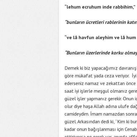
“lehum ecruhum inde rabbihim,”
“bunların ücretleri rablerinin katı
“ve lâ havfun aleyhim ve lâ hu
“Bunların üzerlerinde korku olmaya
Demek ki biz yapacağımız davranışla
göre mükafat yada ceza veriyor. İyi 
ederseniz namaz ve zekattan önce ge
saat iyi işlerle meşgul olmanız gere
güzel işler yapmanız gerekir. Onun i
olur diye haşa Allah adına ulufe dağ
camideydim. İmam namazdan sonra Haş
güzel. Arkasından dedi ki, “Kim ki b
kadar onun bağışlanması için Cenabı 
ettiriyorsa ne gerek var, anında af