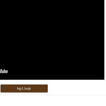
Bağlantıyı Gönderin
[recaptcha]
Mp3 İndir