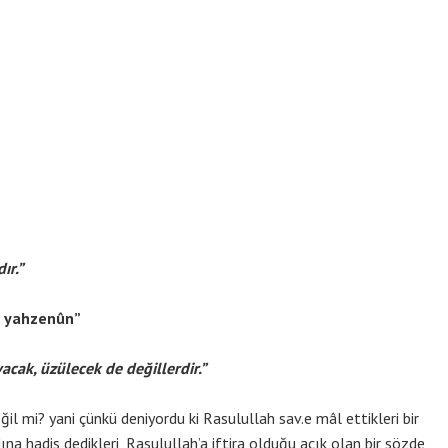
ır.”
m yahzenûn”
cak, üzülecek de değillerdir.”
ğil mi? yani çünkü deniyordu ki Rasulullah sav.e mâl ettikleri bir
na hadis dedikleri, Rasulullah’a iftira olduğu açık olan bir sözde,