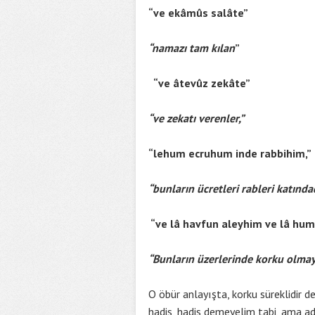
“ve ekâmûs salâte”
“namazı tam kılan
”
“ve âtevûz zekâte”
“ve zekatı verenler,”
“lehum ecruhum inde rabbihim,”
“bunların ücretleri rableri katındad
“ve lâ havfun aleyhim ve lâ hu
“Bunların üzerlerinde korku olmaya
O öbür anlayışta, korku süreklidir de
hadis, hadis demeyelim tabi, ama adı