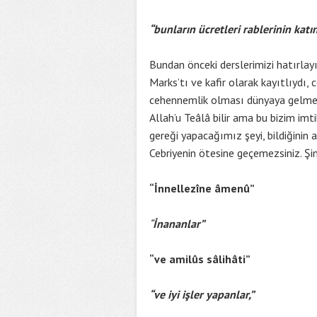
“bunların ücretleri rablerinin katı
Bundan önceki derslerimizi hatırlayı
Marks’tı ve kafir olarak kayıtlıydı, 
cehennemlik olması dünyaya gelmeden
Allah’u Teâlâ bilir ama bu bizim imti
gereği yapacağımız şeyi, bildiğinin
Cebriyenin ötesine geçemezsiniz. Şim
“İnnellezîne âmenû”
“
İnananlar”
“ve amilûs sâlihâti”
“ve iyi işler yapanlar,”