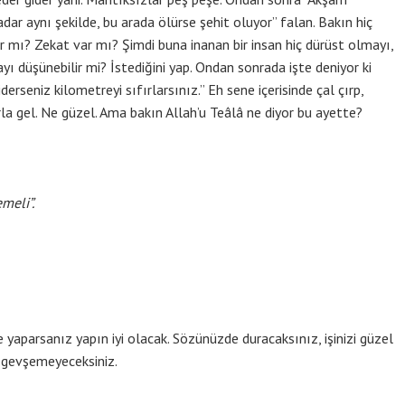
r aynı şekilde, bu arada ölürse şehit oluyor” falan. Bakın hiç
 mı? Zekat var mı? Şimdi buna inanan bir insan hiç dürüst olmayı,
ayı düşünebilir mi? İstediğini yap. Ondan sonrada işte deniyor ki
rseniz kilometreyi sıfırlarsınız.” Eh sene içerisinde çal çırp,
la gel. Ne güzel. Ama bakın Allah’u Teâlâ ne diyor bu ayette?
meli”.
 Ne yaparsanız yapın iyi olacak. Sözünüzde duracaksınız, işinizi güzel
 gevşemeyeceksiniz.