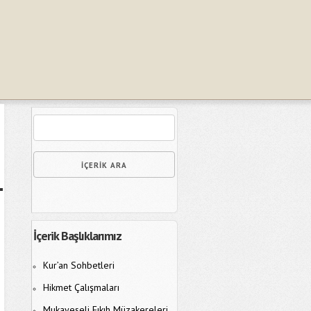
İçerik Başlıklarımız
Kur’an Sohbetleri
Hikmet Çalışmaları
Mukayeseli Fıkıh Müzakereleri