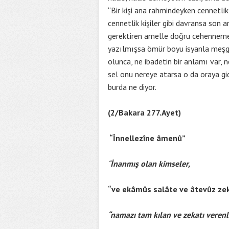
“Bir kişi ana rahmindeyken cennetli
cennetlik kişiler gibi davransa son 
gerektiren amelle doğru cehenneme g
yazılmışsa ömür boyu isyanla meşgu
olunca, ne ibadetin bir anlamı var, n
sel onu nereye atarsa o da oraya gid
burda ne diyor.
(2/Bakara 277.Ayet)
“İnnellezîne âmenû”
“
İnanmış olan kimseler,
“ve ekâmûs salâte ve âtevûz ze
“namazı tam kılan ve zekatı verenle