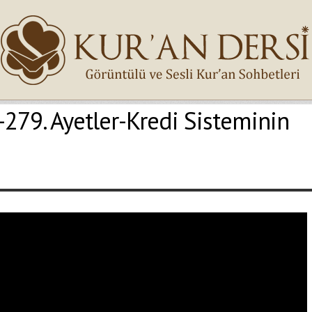
-279. Ayetler-Kredi Sisteminin
İsminiz (*)
Epostanız (*)
Yaşadığınız Hatanın Ayrıntıları