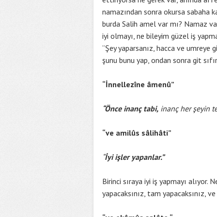
namazından sonra okursa sabaha kada
burda Salih amel var mı? Namaz var
iyi olmayı, ne bileyim güzel iş yapm
“Şey yaparsanız, hacca ve umreye gide
şunu bunu yap, ondan sonra git sıfır
“İnnellezîne âmenû”
“Önce inanç tabi,
inanç her şeyin te
“ve amilûs sâlihâti”
“
İyi işler yapanlar.”
Birinci sıraya iyi iş yapmayı alıyor.
yapacaksınız, tam yapacaksınız, ve