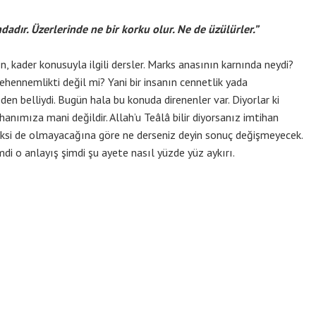
ndadır. Üzerlerinde ne bir korku olur. Ne de üzülürler.”
n, kader konusuyla ilgili dersler. Marks anasının karnında neydi?
cehennemlikti değil mi? Yani bir insanın cennetlik yada
 belliydi. Bugün hala bu konuda direnenler var. Diyorlar ki
hanımıza mani değildir. Allah’u Teâlâ bilir diyorsanız imtihan
 aksi de olmayacağına göre ne derseniz deyin sonuç değişmeyecek.
di o anlayış şimdi şu ayete nasıl yüzde yüz aykırı.