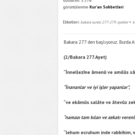
Gösterim:
3.376
görüntülenme
Kur'an Sohbetleri
Etiketleri:
>
bakara suresi 277-279. ayetler
k
Bakara 277 den başlıyoruz. Burda Al
(2/Bakara 277.Ayet)
“İnnellezîne âmenû ve amilûs sâ
“İnananlar ve iyi işler yapanlar”,
“ve ekâmûs salâte ve âtevûz ze
“namazı tam kılan ve zekatı verenle
“lehum ecruhum inde rabbihim, 