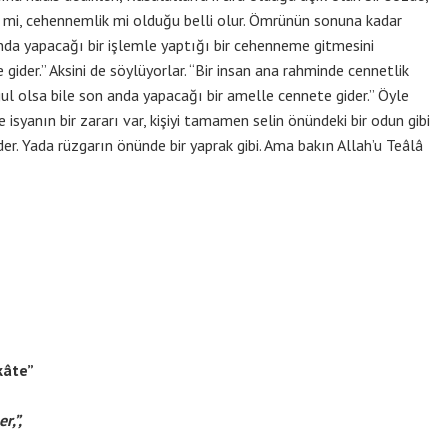
k mi, cehennemlik mi olduğu belli olur. Ömrünün sonuna kadar
anda yapacağı bir işlemle yaptığı bir cehenneme gitmesini
ider.” Aksini de söylüyorlar. “Bir insan ana rahminde cennetlik
l olsa bile son anda yapacağı bir amelle cennete gider.” Öyle
e isyanın bir zararı var, kişiyi tamamen selin önündeki bir odun gibi
er. Yada rüzgarın önünde bir yaprak gibi. Ama bakın Allah’u Teâlâ
kâte”
r,”,