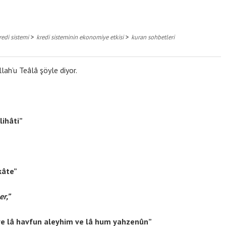
>
>
redi sistemi
kredi sisteminin ekonomiye etkisi
kuran sohbetleri
lah’u Teâlâ şöyle diyor.
lihâti”
kâte”
r,”
ve lâ havfun aleyhim ve lâ hum yahzenûn”