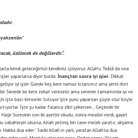
ndadır.
m yahzenûn”
cak, üzülecek de değillerdir.”.
rla kendi geleceğimizi kendimiz çiziyoruz. Allah’u Teâlâ da ona
işler yaparlarsa diyor burda.
İnançtan sonra iyi işler.
Dikkat
liyor iyi işler. Günde beş kere namaz kılarsınız ama yirmi dört
kir. Senede bir kere zekat verirsiniz ama senenin tamamında iyi ve
çin işte bazı kimseler tutuyor işte şunu yaparsan şöyle olur böyle
ıtıyorlar. İşte şu kadar falanca zikri çekersen… Geçende bir
ir Suresinin son iki ayetini okudu, sonra mealini verdi, gayet
unu sabahleyin okursa, Allah yetmiş bin tane melek yaratır, akşama
Hakka dua eder.” Sanki Allah’ın yani, yaratan Allah’sa dua
feder gider yani. Mantıksızlar peş peşe. Ondan sonra “Akşam