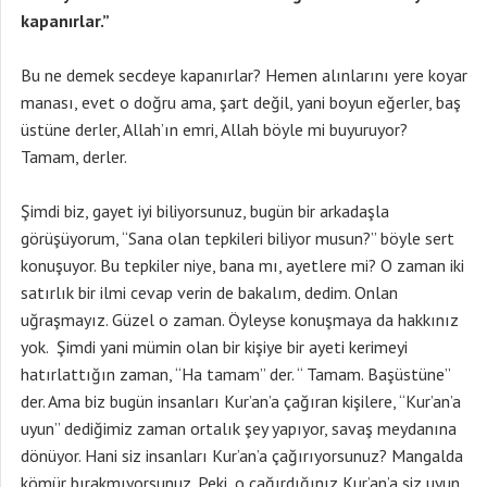
kapanırlar.”
Bu ne demek secdeye kapanırlar? Hemen alınlarını yere koyar
manası, evet o doğru ama, şart değil, yani boyun eğerler, baş
üstüne derler, Allah’ın emri, Allah böyle mi buyuruyor?
Tamam, derler.
Şimdi biz, gayet iyi biliyorsunuz, bugün bir arkadaşla
görüşüyorum, “Sana olan tepkileri biliyor musun?” böyle sert
konuşuyor. Bu tepkiler niye, bana mı, ayetlere mi? O zaman iki
satırlık bir ilmi cevap verin de bakalım, dedim. Onlan
uğraşmayız. Güzel o zaman. Öyleyse konuşmaya da hakkınız
yok. Şimdi yani mümin olan bir kişiye bir ayeti kerimeyi
hatırlattığın zaman, “Ha tamam” der. “ Tamam. Başüstüne”
der. Ama biz bugün insanları Kur’an’a çağıran kişilere, “Kur’an’a
uyun” dediğimiz zaman ortalık şey yapıyor, savaş meydanına
dönüyor. Hani siz insanları Kur’an’a çağırıyorsunuz? Mangalda
kömür bırakmıyorsunuz. Peki, o çağırdığınız Kur’an’a siz uyun