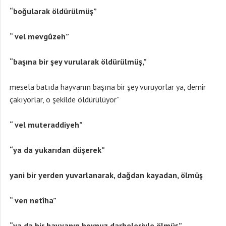
“boğularak öldürülmüş”
“ vel mevgûzeh”
“başına bir şey vurularak öldürülmüş,”
mesela batıda hayvanın başına bir şey vuruyorlar ya, demir
çakıyorlar, o şekilde öldürülüyor”
“ vel muteraddiyeh”
“ya da yukarıdan düşerek”
yani bir yerden yuvarlanarak, dağdan kayadan, ölmüş
“ ven netîha”
“ya da bir hayvanın boynuz darbeleriyle ölmüş”