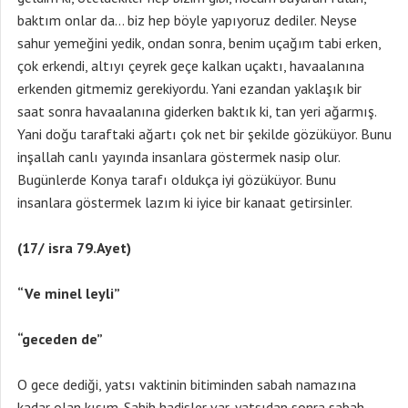
baktım onlar da… biz hep böyle yapıyoruz dediler. Neyse
sahur yemeğini yedik, ondan sonra, benim uçağım tabi erken,
çok erkendi, altıyı çeyrek geçe kalkan uçaktı, havaalanına
erkenden gitmemiz gerekiyordu. Yani ezandan yaklaşık bir
saat sonra havaalanına giderken baktık ki, tan yeri ağarmış.
Yani doğu taraftaki ağartı çok net bir şekilde gözüküyor. Bunu
inşallah canlı yayında insanlara göstermek nasip olur.
Bugünlerde Konya tarafı oldukça iyi gözüküyor. Bunu
insanlara göstermek lazım ki iyice bir kanaat getirsinler.
(17/ isra 79.Ayet)
“Ve minel leyli”
“geceden de”
O gece dediği, yatsı vaktinin bitiminden sabah namazına
kadar olan kısım. Sahih hadisler var, yatsıdan sonra sabah