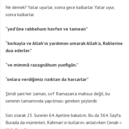
Ne demek? Yatar uyurlar, sonra gece kalkarlar. Yatar uyur,
sonra kalkarlar.
“yed’ûne rabbehum havfen ve tamean”
“korkuyla ve Allah’ın yardımını umarak Allah’a, Rablerine
dua ederler.”
“ve mimmâ razagnâhum yunfigûn.”
“onlara verdiğimiz rızıktan da harcarlar”
Şimdi yani her zaman, sırf Ramazan’a mahsus değil, bu
senenin tamamında yapılması gereken şeylerdir.
Son olarak 25. Surenin 64. Ayetine bakalım. Bu da 364. Sayfa.
Burada da müminleri, Rahman’ın kullarını anlatırken Cenab-ı