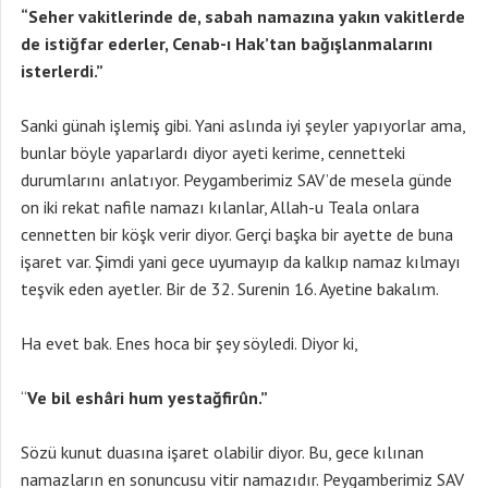
“Seher vakitlerinde de, sabah namazına yakın vakitlerde
de istiğfar ederler, Cenab-ı Hak’tan bağışlanmalarını
isterlerdi.”
Sanki günah işlemiş gibi. Yani aslında iyi şeyler yapıyorlar ama,
bunlar böyle yaparlardı diyor ayeti kerime, cennetteki
durumlarını anlatıyor. Peygamberimiz SAV’de mesela günde
on iki rekat nafile namazı kılanlar, Allah-u Teala onlara
cennetten bir köşk verir diyor. Gerçi başka bir ayette de buna
işaret var. Şimdi yani gece uyumayıp da kalkıp namaz kılmayı
teşvik eden ayetler. Bir de 32. Surenin 16. Ayetine bakalım.
Ha evet bak. Enes hoca bir şey söyledi. Diyor ki,
“
Ve bil eshâri hum yestağfirûn.”
Sözü kunut duasına işaret olabilir diyor. Bu, gece kılınan
namazların en sonuncusu vitir namazıdır. Peygamberimiz SAV