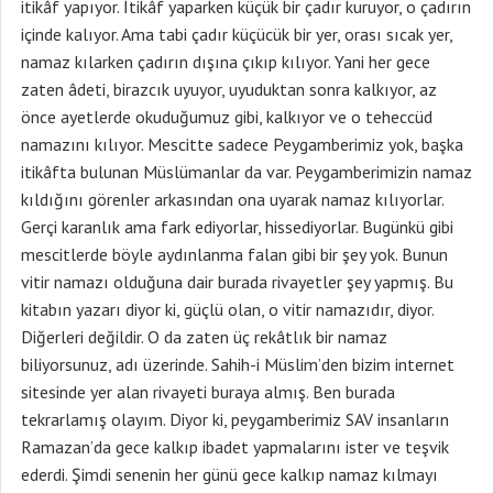
itikâf yapıyor. İtikâf yaparken küçük bir çadır kuruyor, o çadırın
içinde kalıyor. Ama tabi çadır küçücük bir yer, orası sıcak yer,
namaz kılarken çadırın dışına çıkıp kılıyor. Yani her gece
zaten âdeti, birazcık uyuyor, uyuduktan sonra kalkıyor, az
önce ayetlerde okuduğumuz gibi, kalkıyor ve o teheccüd
namazını kılıyor. Mescitte sadece Peygamberimiz yok, başka
itikâfta bulunan Müslümanlar da var. Peygamberimizin namaz
kıldığını görenler arkasından ona uyarak namaz kılıyorlar.
Gerçi karanlık ama fark ediyorlar, hissediyorlar. Bugünkü gibi
mescitlerde böyle aydınlanma falan gibi bir şey yok. Bunun
vitir namazı olduğuna dair burada rivayetler şey yapmış. Bu
kitabın yazarı diyor ki, güçlü olan, o vitir namazıdır, diyor.
Diğerleri değildir. O da zaten üç rekâtlık bir namaz
biliyorsunuz, adı üzerinde. Sahih-i Müslim’den bizim internet
sitesinde yer alan rivayeti buraya almış. Ben burada
tekrarlamış olayım. Diyor ki, peygamberimiz SAV insanların
Ramazan’da gece kalkıp ibadet yapmalarını ister ve teşvik
ederdi. Şimdi senenin her günü gece kalkıp namaz kılmayı