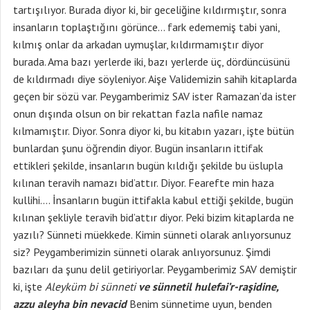
tartışılıyor. Burada diyor ki, bir geceliğine kıldırmıştır, sonra
insanların toplaştığını görünce… fark edememiş tabi yani,
kılmış onlar da arkadan uymuşlar, kıldırmamıştır diyor
burada. Ama bazı yerlerde iki, bazı yerlerde üç, dördüncüsünü
de kıldırmadı diye söyleniyor. Aişe Validemizin sahih kitaplarda
geçen bir sözü var. Peygamberimiz SAV ister Ramazan’da ister
onun dışında olsun on bir rekattan fazla nafile namaz
kılmamıştır. Diyor. Sonra diyor ki, bu kitabın yazarı, işte bütün
bunlardan şunu öğrendin diyor. Bugün insanların ittifak
ettikleri şekilde, insanların bugün kıldığı şekilde bu üslupla
kılınan teravih namazı bid’attır. Diyor. Fearefte min haza
kullihi…. İnsanların bugün ittifakla kabul ettiği şekilde, bugün
kılınan şekliyle teravih bid’attır diyor. Peki bizim kitaplarda ne
yazılı? Sünneti müekkede. Kimin sünneti olarak anlıyorsunuz
siz? Peygamberimizin sünneti olarak anlıyorsunuz. Şimdi
bazıları da şunu delil getiriyorlar. Peygamberimiz SAV demiştir
ki, işte
Aleyküm bi sünneti
ve sünnetil hulefai’r-raşidine,
azzu aleyha bin nevacid
Benim sünnetime uyun, benden