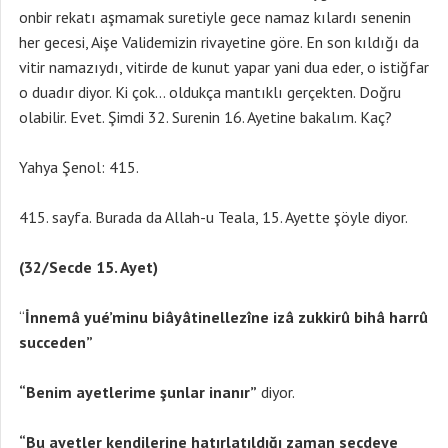
onbir rekatı aşmamak suretiyle gece namaz kılardı senenin
her gecesi, Aişe Validemizin rivayetine göre. En son kıldığı da
vitir namazıydı, vitirde de kunut yapar yani dua eder, o istiğfar
o duadır diyor. Ki çok… oldukça mantıklı gerçekten. Doğru
olabilir. Evet. Şimdi 32. Surenin 16. Ayetine bakalım. Kaç?
Yahya Şenol: 415.
sayfa. Burada da Allah-u Teala, 15. Ayette şöyle diyor.
(32/Secde 15. Ayet)
“
İnnemâ yué’minu biâyâtinellezîne izâ zukkirû bihâ harrû
succeden”
“Benim ayetlerime şunlar inanır”
diyor.
“Bu ayetler kendilerine hatırlatıldığı zaman secdeye