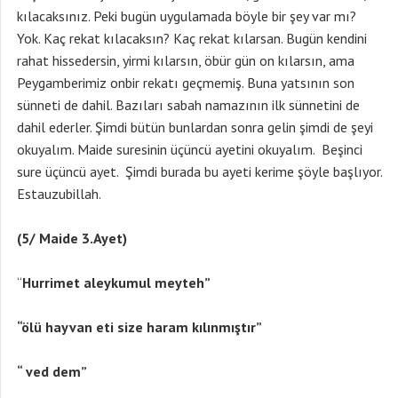
kılacaksınız. Peki bugün uygulamada böyle bir şey var mı?
Yok. Kaç rekat kılacaksın? Kaç rekat kılarsan. Bugün kendini
rahat hissedersin, yirmi kılarsın, öbür gün on kılarsın, ama
Peygamberimiz onbir rekatı geçmemiş. Buna yatsının son
sünneti de dahil. Bazıları sabah namazının ilk sünnetini de
dahil ederler. Şimdi bütün bunlardan sonra gelin şimdi de şeyi
okuyalım. Maide suresinin üçüncü ayetini okuyalım. Beşinci
sure üçüncü ayet. Şimdi burada bu ayeti kerime şöyle başlıyor.
Estauzubillah.
(5/ Maide 3.Ayet)
“
Hurrimet aleykumul meyteh”
“ölü hayvan eti size haram kılınmıştır”
“ ved dem”