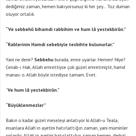
dediğimiz zaman, hemen bakıyorsunuz ki her şey… Toz duman
oluyor ortalık.
“Ve sebbehû bihamdi rabbihim ve hum lâ yestekbirûn.”
“Rablerinin Hamdi sebebiyle tesbihte bulunurlar.”
Yani ne denir?
Sebbehu
burada, emre uyarlar. Hemen! Niye?
Cenab-ı Hak, Allah emrettiyse çok güzel emretmiştir, hamd
manası o. Allah böyle istediyse tamam. Evet.
“
Ve hum lâ yestekbirûn.”
“Büyüklenmezler”
Bakın o kadar güzel meseleyi anlatıyor ki Allah-u Teala,
insanlara Allah’ın ayetini hatırlattığın zaman, yani müminler
onlardır, Allah’ın ayetini hatırlattığın zaman hemen, derhal,