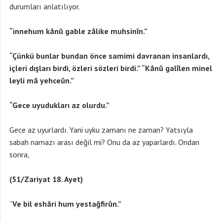
durumları anlatılıyor.
“innehum kânû gable zâlike muhsinîn.”
“Çünkü bunlar bundan önce samimi davranan insanlardı,
içleri dışları birdi, özleri sözleri birdi.” “Kânû galîlen minel
leyli mâ yehceûn.”
“Gece uyudukları az olurdu.”
Gece az uyurlardı. Yani uyku zamanı ne zaman? Yatsıyla
sabah namazı arası değil mi? Onu da az yaparlardı. Ondan
sonra,
(51/Zariyat 18. Ayet)
“
Ve bil eshâri hum yestağfirûn.”