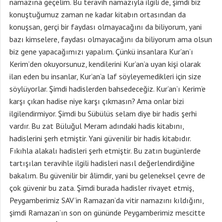
namazına geçelim. Bu teravih namazıyla ilgili de, şimdi biz
konuştuğumuz zaman ne kadar kitabın ortasından da
konuşsan, gerçi bir faydası olmayacağını da biliyorum, yani
bazı kimselere, faydası olmayacağını da biliyorum ama olsun
biz gene yapacağımızı yapalım. Çünkü insanlara Kur’an’ı
Kerim’den okuyorsunuz, kendilerini Kur’an’a uyan kişi olarak
ilan eden bu insanlar, Kur’an’a laf söyleyemedikleri için size
söylüyorlar. Şimdi hadislerden bahsedeceğiz. Kur’an’ı Kerim’e
karşı çıkan hadise niye karşı çıkmasın? Ama onlar bizi
ilgilendirmiyor. Şimdi bu Sübülüs selam diye bir hadis şerhi
vardır. Bu zat Büluğul Meram adındaki hadis kitabını,
hadislerini şerh etmiştir. Yani güvenilir bir hadis kitabıdır.
Fıkıhla alakalı hadisleri şerh etmiştir. Bu zatın bugünlerde
tartışılan teravihle ilgili hadisleri nasıl değerlendirdiğine
bakalım. Bu güvenilir bir âlimdir, yani bu geleneksel çevre de
çok güvenir bu zata. Şimdi burada hadisler rivayet etmiş,
Peygamberimiz SAV’in Ramazan’da vitir namazını kıldığını,
şimdi Ramazan’ın son on gününde Peygamberimiz mescitte