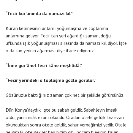
“fecir kur’anında da namazı kıl”
Kur’an kelimesinin anlamı yoğunlaşma ve toplanma
anlamına geliyor. Fecir tan yeri ağardığı zaman, doğu
ufkunda ışık yoğunlaşması sırasında da namazı kıl diyor. İşte
o da tan yerinin ağarması diye ifade ediyoruz.
“İnne gur’ânel fecri kâne meşhûdâ.”
“Fecir yerindeki o toplaşma gözle görülür.”
Gözünüzle baktığınız zaman çok net bir şekilde görürsünüz.
Dün Konya’daydık. İşte bu sabah geldik. Sabahleyin imsâk
oldu, yani imsâk ezanı okundu. Oradan otele geldik, biz ezan
okunduktan sonra otele geldik, sahur yemeğimizi yedik. Otele
geldim ki, oteldekiler hep bizim gibi, hocam buyurun falan,