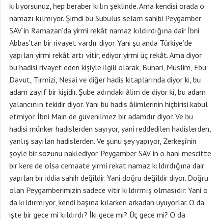
kılıyorsunuz, hep beraber kılın şeklinde. Ama kendisi orada o
namazı kılmıyor. Şimdi bu Sübülüs selam sahibi Peygamber
SAV’in Ramazan’da yirmi rekât namaz kıldırdığına dair İbni
Abbas’tan bir rivayet vardır diyor. Yani şu anda Türkiye’de
yapılan yirmi rekât artı vitir, ediyor yirmi üç rekât. Ama diyor
bu hadisi rivayet eden kişiyle ilgili olarak, Buhari, Müslim, Ebu
Davut, Tirmizi, Nesai ve diğer hadis kitaplarında diyor ki, bu
adam zayıf bir kişidir. Şube adındaki âlim de diyor ki, bu adam
yalancının tekidir diyor. Yani bu hadis âlimlerinin hiçbirisi kabul
etmiyor. İbni Main de güvenilmez bir adamdır diyor. Ve bu
hadisi münker hadislerden sayıyor, yani reddedilen hadislerden,
yanlış sayılan hadislerden. Ve şunu şey yapıyor, Zerkeşi’nin
şöyle bir sözünü naklediyor. Peygamber SAV’in o hani mescitte
bir kere de olsa cemaate yirmi rekat namaz kıldırdığına dair
yapılan bir iddia sahih değildir. Yani doğru değildir diyor. Doğru
olan Peygamberimizin sadece vitir kıldırmış olmasıdır. Yani o
da kıldırmıyor, kendi başına kılarken arkadan uyuyorlar. O da
işte bir gece mi kıldırdı? İki gece mi? Üç gece mi? O da