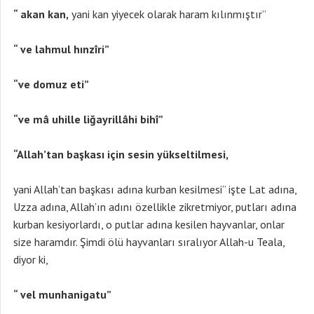
“ akan kan,
yani kan yiyecek olarak haram kılınmıştır”
“ ve lahmul hınzîri”
“ve domuz eti”
“ve mâ uhille liğayrillâhi bihî”
“Allah’tan başkası için sesin yükseltilmesi,
yani Allah’tan başkası adına kurban kesilmesi” işte Lat adına,
Uzza adına, Allah’ın adını özellikle zikretmiyor, putları adına
kurban kesiyorlardı, o putlar adına kesilen hayvanlar, onlar
size haramdır. Şimdi ölü hayvanları sıralıyor Allah-u Teala,
diyor ki,
“ vel munhanigatu”