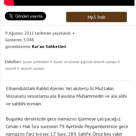
Mp3 İndir
9 Ağustos 2011 tarihinde yayınlandı.
Gösterim:
5.048
görüntülenme
Kur'an Sohbetleri
Etiketleri:
>
>
kuran sohbetleri
kuran ve sünnet ışığında teravih namazı
>
teravih
teravih namazı
Elhamdülillahi Rabbil Alemin. Vel akıbetü lil Muttakin.
Vessalatu vesselamu ala Rasulina Muhammedin ve ala alihi
ve sahbihi ecmain.
Bugünkü dersimizde gece namazını işlemeye çalışacağız.
Cenab-ı Hak İsra suresinin 79. Ayetinde Peygamberimize gece
namazını farz kılıyor. 17. Sure, 289. Sahife. Önce beş vakit