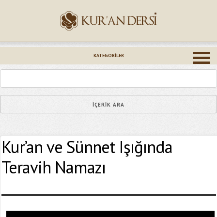
İsminiz (*)
KATEGORILER
Epostanız (*)
Kur’an ve Sünnet Işığında
Yaşadığınız Hatanın Ayrıntıları
Teravih Namazı
Bağlantıyı Gönderin