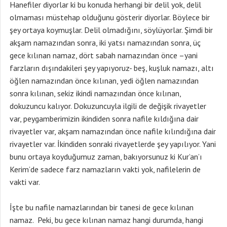
Hanefiler diyorlar ki bu konuda herhangi bir delil yok, delil
olmaması müstehap olduğunu gösterir diyorlar. Böylece bir
şey ortaya koymuşlar. Delil olmadığını, söylüyorlar. Şimdi bir
akşam namazından sonra, iki yatsı namazından sonra, üç
gece kılınan namaz, dört sabah namazından önce –yani
farzların dışındakileri şey yapıyoruz- beş, kuşluk namazı, altı
öğlen namazından önce kılınan, yedi öğlen namazından
sonra kılınan, sekiz ikindi namazından önce kılınan,
dokuzuncu kalıyor. Dokuzuncuyla ilgili de değişik rivayetler
var, peygamberimizin ikindiden sonra nafile kıldığına dair
rivayetler var, akşam namazından önce nafile kılındığına dair
rivayetler var. İkindiden sonraki rivayetlerde şey yapılıyor. Yani
bunu ortaya koyduğumuz zaman, bakıyorsunuz ki Kur’an’ı
Kerim’de sadece farz namazların vakti yok, nafilelerin de
vakti var.
İşte bu nafile namazlarından bir tanesi de gece kılınan
namaz. Peki, bu gece kılınan namaz hangi durumda, hangi