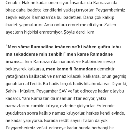
Cenab-ı Hak ne kadar önemsiyor. İnsanlar da Ramazan’da
biraz daha ibadete kendilerini yaklaştırıyorlar, Peygamberimiz
teşvik ediyor Ramazan’da bu ibadetleri. Daha çok kalkıp
ibadet yapmalarını. Ama onlara emretmezdi diyor. Zaten
ayetlerin hiçbirisi emretmiyor. Şöyle derdi, kim
“Men sâme Ramadâne îmânen ve’htisâben gufira lehu
ma tekaddeme min zenbihi” men kame Ramadane
imane
….. kim Ramazan’da inanarak ve Rabbinden sevap
bekleyerek kalkarsa,
men kame fi Ramadane
demektir
yatağından kalkacak ve namaz kılacak, kalkarsa, onun geçmiş
günahları affedilir. Bu hadis birçok hadis kitabında var. Diyor ki,
Sahih-i Müslim, Peygamber SAV vefat edinceye kadar olay bu
kadardı. Yani Ramazan’da insanlar iftar ediyor, yatsı
namazlarını camide kılıyor, evlerine gidiyorlar. Evlerinde
uyuduktan sonra kalkıp namaz kılıyorlar, herkes kendi evinde,
ne kadar yapıyorsa. Burada rekât sayısı falan da yok.
Peygamberimiz vefat edinceye kadar bunda herhangi bir