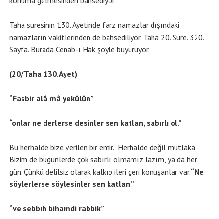
konuma gelmesinden bahsediyor.
Taha suresinin 130. Ayetinde farz namazlar dışındaki
namazların vakitlerinden de bahsediliyor. Taha 20. Sure. 320.
Sayfa. Burada Cenab-ı Hak şöyle buyuruyor.
(20/Taha 130.Ayet)
“Fasbir alâ mâ yekûlûn”
“onlar ne derlerse desinler sen katlan, sabırlı ol.”
Bu herhalde bize verilen bir emir. Herhalde değil mutlaka.
Bizim de bugünlerde çok sabırlı olmamız lazım, ya da her
gün. Çünkü delilsiz olarak kalkıp ileri geri konuşanlar var.
“Ne
söylerlerse söylesinler sen katlan.”
“ve sebbıh bihamdi rabbik”