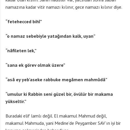
namazına kadar vitir namazı kılınır, gece namazı kılınır diye.
“fetehecced bihî”
“o namaz sebebiyle yatağından kalk, uyan”
“nâfileten lek,”
“sana ek görev olmak üzere”
“asâ ey yeb’aseke rabbuke megâmen mahmûdâ”
“umulur ki Rabbin seni güzel bir, övülür bir makama
yükseltir.”
Buradaki elif lamlı değil. El makamul Mahmud değil,
makamul Mahmuda, yani Medine’de Peygamber SAV’ın iyi bir