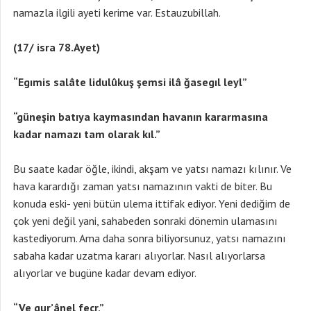
namazla ilgili ayeti kerime var. Estauzubillah.
(17/ isra 78.Ayet)
“Egımis salâte lidulûkuş şemsi ilâ ğasegıl leyl”
“güneşin batıya kaymasından havanın kararmasına
kadar namazı tam olarak kıl.”
Bu saate kadar öğle, ikindi, akşam ve yatsı namazı kılınır. Ve
hava karardığı zaman yatsı namazının vakti de biter. Bu
konuda eski- yeni bütün ulema ittifak ediyor. Yeni dediğim de
çok yeni değil yani, sahabeden sonraki dönemin ulamasını
kastediyorum. Ama daha sonra biliyorsunuz, yatsı namazını
sabaha kadar uzatma kararı alıyorlar. Nasıl alıyorlarsa
alıyorlar ve bugüne kadar devam ediyor.
“Ve gur’ânel fecr,”