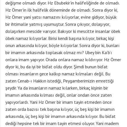
değişme olmadı diyor. Hz Ebubekir’in halifeliğinde de olmadı.
Hz Ömer’in ilk halifelik döneminde de olmadı. Sonra diyor ki,
Hz Ömer yani yatsı namazını kılıyorlar, evine gidiyor, büyük
bir ihtimalle yatmış uyumuştur. Sonra çıkıyor, dolaşıyor,
dolaşırken mescide varıyor. Bakıyor ki mescitte insanlar öbek
öbek namaz kılıyorlar. Birisi kendi başına kılıyor, birkaç kişi
onun arkasında kılıyor, böyle kılıyorlar. Sonra diyor ki, bunları
bir imamın arkasında toplasak olmaz mı? Ubey bin Ka’b’ı
onlara imam yapıyor. Orada onlara namaz kıldırıyor. Hz Ömer
diyor ki, bu da iyi bir bid’at oldu diyor. Şimdi bunun bid’at
olması insanların gece kalkıp namaz kılmaları değil. Bu
zaten Cenab-ı Hakkın istediği, Peygamberimizin emrettiği
şeydir. Ya da insanların namaz kılarken, birkaç kişinin bir
imamın arkasında kılması değil, onlar ondan önce zaten
yapıyorlardı. Yani Hz Ömer bir imam tayin etmeden önce
zaten orda bazısı tek başına kılıyor, üç beş kişi bir imamın
arkasında, üç beş kişi bir imamın arkasında kılıyor. Bu bid’at
dediği hepsine tek bir imam tayin etmesi oluyor. Yani madem