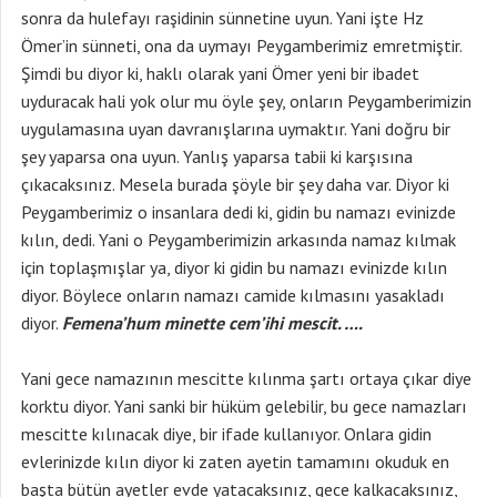
sonra da hulefayı raşidinin sünnetine uyun. Yani işte Hz
Ömer’in sünneti, ona da uymayı Peygamberimiz emretmiştir.
Şimdi bu diyor ki, haklı olarak yani Ömer yeni bir ibadet
uyduracak hali yok olur mu öyle şey, onların Peygamberimizin
uygulamasına uyan davranışlarına uymaktır. Yani doğru bir
şey yaparsa ona uyun. Yanlış yaparsa tabii ki karşısına
çıkacaksınız. Mesela burada şöyle bir şey daha var. Diyor ki
Peygamberimiz o insanlara dedi ki, gidin bu namazı evinizde
kılın, dedi. Yani o Peygamberimizin arkasında namaz kılmak
için toplaşmışlar ya, diyor ki gidin bu namazı evinizde kılın
diyor. Böylece onların namazı camide kılmasını yasakladı
diyor.
Femena’hum minette cem’ihi mescit. ….
Yani gece namazının mescitte kılınma şartı ortaya çıkar diye
korktu diyor. Yani sanki bir hüküm gelebilir, bu gece namazları
mescitte kılınacak diye, bir ifade kullanıyor. Onlara gidin
evlerinizde kılın diyor ki zaten ayetin tamamını okuduk en
başta bütün ayetler evde yatacaksınız, gece kalkacaksınız,