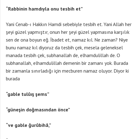
“Rabbinin hamdıyla onu tesbih et”
Yani Cenab-ı Hakkın Hamdi sebebiyle tesbih et. Yani Allah her
şeyi güzel yapmıştır, onun her şeyi güzel yapmasına karşılık
sen de ona boyun eğ. İbadet et, namaz kıl. Ne zaman? Niye
bunu namaz kıl diyoruz da tesbih çek, mesela geleneksel
manada tesbih çek, subhanallah de, elhamdulillah de. O
subhanallah, elhamdulillah demenin bir zamanı yok. Burada
bir zamanla sınırladığı için mecburen namaz oluyor. Diyor ki
burada
“gable tulûış şems”
“güneşin doğmasından önce”
“ve gable ğurûbihâ,”