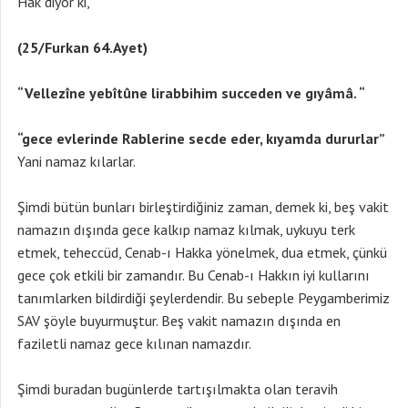
Hak diyor ki,
(25/Furkan 64.Ayet)
“Vellezîne yebîtûne lirabbihim succeden ve gıyâmâ. “
“gece evlerinde Rablerine secde eder, kıyamda dururlar”
Yani namaz kılarlar.
Şimdi bütün bunları birleştirdiğiniz zaman, demek ki, beş vakit
namazın dışında gece kalkıp namaz kılmak, uykuyu terk
etmek, teheccüd, Cenab-ı Hakka yönelmek, dua etmek, çünkü
gece çok etkili bir zamandır. Bu Cenab-ı Hakkın iyi kullarını
tanımlarken bildirdiği şeylerdendir. Bu sebeple Peygamberimiz
SAV şöyle buyurmuştur. Beş vakit namazın dışında en
faziletli namaz gece kılınan namazdır.
Şimdi buradan bugünlerde tartışılmakta olan teravih