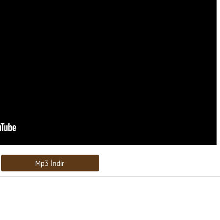
Bağlantıyı Gönderin
[recaptcha]
Mp3 İndir