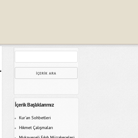
İçerik Başlıklarımız
Kur’an Sohbetleri
Hikmet Çalışmaları
Mukayeseli Fıkıh Müzakereleri