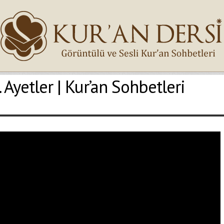
 Ayetler | Kur’an Sohbetleri
İsminiz (*)
Epostanız (*)
Yaşadığınız Hatanın Ayrıntıları