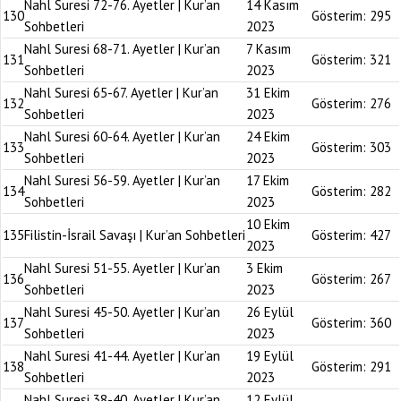
Nahl Suresi 72-76. Ayetler | Kur’an
14 Kasım
130
Gösterim:
295
Sohbetleri
2023
Nahl Suresi 68-71. Ayetler | Kur’an
7 Kasım
131
Gösterim:
321
Sohbetleri
2023
Nahl Suresi 65-67. Ayetler | Kur’an
31 Ekim
132
Gösterim:
276
Sohbetleri
2023
Nahl Suresi 60-64. Ayetler | Kur’an
24 Ekim
133
Gösterim:
303
Sohbetleri
2023
Nahl Suresi 56-59. Ayetler | Kur’an
17 Ekim
134
Gösterim:
282
Sohbetleri
2023
10 Ekim
135
Filistin-İsrail Savaşı | Kur’an Sohbetleri
Gösterim:
427
2023
Nahl Suresi 51-55. Ayetler | Kur’an
3 Ekim
136
Gösterim:
267
Sohbetleri
2023
Nahl Suresi 45-50. Ayetler | Kur’an
26 Eylül
137
Gösterim:
360
Sohbetleri
2023
Nahl Suresi 41-44. Ayetler | Kur’an
19 Eylül
138
Gösterim:
291
Sohbetleri
2023
Nahl Suresi 38-40. Ayetler | Kur’an
12 Eylül