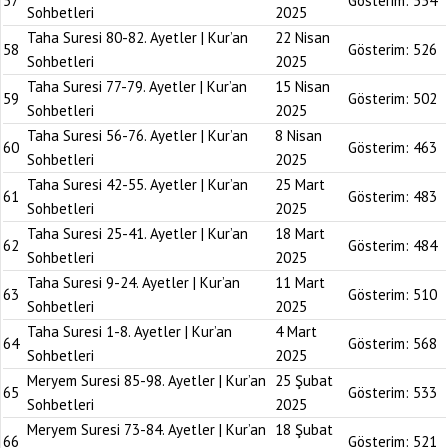
57
Gösterim:
554
Sohbetleri
2025
Taha Suresi 80-82. Ayetler | Kur’an
22 Nisan
58
Gösterim:
526
Sohbetleri
2025
Taha Suresi 77-79. Ayetler | Kur’an
15 Nisan
59
Gösterim:
502
Sohbetleri
2025
Taha Suresi 56-76. Ayetler | Kur’an
8 Nisan
60
Gösterim:
463
Sohbetleri
2025
Taha Suresi 42-55. Ayetler | Kur’an
25 Mart
61
Gösterim:
483
Sohbetleri
2025
Taha Suresi 25-41. Ayetler | Kur’an
18 Mart
62
Gösterim:
484
Sohbetleri
2025
Taha Suresi 9-24. Ayetler | Kur’an
11 Mart
63
Gösterim:
510
Sohbetleri
2025
Taha Suresi 1-8. Ayetler | Kur’an
4 Mart
64
Gösterim:
568
Sohbetleri
2025
Meryem Suresi 85-98. Ayetler | Kur’an
25 Şubat
65
Gösterim:
533
Sohbetleri
2025
Meryem Suresi 73-84. Ayetler | Kur’an
18 Şubat
66
Gösterim:
521