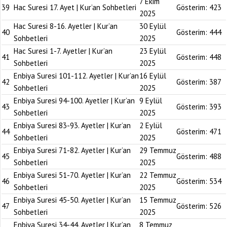
7 Ekim
39
Hac Suresi 17. Ayet | Kur’an Sohbetleri
Gösterim:
423
2025
Hac Suresi 8-16. Ayetler | Kur’an
30 Eylül
40
Gösterim:
444
Sohbetleri
2025
Hac Suresi 1-7. Ayetler | Kur’an
23 Eylül
41
Gösterim:
448
Sohbetleri
2025
Enbiya Suresi 101-112. Ayetler | Kur’an
16 Eylül
42
Gösterim:
387
Sohbetleri
2025
Enbiya Suresi 94-100. Ayetler | Kur’an
9 Eylül
43
Gösterim:
393
Sohbetleri
2025
Enbiya Suresi 83-93. Ayetler | Kur’an
2 Eylül
44
Gösterim:
471
Sohbetleri
2025
Enbiya Suresi 71-82. Ayetler | Kur’an
29 Temmuz
45
Gösterim:
488
Sohbetleri
2025
Enbiya Suresi 51-70. Ayetler | Kur’an
22 Temmuz
46
Gösterim:
534
Sohbetleri
2025
Enbiya Suresi 45-50. Ayetler | Kur’an
15 Temmuz
47
Gösterim:
526
Sohbetleri
2025
Enbiya Suresi 34-44. Ayetler | Kur’an
8 Temmuz