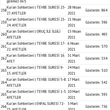
giremez mi?)
Kur’an Sohbetleri | TEVBE SURESİ 25-
28 Nisan
258
Gösterim:
864
27. AYETLER
2021
Kur’an Sohbetleri | TEVBE SURESİ 23-
21 Nisan
259
Gösterim:
596
24. AYETLER
2021
Kur’an Sohbetleri | ORUÇ İLE İLGİLİ
15 Nisan
260
Gösterim:
495
AYETLER
2021
Kur’an Sohbetleri | TEVBE SURESİ 17-
6 Nisan
261
Gösterim:
570
22. AYETLER
2021
Kur’an Sohbetleri | TEVBE SURESİ 16.
31 Mart
262
Gösterim:
534
AYET
2021
Kur’an Sohbetleri | TEVBE SURESİ 9-
24 Mart
263
Gösterim:
510
15. AYETLER
2021
Kur’an Sohbetleri | TEVBE SURESİ 5-8.
17 Mart
264
Gösterim:
542
AYETLER
2021
Kur’an Sohbetleri | TEVBE SURESİ 1-5.
10 Mart
265
Gösterim:
595
AYETLER
2021
Kur’an Sohbetleri | ENFAL SURESİ 72-
3 Mart
266
Gösterim:
736
75. AYETLER
2021