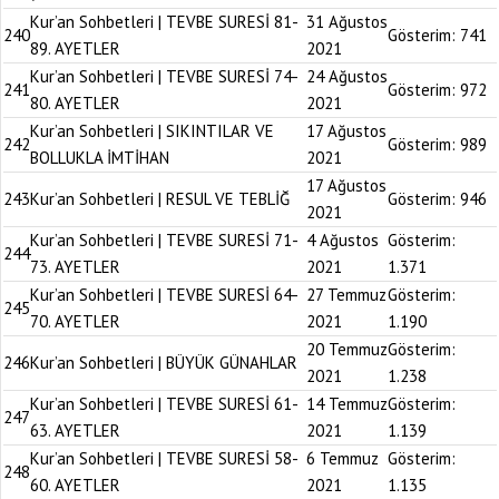
Kur’an Sohbetleri | TEVBE SURESİ 81-
31 Ağustos
240
Gösterim:
741
89. AYETLER
2021
Kur’an Sohbetleri | TEVBE SURESİ 74-
24 Ağustos
241
Gösterim:
972
80. AYETLER
2021
Kur’an Sohbetleri | SIKINTILAR VE
17 Ağustos
242
Gösterim:
989
BOLLUKLA İMTİHAN
2021
17 Ağustos
243
Kur’an Sohbetleri | RESUL VE TEBLİĞ
Gösterim:
946
2021
Kur’an Sohbetleri | TEVBE SURESİ 71-
4 Ağustos
Gösterim:
244
73. AYETLER
2021
1.371
Kur’an Sohbetleri | TEVBE SURESİ 64-
27 Temmuz
Gösterim:
245
70. AYETLER
2021
1.190
20 Temmuz
Gösterim:
246
Kur’an Sohbetleri | BÜYÜK GÜNAHLAR
2021
1.238
Kur’an Sohbetleri | TEVBE SURESİ 61-
14 Temmuz
Gösterim:
247
63. AYETLER
2021
1.139
Kur’an Sohbetleri | TEVBE SURESİ 58-
6 Temmuz
Gösterim:
248
60. AYETLER
2021
1.135