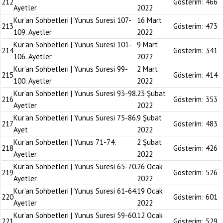
212
Gösterim:
466
Ayetler
2022
Kur’an Sohbetleri | Yunus Suresi 107-
16 Mart
213
Gösterim:
473
109. Ayetler
2022
Kur’an Sohbetleri | Yunus Suresi 101-
9 Mart
214
Gösterim:
341
106. Ayetler
2022
Kur’an Sohbetleri | Yunus Suresi 99-
2 Mart
215
Gösterim:
414
100. Ayetler
2022
Kur’an Sohbetleri | Yunus Suresi 93-98.
23 Şubat
216
Gösterim:
353
Ayetler
2022
Kur’an Sohbetleri | Yunus Suresi 75-86.
9 Şubat
217
Gösterim:
483
Ayet
2022
Kur’an Sohbetleri | Yunus 71-74.
2 Şubat
218
Gösterim:
426
Ayetler
2022
Kur’an Sohbetleri | Yunus Suresi 65-70.
26 Ocak
219
Gösterim:
526
Ayetler
2022
Kur’an Sohbetleri | Yunus Suresi 61-64.
19 Ocak
220
Gösterim:
601
Ayetler
2022
Kur’an Sohbetleri | Yunus Suresi 59-60.
12 Ocak
221
Gösterim:
529