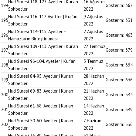
Hud Suresi 118-123. Ayetler | Kur’an
16 Ağustos
194
Gösterim:
367
Sohbetleri
2022
Hud Suresi 116-117. Ayetler | Kur’an
9 Ağustos
195
Gösterim:
331
Sohbetleri
2022
Hud Suresi 114-115. Ayetler –
2 Ağustos
196
Gösterim:
463
Namazların Birleştirilmesi
2022
Hud Suresi 109-113. Ayetler | Kur’an
27 Temmuz
197
Gösterim:
379
Sohbetleri
2022
Hud Suresi 96-104. Ayetler | Kur’an
5 Temmuz
198
Gösterim:
634
Sohbetleri
2022
Hud Suresi 84-95. Ayetler | Kur’an
28 Haziran
199
Gösterim:
636
Sohbetleri
2022
Hud Suresi 69-83. Ayetler | Kur’an
21 Haziran
200
Gösterim:
544
Sohbetleri
2022
Hud Suresi 61-68. Ayetler | Kur’an
14 Haziran
201
Gösterim:
649
Sohbetleri
2022
Hud Suresi 50-60. Ayetler | Kur’an
7 Haziran
202
Gösterim:
536
Sohbetleri
2022
Hud Suresi 36-49. Ayetler | Kur’an
31 Mayıs