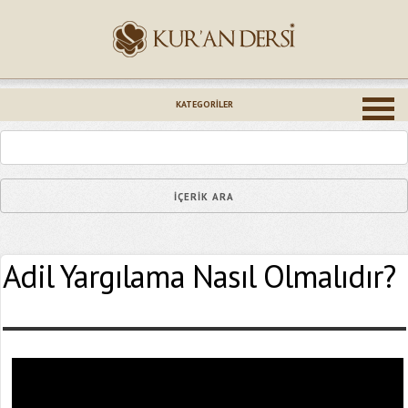
İsminiz (*)
KATEGORILER
Epostanız (*)
Adil Yargılama Nasıl Olmalıdır?
Yaşadığınız Hatanın Ayrıntıları
Bağlantıyı Gönderin