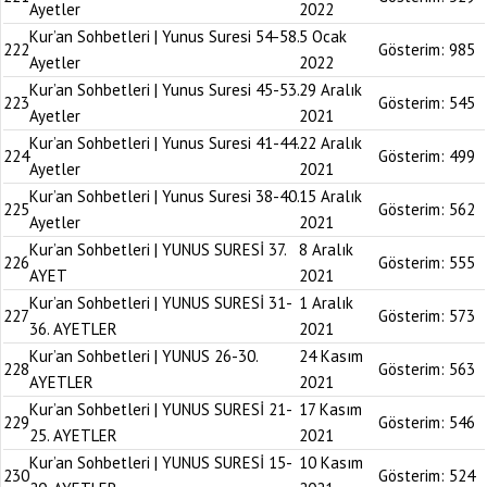
Ayetler
2022
Kur’an Sohbetleri | Yunus Suresi 54-58.
5 Ocak
222
Gösterim:
985
Ayetler
2022
Kur’an Sohbetleri | Yunus Suresi 45-53.
29 Aralık
223
Gösterim:
545
Ayetler
2021
Kur’an Sohbetleri | Yunus Suresi 41-44.
22 Aralık
224
Gösterim:
499
Ayetler
2021
Kur’an Sohbetleri | Yunus Suresi 38-40.
15 Aralık
225
Gösterim:
562
Ayetler
2021
Kur’an Sohbetleri | YUNUS SURESİ 37.
8 Aralık
226
Gösterim:
555
AYET
2021
Kur’an Sohbetleri | YUNUS SURESİ 31-
1 Aralık
227
Gösterim:
573
36. AYETLER
2021
Kur’an Sohbetleri | YUNUS 26-30.
24 Kasım
228
Gösterim:
563
AYETLER
2021
Kur’an Sohbetleri | YUNUS SURESİ 21-
17 Kasım
229
Gösterim:
546
25. AYETLER
2021
Kur’an Sohbetleri | YUNUS SURESİ 15-
10 Kasım
230
Gösterim:
524