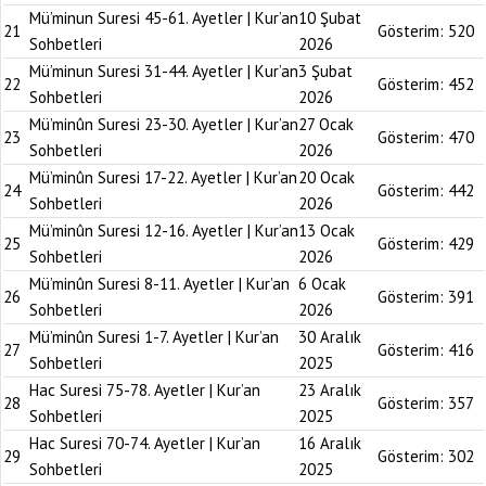
Mü’minun Suresi 45-61. Ayetler | Kur’an
10 Şubat
21
Gösterim:
520
Sohbetleri
2026
Mü’minun Suresi 31-44. Ayetler | Kur’an
3 Şubat
22
Gösterim:
452
Sohbetleri
2026
Mü’minûn Suresi 23-30. Ayetler | Kur’an
27 Ocak
23
Gösterim:
470
Sohbetleri
2026
Mü’minûn Suresi 17-22. Ayetler | Kur’an
20 Ocak
24
Gösterim:
442
Sohbetleri
2026
Mü’minûn Suresi 12-16. Ayetler | Kur’an
13 Ocak
25
Gösterim:
429
Sohbetleri
2026
Mü’minûn Suresi 8-11. Ayetler | Kur’an
6 Ocak
26
Gösterim:
391
Sohbetleri
2026
Mü’minûn Suresi 1-7. Ayetler | Kur’an
30 Aralık
27
Gösterim:
416
Sohbetleri
2025
Hac Suresi 75-78. Ayetler | Kur’an
23 Aralık
28
Gösterim:
357
Sohbetleri
2025
Hac Suresi 70-74. Ayetler | Kur’an
16 Aralık
29
Gösterim:
302
Sohbetleri
2025