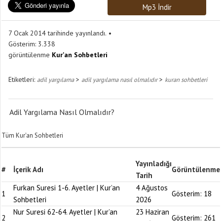
Mp3 İndir
7 Ocak 2014 tarihinde yayınlandı.
Gösterim:
3.338
görüntülenme
Kur'an Sohbetleri
Etiketleri:
>
>
adil yargılama
adil yargılama nasıl olmalıdır
kuran sohbetleri
Adil Yargılama Nasıl Olmalıdır?
Tüm Kur'an Sohbetleri
Yayınladığı
#
İçerik Adı
Görüntülenme
Tarih
Furkan Suresi 1-6. Ayetler | Kur’an
4 Ağustos
1
Gösterim:
18
Sohbetleri
2026
Nur Suresi 62-64. Ayetler | Kur’an
23 Haziran
2
Gösterim:
261