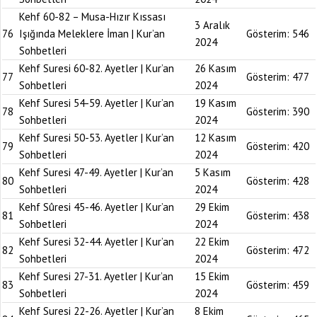
Kehf 60-82 – Musa-Hızır Kıssası
3 Aralık
76
Işığında Meleklere İman | Kur’an
Gösterim:
546
2024
Sohbetleri
Kehf Suresi 60-82. Ayetler | Kur’an
26 Kasım
77
Gösterim:
477
Sohbetleri
2024
Kehf Suresi 54-59. Ayetler | Kur’an
19 Kasım
78
Gösterim:
390
Sohbetleri
2024
Kehf Suresi 50-53. Ayetler | Kur’an
12 Kasım
79
Gösterim:
420
Sohbetleri
2024
Kehf Suresi 47-49. Ayetler | Kur’an
5 Kasım
80
Gösterim:
428
Sohbetleri
2024
Kehf Sûresi 45-46. Ayetler | Kur’an
29 Ekim
81
Gösterim:
438
Sohbetleri
2024
Kehf Suresi 32-44. Ayetler | Kur’an
22 Ekim
82
Gösterim:
472
Sohbetleri
2024
Kehf Suresi 27-31. Ayetler | Kur’an
15 Ekim
83
Gösterim:
459
Sohbetleri
2024
Kehf Suresi 22-26. Ayetler | Kur’an
8 Ekim