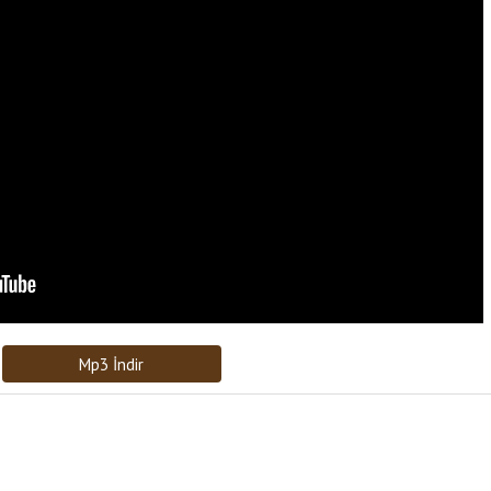
Bağlantıyı Gönderin
[recaptcha]
Mp3 İndir