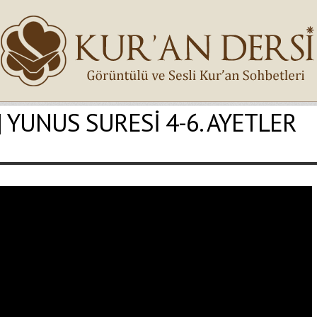
i | YUNUS SURESİ 4-6. AYETLER
İsminiz (*)
Epostanız (*)
Yaşadığınız Hatanın Ayrıntıları