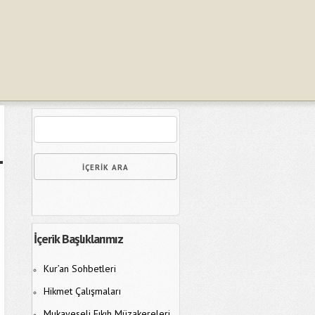
İçerik Başlıklarımız
Kur’an Sohbetleri
Hikmet Çalışmaları
Mukayeseli Fıkıh Müzakereleri