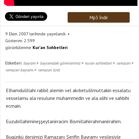
Mp3 İndir
9 Ekim 2007 tarihinde yayınlandı.
Gösterim:
2.599
görüntülenme
Kur'an Sohbetleri
Etiketleri:
>
>
>
>
bayram
bayramdaki görevlerimiz
kuran sohbetleri
ramazan
>
ramazan bayramı
ramazan özel
Elhamdulillahi rabbil alemin vel akıbetulilmuttakin essalatu
vesselamu ala resulune muhammedin ve ala alihi ve sahbihi
ecmain.
Euzubillahimineşşeytanirracim Bismillahirrahmanirrahim.
Bugünkü dersimizi Ramazanı Şerifin Bayramı vesilesiyle