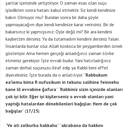
şartlar içerisinde yetiştiriyor. O zaman esas olan suçu
işledikten sonra hatanı kabul etmektir. Siz kendi kendinize
bakın. Olmuyor mu? Bundan sonra bir daha şöyle
yapmayacağım diye kendi kendinize karar verirsiniz. Bir de
bakarsınız ki yapmışsınız. Öyle değil mi? Bir ara kendimi
kaybettim dersiniz. Ya da tutamadım kendimi dersiniz falan.
İnsanlarda bunlar olur. Allah koskoca bir peygamberden örnek
gösteriyor. Ama hemen gerçeği anladığınız zaman tövbe
etmeniz gerekiyor. İşte evvab budur. Yani hatırladığınız
zaman derhal suçunuzu itiraf edip ya Rabbi beni affet
diyeceksiniz. İşte burada da o anlatılıyor. “
Rabbukum
ea’lemu bima fi nufusikum
in tekunu salihine feinnehu
kane lil evvabine ğafura
” “
Rabbiniz sizin içinizde olanları
çok iyi bilir. Eğer iyi kişilerseniz o evvab olanları yani
yaptığı hatalardan dönebilenleri bağışlar. Hem de çok
bağışlar
” (
17/25
).
“
Ve ati zelkurba hakkahu
” “
akrabana da hakkını