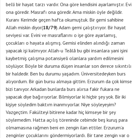
belli bir hayat tarzı vardır. Ona göre kendisini ayarlamıştır. Evi
ona göredir. Masrafı ona göredir. Ama miskin öyle değildir.
Kuranı Kerimde geçen hafta okumuştuk. Bir gemi sahibine
Allah miskin diyor(
18/79
). Adam gemi çalıştırıyor. Bir hayat
seviyesi var. Evini ve masraflarını o işe göre ayarlamış,
çocukları o hayata alışmış. Gemisi elinden alındığı zaman
yapacak işi kalmıyor. Allah-u Teâlâ bu gibi insanlara yani işini
kaybetmiş çalışma potansiyeli olanlara yardım edilmesini
söylüyor. Böyle bir duruma düşen insanlar son derece sıkıntılı
bir haldedir. Ben bu durumu yaşadım. Üniversitedeyken burs
alıyordum. Bir gün bursu almaya gittim. Erzurum da çok kimse
bizi tanıyor. Arkadan bunlarda burs alırsa fakir fukara ne
yapacak diye bağırıyorlar. Bilmiyorlar ki hiçbir şey yok. Bir iki
kişiye söyledim baktım inanmıyorlar. Niye söyleyeyim?
Vazgeçtim. Fakülteyi bitirene kadar hiç kimseye bir şey
söylemedim. Hatta açılış töreninde cebimde beş kuruş para
olmamasına rağmen beni en zengin ilan ettiler. Erzurum’a
zenginler çocuklarını göndermiyorlardı. Bir tane zengin var o