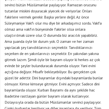
sevinci bütün Müslümanlar paylaşıyor. Ramazan orucunu
tutanlar miskini doyuracak yiyecek de veriyorlar. Onları
fakirlere vermek gerekir. Başka yerlere değil. Az önce
Süleymaniye Vakfı olur mu diye bir arkadaşımız sordu. Vakfa
olmaz ama vakfın bünyesinde fakirler olsa onlara
ulaştırılmak üzere olur. O durumda biz aracılık yapabiliriz.
Ama şuanda öyle bir durum yok. O zaman ve her zaman
yapılacak şey tanıdıklarınızı seçmektir. Tanıdıklarınızı
seçerken de en yakınlarınızı seçmektir. En yakından yakına
gitmek lazım. Şimdi öyle bir bayram oluyor ki herkes az çok
evinde bir şeyler bulunduracak durumda oluyor. Yani evini
açtığına değiyor. Misafir bekleyebiliyor. Bu gerçekten çok
güzel bir adettir. Dini bayramlar dışındaki bayramlarda bunlar
olmuyor. Kimse kimseye gitmiyor. Evini açmıyor. Sadece dini
bayramlarda oluyor. Kurban Bayramı da aynı şekilde hac
ibadetine rastlayan günler bayram olarak kutlanıyor.
Dolayısıyla orada da bütün Müslümanlar sevinci paylaşıyor.
Çünkü kurbanlar kesiliyor ve diğer insanlara da veriliyor. Tüm