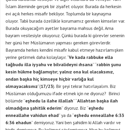
İslam âleminde gerçek bir ziyafet oluyor. Burada da herkesin
evi açık herkes misafir bekliyor. Toplumda bir kaynaşma
oluyor. Tabii burada özellikle korumamız gereken kimseler var.
Burada okuyacağım ayetler bayrama mahsus değil. Ama
bayram vesilesiyle okuyoruz. Çünkü burada ki görevler senenin
her günü her Müslümanın yapması gereken görevlerdir.
Bayramda herkes kendini misafir kabul etmeye hazırlamışken
yerine getirmek daha kolaylaşır. “
Ve kada rabbuke ella
tağbudu illa iyyahu ve bilvalideyni ıhsana
” “
rabbin şunu
kesin hükme bağlamıştır; yalnız ona kul olacaksınız,
ondan başka hiç kimseye hiçbir varlığa kul
olmayacaksınız
”(
17/23
). Bir şeyi tekrar hatırlayalım. Biz
Müslüman olduğumuzu ifade etmek için ne diyoruz? Birinci
bölümde “
eşhedu la ilahe illallah
” “
Allahtan başka ilah
olmadığına şahitlik ederim
” diyoruz. Biz “
eşhedu
enneallahe vahidun ehad
” ya da “
eşhedu enneallahe
6:33
6:36
ehadun
” demiyoruz. Yani ben şahidim ki Allah vardır ve
birdir, demiyoruz. Bu kelimeyi söylemiyoruz. Niye bu kelimeyi