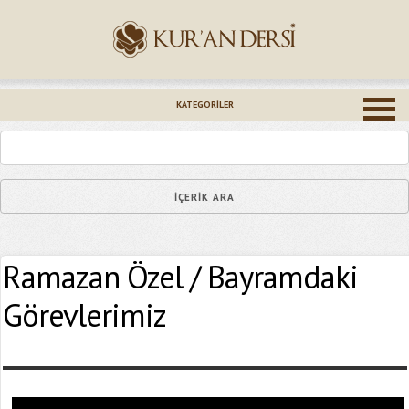
İsminiz (*)
KATEGORILER
Epostanız (*)
Ramazan Özel / Bayramdaki
Yaşadığınız Hatanın Ayrıntıları
Görevlerimiz
Bağlantıyı Gönderin