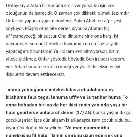
Dolayısıyla Allah bir konuda emir veriyorsa bu işin zor
olduğunun da işaretidir. O zaman çok dikkatli olmak lazımdır.
Onlar ne yaparsa yapsın böyledir. Bakın Allah en ağır şeyi
söylüyor. Müşrik olun bile derler, diyor. Ki Allahın hiç
affetmeyeceği bir suçtur. Onu dinleme yine ona karşı iyi
davranışını sürdür. Demek ki bayramda da en fazla iyilik
yapacağımız bunlardır. Ya Hocam sen bilmiyorsun, bizim
aileye gidilmez. Onlar şöyledir, böyledir. Ben irtibatı kestim,
yok. Allah burada en kötü örneği veriyor. Gideceksin ve iyi
ilişkilerini devam ettireceksin.
“
imma yebluğanne ındekel kibera ehaduhuma ev
kilahuma fela tegul lehuma uffiv ve la tenher huma
” “
o
anne babadan biri ya da her ikisi senin yanında yaşlı bir
hale gelirlerse onlara öf deme
”(
17/23
). Çünkü yaşlandıkça
çocuklaşırlar. İşte dün akşam ki arkadaşta tam çocuk oldu bu,
diyor. Çok doğal bir şeydir bu. “
Ve men nuammirhu
nunekkishu fil halg
” “
kimin ömrünü uzun edersek onu