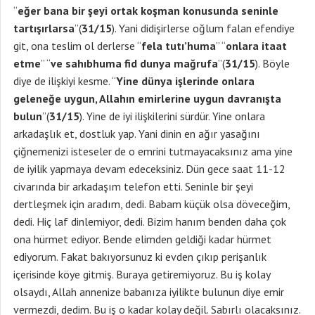
“
eğer bana bir şeyi ortak koşman konusunda seninle
tartışırlarsa
”(
31/15
). Yani didişirlerse oğlum falan efendiye
git, ona teslim ol derlerse “
fela tutı’huma
” “
onlara itaat
etme
” “
ve sahıbhuma fid dunya mağrufa
”(
31/15
). Böyle
diye de ilişkiyi kesme. “
Yine dünya işlerinde onlara
geleneğe uygun, Allahın emirlerine uygun davranışta
bulun
”(
31/15
). Yine de iyi ilişkilerini sürdür. Yine onlara
arkadaşlık et, dostluk yap. Yani dinin en ağır yasağını
çiğnemenizi isteseler de o emrini tutmayacaksınız ama yine
de iyilik yapmaya devam edeceksiniz. Dün gece saat 11-12
civarında bir arkadaşım telefon etti. Seninle bir şeyi
dertleşmek için aradım, dedi. Babam küçük olsa döveceğim,
dedi. Hiç laf dinlemiyor, dedi. Bizim hanım benden daha çok
ona hürmet ediyor. Bende elimden geldiği kadar hürmet
ediyorum. Fakat bakıyorsunuz ki evden çıkıp perişanlık
içerisinde köye gitmiş. Buraya getiremiyoruz. Bu iş kolay
olsaydı, Allah annenize babanıza iyilikte bulunun diye emir
vermezdi, dedim. Bu iş o kadar kolay değil. Sabırlı olacaksınız.