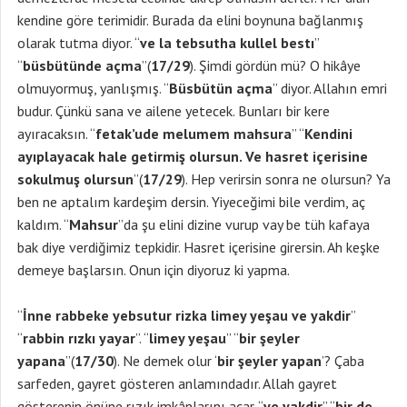
kendine göre terimidir. Burada da elini boynuna bağlanmış
olarak tutma diyor. “
ve la tebsutha kullel bestı
”
“
büsbütünde açma
”(
17/29
). Şimdi gördün mü? O hikâye
olmuyormuş, yanlışmış. “
Büsbütün açma
” diyor. Allahın emri
budur. Çünkü sana ve ailene yetecek. Bunları bir kere
ayıracaksın. “
fetak’ude melumem mahsura
” “
Kendini
ayıplayacak hale getirmiş olursun. Ve hasret içerisine
sokulmuş olursun
”(
17/29
). Hep verirsin sonra ne olursun? Ya
ben ne aptalım kardeşim dersin. Yiyeceğimi bile verdim, aç
kaldım. “
Mahsur
”da şu elini dizine vurup vay be tüh kafaya
bak diye verdiğimiz tepkidir. Hasret içerisine girersin. Ah keşke
demeye başlarsın. Onun için diyoruz ki yapma.
“
İnne rabbeke yebsutur rizka limey yeşau ve yakdir
”
“
rabbin rızkı yayar
”. “
limey yeşau
” “
bir şeyler
yapana
”(
17/30
). Ne demek olur ‘
bir şeyler yapan
’? Çaba
sarfeden, gayret gösteren anlamındadır. Allah gayret
gösterenin önüne rızık imkânlarını açar. “
ve yakdir
” “
bir de