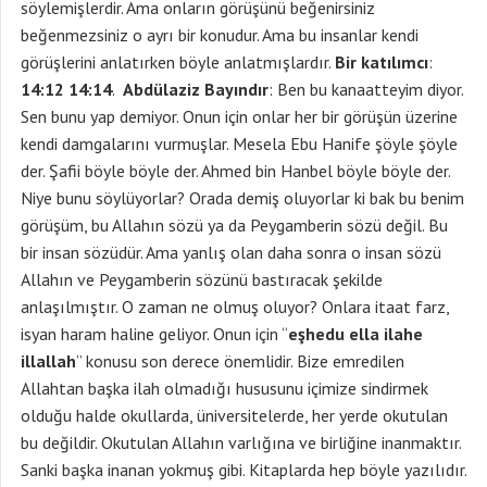
söylemişlerdir. Ama onların görüşünü beğenirsiniz
beğenmezsiniz o ayrı bir konudur. Ama bu insanlar kendi
görüşlerini anlatırken böyle anlatmışlardır.
Bir katılımcı
:
14:12 14:14
.
Abdülaziz Bayındır
: Ben bu kanaatteyim diyor.
Sen bunu yap demiyor. Onun için onlar her bir görüşün üzerine
kendi damgalarını vurmuşlar. Mesela Ebu Hanife şöyle şöyle
der. Şafii böyle böyle der. Ahmed bin Hanbel böyle böyle der.
Niye bunu söylüyorlar? Orada demiş oluyorlar ki bak bu benim
görüşüm, bu Allahın sözü ya da Peygamberin sözü değil. Bu
bir insan sözüdür. Ama yanlış olan daha sonra o insan sözü
Allahın ve Peygamberin sözünü bastıracak şekilde
anlaşılmıştır. O zaman ne olmuş oluyor? Onlara itaat farz,
isyan haram haline geliyor. Onun için “
eşhedu ella ilahe
illallah
” konusu son derece önemlidir. Bize emredilen
Allahtan başka ilah olmadığı hususunu içimize sindirmek
olduğu halde okullarda, üniversitelerde, her yerde okutulan
bu değildir. Okutulan Allahın varlığına ve birliğine inanmaktır.
Sanki başka inanan yokmuş gibi. Kitaplarda hep böyle yazılıdır.