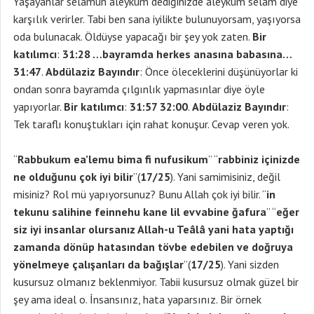
Yaşayanlar selamun aleykum dediğinizde aleykum selam diye
karşılık verirler. Tabi ben sana iyilikte bulunuyorsam, yaşıyorsa
oda bulunacak. Öldüyse yapacağı bir şey yok zaten.
Bir
katılımcı
:
31:28 …bayramda herkes anasına babasına…
31:47
.
Abdülaziz Bayındır
: Önce öleceklerini düşünüyorlar ki
ondan sonra bayramda çılgınlık yapmasınlar diye öyle
yapıyorlar.
Bir katılımcı
:
31:57 32:00
.
Abdülaziz Bayındır
:
Tek taraflı konuştukları için rahat konuşur. Cevap veren yok.
“
Rabbukum ea’lemu bima fi nufusikum
” “
rabbiniz içinizde
ne olduğunu çok iyi bilir
”(
17/25
). Yani samimisiniz, değil
misiniz? Rol mü yapıyorsunuz? Bunu Allah çok iyi bilir. “
in
tekunu salihine feinnehu kane lil evvabine ğafura
” “
eğer
siz iyi insanlar olursanız Allah-u Teâlâ yani hata yaptığı
zamanda dönüp hatasından tövbe edebilen ve doğruya
yönelmeye çalışanları da bağışlar
”(
17/25
). Yani sizden
kusursuz olmanız beklenmiyor. Tabii kusursuz olmak güzel bir
şey ama ideal o. İnsansınız, hata yaparsınız. Bir örnek