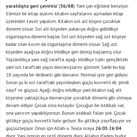
yaratılışta geri çeviririz
”(
36/68
). Yani çan eğrisine benziyor.
Elimize bir kitap alalım. kitabın sayfalarını açmadan kitap
üzerinden tasvir yapalım. Kitabın sol alt köşesi çocukluk
dönemi olsun. Sol alt köşeden yukarıya doğru gidildikçe
olgunlaşma dönemi başlar. Sol üst köşeden sağ üst köşeye
kadar olan kısım da olgunlaşma dönemi olsun. Sağ üst
köşeden aşağıya doğru inildikçe geri dönüş başlamış olur.
Yaşlandıkça yani sağ tarafta aşağı inildikçe tıpkı gençlikteki
yani sol taraftaki yaşın davranışlarını gösterir. Sanki bu kişi
18 yaşında bir delikanlı gibi davranır. Normal işte geri gidiyor.
Sorun şu ki sol taraftaki yaşındayken güçlü kuvvetli idi, şimdi
zayıf ve güçsüz. Aşağı doğru inildikçe yani kitabın sağ alt
köşesine yaklaştıkça davranışlar çocukluk dönemi gibi olmaya
devam ediyor. Çocuk olsa kolaydır. Çocuğun bir istikbali var,
ona yatırım yapabiliyorsun. Bunun istikbali falan yok. Çocuk
gittikçe güçlü kuvvetli hale geliyor. Bu gittikçe zayıflaşıyor ve
güçsüzleşiyor. Onun için Allah-u Teala oraya
26:03 26:04
diyor. Yani ömrün en rezil dönemi diyor. Allahın ifadesi budur.