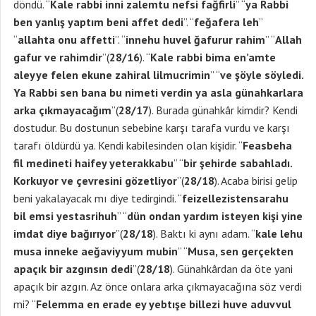
döndü. “
Kale rabbi inni zalemtu nefsi fağfirli
” “
ya Rabbi
ben yanlış yaptım beni affet
dedi
”. “
feğafera leh
”
“
allahta onu affetti
”. “
innehu huvel ğafurur rahim
” “
Allah
gafur ve rahimdir
”(
28/16
). “
Kale rabbi bima en’amte
aleyye felen ekune zahiral lilmucrimin
” “
ve şöyle söyledi.
Ya Rabbi sen bana bu nimeti verdin ya asla günahkarlara
arka çıkmayacağım
”(
28/17
). Burada günahkâr kimdir? Kendi
dostudur. Bu dostunun sebebine karşı tarafa vurdu ve karşı
tarafı öldürdü ya. Kendi kabilesinden olan kişidir. “
Feasbeha
fil medineti haifey yeterakkabu
” “
bir şehirde sabahladı.
Korkuyor ve çevresini gözetliyor
”(
28/18
). Acaba birisi gelip
beni yakalayacak mı diye tedirgindi. “
feizellezistensarahu
bil emsi yestasrihuh
” “
dün ondan yardım isteyen kişi yine
imdat diye bağırıyor
”(
28/18
). Baktı ki aynı adam. “
kale lehu
musa inneke aeğaviyyum mubin
” “
Musa, sen gerçekten
apaçık bir azgınsın dedi
”(
28/18
). Günahkârdan da öte yani
apaçık bir azgın. Az önce onlara arka çıkmayacağına söz verdi
mi? “
Felemma en erade ey yebtışe billezi huve aduvvul