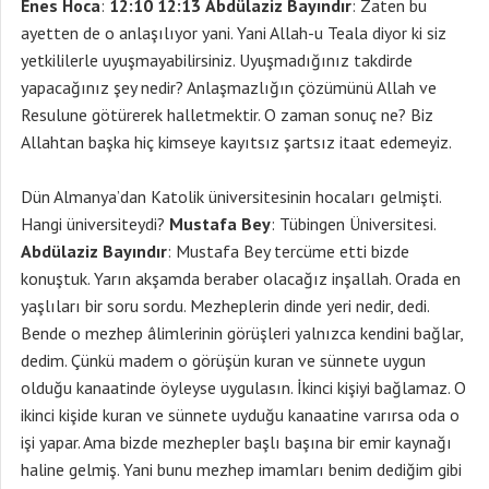
Enes Hoca
:
12:10 12:13
Abdülaziz Bayındır
: Zaten bu
ayetten de o anlaşılıyor yani. Yani Allah-u Teala diyor ki siz
yetkililerle uyuşmayabilirsiniz. Uyuşmadığınız takdirde
yapacağınız şey nedir? Anlaşmazlığın çözümünü Allah ve
Resulune götürerek halletmektir. O zaman sonuç ne? Biz
Allahtan başka hiç kimseye kayıtsız şartsız itaat edemeyiz.
Dün Almanya’dan Katolik üniversitesinin hocaları gelmişti.
Hangi üniversiteydi?
Mustafa Bey
: Tübingen Üniversitesi.
Abdülaziz Bayındır
: Mustafa Bey tercüme etti bizde
konuştuk. Yarın akşamda beraber olacağız inşallah. Orada en
yaşlıları bir soru sordu. Mezheplerin dinde yeri nedir, dedi.
Bende o mezhep âlimlerinin görüşleri yalnızca kendini bağlar,
dedim. Çünkü madem o görüşün kuran ve sünnete uygun
olduğu kanaatinde öyleyse uygulasın. İkinci kişiyi bağlamaz. O
ikinci kişide kuran ve sünnete uyduğu kanaatine varırsa oda o
işi yapar. Ama bizde mezhepler başlı başına bir emir kaynağı
haline gelmiş. Yani bunu mezhep imamları benim dediğim gibi