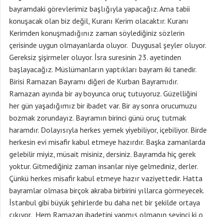
bayramdaki görevlerimiz başlığıyla yapacağız. Ama tabii
konuşacak olan biz değil, Kuranı Kerim olacaktır. Kuranı
Kerimden konuşmadığınız zaman söylediğiniz sözlerin
çerisinde uygun olmayanlarda oluyor. Duygusal şeyler oluyor.
Gereksiz şişirmeler oluyor. İsra suresinin 23. ayetinden
başlayacağız. Müslümanların yaptıkları bayram iki tanedir.
Birisi Ramazan Bayramı diğeri de Kurban Bayramıdır.
Ramazan ayında bir ay boyunca oruç tutuyoruz. Güzelliğini
her gün yaşadığımız bir ibadet var. Bir ay sonra orucumuzu
bozmak zorundayız. Bayramın birinci günü oruç tutmak
haramdır. Dolayısıyla herkes yemek yiyebiliyor, içebiliyor. Birde
herkesin evi misafir kabul etmeye hazırdır. Başka zamanlarda
gelebilir miyiz, müsait misiniz, dersiniz. Bayramda hiç gerek
yoktur. Gitmediğiniz zaman insanlar niye gelmediniz, derler.
Çünkü herkes misafir kabul etmeye hazır vaziyettedir. Hatta
bayramlar olmasa birçok akraba birbirini yıllarca görmeyecek.
İstanbul gibi büyük şehirlerde bu daha net bir şekilde ortaya
çıkıyor. Hem Ramazan ibadetini yapmış olmanın sevinci ki o