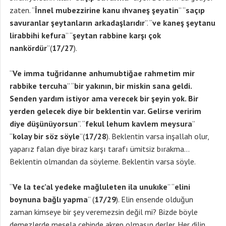
zaten. “
İnnel mubezzirine kanu ıhvaneş şeyatin
” “
saçıp
savuranlar şeytanların arkadaşlarıdır
”. “
ve kaneş şeytanu
lirabbihi kefura
” “
şeytan rabbine karşı çok
nankördür
”(
17/27
).
“
Ve imma tuğridanne anhumubtiğae rahmetim mir
rabbike tercuha
” “
bir yakının, bir miskin sana geldi.
Senden yardım istiyor ama verecek bir şeyin yok. Bir
yerden gelecek diye bir beklentin var. Gelirse veririm
diye düşünüyorsun
”. “
fekul lehum kavlem meysura
”
“
kolay bir söz söyle
”(
17/28
). Beklentin varsa inşallah olur,
yaparız falan diye biraz karşı tarafı ümitsiz bırakma…
Beklentin olmandan da söyleme. Beklentin varsa söyle.
“
Ve la tec’al yedeke mağluleten ila unukıke
” “
elini
boynuna bağlı yapma
” (
17/29
). Elin ensende olduğun
zaman kimseye bir şey veremezsin değil mi? Bizde böyle
demezlerde mesela cebinde akrep olmasın derler. Her dilin