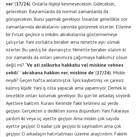
ver
”(
17/26
). Onlarla ilişkiyi kesmeyeceksin. Gideceksin,
geleceksin. Bayramlarda da normal zamanlarda da
görüşeceksin. Bunu yapmak gerekiyor. İnsanlar genellikle zor
zamanlarında akrabalarını yanında görünmek isterler. Ellerine
bir fırsat geçince o imkânı akrabalarına göstermemeye
çalışırlar. Yani zorlukta beraber ama nimette ayrı olmak
isterler. Bu yanlış bir davranıştır. Nimette beraber olalım ki
zor zamanda da onları yanımıza çağırmaya hakkımız olsun
değil mi? “
Ve ati zelkurba hakkahu vel miskine vebnes
sebili
” “
akrabana hakkını ver, miskine de
”(
17/26
). Miskin
neydi? Geçen hafta anlatmıştık. İşini kaybetmiş ve çaresiz
kalmış kişidir. Yani iş olsa yapacak ama yapamıyor. Demek ki
öncelikle onları korumak gerekiyor. Bu gün bir arkadaş söyledi.
Ayetlere baktım. Kuranı Kerimde fakir kelimesi az yerde
geçiyor. Gerçekten o dedikten sonra düşündüm. Yani fukaraya
yardım iki veya üç ayette geçiyor. Ama miskin çok sayıda
ayette geçiyor. O kadar çok geçiyor ki saymadım ama çok
geçiyor. O arkadaşın hatırlatması üzerine araştırdım. Fakirin