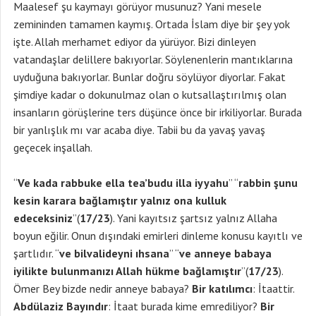
Maalesef şu kaymayı görüyor musunuz? Yani mesele
zemininden tamamen kaymış. Ortada İslam diye bir şey yok
işte. Allah merhamet ediyor da yürüyor. Bizi dinleyen
vatandaşlar delillere bakıyorlar. Söylenenlerin mantıklarına
uyduğuna bakıyorlar. Bunlar doğru söylüyor diyorlar. Fakat
şimdiye kadar o dokunulmaz olan o kutsallaştırılmış olan
insanların görüşlerine ters düşünce önce bir irkiliyorlar. Burada
bir yanlışlık mı var acaba diye. Tabii bu da yavaş yavaş
geçecek inşallah.
“
Ve kada rabbuke ella tea’budu illa iyyahu
” “
rabbin şunu
kesin karara bağlamıştır yalnız ona kulluk
edeceksiniz
”(
17/23
). Yani kayıtsız şartsız yalnız Allaha
boyun eğilir. Onun dışındaki emirleri dinleme konusu kayıtlı ve
şartlıdır. “
ve bilvalideyni ıhsana
” “
ve anneye babaya
iyilikte bulunmanızı Allah hükme bağlamıştır
”(
17/23
).
Ömer Bey bizde nedir anneye babaya?
Bir katılımcı
: İtaattir.
Abdülaziz Bayındır
: İtaat burada kime emrediliyor?
Bir