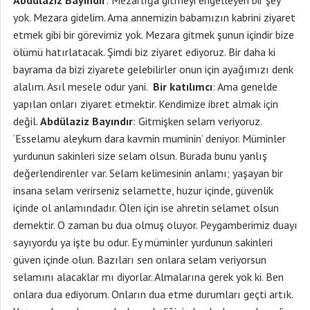
Abdülaziz Bayındır
: Mezarlığa gitmeyi engelleyen bir şey
yok. Mezara gidelim. Ama annemizin babamızın kabrini ziyaret
etmek gibi bir görevimiz yok. Mezara gitmek şunun içindir bize
ölümü hatırlatacak. Şimdi biz ziyaret ediyoruz. Bir daha ki
bayrama da bizi ziyarete gelebilirler onun için ayağımızı denk
alalım. Asıl mesele odur yani.
Bir katılımcı
: Ama genelde
yapılan onları ziyaret etmektir. Kendimize ibret almak için
değil.
Abdülaziz Bayındır
: Gitmişken selam veriyoruz.
‘Esselamu aleykum dara kavmin muminin’ deniyor. Müminler
yurdunun sakinleri size selam olsun. Burada bunu yanlış
değerlendirenler var. Selam kelimesinin anlamı; yaşayan bir
insana selam verirseniz selamette, huzur içinde, güvenlik
içinde ol anlamındadır. Ölen için ise ahretin selamet olsun
demektir. O zaman bu dua olmuş oluyor. Peygamberimiz duayı
sayıyordu ya işte bu odur. Ey müminler yurdunun sakinleri
güven içinde olun. Bazıları sen onlara selam veriyorsun
selamını alacaklar mı diyorlar. Almalarına gerek yok ki. Ben
onlara dua ediyorum. Onların dua etme durumları geçti artık.