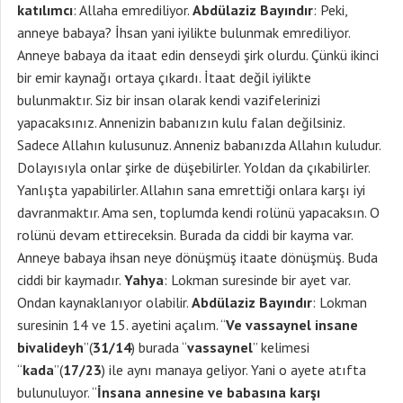
katılımcı
: Allaha emrediliyor.
Abdülaziz Bayındır
: Peki,
anneye babaya? İhsan yani iyilikte bulunmak emrediliyor.
Anneye babaya da itaat edin denseydi şirk olurdu. Çünkü ikinci
bir emir kaynağı ortaya çıkardı. İtaat değil iyilikte
bulunmaktır. Siz bir insan olarak kendi vazifelerinizi
yapacaksınız. Annenizin babanızın kulu falan değilsiniz.
Sadece Allahın kulusunuz. Anneniz babanızda Allahın kuludur.
Dolayısıyla onlar şirke de düşebilirler. Yoldan da çıkabilirler.
Yanlışta yapabilirler. Allahın sana emrettiği onlara karşı iyi
davranmaktır. Ama sen, toplumda kendi rolünü yapacaksın. O
rolünü devam ettireceksin. Burada da ciddi bir kayma var.
Anneye babaya ihsan neye dönüşmüş itaate dönüşmüş. Buda
ciddi bir kaymadır.
Yahya
: Lokman suresinde bir ayet var.
Ondan kaynaklanıyor olabilir.
Abdülaziz Bayındır
: Lokman
suresinin 14 ve 15. ayetini açalım. “
Ve vassaynel insane
bivalideyh
”(
31/14
) burada “
vassaynel
” kelimesi
“
kada
”(
17/23
) ile aynı manaya geliyor. Yani o ayete atıfta
bulunuluyor. “
İnsana annesine ve babasına karşı