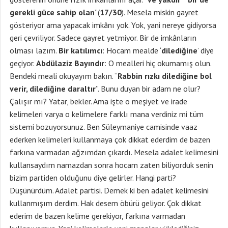
gerekli güce sahip olan
”(
17/30
). Mesela miskin gayret
gösteriyor ama yapacak imkânı yok. Yok, yani nereye gidiyorsa
geri çevriliyor. Sadece gayret yetmiyor. Bir de imkânların
olması lazım.
Bir katılımcı
: Hocam mealde ‘
dilediğine
’ diye
geçiyor.
Abdülaziz Bayındır
: O mealleri hiç okumamış olun.
Bendeki meali okuyayım bakın. “
Rabbin rızkı dilediğine bol
verir, dilediğine daraltır
”. Bunu duyan bir adam ne olur?
Çalışır mı? Yatar, bekler. Ama işte o meşiyet ve irade
kelimeleri varya o kelimelere farklı mana verdiniz mi tüm
sistemi bozuyorsunuz. Ben Süleymaniye camisinde vaaz
ederken kelimeleri kullanmaya çok dikkat ederdim de bazen
farkına varmadan ağzımdan çıkardı. Mesela adalet kelimesini
kullansaydım namazdan sonra hocam zaten biliyorduk senin
bizim partiden olduğunu diye gelirler. Hangi parti?
Düşünürdüm. Adalet partisi. Demek ki ben adalet kelimesini
kullanmışım derdim. Hak desem öbürü geliyor. Çok dikkat
ederim de bazen kelime gerekiyor, farkına varmadan