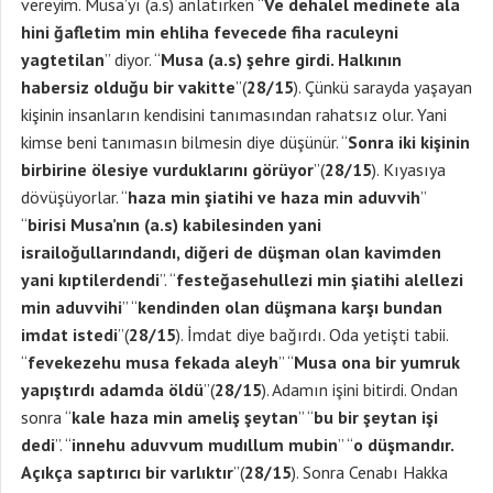
vereyim. Musa’yı (a.s) anlatırken “
Ve dehalel medinete ala
hini ğafletim min ehliha fevecede fiha raculeyni
yagtetilan
” diyor. “
Musa (a.s) şehre girdi. Halkının
habersiz olduğu bir vakitte
”(
28/15
). Çünkü sarayda yaşayan
kişinin insanların kendisini tanımasından rahatsız olur. Yani
kimse beni tanımasın bilmesin diye düşünür. “
Sonra iki kişinin
birbirine ölesiye vurduklarını görüyor
”(
28/15
). Kıyasıya
dövüşüyorlar. “
haza min şiatihi ve haza min aduvvih
”
“
birisi Musa’nın (a.s) kabilesinden yani
israiloğullarındandı, diğeri de düşman olan kavimden
yani
kıptilerdendi
”. “
festeğasehullezi min şiatihi alellezi
min aduvvihi
” “
kendinden olan düşmana karşı bundan
imdat istedi
”(
28/15
). İmdat diye bağırdı. Oda yetişti tabii.
“
fevekezehu musa fekada aleyh
” “
Musa ona bir yumruk
yapıştırdı adamda öldü
”(
28/15
). Adamın işini bitirdi. Ondan
sonra “
kale haza min ameliş şeytan
” “
bu bir şeytan işi
dedi
”. “
innehu aduvvum mudıllum mubin
” “
o düşmandır.
Açıkça saptırıcı bir varlıktır
”(
28/15
). Sonra Cenabı Hakka