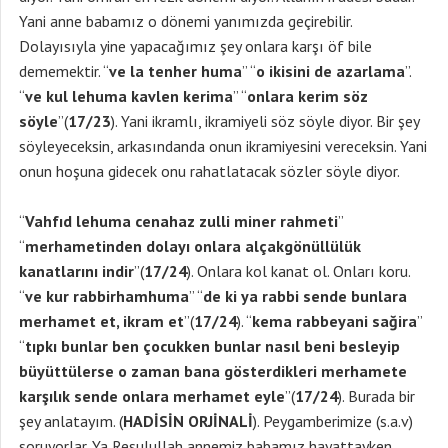
Yani anne babamız o dönemi yanımızda geçirebilir.
Dolayısıyla yine yapacağımız şey onlara karşı öf bile
dememektir. “
ve la tenher huma
” “
o ikisini de azarlama
”.
“
ve kul lehuma kavlen kerima
” “
onlara kerim söz
söyle
”(
17/23
). Yani ikramlı, ikramiyeli söz söyle diyor. Bir şey
söyleyeceksin, arkasındanda onun ikramiyesini vereceksin. Yani
onun hoşuna gidecek onu rahatlatacak sözler söyle diyor.
“
Vahfıd lehuma cenahaz zulli miner rahmeti
”
“
merhametinden dolayı onlara alçakgönüllülük
kanatlarını indir
”(
17/24
). Onlara kol kanat ol. Onları koru.
“
ve kur rabbirhamhuma
” “
de ki ya rabbi sende bunlara
merhamet et, ikram et
”(
17/24
). “
kema rabbeyani sağira
”
“
tıpkı bunlar ben çocukken bunlar nasıl beni besleyip
büyüttülerse o zaman bana gösterdikleri merhamete
karşılık sende onlara merhamet eyle
”(
17/24
). Burada bir
şey anlatayım. (
HADİSİN ORJİNALİ
). Peygamberimize (s.a.v)
soruyorlar. Ya Resulullah annemiz babamız hayattayken