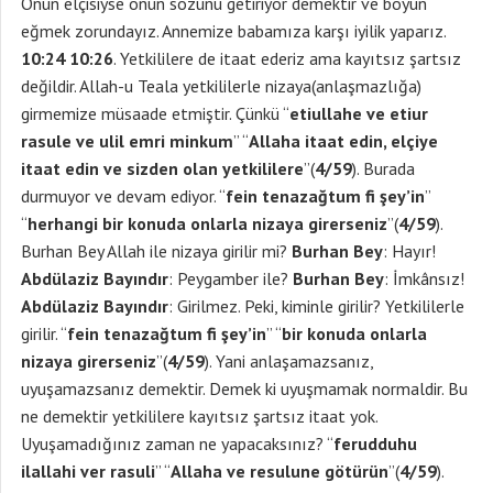
Onun elçisiyse onun sözünü getiriyor demektir ve boyun
eğmek zorundayız. Annemize babamıza karşı iyilik yaparız.
10:24 10:26
. Yetkililere de itaat ederiz ama kayıtsız şartsız
değildir. Allah-u Teala yetkililerle nizaya(anlaşmazlığa)
girmemize müsaade etmiştir. Çünkü “
etiullahe ve etiur
rasule ve ulil emri minkum
” “
Allaha itaat edin, elçiye
itaat edin ve sizden olan yetkililere
”(
4/59
). Burada
durmuyor ve devam ediyor. “
fein tenazağtum fi şey’in
”
“
herhangi bir konuda onlarla nizaya girerseniz
”(
4/59
).
Burhan Bey Allah ile nizaya girilir mi?
Burhan Bey
: Hayır!
Abdülaziz Bayındır
: Peygamber ile?
Burhan Bey
: İmkânsız!
Abdülaziz Bayındır
: Girilmez. Peki, kiminle girilir? Yetkililerle
girilir. “
fein tenazağtum fi şey’in
” “
bir konuda onlarla
nizaya girerseniz
”(
4/59
). Yani anlaşamazsanız,
uyuşamazsanız demektir. Demek ki uyuşmamak normaldir. Bu
ne demektir yetkililere kayıtsız şartsız itaat yok.
Uyuşamadığınız zaman ne yapacaksınız? “
ferudduhu
ilallahi ver rasuli
” “
Allaha ve resulune götürün
”(
4/59
).