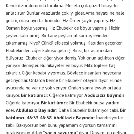
Kendini zor durumda bırakma. Mesela çok güzel hikayeler
anlatırlar. Bunlar vaazlarda çok iyi gider. Ama hayatı ne hale
getirir, orası ayrı bir konudur. Hz Ömer şöyle yapmış. Hz
Osman böyle yapmış. Hz Ebubekir de böyle yapmış. Hiçbir
şeyleri kalmamış. Bir tane peştamal sarmış evinden
çıkamamış. Niye? Çünkü elbisesi yokmuş. Kapıdan geçerken
Ebubekir’den ciğer kokusu gelmiş. Birisi; biz acımızdan
ölüyoruz, Ebubekir ciğer yiyor demiş. Yok onun açlıktan ciğeri
yanıyor demişler. Bu hikayeler en büyük Mitolojilere taş
çıkartır. Ciğer kebabı yiyormuş. Böylece insanları heyecana
getiriyorlar. Onlarda bende bir Ebubekir olayım diyor. Elinde
avucunda ne var ne yok veriyor. Ondan sonra eyvah ortada
kalıyor.
Bir katılımcı
: Ciğerde kalmıyor.
Abdülaziz Bayındır
:
Ciğerde kalmıyor.
Bir katılımcı
: Bir Ebubekir bulsa yardım
eder.
Abdülaziz Bayındır
: Daha Ebubekir bulamıyor tabii.
Bir
katılımcı
:
46:33 46:38
.
Abdülaziz Bayındır
: İnandırıyorlar
tabii. Bakıyorsun ben bunu yapamam diyorsun tamamını
bırakıyorsun. Allah “
saçıp savurma
” diyor. Devamı da geliyor