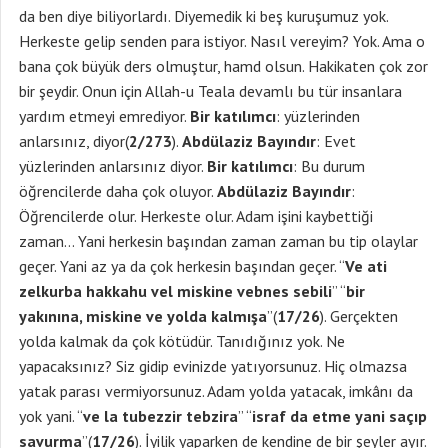
da ben diye biliyorlardı. Diyemedik ki beş kuruşumuz yok.
Herkeste gelip senden para istiyor. Nasıl vereyim? Yok. Ama o
bana çok büyük ders olmuştur, hamd olsun. Hakikaten çok zor
bir şeydir. Onun için Allah-u Teala devamlı bu tür insanlara
yardım etmeyi emrediyor.
Bir katılımcı
: yüzlerinden
anlarsınız, diyor(
2/273
).
Abdülaziz Bayındır
: Evet
yüzlerinden anlarsınız diyor.
Bir katılımcı
: Bu durum
öğrencilerde daha çok oluyor.
Abdülaziz Bayındır
:
Öğrencilerde olur. Herkeste olur. Adam işini kaybettiği
zaman… Yani herkesin başından zaman zaman bu tip olaylar
geçer. Yani az ya da çok herkesin başından geçer. “
Ve ati
zelkurba hakkahu vel miskine vebnes sebili
” “
bir
yakınına, miskine ve yolda kalmışa
”(
17/26
). Gerçekten
yolda kalmak da çok kötüdür. Tanıdığınız yok. Ne
yapacaksınız? Siz gidip evinizde yatıyorsunuz. Hiç olmazsa
yatak parası vermiyorsunuz. Adam yolda yatacak, imkânı da
yok yani. “
ve la tubezzir tebzira
” “
israf da etme yani saçıp
savurma
”(
17/26
). İyilik yaparken de kendine de bir şeyler ayır.