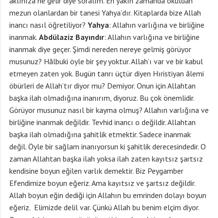
aklınıza ne gelir diye soralım. En yakın zamanda okuldan
mezun olanlardan bir tanesi Yahya’dır. Kitaplarda bize Allah
inancı nasıl öğretiliyor?
Yahya
: Allahın varlığına ve birliğine
inanmak.
Abdülaziz Bayındır
: Allahın varlığına ve birliğine
inanmak diye geçer. Şimdi nereden nereye gelmiş görüyor
musunuz? Hâlbuki öyle bir şey yoktur. Allah’ı var ve bir kabul
etmeyen zaten yok. Bugün tanrı üçtür diyen Hıristiyan âlemi
öbürleri de Allah’tır diyor mu? Demiyor. Onun için Allahtan
başka ilah olmadığına inanırım, diyoruz. Bu çok önemlidir.
Görüyor musunuz nasıl bir kayma olmuş? Allahın varlığına ve
birliğine inanmak değildir. Tevhid inancı o değildir. Allahtan
başka ilah olmadığına şahitlik etmektir. Sadece inanmak
değil. Öyle bir sağlam inanıyorsun ki şahitlik derecesindedir. O
zaman Allahtan başka ilah yoksa ilah zaten kayıtsız şartsız
kendisine boyun eğilen varlık demektir. Biz Peygamber
Efendimize boyun eğeriz. Ama kayıtsız ve şartsız değildir.
Allah boyun eğin dediği için Allahın bu emrinden dolayı boyun
eğeriz. Elimizde delil var. Çünkü Allah bu benim elçim diyor.