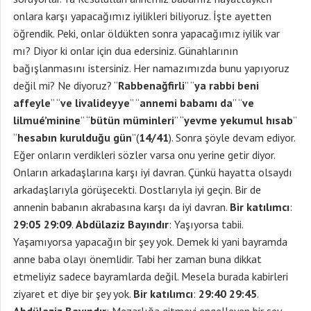
onlara karşı yapacağımız iyilikleri biliyoruz. İşte ayetten
öğrendik. Peki, onlar öldükten sonra yapacağımız iyilik var
mı? Diyor ki onlar için dua edersiniz. Günahlarının
bağışlanmasını istersiniz. Her namazımızda bunu yapıyoruz
değil mi? Ne diyoruz? “
Rabbenağfirli
” “
ya rabbi beni
affeyle
” “
ve livalideyye
” “
annemi babamı da
” “
ve
lilmué’minine
” “
bütün müminleri
” “
yevme yekumul hısab
”
“
hesabın kurulduğu gün
”(
14/41
). Sonra şöyle devam ediyor.
Eğer onların verdikleri sözler varsa onu yerine getir diyor.
Onların arkadaşlarına karşı iyi davran. Çünkü hayatta olsaydı
arkadaşlarıyla görüşecekti. Dostlarıyla iyi geçin. Bir de
annenin babanın akrabasına karşı da iyi davran.
Bir katılımcı
:
29:05 29:09
.
Abdülaziz Bayındır
: Yaşıyorsa tabii.
Yaşamıyorsa yapacağın bir şey yok. Demek ki yani bayramda
anne baba olayı önemlidir. Tabi her zaman buna dikkat
etmeliyiz sadece bayramlarda değil. Mesela burada kabirleri
ziyaret et diye bir şey yok.
Bir katılımcı
:
29:40 29:45
.