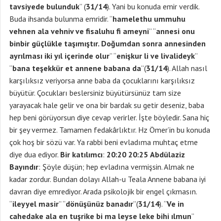
tavsiyede bulunduk
” (
31/14
). Yani bu konuda emir verdik.
Buda ihsanda bulunma emridir. “
hamelethu ummuhu
vehnen ala vehniv ve fisaluhu fi ameyni
” “
annesi onu
binbir güçlükle taşımıştır. Doğumdan sonra annesinden
ayrılması iki yıl içerinde olur
” “
enişkur li ve livalideyk
”
“
bana teşekkür et annene babana da
”(
31/14
). Allah nasıl
karşılıksız veriyorsa anne baba da çocuklarını karşılıksız
büyütür. Çocukları beslersiniz büyütürsünüz tam size
yarayacak hale gelir ve ona bir bardak su getir deseniz, baba
hep beni görüyorsun diye cevap verirler. İşte böyledir. Sana hiç
bir şey vermez. Tamamen fedakârlıktır. Hz Ömer’in bu konuda
çok hoş bir sözü var. Ya rabbi beni evladıma muhtaç etme
diye dua ediyor.
Bir katılımcı
:
20:20 20:25
Abdülaziz
Bayındır
: Şöyle düşün; hep evladına vermişsin. Almak ne
kadar zordur. Bundan dolayı Allah-u Teala Annene babana iyi
davran diye emrediyor. Arada psikolojik bir engel çıkmasın.
“
ileyyel masir
” “
dönüşünüz banadır
”(
31/14
). “
Ve in
cahedake ala en tuşrike bi ma leyse leke bihi ılmun
”