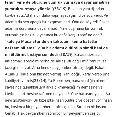
lehu
” “
yine de öbürüne yumruk vurmaya dayanamadı ve
yumruk vurmaya yöneldi
”(
28/19
). Bak dün yaptığından
tövbe etti. Allaha bir daha yapmayacağım diye söz verdi. Ve
adama da sen apaçık bir azgınsın dedi. Onu da söyledi. Fakat
adamın durumuna dayanamadı. Yine düşmana bir yumruk
vurmak için hazırlık yapınca bu defa karşı taraf ne dedi?
“
kale ya Musa eturidu en taktuleni kema katelte
nefsem bil ems
” “
dün bir adamı öldürdün şimdi beni de
mi öldürmek istiyorsun dedi
”(
28/19
). Burada size asıl
anlatmak istediğim herhalde anlaşıldı değil mi? Yani Musa
(a.s) gibi bir zat. Ama henüz peygamber olmuş değil. Fakat
Allah-u Teala ona hikmet vermiş. Yani doğru karar verebilme
kabiliyeti vermiş(
28/14
). Ya Rabbi ben, bana verdiğin nimet
sayesinde günahkârlara arka çıkmayacağım demesine ve
tövbe de etmesine rağmen ne yaptı? Yine hatasını yaptı. Bu
neyi gösteriyor? Bu bize işte insan budur diye gösteriyor. İnsan
bu, koskoca bir peygamberde olmuş tabii. Sıradan bir insanı
Cenabı Hak peygamber yapmıyor. Bir peygamberi çeşitli