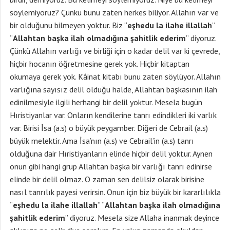
söylemiyoruz? Çünkü bunu zaten herkes biliyor. Allahın var ve
bir olduğunu bilmeyen yoktur. Biz “
eşhedu la ilahe illallah
”
“
Allahtan başka ilah olmadığına şahitlik ederim
” diyoruz.
Çünkü Allahın varlığı ve birliği için o kadar delil var ki çevrede,
hiçbir hocanın öğretmesine gerek yok. Hiçbir kitaptan
okumaya gerek yok. Kâinat kitabı bunu zaten söylüyor. Allahın
varlığına sayısız delil olduğu halde, Allahtan başkasının ilah
edinilmesiyle ilgili herhangi bir delil yoktur. Mesela bugün
Hıristiyanlar var. Onların kendilerine tanrı edindikleri iki varlık
var. Birisi İsa (a.s) o büyük peygamber. Diğeri de Cebrail (a.s)
büyük melektir. Ama İsa’nın (a.s) ve Cebrail’in (a.s) tanrı
olduğuna dair Hıristiyanların elinde hiçbir delil yoktur. Aynen
onun gibi hangi grup Allahtan başka bir varlığı tanrı edinirse
elinde bir delil olmaz. O zaman sen delilsiz olarak birisine
nasıl tanrılık payesi verirsin. Onun için biz büyük bir kararlılıkla
“
eşhedu la ilahe illallah
” “
Allahtan başka ilah olmadığına
şahitlik ederim
” diyoruz. Mesela size Allaha inanmak deyince