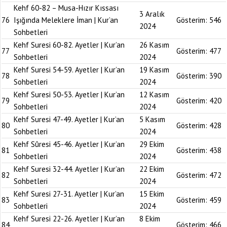
Kehf 60-82 – Musa-Hızır Kıssası
3 Aralık
76
Işığında Meleklere İman | Kur’an
Gösterim:
546
2024
Sohbetleri
Kehf Suresi 60-82. Ayetler | Kur’an
26 Kasım
77
Gösterim:
477
Sohbetleri
2024
Kehf Suresi 54-59. Ayetler | Kur’an
19 Kasım
78
Gösterim:
390
Sohbetleri
2024
Kehf Suresi 50-53. Ayetler | Kur’an
12 Kasım
79
Gösterim:
420
Sohbetleri
2024
Kehf Suresi 47-49. Ayetler | Kur’an
5 Kasım
80
Gösterim:
428
Sohbetleri
2024
Kehf Sûresi 45-46. Ayetler | Kur’an
29 Ekim
81
Gösterim:
438
Sohbetleri
2024
Kehf Suresi 32-44. Ayetler | Kur’an
22 Ekim
82
Gösterim:
472
Sohbetleri
2024
Kehf Suresi 27-31. Ayetler | Kur’an
15 Ekim
83
Gösterim:
459
Sohbetleri
2024
Kehf Suresi 22-26. Ayetler | Kur’an
8 Ekim
84
Gösterim:
466