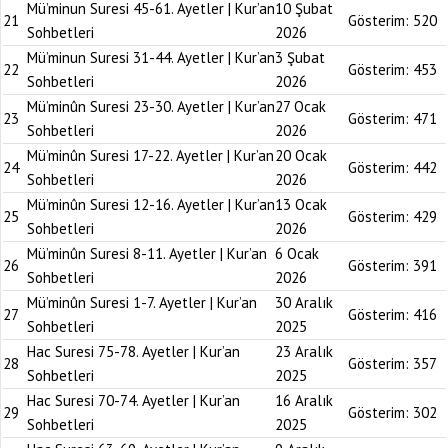
Mü’minun Suresi 45-61. Ayetler | Kur’an
10 Şubat
21
Gösterim:
520
Sohbetleri
2026
Mü’minun Suresi 31-44. Ayetler | Kur’an
3 Şubat
22
Gösterim:
453
Sohbetleri
2026
Mü’minûn Suresi 23-30. Ayetler | Kur’an
27 Ocak
23
Gösterim:
471
Sohbetleri
2026
Mü’minûn Suresi 17-22. Ayetler | Kur’an
20 Ocak
24
Gösterim:
442
Sohbetleri
2026
Mü’minûn Suresi 12-16. Ayetler | Kur’an
13 Ocak
25
Gösterim:
429
Sohbetleri
2026
Mü’minûn Suresi 8-11. Ayetler | Kur’an
6 Ocak
26
Gösterim:
391
Sohbetleri
2026
Mü’minûn Suresi 1-7. Ayetler | Kur’an
30 Aralık
27
Gösterim:
416
Sohbetleri
2025
Hac Suresi 75-78. Ayetler | Kur’an
23 Aralık
28
Gösterim:
357
Sohbetleri
2025
Hac Suresi 70-74. Ayetler | Kur’an
16 Aralık
29
Gösterim:
302
Sohbetleri
2025