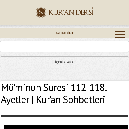
İsminiz (*)
KATEGORILER
Epostanız (*)
Mü’minun Suresi 112-118.
Yaşadığınız Hatanın Ayrıntıları
Ayetler | Kur’an Sohbetleri
Bağlantıyı Gönderin