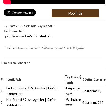
Mp3 İndir
17 Mart 2026 tarihinde yayınlandı.
Gösterim:
464
görüntülenme
Kur'an Sohbetleri
Etiketleri:
>
kuran sohbetleri
Mü'minun Suresi 112-118. Ayetler
Tüm Kur'an Sohbetleri
Yayınladığı
#
İçerik Adı
Görüntülenme
Tarih
Furkan Suresi 1-6. Ayetler | Kur’an
4 Ağustos
1
Gösterim:
19
Sohbetleri
2026
Nur Suresi 62-64. Ayetler | Kur’an
23 Haziran
2
Gösterim:
262
Sohbetleri
2026