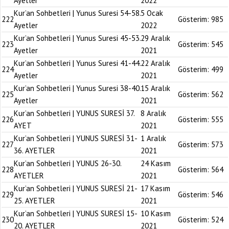
Ayetler
2022
Kur’an Sohbetleri | Yunus Suresi 54-58.
5 Ocak
222
Gösterim:
985
Ayetler
2022
Kur’an Sohbetleri | Yunus Suresi 45-53.
29 Aralık
223
Gösterim:
545
Ayetler
2021
Kur’an Sohbetleri | Yunus Suresi 41-44.
22 Aralık
224
Gösterim:
499
Ayetler
2021
Kur’an Sohbetleri | Yunus Suresi 38-40.
15 Aralık
225
Gösterim:
562
Ayetler
2021
Kur’an Sohbetleri | YUNUS SURESİ 37.
8 Aralık
226
Gösterim:
555
AYET
2021
Kur’an Sohbetleri | YUNUS SURESİ 31-
1 Aralık
227
Gösterim:
573
36. AYETLER
2021
Kur’an Sohbetleri | YUNUS 26-30.
24 Kasım
228
Gösterim:
564
AYETLER
2021
Kur’an Sohbetleri | YUNUS SURESİ 21-
17 Kasım
229
Gösterim:
546
25. AYETLER
2021
Kur’an Sohbetleri | YUNUS SURESİ 15-
10 Kasım
230
Gösterim:
524
20. AYETLER
2021