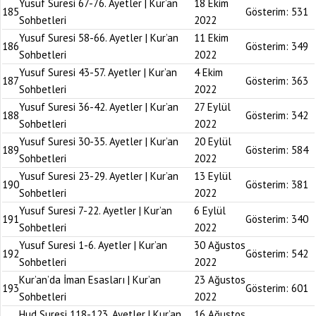
Yusuf Suresi 67-76. Ayetler | Kur’an
18 Ekim
185
Gösterim:
531
Sohbetleri
2022
Yusuf Suresi 58-66. Ayetler | Kur’an
11 Ekim
186
Gösterim:
349
Sohbetleri
2022
Yusuf Suresi 43-57. Ayetler | Kur’an
4 Ekim
187
Gösterim:
363
Sohbetleri
2022
Yusuf Suresi 36-42. Ayetler | Kur’an
27 Eylül
188
Gösterim:
342
Sohbetleri
2022
Yusuf Suresi 30-35. Ayetler | Kur’an
20 Eylül
189
Gösterim:
584
Sohbetleri
2022
Yusuf Suresi 23-29. Ayetler | Kur’an
13 Eylül
190
Gösterim:
381
Sohbetleri
2022
Yusuf Suresi 7-22. Ayetler | Kur’an
6 Eylül
191
Gösterim:
340
Sohbetleri
2022
Yusuf Suresi 1-6. Ayetler | Kur’an
30 Ağustos
192
Gösterim:
542
Sohbetleri
2022
Kur’an’da İman Esasları | Kur’an
23 Ağustos
193
Gösterim:
601
Sohbetleri
2022
Hud Suresi 118-123. Ayetler | Kur’an
16 Ağustos