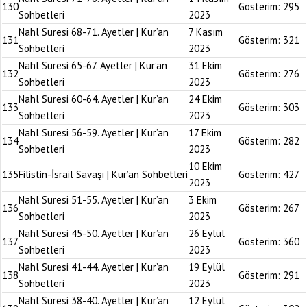
130
Gösterim:
295
Sohbetleri
2023
Nahl Suresi 68-71. Ayetler | Kur’an
7 Kasım
131
Gösterim:
321
Sohbetleri
2023
Nahl Suresi 65-67. Ayetler | Kur’an
31 Ekim
132
Gösterim:
276
Sohbetleri
2023
Nahl Suresi 60-64. Ayetler | Kur’an
24 Ekim
133
Gösterim:
303
Sohbetleri
2023
Nahl Suresi 56-59. Ayetler | Kur’an
17 Ekim
134
Gösterim:
282
Sohbetleri
2023
10 Ekim
135
Filistin-İsrail Savaşı | Kur’an Sohbetleri
Gösterim:
427
2023
Nahl Suresi 51-55. Ayetler | Kur’an
3 Ekim
136
Gösterim:
267
Sohbetleri
2023
Nahl Suresi 45-50. Ayetler | Kur’an
26 Eylül
137
Gösterim:
360
Sohbetleri
2023
Nahl Suresi 41-44. Ayetler | Kur’an
19 Eylül
138
Gösterim:
291
Sohbetleri
2023
Nahl Suresi 38-40. Ayetler | Kur’an
12 Eylül