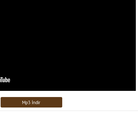
Bağlantıyı Gönderin
[recaptcha]
Mp3 İndir