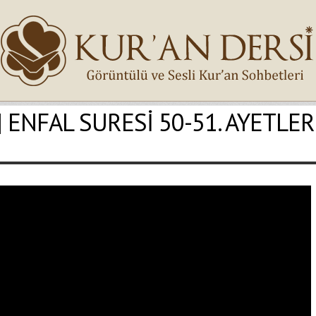
 | ‬ENFAL SURESİ 50-51. AYETLER
İsminiz (*)
Epostanız (*)
Yaşadığınız Hatanın Ayrıntıları