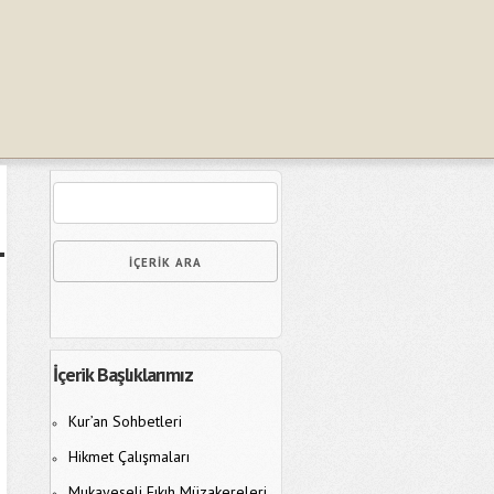
İçerik Başlıklarımız
Kur’an Sohbetleri
Hikmet Çalışmaları
Mukayeseli Fıkıh Müzakereleri