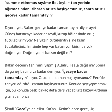
“summe etimmus sıyâme ilel leyli – tan yerinin
ağırmasından itibaren oruca başlıyorsunuz, sonra orucu
geceye kadar tamamlayın”
Diyor ayet. Bakın “geceye kadar tamamlayın” diyor ayet.
Güneş batıncaya kadar deseydi, kutup bölgesinde oruç
tutulabilir miydi? Ne yazın tutabilirdiniz, ne kışın
tutabilirdiniz. Birisinde hep var batmıyor, birisinde yok
doğmuyor. Doğmuyor ki batsın değil mi?
Bakın gecenin tanımını yapmış Allah’u Teala değil mi? Sonra
da güneş batıncıya kadar demiyor,
“geceye kadar
tamamlayın”
diyor. Oruca ne zaman başlıyorsunuz? Fecr’de
tanyeri ağırdığı zaman başlıyorsunuz. Konuda şey yapmamak
için, bu konuda belki birkaç defa ders yapabiliriz kuzey kutbuna
gitmeden önce.
Şimdi
“Gece”
ye gelelim. Kur’an’ı Kerim’e göre gece, Üç