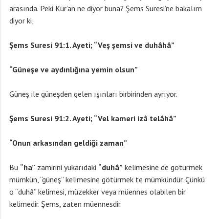
arasında. Peki Kur’an ne diyor buna? Şems Suresi’ne bakalım
diyor ki;
Şems Suresi 91:1. Ayeti; “Veş şemsi ve duhâhâ”
“Güneşe ve aydınlığına yemin olsun”
Güneş ile güneşden gelen ışınları birbirinden ayrıyor.
Şems Suresi 91:2. Ayeti; “Vel kameri izâ telâhâ”
“Onun arkasından geldiği zaman”
Bu
“ha”
zamirini yukarıdaki
“duhâ”
kelimesine de götürmek
mümkün, “güneş” kelimesine götürmek te mümkündür. Çünkü
o “duhâ” kelimesi, müzekker veya müennes olabilen bir
kelimedir. Şems, zaten müennesdir.