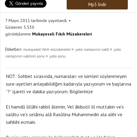
Mp3 İndir
7 Mayıs 2011 tarihinde yayınlandı.
Gösterim:
5.530
görüntülenme
Mukayeseli Fıkıh Müzakereleri
Etiketleri:
>
>
mukayeseli fıkıh müzakereleri
yatsı namazının vakti
yatsı
>
namazının vaktinin sonu
yatsı sonu
NOT: Sohbet sırasında, numaraları ve isimleri söylenmeyen
sure-ayetleri anlayabildiğim kadarıyla yazıyorum ve başlarına
“?” işareti ve dakika yazıyorum. Bilgilerinize
El hamdû lillâhi rabbil âlemin, Vel âkibutil lil muttakin ve’s
salâtu ve’s selâmu alâ Rasûlina Muhammedin ala alihi ve
sahbihi ecmain.