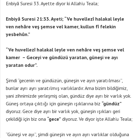
Enbiyâ Suresi 33. Ayette diyor ki Allah’u Teala;
Enbiyâ Suresi 21:33. Ayeti; “Ve huvellezî halakal leyle
ven nehâre veş şemse vel kamer, kullun fî felekin
yesbehûn.”
“Ve huvellezî halakal leyle ven nehâre veş şemse vel
kamer
– Geceyi ve gündüzü yaratan, güneşi ve ayı
yaratan odur”.
Şimdi “gecenin ve gündüzün, güneşin ve ayın yaratılması”,
bunlar ayrı ayrı yaratılmış varlıklardır. Ama bizim bildiğimiz,
yani zihnimizde yerleşmiş olan, gündüz diye ayrı bir varlık yok.
Güneş ortaya çıktığı için güneşin ışıklarına biz
“gündüz”
diyoruz. Gece diye ayrı bir varlık yok, güneşin ışıkları geri
çekildiği için biz ona
“gece”
diyoruz. Ve diyor işte Allah’u Teala;
“Güneşi ve ayı”, şimdi güneşin ve ayın ayrı varlıklar olduğuna