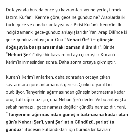
Dolayısıyla burada önce şu kavramları yerine yerleştirmek
lazım. Kur’an’ı Kerim’e göre, gece ne gündüz ne? Araplarda iki
türlü gece ve gündüz anlayışı var. Birisi Kur’an’ı Kerim’in ilk
indiği zamanki gece-gündüz anlayışlarıdır. Yani Arap Dili’nde ki
gece-gündüz anlayışıdır. Ona
“Nehari Örf’i – güneşin
doğuşuyla batışı arasındaki zaman dilimidir”
. Bir de
“Nehari Şer’i”
diye bir kavram ortaya çıkmıştır Kur’an’ı
Kerim’in inmesinden sonra. Daha sonra ortaya çıkmıştır.
Kur’an’ı Kerim’i anlarken, daha sonradan ortaya çıkan
kavramlara göre anlamamak gerekir. Çünkü o yanıltıcı
olabiliyor. Tanyerinin ağırmasından güneşin batmasına kadar
oruç tuttuğumuz için, ona Nehari Şer’i derler. Ve bu anlayışta
sabah namazı, gece namazı değildir gündüz namazıdır. Yani,
“Tanyerinin ağırmasından güneşin batmasına kadar olan
gün’e Nehari Şer’i, yani Şer’iatın Gündüzü, şeriat’ta
gündüz”
ifadesini kullandıkları için burada bir kavram