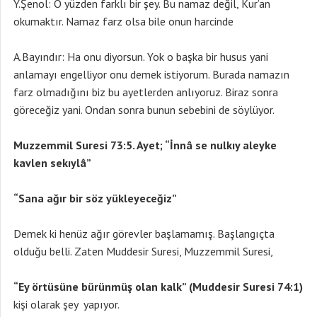
Y.Şenol: O yüzden farklı bir şey. Bu namaz değil, Kur’an
okumaktır. Namaz farz olsa bile onun harcinde
A.Bayındır: Ha onu diyorsun. Yok o başka bir husus yani
anlamayı engelliyor onu demek istiyorum. Burada namazın
farz olmadığını biz bu ayetlerden anlıyoruz. Biraz sonra
göreceğiz yani. Ondan sonra bunun sebebini de söylüyor.
Muzzemmil Suresi 73:5. Ayet; “İnnâ se nulkıy aleyke
kavlen sekıylâ”
“Sana ağır bir söz yükleyeceğiz”
Demek ki henüz ağır görevler başlamamış. Başlangıçta
olduğu belli. Zaten Muddesir Suresi, Muzzemmil Suresi,
“Ey örtüsüne bürünmüş olan kalk” (Muddesir Suresi 74:1)
kişi olarak şey yapıyor.