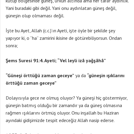
kutup bölgesinde güneş, ufkun altında ama her taraf aydınlık.
Yani buradaki gibi değil. Yani onu aydınlatan güneş değil,
güneşin olup olmaması değil.
İşte bu Ayet, Allah (c.c.)’ın Ayeti, işte öyle bir şekilde şey
yapıyor ki, o “ha” zamirini ikisine de götürebiliyorsun. Ondan
sonra;
Şems Suresi 91:4. Ayeti; “Vel leyli izâ yağşâhâ”
“Güneşi örttüğü zaman geceye”
ya da
“güneşin ışıklarını
örttüğü zaman geceye”
Dolayısıyla gece ne olmuş oluyor? Ya güneşi hiç göstermiyor,
güneşin batmış olduğu bir zamandır ya da güneş olmasına
rağmen ışıklarını örtmüş oluyor. Onu inşallah bu Haziran
ayındaki gidişimizde tespit edeceğiz Allah nasip ederse.