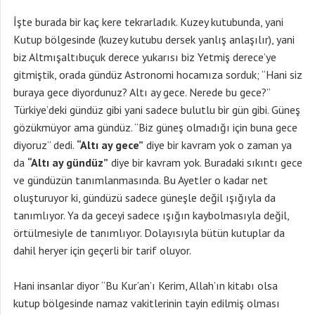
İşte burada bir kaç kere tekrarladık. Kuzey kutubunda, yani
Kutup bölgesinde (kuzey kutubu dersek yanlış anlaşılır), yani
biz Altmışaltıbuçuk derece yukarısı biz Yetmiş derece’ye
gitmiştik, orada gündüz Astronomi hocamıza sorduk; “Hani siz
buraya gece diyordunuz? Altı ay gece. Nerede bu gece?”
Türkiye’deki gündüz gibi yani sadece bulutlu bir gün gibi. Güneş
gözükmüyor ama gündüz. “Biz güneş olmadığı için buna gece
diyoruz” dedi.
“Altı ay gece”
diye bir kavram yok o zaman ya
da
“Altı ay gündüz”
diye bir kavram yok. Buradaki sıkıntı gece
ve gündüzün tanımlanmasında. Bu Ayetler o kadar net
oluşturuyor ki, gündüzü sadece güneşle değil ışığıyla da
tanımlıyor. Ya da geceyi sadece ışığın kaybolmasıyla değil,
örtülmesiyle de tanımlıyor. Dolayısıyla bütün kutuplar da
dahil heryer için geçerli bir tarif oluyor.
Hani insanlar diyor “Bu Kur’an’ı Kerim, Allah’ın kitabı olsa
kutup bölgesinde namaz vakitlerinin tayin edilmiş olması