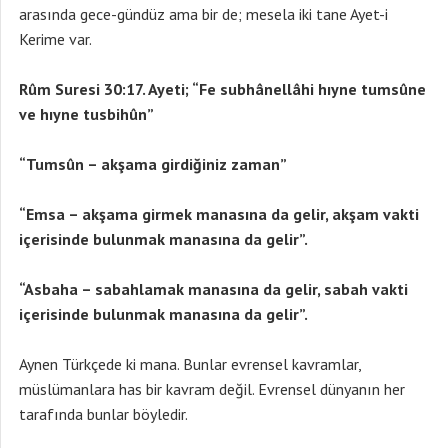
arasında gece-gündüz ama bir de; mesela iki tane Ayet-i
Kerime var.
Rûm Suresi 30:17. Ayeti; “Fe subhânellâhi hıyne tumsûne
ve hıyne tusbihûn”
“Tumsûn – akşama girdiğiniz zaman”
“Emsa – akşama girmek manasına da gelir, akşam vakti
içerisinde bulunmak manasına da gelir”.
“Asbaha – sabahlamak manasına da gelir, sabah vakti
içerisinde bulunmak manasına da gelir”.
Aynen Türkçede ki mana. Bunlar evrensel kavramlar,
müslümanlara has bir kavram değil. Evrensel dünyanın her
tarafında bunlar böyledir.