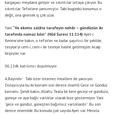
kargaşası meydana geliyor ve sıkıntılar ortaya çıkıyor. Bu
sıkıntılar Tefsirlere yansımıştır. Tabi bugünkü konumuz o
değil, ona girersek iş çok uzar.
Yani
“Ve ekımis salâte tarafeyin nehâr – gündüzün iki
tarafında namaz kılın”
(
Hûd Suresi 11:114)
Ayet-i
Kerime’sine bakın, o tefsirler ne kadar şaşırtıcı bir şekilde,
tesyiye’yi cem-i, cem-i de tesniye haline getirmişler. Acaip
birşeyler var.
06.22dk. katılımcı duyulmuyor.
A.Bayındır: Tabi ister-istemez meallere de yansıyor.
Dolayısıyla bu iki kavram son derece önemli Gece ve Gündüz
kavramı. Şimdi bakın, Allah’u Teala bir kere geceyi ve gündüzü,
güneşe ve aya bağlı varlıklar olarak bize göstermiyor. Yani
“gece ve gündüz, güneşten bağımsız varlıklardır”. Bu son
derece önemlidir. Bu konuda çok sayıda Ayet var. Mesela