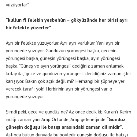
yüzüyorlar”.
“kullun fî felekin yesbehûn – gökyüzünde her birisi ayrı
bir felekte yüzerler”.
Ayrı bir felekte yüzüyorlar. Ayrı ayrı varlıklar. Yani ayrı bir
yörüngede yüzüyor. Gündüzün yörüngesi başka, gecenin
yörüngesi başka, güneşin yörüngesi başka, ayın yörüngesi
başka. “Güneş ve ayın yörüngesi” dediğiniz zaman anlamak
kolay da, “gece ve gündüzün yörüngesi” dedidiğiniz zaman işler
karışıyor. Bakın çok açık değil mi? Herhangi bir şüpheye yer
verecek tarafı yok! Herbirinin ayrı bir yörüngesi var, o
yörüngede yüzüyor.
Şimdi peki, gece ve gündüz ne? Az önce dedik ki; Kur’an’ı Kerim
indiği zaman yani Arap Örfünde, Arap geleneğinde
“Gündüz,
güneşin doğuşu ile batışı arasındaki zaman dilimidir”
.
Aslında bütün dünyada bu böyledir güneşin doğuşu ile batışı