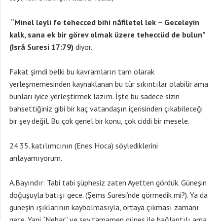
“Minel leyli fe tehecced bihi nâfiletel lek – Geceleyin
kalk, sana ek bir görev olmak üzere teheccüd de bulun”
(Isrâ Suresi 17:79)
diyor.
Fakat şimdi belki bu kavramların tam olarak
yerleşmemesinden kaynaklanan bu tür sıkıntılar olabilir ama
bunları iyice yerleştirmek lazım. İşte bu sadece sizin
bahsettiğiniz gibi bir kaç vatandaşın içerisinden çıkabileceği
bir şey değil. Bu çok genel bir konu, çok ciddi bir mesele.
24.35. katılımcının (Enes Hoca) söylediklerini
anlayamıyorum.
A.Bayındır: Tabi tabi şüphesiz zaten Ayetten gördük. Güneşin
doğuşuyla batışı gece. (Şems Suresi’nde görmedik mi?). Ya da
güneşin ışıklarının kaybolmasıyla, ortaya çıkması zamanı
gece. Yani “Nehar” ve şey tamamen güneş ile bağlantılı ama