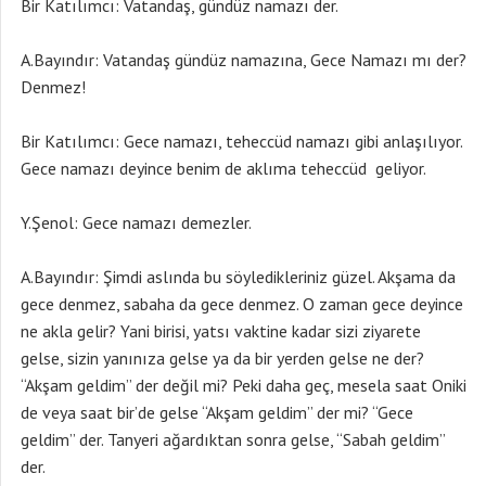
Bir Katılımcı: Vatandaş, gündüz namazı der.
A.Bayındır: Vatandaş gündüz namazına, Gece Namazı mı der?
Denmez!
Bir Katılımcı: Gece namazı, teheccüd namazı gibi anlaşılıyor.
Gece namazı deyince benim de aklıma teheccüd geliyor.
Y.Şenol: Gece namazı demezler.
A.Bayındır: Şimdi aslında bu söyledikleriniz güzel. Akşama da
gece denmez, sabaha da gece denmez. O zaman gece deyince
ne akla gelir? Yani birisi, yatsı vaktine kadar sizi ziyarete
gelse, sizin yanınıza gelse ya da bir yerden gelse ne der?
“Akşam geldim” der değil mi? Peki daha geç, mesela saat Oniki
de veya saat bir’de gelse “Akşam geldim” der mi? “Gece
geldim” der. Tanyeri ağardıktan sonra gelse, “Sabah geldim”
der.