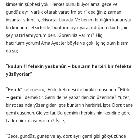
kimsenin şüphesi yok. Herkes bunu biliyor ama “gece ve
gündüz ayrı varlık olarak yaratılmıştır” dediğiniz zaman,
insanlar sıkıntı çekiyorlar burada. Ve benim bildiğim kadarıyla
bu konuda tefsirlerde, bunların ayrı yaratıldığına dair hiçbir
şey hatırlamıyorum ben. Göreniniz var mı? Hiç
hatırlamıyorum! Ama Ayetler böyle ve çok ilginç olan kısım
da şu;
“kullun fî felekin yesbehûn – bunların herbiri bir felekte
yüzüyorlar.”
“Felek”
kelimesini, “Fûrk” kelimesi ile birlikte düşünün.
“Fûrk
– gemi”
demektir. Gemi de ne yapar denizin üzerinde? Yüzer,
bir rotasında yüzer gider. İşte bunların herbirisi, işte Dört tane
gemi düşünün. Gidiyorlar. Bu geminin herbirisinin, kendine göre
farklı bir rotası var mı? İşte;
“Gece, gündüz, güneş ve ay, dört ayrı gemi gibi gökyüzünde