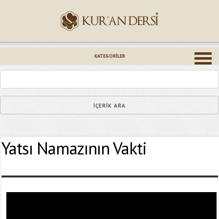
İsminiz (*)
KATEGORILER
Epostanız (*)
Yatsı Namazının Vakti
Yaşadığınız Hatanın Ayrıntıları
Bağlantıyı Gönderin