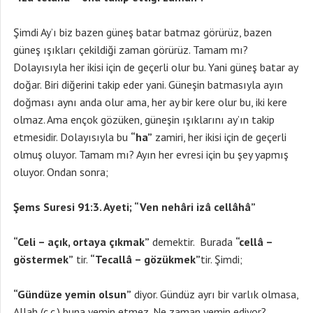
Şimdi Ay’ı biz bazen güneş batar batmaz görürüz, bazen
güneş ışıkları çekildiği zaman görürüz. Tamam mı?
Dolayısıyla her ikisi için de geçerli olur bu. Yani güneş batar ay
doğar. Biri diğerini takip eder yani. Güneşin batmasıyla ayın
doğması aynı anda olur ama, her ay bir kere olur bu, iki kere
olmaz. Ama ençok gözüken, güneşin ışıklarını ay’ın takip
etmesidir. Dolayısıyla bu
“ha”
zamiri, her ikisi için de geçerli
olmuş oluyor. Tamam mı? Ayın her evresi için bu şey yapmış
oluyor. Ondan sonra;
Şems Suresi 91:3. Ayeti; “Ven nehâri izâ cellâhâ”
“Celi – açık, ortaya çıkmak”
demektir. Burada
“cellâ –
göstermek”
tir.
“Tecallâ – gözükmek”
tir. Şimdi;
“Gündüze yemin olsun”
diyor. Gündüz ayrı bir varlık olmasa,
Allah (c.c.) buna yemin etmez. Ne zaman yemin ediyor?