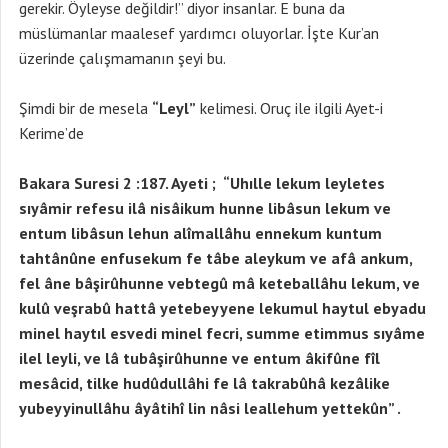
gerekir. Öyleyse değildir!” diyor insanlar. E buna da
müslümanlar maalesef yardımcı oluyorlar. İşte Kur’an
üzerinde çalışmamanın şeyi bu.
Şimdi bir de mesela
“Leyl”
kelimesi. Oruç ile ilgili Ayet-i
Kerime’de
Bakara Suresi 2 :187. Ayeti ; “Uhılle lekum leyletes
sıyâmir refesu ilâ nisâikum hunne libâsun lekum ve
entum libâsun lehun alîmallâhu ennekum kuntum
tahtânûne enfusekum fe tâbe aleykum ve afâ ankum,
fel âne bâşirûhunne vebtegû mâ keteballâhu lekum, ve
kulû veşrabû hattâ yetebeyyene lekumul haytul ebyadu
minel haytıl esvedi minel fecri, summe etimmus sıyâme
ilel leyli, ve lâ tubâşirûhunne ve entum âkifûne fîl
mesâcid, tilke hudûdullâhi fe lâ takrabûhâ kezâlike
yubeyyinullâhu âyâtihî lin nâsi leallehum yettekûn” .