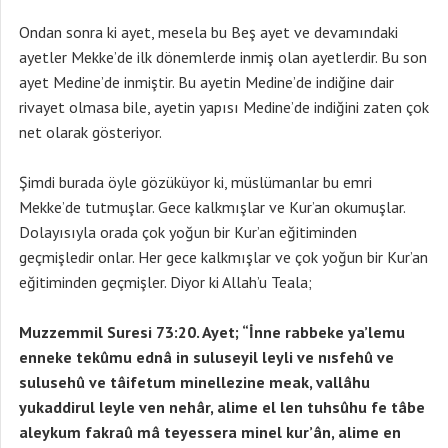
Ondan sonra ki ayet, mesela bu Beş ayet ve devamındaki
ayetler Mekke’de ilk dönemlerde inmiş olan ayetlerdir. Bu son
ayet Medine’de inmiştir. Bu ayetin Medine’de indiğine dair
rivayet olmasa bile, ayetin yapısı Medine’de indiğini zaten çok
net olarak gösteriyor.
Şimdi burada öyle gözüküyor ki, müslümanlar bu emri
Mekke’de tutmuşlar. Gece kalkmışlar ve Kur’an okumuşlar.
Dolayısıyla orada çok yoğun bir Kur’an eğitiminden
geçmişledir onlar. Her gece kalkmışlar ve çok yoğun bir Kur’an
eğitiminden geçmişler. Diyor ki Allah’u Teala;
Muzzemmil Suresi 73:20. Ayet; “İnne rabbeke ya’lemu
enneke tekûmu ednâ in suluseyil leyli ve nısfehû ve
sulusehû ve tâifetum minellezine meak, vallâhu
yukaddirul leyle ven nehâr, alime el len tuhsûhu fe tâbe
aleykum fakraû mâ teyessera minel kur’ân, alime en