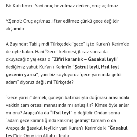
Bir Katılımcı: Yani oruç bozulmaz derken, oruç açılmaz.
Y.Şenol: Oruç açılmaz, iftar edilmez çünkü gece değildir
akşamdır.
A.Bayındır: Tabi şimdi Türkçedeki “gece”, işte Kur’an’ı Kerim’de
de öyle bakın. Hani “Gece” kelimesi, (biraz sonra da
okuyacağız ya) esas o
“Zifiri karanlık – Ğasakul leyli”
dediğimiz yahut Kur’an’ı Kerim’in
“Şatrul leyli, Ifsıl leyl –
gecenin yarısı”
, yani biz söylüyoruz “gece yarısında geldi
adam” diyoruz değil mi Türkçede?
“Gece yarısı” demek, güneşin batmasıyla doğması arasındaki
vakitin tam ortası manasında mı anlaşılır? Kimse öyle anlar
mı onu? Arapça’da da
“Ifsıl leyl”
o değildir. Ondan sonra
“adam gece karanlığında kalkmış gelmiş” tamam o da
Arapça’da ğasakul leyl’idir yani Kur’an’ı Kerim’de ki
“Ğasakul
leyl”
idir. Onun için Allah’u Teala;