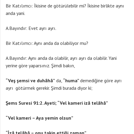
Bir Katılımcı: İkisine de götürülebilir mi? İkisine birlikte aynı
anda yani.
A.Bayındır: Evet ayrı ayrı.
Bir Katılımcı: Aynı anda da olabiliyor mu?
A.Bayındır: Aynı anda da olabilir, ayrı ayrı da olabilir. Yani
yerine göre yaparsınız. Şimdi bakın,
“Veş şemsi ve duhâhâ”
da,
“huma”
demediğine göre ayrı
ayrı götürmek gerekir. Şimdi burada diyor ki;
Şems Suresi 91:2. Ayeti; “Vel kameri izâ telâhâ”
“Vel kameri – Aya yemin olsun”
“İzâ telâhâ – onu takip ettiği zaman”.