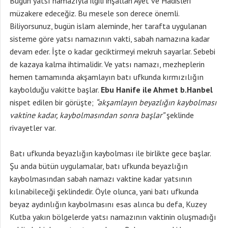
Bugün yatsı namazıyla ilgili inşallah Ayet ve Hadisleri
müzakere edeceğiz. Bu mesele son derece önemli.
Biliyorsunuz, bugün islam aleminde, her tarafta uygulanan
sisteme göre yatsı namazının vakti, sabah namazına kadar
devam eder. İşte o kadar geciktirmeyi mekruh sayarlar. Sebebi
de kazaya kalma ihtimalidir. Ve yatsı namazı, mezheplerin
hemen tamamında akşamlayın batı ufkunda kırmızılığın
kaybolduğu vakitte başlar.
Ebu Hanife ile Ahmet b.Hanbel
nispet edilen bir görüşte;
“akşamlayın beyazlığın kaybolması
vaktine kadar, kaybolmasından sonra başlar”
şeklinde
rivayetler var.
Batı ufkunda beyazlığın kaybolması ile birlikte gece başlar.
Şu anda bütün uygulamalar, batı ufkunda beyazlığın
kaybolmasından sabah namazı vaktine kadar yatsının
kılınabileceği şeklindedir. Öyle olunca, yani batı ufkunda
beyaz aydınlığın kaybolmasını esas alınca bu defa, Kuzey
Kutba yakın bölgelerde yatsı namazının vaktinin oluşmadığı