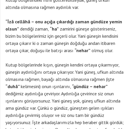
Kutup bölgesindeki filmi gösterebilseydik, güneş ufkun
altında olmasına rağmen aydınlık var.
“İzâ cellâhâ – onu açığa çıkardığı zaman gündüze yemin
olsun”
dendiği zaman,
“ha”
zamirini güneşe gösterirseniz,
bizim bu bölgelerimiz için geçerli olur. Yani güneşin kendisini
ortaya çıkarır ki o zaman güneşin doğduğu andan itibaren
ortaya çıkar, doğuşu ile batışı arası
“nehar”
olmuş olur.
Kutup bölgelerinde kışın, güneşin kendini ortaya çıkarmıyor,
güneşin aydınlığını ortaya çıkarıyor. Yani güneş, ufkun altında
olmasına rağmen, bayağı altında olmasına rağmen (işte
“duhâ”
kelimesini) onun ışınlarını,
“gündüz – nehar”
dediğimiz aydınlığa çeviriyor. Aydınlığa çevirince siz onun
ışınlarını görüyorsunuz. Yani güneş yok, güneş ufkun altında
ama gündüz var. Çünkü o gündüz, güneşten gelen ışıkları
aydınlığa çevirmiş oluyor ve siz onu tam bir gündüz
yaşıyorsunuz. İşte arkadaşlarımızla hep beraber gittik gördük;