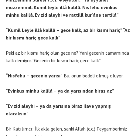
muzzemmil. Kumil leyle illâ kalilâ. Nısfehu evinkus
minhu kalilâ. Ev zid aleyhi ve rattilil kur’âne tertilâ”
“Kumil Leyle illâ kalilâ – gece kalk, az bir kısmı hariç” “Az
bir kısmı hariç gece kalk”
Peki az bir kısmı hariç olan gece ne? Yani gecenin tamamında
kalk demiyor. “Gecenin bir kısmı hariç gece kalk”
“Nısfehu – gecenin yarısı”
Bu, onun bedeli olmuş oluyor.
“Evinkus minhu kalilâ – ya da yarısından biraz az”
“Ev zid aleyhi – ya da yarısına biraz ilave yapmış
olacaksın”
Bir Katılımcı: İlk akla gelen, sanki Allah (c.c.) Peygamberimiz