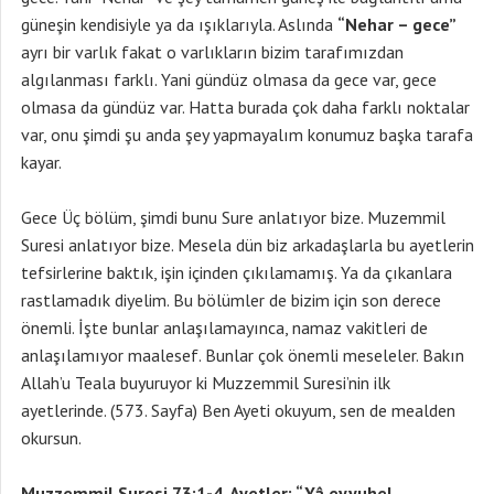
güneşin kendisiyle ya da ışıklarıyla. Aslında
“Nehar – gece”
ayrı bir varlık fakat o varlıkların bizim tarafımızdan
algılanması farklı. Yani gündüz olmasa da gece var, gece
olmasa da gündüz var. Hatta burada çok daha farklı noktalar
var, onu şimdi şu anda şey yapmayalım konumuz başka tarafa
kayar.
Gece Üç bölüm, şimdi bunu Sure anlatıyor bize. Muzemmil
Suresi anlatıyor bize. Mesela dün biz arkadaşlarla bu ayetlerin
tefsirlerine baktık, işin içinden çıkılamamış. Ya da çıkanlara
rastlamadık diyelim. Bu bölümler de bizim için son derece
önemli. İşte bunlar anlaşılamayınca, namaz vakitleri de
anlaşılamıyor maalesef. Bunlar çok önemli meseleler. Bakın
Allah’u Teala buyuruyor ki Muzzemmil Suresi’nin ilk
ayetlerinde. (573. Sayfa) Ben Ayeti okuyum, sen de mealden
okursun.
Muzzemmil Suresi 73:1-4. Ayetler; “Yâ eyyuhel