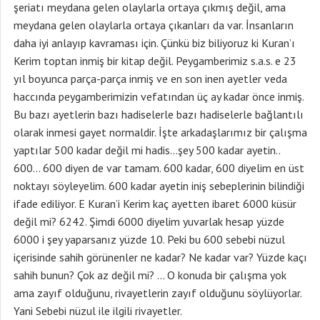
şeriatı meydana gelen olaylarla ortaya çıkmış değil, ama
meydana gelen olaylarla ortaya çıkanları da var. İnsanların
daha iyi anlayıp kavraması için. Çünkü biz biliyoruz ki Kuran’ı
Kerim toptan inmiş bir kitap değil. Peygamberimiz s.a.s. e 23
yıl boyunca parça-parça inmiş ve en son inen ayetler veda
haccında peygamberimizin vefatından üç ay kadar önce inmiş.
Bu bazı ayetlerin bazı hadiselerle bazı hadiselerle bağlantılı
olarak inmesi gayet normaldir. İşte arkadaşlarımız bir çalışma
yaptılar 500 kadar değil mi hadis…şey 500 kadar ayetin..
600… 600 diyen de var tamam. 600 kadar, 600 diyelim en üst
noktayı söyleyelim. 600 kadar ayetin iniş sebeplerinin bilindiği
ifade ediliyor. E Kuran’i Kerim kaç ayetten ibaret 6000 küsür
değil mi? 6242. Şimdi 6000 diyelim yuvarlak hesap yüzde
6000 i şey yaparsanız yüzde 10. Peki bu 600 sebebi nüzul
içerisinde sahih görünenler ne kadar? Ne kadar var? Yüzde kaçı
sahih bunun? Çok az değil mi? … O konuda bir çalışma yok
ama zayıf olduğunu, rivayetlerin zayıf olduğunu söylüyorlar.
Yani Sebebi nüzul ile ilgili rivayetler.