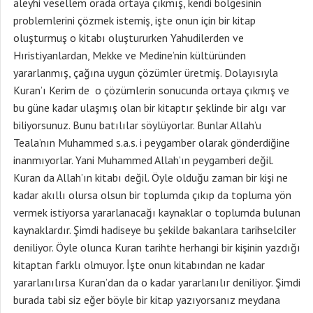
aleyhi vesellem orada ortaya çıkmış, kendi bölgesinin
problemlerini çözmek istemiş, işte onun için bir kitap
oluşturmuş o kitabı oluştururken Yahudilerden ve
Hıristiyanlardan, Mekke ve Medine’nin kültüründen
yararlanmış, çağına uygun çözümler üretmiş. Dolayısıyla
Kuran’ı Kerim de o çözümlerin sonucunda ortaya çıkmış ve
bu güne kadar ulaşmış olan bir kitaptır şeklinde bir algı var
biliyorsunuz. Bunu batılılar söylüyorlar. Bunlar Allah’u
Teala’nın Muhammed s.a.s. i peygamber olarak gönderdiğine
inanmıyorlar. Yani Muhammed Allah’ın peygamberi değil.
Kuran da Allah’ın kitabı değil. Öyle olduğu zaman bir kişi ne
kadar akıllı olursa olsun bir toplumda çıkıp da topluma yön
vermek istiyorsa yararlanacağı kaynaklar o toplumda bulunan
kaynaklardır. Şimdi hadiseye bu şekilde bakanlara tarihselciler
deniliyor. Öyle olunca Kuran tarihte herhangi bir kişinin yazdığı
kitaptan farklı olmuyor. İşte onun kitabından ne kadar
yararlanılırsa Kuran’dan da o kadar yararlanılır deniliyor. Şimdi
burada tabi siz eğer böyle bir kitap yazıyorsanız meydana