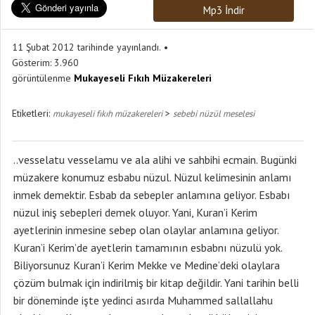
Mp3 İndir
11 Şubat 2012 tarihinde yayınlandı.
Gösterim:
3.960
görüntülenme
Mukayeseli Fıkıh Müzakereleri
Etiketleri:
>
mukayeseli fıkıh müzakereleri
sebebi nüzül meselesi
..vesselatu vesselamu ve ala alihi ve sahbihi ecmain. Bugünki
müzakere konumuz esbabu nüzul. Nüzul kelimesinin anlamı
inmek demektir. Esbab da sebepler anlamına geliyor. Esbabı
nüzul iniş sebepleri demek oluyor. Yani, Kuran’i Kerim
ayetlerinin inmesine sebep olan olaylar anlamına geliyor.
Kuran’i Kerim’de ayetlerin tamamının esbabnı nüzulü yok.
Biliyorsunuz Kuran’i Kerim Mekke ve Medine’deki olaylara
çözüm bulmak için indirilmiş bir kitap değildir. Yani tarihin belli
bir döneminde işte yedinci asırda Muhammed sallallahu