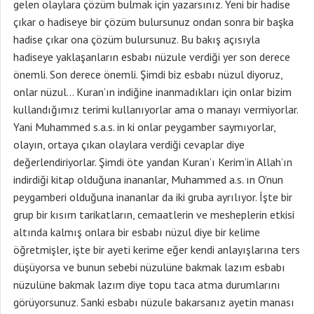
gelen olaylara çözüm bulmak için yazarsınız. Yeni bir hadise
çıkar o hadiseye bir çözüm bulursunuz ondan sonra bir başka
hadise çıkar ona çözüm bulursunuz. Bu bakış açısıyla
hadiseye yaklaşanların esbabı nüzule verdiği yer son derece
önemli. Son derece önemli. Şimdi biz esbabı nüzul diyoruz,
onlar nüzul… Kuran’ın indiğine inanmadıkları için onlar bizim
kullandığımız terimi kullanıyorlar ama o manayı vermiyorlar.
Yani Muhammed s.a.s. in ki onlar peygamber saymıyorlar,
olayın, ortaya çıkan olaylara verdiği cevaplar diye
değerlendiriyorlar. Şimdi öte yandan Kuran’ı Kerim’in Allah’ın
indirdiği kitap olduğuna inananlar, Muhammed a.s. ın O’nun
peygamberi olduğuna inananlar da iki gruba ayrılıyor. İşte bir
grup bir kısım tarikatların, cemaatlerin ve mesheplerin etkisi
altında kalmış onlara bir esbabı nüzul diye bir kelime
öğretmişler, işte bir ayeti kerime eğer kendi anlayışlarına ters
düşüyorsa ve bunun sebebi nüzulüne bakmak lazım esbabı
nüzulüne bakmak lazım diye topu taca atma durumlarını
görüyorsunuz. Sanki esbabı nüzule bakarsanız ayetin manası