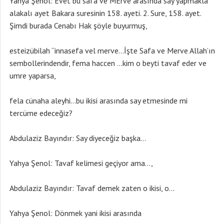
Yahya Şenol: Evet bu safa ve MErve arasında say yapmakla
alakalı ayet Bakara suresinin 158. ayeti. 2. Sure, 158. ayet.
Şimdi burada Cenabı Hak şöyle buyurmuş,
esteizübilah “innasefa vel merve…İşte Safa ve Merve Allah’ın
sembollerindendir, fema haccen …kim o beyti tavaf eder ve
umre yaparsa,
fela cünaha aleyhi…bu ikisi arasında say etmesinde mi
tercüme edeceğiz?
Abdulaziz Bayındır: Say diyeceğiz başka…
Yahya Şenol: Tavaf kelimesi geçiyor ama…,
Abdulaziz Bayındır: Tavaf demek zaten o ikisi, o…
Yahya Şenol: Dönmek yani ikisi arasında