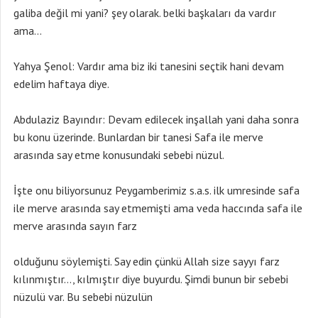
galiba değil mi yani? şey olarak. belki başkaları da vardır
ama…
Yahya Şenol: Vardır ama biz iki tanesini seçtik hani devam
edelim haftaya diye.
Abdulaziz Bayındır: Devam edilecek inşallah yani daha sonra
bu konu üzerinde. Bunlardan bir tanesi Safa ile merve
arasında say etme konusundaki sebebi nüzul.
İşte onu biliyorsunuz Peygamberimiz s.a.s. ilk umresinde safa
ile merve arasında say etmemişti ama veda haccında safa ile
merve arasında sayın farz
olduğunu söylemişti. Say edin çünkü Allah size sayyı farz
kılınmıştır…, kılmıştır diye buyurdu. Şimdi bunun bir sebebi
nüzulü var. Bu sebebi nüzulün