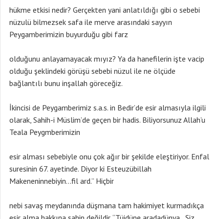
hükme etkisi nedir? Gerçekten yani anlatıldığı gibi o sebebi
nüzulü bilmezsek safa ile merve arasındaki sayyın
Peygamberimizin buyurduğu gibi farz
olduğunu anlayamayacak mıyız? Ya da hanefilerin işte vacip
olduğu şeklindeki görüşü sebebi nüzul ile ne ölçüde
bağlantılı bunu inşallah göreceğiz.
İkincisi de Peygamberimiz s.a.s. in Bedir’de esir almasıyla ilgili
olarak, Sahih-i Müslim’de geçen bir hadis. Biliyorsunuz Allah’u
Teala Peygmberimizin
esir alması sebebiyle onu çok ağır bir şekilde eleştiriyor. Enfal
suresinin 67. ayetinde. Diyor ki Esteuzübillah
Makeneninnebiyin…fil ard.” Hiçbir
nebi savaş meydanında düşmana tam hakimiyet kurmadıkça
esir alma hakkına sahip değildir. “Tüidüne aradadünya…Siz