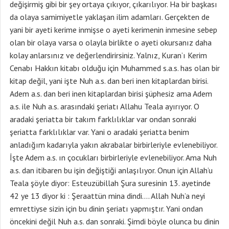
değişirmiş gibi bir şey ortaya çıkıyor, çıkarılıyor. Ha bir başkası
da olaya samimiyetle yaklaşan ilim adamları. Gerçekten de
yani bir ayeti kerime inmişse o ayeti kerimenin inmesine sebep
olan bir olaya varsa o olayla birlikte o ayeti okursanız daha
kolay anlarsınız ve değerlendirirsiniz. Yalnız, Kuran’ı Kerim
Cenabı Hakkın kitabı olduğu için Muhammed s.a.s. has olan bir
kitap değil, yani işte Nuh a.s. dan beri inen kitaplardan birisi.
Adem a.s. dan beri inen kitaplardan birisi şüphesiz ama Adem
a.s. ile Nuh a.s. arasındaki şeriatı Allahu Teala ayırıyor. O
aradaki şeriatta bir takım farklılıklar var ondan sonraki
şeriatta farklılıklar var. Yani o aradaki şeriatta benim
anladığım kadarıyla yakın akrabalar birbirleriyle evlenebiliyor.
İşte Adem a.s. ın çocukları birbirleriyle evlenebiliyor. Ama Nuh
a.s. dan itibaren bu işin değiştiği anlaşılıyor. Onun için Allah’u
Teala şöyle diyor: Esteuzübillah Şura suresinin 13. ayetinde
42 ye 13 diyor ki : Şeraattün mina dindi…. Allah Nuh’a neyi
emrettiyse sizin için bu dinin şeriatı yapmıştır. Yani ondan
öncekini değil Nuh a.s. dan sonraki. Şimdi böyle olunca bu dinin