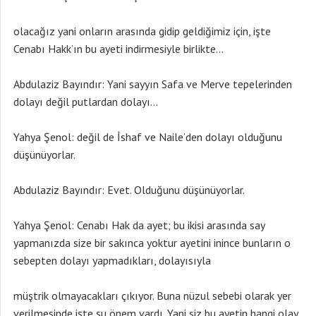
olacağız yani onların arasında gidip geldiğimiz için, işte
Cenabı Hakk’ın bu ayeti indirmesiyle birlikte…
Abdulaziz Bayındır: Yani sayyın Safa ve Merve tepelerinden
dolayı değil putlardan dolayı…
Yahya Şenol: değil de İshaf ve Naile’den dolayı olduğunu
düşünüyorlar.
Abdulaziz Bayındır: Evet. Olduğunu düşünüyorlar.
Yahya Şenol: Cenabı Hak da ayet; bu ikisi arasında say
yapmanızda size bir sakınca yoktur ayetini inince bunların o
sebepten dolayı yapmadıkları, dolayısıyla
müştrik olmayacakları çıkıyor. Buna nüzul sebebi olarak yer
verilmesinde işte şu önem vardı. Yani siz bu ayetin hangi olay