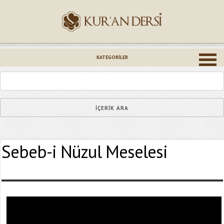
İsminiz (*)
KATEGORILER
Epostanız (*)
Sebeb-i Nüzul Meselesi
Yaşadığınız Hatanın Ayrıntıları
Bağlantıyı Gönderin