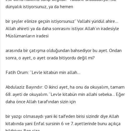
dünyalık istiyorsunuz, ya da hemen
bir şeyler elinize geçsin istiyorsunuz” Vallahi yüridül ahire…
Allah ahireti ya da daha sonrasını istiyor. Allah’ın iradesiyle
Müslümanların iradesi
arasında bir çatışma olduğundan bahsediyor bu ayet. Ondan
sonra, o ayet, o ayet orada bitiyordu değil mi?
Fatih Orum: “Levle kitabün min allah…
Abdulaziz Bayındır: O ikinci ayet, ha onu da okuyalım, tamam
68. ayeti de okuyalım. “Levle kitabün min allahi sebeka… Eğer
daha önce Allah tarafından sizin için
bir yazgı olmasaydı yani iki taifeden birisi sizindir diye Allah
kitabında yani Enfal sursinin 6 ve 7. ayetlerinde bunu açıkça
bildiriyor. Ben size