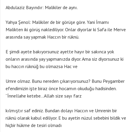
Abdulaziz Bayındır: Malikiler de aynı.
Yahya Şenol: Malikiler de bir görüşe göre. Yani İmamı
Malikten iki görüş naklediliyor. Onlar diyorlar ki Safa ile Merve
arasında say yapmak Haccın bir rüknü.
E şimdi ayete bakıyorsunuz ayette hayır bir sakınca yok
onların arasında yay yapmanızda diyor. Ama siz diyorsunuz ki
bu haccın rüknüğ bu olmazsa Hac ve
Umre olmaz. Bunu nereden çıkarıyorsunuz? Bunu Peygamber
efendimizin işte biraz önce hocamın okuduğu hadisinden.
“İnnellahe ketebe…Allah size sayı farz
kılmıştır saf ediniz. Bundan dolayı Haccın ve Umrenin bir
rüknü olarak kabul ediliyor. E bu ayetin nüzul sebebini bildik ve
hiçbir hükme de tesiri olmadı