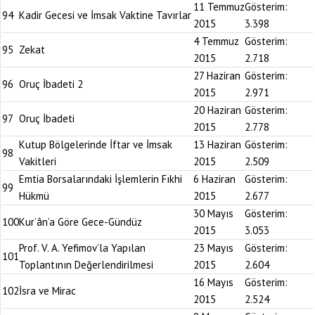
11 Temmuz
Gösterim:
94
Kadir Gecesi ve İmsak Vaktine Tavırlar
2015
3.398
4 Temmuz
Gösterim:
95
Zekat
2015
2.718
27 Haziran
Gösterim:
96
Oruç İbadeti 2
2015
2.971
20 Haziran
Gösterim:
97
Oruç İbadeti
2015
2.778
Kutup Bölgelerinde İftar ve İmsak
13 Haziran
Gösterim:
98
Vakitleri
2015
2.509
Emtia Borsalarındaki İşlemlerin Fıkhi
6 Haziran
Gösterim:
99
Hükmü
2015
2.677
30 Mayıs
Gösterim:
100
Kur’ân’a Göre Gece-Gündüz
2015
3.053
Prof. V. A. Yefimov’la Yapılan
23 Mayıs
Gösterim:
101
Toplantının Değerlendirilmesi
2015
2.604
16 Mayıs
Gösterim:
102
İsra ve Mirac
2015
2.524