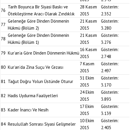
Tarih Boyunca Bir Siyasi Baskı ve
28 Kasım
Gösterim:
76
Ötekileştirme Aracı Olarak Zındıklık
2015
2.352
Geleneğe Göre Dinden Dönmenin
21 Kasım
Gösterim:
77
Hükmü (Bölüm 2)
2015
3.280
Geleneğe Göre Dinden Dönmenin
21 Kasım
Gösterim:
78
Hükmü (Bölüm 1)
2015
3.276
16 Kasım
Gösterim:
79
Kur’an’a Göre Dinden Dönmenin Hükmü
2015
2.748
7 Kasım
Gösterim:
80
Kur’an’da Zina Suçu Ve Cezası
2015
2.497
31 Ekim
Gösterim:
81
Tağut Doğru Yolun Üstünde Oturur
2015
3.170
24 Ekim
Gösterim:
82
Hadis Uydurma Faaliyetleri
2015
3.893
17 Ekim
Gösterim:
83
Kader İnancı Ve Nesih
2015
3.139
10 Ekim
Gösterim:
84
Resulullah Sonrası Siyasi Gelişmeler
2015
2.405