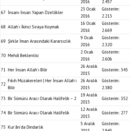
2016
2.457
23 Ocak
Gösterim:
67
İnsanı İnsan Yapan Özellikler
2016
2.213
16 Ocak
Gösterim:
68
Allah’ı İkinci Sıraya Koymak
2016
2.669
9 Ocak
Gösterim:
69
Şirkle İman Arasındaki Kararsızlık
2016
2.320
2 Ocak
Gösterim:
70
Mehdi Beklentisi
2016
2.606
26 Aralık
71
Her İnsan Allah’ı Bilir
Gösterim:
343
2015
Fıkıh Müzakereleri | Her İnsan Allah’ı
26 Aralık
Gösterim:
72
Bilir
2015
2.380
19 Aralık
73
Bir Sömürü Aracı Olarak Halifelik – 2
Gösterim:
352
2015
12 Aralık
74
Bir Sömürü Aracı Olarak Halifelik
Gösterim:
277
2015
5 Aralık
Gösterim:
75
Kur’ân’da Dindarlık
2015
2.943