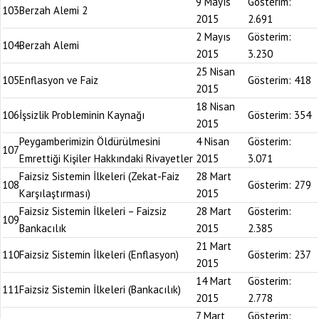
9 Mayıs
Gösterim:
103
Berzah Alemi 2
2015
2.691
2 Mayıs
Gösterim:
104
Berzah Alemi
2015
3.230
25 Nisan
105
Enflasyon ve Faiz
Gösterim:
418
2015
18 Nisan
106
İşsizlik Probleminin Kaynağı
Gösterim:
354
2015
Peygamberimizin Öldürülmesini
4 Nisan
Gösterim:
107
Emrettiği Kişiler Hakkındaki Rivayetler
2015
3.071
Faizsiz Sistemin İlkeleri (Zekat-Faiz
28 Mart
108
Gösterim:
279
Karşılaştırması)
2015
Faizsiz Sistemin İlkeleri – Faizsiz
28 Mart
Gösterim:
109
Bankacılık
2015
2.385
21 Mart
110
Faizsiz Sistemin İlkeleri (Enflasyon)
Gösterim:
237
2015
14 Mart
Gösterim:
111
Faizsiz Sistemin İlkeleri (Bankacılık)
2015
2.778
7 Mart
Gösterim: