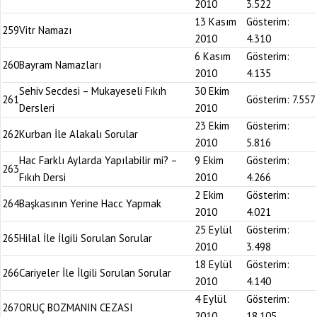
2010
3.522
13 Kasım
Gösterim:
259
Vitr Namazı
2010
4.310
6 Kasım
Gösterim:
260
Bayram Namazları
2010
4.135
Sehiv Secdesi – Mukayeseli Fıkıh
30 Ekim
261
Gösterim:
7.557
Dersleri
2010
23 Ekim
Gösterim:
262
Kurban İle Alakalı Sorular
2010
5.816
Hac Farklı Aylarda Yapılabilir mi? –
9 Ekim
Gösterim:
263
Fıkıh Dersi
2010
4.266
2 Ekim
Gösterim:
264
Başkasının Yerine Hacc Yapmak
2010
4.021
25 Eylül
Gösterim:
265
Hilal İle İlgili Sorulan Sorular
2010
3.498
18 Eylül
Gösterim:
266
Cariyeler İle İlgili Sorulan Sorular
2010
4.140
4 Eylül
Gösterim:
267
ORUÇ BOZMANIN CEZASI
2010
18.105