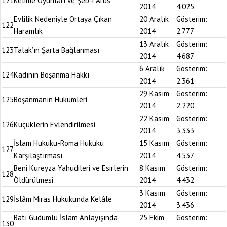
121
Kelime Oyunları ve Şeb-i Arus
2014
4.025
Evlilik Nedeniyle Ortaya Çıkan
20 Aralık
Gösterim:
122
Haramlık
2014
2.777
13 Aralık
Gösterim:
123
Talak’ın Şarta Bağlanması
2014
4.687
6 Aralık
Gösterim:
124
Kadının Boşanma Hakkı
2014
2.361
29 Kasım
Gösterim:
125
Boşanmanın Hükümleri
2014
2.220
22 Kasım
Gösterim:
126
Küçüklerin Evlendirilmesi
2014
3.333
İslam Hukuku-Roma Hukuku
15 Kasım
Gösterim:
127
Karşılaştırması
2014
4.537
Beni Kureyza Yahudileri ve Esirlerin
8 Kasım
Gösterim:
128
Öldürülmesi
2014
4.432
3 Kasım
Gösterim:
129
İslâm Miras Hukukunda Kelâle
2014
3.436
Batı Güdümlü İslam Anlayışında
25 Ekim
Gösterim:
130