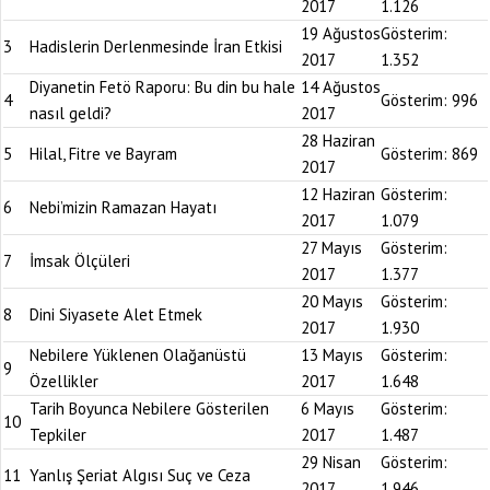
2017
1.126
19 Ağustos
Gösterim:
3
Hadislerin Derlenmesinde İran Etkisi
2017
1.352
Diyanetin Fetö Raporu: Bu din bu hale
14 Ağustos
4
Gösterim:
996
nasıl geldi?
2017
28 Haziran
5
Hilal, Fitre ve Bayram
Gösterim:
869
2017
12 Haziran
Gösterim:
6
Nebi’mizin Ramazan Hayatı
2017
1.079
27 Mayıs
Gösterim:
7
İmsak Ölçüleri
2017
1.377
20 Mayıs
Gösterim:
8
Dini Siyasete Alet Etmek
2017
1.930
Nebilere Yüklenen Olağanüstü
13 Mayıs
Gösterim:
9
Özellikler
2017
1.648
Tarih Boyunca Nebilere Gösterilen
6 Mayıs
Gösterim:
10
Tepkiler
2017
1.487
29 Nisan
Gösterim:
11
Yanlış Şeriat Algısı Suç ve Ceza
2017
1.946