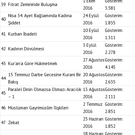
1 Ekim
Gösterim:
39
Fıtrat Zemininde Buluşma
2016
3.581
Nisa 34. Ayet Bağlamında Kadına
24 Eylül
Gösterim:
40
Şiddet
2016
1.835
10 Eylül
Gösterim:
41
Kurban İbadeti
2016
1.311
3 Eylül
Gösterim:
42
Kadının Dövülmesi
2016
2.278
27 Ağustos
Gösterim:
43
Kur’an’a Göre Hükmetmek
2016
4.145
15 Temmuz Darbe Gecesine Kurani Bir
20 Ağustos
Gösterim:
44
Bakış
2016
2.635
Paralel Dinin Olmazsa Olmazı Aracılık
13 Ağustos
Gösterim:
45
– 1
2016
2.111
2 Temmuz
Gösterim:
46
Müslüman Gayrimüslim İlişkileri
2016
2.851
25 Haziran
Gösterim:
47
Zekat
2016
1.852
18 Haziran
Gösterim: