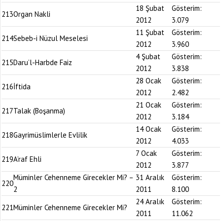
18 Şubat
Gösterim:
213
Organ Nakli
2012
3.079
11 Şubat
Gösterim:
214
Sebeb-i Nüzul Meselesi
2012
3.960
4 Şubat
Gösterim:
215
Daru’l-Harbde Faiz
2012
3.838
28 Ocak
Gösterim:
216
İftida
2012
2.482
21 Ocak
Gösterim:
217
Talak (Boşanma)
2012
3.184
14 Ocak
Gösterim:
218
Gayrimüslimlerle Evlilik
2012
4.033
7 Ocak
Gösterim:
219
A’raf Ehli
2012
3.877
Müminler Cehenneme Girecekler Mi? –
31 Aralık
Gösterim:
220
2
2011
8.100
24 Aralık
Gösterim:
221
Müminler Cehenneme Girecekler Mi?
2011
11.062