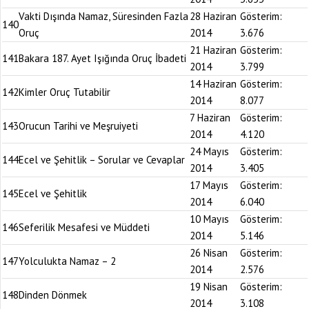
Vakti Dışında Namaz, Süresinden Fazla
28 Haziran
Gösterim:
140
Oruç
2014
3.676
21 Haziran
Gösterim:
141
Bakara 187. Ayet Işığında Oruç İbadeti
2014
3.799
14 Haziran
Gösterim:
142
Kimler Oruç Tutabilir
2014
8.077
7 Haziran
Gösterim:
143
Orucun Tarihi ve Meşruiyeti
2014
4.120
24 Mayıs
Gösterim:
144
Ecel ve Şehitlik – Sorular ve Cevaplar
2014
3.405
17 Mayıs
Gösterim:
145
Ecel ve Şehitlik
2014
6.040
10 Mayıs
Gösterim:
146
Seferilik Mesafesi ve Müddeti
2014
5.146
26 Nisan
Gösterim:
147
Yolculukta Namaz – 2
2014
2.576
19 Nisan
Gösterim:
148
Dinden Dönmek
2014
3.108