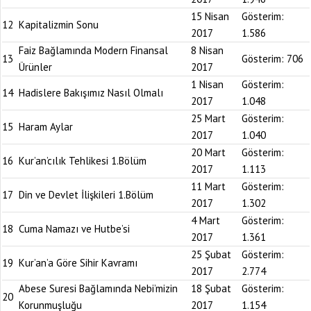
15 Nisan
Gösterim:
12
Kapitalizmin Sonu
2017
1.586
Faiz Bağlamında Modern Finansal
8 Nisan
13
Gösterim:
706
Ürünler
2017
1 Nisan
Gösterim:
14
Hadislere Bakışımız Nasıl Olmalı
2017
1.048
25 Mart
Gösterim:
15
Haram Aylar
2017
1.040
20 Mart
Gösterim:
16
Kur’an’cılık Tehlikesi 1.Bölüm
2017
1.113
11 Mart
Gösterim:
17
Din ve Devlet İlişkileri 1.Bölüm
2017
1.302
4 Mart
Gösterim:
18
Cuma Namazı ve Hutbe’si
2017
1.361
25 Şubat
Gösterim:
19
Kur’an’a Göre Sihir Kavramı
2017
2.774
Abese Suresi Bağlamında Nebi’mizin
18 Şubat
Gösterim:
20
Korunmuşluğu
2017
1.154