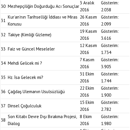
3 Aralık
Gösterim:
30
Mezhepçiliğin Doğurduğu Acı Sonuçlar
2016
2.038
Kur’an’nın Tarihselliği İddiası ve Miras
26 Kasım
Gösterim:
31
Konusu
2016
2.099
19 Kasım
Gösterim:
32
Takiye (Kimliği Gizleme)
2016
3.616
12 Kasım
Gösterim:
33
Faiz ve Güncel Meseleler
2016
1.734
7 Kasım
Gösterim:
34
Mehdi Gelicek mi ?
2016
3.905
31 Ekim
Gösterim:
35
Hz. İsa Gelecek mi?
2016
1.744
22 Ekim
Gösterim:
36
Çağdaş Ulemanın Usulsüzlüğü
2016
1.900
15 Ekim
Gösterim:
37
Dinsel Çoğulculuk
2016
2.782
Son Kitabı Devre Dışı Bırakma Projesi,
8 Ekim
Gösterim:
38
Dialog
2016
1.980