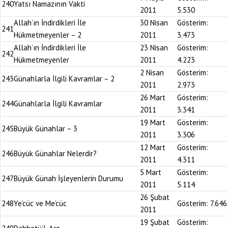
240
Yatsı Namazının Vakti
2011
5.530
Allah’ın İndirdikleri İle
30 Nisan
Gösterim:
241
Hükmetmeyenler – 2
2011
3.473
Allah’ın İndirdikleri İle
23 Nisan
Gösterim:
242
Hükmetmeyenler
2011
4.223
2 Nisan
Gösterim:
243
Günahlarla İlgili Kavramlar – 2
2011
2.973
26 Mart
Gösterim:
244
Günahlarla İlgili Kavramlar
2011
3.341
19 Mart
Gösterim:
245
Büyük Günahlar – 3
2011
3.306
12 Mart
Gösterim:
246
Büyük Günahlar Nelerdir?
2011
4.311
5 Mart
Gösterim:
247
Büyük Günah İşleyenlerin Durumu
2011
5.114
26 Şubat
248
Ye’cüc ve Me’cüc
Gösterim:
7.646
2011
19 Şubat
Gösterim: