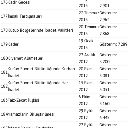
176
Kadir Gecesi
2013
2.901
27 Temmuz
Gösterim:
177
İmsak Tartışmaları
2013
2.964
20 Temmuz
Gösterim:
178
Kutup Bölgelerinde İbadet Vakitleri
2013
2.868
19 Ocak
179
Kader
Gösterim:
7.289
2013
22 Aralık
Gösterim:
180
Kıyamet Alametleri
2012
5.200
Kur’an Sünnet Bütünlüğünde Kurban
20 Ekim
Gösterim:
181
İbadeti
2012
3.081
Kur’an Sünnet Bütünlüğünde Hac
13 Ekim
Gösterim:
182
İbadeti
2012
3.031
6 Ekim
Gösterim:
183
Faiz-Zekat İlişkisi
2012
3.160
29 Eylül
Gösterim:
184
Namazların Birleştirilmesi
2012
6.445
22 Eylül
Gösterim: