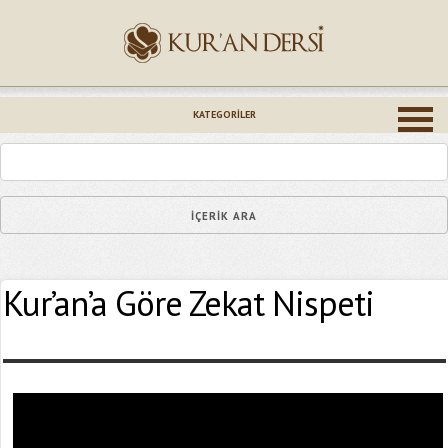
İsminiz (*)
KATEGORILER
Epostanız (*)
Kur’an’a Göre Zekat Nispeti
Yaşadığınız Hatanın Ayrıntıları
Bağlantıyı Gönderin