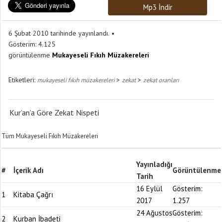
Mp3 İndir
6 Şubat 2010 tarihinde yayınlandı.
Gösterim:
4.125
görüntülenme
Mukayeseli Fıkıh Müzakereleri
Etiketleri:
>
>
mukayeseli fıkıh müzakereleri
zekat
zekat oranları
Kur’an’a Göre Zekat Nispeti
Tüm Mukayeseli Fıkıh Müzakereleri
Yayınladığı
#
İçerik Adı
Görüntülenme
Tarih
16 Eylül
Gösterim:
1
Kitaba Çağrı
2017
1.257
24 Ağustos
Gösterim:
2
Kurban İbadeti