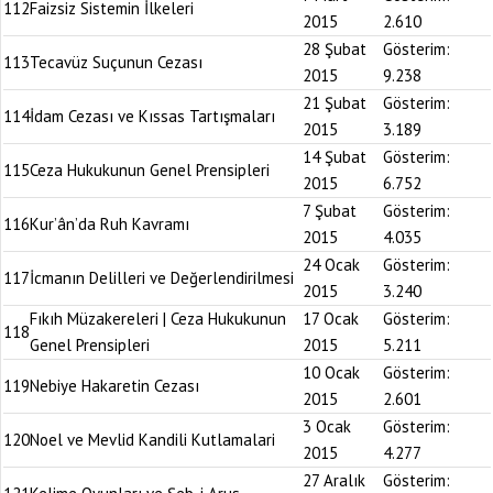
112
Faizsiz Sistemin İlkeleri
2015
2.610
28 Şubat
Gösterim:
113
Tecavüz Suçunun Cezası
2015
9.238
21 Şubat
Gösterim:
114
İdam Cezası ve Kıssas Tartışmaları
2015
3.189
14 Şubat
Gösterim:
115
Ceza Hukukunun Genel Prensipleri
2015
6.752
7 Şubat
Gösterim:
116
Kur’ân’da Ruh Kavramı
2015
4.035
24 Ocak
Gösterim:
117
İcmanın Delilleri ve Değerlendirilmesi
2015
3.240
Fıkıh Müzakereleri | Ceza Hukukunun
17 Ocak
Gösterim:
118
Genel Prensipleri
2015
5.211
10 Ocak
Gösterim:
119
Nebiye Hakaretin Cezası
2015
2.601
3 Ocak
Gösterim:
120
Noel ve Mevlid Kandili Kutlamalari
2015
4.277
27 Aralık
Gösterim: