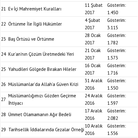
11 Şubat
Gösterim:
21
Ev İçi Mahremiyet Kuralları
2017
1.450
4 Şubat
Gösterim:
22
Örtünme İle İlgili Hükümler
2017
3.115
28 Ocak
Gösterim:
23
Baş Örtüsü ve Örtünme
2017
1.782
21 Ocak
Gösterim:
24
Kur’an’nın Çözüm Üretmedeki Yeri
2017
1.573
16 Ocak
Gösterim:
25
Yahudileri Gölgede Bırakan Hileler
2017
1.716
31 Aralık
Gösterim:
26
Müslümanlar’da Allah’a Güven Krizi
2016
1.550
Müslümanlığımızı Gözden Geçirme
24 Aralık
Gösterim:
27
İhtiyacı
2016
1.597
17 Aralık
Gösterim:
28
Ümmet Olamamanın Ağır Bedeli
2016
2.082
10 Aralık
Gösterim:
29
Tarihsellik İddialarında Cezalar Örneği
2016
1.556