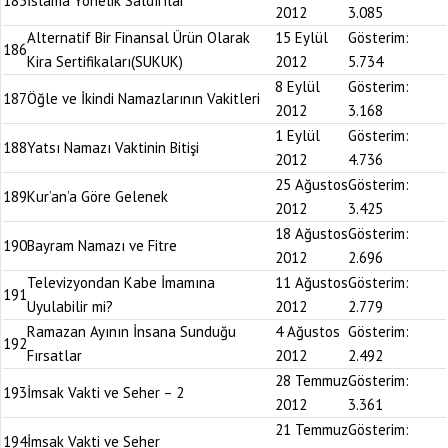
185
İslama Yönelik Saldırılar
2012
3.085
Alternatif Bir Finansal Ürün Olarak
15 Eylül
Gösterim:
186
Kira Sertifikaları(SUKUK)
2012
5.734
8 Eylül
Gösterim:
187
Öğle ve İkindi Namazlarının Vakitleri
2012
3.168
1 Eylül
Gösterim:
188
Yatsı Namazı Vaktinin Bitişi
2012
4.736
25 Ağustos
Gösterim:
189
Kur’an’a Göre Gelenek
2012
3.425
18 Ağustos
Gösterim:
190
Bayram Namazı ve Fitre
2012
2.696
Televizyondan Kabe İmamına
11 Ağustos
Gösterim:
191
Uyulabilir mi?
2012
2.779
Ramazan Ayının İnsana Sunduğu
4 Ağustos
Gösterim:
192
Fırsatlar
2012
2.492
28 Temmuz
Gösterim:
193
İmsak Vakti ve Seher – 2
2012
3.361
21 Temmuz
Gösterim:
194
İmsak Vakti ve Seher