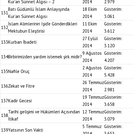
Kur’an Sünnet Algısı – 2
2014
2.979
Batı Güdümlü İslam Anlayışında
18 Ekim
Gösterim:
131
Kur’an Sünnet Algısı
2014
3.061
İslam Alimlerinin Işid’e Gönderdikleri
11 Ekim
Gösterim:
132
Mektubun Eleştirisi
2014
3.612
27 Eylül
Gösterim:
133
Kurban İbadeti
2014
3.120
9 Ağustos
Gösterim:
134
Birbirimizden yardım istemek şirk midir?
2014
4.207
2 Ağustos
Gösterim:
135
Nafile Oruç
2014
5.428
26 Temmuz
Gösterim:
136
Zekat ve Fitre
2014
2.981
19 Temmuz
Gösterim:
137
Kadir Gecesi
2014
3.658
Tarihi gelişimi ve Hükümleri Açısından
12 Temmuz
Gösterim:
138
İtikaf
2014
3.079
5 Temmuz
Gösterim:
139
Yatsının Son Vakti
2014
3.653