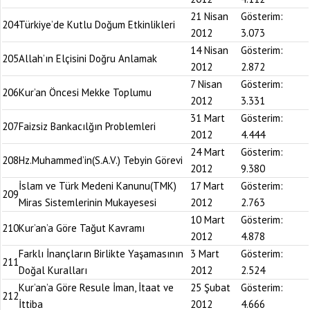
21 Nisan
Gösterim:
204
Türkiye’de Kutlu Doğum Etkinlikleri
2012
3.073
14 Nisan
Gösterim:
205
Allah’ın Elçisini Doğru Anlamak
2012
2.872
7 Nisan
Gösterim:
206
Kur’an Öncesi Mekke Toplumu
2012
3.331
31 Mart
Gösterim:
207
Faizsiz Bankacılğın Problemleri
2012
4.444
24 Mart
Gösterim:
208
Hz.Muhammed’in(S.A.V.) Tebyin Görevi
2012
9.380
İslam ve Türk Medeni Kanunu(TMK)
17 Mart
Gösterim:
209
Miras Sistemlerinin Mukayesesi
2012
2.763
10 Mart
Gösterim:
210
Kur’an’a Göre Tağut Kavramı
2012
4.878
Farklı İnançların Birlikte Yaşamasının
3 Mart
Gösterim:
211
Doğal Kuralları
2012
2.524
Kur’an’a Göre Resule İman, İtaat ve
25 Şubat
Gösterim:
212
İttiba
2012
4.666