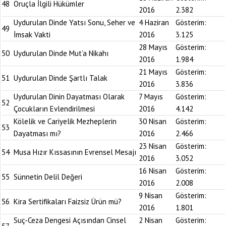
48
Oruçla İlgili Hükümler
2016
2.382
Uydurulan Dinde Yatsı Sonu, Seher ve
4 Haziran
Gösterim:
49
İmsak Vakti
2016
3.125
28 Mayıs
Gösterim:
50
Uydurulan Dinde Mut’a Nikahı
2016
1.984
21 Mayıs
Gösterim:
51
Uydurulan Dinde Şartlı Talak
2016
3.836
Uydurulan Dinin Dayatması Olarak
7 Mayıs
Gösterim:
52
Çocukların Evlendirilmesi
2016
4.142
Kölelik ve Cariyelik Mezheplerin
30 Nisan
Gösterim:
53
Dayatması mı?
2016
2.466
23 Nisan
Gösterim:
54
Musa Hızır Kıssasının Evrensel Mesajı
2016
3.052
16 Nisan
Gösterim:
55
Sünnetin Delil Değeri
2016
2.008
9 Nisan
Gösterim:
56
Kira Sertifikaları Faizsiz Ürün mü?
2016
1.801
Suç-Ceza Dengesi Açısından Cinsel
2 Nisan
Gösterim: