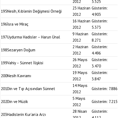
2012
3.525
23 Haziran
Gösterim:
195
Nesih, Kıblenin Değişmesi Örneği
2012
4.903
16 Haziran
Gösterim:
196
İsra ve Miraç
2012
5.373
9 Haziran
Gösterim:
197
Uydurma Hadisler – Harun Ünal
2012
8.271
2 Haziran
Gösterim:
198
Sezaryen Doğum
2012
4.496
26 Mayıs
Gösterim:
199
Vahiy – Sünnet İlişkisi
2012
3.470
19 Mayıs
Gösterim:
200
Nesih Kavramı
2012
3.847
14 Mayıs
201
Din ve Tıp Açısından Sünnet
Gösterim:
7.886
2012
5 Mayıs
202
Din ve Müzik
Gösterim:
7.215
2012
28 Nisan
Gösterim:
203
Hadislerin Kur’an’a Arzı
2012
4.112