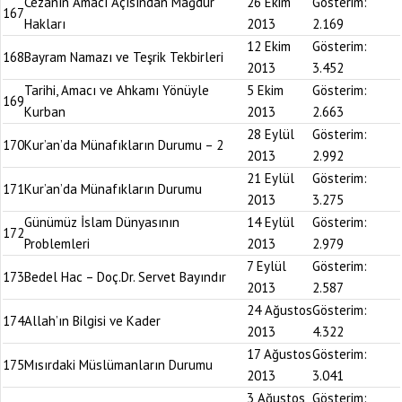
Cezanın Amacı Açısından Mağdur
26 Ekim
Gösterim:
167
Hakları
2013
2.169
12 Ekim
Gösterim:
168
Bayram Namazı ve Teşrik Tekbirleri
2013
3.452
Tarihi, Amacı ve Ahkamı Yönüyle
5 Ekim
Gösterim:
169
Kurban
2013
2.663
28 Eylül
Gösterim:
170
Kur’an’da Münafıkların Durumu – 2
2013
2.992
21 Eylül
Gösterim:
171
Kur’an’da Münafıkların Durumu
2013
3.275
Günümüz İslam Dünyasının
14 Eylül
Gösterim:
172
Problemleri
2013
2.979
7 Eylül
Gösterim:
173
Bedel Hac – Doç.Dr. Servet Bayındır
2013
2.587
24 Ağustos
Gösterim:
174
Allah’ın Bilgisi ve Kader
2013
4.322
17 Ağustos
Gösterim:
175
Mısırdaki Müslümanların Durumu
2013
3.041
3 Ağustos
Gösterim: