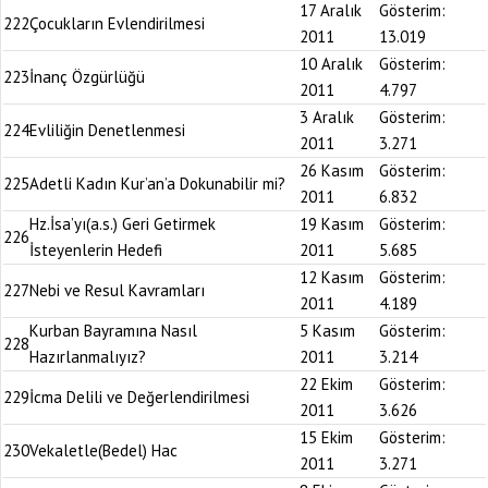
17 Aralık
Gösterim:
222
Çocukların Evlendirilmesi
2011
13.019
10 Aralık
Gösterim:
223
İnanç Özgürlüğü
2011
4.797
3 Aralık
Gösterim:
224
Evliliğin Denetlenmesi
2011
3.271
26 Kasım
Gösterim:
225
Adetli Kadın Kur’an’a Dokunabilir mi?
2011
6.832
Hz.İsa’yı(a.s.) Geri Getirmek
19 Kasım
Gösterim:
226
İsteyenlerin Hedefi
2011
5.685
12 Kasım
Gösterim:
227
Nebi ve Resul Kavramları
2011
4.189
Kurban Bayramına Nasıl
5 Kasım
Gösterim:
228
Hazırlanmalıyız?
2011
3.214
22 Ekim
Gösterim:
229
İcma Delili ve Değerlendirilmesi
2011
3.626
15 Ekim
Gösterim:
230
Vekaletle(Bedel) Hac
2011
3.271