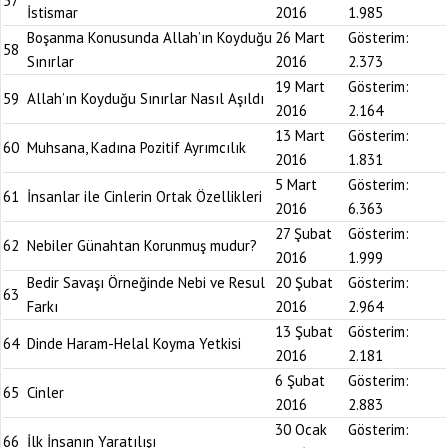
57
İstismar
2016
1.985
Boşanma Konusunda Allah’ın Koyduğu
26 Mart
Gösterim:
58
Sınırlar
2016
2.373
19 Mart
Gösterim:
59
Allah’ın Koyduğu Sınırlar Nasıl Aşıldı
2016
2.164
13 Mart
Gösterim:
60
Muhsana, Kadına Pozitif Ayrımcılık
2016
1.831
5 Mart
Gösterim:
61
İnsanlar ile Cinlerin Ortak Özellikleri
2016
6.363
27 Şubat
Gösterim:
62
Nebiler Günahtan Korunmuş mudur?
2016
1.999
Bedir Savaşı Örneğinde Nebi ve Resul
20 Şubat
Gösterim:
63
Farkı
2016
2.964
13 Şubat
Gösterim:
64
Dinde Haram-Helal Koyma Yetkisi
2016
2.181
6 Şubat
Gösterim:
65
Cinler
2016
2.883
30 Ocak
Gösterim:
66
İlk İnsanın Yaratılışı