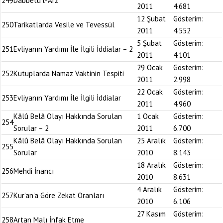
249
Dabbetü’l-Arz
2011
4.681
12 Şubat
Gösterim:
250
Tarikatlarda Vesile ve Tevessül
2011
4.552
5 Şubat
Gösterim:
251
Evliyanın Yardımı İle İlgili İddialar – 2
2011
4.101
29 Ocak
Gösterim:
252
Kutuplarda Namaz Vaktinin Tespiti
2011
2.998
22 Ocak
Gösterim:
253
Evliyanın Yardımı İle İlgili İddialar
2011
4.960
Kâlû Belâ Olayı Hakkında Sorulan
1 Ocak
Gösterim:
254
Sorular – 2
2011
6.700
Kâlû Belâ Olayı Hakkında Sorulan
25 Aralık
Gösterim:
255
Sorular
2010
8.143
18 Aralık
Gösterim:
256
Mehdi İnancı
2010
8.631
4 Aralık
Gösterim:
257
Kur’an’a Göre Zekat Oranları
2010
6.106
27 Kasım
Gösterim:
258
Artan Malı İnfak Etme