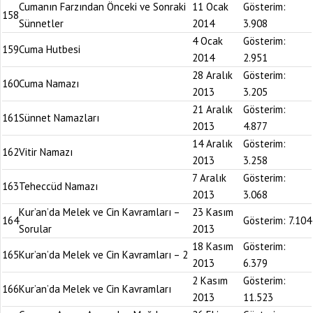
Cumanın Farzından Önceki ve Sonraki
11 Ocak
Gösterim:
158
Sünnetler
2014
3.908
4 Ocak
Gösterim:
159
Cuma Hutbesi
2014
2.951
28 Aralık
Gösterim:
160
Cuma Namazı
2013
3.205
21 Aralık
Gösterim:
161
Sünnet Namazları
2013
4.877
14 Aralık
Gösterim:
162
Vitir Namazı
2013
3.258
7 Aralık
Gösterim:
163
Teheccüd Namazı
2013
3.068
Kur’an’da Melek ve Cin Kavramları –
23 Kasım
164
Gösterim:
7.104
Sorular
2013
18 Kasım
Gösterim:
165
Kur’an’da Melek ve Cin Kavramları – 2
2013
6.379
2 Kasım
Gösterim:
166
Kur’an’da Melek ve Cin Kavramları
2013
11.523