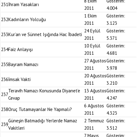
8 Ekim
Gösterim:
231
İhram Yasakları
2011
4.004
1 Ekim
Gösterim:
232
Kadınların Yolcuğu
2011
3.123
24 Eylül
Gösterim:
233
Kur’an ve Sünnet Işığında Hac İbadeti
2011
5.371
10 Eylül
Gösterim:
234
Faiz Anlayışı
2011
4.681
27 Ağustos
Gösterim:
235
Bayram Namazı
2011
3.978
20 Ağustos
Gösterim:
236
İmsak Vakti
2011
3.210
Teravih Namazı Konusunda Diyanet’e
13 Ağustos
Gösterim:
237
Cevap
2011
4.247
6 Ağustos
Gösterim:
238
Oruç Tutamayanlar Ne Yapmalı?
2011
4.323
Güneşin Batmadığı Yerlerde Namaz
2 Temmuz
Gösterim:
239
Vakitleri
2011
3.512
7 Mayıs
Gösterim: