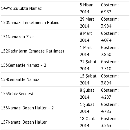
5 Nisan
Gösterim:
149
Yolculukta Namaz
2014
6.982
29 Mart
Gösterim:
150
Namazı Terketmenin Hükmü
2014
3.984
8 Mart
Gösterim:
151
Namazda Zikir
2014
4.074
1 Mart
Gösterim:
152
Kadınların Cemaate Katılması
2014
2.850
22 Şubat
Gösterim:
153
Cemaatle Namaz – 2
2014
2.710
15 Şubat
Gösterim:
154
Cemaatle Namaz
2014
3.894
8 Şubat
Gösterim:
155
Sehiv Secdesi
2014
4.287
1 Şubat
Gösterim:
156
Namazı Bozan Haller – 2
2014
4.783
18 Ocak
Gösterim:
157
Namazı Bozan Haller
2014
3.563