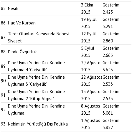
3 Ekim
Gösterim:
85
Nesih
2015
2.425
19 Eylül
Gösterim:
86
Hac Ve Kurban
2015
3.291
Terör Olayları Karşısında Nebevi
12 Eylül
Gösterim:
87
Siyaset
2015
2.860
5 Eylül
Gösterim:
88
Dinde Özgürlük
2015
2.665
Dine Uyma Yerine Dini Kendine
29 Ağustos
Gösterim:
89
Uydurma 4 “Cariyelik”
2015
5.643
Dine Uyma Yerine Dini Kendine
22 Ağustos
Gösterim:
90
Uydurma 3 “Cariyelik”
2015
2.533
Dine Uyma Yerine Dini Kendine
15 Ağustos
Gösterim:
91
Uydurma 2 “Kitap Algısı”
2015
2.533
Dine Uyma Yerine Dini Kendine
8 Ağustos
Gösterim:
92
Uydurma
2015
3.061
1 Ağustos
Gösterim:
93
Nebimizin Yürüttüğü Dış Politika
2015
3.852