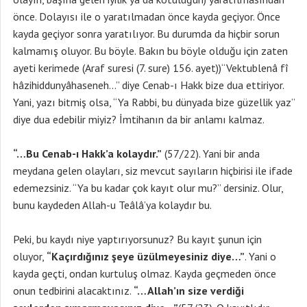
önce. Dolayısı ile o yaratılmadan önce kayda geçiyor. Önce
kayda geçiyor sonra yaratılıyor. Bu durumda da hiçbir sorun
kalmamış oluyor. Bu böyle. Bakın bu böyle olduğu için zaten
ayeti kerimede (Araf suresi (7. sure) 156. ayet))“Vektublenâ fî
hâzihiddunyâhaseneh…” diye Cenab-ı Hakk bize dua ettiriyor.
Yani, yazı bitmiş olsa, “Ya Rabbi, bu dünyada bize güzellik yaz”
diye dua edebilir miyiz? İmtihanın da bir anlamı kalmaz.
“…Bu Cenab-ı Hakk’a kolaydır.”
(57/22). Yani bir anda
meydana gelen olayları, siz mevcut sayıların hiçbirisi ile ifade
edemezsiniz. “Ya bu kadar çok kayıt olur mu?” dersiniz. Olur,
bunu kaydeden Allah-u Teâlâ’ya kolaydır bu.
Peki, bu kaydı niye yaptırıyorsunuz? Bu kayıt şunun için
oluyor,
“Kaçırdığınız şeye üzülmeyesiniz diye…”
. Yani o
kayda geçti, ondan kurtuluş olmaz. Kayda geçmeden önce
onun tedbirini alacaktınız.
“…Allah’ın size verdiği