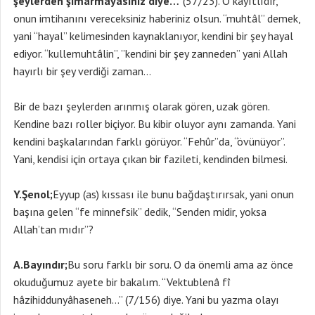
şeylerden şımarmayasınız diye…”
(57/23). O kayıtlıdır,
onun imtihanını vereceksiniz haberiniz olsun. “muhtâl” demek,
yani “hayal” kelimesinden kaynaklanıyor, kendini bir şey hayal
ediyor. “kullemuhtâlin”, ”kendini bir şey zanneden” yani Allah
hayırlı bir şey verdiği zaman…
Bir de bazı şeylerden arınmış olarak gören, uzak gören.
Kendine bazı roller biçiyor. Bu kibir oluyor aynı zamanda. Yani
kendini başkalarından farklı görüyor. “Fehûr”da, “övünüyor”.
Yani, kendisi için ortaya çıkan bir fazileti, kendinden bilmesi.
Y.Şenol;
Eyyup (as) kıssası ile bunu bağdaştırırsak, yani onun
başına gelen “fe minnefsik” dedik, “Senden midir, yoksa
Allah’tan mıdır”?
A.Bayındır;
Bu soru farklı bir soru. O da önemli ama az önce
okuduğumuz ayete bir bakalım. “Vektublenâ fî
hâzihiddunyâhaseneh…” (7/156) diye. Yani bu yazma olayı