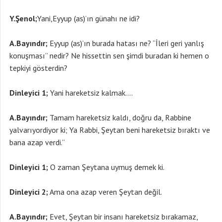
Y.Şenol;
Yani,Eyyup (as)’ın günahı ne idi?
A.Bayındır;
Eyyup (as)’ın burada hatası ne? “İleri geri yanlış
konuşması” nedir? Ne hissettin sen şimdi buradan ki hemen o
tepkiyi gösterdin?
Dinleyici 1;
Yani hareketsiz kalmak….
A.Bayındır;
Tamam hareketsiz kaldı, doğru da, Rabbine
yalvarıyordiyor ki; Ya Rabbi, Şeytan beni hareketsiz bıraktı ve
bana azap verdi.”
Dinleyici 1;
O zaman Şeytana uymuş demek ki.
Dinleyici 2;
Ama ona azap veren Şeytan değil.
A.Bayındır;
Evet, Şeytan bir insanı hareketsiz bırakamaz,