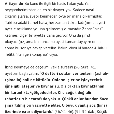
A.Bayındır;
Bu konu ile ilgili bir hadis falan yok. Yani
peygamberimizden gelen bir rivayet yok. Sadece nasıl
çıkarmışlarsa, ayet-i kerimeden öyle bir mana çıkarmışlar.
Tabi buradaki temel hata, her zaman tekrarladığımız, ayeti
ayetle açıklama yoluna girilmemiş olmasıdır. Zaten “hins”
kelimesi diğer bir ayette daha geçiyor. Onu da şimdi
okuyacağız, ama ben önce bu ayeti tamamlayayım ondan
sonra bu soruya cevap verelim. Bakın, diyor ki burada Allah-u
Teâlâ; “ileri geri konuşma” diyor.
İkinci kelimeye de geçelim, Vakıa suresini (56. Sure) 41.
ayetten başlayalım.
“O defteri soldan verilenlerin (ashab-
ı şimalin) hali ne kötüdür. Onların içlerine işleyecektir
iğne gibi ateşler ve kaynar su. O sıcaktan kaynaklanan
bir karanlıkta/gölgededirler. Ki o soğuk değildir,
rahatlatıcı bir tarafı da yoktur. Çünkü onlar bundan önce
şımartılmış bir vaziyette idiler. O büyük yanlış söz (hins)
üzerinde ısrar ediyorlardı.”
(56/41-46). (31-34. dak., Küçük