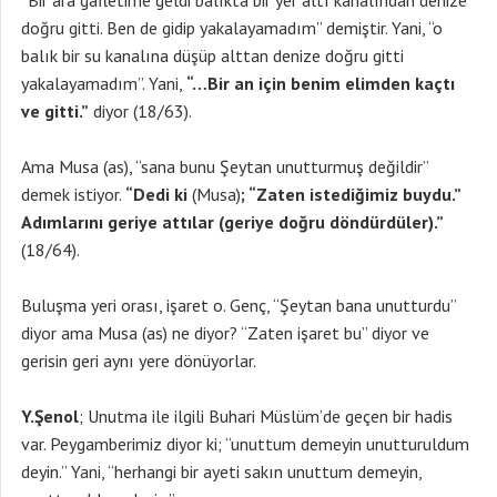
“Bir ara gafletime geldi balıkta bir yer altı kanalından denize
doğru gitti. Ben de gidip yakalayamadım” demiştir. Yani, “o
balık bir su kanalına düşüp alttan denize doğru gitti
yakalayamadım”. Yani,
“…Bir an için benim elimden kaçtı
ve gitti.”
diyor (18/63).
Ama Musa (as), “sana bunu Şeytan unutturmuş değildir”
demek istiyor.
“Dedi ki
(Musa)
; “Zaten istediğimiz buydu.”
Adımlarını geriye attılar (geriye doğru döndürdüler).”
(18/64).
Buluşma yeri orası, işaret o. Genç, “Şeytan bana unutturdu”
diyor ama Musa (as) ne diyor? “Zaten işaret bu” diyor ve
gerisin geri aynı yere dönüyorlar.
Y.Şenol
; Unutma ile ilgili Buhari Müslüm’de geçen bir hadis
var. Peygamberimiz diyor ki; “unuttum demeyin unutturuldum
deyin.” Yani, “herhangi bir ayeti sakın unuttum demeyin,