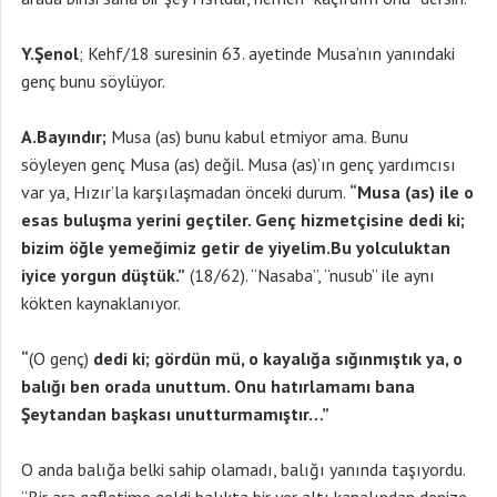
Y.Şenol
; Kehf/18 suresinin 63. ayetinde Musa’nın yanındaki
genç bunu söylüyor.
A.Bayındır;
Musa (as) bunu kabul etmiyor ama. Bunu
söyleyen genç Musa (as) değil. Musa (as)’ın genç yardımcısı
var ya, Hızır’la karşılaşmadan önceki durum.
“Musa (as) ile o
esas buluşma yerini geçtiler. Genç hizmetçisine dedi ki;
bizim öğle yemeğimiz getir de yiyelim.Bu yolculuktan
iyice yorgun düştük.”
(18/62). “Nasaba”, “nusub” ile aynı
kökten kaynaklanıyor.
“
(O genç)
dedi ki; gördün mü, o kayalığa sığınmıştık ya, o
balığı ben orada unuttum. Onu hatırlamamı bana
Şeytandan başkası unutturmamıştır…”
O anda balığa belki sahip olamadı, balığı yanında taşıyordu.