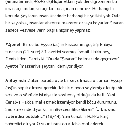
(anlaşılamadı, 43.45 dk)Hiçbir etkim yok dendiği zaman bu
iman açısından, su açıdan bu açıdan denmez. Herhangi bir
konuda Şeytanın insan üzerinde herhangi bir yetkisi yok. Öyle
bir şey olsa, insanlar ahirette mazeret ortaya koyarlar. Şeytan
sadece vesvese verir, başka hiçbir ey yapmaz.
Y.Şenol
; Bir de bu Eyyup (as)’ın kıssasının geçtiği Enbiya
suresinin (21. sure) 83. ayetini sormuş İsmail Hakkı bey,
Denizli’den. Demiş ki; “Orada “Şeytan” kelimesi de geçmiyor.”
Ayette “masseniye şeytan” demiyor diyor.
A.Bayındır;
Zaten burada öyle bir şey olmasa o zaman Eyyup
(as)’ın sapık olması gerekir. Tabi ki o anda söylemiş olduğu bir
söz ve o sözü de iyi niyetle söylemiş olduğu da belli. Yani
Cenab-ı Hakk’a mal etmek istemiyor kendi kötü durumunu.
Sad suresinde diyor ki; “ innâvecednâhusâbiran”,
“…biz onu
sabredici bulduk…”
(38/44). Yani Cenab-ı Hakk’a karşı
sabredici oluyor. O sıkıntısını da Allah’a mal ederek