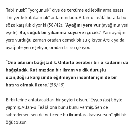
Tabi “nusb”, “yorgunluk” diye de tercüme edilebilir ama esası
“bir yerde kalakalmak” anlamındadır. Allah-u Teâlâ burada bu
söze karşılık diyor ki (38/42);
“Ayağını yere vur
(ayağınla yeri
eşele).
Bu, soğuk bir yıkanma suyu ve içecek.”
Yani ayağını
yere vurduğu zaman oradan demek bir su çıkıyor. Artık ya da
ayağı ile yeri eşeliyor, oradan bir su çıkıyor.
“Ona ailesini bağışladık. Onlarla beraber bir o kadarını da
bağışladık. Katımızdan bir ikram ve dik duruşlu
olan,doğru karşısında eğilmeyen insanlar için de bir
hatıra olmak üzere.”
(38/43)
Birbirlerine anlatacakları bir şeyleri olsun. “Eyyup (as) böyle
yapmış. Allah-u Teâlâ ona bunu bunu vermiş. Sen de
sabredersen sen de neticede bu ikramlara kavuşursun” gibi bir
öğütolsun.