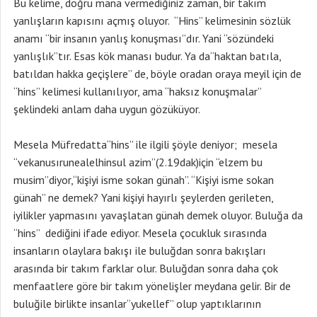
Bu kelime, doğru mana vermediğiniz zaman, bir takım
yanlışların kapısını açmış oluyor. “Hins” kelimesinin sözlük
anamı “bir insanın yanlış konuşması”dır. Yani “sözündeki
yanlışlık”tır. Esas kök manası budur. Ya da“haktan batıla,
batıldan hakka geçişlere” de, böyle oradan oraya meyil için de
“hins” kelimesi kullanılıyor, ama “haksız konuşmalar”
şeklindeki anlam daha uygun gözüküyor.
Mesela Müfredatta“hins” ile ilgili şöyle deniyor; mesela
“vekanusırunealelhinsul azim”(2.19dak)için “elzem bu
musim”diyor,“kişiyi isme sokan günah”. “Kişiyi isme sokan
günah” ne demek? Yani kişiyi hayırlı şeylerden gerileten,
iyilikler yapmasını yavaşlatan günah demek oluyor. Buluğa da
“hins” dediğini ifade ediyor. Mesela çocukluk sırasında
insanların olaylara bakışı ile buluğdan sonra bakışları
arasında bir takım farklar olur. Buluğdan sonra daha çok
menfaatlere göre bir takım yönelişler meydana gelir. Bir de
buluğile birlikte insanlar“yukellef” olup yaptıklarının