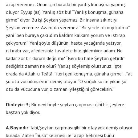
azap veremez. Onun için burada bir yanlış konuşma yapmış
oluyor Eyyup (as). Yanlış söz bu! “Yanlış konuşma, günaha
girme” diyor. Bu işi Şeytan yapamaz. Bir insana sıkıntıyı
Şeytan veremez. Azabı da veremez. “Bir yerde oturup kalma”
yani “ben buraya çakıldım kaldım kalkamıyorum ve ıstırap
çekiyorum”. Yani şöyle düşünün; hasta yatağında yatıyor,
ıstırabı var, afedersiniz tuvalete bile gidemiyor adam. Ne
kadar zor bir durum değil mi? “Beni bu hale Şeytan getirdi”
dediğiniz zaman ne olur? Yanlış söylemiş olursunuz. İşte
orada da Allah-u Teâlâ; “ileri geri konuşma, günaha girme” , “al
şu otu vücuduna vur” demiş oluyor. “O soğuk su ile yıkan şu
otu da vücuduna vur, o zaman iyileştiğini göreceksin.”
Dinleyici 3;
Bir nevi böyle şeytan çarpması gibi bir şeylere
baştan yok diyor.
A.Bayındır;
Tabi,Şeytan çarpmasıgibi bir olay yok demiş oluyor
burada. Zaten “nusb” kelimesi ile “azap” kelimesi bunu