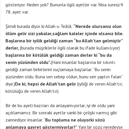
gösteriyor. Neden yok? Bununla ilgili ayetler var. Nisa suresi/4
78. ayet var.
Şimdi burada diyor ki Allah-u Teâlâ;
“Nerede olursanız olun
ölüm gelir sizi yakalar,sağlam kaleler içinde olsanız bile.
Başlarına bir iyilik geldiği zaman “bu Allah’tan gelmiştir”
derler,
(burada müşriklerle ilgili olarak bu ifade kullanılıyor)
başlarına bir kötülük geldiği zaman derler ki “bu da
senin yüzünden oldu”.
(Hani insanlar başlarına bir sıkıntı
geldiği zaman birbirlerini suçlamaya başlarlar. “Bu senin
yüzünden oldu. Buna sen sebep oldun, bunu sen yaptın falan”
diye.)
De ki; hepsi de Allah’tan gelir
(iyiliği de veren Allah’tır,
kötülüğü de veren Allah’tır).
Bir de bu ayeti bazıları da anlayamıyorlar, iyi de oldu yani
açıklamamız. Bir sonraki ayetle sanki bir çelişki varmış gibi
zannediyor insanlar. “
Bu topluma ne oluyorki sözü
anlamaya gayret göstermiyorlar!”
Yani bir sözü neredeyse