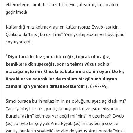
eklemelerle cümleler düzeltilmeye çalışılmıştır, gözden
geçirilmeli)
Kullandığımız kelimeyi aynen kullanıyoruz Eyyub (as) için.
Çünkü o da”hins”, bu da “hins”. Yani yanlış sözün en büyüğünü
söylüyorlardı.
“Diyorlardı ki; biz şimdi öleceğiz, toprak olacağız,
kemiklere dönüşeceğiz, sonra tekrar vücut sahibi
olacağız öyle mi? Önceki babalarımız da mı öyle? De ki;
öncekiler ve sonrakiler de malum bir gününbuluşma
zamanı için yeniden diriltileceklerdir.”
(56/47-49).
Şimdi burada bu “hinsilazîm”in ne olduğunu ayet açıkladı mı?
Yani “yanlış bir söz”, yanlış konuşuyorlar ve ısrar ediyorlar.
Burada “azîm” kelimesi var değil mi “hins”ın üzerinde? Eyyub
(as)’da öyle bir şey yok. Ama Eyyub (as)’ın söylediği söz de
yanlış, bunların söylediği sözler de yanlış. Ama burada “hinsil