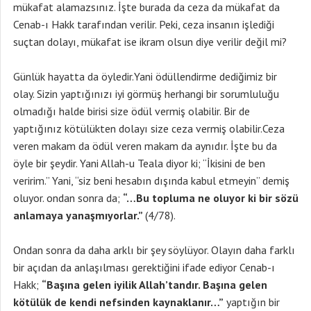
mükafat alamazsınız. İşte burada da ceza da mükafat da
Cenab-ı Hakk tarafından verilir. Peki, ceza insanın işlediği
suçtan dolayı, mükafat ise ikram olsun diye verilir değil mi?
Günlük hayatta da öyledir.Yani ödüllendirme dediğimiz bir
olay. Sizin yaptığınızı iyi görmüş herhangi bir sorumluluğu
olmadığı halde birisi size ödül vermiş olabilir. Bir de
yaptığınız kötülükten dolayı size ceza vermiş olabilir.Ceza
veren makam da ödül veren makam da aynıdır. İşte bu da
öyle bir şeydir. Yani Allah-u Teala diyor ki; “İkisini de ben
veririm.” Yani, “siz beni hesabın dışında kabul etmeyin” demiş
oluyor. ondan sonra da;
“…Bu topluma ne oluyor ki bir sözü
anlamaya yanaşmıyorlar.”
(4/78).
Ondan sonra da daha arklı bir şey söylüyor. Olayın daha farklı
bir açıdan da anlaşılması gerektiğini ifade ediyor Cenab-ı
Hakk;
“Başına gelen iyilik Allah’tandır. Başına gelen
kötülük de kendi nefsinden kaynaklanır…”
yaptığın bir