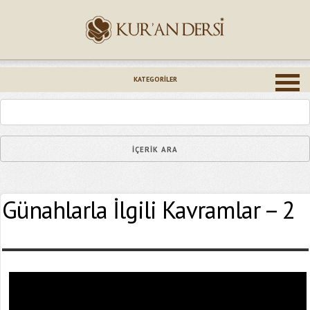
İsminiz (*)
KATEGORILER
Epostanız (*)
Günahlarla İlgili Kavramlar – 2
Yaşadığınız Hatanın Ayrıntıları
Bağlantıyı Gönderin