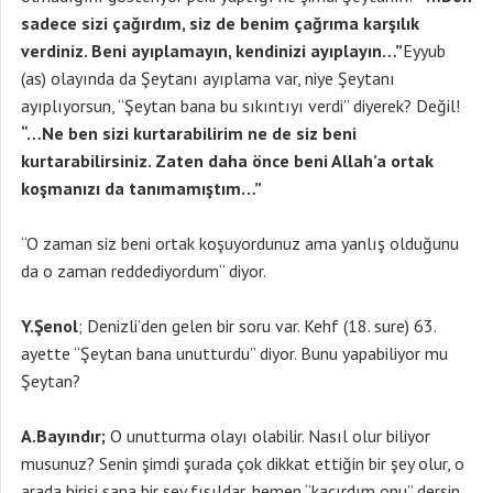
sadece sizi çağırdım, siz de benim çağrıma karşılık
verdiniz. Beni ayıplamayın, kendinizi ayıplayın…”
Eyyub
(as) olayında da Şeytanı ayıplama var, niye Şeytanı
ayıplıyorsun, “Şeytan bana bu sıkıntıyı verdi” diyerek? Değil!
“…Ne ben sizi kurtarabilirim ne de siz beni
kurtarabilirsiniz. Zaten daha önce beni Allah’a ortak
koşmanızı da tanımamıştım…”
“O zaman siz beni ortak koşuyordunuz ama yanlış olduğunu
da o zaman reddediyordum“ diyor.
Y.Şenol
; Denizli’den gelen bir soru var. Kehf (18. sure) 63.
ayette “Şeytan bana unutturdu” diyor. Bunu yapabiliyor mu
Şeytan?
A.Bayındır;
O unutturma olayı olabilir. Nasıl olur biliyor
musunuz? Senin şimdi şurada çok dikkat ettiğin bir şey olur, o
arada birisi sana bir şey fısıldar, hemen “kaçırdım onu” dersin.