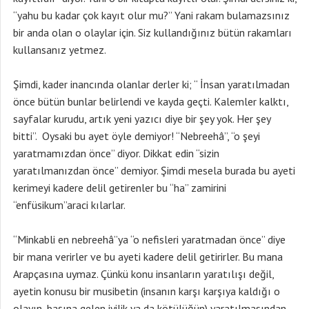
“yahu bu kadar çok kayıt olur mu?” Yani rakam bulamazsınız
bir anda olan o olaylar için. Siz kullandığınız bütün rakamları
kullansanız yetmez.
Şimdi, kader inancında olanlar derler ki; “ İnsan yaratılmadan
önce bütün bunlar belirlendi ve kayda geçti. Kalemler kalktı,
sayfalar kurudu, artık yeni yazıcı diye bir şey yok. Her şey
bitti”. Oysaki bu ayet öyle demiyor! “Nebreehâ”, “o şeyi
yaratmamızdan önce” diyor. Dikkat edin “sizin
yaratılmanızdan önce” demiyor. Şimdi mesela burada bu ayeti
kerimeyi kadere delil getirenler bu “ha” zamirini
“enfüsikum”araci kılarlar.
“Minkabli en nebreehâ”ya “o nefisleri yaratmadan önce” diye
bir mana verirler ve bu ayeti kadere delil getirirler. Bu mana
Arapçasına uymaz. Çünkü konu insanların yaratılışı değil,
ayetin konusu bir musibetin (insanın karşı karşıya kaldığı o
olayın, başına gelen iyilik ya da kötülüğün) yaratılmasından