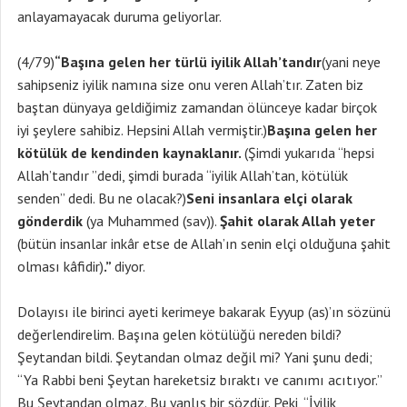
anlayamayacak duruma geliyorlar.
(4/79)
“Başına gelen her türlü iyilik Allah’tandır
(yani neye
sahipseniz iyilik namına size onu veren Allah’tır. Zaten biz
baştan dünyaya geldiğimiz zamandan ölünceye kadar birçok
iyi şeylere sahibiz. Hepsini Allah vermiştir.)
Başına gelen her
kötülük de kendinden kaynaklanır.
(Şimdi yukarıda “hepsi
Allah’tandır ”dedi, şimdi burada “iyilik Allah’tan, kötülük
senden” dedi. Bu ne olacak?)
Seni insanlara elçi olarak
gönderdik
(ya Muhammed (sav)).
Şahit olarak Allah yeter
(bütün insanlar inkâr etse de Allah’ın senin elçi olduğuna şahit
olması kâfidir)
.”
diyor.
Dolayısı ile birinci ayeti kerimeye bakarak Eyyup (as)’ın sözünü
değerlendirelim. Başına gelen kötülüğü nereden bildi?
Şeytandan bildi. Şeytandan olmaz değil mi? Yani şunu dedi;
“Ya Rabbi beni Şeytan hareketsiz bıraktı ve canımı acıtıyor.”
Bu Şeytandan olmaz. Bu yanlış bir sözdür. Peki, “İyilik