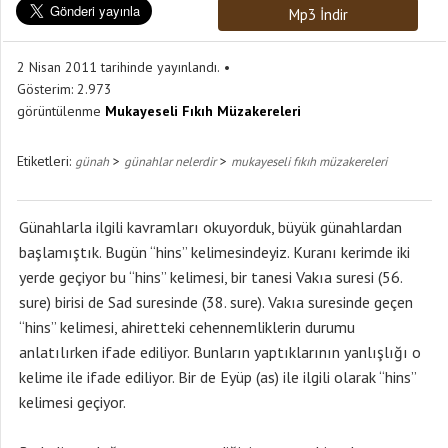
Mp3 İndir
2 Nisan 2011 tarihinde yayınlandı.
Gösterim:
2.973
görüntülenme
Mukayeseli Fıkıh Müzakereleri
Etiketleri:
>
>
günah
günahlar nelerdir
mukayeseli fıkıh müzakereleri
Günahlarla ilgili kavramları okuyorduk, büyük günahlardan
başlamıştık. Bugün “hins” kelimesindeyiz. Kuranı kerimde iki
yerde geçiyor bu “hins” kelimesi, bir tanesi Vakıa suresi (56.
sure) birisi de Sad suresinde (38. sure). Vakıa suresinde geçen
“hins” kelimesi, ahiretteki cehennemliklerin durumu
anlatılırken ifade ediliyor. Bunların yaptıklarının yanlışlığı o
kelime ile ifade ediliyor. Bir de Eyüp (as) ile ilgili olarak “hins”
kelimesi geçiyor.