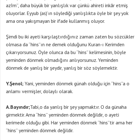
azîm”, daha büyük bir yanlışlık var çünkü ahireti inkâr etmiş
oluyorlar. Eyyub (as)’ın söylediği yanlışlıkta öyle bir şey yok
ama ona yakışmayan bir ifade kullanmış oluyor.
Şimdi bu iki ayeti karşılaştırdığınız zaman zaten bu sözcükler
olmasa da “hins”ın ne demek olduğunu Kuran-ı Kerimden
çıkarıyorsunuz. Öyle olunca da bu “hins” kelimesinin, böyle
yeminden dönmek olmadığını anlıyorsunuz. Yeminden
dönmek de yanlış bir şeydir, yanlış bir söz söylemektir.
Y.Şenol;
Yani, yeminden dönmek günah olduğu için “hins”a o
anlamı vermişler, dolaylı olarak.
A.Bayındır;
Tabi,o da yanlış bir şey yapmaktır. O da günaha
girmektir. Ama “hins” yeminden dönmek değildir, o ayeti
kerimede olduğu gibi. Har yeminden dönmek “hins”tir ama her
“hins” yeminden dönmek değildir.