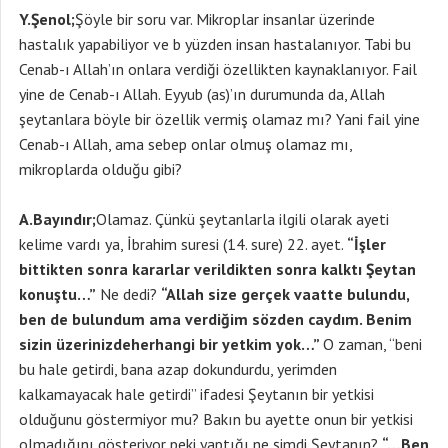
Y.Şenol;
Şöyle bir soru var. Mikroplar insanlar üzerinde
hastalık yapabiliyor ve b yüzden insan hastalanıyor. Tabi bu
Cenab-ı Allah’ın onlara verdiği özellikten kaynaklanıyor. Fail
yine de Cenab-ı Allah. Eyyub (as)’ın durumunda da, Allah
şeytanlara böyle bir özellik vermiş olamaz mı? Yani fail yine
Cenab-ı Allah, ama sebep onlar olmuş olamaz mı,
mikroplarda olduğu gibi?
A.Bayındır;
Olamaz. Çünkü şeytanlarla ilgili olarak ayeti
kelime vardı ya, İbrahim suresi (14. sure) 22. ayet.
“İşler
bittikten sonra kararlar verildikten sonra kalktı Şeytan
konuştu…”
Ne dedi?
“Allah size gerçek vaatte bulundu,
ben de bulundum ama verdiğim sözden caydım. Benim
sizin üzerinizdeherhangi bir yetkim yok…”
O zaman, “beni
bu hale getirdi, bana azap dokundurdu, yerimden
kalkamayacak hale getirdi” ifadesi Şeytanın bir yetkisi
olduğunu göstermiyor mu? Bakın bu ayette onun bir yetkisi
olmadığını gösteriyor peki yaptığı ne şimdi Şeytanın?
“…Ben