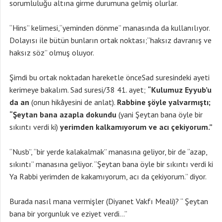
sorumluluğu altına girme durumuna gelmiş olurlar.
“Hins” kelimesi,“yeminden dönme” manasında da kullanılıyor.
Dolayısı ile bütün bunların ortak noktası;“haksız davranış ve
haksız söz” olmuş oluyor.
Şimdi bu ortak noktadan hareketle önceSad suresindeki ayeti
kerimeye bakalım. Sad suresi/38 41. ayet;
“Kulumuz Eyyub’u
da an
(onun hikâyesini de anlat).
Rabbine şöyle yalvarmıştı;
“Şeytan bana azapla dokundu
(yani Şeytan bana öyle bir
sıkıntı verdi ki)
yerimden kalkamıyorum ve acı çekiyorum.”
“Nusb”, “bir yerde kalakalmak” manasına geliyor, bir de “azap,
sıkıntı” manasına geliyor. “Şeytan bana öyle bir sıkıntı verdi ki
Ya Rabbi yerimden de kakamıyorum, acı da çekiyorum.” diyor.
Burada nasıl mana vermişler (Diyanet Vakfı Meali)? “ Şeytan
bana bir yorgunluk ve eziyet verdi…”