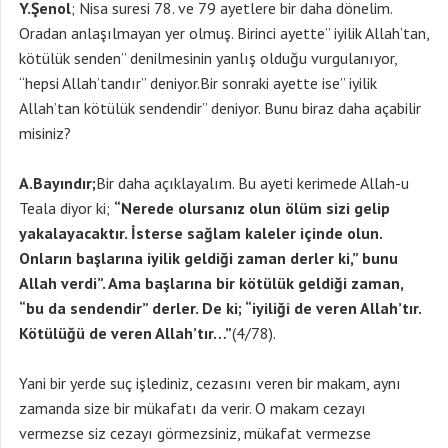
Y.Şenol
; Nisa suresi 78. ve 79 ayetlere bir daha dönelim.
Oradan anlaşılmayan yer olmuş. Birinci ayette” iyilik Allah’tan,
kötülük senden” denilmesinin yanlış olduğu vurgulanıyor,
“hepsi Allah’tandır” deniyor.Bir sonraki ayette ise” iyilik
Allah’tan kötülük sendendir” deniyor. Bunu biraz daha açabilir
misiniz?
A.Bayındır;
Bir daha açıklayalım. Bu ayeti kerimede Allah-u
Teala diyor ki;
“Nerede olursanız olun ölüm sizi gelip
yakalayacaktır. İsterse sağlam kaleler içinde olun.
Onların başlarına iyilik geldiği zaman derler ki,” bunu
Allah verdi”. Ama başlarına bir kötülük geldiği zaman,
“bu da sendendir” derler. De ki; “iyiliği de veren Allah’tır.
Kötülüğü de veren Allah’tır…”
(4/78).
Yani bir yerde suç işlediniz, cezasını veren bir makam, aynı
zamanda size bir mükafatı da verir. O makam cezayı
vermezse siz cezayı görmezsiniz, mükafat vermezse