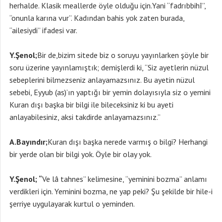
herhalde. Klasik meallerde öyle olduğu için.Yani “fadrıbbihî”,
“onunla karına vur”. Kadından bahis yok zaten burada,
“ailesiydi” ifadesi var.
Y.Şenol;
Bir de,bizim sitede biz o soruyu yayınlarken şöyle bir
soru üzerine yayınlamıştık; demişlerdi ki, “Siz ayetlerin nüzul
sebeplerini bilmezseniz anlayamazsınız. Bu ayetin nüzul
sebebi, Eyyub (as)’ın yaptığı bir yemin dolayısıyla siz o yemini
Kuran dışı başka bir bilgi ile bileceksiniz ki bu ayeti
anlayabilesiniz, aksi takdirde anlayamazsınız.”
A.Bayındır;
Kuran dışı başka nerede varmış o bilgi? Herhangi
bir yerde olan bir bilgi yok. Öyle bir olay yok.
Y.Şenol; “
Ve lâ tahnes” kelimesine, “yeminini bozma” anlamı
verdikleri için. Yeminini bozma, ne yap peki? Şu şekilde bir hile-i
şerriye uygulayarak kurtul o yeminden.