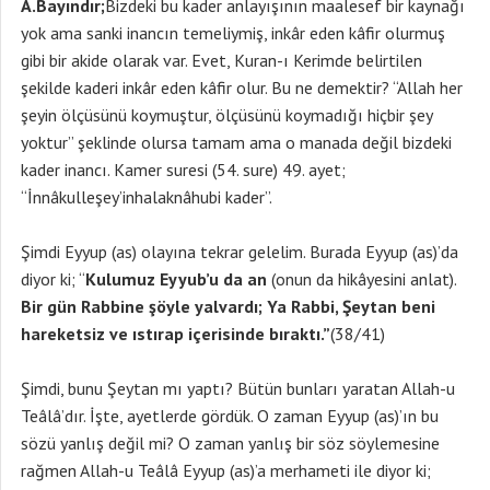
A.Bayındır;
Bizdeki bu kader anlayışının maalesef bir kaynağı
yok ama sanki inancın temeliymiş, inkâr eden kâfir olurmuş
gibi bir akide olarak var. Evet, Kuran-ı Kerimde belirtilen
şekilde kaderi inkâr eden kâfir olur. Bu ne demektir? “Allah her
şeyin ölçüsünü koymuştur, ölçüsünü koymadığı hiçbir şey
yoktur” şeklinde olursa tamam ama o manada değil bizdeki
kader inancı. Kamer suresi (54. sure) 49. ayet;
“İnnâkulleşey’inhalaknâhubi kader”.
Şimdi Eyyup (as) olayına tekrar gelelim. Burada Eyyup (as)’da
diyor ki; “
Kulumuz Eyyub’u da an
(onun da hikâyesini anlat).
Bir gün Rabbine şöyle yalvardı; Ya Rabbi, Şeytan beni
hareketsiz ve ıstırap içerisinde bıraktı.”
(38/41)
Şimdi, bunu Şeytan mı yaptı? Bütün bunları yaratan Allah-u
Teâlâ’dır. İşte, ayetlerde gördük. O zaman Eyyup (as)’ın bu
sözü yanlış değil mi? O zaman yanlış bir söz söylemesine
rağmen Allah-u Teâlâ Eyyup (as)’a merhameti ile diyor ki;