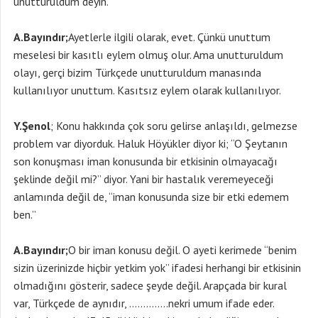
unutturuldum deyin.”
A.Bayındır;
Ayetlerle ilgili olarak, evet. Çünkü unuttum
meselesi bir kasıtlı eylem olmuş olur. Ama unutturuldum
olayı, gerçi bizim Türkçede unutturuldum manasında
kullanılıyor unuttum. Kasıtsız eylem olarak kullanılıyor.
Y.Şenol
; Konu hakkında çok soru gelirse anlaşıldı, gelmezse
problem var diyorduk. Haluk Höyükler diyor ki; “O Şeytanın
son konuşması iman konusunda bir etkisinin olmayacağı
şeklinde değil mi?” diyor. Yani bir hastalık veremeyeceği
anlamında değil de, “iman konusunda size bir etki edemem
ben.”
A.Bayındır;
O bir iman konusu değil. O ayeti kerimede “benim
sizin üzerinizde hiçbir yetkim yok” ifadesi herhangi bir etkisinin
olmadığını gösterir, sadece şeyde değil. Arapçada bir kural
var, Türkçede de aynıdır, …………..nekri umum ifade eder.