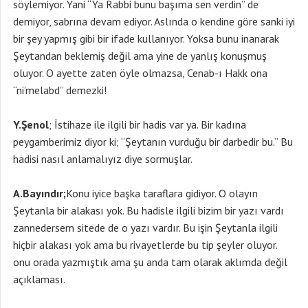
söylemiyor. Yani “Ya Rabbi bunu başıma sen verdin” de
demiyor, sabrına devam ediyor. Aslında o kendine göre sanki iyi
bir şey yapmış gibi bir ifade kullanıyor. Yoksa bunu inanarak
Şeytandan beklemiş değil ama yine de yanlış konuşmuş
oluyor. O ayette zaten öyle olmazsa, Cenab-ı Hakk ona
“ni’melabd” demezki!
Y.Şenol
; İstihaze ile ilgili bir hadis var ya. Bir kadına
peygamberimiz diyor ki; “Şeytanın vurduğu bir darbedir bu.” Bu
hadisi nasıl anlamalıyız diye sormuşlar.
A.Bayındır;
Konu iyice başka taraflara gidiyor. O olayın
Şeytanla bir alakası yok. Bu hadisle ilgili bizim bir yazı vardı
zannedersem sitede de o yazı vardır. Bu işin Şeytanla ilgili
hiçbir alakası yok ama bu rivayetlerde bu tip şeyler oluyor.
onu orada yazmıştık ama şu anda tam olarak aklımda değil
açıklaması.