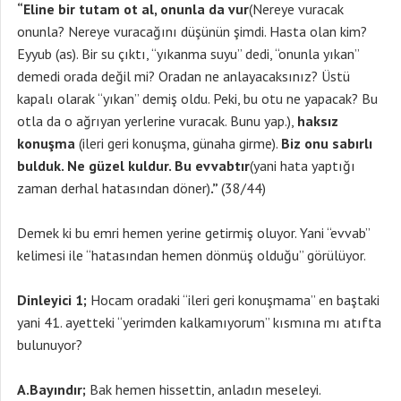
“Eline bir tutam ot al, onunla da vur
(Nereye vuracak
onunla? Nereye vuracağını düşünün şimdi. Hasta olan kim?
Eyyub (as). Bir su çıktı, “yıkanma suyu” dedi, “onunla yıkan”
demedi orada değil mi? Oradan ne anlayacaksınız? Üstü
kapalı olarak “yıkan” demiş oldu. Peki, bu otu ne yapacak? Bu
otla da o ağrıyan yerlerine vuracak. Bunu yap.),
haksız
konuşma
(ileri geri konuşma, günaha girme).
Biz onu sabırlı
bulduk. Ne güzel kuldur. Bu evvabtır
(yani hata yaptığı
zaman derhal hatasından döner)
.”
(38/44)
Demek ki bu emri hemen yerine getirmiş oluyor. Yani “evvab”
kelimesi ile “hatasından hemen dönmüş olduğu” görülüyor.
Dinleyici 1;
Hocam oradaki “ileri geri konuşmama” en baştaki
yani 41. ayetteki “yerimden kalkamıyorum” kısmına mı atıfta
bulunuyor?
A.Bayındır;
Bak hemen hissettin, anladın meseleyi.