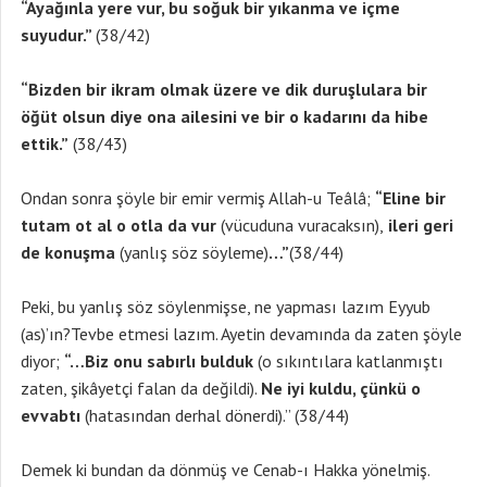
“Ayağınla yere vur, bu soğuk bir yıkanma ve içme
suyudur.”
(38/42)
“Bizden bir ikram olmak üzere ve dik duruşlulara bir
öğüt olsun diye ona ailesini ve bir o kadarını da hibe
ettik.”
(38/43)
Ondan sonra şöyle bir emir vermiş Allah-u Teâlâ;
“Eline bir
tutam ot al o otla da vur
(vücuduna vuracaksın),
ileri geri
de konuşma
(yanlış söz söyleme)
…”
(38/44)
Peki, bu yanlış söz söylenmişse, ne yapması lazım Eyyub
(as)’ın?Tevbe etmesi lazım. Ayetin devamında da zaten şöyle
diyor;
“…Biz onu sabırlı bulduk
(o sıkıntılara katlanmıştı
zaten, şikâyetçi falan da değildi).
Ne iyi kuldu, çünkü o
evvabtı
(hatasından derhal dönerdi).” (38/44)
Demek ki bundan da dönmüş ve Cenab-ı Hakka yönelmiş.