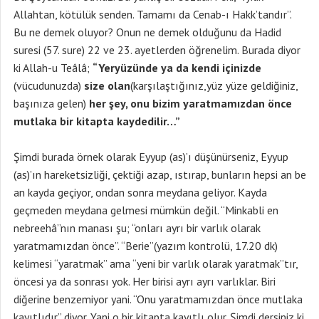
Allahtan, kötülük senden. Tamamı da Cenab-ı Hakk’tandır”.
Bu ne demek oluyor? Onun ne demek olduğunu da Hadid
suresi (57. sure) 22 ve 23. ayetlerden öğrenelim. Burada diyor
ki Allah-u Teâlâ;
“Yeryüzünde ya da kendi içinizde
(vücudunuzda)
size olan
(karşılaştığınız,yüz yüze geldiğiniz,
başınıza gelen)
her şey, onu bizim yaratmamızdan önce
mutlaka bir kitapta kaydedilir…”
Şimdi burada örnek olarak Eyyup (as)’ı düşünürseniz, Eyyup
(as)’ın hareketsizliği, çektiği azap, ıstırap, bunların hepsi an be
an kayda geçiyor, ondan sonra meydana geliyor. Kayda
geçmeden meydana gelmesi mümkün değil. “Minkabli en
nebreehâ”nın manası şu; “onları ayrı bir varlık olarak
yaratmamızdan önce”. “Berie”(yazım kontrolü, 17.20 dk)
kelimesi “yaratmak” ama “yeni bir varlık olarak yaratmak”tır,
öncesi ya da sonrası yok. Her birisi ayrı ayrı varlıklar. Biri
diğerine benzemiyor yani. “Onu yaratmamızdan önce mutlaka
kayıtlıdır” diyor. Yani o bir kitapta kayıtlı olur. Şimdi dersiniz ki,