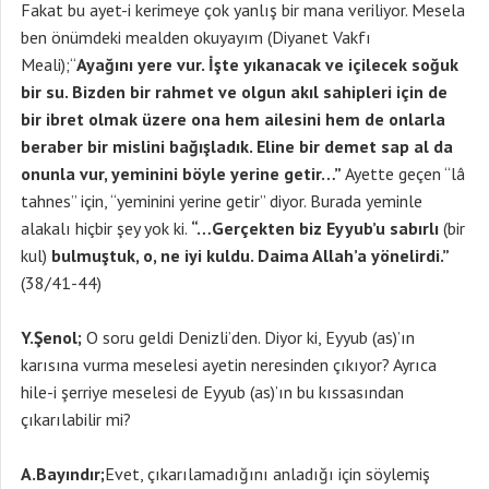
Fakat bu ayet-i kerimeye çok yanlış bir mana veriliyor. Mesela
ben önümdeki mealden okuyayım (Diyanet Vakfı
Meali);“
Ayağını yere vur. İşte yıkanacak ve içilecek soğuk
bir su. Bizden bir rahmet ve olgun akıl sahipleri için de
bir ibret olmak üzere ona hem ailesini hem de onlarla
beraber bir mislini bağışladık. Eline bir demet sap al da
onunla vur, yeminini böyle yerine getir…”
Ayette geçen “lâ
tahnes” için, “yeminini yerine getir” diyor. Burada yeminle
alakalı hiçbir şey yok ki.
“…Gerçekten biz Eyyub’u sabırlı
(bir
kul)
bulmuştuk, o, ne iyi kuldu. Daima Allah’a yönelirdi.”
(38/41-44)
Y.Şenol;
O soru geldi Denizli’den. Diyor ki, Eyyub (as)’ın
karısına vurma meselesi ayetin neresinden çıkıyor? Ayrıca
hile-i şerriye meselesi de Eyyub (as)’ın bu kıssasından
çıkarılabilir mi?
A.Bayındır;
Evet, çıkarılamadığını anladığı için söylemiş