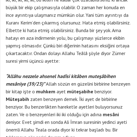
büyük bir ekip çalışmasıyla olabilir. O zaman her konuda en
ince ayrıntıya ulaşmanız mümkün olur. Yani tüm ayrıntıyı da
Kuranı Kerim’den çıkarmış olursunuz. Hata etmiş olabilirsiniz.
Elbette ki hata etmiş olabilirsiniz. Bunda bir şey yok. Ama
hatayı en aza indirmenin yolu, bu çalışmayı yüzlerce ekibin
yapmış olmasıdır. Çünkü biri diğerinin hatasını eksiğini ortaya
çıkartacaktır. Ondan dolayı Allahu Teâlâ şöyle diyor Zümer
suresi yirmi üçüncü ayette:
“Allâhu nezzele ahsenel hadîsi kitâben muteşâbihen
mesâniye (39/23)”
Allah sözün en güzelini birbirine benzeyen
bir kitap işte o
muhkem
ayet
müteşabihe
benziyor.
Müteşabih
zaten benzeyen demek. İki ayet de birbirine
benziyor. Bu benzerlikten hareketle ayetleri buluyorsunuz
zaten. Ve o benzeyenleri iki iki olduğu için adına
mesâni
deniyor. Evet şimdi en sonda Ali İmran suresinin yedinci ayeti
önemli Allahu Teala orada diyor ki tekrar başladı bu. Bir