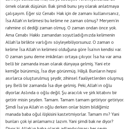
örnek olarak düşünün. Bak şimdi bunu şey olarak anlatmaya
çalışayım. Eğer siz Cenabı Hak için de zamanı kullanırsanız,
İsa Allah’ın kelimesi bu kelime ne zaman olmuş? Meryem’in
rahmine ol dediği zaman olmuş. O zaman ondan önce yok.
Ama Cenabı Hakkı zamandan soyutladığınızda kelimenin
Allah’la birlikte varlığını söyleyebiliyorsunuz. O zaman o
kelime İsa Allah’ın kelimesi olduğuna göre İsa’nın kendisi var.
O zaman şunu deme imkânları ortaya çıkıyor. İsa ha var ama
belli bir zamanda insan olarak dünyaya gelmiş. Yani ete
kemiğe bürünmüş, İsa diye görünmüş. Hâşâ. Bunların hepsi
asırlarca oluşturulmuş şeydir, zihinsel faaliyetlerden oluşmuş
şey. Belli bir zamanda İsa diye gelmiş. Peki, Allah’ın oğlu
diyorlar. Aslında o oğlu değil. Şu aracılık ve şirk kitabını bir
getirir misin şeyden. Tamam. Tamam tamam getiriyor getiriyor.
Şimdi İsa’ya Allah’ın oğlu derken onlar bizim bildiğimiz
manada baba oğul ilişkisini kastetmiyorlar. Tamam mı? Yani
bunları çok iyi anlamamız lazım. Yani şimdi bak ne diyor?
Diyor ki, Allah’ın baba olarak adlandırılması her şeyin