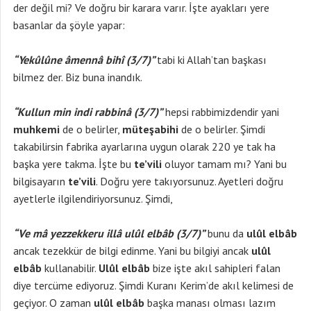
der değil mi? Ve doğru bir karara varır. İşte ayakları yere
basanlar da şöyle yapar:
“Yekûlûne âmennâ bihî (3/7)”
tabi ki Allah’tan başkası
bilmez der. Biz buna inandık.
“Kullun min indi rabbinâ (3/7)”
hepsi rabbimizdendir yani
muhkemi
de o belirler,
müteşabihi
de o belirler. Şimdi
takabilirsin fabrika ayarlarına uygun olarak 220 ye tak ha
başka yere takma. İşte bu
te’vili
oluyor tamam mı? Yani bu
bilgisayarın
te’vili
. Doğru yere takıyorsunuz. Ayetleri doğru
ayetlerle ilgilendiriyorsunuz. Şimdi,
“Ve mâ yezzekkeru illâ ulûl elbâb (3/7)”
bunu da
ulûl elbâb
ancak tezekkür de bilgi edinme. Yani bu bilgiyi ancak
ulûl
elbâb
kullanabilir.
Ulûl elbâb
bize işte akıl sahipleri falan
diye tercüme ediyoruz. Şimdi Kuranı Kerim’de akıl kelimesi de
geçiyor. O zaman
ulûl elbâb
başka manası olması lazım