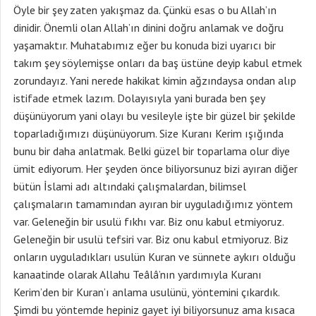
Öyle bir şey zaten yakışmaz da. Çünkü esas o bu Allah’ın
dinidir. Önemli olan Allah’ın dinini doğru anlamak ve doğru
yaşamaktır. Muhatabımız eğer bu konuda bizi uyarıcı bir
takım şey söylemişse onları da baş üstüne deyip kabul etmek
zorundayız. Yani nerede hakikat kimin ağzındaysa ondan alıp
istifade etmek lazım. Dolayısıyla yani burada ben şey
düşünüyorum yani olayı bu vesileyle işte bir güzel bir şekilde
toparladığımızı düşünüyorum. Size Kuranı Kerim ışığında
bunu bir daha anlatmak. Belki güzel bir toparlama olur diye
ümit ediyorum. Her şeyden önce biliyorsunuz bizi ayıran diğer
bütün İslami adı altındaki çalışmalardan, bilimsel
çalışmaların tamamından ayıran bir uyguladığımız yöntem
var. Geleneğin bir usulü fıkhı var. Biz onu kabul etmiyoruz.
Geleneğin bir usulü tefsiri var. Biz onu kabul etmiyoruz. Biz
onların uyguladıkları usulün Kuran ve sünnete aykırı olduğu
kanaatinde olarak Allahu Teâlâ’nın yardımıyla Kuranı
Kerim’den bir Kuran’ı anlama usulünü, yöntemini çıkardık.
Şimdi bu yöntemde hepiniz gayet iyi biliyorsunuz ama kısaca