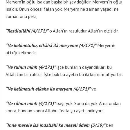
Meryem’in oğlu İsa’dan başka bir şey değildir. Meryem’in oğlu
İsa’dır. Onun öncesi falan yok. Meryem ne zaman yaşadı ne
zaman onu peki,
“Resûlullâhi (4/171)”
o Allah’ın rasuludur. Allah’ın elçisidir.
“Ve kelimetuhu, elkâhâ ilâ meryeme (4/171)”
Meryem’e
attığı kelimedir.
“Ve ruhun minh (4/171)”
işte bunların dayandıkları bu.
Allah’tan bir ruhtur. İşte bak bu ayetin bu iki kısmını alıyorlar.
“Ve kelimetuh elkaha ila meryem (4/171)”
ve
“Ve rûhun minh (4/171)”
başı yok. Sonu da yok. Ama ondan
sonra, bundan sonra Allahu Teala şu ayeti indiriyor:
“İnne mesele îsâ indallâhi ke meseli âdem (3/59)”
ben