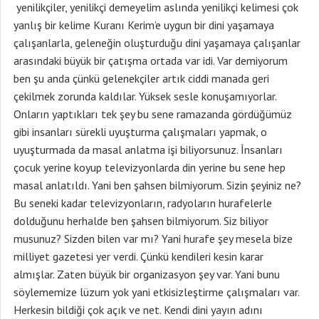
yenilikçiler, yenilikçi demeyelim aslında yenilikçi kelimesi çok
yanlış bir kelime Kuranı Kerim’e uygun bir dini yaşamaya
çalışanlarla, geleneğin oluşturduğu dini yaşamaya çalışanlar
arasındaki büyük bir çatışma ortada var idi. Var demiyorum
ben şu anda çünkü gelenekçiler artık ciddi manada geri
çekilmek zorunda kaldılar. Yüksek sesle konuşamıyorlar.
Onların yaptıkları tek şey bu sene ramazanda gördüğümüz
gibi insanları sürekli uyuşturma çalışmaları yapmak, o
uyuşturmada da masal anlatma işi biliyorsunuz. İnsanları
çocuk yerine koyup televizyonlarda din yerine bu sene hep
masal anlatıldı. Yani ben şahsen bilmiyorum. Sizin şeyiniz ne?
Bu seneki kadar televizyonların, radyoların hurafelerle
dolduğunu herhalde ben şahsen bilmiyorum. Siz biliyor
musunuz? Sizden bilen var mı? Yani hurafe şey mesela bize
milliyet gazetesi yer verdi. Çünkü kendileri kesin karar
almışlar. Zaten büyük bir organizasyon şey var. Yani bunu
söylememize lüzum yok yani etkisizleştirme çalışmaları var.
Herkesin bildiği çok açık ve net. Kendi dini yayın adını