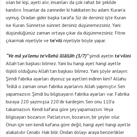
olan bir kişi, ayeti alır, insanları da çok rahat bir şekilde
kandırır. İnsanlar da zanneder ki hakikaten bu adam Kuran’a
uymuş. Oradan gider başka tarafa. Siz de dersiniz işte Kuran
ise Kuran. Sünnetse sünnet dersiniz düşünemezsiniz. Yani
düşündüğünüz zaman ortaya çıkar da düşünmezsiniz. Fitne
çıkarmak niyetiyle ve
te’vili
niyetiyle böyle yapar.
“Ve mâ ya’lemu te’vîlehû illâllâh (3/7)”
şimdi ayetin
te’vilini
Allah’tan başkası bilmez. Yani bu hangi ayet hangi ayetle
ilişkili olduğunu Allah’tan başkası bilmez. Yani şöyle anlayın:
Şimdi fabrika ayarları diyoruz ya ayetleri indiren kim? Allahu
Teâlâ o zaman onun fabrika ayarlarını Allah yapmıştır. Sen
yapamazsın. Şimdi bu bilgisayarın fabrika ayarları var. Fabrika
buraya 220 yazmışsa 220’dir kardeşim. Sen onu 110’a
takamazsın. Kendi kafana göre şey yapamazsın. Veya
bilgisayarı bozarsın. Patlatırsın, bozarsın, bir şeyler olur.
Onun için sen kendi kafana göre değil, hangi ayet hangi ayetle
alakalıdır Cenabı Hak bilir. Ondan dolayı araya benzerlikler