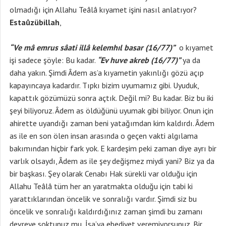
olmadığı için Allahu Teâlâ kıyamet işini nasıl anlatıyor?
Estaûzübillah
,
“Ve mâ emrus sâati illâ kelemhıl basar (16/77)”
o kıyamet
işi sadece şöyle: Bu kadar.
“Ev huve akreb
(16/77)”
ya da
daha yakın. Şimdi Âdem as’a kıyametin yakınlığı gözü açıp
kapayıncaya kadardır. Tıpkı bizim uyumamız gibi. Uyuduk,
kapattık gözümüzü sonra açtık. Değil mi? Bu kadar. Biz bu iki
şeyi biliyoruz. Âdem as öldüğünü uyumak gibi biliyor. Onun için
ahirette uyandığı zaman beni yatağımdan kim kaldırdı. Âdem
as ile en son ölen insan arasında o geçen vakti algılama
bakımından hiçbir fark yok. E kardeşim peki zaman diye ayrı bir
varlık olsaydı, Âdem as ile şey değişmez miydi yani? Biz ya da
bir başkası. Şey olarak Cenabı Hak sürekli var olduğu için
Allahu Teâlâ tüm her an yaratmakta olduğu için tabi ki
yarattıklarından öncelik ve sonralığı vardır. Şimdi siz bu
öncelik ve sonralığı kaldırdığınız zaman şimdi bu zamanı
devreye soktunuz mu, İsa’ya ebediyet veremiyorsunuz. Bir