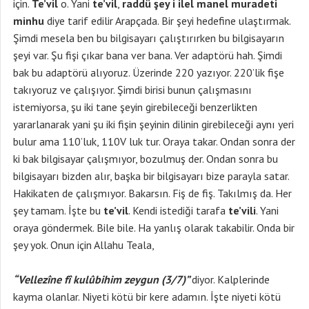
için.
Te’vil
o. Yani
te’vil
,
raddü şey i ilel manel muradeti
minhu
diye tarif edilir Arapçada. Bir şeyi hedefine ulaştırmak.
Şimdi mesela ben bu bilgisayarı çalıştırırken bu bilgisayarın
şeyi var. Şu fişi çıkar bana ver bana. Ver adaptörü hah. Şimdi
bak bu adaptörü alıyoruz. Üzerinde 220 yazıyor. 220’lik fişe
takıyoruz ve çalışıyor. Şimdi birisi bunun çalışmasını
istemiyorsa, şu iki tane şeyin girebileceği benzerlikten
yararlanarak yani şu iki fişin şeyinin dilinin girebileceği aynı yeri
bulur ama 110’luk, 110V luk tur. Oraya takar. Ondan sonra der
ki bak bilgisayar çalışmıyor, bozulmuş der. Ondan sonra bu
bilgisayarı bizden alır, başka bir bilgisayarı bize parayla satar.
Hakikaten de çalışmıyor. Bakarsın. Fiş de fiş. Takılmış da. Her
şey tamam. İşte bu
te’vil
. Kendi istediği tarafa
te’vili
. Yani
oraya göndermek. Bile bile. Ha yanlış olarak takabilir. Onda bir
şey yok. Onun için Allahu Teala,
“Vellezîne fî kulûbihim zeygun (3/7)”
diyor. Kalplerinde
kayma olanlar. Niyeti kötü bir kere adamın. İşte niyeti kötü