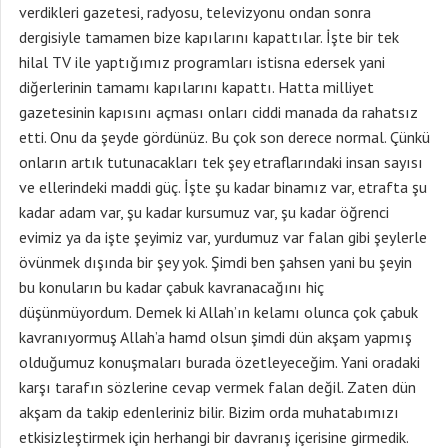
verdikleri gazetesi, radyosu, televizyonu ondan sonra
dergisiyle tamamen bize kapılarını kapattılar. İşte bir tek
hilal TV ile yaptığımız programları istisna edersek yani
diğerlerinin tamamı kapılarını kapattı. Hatta milliyet
gazetesinin kapısını açması onları ciddi manada da rahatsız
etti. Onu da şeyde gördünüz. Bu çok son derece normal. Çünkü
onların artık tutunacakları tek şey etraflarındaki insan sayısı
ve ellerindeki maddi güç. İşte şu kadar binamız var, etrafta şu
kadar adam var, şu kadar kursumuz var, şu kadar öğrenci
evimiz ya da işte şeyimiz var, yurdumuz var falan gibi şeylerle
övünmek dışında bir şey yok. Şimdi ben şahsen yani bu şeyin
bu konuların bu kadar çabuk kavranacağını hiç
düşünmüyordum. Demek ki Allah’ın kelamı olunca çok çabuk
kavranıyormuş Allah’a hamd olsun şimdi dün akşam yapmış
olduğumuz konuşmaları burada özetleyeceğim. Yani oradaki
karşı tarafın sözlerine cevap vermek falan değil. Zaten dün
akşam da takip edenleriniz bilir. Bizim orda muhatabımızı
etkisizleştirmek için herhangi bir davranış içerisine girmedik.