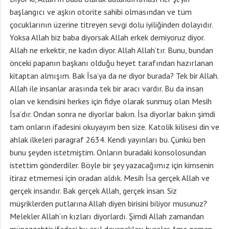
başlangıcı ve aşkın otorite sahibi olmasından ve tüm
çocuklarının üzerine titreyen sevgi dolu iyiliğinden dolayıdır.
Yoksa Allah biz baba diyorsak Allah erkek demiyoruz diyor.
Allah ne erkektir, ne kadın diyor. Allah Allah’tır. Bunu, bundan
önceki papanın başkanı olduğu heyet tarafından hazırlanan
kitaptan almışım. Bak İsa’ya da ne diyor burada? Tek bir Allah.
Allah ile insanlar arasında tek bir aracı vardır. Bu da insan
olan ve kendisini herkes için fidye olarak sunmuş olan Mesih
İsa’dır. Ondan sonra ne diyorlar bakın. İsa diyorlar bakın şimdi
tam onların ifadesini okuyayım ben size. Katolik kilisesi din ve
ahlak ilkeleri paragraf 2634. Kendi yayınları bu. Çünkü ben
bunu şeyden istetmiştim. Onların buradaki konsolosundan
istettim gönderdiler. Böyle bir şey yazacağımız için kimsenin
itiraz etmemesi için oradan aldık. Mesih İsa gerçek Allah ve
gerçek insandır. Bak gerçek Allah, gerçek insan. Siz
müşriklerden putlarına Allah diyen birisini biliyor musunuz?
Melekler Allah’ın kızları diyorlardı. Şimdi Allah zamandan