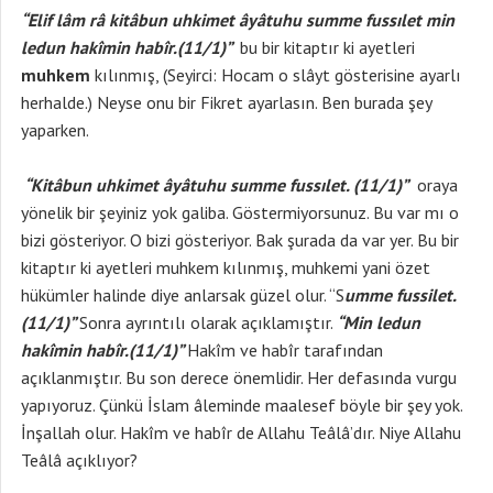
“Elif lâm râ kitâbun uhkimet âyâtuhu summe fussılet min
ledun hakîmin habîr.(11/1)”
bu bir kitaptır ki ayetleri
muhkem
kılınmış, (Seyirci: Hocam o slâyt gösterisine ayarlı
herhalde.) Neyse onu bir Fikret ayarlasın. Ben burada şey
yaparken.
“Kitâbun uhkimet âyâtuhu summe fussılet. (11/1)”
oraya
yönelik bir şeyiniz yok galiba. Göstermiyorsunuz. Bu var mı o
bizi gösteriyor. O bizi gösteriyor. Bak şurada da var yer. Bu bir
kitaptır ki ayetleri muhkem kılınmış, muhkemi yani özet
hükümler halinde diye anlarsak güzel olur. “S
umme fussilet.
(11/1)”
Sonra ayrıntılı olarak açıklamıştır.
“Min ledun
hakîmin habîr.(11/1)”
Hakîm ve habîr tarafından
açıklanmıştır. Bu son derece önemlidir. Her defasında vurgu
yapıyoruz. Çünkü İslam âleminde maalesef böyle bir şey yok.
İnşallah olur. Hakîm ve habîr de Allahu Teâlâ’dır. Niye Allahu
Teâlâ açıklıyor?