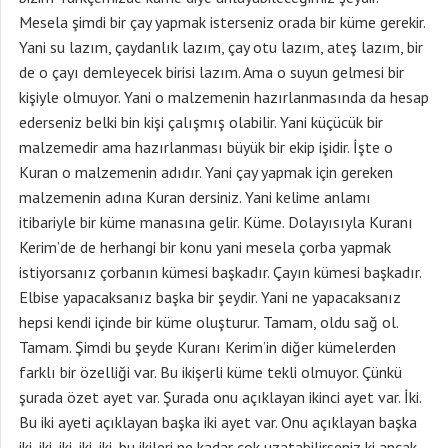
Mesela şimdi bir çay yapmak isterseniz orada bir küme gerekir.
Yani su lazım, çaydanlık lazım, çay otu lazım, ateş lazım, bir
de o çayı demleyecek birisi lazım. Ama o suyun gelmesi bir
kişiyle olmuyor. Yani o malzemenin hazırlanmasında da hesap
ederseniz belki bin kişi çalışmış olabilir. Yani küçücük bir
malzemedir ama hazırlanması büyük bir ekip işidir. İşte o
Kuran o malzemenin adıdır. Yani çay yapmak için gereken
malzemenin adına Kuran dersiniz. Yani kelime anlamı
itibariyle bir küme manasına gelir. Küme. Dolayısıyla Kuranı
Kerim’de de herhangi bir konu yani mesela çorba yapmak
istiyorsanız çorbanın kümesi başkadır. Çayın kümesi başkadır.
Elbise yapacaksanız başka bir şeydir. Yani ne yapacaksanız
hepsi kendi içinde bir küme oluşturur. Tamam, oldu sağ ol.
Tamam. Şimdi bu şeyde Kuranı Kerim’in diğer kümelerden
farklı bir özelliği var. Bu ikişerli küme tekli olmuyor. Çünkü
şurada özet ayet var. Şurada onu açıklayan ikinci ayet var. İki.
Bu iki ayeti açıklayan başka iki ayet var. Onu açıklayan başka
iki, iki, iki, iki, iki, bu ikileri ne kadar çok uzatabilirseniz ki ancak