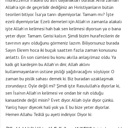
münezzehtir ifadesi bu asıl dayanakları buralar. Ama zaman
Allah’a için de geçerlidir dediğiniz an Hıristiyanların bütün
teorileri bitiyor. İsa’ya tanrı diyemiyorlar. Tamam mı? İşte
ezeli diyemiyorlar. Ezeli demeleri için Allah’ın zamanla alakalı
işte Allah’ın kelimesi hah bak sen kelimesi diyorsun ya o bana
yeter diyor. Tamam. Gerisi kalsın. Şimdi bizim hurafecilerin de
tavrının aynı olduğunu görmeniz lazım. Biliyorsunuz burada
Sayın Ekrem hoca iki buçuk saatten fazla zaman konusunu
anlattı. En son cümlesi bu konu akılla anlaşılmaz oldu. Ya
kalk git kardeşim bu Allah’ın dini; Allah aklını
kullanmayanların üstüne pisliği yağdıracağını söylüyor. O
zaman bu pislik sahası demek ki. Biz buradan uzaklaşmak
zorundayız. Öyle değil mi? Şimdi işte Rasulullah’a diyorlar ki,
sen İsa’nın Allah’ın kelimesi ve ondan bir ruh olduğu
kanaatinde değil misin? Evet diyor. Allah öyle diyor çünkü.
Yanlış hayır diyecek hali yok ya. E bu bize yeter diyorlar.
Hemen Allahu Teâlâ şu ayeti indiriyor. Diyor ki: