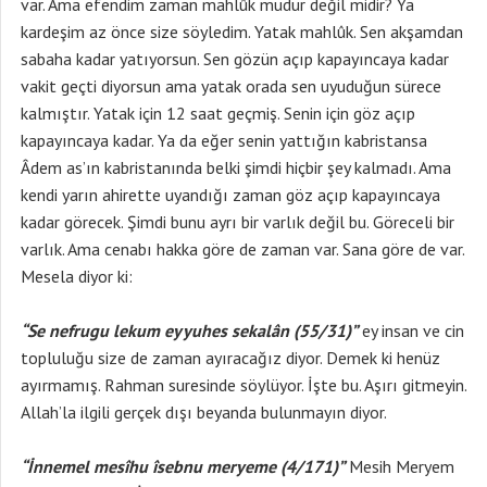
var. Ama efendim zaman mahlûk mudur değil midir? Ya
kardeşim az önce size söyledim. Yatak mahlûk. Sen akşamdan
sabaha kadar yatıyorsun. Sen gözün açıp kapayıncaya kadar
vakit geçti diyorsun ama yatak orada sen uyuduğun sürece
kalmıştır. Yatak için 12 saat geçmiş. Senin için göz açıp
kapayıncaya kadar. Ya da eğer senin yattığın kabristansa
Âdem as’ın kabristanında belki şimdi hiçbir şey kalmadı. Ama
kendi yarın ahirette uyandığı zaman göz açıp kapayıncaya
kadar görecek. Şimdi bunu ayrı bir varlık değil bu. Göreceli bir
varlık. Ama cenabı hakka göre de zaman var. Sana göre de var.
Mesela diyor ki:
“Se nefrugu lekum eyyuhes sekalân (55/31)”
ey insan ve cin
topluluğu size de zaman ayıracağız diyor. Demek ki henüz
ayırmamış. Rahman suresinde söylüyor. İşte bu. Aşırı gitmeyin.
Allah’la ilgili gerçek dışı beyanda bulunmayın diyor.
“İnnemel mesîhu îsebnu meryeme (4/171)”
Mesih Meryem