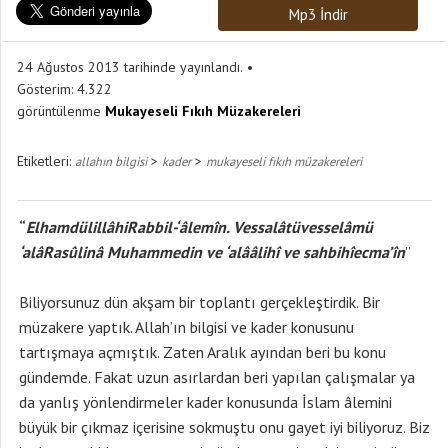
Mp3 İndir
24 Ağustos 2013 tarihinde yayınlandı.
Gösterim:
4.322
görüntülenme
Mukayeseli Fıkıh Müzakereleri
Etiketleri:
>
>
allahın bilgisi
kader
mukayeseli fıkıh müzakereleri
“
ElhamdülillâhiRabbil-‘âlemîn. Vessalâtüvesselâmü
‘alâRasûlinâ Muhammedin ve ‘alââlihî ve sahbihîecma’în
”
Biliyorsunuz dün akşam bir toplantı gerçekleştirdik. Bir
müzakere yaptık. Allah’ın bilgisi ve kader konusunu
tartışmaya açmıştık. Zaten Aralık ayından beri bu konu
gündemde. Fakat uzun asırlardan beri yapılan çalışmalar ya
da yanlış yönlendirmeler kader konusunda İslam âlemini
büyük bir çıkmaz içerisine sokmuştu onu gayet iyi biliyoruz. Biz