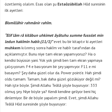
özetlemiş olalım. Esas olan şu
Estaûzübillah
Hûd suresinin
ilk ayetleri:
Bismillâhir rahmânir rahîm.
“Elif lâm râ kitâbun uhkimet âyâtuhu summe fussılet min
ledun hakîmin habîr.(11/1)”
evet bu bir kitaptır ki ayetleri
muhkem
kılınmış sonra hakîm ve habîr tarafından da
açıklanmıştır. Bunu niye tam ekran yapamıyoruz? Ha o
kendisi büyüsün yani. Yok yok şimdi ben tam ekran yapmaya
çalışıyorum. F4 e basıyorum bir şey yapmıyor. F11 e mi
basayım? Şey daha güzel olur da. Power point’e. Hah şimdi
oldu tamam. Tamam, bak daha güzel gözüküyor değil mi?
Hah işte böyle. Şimdi Allahu Teâlâ şöyle buyuruyor: 333
olmuş şey. Niye böyle ya? Kendi kendine geliyor beni hiç
dinlemiyor. Bir de böyle yapalım şimdi. Evet, şimdi Allahu
Teâlâ Hûd suresinde şöyle buyuruyor: