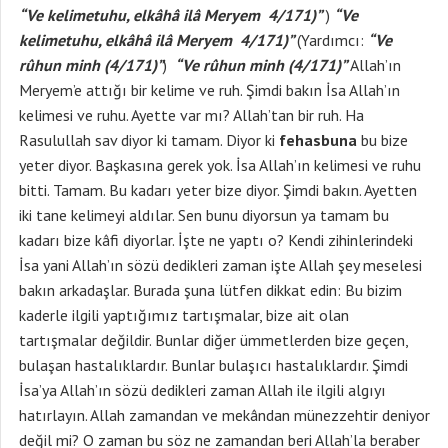
“Ve kelimetuhu, elkâhâ ilâ Meryem 4/171)”
)
“Ve
kelimetuhu, elkâhâ ilâ Meryem 4/171)”
(Yardımcı:
“V
e
rûhun minh (4/171)”
)
“V
e rûhun minh (4/171)”
Allah’ın
Meryem’e attığı bir kelime ve ruh. Şimdi bakın İsa Allah’ın
kelimesi ve ruhu. Ayette var mı? Allah’tan bir ruh. Ha
Rasulullah sav diyor ki tamam. Diyor ki
fehasbuna
bu bize
yeter diyor. Başkasına gerek yok. İsa Allah’ın kelimesi ve ruhu
bitti. Tamam. Bu kadarı yeter bize diyor. Şimdi bakın. Ayetten
iki tane kelimeyi aldılar. Sen bunu diyorsun ya tamam bu
kadarı bize kâfi diyorlar. İşte ne yaptı o? Kendi zihinlerindeki
İsa yani Allah’ın sözü dedikleri zaman işte Allah şey meselesi
bakın arkadaşlar. Burada şuna lütfen dikkat edin: Bu bizim
kaderle ilgili yaptığımız tartışmalar, bize ait olan
tartışmalar değildir. Bunlar diğer ümmetlerden bize geçen,
bulaşan hastalıklardır. Bunlar bulaşıcı hastalıklardır. Şimdi
İsa’ya Allah’ın sözü dedikleri zaman Allah ile ilgili algıyı
hatırlayın. Allah zamandan ve mekândan münezzehtir deniyor
değil mi? O zaman bu söz ne zamandan beri Allah’la beraber