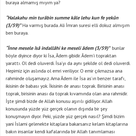
buraya almamış mıyım ya?
“Halakahu min turâbin summe kâle lehu kun fe yekûn
(3/59)”
Ha varmış burada. Ali İmran suresi elli dokuz almışım
ben buraya.
“İnne mesele îsâ indallâhi ke meseli âdem (3/59)”
bunlar
böyle diyince diyor ki İsa, Âdem gibidir. Âdem’i topraktan
yarattı. Ol dedi oluverdi. İsa’yı da aynı şekilde ol dedi oluverdi.
Hepimiz için aslında ol emri veriliyor. O emir çıkmazsa ana
rahminde oluşamayız. Ama Âdem ile İsa as’ın benzer tarafı,
ikisinin de babası yok. İkisinin de anası toprak. Birisinin anası
toprak, birisinin anası da toprak kıvamında olan ana rahmidir.
İşte şimdi bizde de Allah konusu aşırılı gidiliyor. Allah
konusunda yüzde yüz gerçek olanın dışında bir şey
konuşmayın diyor. Peki, yüzde yüz gerçek nasıl? Şimdi bizim
yani İslami gelenekte kitaplara bakarsanız kelam kitaplarına
bakın insanlar kendi kafalarında bir Allah tanımlaması