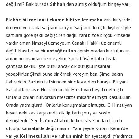
değil mi? Bak burada
Sıhhah
den almış olduğum bir şey var:
Elebbe bil mekani i ekame bihi ve lezimehu
yani bir yerde
duruyor ve orada sağlam kalıyor. Sağlam duruşlu kişiler. Öyle
şartlara göre şekil değiştiren değil. Yani bizde birçok kimsede
vardır aman kimseyi üzmeyelim Cenabı Hakk’ı üz önemli
değil. Nasıl olsa bir
estağfirullah
dersin oradan kurtulursun
aman bu insanları üzmeyelim. Sanki hâşâ Allahu Teala
çantada keklik. İşte bunu ancak dik duruşlu insanlar
yapabilirler. Şimdi buna bir örnek vereyim ben. Şimdi bakın
Fahreddin Razi’nin tefsirinden bir olay aldım buraya. Bu yani
Rasulullah sav’e Necran’dan bir Hıristiyan heyeti gelmişti.
Onlarla onları biliyorsun mescitte misafir etmişti Rasulullah.
Orada yatmışlardı. Onlarla konuşmalar olmuştu. O Hıristiyan
heyet nebi sav karşısında dikilip tartışmış ve şöyle
demişlerdi: “Sen İsa’nın Allah’ın kelimesi ve ondan bir ruh
olduğu kanaatinde değil misin?” Yani şeyde Kuranı Kerim’de
var ya.
Kelimetullahi ve ruhun minh
bir ayetteydi. (Yardımcı: