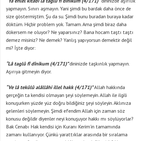
“Yâ ehlel kitâbi lâ taglû fî dînikum (4/171)”
dininizde aşırılık
yapmayın. Sınırı aşmayın. Yani şimdi bu bardak daha önce de
size göstermiştim. Şu da su. Şimdi bunu buradan buraya kadar
döktüm. Hiçbir problem yok. Tamam. Ama şimdi biraz daha
dökersem ne oluyor? Ne yaparsınız? Bana hocam taştı taştı
demez misiniz? Ne demek? Yanlış yapıyorsun demektir değil
mi? İşte diyor:
“Lâ taglû fî dînikum (4/171)”
dininizde taşkınlık yapmayın.
Aşırıya gitmeyin diyor.
“Ve lâ tekûlû alâllâhi illel hakk (4/171)”
Allah hakkında
gerçeğin ta kendisi olmayan şeyi söylemeyin. Allah ile ilgili
konuşurken yüzde yüz doğru bildiğiniz şeyi söyleyin. Aklınıza
gelenleri söylemeyin. Şimdi efendim Allah için zaman söz
konusu değildir diyenler neyi konuşuyor hakkı mı söylüyorlar?
Bak Cenabı Hak kendisi için Kuranı Kerim’in tamamında
zamanı kullanıyor. Çünkü yarattıklar arasında bir sıralama