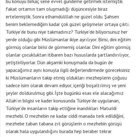
bu konuyu birkaç sene evvel gündeme getirmek istemiştik
fakat ortamın tam oluşmadığı düşüncesiyle biraz
ertelemiştik. Sonra elhamdülillah ne güzel oldu. Şahsen
benim beklemediğim kadar çok güzel gelişmeler ortaya çıktı.
Türkiye’de bunu niye takmadınız? Türkiye’de biliyorsunuz her
yerde olduğu gibi Müslümanlar ikiye ayrılıyor. Birisi, dini eğitim
görmüş olanlar birisi de görmemiş olanlar. Dini eğitim görmüş
olanlar çocukluktan itibaren bazı hususlarda şartlandırılıyor,
yetiştiriliyorlar. Dün akşamki konuşmada da bugün de
yapacağımız aynı konuyla ilgili değerlendirmede göreceksiniz
ki Müslümanların takip etmiş oldukları mezheplerin çoğusu
sadece isim olarak devam ediyor, içeriği boşaltılmış ve yeni
şeyler doldurulmuş gibi. İşte bugünkü esas ele alacağımız
Allah’ın bilgisi ve kader konusunda Türkiye’de uygulanan,
Türkiye’de insanların takip ettiğine inandıkları Maturidi
mezhebi. O mezhebin ne kadar ciddi manada terk edildiğini,
mezhebe taban tabana zıt görüşlerin o mezhebin görüşü
olarak hala uygulandığını burada hep beraber tekrar