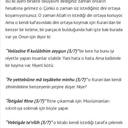
Bu iki ayeti birlikte okuyalım dediğiniz zaman onların
hesabına gelmez o. Çünkü o zaman siz istediğiniz dini ortaya
koyamıyorsunuz. O zaman Allah’ın istediği din ortaya konuyor.
Ama o kendi kafasındaki dini ortaya koymak için Kuran’dan bir
benzer bir kelime, bir parçacık bulduğunda hah işte bak burada
var ya. Onun için diyor ki:
“Vellezîne fî kulûbihim zeygun (3/7)”
bir kere ha bunu iyi
niyetle yapan insanlar olabilir. Yani hata o hata. Ama kalbinde
bir kayma var. Niyeti kötü.
“Fe yettebiûne mâ teşâbehe minhu (3/7)”
o Kuran’dan kendi
zihnindekine benzeyenin peşine düşer. Niye?
“İbtigâel fitne (3/7)”
fitne çıkarmak için. Müslümanları
sıkıntıya sokmak için böyle yapar.
“Vebtigâe te’vîlih (3/7)”
o kitabı kendi istediği tarafa çekmek