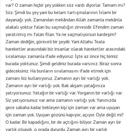
var? O zaman hiçbir şey yokken söz vardı diyorlar. Tamam mı?
Söz. Şimdi bu şey yani bu kelam tartışmalarının İslami bir
dayanağı yok. Zamandan mekândan Allah zamanla mekânla
alakalı yoktur falan bu saçmalığın zirvesidir. Efendim zaman
yaratılmış mı falan filan. Ya ne saçmalıyorsun kardeşim?
Zaman dediğin, göreceli bir şeydir. Yani Allahu Teala
hareketler arasındaki biz insanlar olarak hareketler arasındaki
sıralamayı zamanla ifade ediyoruz. İşte az önce hiç biriniz
burada yoktunuz. Şimdi geldiniz burada varsınız. Biraz sonra
gideceksiniz. Ha bunların sıralamasını ifade etmek için
zamanı biz kullanıyoruz. Zamanın ayrı bir varlığı yok.
Zamanın ayrı bir varlığı yok. Bak akşam yatağınıza
yatıyorsunuz. Yatağın bir varlığı var. Yorganın bir varlığı var.
Siz yatıyorsunuz var ama zamanın varlığı yok. Yanınızda
gece sabaha kadar bekleyen kişi için zaman var ama uyuyan
için zaman yok. Uyuyan gözünü kapıyor, açıyor. Öyle değil mi?
O kadar. Bir kapadığını, bir de açtığını biliyor. Zaman ayrı bir
varlık olsaydı, o orada dururdu. Zaman ayrı bir varlık