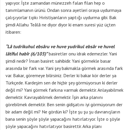
yapıyor. İşte zamandan münezzeh falan filan hep o
tanımlamanın ürünü. Ondan sonra ayetleri oraya uydurmaya
çalışıyorlar tıpkı Hıristiyanların yaptığı uydurma gibi. Bak
şimdi Allahu Teâlâ ne diyor diyor ki enam suresi yüz üçten
itibaren:
“Lâ tudrikuhul ebsâru ve huve yudrikul ebsâr ve huvel
lâtîful habîr (6/103)”
basiretler onu idrak edemezler. Yani
şimdi nedir? İnsan basiret sahibidir. Yani görmekle basar
arasında bir fark var. Yani şey bakmakla görmek arasında fark
var. Bakar, göremeye bilirsiniz. Derler ki bakar kör derler ya
Türkçede. Kardeşim sen de hiçbir şey görmüyorsun ki derler
değil mi? Yani görmek farkına varmak demektir. Anlayabilmek
demektir. Kavrayabilmek demektir. İşin arka planını
görebilmek demektir. Ben senin gidişatını iyi görmüyorum der
bir adam değil mi? Ne gördün ki? İşte şu şu şu davranışların
bana senin şöyle şöyle yapacağını hatırlatıyor. İşte o şöyle
şöyle yapacağını hatırlatıyor basirettir. Arka planı