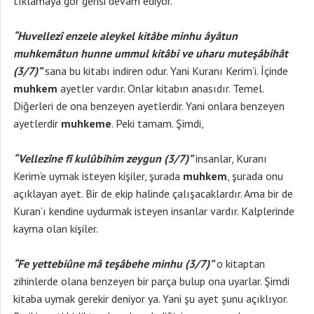
tıklamaya gör gerisi devam ediyor.
“Huvellezî enzele aleykel kitâbe minhu âyâtun
muhkemâtun hunne ummul kitâbi ve uharu muteşâbihât
(3/7)”
sana bu kitabı indiren odur. Yani Kuranı Kerim’i. İçinde
muhkem
ayetler vardır. Onlar kitabın anasıdır. Temel.
Diğerleri de ona benzeyen ayetlerdir. Yani onlara benzeyen
ayetlerdir
muhkeme
. Peki tamam. Şimdi,
“Vellezîne fî kulûbihim zeygun (3/7)”
insanlar, Kuranı
Kerim’e uymak isteyen kişiler, şurada
muhkem
, şurada onu
açıklayan ayet. Bir de ekip halinde çalışacaklardır. Ama bir de
Kuran’ı kendine uydurmak isteyen insanlar vardır. Kalplerinde
kayma olan kişiler.
“Fe yettebiûne mâ teşâbehe minhu (3/7)”
o kitaptan
zihinlerde olana benzeyen bir parça bulup ona uyarlar. Şimdi
kitaba uymak gerekir deniyor ya. Yani şu ayet şunu açıklıyor.