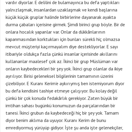
vardır diyorlar. E delilini de bulamayınca bu defa yaptıkları
yalnızlaşmak, insanlardan uzaklaşmak ve kendi başlarına
küçük küçük gruplar halinde birbirlerine dayanarak ayakta
durma çabaları içerisine girmek. Şimdi birinci grup böyle. Bir de
onlara hocalık yapanlar var. Onlar da dükkânlarının
kapanmasından korktukları için bunları sürekli hiç olmazsa
mevcut müşteriyi kaçırmayalım diye destekliyorlar. E sayı
itibariyle oldukça fazla çünkü insanlar içerisinde akıllarını
kullananlar maalesef çok az. İkinci bir grup Müslüman var
onların kaybedecekleri bir şey yok. İkinci grup olanlar da ikiye
ayrılıyor. Birisi geleneksel bilgilerinin tamamının üzerini
çizebiliyor. E Kuranı Kerim’e aykırıymış ben istemiyorum diyor
bu defa kendisini tashiye etmeye çalışıyor. Bu kolay değil
çünkü bir çok konuda fedakârlık gerekiyor. Zaten büyük bir
imtihan sahası bugünkü konumuzun da parçalarından bir
tanesi. İkinci grubun da kaybedeceği hiç bir şey yok. Tamam
diyor benim aklıma da uyuyor. Kuranı Kerim de bunu
emrediyormuş yürüyüp gidiyor. İşte şu anda işte gelenekçiler,