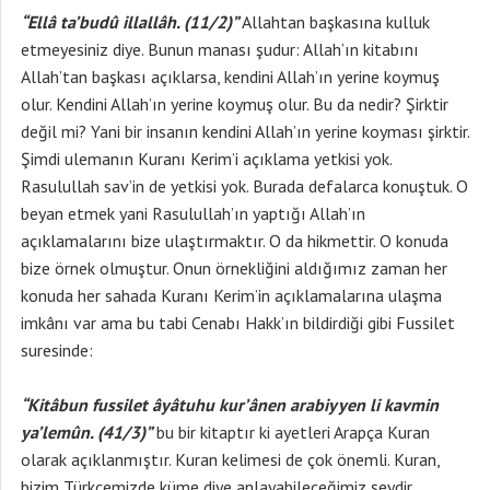
“Ellâ ta’budû illallâh. (11/2)”
Allahtan başkasına kulluk
etmeyesiniz diye. Bunun manası şudur: Allah’ın kitabını
Allah’tan başkası açıklarsa, kendini Allah’ın yerine koymuş
olur. Kendini Allah’ın yerine koymuş olur. Bu da nedir? Şirktir
değil mi? Yani bir insanın kendini Allah’ın yerine koyması şirktir.
Şimdi ulemanın Kuranı Kerim’i açıklama yetkisi yok.
Rasulullah sav’in de yetkisi yok. Burada defalarca konuştuk. O
beyan etmek yani Rasulullah’ın yaptığı Allah’ın
açıklamalarını bize ulaştırmaktır. O da hikmettir. O konuda
bize örnek olmuştur. Onun örnekliğini aldığımız zaman her
konuda her sahada Kuranı Kerim’in açıklamalarına ulaşma
imkânı var ama bu tabi Cenabı Hakk’ın bildirdiği gibi Fussilet
suresinde:
“Kitâbun fussilet âyâtuhu kur’ânen arabiyyen li kavmin
ya’lemûn. (41/3)”
bu bir kitaptır ki ayetleri Arapça Kuran
olarak açıklanmıştır. Kuran kelimesi de çok önemli. Kuran,
bizim Türkçemizde küme diye anlayabileceğimiz şeydir.