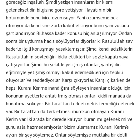
göreceğiz inşallah. Şimdi yetişen insanların bir kısmı
geleneksel din bilgisine göre yetişiyor. Hayatının bir
bölümünde bunu iyice özümsüyor. Yani özümseme pek
olmuyor da kendisine zorla kabul ettiriyor bunu yani vücudu
şartlandırıyor. Bilhassa kader konusu hiç anlaşılmıyor. Ondan
sonra bir uydurma hadis söylüyorlar diyorlar ki Rasulullah sav
kaderle ilgili konuşmayı yasaklamıştır. Şimdi kendi acizliklerini
Rasulullah’ın söylediğini iddia ettikleri bir sözle kapatmaya
çalışıyorlar. Şimdi bu şekilde yetişmiş olanlar, yanlış din
eğitimiyle yetişmiş olmayı kabul edemedikleri için tepkili
oluyorlar. Ve reddediyorlar. Karşı çıkıyorlar. Karşı çıkarken de
hepsi Kuranı Kerime inandığını söyleyen insanlar olduğu için
konunun ayetlerle anlatılmış olması onları ciddi manada da
bunalıma sokuyor. Bir taraftan terk etmek istemediği gelenek
var. Bir taraftan da terk etmesi mümkün olmayan Kuranı
Kerim var. İki arada bir derede kalıyor. Kuran mı gelenek mi ve
şunu asla hazmedemiyorlar bizim ulemamız Kuranı Kerim’e
aykırı bir şey söylemez. Onlar söylemişse mutlaka bir delili