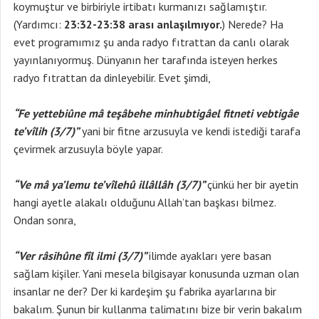
koymuştur ve birbiriyle irtibatı kurmanızı sağlamıştır.
(Yardımcı:
23:32-23:38 arası anlaşılmıyor.
) Nerede? Ha
evet programımız şu anda radyo fıtrattan da canlı olarak
yayınlanıyormuş. Dünyanın her tarafında isteyen herkes
radyo fıtrattan da dinleyebilir. Evet şimdi,
“Fe yettebiûne mâ teşâbehe minhubtigâel fitneti vebtigâe
te’vîlih (3/7)”
yani bir fitne arzusuyla ve kendi istediği tarafa
çevirmek arzusuyla böyle yapar.
“Ve mâ ya’lemu te’vîlehû illâllâh (3/7)”
çünkü her bir ayetin
hangi ayetle alakalı olduğunu Allah’tan başkası bilmez.
Ondan sonra,
“Ver râsihûne fîl ilmi (3/7)”
ilimde ayakları yere basan
sağlam kişiler. Yani mesela bilgisayar konusunda uzman olan
insanlar ne der? Der ki kardeşim şu fabrika ayarlarına bir
bakalım. Şunun bir kullanma talimatını bize bir verin bakalım