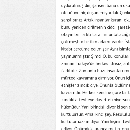
uydurulmuş din, şahsen bana da oku
olduğunu hiç düşünemiyorduk. Çünkü 
şanslısınız. Artık insanlar kuranı 
bunu yeniden dirilmenin ciddi işaret
olayın bir farklı tarafını anlatacağı
çok meşhur bir ilim adamı vardır. İ
kitabı tercüme edilmiştir. Aynı isim
yayınlanmıştır. Şimdi O, bu konular
zaman Türkiye’de herkes: dinsiz, ahl
farklıdır. Zamanla bazı insanları m
mürted kavramına girmiyor. Onun içi
etnişler zındık diye. Onunla öldürm
kavramdır. Herkes kendine göre bir t
zındıkta tevbeye davet etmiyorsunuz.
hükmüdür. Yani birincisi: diyor ki 
kurtulursun. Ama ikinci şey, Resulul
kurtulamazsın diyor. Yani kişinin t
ediyor. Önümdeki arapça metin, onu