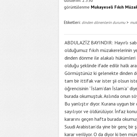
Gösterim:
2.350
görüntülenme
Mukayeseli Fıkıh Müzak
Etiketleri:
>
dinden dönenlerin durumu
muka
ABDULAZİZ BAYINDIR: Hayırlı sabahl
olduğumuz fıkıh müzakerelerinin yen
dinden dönme ile alakalı hükümleri 
olduğu şeklinde ifade edilir halk a
Görmüştünüz ki gelenekte dinden d
tam bir ittifak var ister şii olsun i
öğrencisinin “İslam’dan İslam’a” di
burada okumuştuk. Aslında onun söyl
Bu yanlıştır diyor. Kurana uygun bir
sayılıyor ve öldürülüyor. İnfaz ko
kararını geçen hafta burada okumuşt
Suudi Arabistan’da yine bir genç bir
karar veriliyor. O da diyor ki ben m