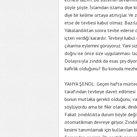
şöyle şöyle. İslamdan islama diye k
diye bir kelime ortaya atmışlar. Ve 
etse de tevbesi kabul olmaz. Bazılar
Yakalandıktan sonra tevbe ederse değ
içten verdiği karardır. Tevbeyi kabu
çıkarma eylemini görüyoruz. Yani si
doğru ise önce size uygulanması lazı
Dolayısıyla zındık da esas şey diyor
kafirlik olduğunu? Bu konuda mezhep
YAHYA ŞENOL: Geçen hafta mürted k
tarafından tevbeye davet edilmesi g
bunun mutlaka gerekli olduğunu, v
söylüyordu ama bir fikir olarak, din
Fakat zındıklıkta durum böyle değil
otomatikman devreye giriyor. Zındık
kesimi tanımlamak için kullanılan bi