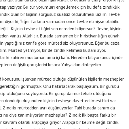
itap yazıyor. Bu tür yorumları engellemek için bu defa zındıklık
zındık olan bir kişinin sorgusuz sualsiz öldürülmesi lazım. Tevbe
ı diyor ki; “eğer farkına varmadan önce tevbe etmişse olabilir.
il”. Kişinin tevbe ettiğini sen nereden biliyorsun? Tevbe, kişinin
l eden yanlız Allah’tır. Burada tamamen bir hıristiyanlığın günah
zin yaptığınız tarife göre mürted siz oluyorsunuz. Eğer bu ceza
m. Mürted yetmiyor, bir de zındık kelimesi kullanılıyor.
lar ki zahiren müslüman ama içi kafir. Nereden biliyorsunuz içinde
lerin değişik görüşlerini kısaca Yahya’dan dinleyelim.
onusunu işlerken mürted olduğu düşünülen kişilerin mezhepler
erektiğini görmüştük. Onu hatırlatarak başlayalım. Bir gurubu
acip olduğunu söylüyordu. Bir gurup da müstehab olduğunu
den döndüğü düşünülen kişinin tevbeye davet edilmesi fikri var.
. Zındıkı mürtedden ayrı düşünüyorlar. Tabi burada tanım da
ı ne diye tanımlıyorlar mezhepler? Zındık ilk başta farklı bir
r kavram olarak arapçaya giriyor. Arapça bir kelime değil zındık.