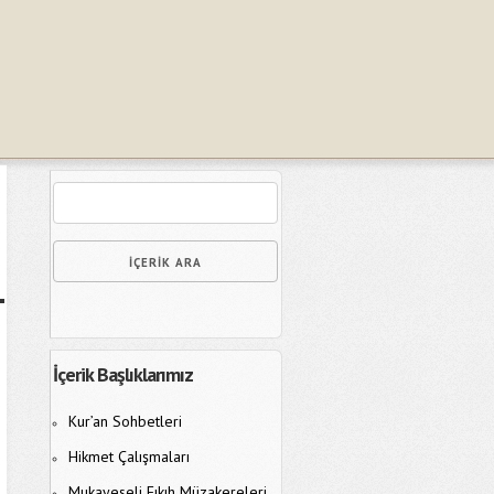
İçerik Başlıklarımız
Kur’an Sohbetleri
Hikmet Çalışmaları
Mukayeseli Fıkıh Müzakereleri