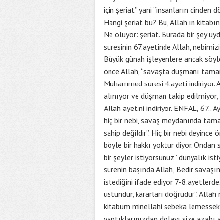
için şeriat” yani “insanların dinden
Hangi şeriat bu? Bu, Allah’ın kitabı
Ne oluyor: şeriat. Burada bir şey uy
suresinin 67.ayetinde Allah, nebimiz
Büyük günah işleyenlere ancak söyl
önce Allah, “savaşta düşmanı tamam
Muhammed suresi 4.ayeti indiriyor. 
alınıyor ve düşman takip edilmiyor, 
Allah ayetini indiriyor. ENFAL, 67.. 
hiç bir nebi, savaş meydanında tam
sahip değildir”. Hiç bir nebi deyince 
böyle bir hakkı yoktur diyor. Ondan 
bir şeyler istiyorsunuz” dünyalık ist
surenin başında Allah, Bedir savaşı
istediğini ifade ediyor 7-8.ayetlerd
üstündür, kararları doğrudur”. Alla
kitabüm minellahi sebeka lemessekü
yaptıklarınızdan dolayı size azabı a