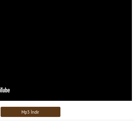
Bağlantıyı Gönderin
[recaptcha]
Mp3 İndir