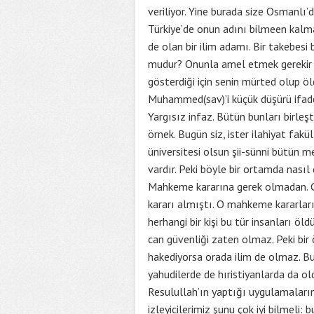
veriliyor. Yine burada size Osmanlı’
Türkiye’de onun adını bilmeen kalma
de olan bir ilim adamı. Bir takebesi 
mudur? Onunla amel etmek gerekir mi
gösterdiği için senin mürted olup öl
Muhammed(sav)’i küçük düşürü ifade
Yargısız infaz. Bütün bunları birle
örnek. Bugün siz, ister ilahiyat fakü
üniversitesi olsun şii-sünni bütün 
vardır. Peki böyle bir ortamda nasıl 
Mahkeme kararına gerek olmadan. G
kararı almıştı. O mahkeme kararları
herhangi bir kişi bu tür insanları 
can güvenliği zaten olmaz. Peki bi
hakediyorsa orada ilim de olmaz. Bu
yahudilerde de hıristiyanlarda da o
Resulullah’ın yaptığı uygulamaların 
izleyicilerimiz şunu çok iyi bilmeli: