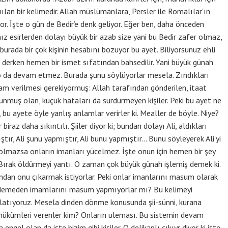
nılan bir kelimedir. Allah müslümanlara, Persler ile Romalılar’ın
yor. İşte o gün de Bedir’e denk geliyor. Eğer ben, daha önceden
z esirlerden dolayı büyük bir azab size yani bu Bedir zafer olmaz,
burada bir çok kişinin hesabını bozuyor bu ayet. Biliyorsunuz ehli
 derken hemen bir ismet sıfatından bahsedilir. Yani büyük günah
, o da devam etmez. Burada şunu söylüyorlar mesela. Zındıkları
lam verilmesi gerekiyormuş: Allah tarafından gönderilen, itaat
unmuş olan, küçük hataları da sürdürmeyen kişiler. Peki bu ayet ne
, bu ayete öyle yanlış anlamlar verirler ki. Mealler de böyle. Niye?
iraz daha sıkıntılı. Şiiler diyor ki; bundan dolayı Ali, aldıkları
ştır, Ali şunu yapmıştır, Ali bunu yapmıştır… Bunu söyleyerek Ali’yi
 olmazsa onların imanları yücelmez. İşte onun için hemen bir şey
. Bırak öldürmeyi yantı. O zaman çok büyük günah işlemiş demek ki.
ndan onu çıkarmak istiyorlar. Peki onlar imanlarını masum olarak
 demeden imamlarını masum yapmıyorlar mı? Bu kelimeyi
nlatıyoruz. Mesela dinden dönme konusunda şii-sünni, kurana
u hükümleri verenler kim? Onların uleması. Bu sistemin devam
gel olan da işte bizim gibi kişiler. O delikanlı çıkıyr diyor ki işte