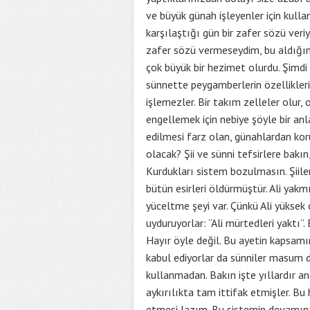
ve büyük günah işleyenler için kulla
karşılaştığı gün bir zafer sözü veri
zafer sözü vermeseydim, bu aldığını
çok büyük bir hezimet olurdu. Şimdi 
sünnette peygamberlerin özellikleri
işlemezler. Bir takım zelleler olur
engellemek için nebiye şöyle bir an
edilmesi farz olan, günahlardan kor
olacak? Şii ve sünni tefsirlere bakın
Kurdukları sistem bozulmasın. Şiiler b
bütün esirleri öldürmüştür. Ali yakmı
yüceltme şeyi var. Çünkü Ali yüksek
uyduruyorlar: “Ali mürtedleri yaktı”
Hayır öyle değil. Bu ayetin kapsamı
kabul ediyorlar da sünniler masum
kullanmadan. Bakın işte yıllardır a
aykırılıkta tam ittifak etmişler. B
etmesi lazım. Bu sistemin devamına en