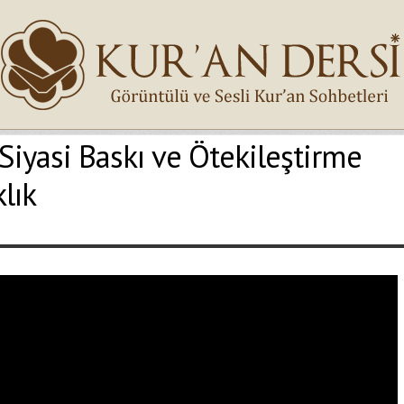
Siyasi Baskı ve Ötekileştirme
İsminiz (*)
klık
Epostanız (*)
Yaşadığınız Hatanın Ayrıntıları