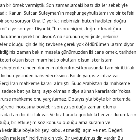
dan bir örnek vermiştik. Son zamanlardaki bazı diziler sebebiyle
dı: Kanuni Sultan Süleyman’ın meşhur şeyhulislamı ve bir tefsiri
bir soru soruyor Ona. Diyor ki; “nebimizin bütün hadisleri doğru
” diye soruyor. Diyor ki; “bu soru biçimi, doğru olmadığını
dürülmeni gerektirir”diyor. Ama sorunun içeriğinde, nebimiz
ler olduğu için de hiç tevbene gerek yok öldürülmen lazım diyor.
ştirdiğiniz zaman bakın mesela günümüzden iki tane örnek, tarihden
lteleri olsun ister imam hatip okulları olsun ister islam
mezheplerde dinden dönenin öldürülmesi konusunda tam bir ittifak
din hürriyetinden bahsedeceksiniz. Bir de yargısız infaz var.
erçi İran mahkeme kararı almıştı. SuudiArabistan da mahkeme
 sadece batıya karşı ayıp olmasın diye alınan kararlardır. Yoksa
öldürürse mahkeme onu yargılamaz. Dolayısıyla böyle bir ortamda
r öğrenci, hocasına böylebir soruyu sorduğu zaman ölümü
rada tam bir ittifak var. Ve biz burada gördük ki benzer durumların
lduğu, bir etkileşim söz konusu olduğu ama kuranın ve
kesinlikle böyle bir şeyi kabul etmediği açın ve net. Değerli
 bugün malesef indirilmiş din yok. Bir uydurulmuş din vardır. Bu