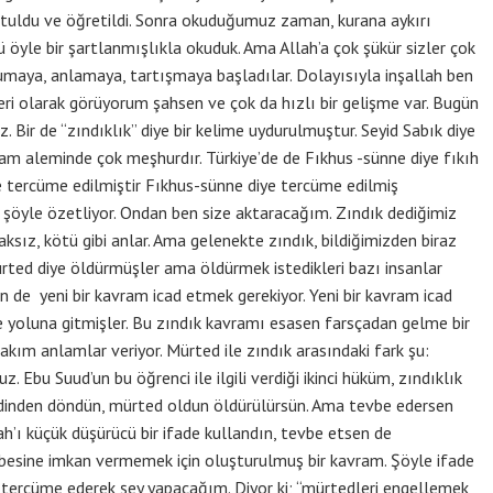
tuldu ve öğretildi. Sonra okuduğumuz zaman, kurana aykırı
öyle bir şartlanmışlıkla okuduk. Ama Allah’a çok şükür sizler çok
okumaya, anlamaya, tartışmaya başladılar. Dolayısıyla inşallah ben
leri olarak görüyorum şahsen ve çok da hızlı bir gelişme var. Bugün
z. Bir de “zındıklık” diye bir kelime uydurulmuştur. Seyid Sabık diye
slam aleminde çok meşhurdır. Türkiye’de de Fıkhus -sünne diye fıkıh
le tercüme edilmiştir Fıkhus-sünne diye tercüme edilmiş
ı şöyle özetliyor. Ondan ben size aktaracağım. Zındık dediğimiz
aksız, kötü gibi anlar. Ama gelenekte zındık, bildiğimizden biraz
ürted diye öldürmüşler ama öldürmek istedikleri bazı insanlar
n de yeni bir kavram icad etmek gerekiyor. Yeni bir kavram icad
e yoluna gitmişler. Bu zındık kavramı esasen farsçadan gelme bir
akım anlamlar veriyor. Mürted ile zındık arasındaki fark şu:
 Ebu Suud’un bu öğrenci ile ilgili verdiği ikinci hüküm, zındıklık
sen dinden döndün, mürted oldun öldürülürsün. Ama tevbe edersen
lah’ı küçük düşürücü bir ifade kullandın, tevbe etsen de
evbesine imkan vermemek için oluşturulmuş bir kavram. Şöyle ifade
 tercüme ederek şey yapacağım. Diyor ki; “mürtedleri engellemek