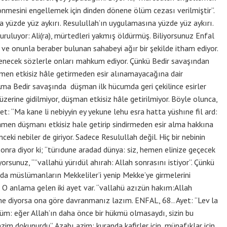
 dönmesini engellemek için dinden dönene ölüm cezası verilmiştir”.
na yüzde yüz aykırı. Resulullah’ın uygulamasına yüzde yüz aykırı.
duruluyor: Ali(ra), mürtedleri yakmış öldürmüş. Biliyorsunuz Enfal
i ve onunla beraber bulunan sahabeyi ağır bir şekilde itham ediyor.
enecek sözlerle onları mahkum ediyor. Çünkü Bedir savaşından
en etkisiz hâle getirmeden esir alınamayacağına dair
Ama Bedir savaşında düşman ilk hücumda geri çekilince esirler
üzerine gidilmiyor, düşman etkisiz hâle getirilmiyor. Böyle olunca,
Ayet: “Ma kane li nebiyyin ey yekune lehu esra hatta yüshıne fil ard:
amen düşmanı etkisiz hale getirip sindirmeden esir alma hakkına
önceki nebiler de giriyor. Sadece Resulullah değil. Hiç bir nebinin
sonra diyor ki; “türıdune aradad dünya: siz, hemen elinize geçecek
iyorsunuz, “”vallahü yürıdül ahırah: Allah sonrasını istiyor”. Çünkü
nda müslümanların Mekkeliler’i yenip Mekke’ye girmelerini
e. O anlama gelen iki ayet var. “vallahü azızün hakım:Allah
h ne diyorsa ona göre davranmanız lazım. ENFAL, 68.. Ayet: “Lev la
m: eğer Allah’ın daha önce bir hükmü olmasaydı, sizin bu
zim dokunurdu”. Azabı azim: kuranda kafirler için, münafıklar için