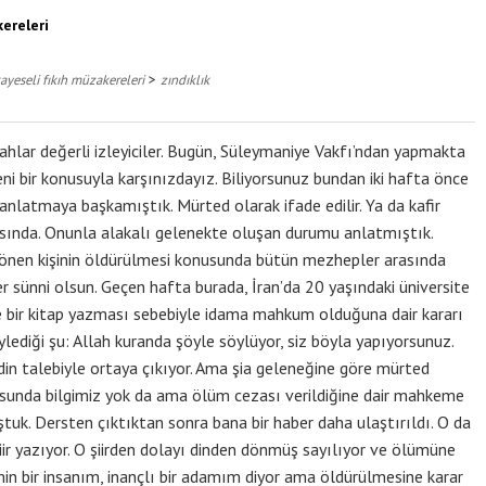
ereleri
>
yeseli fıkıh müzakereleri
zındıklık
ar değerli izleyiciler. Bugün, Süleymaniye Vakfı’ndan yapmakta
i bir konusuyla karşınızdayız. Biliyorsunuz bundan iki hafta önce
anlatmaya başkamıştık. Mürted olarak ifade edilir. Ya da kafir
rasında. Onunla alakalı gelenekte oluşan durumu anlatmıştık.
önen kişinin öldürülmesi konusunda bütün mezhepler arasında
ster sünni olsun. Geçen hafta burada, İran’da 20 yaşındaki üniversite
ye bir kitap yazması sebebiyle idama mahkum olduğuna dair kararı
ediği şu: Allah kuranda şöyle söylüyor, siz böyla yapıyorsunuz.
 din talebiyle ortaya çıkıyor. Ama şia geleneğine göre mürted
nusunda bilgimiz yok da ama ölüm cezası verildiğine dair mahkeme
uk. Dersten çıktıktan sonra bana bir haber daha ulaştırıldı. O da
 şiir yazıyor. O şiirden dolayı dinden dönmüş sayılıyor ve ölümüne
ümin bir insanım, inançlı bir adamım diyor ama öldürülmesine karar