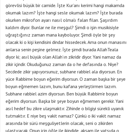
görevlisi büyük bir camide. İşte Kur’anı kerimi hangi makamda
okumak lazım? İşte hangi sesle okumak lazım? İşte burada
okurken mikrofon ayarı nasıl olmalı falan filan. Şaşırdım
kaldım diyor. Bunlar ne ile meşgul? Şimdi o işin musikisiyle
uğraştığınız zaman mana kayboluyor. Şimdi öyle bir şey
olacak ki o kişi kendisini dindar hissedecek. Ama onun manasını
anlarsa senin peşine gelmez. İşte şimdi burada AllahTeala
diyor ki; asıl büyük olan Allah’ın zikridir diyor. Yani namaz da
zikir içindir. Okuduğunuz zaman da o he defasında o. Niye?
Secdede zikir yapıyorsunuz, subhane rabbiel ala diyorsun. En
yüce Rabbime boyun eğerim diyorsun. O zaman başka bir şeye
boyun eğmemen lazım, bunu kafana yerleştirmen lazım.
Subhane rabbiel azim diyorsun. Ben büyük Rabbim’e boyun
eğerim diyorsun. Başka bir şeye boyun eğmemen gerekir. Yani
asıl hedef bu zikre ulaşmaktır. Zihinde o bilgiyi sürekli uyanık
tutmaktır. E niye beş vakit namaz? Çünkü o iki vakit namaz
arasında bir sürü meşguliyetlerin olacak, seni o zikirden
ulaştıracak. Onun için öğle ile ikindide, akşam ile yatsıda o