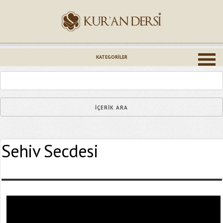
İsminiz (*)
KATEGORILER
Epostanız (*)
Sehiv Secdesi
Yaşadığınız Hatanın Ayrıntıları
Bağlantıyı Gönderin