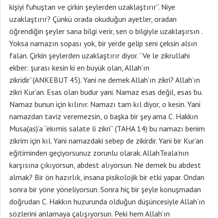
kişiyi fuhuştan ve çirkin şeylerden uzaklaştırır”. Niye
uzaklaştırır? Çünkü orada okuduğun ayetler, oradan
öğrendiğin şeyler sana bilgi verir, sen o bilgiyle uzaklaşırsın .
Yoksa namazın sopası yok, bir yerde gelip seni çeksin alsın
falan. Çirkin şeylerden uzaklaştırır diyor. “Ve le zikrullahi
ekber: şurası kesin ki en büyük olan, Allah’ın
zikridir”(ANKEBUT 45). Yani ne demek Allah’ın zikri? Allah’ın
zikri Kur’an. Esas olan budur yani. Namaz esas değil, esas bu.
Namaz bunun için kılınır. Namazı tam kıl diyor, o kesin. Yani
namazdan taviz veremezsin, o başka bir şey ama C. Hakkın
Musa(as)’a “ekımis salate li zikri” (TAHA 14) bu namazı benim
zikrim için kıl. Yani namazdaki sebep de zikirdir. Yani bir Kur’an
eğitiminden geçiyorsunuz zorunlu olarak. AllahTeala’nın
karşısına çıkıyorsun, abdest alıyorsun. Ne demek bu abdest
almak? Bir ön hazırlık, insana pisikolojik bir etki yapar. Ondan
sonra bir yöne yöneliyorsun. Sonra hiç bir şeyle konuşmadan
doğrudan C. Hakkın huzurunda olduğun düşüncesiyle Allah’ın
sözlerini anlamaya çalışıyorsun. Peki hem Allah’ın