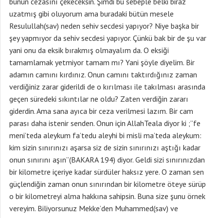
bunun cezasını çekeceksin. Şimdi bu sebeple belki biraz
uzatmış gibi oluyorum ama buradaki bütün mesele
Resulullah(sav) neden sehiv secdesi yapıyor? Niye başka bir
şey yapmıyor da sehiv secdesi yapıyor. Çünkü bak bir de şu var
yani onu da eksik bırakmış olmayalım da. O eksiği
tamamlamak yetmiyor tamam mı? Yani şöyle diyelim. Bir
adamın camını kırdınız. Onun camını taktırdığınız zaman
verdiğiniz zarar giderildi de o kırılması ile takılması arasında
geçen süredeki sıkıntılar ne oldu? Zaten verdiğin zararı
giderdin. Ama sana ayıca bir ceza verilmesi lazım. Bir cam
parası daha istenir senden. Onun için AllahTeala diyor ki ;”fe
meni’teda aleykum fa’tedu aleyhi bi misli ma’teda aleykum:
kim sizin sınırınızı aşarsa siz de sizin sınırınızı aştığı kadar
onun sınırını aşın”(BAKARA 194) diyor. Geldi sizi sınırınızdan
bir kilometre içeriye kadar sürdüler haksız yere. O zaman sen
güçlendiğin zaman onun sınırından bir kilometre öteye sürüp
o bir kilometreyi alma hakkına sahipsin. Buna size şunu örnek
vereyim. Biliyorsunuz Mekke’den Muhammed(sav) ve