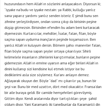
huzurundasın hem Allah’ın sözlerini anlayacaksın. Diyorsun ki;
“iyyake na’budu ve iyyake nestain: ya Rabbi, kulluğu yanlız
sana yaparız yardımı yanlız senden isteriz. E şimdi bunu sen
zihnine yerleştirdiysen, ondan sonra çıkıp da birisinin peşine
düşüp gitmezsin. Birisinden efendim bu adam beni kurtaracak
diyemezsin. Kurtarıcılar, mehdiler, İsalar, falan, filan, böyle
saçma sapan uydurma inançların peşinde koşamazsın. Ben
yanlız Allah’ın kuluyum dersin. Bilmem şahsı maneviler falan,
filan böyle saçma sapan şeyler ortaya çıkarılıyor. Sihirli
kelimelele insanların zihinlerini karıştırmalar, bunların peşine
gidemezsin. Allah’ın emrine uyarsın ama eğer birileri Allah’ın
dinini kullanıp sizi kendisine kul etmek istiyor ise bu
dediklerimi asla size söylemez. Kur’anı anlayın demez.
Ağlayarak okuyun der. Böyle “dad” mı çıkarılır ya, bunun bir
şeyi var. Bunu bir med uzattın, dört med okacaktır. Fransa’dan
bir aile buraya geldi. Bir camide hemşehrileri görevliymiş.
Gittim diyor. Kendi aralarında diyor tartıştıkları şeye şahid
oldum diyor. Yani Karamanlı iki tane(bunlar da Karamanlı) din