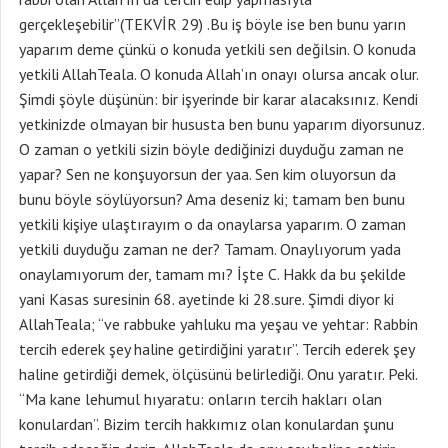
gerçekleşebilir”(TEKVİR 29) .Bu iş böyle ise ben bunu yarın
yaparım deme çünkü o konuda yetkili sen değilsin. O konuda
yetkili AllahTeala. O konuda Allah’ın onayı olursa ancak olur.
Şimdi şöyle düşünün: bir işyerinde bir karar alacaksınız. Kendi
yetkinizde olmayan bir hususta ben bunu yaparım diyorsunuz.
O zaman o yetkili sizin böyle dediğinizi duyduğu zaman ne
yapar? Sen ne konşuyorsun der yaa. Sen kim oluyorsun da
bunu böyle söylüyorsun? Ama deseniz ki; tamam ben bunu
yetkili kişiye ulaştırayım o da onaylarsa yaparım. O zaman
yetkili duyduğu zaman ne der? Tamam. Onaylıyorum yada
onaylamıyorum der, tamam mı? İşte C. Hakk da bu şekilde
yani Kasas suresinin 68. ayetinde ki 28.sure. Şimdi diyor ki
AllahTeala; “ve rabbuke yahluku ma yeşau ve yehtar: Rabbin
tercih ederek şey haline getirdiğini yaratır”. Tercih ederek şey
haline getirdiği demek, ölçüsünü belirlediği. Onu yaratır. Peki.
“Ma kane lehumul hıyaratu: onların tercih hakları olan
konulardan”. Bizim tercih hakkımız olan konulardan şunu