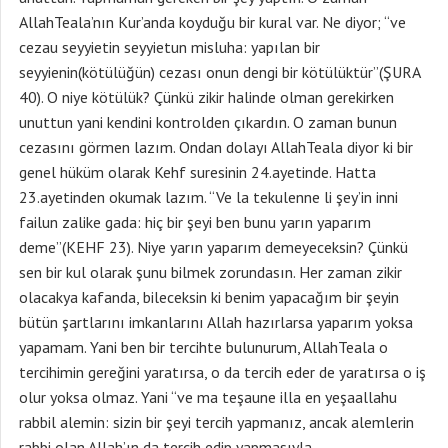
AllahTeala’nın Kur’anda koyduğu bir kural var. Ne diyor; “ve
cezau seyyietin seyyietun misluha: yapılan bir
seyyienin(kötülüğün) cezası onun dengi bir kötülüktür”(ŞURA
40). O niye kötülük? Çünkü zikir halinde olman gerekirken
unuttun yani kendini kontrolden çıkardın. O zaman bunun
cezasını görmen lazım. Ondan dolayı AllahTeala diyor ki bir
genel hüküm olarak Kehf suresinin 24.ayetinde. Hatta
23.ayetinden okumak lazım. “Ve la tekulenne li şey’in inni
failun zalike gada: hiç bir şeyi ben bunu yarın yaparım
deme”(KEHF 23). Niye yarın yaparım demeyeceksin? Çünkü
sen bir kul olarak şunu bilmek zorundasın. Her zaman zikir
olacakya kafanda, bileceksin ki benim yapacağım bir şeyin
bütün şartlarını imkanlarını Allah hazırlarsa yaparım yoksa
yapamam. Yani ben bir tercihte bulunurum, AllahTeala o
tercihimin gereğini yaratırsa, o da tercih eder de yaratırsa o iş
olur yoksa olmaz. Yani “ve ma teşaune illa en yeşaallahu
rabbil alemin: sizin bir şeyi tercih yapmanız, ancak alemlerin
rabbi olan Allah’ın da tercih edip yapmasıyla