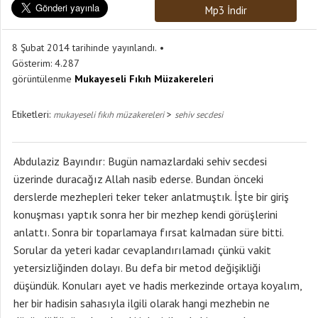
Mp3 İndir
8 Şubat 2014 tarihinde yayınlandı.
Gösterim:
4.287
görüntülenme
Mukayeseli Fıkıh Müzakereleri
Etiketleri:
>
mukayeseli fıkıh müzakereleri
sehiv secdesi
Abdulaziz Bayındır: Bugün namazlardaki sehiv secdesi
üzerinde duracağız Allah nasib ederse. Bundan önceki
derslerde mezhepleri teker teker anlatmuştık. İşte bir giriş
konuşması yaptık sonra her bir mezhep kendi görüşlerini
anlattı. Sonra bir toparlamaya fırsat kalmadan süre bitti.
Sorular da yeteri kadar cevaplandırılamadı çünkü vakit
yetersizliğinden dolayı. Bu defa bir metod değişikliği
düşündük. Konuları ayet ve hadis merkezinde ortaya koyalım,
her bir hadisin sahasıyla ilgili olarak hangi mezhebin ne