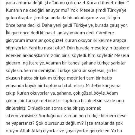
yada anlama değil işte “adam çok güzel Kur’an tilavet ediyor”.
Kur’anın ne dediğini anlıyor mu? Yok. Mesela şimdi Türkiye’ye
gelen Araplar şimdi şu anda da bir arkadaşımız var, iki gün
önce bana dedi ki. Daha yeni geldi Türkiye’ye, burada çalışıyor.
İki gün önce dedi ki; nasıl, anlayamadım dedi. Camilere
gidiyorum imamlar çok güzel Kur’an okuyor, iki kelime arapça
bilmiyorlar. Yani bu nasıl olur? Dün burada meseleyi müzakere
ederken arkadaşkarımızdan birisi söyledi. Kim söyledi? Mesela
giderim İngiltere’ye. Adamın bir tanesi şahane türkçe şarkılar
söylesin. Sen mi demiştin. Türkçe şarkılar söylesin, şiirler
okusun hatta bir takım türkçe metinleri tam bir hatib
edasında büyük bir topluma hitab etsin. Milletin karşısına
çıkıp Kur’an okuyorlar ya, şahane, çok güzel böyle. Adam
çıksın, bir türkçe metinle bir topluma hitab etsin siz de onu
dinlersiniz. Dinledikten sonra ona bir şey sormak
istemezmisiniz? Sorduğunuz zaman ben türkçe bilmem dese
ne yaparsınız? Şok olursunuz değil mi? İşte araplar da şok
oluyor. Allah Allah diyorlar ve şaşırıyorlar gerçekten. Ya bu