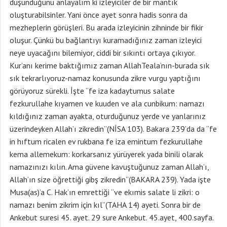
düşündüğünü anlayalım ki izleyiciler de bir mantık
oluşturabilsinler. Yani önce ayet sonra hadis sonra da
mezheplerin görüşleri. Bu arada izleyicinin zihninde bir fikir
oluşur. Çünkü bu bağlantıyı kuramadığınız zaman izleyici
neye uyacağını bilemiyor, ciddi bir sıkıntı ortaya çıkıyor.
Kur’anı kerime baktığımız zaman AllahTeala’nın-burada sık
sık tekrarlıyoruz-namaz konusunda zikre vurgu yaptığını
görüyoruz sürekli. İşte “fe iza kadaytumus salate
fezkurullahe kıyamen ve kuuden ve ala cunbikum: namazı
kıldığınız zaman ayakta, oturduğunuz yerde ve yanlarınız
üzerindeyken Allah’ı zikredin”(NİSA 103). Bakara 239’da da “fe
in hıftum ricalen ev rukbana fe iza emintum fezkurullahe
kema allemekum: korkarsanız yürüyerek yada binili olarak
namazınızı kılın. Ama güvene kavuştuğunuz zaman Allah’ı,
Allah’ın size öğrettiği gibş zikredin”(BAKARA 239). Yada işte
Musa(as)’a C. Hak’ın emrettiği “ve ekımis salate li zikri: o
namazı benim zikrim için kıl”(TAHA 14) ayeti. Sonra bir de
Ankebut suresi 45. ayet. 29 sure Ankebut. 45.ayet, 400.sayfa.