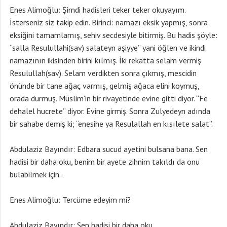
Enes Alimoğlu: Şimdi hadisleri teker teker okuyayım.
İsterseniz siz takip edin. Birinci: namazı eksik yapmış, sonra
eksiğini tamamlamış, sehiv secdesiyle bitirmiş. Bu hadis şöyle:
“salla Resulullahi(sav) salateyn aşiyye” yani öğlen ve ikindi
namazının ikisinden birini kılmış. İki rekatta selam vermiş
Resulullah(sav). Selam verdikten sonra çıkmış, mescidin
önünde bir tane ağaç varmış, gelmiş ağaca elini koymuş,
orada durmuş. Müslim’in bir rivayetinde evine gitti diyor. “Fe
dehalel hucrete” diyor. Evine girmiş. Sonra Zulyedeyn adında
bir sahabe demiş ki; “enesihe ya Resulallah en kısılete salat”.
Abdulaziz Bayındır: Edbara sucud ayetini bulsana bana. Sen
hadisi bir daha oku, benim bir ayete zihnim takıldı da onu
bulabilmek için..
Enes Alimoğlu: Tercüme edeyim mi?
Abdulaziz Bayındır: Sen hadisi bir daha oku.