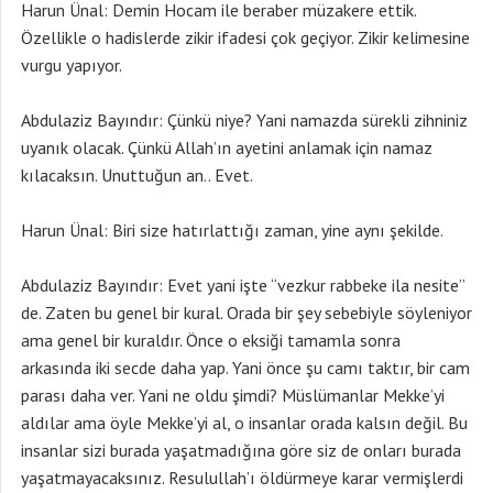
Harun Ünal: Demin Hocam ile beraber müzakere ettik.
Özellikle o hadislerde zikir ifadesi çok geçiyor. Zikir kelimesine
vurgu yapıyor.
Abdulaziz Bayındır: Çünkü niye? Yani namazda sürekli zihniniz
uyanık olacak. Çünkü Allah’ın ayetini anlamak için namaz
kılacaksın. Unuttuğun an.. Evet.
Harun Ünal: Biri size hatırlattığı zaman, yine aynı şekilde.
Abdulaziz Bayındır: Evet yani işte “vezkur rabbeke ila nesite”
de. Zaten bu genel bir kural. Orada bir şey sebebiyle söyleniyor
ama genel bir kuraldır. Önce o eksiği tamamla sonra
arkasında iki secde daha yap. Yani önce şu camı taktır, bir cam
parası daha ver. Yani ne oldu şimdi? Müslümanlar Mekke’yi
aldılar ama öyle Mekke’yi al, o insanlar orada kalsın değil. Bu
insanlar sizi burada yaşatmadığına göre siz de onları burada
yaşatmayacaksınız. Resulullah’ı öldürmeye karar vermişlerdi