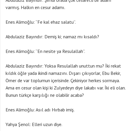
Abdulaziz Bayındır: Şimdi orada çok cesaretli bir adam
varmış. Halkın en cesur adamı.
Enes Alimoğlu: “Fe kal ehaz salatu”.
Abdulaziz Bayındır: Demiş ki; namaz mı kısaldı?
Enes Alimoğlu: “En nesite ya Resulallah”.
Abdulaziz Bayındır: Yoksa Resulallah unuttun mu? İki rekat
kıldık öğle yada ikindi namazını. Dışarı çıkıyorlar, Ebu Bekir,
Ömer de var toplumun içerisinde. Çekiniyor herkes sormaya.
Ama en cesur olan kişi ki Zulyedeyn diye lakabı var. İki eli olan.
Bunun türkçe karşılığı ne olabilir acaba?
Enes Alimoğlu: Asıl adı Hırbab imiş.
Yahya Şenol: Elleri uzun diye.