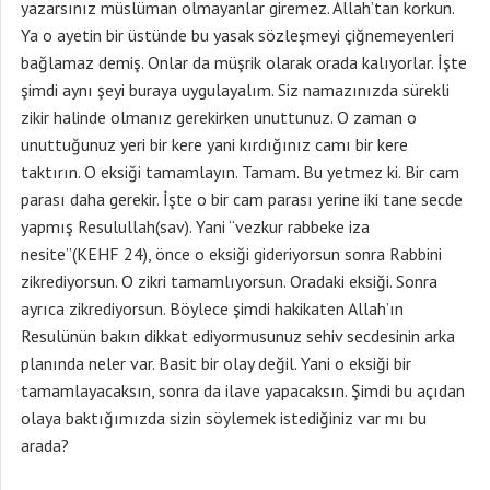
yazarsınız müslüman olmayanlar giremez. Allah’tan korkun.
Ya o ayetin bir üstünde bu yasak sözleşmeyi çiğnemeyenleri
bağlamaz demiş. Onlar da müşrik olarak orada kalıyorlar. İşte
şimdi aynı şeyi buraya uygulayalım. Siz namazınızda sürekli
zikir halinde olmanız gerekirken unuttunuz. O zaman o
unuttuğunuz yeri bir kere yani kırdığınız camı bir kere
taktırın. O eksiği tamamlayın. Tamam. Bu yetmez ki. Bir cam
parası daha gerekir. İşte o bir cam parası yerine iki tane secde
yapmış Resulullah(sav). Yani “vezkur rabbeke iza
nesite”(KEHF 24), önce o eksiği gideriyorsun sonra Rabbini
zikrediyorsun. O zikri tamamlıyorsun. Oradaki eksiği. Sonra
ayrıca zikrediyorsun. Böylece şimdi hakikaten Allah’ın
Resulünün bakın dikkat ediyormusunuz sehiv secdesinin arka
planında neler var. Basit bir olay değil. Yani o eksiği bir
tamamlayacaksın, sonra da ilave yapacaksın. Şimdi bu açıdan
olaya baktığımızda sizin söylemek istediğiniz var mı bu
arada?