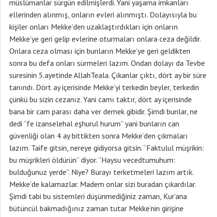
müslümanlar sürgün edilmişlerdi. Yani yaşama imkanları
ellerinden alınmış, onların evleri alınmıştı. Dolayısıyla bu
kişiler onları Mekke’den uzaklaştırdıkları için onların
Mekke’ye geri gelip evlerine oturmaları onlara ceza değildir.
Onlara ceza olması için bunların Mekke’ye geri geldikten
sonra bu defa onları sürmeleri lazım. Ondan dolayı da Tevbe
suresinin 5.ayetinde AllahTeala. Çıkanlar çıktı, dört ay bir süre
tanındı. Dört ay içerisinde Mekke’yi terkedin beyler, terkedin
çünkü bu sizin cezanız. Yani camı taktır, dört ay içerisinde
bana bir cam parası daha ver demek gibidir. Şimdi bunlar, ne
dedi “fe izanselehal eşhurul hurum” yani bunların can
güvenliği olan 4 ay bittikten sonra Mekke’den çıkmaları
lazım. Taife gitsin, nereye gidiyorsa gitsin. “Faktulul müşrikin:
bu müşrikleri öldürün” diyor. “Haysu vecedtumuhum:
bulduğunuz yerde”. Niye? Burayı terketmeleri lazım artık.
Mekke’de kalamazlar. Madem onlar sizi buradan çıkardılar.
Şimdi tabi bu sistemleri düşünmediğiniz zaman, Kur’ana
bütüncül bakmadığınız zaman tutar Mekke’nin girişine