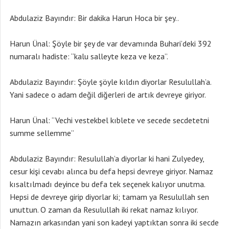
Abdulaziz Bayındır: Bir dakika Harun Hoca bir şey..
Harun Ünal: Şöyle bir şey de var devamında Buhari’deki 392
numaralı hadiste: “kalu salleyte keza ve keza”.
Abdulaziz Bayındır: Şöyle şöyle kıldın diyorlar Resulullah’a.
Yani sadece o adam değil diğerleri de artık devreye giriyor.
Harun Ünal: “Vechi vestekbel kıblete ve secede secdetetni
summe sellemme”
Abdulaziz Bayındır: Resulullah’a diyorlar ki hani Zulyedey,
cesur kişi cevabı alınca bu defa hepsi devreye giriyor. Namaz
kısaltılmadı deyince bu defa tek seçenek kalıyor unutma.
Hepsi de devreye girip diyorlar ki; tamam ya Resulullah sen
unuttun. O zaman da Resulullah iki rekat namaz kılıyor.
Namazın arkasından yani son kadeyi yaptıktan sonra iki secde