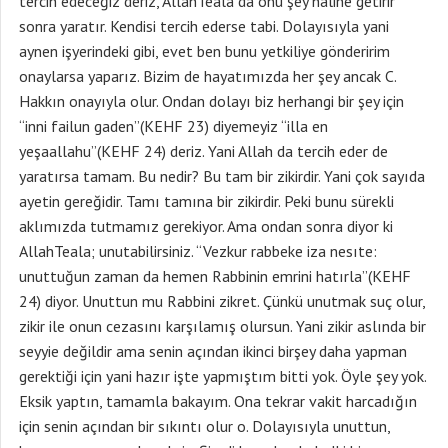
tercih edeceğiz deriz, AllahTeala da onu şey haline getirir
sonra yaratır. Kendisi tercih ederse tabi. Dolayısıyla yani
aynen işyerindeki gibi, evet ben bunu yetkiliye gönderirim
onaylarsa yaparız. Bizim de hayatımızda her şey ancak C.
Hakkın onayıyla olur. Ondan dolayı biz herhangi bir şey için
“inni failun gaden”(KEHF 23) diyemeyiz “illa en
yeşaallahu”(KEHF 24) deriz. Yani Allah da tercih eder de
yaratırsa tamam. Bu nedir? Bu tam bir zikirdir. Yani çok sayıda
ayetin gereğidir. Tamı tamına bir zikirdir. Peki bunu sürekli
aklımızda tutmamız gerekiyor. Ama ondan sonra diyor ki
AllahTeala; unutabilirsiniz. “Vezkur rabbeke iza nesıte:
unuttuğun zaman da hemen Rabbinin emrini hatırla”(KEHF
24) diyor. Unuttun mu Rabbini zikret. Çünkü unutmak suç olur,
zikir ile onun cezasını karşılamış olursun. Yani zikir aslında bir
seyyie değildir ama senin açından ikinci birşey daha yapman
gerektiği için yani hazır işte yapmıştım bitti yok. Öyle şey yok.
Eksik yaptın, tamamla bakayım. Ona tekrar vakit harcadığın
için senin açından bir sıkıntı olur o. Dolayısıyla unuttun,