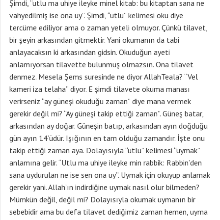
Şimdi, “utlu ma uhiye ileyke minel kitab: bu kitaptan sana ne
vahyedilmiş ise ona uy”. Şimdi, “utlu” kelimesi oku diye
tercüme ediliyor ama o zaman yeteli olmuyor. Çünkü tilavet,
bir şeyin arkasından gitmektir. Yani okumanın da tabi
anlayacaksın ki arkasından gidsin. Okuduğun ayeti
anlamıyorsan tilavette bulunmuş olmazsın. Ona tilavet
denmez. Mesela Şems suresinde ne diyor AllahTeala? “Vel
kameri iza telaha” diyor. E şimdi tilavete okuma manası
verirseniz “ay güneşi okuduğu zaman” diye mana vermek
gerekir değil mi? “Ay güneşi takip ettiği zaman”. Güneş batar,
arkasından ay doğar. Güneşin batıp, arkasından ayın doğduğu
gün ayın 14’üdür. Işığının en tam olduğu zamandır. İşte onu
takip ettiği zaman aya. Dolayısıyla “utlu” kelimesi “uymak”
anlamına gelir. “Utlu ma uhiye ileyke min rabbik: Rabbin’den
sana uydurulan ne ise sen ona uy”. Uymak için okuyup anlamak
gerekir yani. Allah’ın indirdiğine uymak nasıl olur bilmeden?
Mümkün değil, değil mi? Dolayısıyla okumak uymanın bir
sebebidir ama bu defa tilavet dediğimiz zaman hemen, uyma