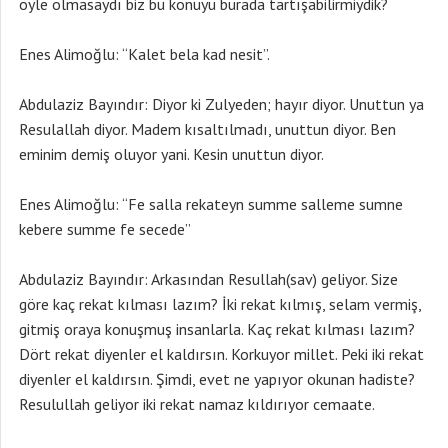
öyle olmasaydı biz bu konuyu burada tartışabilirmiydik?
Enes Alimoğlu: “Kalet bela kad nesit”.
Abdulaziz Bayındır: Diyor ki Zulyeden; hayır diyor. Unuttun ya
Resulallah diyor. Madem kısaltılmadı, unuttun diyor. Ben
eminim demiş oluyor yani. Kesin unuttun diyor.
Enes Alimoğlu: “Fe salla rekateyn summe salleme sumne
kebere summe fe secede”
Abdulaziz Bayındır: Arkasından Resullah(sav) geliyor. Size
göre kaç rekat kılması lazım? İki rekat kılmış, selam vermiş,
gitmiş oraya konuşmuş insanlarla. Kaç rekat kılması lazım?
Dört rekat diyenler el kaldırsın. Korkuyor millet. Peki iki rekat
diyenler el kaldırsın. Şimdi, evet ne yapıyor okunan hadiste?
Resulullah geliyor iki rekat namaz kıldırıyor cemaate.