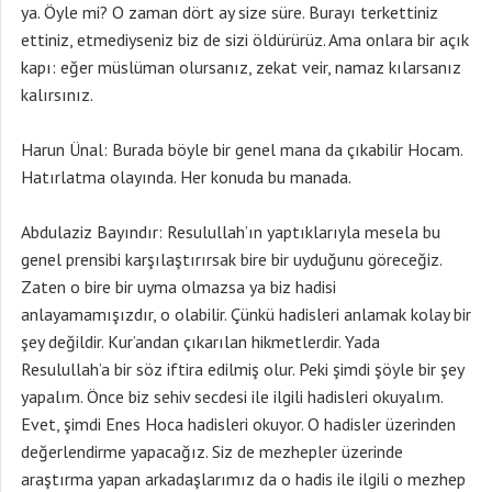
ya. Öyle mi? O zaman dört ay size süre. Burayı terkettiniz
ettiniz, etmediyseniz biz de sizi öldürürüz. Ama onlara bir açık
kapı: eğer müslüman olursanız, zekat veir, namaz kılarsanız
kalırsınız.
Harun Ünal: Burada böyle bir genel mana da çıkabilir Hocam.
Hatırlatma olayında. Her konuda bu manada.
Abdulaziz Bayındır: Resulullah’ın yaptıklarıyla mesela bu
genel prensibi karşılaştırırsak bire bir uyduğunu göreceğiz.
Zaten o bire bir uyma olmazsa ya biz hadisi
anlayamamışızdır, o olabilir. Çünkü hadisleri anlamak kolay bir
şey değildir. Kur’andan çıkarılan hikmetlerdir. Yada
Resulullah’a bir söz iftira edilmiş olur. Peki şimdi şöyle bir şey
yapalım. Önce biz sehiv secdesi ile ilgili hadisleri okuyalım.
Evet, şimdi Enes Hoca hadisleri okuyor. O hadisler üzerinden
değerlendirme yapacağız. Siz de mezhepler üzerinde
araştırma yapan arkadaşlarımız da o hadis ile ilgili o mezhep