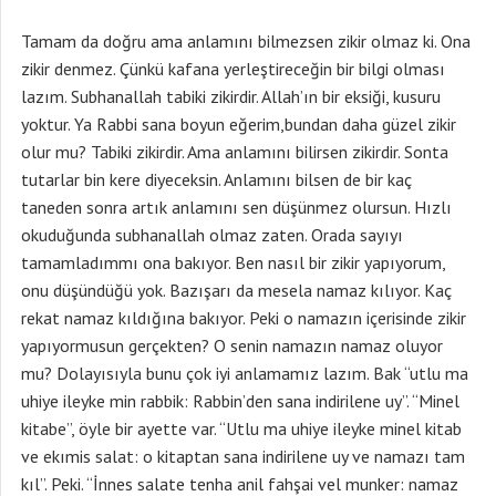
Tamam da doğru ama anlamını bilmezsen zikir olmaz ki. Ona
zikir denmez. Çünkü kafana yerleştireceğin bir bilgi olması
lazım. Subhanallah tabiki zikirdir. Allah’ın bir eksiği, kusuru
yoktur. Ya Rabbi sana boyun eğerim,bundan daha güzel zikir
olur mu? Tabiki zikirdir. Ama anlamını bilirsen zikirdir. Sonta
tutarlar bin kere diyeceksin. Anlamını bilsen de bir kaç
taneden sonra artık anlamını sen düşünmez olursun. Hızlı
okuduğunda subhanallah olmaz zaten. Orada sayıyı
tamamladımmı ona bakıyor. Ben nasıl bir zikir yapıyorum,
onu düşündüğü yok. Bazışarı da mesela namaz kılıyor. Kaç
rekat namaz kıldığına bakıyor. Peki o namazın içerisinde zikir
yapıyormusun gerçekten? O senin namazın namaz oluyor
mu? Dolayısıyla bunu çok iyi anlamamız lazım. Bak “utlu ma
uhiye ileyke min rabbik: Rabbin’den sana indirilene uy”. “Minel
kitabe”, öyle bir ayette var. “Utlu ma uhiye ileyke minel kitab
ve ekımis salat: o kitaptan sana indirilene uy ve namazı tam
kıl”. Peki. “İnnes salate tenha anil fahşai vel munker: namaz