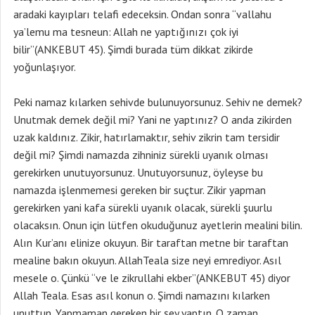
aradaki kayıpları telafi edeceksin. Ondan sonra “vallahu
ya’lemu ma tesneun: Allah ne yaptığınızı çok iyi
bilir”(ANKEBUT 45). Şimdi burada tüm dikkat zikirde
yoğunlaşıyor.
Peki namaz kılarken sehivde bulunuyorsunuz. Sehiv ne demek?
Unutmak demek değil mi? Yani ne yaptınız? O anda zikirden
uzak kaldınız. Zikir, hatırlamaktır, sehiv zikrin tam tersidir
değil mi? Şimdi namazda zihniniz sürekli uyanık olması
gerekirken unutuyorsunuz. Unutuyorsunuz, öyleyse bu
namazda işlenmemesi gereken bir suçtur. Zikir yapman
gerekirken yani kafa sürekli uyanık olacak, sürekli şuurlu
olacaksın. Onun için lütfen okuduğunuz ayetlerin mealini bilin.
Alın Kur’anı elinize okuyun. Bir taraftan metne bir taraftan
mealine bakın okuyun. AllahTeala size neyi emrediyor. Asıl
mesele o. Çünkü “ve le zikrullahi ekber”(ANKEBUT 45) diyor
Allah Teala. Esas asıl konun o. Şimdi namazını kılarken
unuttun. Yapmaman gereken bir şey yaptın. O zaman