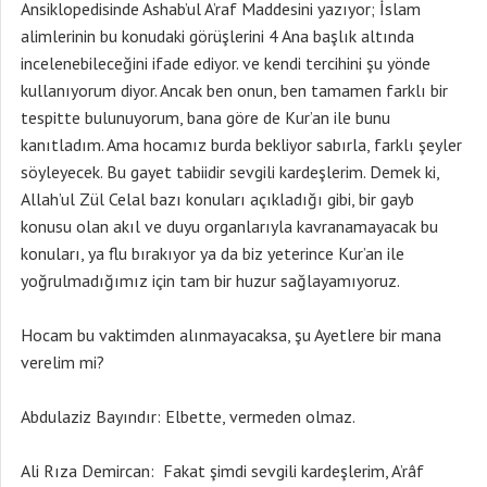
Ansiklopedisinde Ashab’ul A’raf Maddesini yazıyor; İslam
alimlerinin bu konudaki görüşlerini 4 Ana başlık altında
incelenebileceğini ifade ediyor. ve kendi tercihini şu yönde
kullanıyorum diyor. Ancak ben onun, ben tamamen farklı bir
tespitte bulunuyorum, bana göre de Kur’an ile bunu
kanıtladım. Ama hocamız burda bekliyor sabırla, farklı şeyler
söyleyecek. Bu gayet tabiidir sevgili kardeşlerim. Demek ki,
Allah’ul Zül Celal bazı konuları açıkladığı gibi, bir gayb
konusu olan akıl ve duyu organlarıyla kavranamayacak bu
konuları, ya flu bırakıyor ya da biz yeterince Kur’an ile
yoğrulmadığımız için tam bir huzur sağlayamıyoruz.
Hocam bu vaktimden alınmayacaksa, şu Ayetlere bir mana
verelim mi?
Abdulaziz Bayındır: Elbette, vermeden olmaz.
Ali Rıza Demircan: Fakat şimdi sevgili kardeşlerim, A’râf