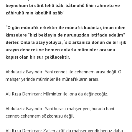
beynehum bi sûril lehû bâb, bâtınuhû fihir rahmetu ve
zâhiruhû min kıbelihil azâb”
“O gün münafık erkekler ile münafık kadınlar, iman eden
kimselere “bizi bekleyin de nurunuzdan istifade edelim”
derler. Onlara alay yoluyla, “siz arkanıza dönün de bir ışık
arayın denecek ve hemen onlarla müminler arasına
kapısı olan bir sur çekilecektir.
Abdulaziz Bayındır: Yani cennet ile cehennem arası değil. O
mahşer yerinde müminler ile münafıkların arası.
Ali Rıza Demircan: Müminler ile, ona da değineceğiz.
Abdulaziz Bayındır: Yani burası mahşer yeri, burada hani
cennet-cehennem sözkonusu değil.
Ali Rıza Demircan: Zaten a’râf da mahşer yeridir henüz daha