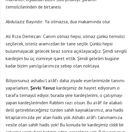
temsilcilerinden de birtanesi.
Abdulaziz Bayındır: Ya olmazsa, dua makamında olur.
Ali Rıza Demircan: Canım olmaz hepsi, olmaz çünkü temsilci
seçilecek, isteriz aramızdan bir tane seçilir. Çünkü hepsi
bulunmayacak gelecek biraz sonra açıklayacağız. Şimdi sevgili
kardeşim bu üç zümreye işaret ettik. Şimdi gelelim bugüne
kadar bizim yanılgılarımıza sebep olan noktaya.
Biliyorsunuz ashabu’l a’râfı daha ziyade eserlerimizde tanımı
yaparlarken,
Şevki Yavuz
kardeşimiz de hayret ediyorum o
tarafa temayül ediyor, burada yine kardeşlerimi, o çalışmayı
yapan kardeşlerimden Rabbim razı olsun. Bu a’râf ile alakalı
delil getirebileceğimiz türden sahih kaynaklarımız, ana hadis
kitaplarımızda yer alan hadis yok. Ashabı a’râfı tanımamıza
vesile olan sahih hadis yok! Bu konuda bir kardeşimiz ciddi bir