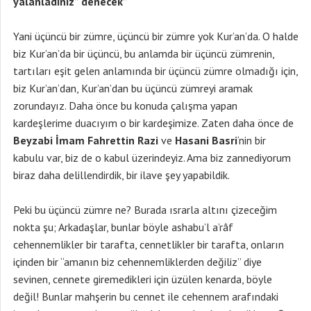
yalanladınız” denecek”
Yani üçüncü bir zümre, üçüncü bir zümre yok Kur’an’da. O halde
biz Kur’an’da bir üçüncü, bu anlamda bir üçüncü zümrenin,
tartıları eşit gelen anlamında bir üçüncü zümre olmadığı için,
biz Kur’an’dan, Kur’an’dan bu üçüncü zümreyi aramak
zorundayız. Daha önce bu konuda çalışma yapan
kardeşlerime duacıyım o bir kardeşimize. Zaten daha önce de
Beyzabi İmam Fahrettin Razi
ve
Hasani Basri
‘nin bir
kabulu var, biz de o kabul üzerindeyiz. Ama biz zannediyorum
biraz daha delillendirdik, bir ilave şey yapabildik.
Peki bu üçüncü zümre ne? Burada ısrarla altını çizeceğim
nokta şu; Arkadaşlar, bunlar böyle ashabu’l a’râf
cehennemlikler bir tarafta, cennetlikler bir tarafta, onların
içinden bir “amanın biz cehennemliklerden değiliz” diye
sevinen, cennete giremedikleri için üzülen kenarda, böyle
değil! Bunlar mahşerin bu cennet ile cehennem arafındaki