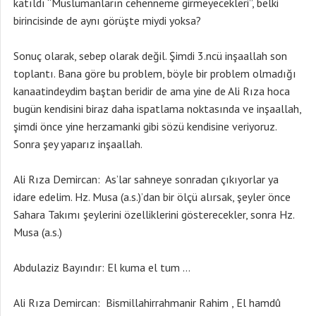
katıldı “Müslümanların cehenneme girmeyecekleri”, belki
birincisinde de aynı görüşte miydi yoksa?
Sonuç olarak, sebep olarak değil. Şimdi 3.ncü inşaallah son
toplantı. Bana göre bu problem, böyle bir problem olmadığı
kanaatindeydim baştan beridir de ama yine de Ali Rıza hoca
bugün kendisini biraz daha ispatlama noktasında ve inşaallah,
şimdi önce yine herzamanki gibi sözü kendisine veriyoruz.
Sonra şey yaparız inşaallah.
Ali Rıza Demircan: As’lar sahneye sonradan çıkıyorlar ya
idare edelim. Hz. Musa (a.s.)’dan bir ölçü alırsak, şeyler önce
Sahara Takımı şeylerini özelliklerini gösterecekler, sonra Hz.
Musa (a.s.)
Abdulaziz Bayındır: El kuma el tum …
Ali Rıza Demircan: Bismillahirrahmanir Rahim , El hamdû