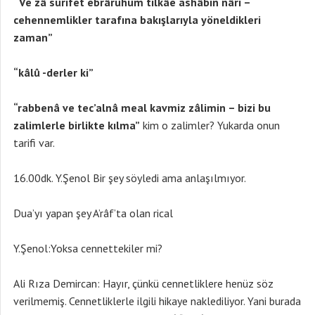
“Ve zâ surifet ebrâruhum tilkâe ashâbin nâri –
cehennemlikler tarafına bakışlarıyla yöneldikleri
zaman”
“kâlû -derler ki”
“rabbenâ ve tec’alnâ meal kavmiz zâlimin – bizi bu
zalimlerle birlikte kılma”
kim o zalimler? Yukarda onun
tarifi var.
16.00dk. Y.Şenol Bir şey söyledi ama anlaşılmıyor.
Dua’yı yapan şey A’râf’ta olan rical
Y.Şenol:Yoksa cennettekiler mi?
Ali Rıza Demircan: Hayır, çünkü cennetliklere henüz söz
verilmemiş. Cennetliklerle ilgili hikaye naklediliyor. Yani burada