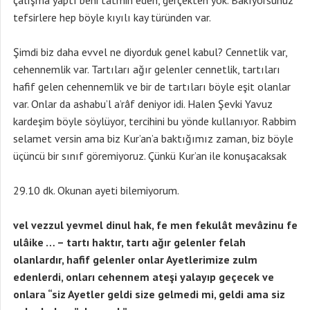
çalışma yaptı beni tatmin eden, gerçekten yok. Bakıyorsunuz
tefsirlere hep böyle kıyılı kay türünden var.
Şimdi biz daha evvel ne diyorduk genel kabul? Cennetlik var,
cehennemlik var. Tartıları ağır gelenler cennetlik, tartıları
hafif gelen cehennemlik ve bir de tartıları böyle eşit olanlar
var. Onlar da ashabu’l a’râf deniyor idi. Halen Şevki Yavuz
kardeşim böyle söylüyor, tercihini bu yönde kullanıyor. Rabbim
selamet versin ama biz Kur’an’a baktığımız zaman, biz böyle
üçüncü bir sınıf göremiyoruz. Çünkü Kur’an ile konuşacaksak
29.10 dk. Okunan ayeti bilemiyorum.
vel vezzul yevmel dinul hak, fe men fekulât mevâzinu fe
ulâike … – tartı haktır, tartı ağır gelenler felah
olanlardır, hafif gelenler onlar Ayetlerimize zulm
edenlerdi, onları cehennem ateşi yalayıp geçecek ve
onlara “siz Ayetler geldi size gelmedi mi, geldi ama siz