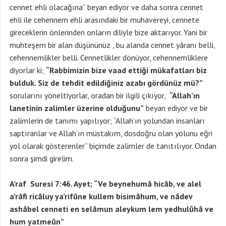
cennet ehli olacağına” beyan ediyor ve daha sonra cennet
ehli ile cehennem ehli arasındaki bir muhavereyi, cennete
gireceklerin önlerinden onların diliyle bize aktarıyor. Yani bir
muhteşem bir alan düşününüz , bu alanda cennet yâranı belli,
cehennemlikler belli. Cennetlikler dönüyor, cehennemliklere
diyorlar ki;
“Rabbimizin bize vaad ettiği mükafatları biz
bulduk. Siz de tehdit edildiğiniz azabı gördünüz mü?”
sorularını yöneltiyorlar, oradan bir ilgili çıkıyor,
“Allah’ın
lanetinin zalimler üzerine olduğunu”
beyan ediyor ve bir
zalimlerin de tanımı yapılıyor; “Allah’ın yolundan insanları
saptıranlar ve Allah’ın müstakım, dosdoğru olan yolunu eğri
yol olarak gösterenler” biçimde zalimler de tanıtılıyor. Ondan
sonra şimdi girelim.
A’raf Suresi 7:46. Ayet; “Ve beynehumâ hicâb, ve alel
a’râfi ricâluy ya’rifûne kullem bisimâhum, ve nâdev
ashâbel cenneti en selâmun aleykum lem yedhulûhâ ve
hum yatmeûn”