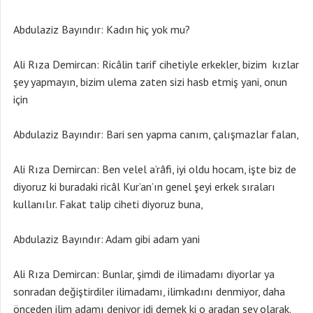
Abdulaziz Bayındır: Kadın hiç yok mu?
Ali Rıza Demircan: Ricâlin tarif cihetiyle erkekler, bizim kızlar
şey yapmayın, bizim ulema zaten sizi hasb etmiş yani, onun
için
Abdulaziz Bayındır: Bari sen yapma canım, çalışmazlar falan,
Ali Rıza Demircan: Ben velel a’râfi, iyi oldu hocam, işte biz de
diyoruz ki buradaki ricâl Kur’an’ın genel şeyi erkek sıraları
kullanılır. Fakat talip ciheti diyoruz buna,
Abdulaziz Bayındır: Adam gibi adam yani
Ali Rıza Demircan: Bunlar, şimdi de ilimadamı diyorlar ya
sonradan değiştirdiler ilimadamı, ilimkadını denmiyor, daha
önceden ilim adamı deniyor idi demek ki o aradan şey olarak.