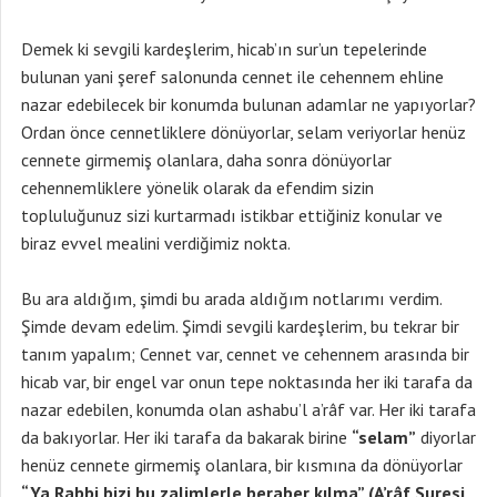
Demek ki sevgili kardeşlerim, hicab’ın sur’un tepelerinde
bulunan yani şeref salonunda cennet ile cehennem ehline
nazar edebilecek bir konumda bulunan adamlar ne yapıyorlar?
Ordan önce cennetliklere dönüyorlar, selam veriyorlar henüz
cennete girmemiş olanlara, daha sonra dönüyorlar
cehennemliklere yönelik olarak da efendim sizin
topluluğunuz sizi kurtarmadı istikbar ettiğiniz konular ve
biraz evvel mealini verdiğimiz nokta.
Bu ara aldığım, şimdi bu arada aldığım notlarımı verdim.
Şimde devam edelim. Şimdi sevgili kardeşlerim, bu tekrar bir
tanım yapalım; Cennet var, cennet ve cehennem arasında bir
hicab var, bir engel var onun tepe noktasında her iki tarafa da
nazar edebilen, konumda olan ashabu’l a’râf var. Her iki tarafa
da bakıyorlar. Her iki tarafa da bakarak birine
“selam”
diyorlar
henüz cennete girmemiş olanlara, bir kısmına da dönüyorlar
“Ya Rabbi bizi bu zalimlerle beraber kılma” (A’râf Suresi