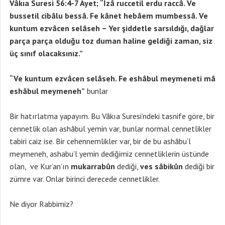
Vâkıa Suresi 56:4-7 Ayet; “İzâ ruccetil erdu raccâ. Ve
bussetil cibâlu bessâ. Fe kânet hebâem mumbessâ. Ve
kuntum ezvâcen selâseh – Yer şiddetle sarsıldığı, dağlar
parça parça olduğu toz duman haline geldiği zaman, siz
üç sınıf olacaksınız.”
“Ve kuntum ezvâcen selâseh. Fe eshâbul meymeneti mâ
eshâbul meymeneh”
bunlar
Bir hatırlatma yapayım. Bu Vâkıa Suresi’ndeki tasnife göre, bir
cennetlik olan ashâbul yemin var, bunlar normal cennetlikler
tabiri caiz ise. Bir cehennemlikler var, bir de bu ashâbu’l
meymeneh, ashabu’l yemin dediğimiz cennetliklerin üstünde
olan, ve Kur’an’ın
mukarrabûn
dediği,
ves sâbikûn
dediği bir
zümre var. Onlar birinci derecede cennetlikler.
Ne diyor Rabbimiz?