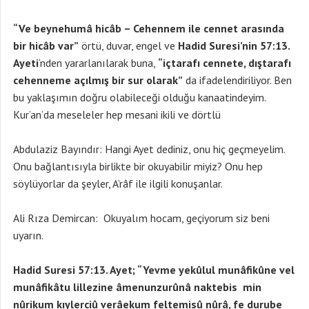
“Ve beynehumâ hicâb – Cehennem ile cennet arasında
bir hicâb var”
örtü, duvar, engel ve
Hadid Suresi’nin 57:13.
Ayeti
‘nden yararlanılarak buna,
“içtarafı cennete, dıştarafı
cehenneme açılmış bir sur olarak”
da ifadelendiriliyor. Ben
bu yaklaşımın doğru olabileceği olduğu kanaatindeyim.
Kur’an’da meseleler hep mesani ikili ve dörtlü
Abdulaziz Bayındır: Hangi Ayet dediniz, onu hiç geçmeyelim.
Onu bağlantısıyla birlikte bir okuyabilir miyiz? Onu hep
söylüyorlar da şeyler, A’râf ile ilgili konuşanlar.
Ali Rıza Demircan: Okuyalım hocam, geçiyorum siz beni
uyarın.
Hadid Suresi 57:13. Ayet; “Yevme yekûlul munâfikûne vel
munâfikâtu lillezine âmenunzurûnâ naktebis min
nûrikum kıylerciû verâekum feltemisû nûrâ, fe durube