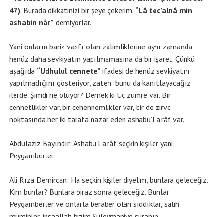
47)
. Burada dikkatinizi bir şeye çekerim.
“Lâ tec’alnâ min
ashabin nâr”
demiyorlar.
Yani onların bariz vasfı olan zalimliklerine aynı zamanda
henüz daha sevkiyatın yapılmamasına da bir işaret. Çünkü
aşağıda
“Udhulul cennete”
ifadesi de henüz sevkiyatın
yapılmadığını gösteriyor, zaten bunu da kanıtlayacağız
ilerde. Şimdi ne oluyor? Demek ki Üç zümre var. Bir
cennetlikler var, bir cehennemlikler var, bir de zirve
noktasında her iki tarafa nazar eden ashabu’l a’râf var.
Abdulaziz Bayındır: Ashabu’l a’râf seçkin kişiler yani,
Peygamberler
Ali Rıza Demircan: Ha seçkin kişiler diyelim, bunlara geleceğiz.
Kim bunlar? Bunlara biraz sonra geleceğiz. Bunlar
Peygamberler ve onlarla beraber olan sıddıklar, salih
müminler, inşaallah bizim Süleymaniye şuranın