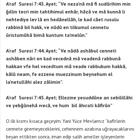
A’raf Suresi 7:43. Ayet; “Ve neza’nâ mâ fi sudûrihim min
ğıllin tecri min tahtihimul enhâr, hâzâ ve mâ kunnâ li
nehtediye lev lâ en hedânellâh, le kad câet rusulu
rabbinâ bil hakk, ve nûdû en tilkumul cennetu
ûristumûhâ bimâ kuntum ta’melûn.”
A’raf Suresi 7:44. Ayet; “Ve nâdâ ashâbul cenneti
ashâben nâri en kad vecednâ mâ veadenâ rabbunâ
hakkan vfe hel vecedtum mâ veade rabbukum hakkâ,
kâlû neam, fe ezzene muezzinum beynehum el
la’netullâhi alez zâlimin”.
A’raf Suresi 7:45. Ayet; Ellezine yesuddûne an sebilillâhi
ve yebğûnehâ ıvecâ, ve hum bil âhırati kâfirûn”
O ilk kısmı kısaca geçeyim. Yani Yüce Mevlamız “kafirlerin
cennete giremeyeceklerini, cehennem azabına uğrayacaklarını
beyan ettikten sonra, iman edip salih ameller işleyenlerin