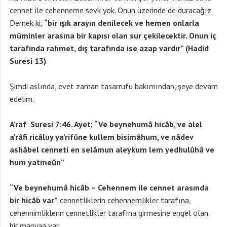
cennet ile cehenneme sevk yok. Onun üzerinde de duracağız.
Demek ki;
“bir ışık arayın denilecek ve hemen onlarla
müminler arasına bir kapısı olan sur çekilecektir. Onun iç
tarafında rahmet, dış tarafında ise azap vardır” (Hadid
Suresi 13)
Şimdi aslında, evet zaman tasarrufu bakımından, şeye devam
edelim.
A’raf Suresi 7:46. Ayet; “Ve beynehumâ hicâb, ve alel
a’râfi ricâluy ya’rifûne kullem bisimâhum, ve nâdev
ashâbel cenneti en selâmun aleykum lem yedhulûhâ ve
hum yatmeûn”
“Ve beynehumâ hicâb – Cehennem ile cennet arasında
bir hicâb var”
cennetliklerin cehennemlikler tarafına,
cehennimliklerin cennetlikler tarafına girmesine engel olan
bir manyaa var.