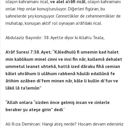
olayın kahramanı rical,
ve alel a’râfi ricâl
, olayın kahramanı
onlar. Hep onlar konuşturuluyor. Diğerleri figüran, bu
sahnelerde şey konuşuyor. Cennetlikler de cehennemlikler de
muhatap, konuşan aktif rol oynayan a’râfdaki rical.
Abdulaziz Bayındır: 38. Ayette diyor ki Allah’u Teala,
A’râf Suresi 7:38. Ayet; “Kâledhulû fi umemin kad halet
min kablikum minel cinni ve insi fin nâr, kullemâ dehalet
ummetul leanet uhtehâ, hattâ ized dâraku fihâ cemian
kâlet uhrâhum li ulâhum rabbenâ hâulâi edallûnâ fe
âtihim azâben di’fem minen nâr, kâle li kullin di’fuv ve
lâkil lâ ta’lemûn”
“Allah onlara “sizden önce gelmiş insan ve cinlerle
beraber şu ateşe girin” dedi
.”
Ali Rıza Demircan: Hangi ateş nerde? Hocam devam edersiniz