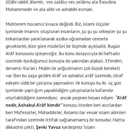
lillâhi rabbil âlemin, ves salâtu ves selâmu ala Rasulina
Muhammedin ve ala alihi ve ashabihi ecmain.
Muhterem hocamız kısaca değindi. Biz, islami ölçüler
içerisinde imanını oluşturan insanların, şu şu şu sebepler şu şu
imkanlardan yararlanarak azaba uğramadan cennete
girceklerini, bize göre müdellel bir biçimde açıkladık. Bugün
A’râf konusunu işleyeceğiz. Bu konu dolayısıyla iki haftadır
üzerinde durduğumuz konuyla da yakından alakalı. Efendim,
devamlı Kur’an’ı Mubin ile yoğrulmanın çok büyük bereketi
var. Ben bu yaşa geldim A’râf ve ashab’ul a’râf üzerinde, itiraf
edeyim ciddi bir çalışma yapmadım. Ve konuyu bu iki üç gün
içerisinde yaptığım yapabildiğim çalışmalarla kafamda
oturtabildiğimi zannediyor, ancak peşinen beyan ediyim
“A’râf
nedir, Ashabul A’râf kimdir”
konusu öteden beri asırlardan
beri Müfessirler, Mühaddisler, Kelamcılar vesair islam alimleri
tarafından üzerinde ittifak sağlanamamış bir konudur. Hatta
dikkatimi çekti,
Şevki Yavuz
kardeşimiz İslam