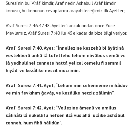
Suresi’nin bu “A’râf kimdir, A’raf nedir, Ashabu’l A’râf kimdir”
konusu, bu konunun cevaplarını arayabileceğimiz ilk Ayetler;
A’raf Suresi 7:46.47.48. Ayetler’i ancak ondan önce Yüce
Mevlamız, A’râf Suresi 7:40 ile 45’e kadar da bize bilgi veriyor.
A’raf Suresi 7:40. Ayet; “İnnellezine kezzebû bi âyâtinâ
vestekberû anhâ lâ tufettehu lehum ebvâbus semâi ve
lâ yedhulûnel cennete hattâ yelicel cemelu fi semmil
hıyâd, ve kezâlike neczil mucrimin.
A’raf Suresi 7:41. Ayet; “Lehum min cehenneme mihâduv
ve min fevkıhım ğavâş, ve kezâlike necziz zâlimin”.
A’raf Suresi 7:42. Ayet; “Vellezine âmenû ve amilus
sâlihâti lâ nukellifu nefsen illâ vus’ahâ ulâike ashâbul
cenneh, hum fihâ hâlidûn”.