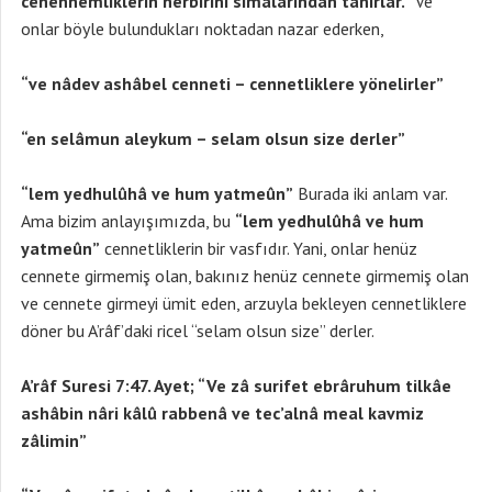
cehennemliklerin herbirini simalarından tanırlar.”
Ve
onlar böyle bulundukları noktadan nazar ederken,
“ve nâdev ashâbel cenneti – cennetliklere yönelirler”
“en selâmun aleykum – selam olsun size derler”
“lem yedhulûhâ ve hum yatmeûn”
Burada iki anlam var.
Ama bizim anlayışımızda, bu
“lem yedhulûhâ ve hum
yatmeûn”
cennetliklerin bir vasfıdır. Yani, onlar henüz
cennete girmemiş olan, bakınız henüz cennete girmemiş olan
ve cennete girmeyi ümit eden, arzuyla bekleyen cennetliklere
döner bu A’râf’daki ricel “selam olsun size” derler.
A’râf Suresi 7:47. Ayet; “Ve zâ surifet ebrâruhum tilkâe
ashâbin nâri kâlû rabbenâ ve tec’alnâ meal kavmiz
zâlimin”