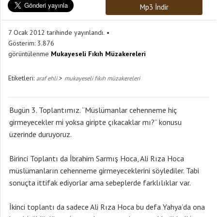
Mp3 İndir
7 Ocak 2012 tarihinde yayınlandı.
Gösterim:
3.876
görüntülenme
Mukayeseli Fıkıh Müzakereleri
Etiketleri:
>
araf ehli
mukayeseli fıkıh müzakereleri
Bugün 3. Toplantımız. “Müslümanlar cehenneme hiç
girmeyecekler mi yoksa giripte çıkacaklar mı?” konusu
üzerinde duruyoruz.
Birinci Toplantı da İbrahim Sarmış Hoca, Ali Rıza Hoca
müslümanların cehenneme girmeyeceklerini söylediler. Tabi
sonuçta ittifak ediyorlar ama sebeplerde farklılıklar var.
İkinci toplantı da sadece Ali Rıza Hoca bu defa Yahya’da ona