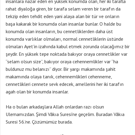
insanlara nazar eden en yüksek konumda olan, her iki tarafla
rahat diyaloğa giren, bir tarafa selam veren bir tarafın da
tekzip eden tehdit eden yani alaya alan bir tür ve onların
başa kakarak bir konumda olan insanlar bunlar. O halde bu
konumda olan insanların, bu cennetliklerden daha üst
konumda varlıklar olmaları, normal cennetliklerin üstünde
olmaları Ayet’in izahında kabul etmek zorunda olacağımız bir
şeydir. En yüksek tepe noktada bakıyor oraya cennetlikler var
“selam olsun size”, bakıyor oraya cehennemlikler var “ha
buldunuz mu belanızı” diyor. Bir yargı makamında şahit
makamında olaya tanık, cehennemlikleri cehenneme,
cennetlikleri cennete sevk edecek, amellerini her iki tarafın
agah olan bir konumda insanlar.
Ha o bulan arkadaşlara Allah onlardan razı olsun
Ulemamızdan. Şimdi Vâkıa Suresi’ne geçelim. Buradan Vâkıa
Suresi 56.’ne. Çözümümüz burada.