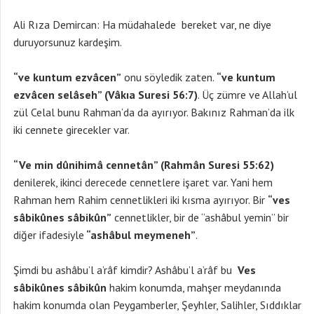
Ali Rıza Demircan: Ha müdahalede bereket var, ne diye
duruyorsunuz kardeşim.
“ve kuntum ezvâcen”
onu söyledik zaten.
“ve kuntum
ezvâcen selâseh” (Vâkıa Suresi 56:7)
. Üç zümre ve Allah’ul
zül Celal bunu Rahman’da da ayırıyor. Bakınız Rahman’da ilk
iki cennete girecekler var.
“Ve min dûnihimâ cennetân” (Rahmân Suresi 55:62)
denilerek, ikinci derecede cennetlere işaret var. Yani hem
Rahman hem Rahim cennetlikleri iki kısma ayırıyor. Bir
“ves
sâbikûnes sâbikûn”
cennetlikler, bir de “ashâbul yemin” bir
diğer ifadesiyle
“ashâbul meymeneh”
.
Şimdi bu ashâbu’l a’râf kimdir? Ashâbu’l a’râf bu
Ves
sâbikûnes sâbikûn
hakim konumda, mahşer meydanında
hakim konumda olan Peygamberler, Şeyhler, Salihler, Sıddıklar