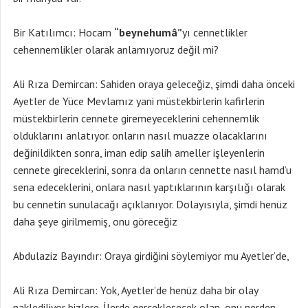
Bir Katılımcı: Hocam
“beynehumâ”
yı cennetlikler
cehennemlikler olarak anlamıyoruz değil mi?
Ali Rıza Demircan: Sahiden oraya geleceğiz, şimdi daha önceki
Ayetler de Yüce Mevlamız yani müstekbirlerin kafirlerin
müstekbirlerin cennete giremeyeceklerini cehennemlik
olduklarını anlatıyor. onların nasıl muazze olacaklarını
değinildikten sonra, iman edip salih ameller işleyenlerin
cennete gireceklerini, sonra da onların cennette nasıl hamd’u
sena edeceklerini, onlara nasıl yaptıklarının karşılığı olarak
bu cennetin sunulacağı açıklanıyor. Dolayısıyla, şimdi henüz
daha şeye girilmemiş, onu göreceğiz
Abdulaziz Bayındır: Oraya girdiğini söylemiyor mu Ayetler’de,
Ali Rıza Demircan: Yok, Ayetler’de henüz daha bir olay
naklediliyor bizlere. İlerde gerçekleşecek olan, onu nerden