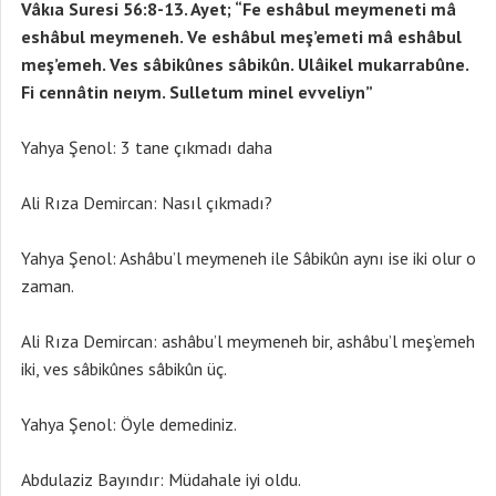
Vâkıa Suresi 56:8-13. Ayet; “Fe eshâbul meymeneti mâ
eshâbul meymeneh. Ve eshâbul meş’emeti mâ eshâbul
meş’emeh. Ves sâbikûnes sâbikûn. Ulâikel mukarrabûne.
Fi cennâtin neıym. Sulletum minel evveliyn”
Yahya Şenol: 3 tane çıkmadı daha
Ali Rıza Demircan: Nasıl çıkmadı?
Yahya Şenol: Ashâbu’l meymeneh ile Sâbikûn aynı ise iki olur o
zaman.
Ali Rıza Demircan: ashâbu’l meymeneh bir, ashâbu’l meş’emeh
iki, ves sâbikûnes sâbikûn üç.
Yahya Şenol: Öyle demediniz.
Abdulaziz Bayındır: Müdahale iyi oldu.