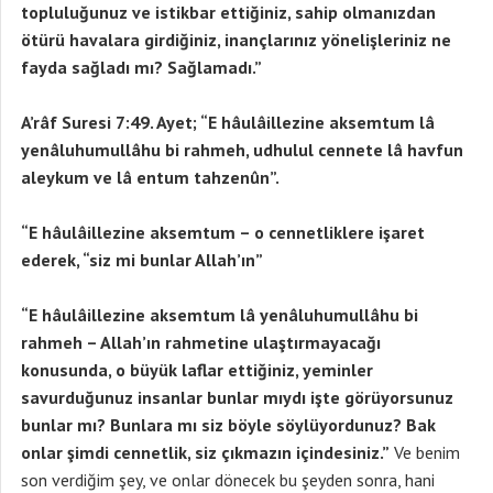
topluluğunuz ve istikbar ettiğiniz, sahip olmanızdan
ötürü havalara girdiğiniz, inançlarınız yönelişleriniz ne
fayda sağladı mı? Sağlamadı.”
A’râf Suresi 7:49. Ayet; “E hâulâillezine aksemtum lâ
yenâluhumullâhu bi rahmeh, udhulul cennete lâ havfun
aleykum ve lâ entum tahzenûn”.
“E hâulâillezine aksemtum – o cennetliklere işaret
ederek, “siz mi bunlar Allah’ın”
“E hâulâillezine aksemtum lâ yenâluhumullâhu bi
rahmeh – Allah’ın rahmetine ulaştırmayacağı
konusunda, o büyük laflar ettiğiniz, yeminler
savurduğunuz insanlar bunlar mıydı işte görüyorsunuz
bunlar mı? Bunlara mı siz böyle söylüyordunuz? Bak
onlar şimdi cennetlik, siz çıkmazın içindesiniz.”
Ve benim
son verdiğim şey, ve onlar dönecek bu şeyden sonra, hani