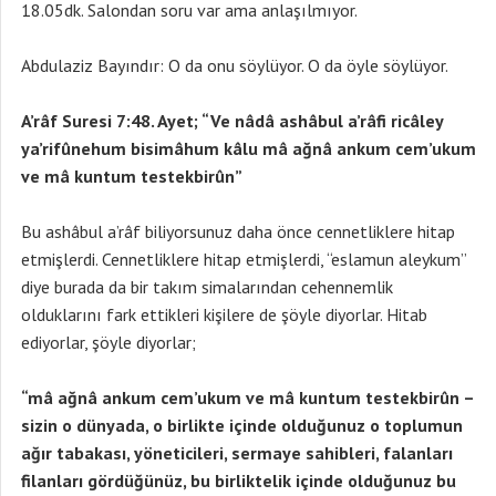
18.05dk. Salondan soru var ama anlaşılmıyor.
Abdulaziz Bayındır: O da onu söylüyor. O da öyle söylüyor.
A’râf Suresi 7:48. Ayet; “Ve nâdâ ashâbul a’râfi ricâley
ya’rifûnehum bisimâhum kâlu mâ ağnâ ankum cem’ukum
ve mâ kuntum testekbirûn”
Bu ashâbul a’râf biliyorsunuz daha önce cennetliklere hitap
etmişlerdi. Cennetliklere hitap etmişlerdi, “eslamun aleykum”
diye burada da bir takım simalarından cehennemlik
olduklarını fark ettikleri kişilere de şöyle diyorlar. Hitab
ediyorlar, şöyle diyorlar;
“mâ ağnâ ankum cem’ukum ve mâ kuntum testekbirûn –
sizin o dünyada, o birlikte içinde olduğunuz o toplumun
ağır tabakası, yöneticileri, sermaye sahibleri, falanları
filanları gördüğünüz, bu birliktelik içinde olduğunuz bu