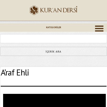
İsminiz (*)
KATEGORILER
Epostanız (*)
A’raf Ehli
Yaşadığınız Hatanın Ayrıntıları
Bağlantıyı Gönderin