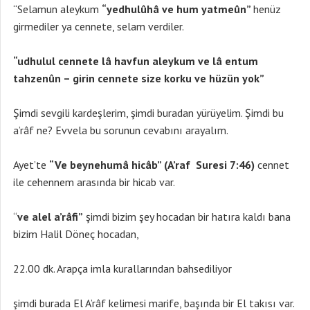
“Selamun aleykum
“yedhulûhâ ve hum yatmeûn”
henüz
girmediler ya cennete, selam verdiler.
“udhulul cennete lâ havfun aleykum ve lâ entum
tahzenûn – girin cennete size korku ve hüzün yok”
Şimdi sevgili kardeşlerim, şimdi buradan yürüyelim. Şimdi bu
a’râf ne? Evvela bu sorunun cevabını arayalım.
Ayet’te
“Ve beynehumâ hicâb” (A’raf Suresi 7:46)
cennet
ile cehennem arasında bir hicab var.
“
ve alel a’râfi”
şimdi bizim şey hocadan bir hatıra kaldı bana
bizim Halil Döneç hocadan,
22.00 dk. Arapça imla kurallarından bahsediliyor
şimdi burada El A’râf kelimesi marife, başında bir El takısı var.