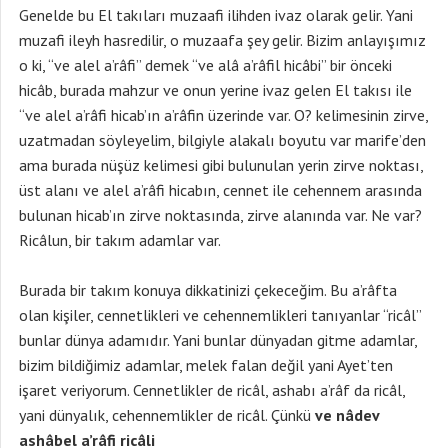
Genelde bu El takıları muzaafi ilihden ivaz olarak gelir. Yani
muzafi ileyh hasredilir, o muzaafa şey gelir. Bizim anlayışımız
o ki, “ve alel a’râfi” demek “ve alâ a’râfil hicâbi” bir önceki
hicâb, burada mahzur ve onun yerine ivaz gelen El takısı ile
“ve alel a’râfi hicab’ın a’râfin üzerinde var. O? kelimesinin zirve,
uzatmadan söyleyelim, bilgiyle alakalı boyutu var marife’den
ama burada nüşüz kelimesi gibi bulunulan yerin zirve noktası,
üst alanı ve alel a’râfi hicabın, cennet ile cehennem arasında
bulunan hicab’ın zirve noktasında, zirve alanında var. Ne var?
Ricâlun, bir takım adamlar var.
Burada bir takım konuya dikkatinizi çekeceğim. Bu a’râfta
olan kişiler, cennetlikleri ve cehennemlikleri tanıyanlar “ricâl”
bunlar dünya adamıdır. Yani bunlar dünyadan gitme adamlar,
bizim bildiğimiz adamlar, melek falan değil yani Ayet’ten
işaret veriyorum. Cennetlikler de ricâl, ashabı a’râf da ricâl,
yani dünyalık, cehennemlikler de ricâl. Çünkü
ve nâdev
ashâbel a’râfi ricâli