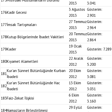
175
Mısırdaki Müslümanların Durumu
2013
3.041
3 Ağustos
Gösterim:
176
Kadir Gecesi
2013
2.901
27 Temmuz
Gösterim:
177
İmsak Tartışmaları
2013
2.964
20 Temmuz
Gösterim:
178
Kutup Bölgelerinde İbadet Vakitleri
2013
2.864
19 Ocak
179
Kader
Gösterim:
7.289
2013
22 Aralık
Gösterim:
180
Kıyamet Alametleri
2012
5.200
Kur’an Sünnet Bütünlüğünde Kurban
20 Ekim
Gösterim:
181
İbadeti
2012
3.081
Kur’an Sünnet Bütünlüğünde Hac
13 Ekim
Gösterim:
182
İbadeti
2012
3.031
6 Ekim
Gösterim:
183
Faiz-Zekat İlişkisi
2012
3.160
29 Eylül
Gösterim:
184
Namazların Birleştirilmesi