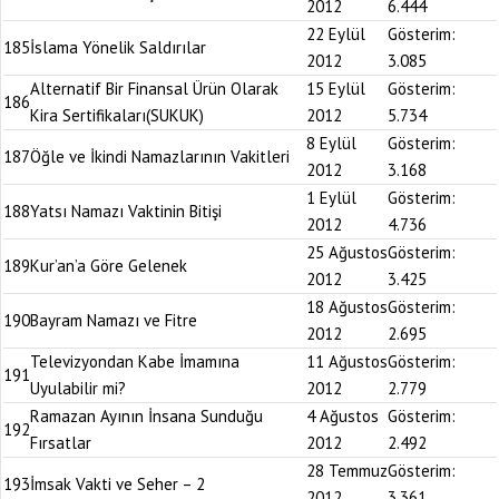
2012
6.444
22 Eylül
Gösterim:
185
İslama Yönelik Saldırılar
2012
3.085
Alternatif Bir Finansal Ürün Olarak
15 Eylül
Gösterim:
186
Kira Sertifikaları(SUKUK)
2012
5.734
8 Eylül
Gösterim:
187
Öğle ve İkindi Namazlarının Vakitleri
2012
3.168
1 Eylül
Gösterim:
188
Yatsı Namazı Vaktinin Bitişi
2012
4.736
25 Ağustos
Gösterim:
189
Kur’an’a Göre Gelenek
2012
3.425
18 Ağustos
Gösterim:
190
Bayram Namazı ve Fitre
2012
2.695
Televizyondan Kabe İmamına
11 Ağustos
Gösterim:
191
Uyulabilir mi?
2012
2.779
Ramazan Ayının İnsana Sunduğu
4 Ağustos
Gösterim:
192
Fırsatlar
2012
2.492
28 Temmuz
Gösterim:
193
İmsak Vakti ve Seher – 2
2012
3.361