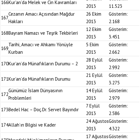
166
Kur’an’da Melek ve Cin Kavramları
2013
11.523
Cezanın Amacı Açısından Mağdur
26 Ekim
Gösterim:
167
Hakları
2013
2.168
12 Ekim
Gösterim:
168
Bayram Namazı ve Teşrik Tekbirleri
2013
3.451
Tarihi, Amacı ve Ahkamı Yönüyle
5 Ekim
Gösterim:
169
Kurban
2013
2.662
28 Eylül
Gösterim:
170
Kur’an’da Münafıkların Durumu – 2
2013
2.992
21 Eylül
Gösterim:
171
Kur’an’da Münafıkların Durumu
2013
3.275
Günümüz İslam Dünyasının
14 Eylül
Gösterim:
172
Problemleri
2013
2.979
7 Eylül
Gösterim:
173
Bedel Hac – Doç.Dr. Servet Bayındır
2013
2.586
24 Ağustos
Gösterim:
174
Allah’ın Bilgisi ve Kader
2013
4.322
17 Ağustos
Gösterim: