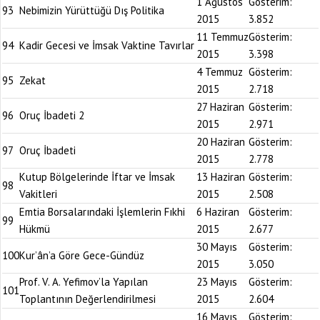
1 Ağustos
Gösterim:
93
Nebimizin Yürüttüğü Dış Politika
2015
3.852
11 Temmuz
Gösterim:
94
Kadir Gecesi ve İmsak Vaktine Tavırlar
2015
3.398
4 Temmuz
Gösterim:
95
Zekat
2015
2.718
27 Haziran
Gösterim:
96
Oruç İbadeti 2
2015
2.971
20 Haziran
Gösterim:
97
Oruç İbadeti
2015
2.778
Kutup Bölgelerinde İftar ve İmsak
13 Haziran
Gösterim:
98
Vakitleri
2015
2.508
Emtia Borsalarındaki İşlemlerin Fıkhi
6 Haziran
Gösterim:
99
Hükmü
2015
2.677
30 Mayıs
Gösterim:
100
Kur’ân’a Göre Gece-Gündüz
2015
3.050
Prof. V. A. Yefimov’la Yapılan
23 Mayıs
Gösterim:
101
Toplantının Değerlendirilmesi
2015
2.604
16 Mayıs
Gösterim: