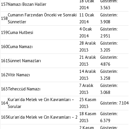
18 Ocak
Gösterim:
157
Namazı Bozan Haller
2014
3.563
Cumanın Farzından Önceki ve Sonraki
11 Ocak
Gösterim:
158
Sünnetler
2014
3.908
4 Ocak
Gösterim:
159
Cuma Hutbesi
2014
2.951
28 Aralık
Gösterim:
160
Cuma Namazı
2013
3.205
21 Aralık
Gösterim:
161
Sünnet Namazları
2013
4.876
14 Aralık
Gösterim:
162
Vitir Namazı
2013
3.258
7 Aralık
Gösterim:
163
Teheccüd Namazı
2013
3.068
Kur’an’da Melek ve Cin Kavramları –
23 Kasım
164
Gösterim:
7.104
Sorular
2013
18 Kasım
Gösterim:
165
Kur’an’da Melek ve Cin Kavramları – 2
2013
6.379
2 Kasım
Gösterim: