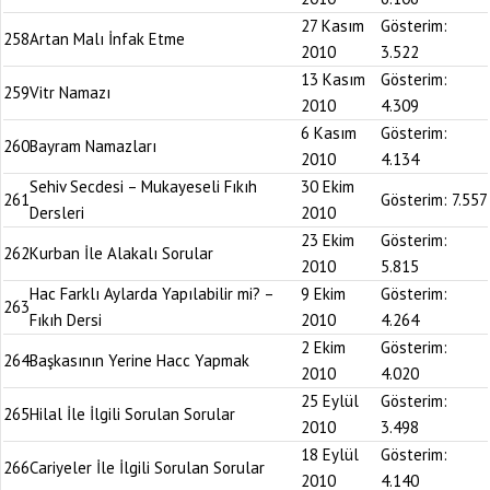
27 Kasım
Gösterim:
258
Artan Malı İnfak Etme
2010
3.522
13 Kasım
Gösterim:
259
Vitr Namazı
2010
4.309
6 Kasım
Gösterim:
260
Bayram Namazları
2010
4.134
Sehiv Secdesi – Mukayeseli Fıkıh
30 Ekim
261
Gösterim:
7.557
Dersleri
2010
23 Ekim
Gösterim:
262
Kurban İle Alakalı Sorular
2010
5.815
Hac Farklı Aylarda Yapılabilir mi? –
9 Ekim
Gösterim:
263
Fıkıh Dersi
2010
4.264
2 Ekim
Gösterim:
264
Başkasının Yerine Hacc Yapmak
2010
4.020
25 Eylül
Gösterim:
265
Hilal İle İlgili Sorulan Sorular
2010
3.498
18 Eylül
Gösterim:
266
Cariyeler İle İlgili Sorulan Sorular
2010
4.140