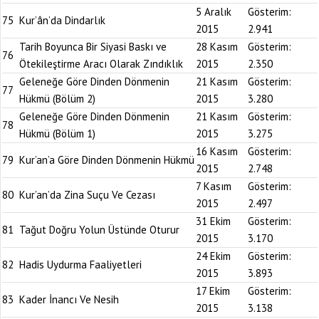
5 Aralık
Gösterim:
75
Kur’ân’da Dindarlık
2015
2.941
Tarih Boyunca Bir Siyasi Baskı ve
28 Kasım
Gösterim:
76
Ötekileştirme Aracı Olarak Zındıklık
2015
2.350
Geleneğe Göre Dinden Dönmenin
21 Kasım
Gösterim:
77
Hükmü (Bölüm 2)
2015
3.280
Geleneğe Göre Dinden Dönmenin
21 Kasım
Gösterim:
78
Hükmü (Bölüm 1)
2015
3.275
16 Kasım
Gösterim:
79
Kur’an’a Göre Dinden Dönmenin Hükmü
2015
2.748
7 Kasım
Gösterim:
80
Kur’an’da Zina Suçu Ve Cezası
2015
2.497
31 Ekim
Gösterim:
81
Tağut Doğru Yolun Üstünde Oturur
2015
3.170
24 Ekim
Gösterim:
82
Hadis Uydurma Faaliyetleri
2015
3.893
17 Ekim
Gösterim:
83
Kader İnancı Ve Nesih
2015
3.138