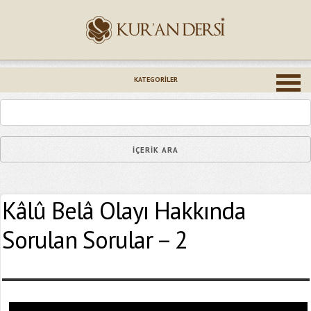
İsminiz (*)
KATEGORILER
Epostanız (*)
Kâlû Belâ Olayı Hakkında
Yaşadığınız Hatanın Ayrıntıları
Sorulan Sorular – 2
Bağlantıyı Gönderin