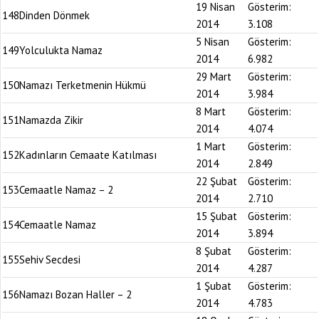
19 Nisan
Gösterim:
148
Dinden Dönmek
2014
3.108
5 Nisan
Gösterim:
149
Yolculukta Namaz
2014
6.982
29 Mart
Gösterim:
150
Namazı Terketmenin Hükmü
2014
3.984
8 Mart
Gösterim:
151
Namazda Zikir
2014
4.074
1 Mart
Gösterim:
152
Kadınların Cemaate Katılması
2014
2.849
22 Şubat
Gösterim:
153
Cemaatle Namaz – 2
2014
2.710
15 Şubat
Gösterim:
154
Cemaatle Namaz
2014
3.894
8 Şubat
Gösterim:
155
Sehiv Secdesi
2014
4.287
1 Şubat
Gösterim:
156
Namazı Bozan Haller – 2
2014
4.783