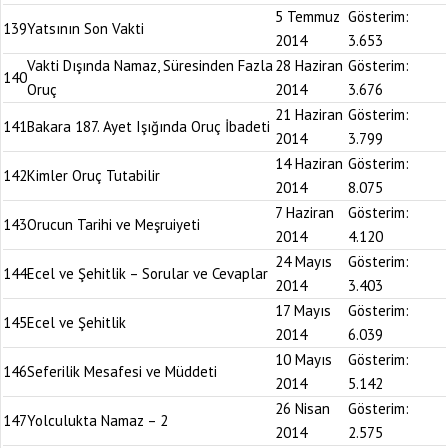
5 Temmuz
Gösterim:
139
Yatsının Son Vakti
2014
3.653
Vakti Dışında Namaz, Süresinden Fazla
28 Haziran
Gösterim:
140
Oruç
2014
3.676
21 Haziran
Gösterim:
141
Bakara 187. Ayet Işığında Oruç İbadeti
2014
3.799
14 Haziran
Gösterim:
142
Kimler Oruç Tutabilir
2014
8.075
7 Haziran
Gösterim:
143
Orucun Tarihi ve Meşruiyeti
2014
4.120
24 Mayıs
Gösterim:
144
Ecel ve Şehitlik – Sorular ve Cevaplar
2014
3.403
17 Mayıs
Gösterim:
145
Ecel ve Şehitlik
2014
6.039
10 Mayıs
Gösterim:
146
Seferilik Mesafesi ve Müddeti
2014
5.142
26 Nisan
Gösterim:
147
Yolculukta Namaz – 2
2014
2.575