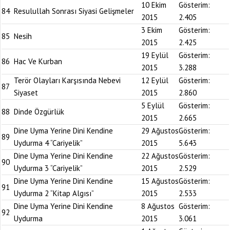
10 Ekim
Gösterim:
84
Resulullah Sonrası Siyasi Gelişmeler
2015
2.405
3 Ekim
Gösterim:
85
Nesih
2015
2.425
19 Eylül
Gösterim:
86
Hac Ve Kurban
2015
3.288
Terör Olayları Karşısında Nebevi
12 Eylül
Gösterim:
87
Siyaset
2015
2.860
5 Eylül
Gösterim:
88
Dinde Özgürlük
2015
2.665
Dine Uyma Yerine Dini Kendine
29 Ağustos
Gösterim:
89
Uydurma 4 “Cariyelik”
2015
5.643
Dine Uyma Yerine Dini Kendine
22 Ağustos
Gösterim:
90
Uydurma 3 “Cariyelik”
2015
2.529
Dine Uyma Yerine Dini Kendine
15 Ağustos
Gösterim:
91
Uydurma 2 “Kitap Algısı”
2015
2.533
Dine Uyma Yerine Dini Kendine
8 Ağustos
Gösterim:
92
Uydurma
2015
3.061