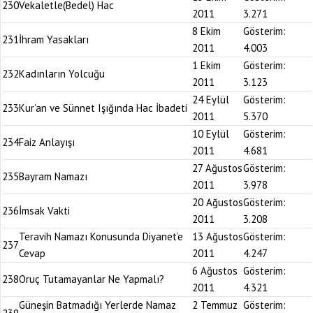
230
Vekaletle(Bedel) Hac
2011
3.271
8 Ekim
Gösterim:
231
İhram Yasakları
2011
4.003
1 Ekim
Gösterim:
232
Kadınların Yolcuğu
2011
3.123
24 Eylül
Gösterim:
233
Kur’an ve Sünnet Işığında Hac İbadeti
2011
5.370
10 Eylül
Gösterim:
234
Faiz Anlayışı
2011
4.681
27 Ağustos
Gösterim:
235
Bayram Namazı
2011
3.978
20 Ağustos
Gösterim:
236
İmsak Vakti
2011
3.208
Teravih Namazı Konusunda Diyanet’e
13 Ağustos
Gösterim:
237
Cevap
2011
4.247
6 Ağustos
Gösterim:
238
Oruç Tutamayanlar Ne Yapmalı?
2011
4.321
Güneşin Batmadığı Yerlerde Namaz
2 Temmuz
Gösterim: