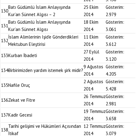
Batı Güdümlü İslam Anlayışında
25 Ekim
Gösterim:
130
Kur’an Sünnet Algısı – 2
2014
2.979
Batı Güdümlü İslam Anlayışında
18 Ekim
Gösterim:
131
Kur’an Sünnet Algısı
2014
3.061
İslam Alimlerinin Işid’e Gönderdikleri
11 Ekim
Gösterim:
132
Mektubun Eleştirisi
2014
3.612
27 Eylül
Gösterim:
133
Kurban İbadeti
2014
3.120
9 Ağustos
Gösterim:
134
Birbirimizden yardım istemek şirk midir?
2014
4.205
2 Ağustos
Gösterim:
135
Nafile Oruç
2014
5.428
26 Temmuz
Gösterim:
136
Zekat ve Fitre
2014
2.981
19 Temmuz
Gösterim:
137
Kadir Gecesi
2014
3.658
Tarihi gelişimi ve Hükümleri Açısından
12 Temmuz
Gösterim:
138
İtikaf
2014
3.079