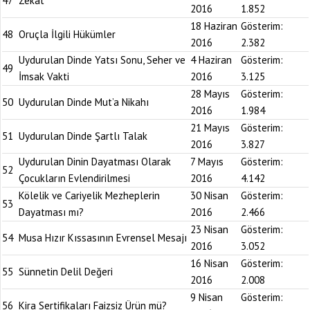
47
Zekat
2016
1.852
18 Haziran
Gösterim:
48
Oruçla İlgili Hükümler
2016
2.382
Uydurulan Dinde Yatsı Sonu, Seher ve
4 Haziran
Gösterim:
49
İmsak Vakti
2016
3.125
28 Mayıs
Gösterim:
50
Uydurulan Dinde Mut’a Nikahı
2016
1.984
21 Mayıs
Gösterim:
51
Uydurulan Dinde Şartlı Talak
2016
3.827
Uydurulan Dinin Dayatması Olarak
7 Mayıs
Gösterim:
52
Çocukların Evlendirilmesi
2016
4.142
Kölelik ve Cariyelik Mezheplerin
30 Nisan
Gösterim:
53
Dayatması mı?
2016
2.466
23 Nisan
Gösterim:
54
Musa Hızır Kıssasının Evrensel Mesajı
2016
3.052
16 Nisan
Gösterim:
55
Sünnetin Delil Değeri
2016
2.008
9 Nisan
Gösterim:
56
Kira Sertifikaları Faizsiz Ürün mü?