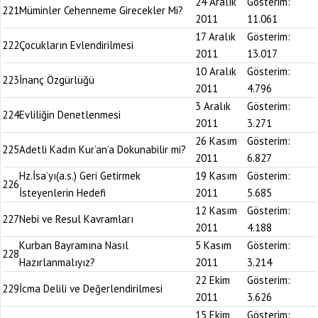
24 Aralık
Gösterim:
221
Müminler Cehenneme Girecekler Mi?
2011
11.061
17 Aralık
Gösterim:
222
Çocukların Evlendirilmesi
2011
13.017
10 Aralık
Gösterim:
223
İnanç Özgürlüğü
2011
4.796
3 Aralık
Gösterim:
224
Evliliğin Denetlenmesi
2011
3.271
26 Kasım
Gösterim:
225
Adetli Kadın Kur’an’a Dokunabilir mi?
2011
6.827
Hz.İsa’yı(a.s.) Geri Getirmek
19 Kasım
Gösterim:
226
İsteyenlerin Hedefi
2011
5.685
12 Kasım
Gösterim:
227
Nebi ve Resul Kavramları
2011
4.188
Kurban Bayramına Nasıl
5 Kasım
Gösterim:
228
Hazırlanmalıyız?
2011
3.214
22 Ekim
Gösterim:
229
İcma Delili ve Değerlendirilmesi
2011
3.626
15 Ekim
Gösterim: