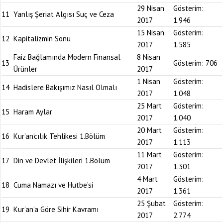
29 Nisan
Gösterim:
11
Yanlış Şeriat Algısı Suç ve Ceza
2017
1.946
15 Nisan
Gösterim:
12
Kapitalizmin Sonu
2017
1.585
Faiz Bağlamında Modern Finansal
8 Nisan
13
Gösterim:
706
Ürünler
2017
1 Nisan
Gösterim:
14
Hadislere Bakışımız Nasıl Olmalı
2017
1.048
25 Mart
Gösterim:
15
Haram Aylar
2017
1.040
20 Mart
Gösterim:
16
Kur’an’cılık Tehlikesi 1.Bölüm
2017
1.113
11 Mart
Gösterim:
17
Din ve Devlet İlişkileri 1.Bölüm
2017
1.301
4 Mart
Gösterim:
18
Cuma Namazı ve Hutbe’si
2017
1.361
25 Şubat
Gösterim:
19
Kur’an’a Göre Sihir Kavramı
2017
2.774