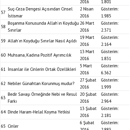
2016
1.801
Suç-Ceza Dengesi Açısından Cinsel
2 Nisan
Gösterim:
57
İstismar
2016
1.985
Boşanma Konusunda Allah’ın Koyduğu
26 Mart
Gösterim:
58
Sınırlar
2016
2.371
19 Mart
Gösterim:
59
Allah’ın Koyduğu Sınırlar Nasıl Aşıldı
2016
2.164
13 Mart
Gösterim:
60
Muhsana, Kadına Pozitif Ayrımcılık
2016
1.831
5 Mart
Gösterim:
61
İnsanlar ile Cinlerin Ortak Özellikleri
2016
6.362
27 Şubat
Gösterim:
62
Nebiler Günahtan Korunmuş mudur?
2016
1.999
Bedir Savaşı Örneğinde Nebi ve Resul
20 Şubat
Gösterim:
63
Farkı
2016
2.964
13 Şubat
Gösterim:
64
Dinde Haram-Helal Koyma Yetkisi
2016
2.181
6 Şubat
Gösterim:
65
Cinler
2016
2.883