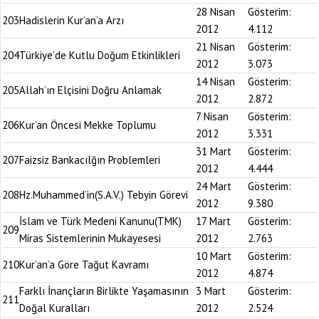
28 Nisan
Gösterim:
203
Hadislerin Kur’an’a Arzı
2012
4.112
21 Nisan
Gösterim:
204
Türkiye’de Kutlu Doğum Etkinlikleri
2012
3.073
14 Nisan
Gösterim:
205
Allah’ın Elçisini Doğru Anlamak
2012
2.872
7 Nisan
Gösterim:
206
Kur’an Öncesi Mekke Toplumu
2012
3.331
31 Mart
Gösterim:
207
Faizsiz Bankacılğın Problemleri
2012
4.444
24 Mart
Gösterim:
208
Hz.Muhammed’in(S.A.V.) Tebyin Görevi
2012
9.380
İslam ve Türk Medeni Kanunu(TMK)
17 Mart
Gösterim:
209
Miras Sistemlerinin Mukayesesi
2012
2.763
10 Mart
Gösterim:
210
Kur’an’a Göre Tağut Kavramı
2012
4.874
Farklı İnançların Birlikte Yaşamasının
3 Mart
Gösterim:
211
Doğal Kuralları
2012
2.524