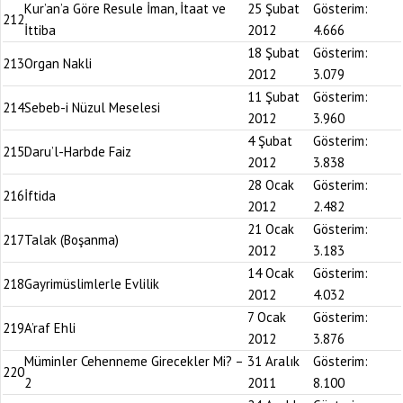
Kur’an’a Göre Resule İman, İtaat ve
25 Şubat
Gösterim:
212
İttiba
2012
4.666
18 Şubat
Gösterim:
213
Organ Nakli
2012
3.079
11 Şubat
Gösterim:
214
Sebeb-i Nüzul Meselesi
2012
3.960
4 Şubat
Gösterim:
215
Daru’l-Harbde Faiz
2012
3.838
28 Ocak
Gösterim:
216
İftida
2012
2.482
21 Ocak
Gösterim:
217
Talak (Boşanma)
2012
3.183
14 Ocak
Gösterim:
218
Gayrimüslimlerle Evlilik
2012
4.032
7 Ocak
Gösterim:
219
A’raf Ehli
2012
3.876
Müminler Cehenneme Girecekler Mi? –
31 Aralık
Gösterim:
220
2
2011
8.100