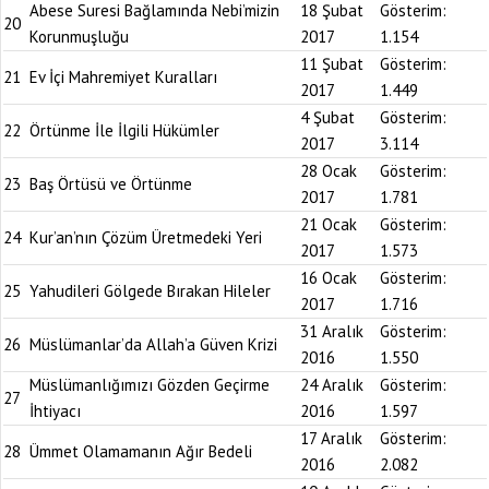
Abese Suresi Bağlamında Nebi’mizin
18 Şubat
Gösterim:
20
Korunmuşluğu
2017
1.154
11 Şubat
Gösterim:
21
Ev İçi Mahremiyet Kuralları
2017
1.449
4 Şubat
Gösterim:
22
Örtünme İle İlgili Hükümler
2017
3.114
28 Ocak
Gösterim:
23
Baş Örtüsü ve Örtünme
2017
1.781
21 Ocak
Gösterim:
24
Kur’an’nın Çözüm Üretmedeki Yeri
2017
1.573
16 Ocak
Gösterim:
25
Yahudileri Gölgede Bırakan Hileler
2017
1.716
31 Aralık
Gösterim:
26
Müslümanlar’da Allah’a Güven Krizi
2016
1.550
Müslümanlığımızı Gözden Geçirme
24 Aralık
Gösterim:
27
İhtiyacı
2016
1.597
17 Aralık
Gösterim:
28
Ümmet Olamamanın Ağır Bedeli
2016
2.082