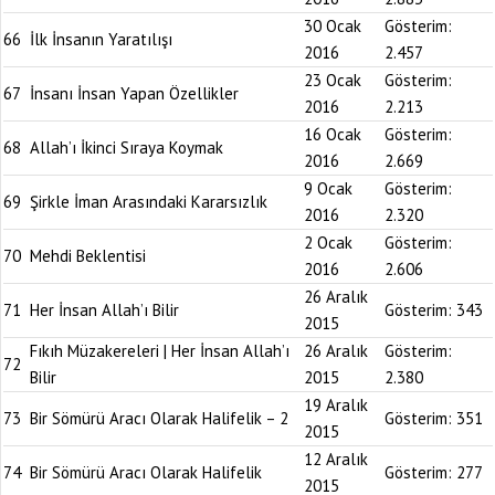
30 Ocak
Gösterim:
66
İlk İnsanın Yaratılışı
2016
2.457
23 Ocak
Gösterim:
67
İnsanı İnsan Yapan Özellikler
2016
2.213
16 Ocak
Gösterim:
68
Allah’ı İkinci Sıraya Koymak
2016
2.669
9 Ocak
Gösterim:
69
Şirkle İman Arasındaki Kararsızlık
2016
2.320
2 Ocak
Gösterim:
70
Mehdi Beklentisi
2016
2.606
26 Aralık
71
Her İnsan Allah’ı Bilir
Gösterim:
343
2015
Fıkıh Müzakereleri | Her İnsan Allah’ı
26 Aralık
Gösterim:
72
Bilir
2015
2.380
19 Aralık
73
Bir Sömürü Aracı Olarak Halifelik – 2
Gösterim:
351
2015
12 Aralık
74
Bir Sömürü Aracı Olarak Halifelik
Gösterim:
277
2015