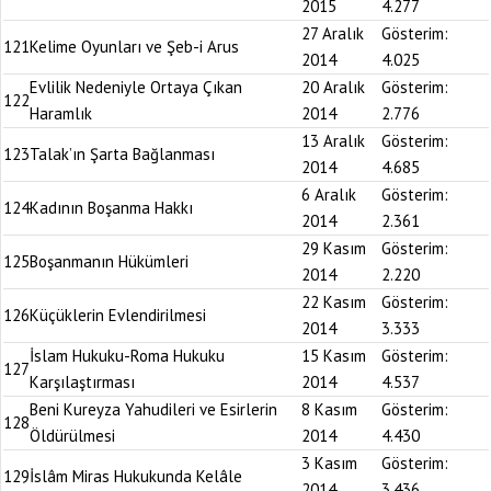
2015
4.277
27 Aralık
Gösterim:
121
Kelime Oyunları ve Şeb-i Arus
2014
4.025
Evlilik Nedeniyle Ortaya Çıkan
20 Aralık
Gösterim:
122
Haramlık
2014
2.776
13 Aralık
Gösterim:
123
Talak’ın Şarta Bağlanması
2014
4.685
6 Aralık
Gösterim:
124
Kadının Boşanma Hakkı
2014
2.361
29 Kasım
Gösterim:
125
Boşanmanın Hükümleri
2014
2.220
22 Kasım
Gösterim:
126
Küçüklerin Evlendirilmesi
2014
3.333
İslam Hukuku-Roma Hukuku
15 Kasım
Gösterim:
127
Karşılaştırması
2014
4.537
Beni Kureyza Yahudileri ve Esirlerin
8 Kasım
Gösterim:
128
Öldürülmesi
2014
4.430
3 Kasım
Gösterim:
129
İslâm Miras Hukukunda Kelâle
2014
3.436