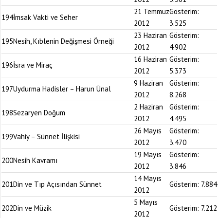
21 Temmuz
Gösterim:
194
İmsak Vakti ve Seher
2012
3.525
23 Haziran
Gösterim:
195
Nesih, Kıblenin Değişmesi Örneği
2012
4.902
16 Haziran
Gösterim:
196
İsra ve Miraç
2012
5.373
9 Haziran
Gösterim:
197
Uydurma Hadisler – Harun Ünal
2012
8.268
2 Haziran
Gösterim:
198
Sezaryen Doğum
2012
4.495
26 Mayıs
Gösterim:
199
Vahiy – Sünnet İlişkisi
2012
3.470
19 Mayıs
Gösterim:
200
Nesih Kavramı
2012
3.846
14 Mayıs
201
Din ve Tıp Açısından Sünnet
Gösterim:
7.884
2012
5 Mayıs
202
Din ve Müzik
Gösterim:
7.212
2012