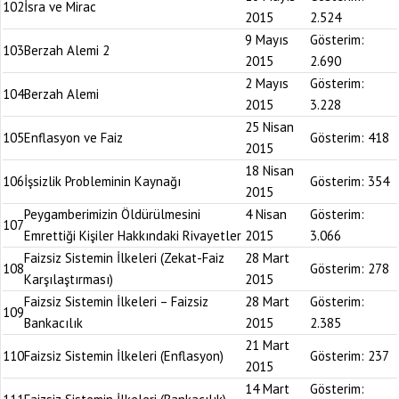
102
İsra ve Mirac
2015
2.524
9 Mayıs
Gösterim:
103
Berzah Alemi 2
2015
2.690
2 Mayıs
Gösterim:
104
Berzah Alemi
2015
3.228
25 Nisan
105
Enflasyon ve Faiz
Gösterim:
418
2015
18 Nisan
106
İşsizlik Probleminin Kaynağı
Gösterim:
354
2015
Peygamberimizin Öldürülmesini
4 Nisan
Gösterim:
107
Emrettiği Kişiler Hakkındaki Rivayetler
2015
3.066
Faizsiz Sistemin İlkeleri (Zekat-Faiz
28 Mart
108
Gösterim:
278
Karşılaştırması)
2015
Faizsiz Sistemin İlkeleri – Faizsiz
28 Mart
Gösterim:
109
Bankacılık
2015
2.385
21 Mart
110
Faizsiz Sistemin İlkeleri (Enflasyon)
Gösterim:
237
2015
14 Mart
Gösterim: