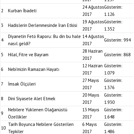
24 Ağustos
Gösterim:
2
Kurban İbadeti
2017
1.126
19 Ağustos
Gösterim:
3
Hadislerin Derlenmesinde İran Etkisi
2017
1.352
Diyanetin Fetö Raporu: Bu din bu hale
14 Ağustos
4
Gösterim:
994
nasıl geldi?
2017
28 Haziran
5
Hilal, Fitre ve Bayram
Gösterim:
868
2017
12 Haziran
Gösterim:
6
Nebi’mizin Ramazan Hayatı
2017
1.079
27 Mayıs
Gösterim:
7
İmsak Ölçüleri
2017
1.376
20 Mayıs
Gösterim:
8
Dini Siyasete Alet Etmek
2017
1.930
Nebilere Yüklenen Olağanüstü
13 Mayıs
Gösterim:
9
Özellikler
2017
1.648
Tarih Boyunca Nebilere Gösterilen
6 Mayıs
Gösterim:
10
Tepkiler
2017
1.486