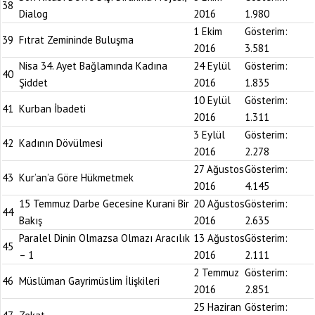
38
Dialog
2016
1.980
1 Ekim
Gösterim:
39
Fıtrat Zemininde Buluşma
2016
3.581
Nisa 34. Ayet Bağlamında Kadına
24 Eylül
Gösterim:
40
Şiddet
2016
1.835
10 Eylül
Gösterim:
41
Kurban İbadeti
2016
1.311
3 Eylül
Gösterim:
42
Kadının Dövülmesi
2016
2.278
27 Ağustos
Gösterim:
43
Kur’an’a Göre Hükmetmek
2016
4.145
15 Temmuz Darbe Gecesine Kurani Bir
20 Ağustos
Gösterim:
44
Bakış
2016
2.635
Paralel Dinin Olmazsa Olmazı Aracılık
13 Ağustos
Gösterim:
45
– 1
2016
2.111
2 Temmuz
Gösterim:
46
Müslüman Gayrimüslim İlişkileri
2016
2.851
25 Haziran
Gösterim: