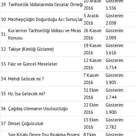
10 Aralık
Gösterim:
29
Tarihsellik İddialarında Cezalar Örneği
2016
1.556
3 Aralık
Gösterim:
30
Mezhepçiliğin Doğurduğu Acı Sonuçlar
2016
2.038
Kur’an’nın Tarihselliği İddiası ve Miras
26 Kasım
Gösterim:
31
Konusu
2016
2.099
19 Kasım
Gösterim:
32
Takiye (Kimliği Gizleme)
2016
3.616
12 Kasım
Gösterim:
33
Faiz ve Güncel Meseleler
2016
1.734
7 Kasım
Gösterim:
34
Mehdi Gelicek mi ?
2016
3.905
31 Ekim
Gösterim:
35
Hz. İsa Gelecek mi?
2016
1.744
22 Ekim
Gösterim:
36
Çağdaş Ulemanın Usulsüzlüğü
2016
1.900
15 Ekim
Gösterim:
37
Dinsel Çoğulculuk
2016
2.782
Son Kitabı Devre Dışı Bırakma Projesi,
8 Ekim
Gösterim: