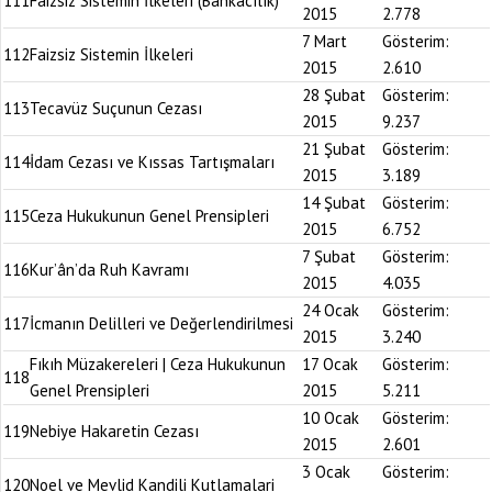
111
Faizsiz Sistemin İlkeleri (Bankacılık)
2015
2.778
7 Mart
Gösterim:
112
Faizsiz Sistemin İlkeleri
2015
2.610
28 Şubat
Gösterim:
113
Tecavüz Suçunun Cezası
2015
9.237
21 Şubat
Gösterim:
114
İdam Cezası ve Kıssas Tartışmaları
2015
3.189
14 Şubat
Gösterim:
115
Ceza Hukukunun Genel Prensipleri
2015
6.752
7 Şubat
Gösterim:
116
Kur’ân’da Ruh Kavramı
2015
4.035
24 Ocak
Gösterim:
117
İcmanın Delilleri ve Değerlendirilmesi
2015
3.240
Fıkıh Müzakereleri | Ceza Hukukunun
17 Ocak
Gösterim:
118
Genel Prensipleri
2015
5.211
10 Ocak
Gösterim:
119
Nebiye Hakaretin Cezası
2015
2.601
3 Ocak
Gösterim:
120
Noel ve Mevlid Kandili Kutlamalari