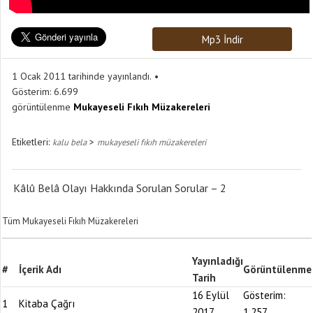
Mp3 İndir
1 Ocak 2011 tarihinde yayınlandı.
Gösterim:
6.699
görüntülenme
Mukayeseli Fıkıh Müzakereleri
Etiketleri:
>
kalu bela
mukayeseli fıkıh müzakereleri
Kâlû Belâ Olayı Hakkında Sorulan Sorular – 2
Tüm Mukayeseli Fıkıh Müzakereleri
Yayınladığı
#
İçerik Adı
Görüntülenme
Tarih
16 Eylül
Gösterim:
1
Kitaba Çağrı
2017
1.257