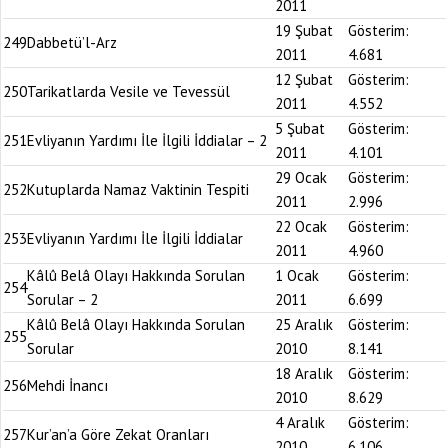
2011
19 Şubat
Gösterim:
249
Dabbetü’l-Arz
2011
4.681
12 Şubat
Gösterim:
250
Tarikatlarda Vesile ve Tevessül
2011
4.552
5 Şubat
Gösterim:
251
Evliyanın Yardımı İle İlgili İddialar – 2
2011
4.101
29 Ocak
Gösterim:
252
Kutuplarda Namaz Vaktinin Tespiti
2011
2.996
22 Ocak
Gösterim:
253
Evliyanın Yardımı İle İlgili İddialar
2011
4.960
Kâlû Belâ Olayı Hakkında Sorulan
1 Ocak
Gösterim:
254
Sorular – 2
2011
6.699
Kâlû Belâ Olayı Hakkında Sorulan
25 Aralık
Gösterim:
255
Sorular
2010
8.141
18 Aralık
Gösterim:
256
Mehdi İnancı
2010
8.629
4 Aralık
Gösterim:
257
Kur’an’a Göre Zekat Oranları
2010
6.106