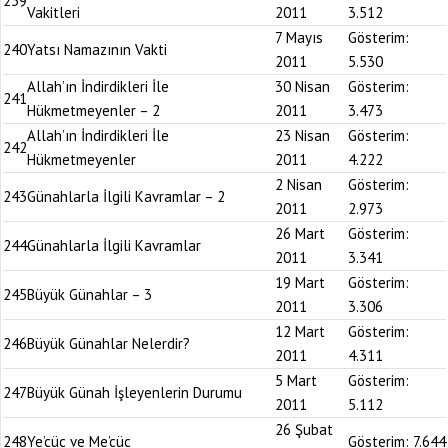
239
Vakitleri
2011
3.512
7 Mayıs
Gösterim:
240
Yatsı Namazının Vakti
2011
5.530
Allah’ın İndirdikleri İle
30 Nisan
Gösterim:
241
Hükmetmeyenler – 2
2011
3.473
Allah’ın İndirdikleri İle
23 Nisan
Gösterim:
242
Hükmetmeyenler
2011
4.222
2 Nisan
Gösterim:
243
Günahlarla İlgili Kavramlar – 2
2011
2.973
26 Mart
Gösterim:
244
Günahlarla İlgili Kavramlar
2011
3.341
19 Mart
Gösterim:
245
Büyük Günahlar – 3
2011
3.306
12 Mart
Gösterim:
246
Büyük Günahlar Nelerdir?
2011
4.311
5 Mart
Gösterim:
247
Büyük Günah İşleyenlerin Durumu
2011
5.112
26 Şubat
248
Ye’cüc ve Me’cüc
Gösterim:
7.644