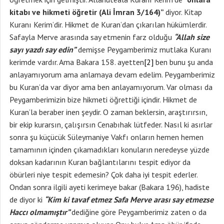
kitabı ve hikmeti öğretir (Ali İmran 3/164)”
diyor. Kitap
Kuranı Kerim’dir. Hikmet de Kuran’dan çıkarılan hükümlerdir.
Safayla Merve arasında say etmenin farz olduğu
“Allah size
sayı yazdı say edin”
demişse Peygamberimiz mutlaka Kuranı
kerimde vardır. Ama Bakara 158. ayetten
[2]
ben bunu şu anda
anlayamıyorum ama anlamaya devam edelim. Peygamberimiz
bu Kuran’da var diyor ama ben anlayamıyorum. Var olması da
Peygamberimizin bize hikmeti öğrettiği içindir. Hikmet de
Kuran’la beraber inen şeydir. O zaman beklersin, araştırırsın,
bir ekip kurarsın, çalışırsın Cenabıhak lütfeder. Nasıl ki asırlar
sonra şu küçücük Süleymaniye Vakfı onların hemen hemen
tamamının içinden çıkamadıkları konuların neredeyse yüzde
doksan kadarının Kuran bağlantılarını tespit ediyor da
öbürleri niye tespit edemesin? Çok daha iyi tespit ederler.
Ondan sonra ilgili ayeti kerimeye bakar (Bakara 196), hadiste
de diyor ki
“Kim ki tavaf etmez Safa Merve arası say etmezse
Haccı olmamıştır”
dediğine göre Peygamberimiz zaten o da