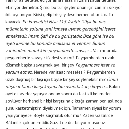
Yani biraz delalet ediyor ama nasların zahiri kadar delalet
etmiyor demektir. Şimdi bu tür şeyler onun için canımı sıkıyor
ikili oynanıyor. Birisi gelip bir şey dese hemen öbür tarafa
kayacak.
En kuvvetlisi Nisa 115. Ayettir. Güya bu nas
müminlerin yoluna yani icmaya uymak gerektiğini işaret
etmektedir. İmam Şafi de bu görüştedir.
Bize göre ise bu
ayeti kerime bu konuda maksada el vermez. Bunun
zahirinden murat kim peygamberle savaşır…
Var mı orada
peygamberle savaşır ifadesi var mı? Peygamberden uzak
düşmek başka savaşmak ayrı bir şey.
Peygambere itaat ve
yardım etmez.
Nerede var itaat meselesi? Peygamberden
uzak düşmüş bir kişi için böyle bir şey söylenebilir mi?
Onun
düşmanlarına karşı koyma hususunda karşı koyma…
Bakın
ayete ilaveler yapıyor ondan sonra da lastikli kelimeler
söylüyor herhangi bir kişi karşısına çıktığı zaman ben aslında
şunu kastetmiştim diyebilmek için. Tamamen siyasi bir yorum
yapıyor ayete. Böyle saçmalık olur mu? Zaten Gazali’de
Bâtınilik çok önemlidir. Gazal ne der biliyor musunuz: