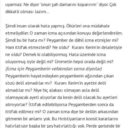
uyarmaz. Ne diyor “onun şah damarını koparırım” diyor. Çok
dikkatli olması lazım…
Şimdi insan olarak hata yapmış. Öbürleri ona müdahale
etmeliydiler. O zaman icma açısından konuyu değerlendirelim.
Şimdi bu bir hata mı? Peygamber de dâhil icma etmişler mi?
Hani ittifak etmezlerdi? Ne oldu? Kuranı Kerim’in delaletiyle
ne oldu? Demek ki olabiliyormuş. Hata üzerinde icma
oluyormuş öyle değil mi? Ümmetin hepsi orada değil mi?
(İcma için Peygamberin vefatından sonra diyorlar)
Peygamberin hayatındayken peygamberin ağzından çıkan
sözü delil almadılar mı? Kuranı Kerim’in ayetini delil
almadılar mı? Niye hiç alakası olmayan asla delil
olamayacak ayeti alıyorlar da kesin delil olacak bu ayetleri
almıyorlar? İttifak edilebiliyorsa Peygamberden sonra da
ittifak edilmez mi? O zaman icma diye bir delilin arkasından
gitmenin bir anlamı yok. Bu Hıristiyanların konsil kararlarını
hatırlatıyor başka bir şey hatırlattığı yok. Perde gerisinde bir