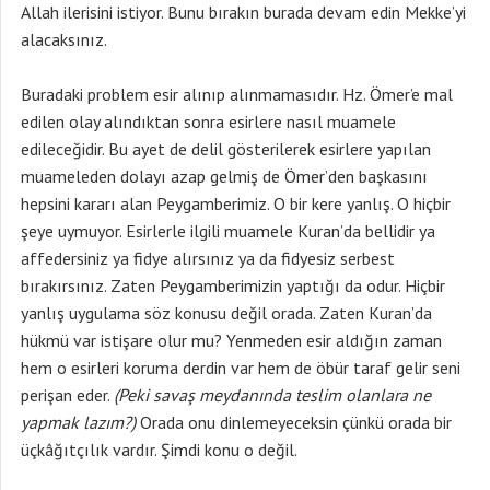
Allah ilerisini istiyor. Bunu bırakın burada devam edin Mekke’yi
alacaksınız.
Buradaki problem esir alınıp alınmamasıdır. Hz. Ömer’e mal
edilen olay alındıktan sonra esirlere nasıl muamele
edileceğidir. Bu ayet de delil gösterilerek esirlere yapılan
muameleden dolayı azap gelmiş de Ömer’den başkasını
hepsini kararı alan Peygamberimiz. O bir kere yanlış. O hiçbir
şeye uymuyor. Esirlerle ilgili muamele Kuran’da bellidir ya
affedersiniz ya fidye alırsınız ya da fidyesiz serbest
bırakırsınız. Zaten Peygamberimizin yaptığı da odur. Hiçbir
yanlış uygulama söz konusu değil orada. Zaten Kuran’da
hükmü var istişare olur mu? Yenmeden esir aldığın zaman
hem o esirleri koruma derdin var hem de öbür taraf gelir seni
perişan eder.
(Peki savaş meydanında teslim olanlara ne
yapmak lazım?)
Orada onu dinlemeyeceksin çünkü orada bir
üçkâğıtçılık vardır. Şimdi konu o değil.