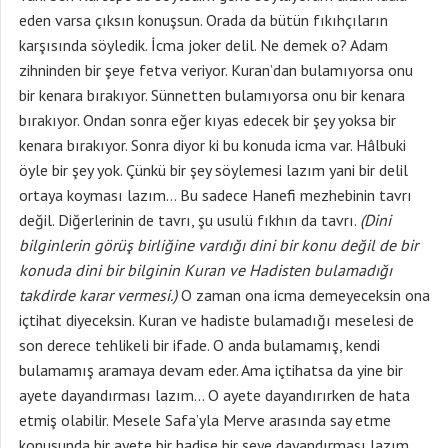
eden varsa çıksın konuşsun. Orada da bütün fıkıhçıların
karşısında söyledik. İcma joker delil. Ne demek o? Adam
zihninden bir şeye fetva veriyor. Kuran’dan bulamıyorsa onu
bir kenara bırakıyor. Sünnetten bulamıyorsa onu bir kenara
bırakıyor. Ondan sonra eğer kıyas edecek bir şey yoksa bir
kenara bırakıyor. Sonra diyor ki bu konuda icma var. Hâlbuki
öyle bir şey yok. Çünkü bir şey söylemesi lazım yani bir delil
ortaya koyması lazım… Bu sadece Hanefi mezhebinin tavrı
değil. Diğerlerinin de tavrı, şu usulü fıkhın da tavrı.
(Dini
bilginlerin görüş birliğine vardığı dini bir konu değil de bir
konuda dini bir bilginin Kuran ve Hadisten bulamadığı
takdirde karar vermesi.)
O zaman ona icma demeyeceksin ona
içtihat diyeceksin. Kuran ve hadiste bulamadığı meselesi de
son derece tehlikeli bir ifade. O anda bulamamış, kendi
bulamamış aramaya devam eder. Ama içtihatsa da yine bir
ayete dayandırması lazım… O ayete dayandırırken de hata
etmiş olabilir. Mesele Safa’yla Merve arasında say etme
konusunda bir ayete bir hadise bir şeye dayandırması lazım.