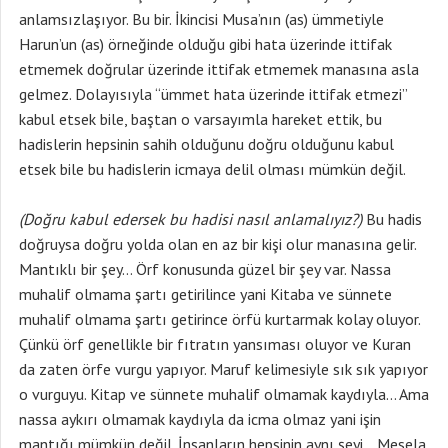
anlamsızlaşıyor. Bu bir. İkincisi Musa’nın (as) ümmetiyle
Harun’un (as) örneğinde olduğu gibi hata üzerinde ittifak
etmemek doğrular üzerinde ittifak etmemek manasına asla
gelmez. Dolayısıyla “ümmet hata üzerinde ittifak etmezi”
kabul etsek bile, baştan o varsayımla hareket ettik, bu
hadislerin hepsinin sahih olduğunu doğru olduğunu kabul
etsek bile bu hadislerin icmaya delil olması mümkün değil.
(Doğru kabul edersek bu hadisi nasıl anlamalıyız?)
Bu hadis
doğruysa doğru yolda olan en az bir kişi olur manasına gelir.
Mantıklı bir şey… Örf konusunda güzel bir şey var. Nassa
muhalif olmama şartı getirilince yani Kitaba ve sünnete
muhalif olmama şartı getirince örfü kurtarmak kolay oluyor.
Çünkü örf genellikle bir fıtratın yansıması oluyor ve Kuran
da zaten örfe vurgu yapıyor. Maruf kelimesiyle sık sık yapıyor
o vurguyu. Kitap ve sünnete muhalif olmamak kaydıyla… Ama
nassa aykırı olmamak kaydıyla da icma olmaz yani işin
mantığı mümkün değil. İnsanların hepsinin aynı şeyi… Mesela