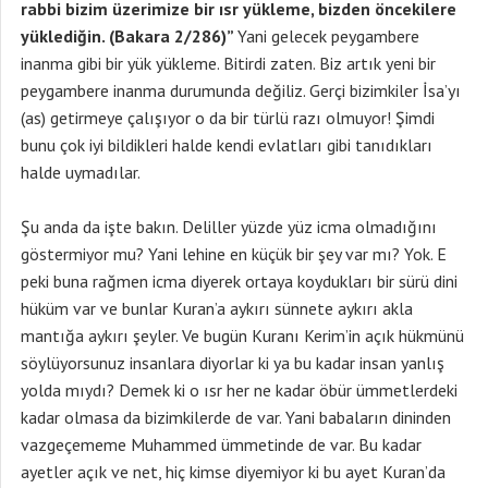
rabbi bizim üzerimize bir ısr yükleme, bizden öncekilere
yüklediğin. (Bakara 2/286)”
Yani gelecek peygambere
inanma gibi bir yük yükleme. Bitirdi zaten. Biz artık yeni bir
peygambere inanma durumunda değiliz. Gerçi bizimkiler İsa’yı
(as) getirmeye çalışıyor o da bir türlü razı olmuyor! Şimdi
bunu çok iyi bildikleri halde kendi evlatları gibi tanıdıkları
halde uymadılar.
Şu anda da işte bakın. Deliller yüzde yüz icma olmadığını
göstermiyor mu? Yani lehine en küçük bir şey var mı? Yok. E
peki buna rağmen icma diyerek ortaya koydukları bir sürü dini
hüküm var ve bunlar Kuran’a aykırı sünnete aykırı akla
mantığa aykırı şeyler. Ve bugün Kuranı Kerim’in açık hükmünü
söylüyorsunuz insanlara diyorlar ki ya bu kadar insan yanlış
yolda mıydı? Demek ki o ısr her ne kadar öbür ümmetlerdeki
kadar olmasa da bizimkilerde de var. Yani babaların dininden
vazgeçememe Muhammed ümmetinde de var. Bu kadar
ayetler açık ve net, hiç kimse diyemiyor ki bu ayet Kuran’da