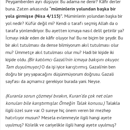
Peygamberden ayrı düşüyor. Bu adama ne denir? Kâfir derler
buna. Zaten arkasında
“müminlerin yolundan başka bir
yola girmişse (Nisa 4/115)”.
Müminlerin yolundan başka bir
yol nedir? Küfür değil mi? Kendi o tarafı seçmiş Allah da o
tarafa yönlendiriyor. Bu ayetten icmaya nasıl delil getirilir ya?
İcmayı inkâr eden de kâfir oluyor ha! Bu ne biçim bir şeydir. Bu
bir akıl tutulması da dense bilmiyorum akıl tutulması olur
mu? Ümmetçe akıl tutulması olur mu? Hadi bir kişide iki
kişide oldu.
(Bir katılımcı Gazali’nin icmaya bakışını okuyor.
Tam duyulmuyor.)
O da işi iyice karıştırmış. Gazali’nin ben
doğru bir şey yapacağını düşünmüyorum doğrusu. Gazali
sayfası da açmamız gerekiyor burada yani. Neyse.
(Kuranla sorun çözmeyi bırakın, Kuran’da çok net olan
konuları bile karıştırmışlar. Örneğin Talak konusu.)
Talakla
ilgili özel sure var. O sureye hiç önem veren bir mezhep
hatırlıyor musun? Mesela evlenmeyle ilgili hangi ayete
uyulmuş? Kölelik ve cariyelikle ilgili hangi ayete uyulmuş?