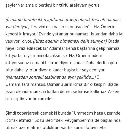
şeyler var ama o perdeyi bir türlü aralayamıyoruz.
(İcmanın tarihte ilk uygulama örneği olarak teravih namazı
var deniyor.)
Teravihte icma söz konusu değil. Hz. Ömer’in
kendisi kılmıyor, “Evinde yatanlar bu namazı kılandan daha iyi
yapıyor” diyor.
(İtiraz edenin olmaması delil alınıyor.)
Orada
neye itiraz edilecek ki? Adamlar kendi başlarına gelip namaz
kılıyorlar niye mani olacaksın ki? Hz. Ömer madem
kılıyorsunuz cemaatle kılın diyor o kadar. Daha derli toplu
olur daha iyi olur diyor o kadar başka bir şey demiyor.
(Namazdan sonraki tesbihat da aynı şekilde…)
O
Osmanlılara mahsus. Osmanlıların icmaıdır o tespih. Bizde
ezan okunur müezzin kalkın demezse kimse kalkmaz. Askeri
bir disiplin vardır camide!
Şimdi toparlarsak demek ki burada “Ümmetim hata üzerinde
ittifak etmez.” Sözü Bedir’deki Peygamberimiz de başlarında
olmak üzere almış oldukları yanlış karar dolayısıyla