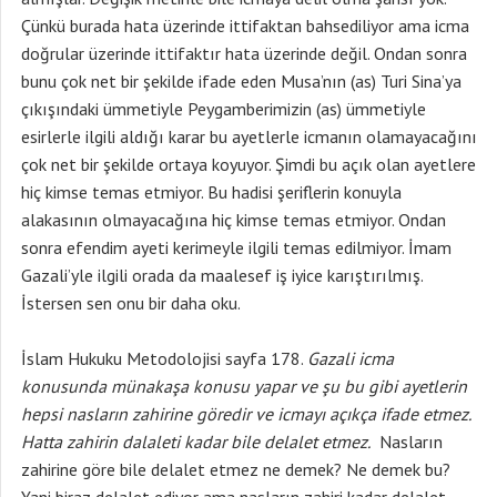
Çünkü burada hata üzerinde ittifaktan bahsediliyor ama icma
doğrular üzerinde ittifaktır hata üzerinde değil. Ondan sonra
bunu çok net bir şekilde ifade eden Musa’nın (as) Turi Sina’ya
çıkışındaki ümmetiyle Peygamberimizin (as) ümmetiyle
esirlerle ilgili aldığı karar bu ayetlerle icmanın olamayacağını
çok net bir şekilde ortaya koyuyor. Şimdi bu açık olan ayetlere
hiç kimse temas etmiyor. Bu hadisi şeriflerin konuyla
alakasının olmayacağına hiç kimse temas etmiyor. Ondan
sonra efendim ayeti kerimeyle ilgili temas edilmiyor. İmam
Gazali’yle ilgili orada da maalesef iş iyice karıştırılmış.
İstersen sen onu bir daha oku.
İslam Hukuku Metodolojisi sayfa 178.
Gazali icma
konusunda münakaşa konusu yapar ve şu bu gibi ayetlerin
hepsi nasların zahirine göredir ve icmayı açıkça ifade etmez.
Hatta zahirin dalaleti kadar bile delalet etmez.
Nasların
zahirine göre bile delalet etmez ne demek? Ne demek bu?