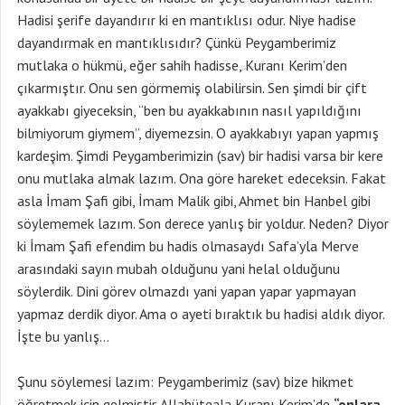
Hadisi şerife dayandırır ki en mantıklısı odur. Niye hadise
dayandırmak en mantıklısıdır? Çünkü Peygamberimiz
mutlaka o hükmü, eğer sahih hadisse, Kuranı Kerim’den
çıkarmıştır. Onu sen görmemiş olabilirsin. Sen şimdi bir çift
ayakkabı giyeceksin, “ben bu ayakkabının nasıl yapıldığını
bilmiyorum giymem”, diyemezsin. O ayakkabıyı yapan yapmış
kardeşim. Şimdi Peygamberimizin (sav) bir hadisi varsa bir kere
onu mutlaka almak lazım. Ona göre hareket edeceksin. Fakat
asla İmam Şafi gibi, İmam Malik gibi, Ahmet bin Hanbel gibi
söylememek lazım. Son derece yanlış bir yoldur. Neden? Diyor
ki İmam Şafi efendim bu hadis olmasaydı Safa’yla Merve
arasındaki sayın mubah olduğunu yani helal olduğunu
söylerdik. Dini görev olmazdı yani yapan yapar yapmayan
yapmaz derdik diyor. Ama o ayeti bıraktık bu hadisi aldık diyor.
İşte bu yanlış…
Şunu söylemesi lazım: Peygamberimiz (sav) bize hikmet
öğretmek için gelmiştir. Allahüteala Kuranı Kerim’de
“onlara