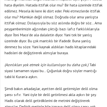
hata diyelim. Hatada ittifak olur mu? Bir hata üzerinde ittifak
edilmez. Mesela iki kere iki dört eder. Peki etmezlerde ittifak
olur mu? Mümkün değil olmaz. Doğruda olur ama yanlışta
ittifak olmaz. Dolayısıyla bu söz aslında doğru bir söz… Ama
peygamberimizin ağzından çıktığı bazı lafız farklılıklarıyla
diyor İbni Mace’de ala dalaletin diyor. Yani tek bir yanlış
üzerinde diyor. Bu çok mantıklı bir ifadedir. Buna yanlış
denmez bu söze. Yani kaynak aldıkları hadis kitaplarındaki
hadisleri de değiştirerek almışlar buraya.
(Azınlıkları yok etmek için kullanılıyor bu daha çok.)
Tabi
siyasi tamamen siyasi bu… Çoğunluk doğru söyler mantığı
tabii ki Kuran’a aykırı.
Şimdi bakın arkadaşlar, ayetten delil getirmişler delil olma
şansı sıfır. Yani öyle bir delil getirilmesi akla aykırı bir şey.
Hadis olarak delil getirdiklerini de metnini değiştirerek
almışlar. Değişik metinle bile icmaya delil olma şansı yok.