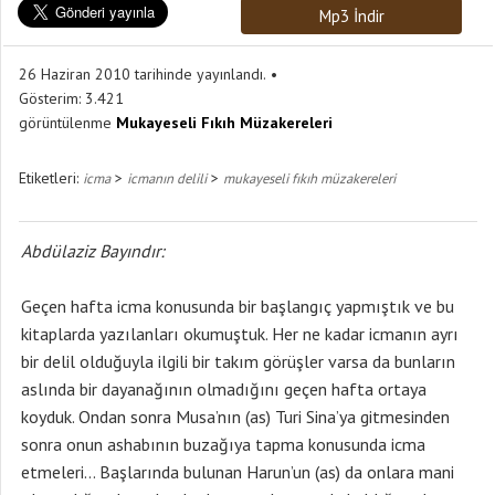
Mp3 İndir
26 Haziran 2010 tarihinde yayınlandı.
Gösterim:
3.421
görüntülenme
Mukayeseli Fıkıh Müzakereleri
Etiketleri:
>
>
icma
icmanın delili
mukayeseli fıkıh müzakereleri
Abdülaziz Bayındır:
Geçen hafta icma konusunda bir başlangıç yapmıştık ve bu
kitaplarda yazılanları okumuştuk. Her ne kadar icmanın ayrı
bir delil olduğuyla ilgili bir takım görüşler varsa da bunların
aslında bir dayanağının olmadığını geçen hafta ortaya
koyduk. Ondan sonra Musa’nın (as) Turi Sina’ya gitmesinden
sonra onun ashabının buzağıya tapma konusunda icma
etmeleri… Başlarında bulunan Harun’un (as) da onlara mani