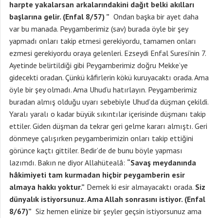
harpte yakalarsan arkalarındakini dağıt belki akılları
başlarına gelir. (Enfal 8/57) ”
Ondan başka bir ayet daha
var bu manada. Peygamberimiz (sav) burada öyle bir şey
yapmadı onları takip etmesi gerekiyordu, tamamen onları
ezmesi gerekiyordu oraya gelenleri. Ezseydi Enfal Suresi’nin 7.
Ayetinde belirtildiği gibi Peygamberimiz doğru Mekke’ye
gidecekti oradan. Çünkü kâfirlerin kökü kuruyacaktı orada. Ama
öyle bir şey olmadı. Ama Uhud’u hatırlayın. Peygamberimiz
buradan almış olduğu uyarı sebebiyle Uhud’da düşman çekildi.
Yaralı yaralı o kadar büyük sıkıntılar içerisinde düşmanı takip
ettiler. Giden düşman da tekrar geri gelme kararı almıştı. Geri
dönmeye çalışırken peygamberimizin onları takip ettiğini
görünce kaçtı gittiler. Bedir’de de bunu böyle yapması
lazımdı. Bakın ne diyor Allahütealâ:
“Savaş meydanında
hâkimiyeti tam kurmadan hiçbir peygamberin esir
almaya hakkı yoktur.”
Demek ki esir almayacaktı orada.
Siz
dünyalık istiyorsunuz. Ama Allah sonrasını istiyor. (Enfal
8/67)”
Siz hemen elinize bir şeyler geçsin istiyorsunuz ama