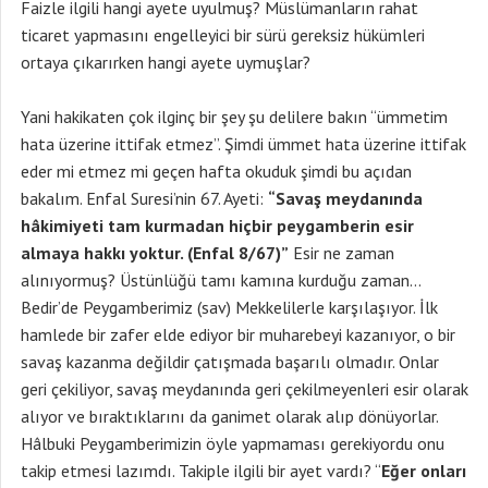
Faizle ilgili hangi ayete uyulmuş? Müslümanların rahat
ticaret yapmasını engelleyici bir sürü gereksiz hükümleri
ortaya çıkarırken hangi ayete uymuşlar?
Yani hakikaten çok ilginç bir şey şu delilere bakın “ümmetim
hata üzerine ittifak etmez”. Şimdi ümmet hata üzerine ittifak
eder mi etmez mi geçen hafta okuduk şimdi bu açıdan
bakalım. Enfal Suresi’nin 67. Ayeti:
“Savaş meydanında
hâkimiyeti tam kurmadan hiçbir peygamberin esir
almaya hakkı yoktur. (Enfal 8/67)”
Esir ne zaman
alınıyormuş? Üstünlüğü tamı kamına kurduğu zaman…
Bedir’de Peygamberimiz (sav) Mekkelilerle karşılaşıyor. İlk
hamlede bir zafer elde ediyor bir muharebeyi kazanıyor, o bir
savaş kazanma değildir çatışmada başarılı olmadır. Onlar
geri çekiliyor, savaş meydanında geri çekilmeyenleri esir olarak
alıyor ve bıraktıklarını da ganimet olarak alıp dönüyorlar.
Hâlbuki Peygamberimizin öyle yapmaması gerekiyordu onu
takip etmesi lazımdı. Takiple ilgili bir ayet vardı? “
Eğer onları