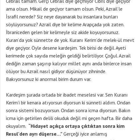
Cebrail tamam. Gerçi Cebrail diye geçmiyor Cibril diye geçiyor
ama olsun. Mikail de geçiyor tamam olsun. Peki, Azrail’le
İsrafil nerede? Siz neye dayanarak bu insanlara bunları
söylüyorsunuz? Azrail diye bir kelime Arapçada yok zaten.
İbraniceden gelen bir kelimeyle siz akide koyuyorsunuz.
Kuran’da yok sünnette de yok. Kuranı Kerim’de melek-ül mevt
diye geçiyor. Öyle desene kardeşim. Tek birisi de değil. Ayeti
kerimede çok sayıda meleğin geldiği belirtiliyor. Çoğul. Azrail
dediğin zaman şaşırıp kalıyor millet aynı anda binlerce insan
ölüyor bu Azrail nasıl gidiyor düşünüyor zihninde.
Bakıyorsunuz ki anormal birim durum var.
Kardeşim şurada ortada bir ibadet meselesi var. Sen Kuranı
Kerim’i bir kenara atıyorsun diyorsun ki sünneti aldım. Ondan
sonra sistemi bozuyorsun. Ondan sonra icma diyorsun. Bakın
icma için getirilen delili okuduk değil mi geçen hafta. Bir daha
okuyalım.
“Hidayet açıkça ortaya çıktıktan sonra kim
Resul’den ayrı düşerse…”
Gerçeği iyice anlamış