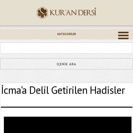
İsminiz (*)
KATEGORILER
Epostanız (*)
İcma’a Delil Getirilen Hadisler
Yaşadığınız Hatanın Ayrıntıları
Bağlantıyı Gönderin