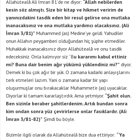
Allahütealâ Ali İmran 81’de ne diyor:
“Allah nebilerden
kesin söz almıştı. Size bir kitap ve hikmet veririm de
yanınızdakini tasdik eden bir resul gelirse ona mutlaka
inanacaksınız ve ona mutlaka yardımcı olacaksınız. (Ali
İmran 3/81)”
Muhammed (as) Medine’ye geldi. Yahudiler
onun Allahın peygamberi olduğundan hiç şüphe etmediler.
Muhakkak inanacaksınız diyor Allahütealâ ve onu tasdik
edeceksiniz. Onla kalmıyor siz “B
u kararımı kabul ettiniz
mi? Buna dair benim ağır yükümü yüklendiniz mi?”
diyor.
Demek ki bu çok ağır bir yük. O zamana kadarki anlayışlarını
terk etmeleri lazım. Yani o zamana kadar bir yapı
oluşurmuşlar onu bırakacaklar Muhammet’e (as) uyacaklar.
Diyorlar ki tamam kararlaştırdık. Ama yetmiyor.
“Şahit olun.
Ben sizinle beraber şahitlerdenim. Artık bundan sonra
kim ondan sonra yüz çevirirlerse onlar fasıklardır. (Ali
İmran 3/81-82)”
Şimdi bu böyle.
Bizimle ilgili olarak da Allahütealâ bize dua ettiriyor:
“Ya