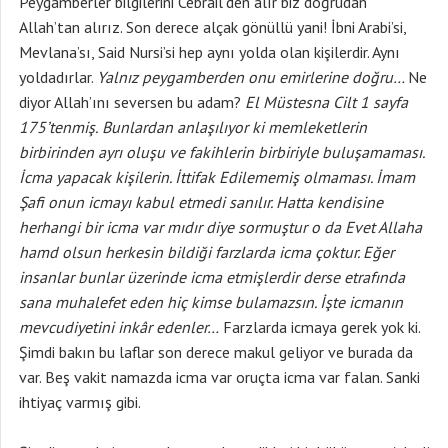
Peygamberler bilgilerini Cebrail’den alır biz doğrudan
Allah’tan alırız. Son derece alçak gönüllü yani! İbni Arabi’si,
Mevlana’sı, Said Nursi’si hep aynı yolda olan kişilerdir. Aynı
yoldadırlar.
Yalnız peygamberden onu emirlerine doğru…
Ne
diyor Allah’ını seversen bu adam?
El Müstesna Cilt 1 sayfa
175’tenmiş.
Bunlardan anlaşılıyor ki memleketlerin
birbirinden ayrı oluşu ve fakihlerin birbiriyle buluşamaması.
İcma yapacak kişilerin. İttifak Edilememiş olmaması. İmam
Şafi onun icmayı kabul etmedi sanılır. Hatta kendisine
herhangi bir icma var mıdır diye sormuştur o da Evet Allaha
hamd olsun herkesin bildiği farzlarda icma çoktur. Eğer
insanlar bunlar üzerinde icma etmişlerdir derse etrafında
sana muhalefet eden hiç kimse bulamazsın. İşte icmanın
mevcudiyetini inkâr edenler…
Farzlarda icmaya gerek yok ki.
Şimdi bakın bu laflar son derece makul geliyor ve burada da
var. Beş vakit namazda icma var oruçta icma var falan. Sanki
ihtiyaç varmış gibi.