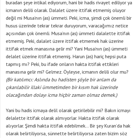
buradan şeye intikal ediyorum, hani bir hadis rivayet ediliyor ya
icmanın delili olarak. Dalalet üzere ittifak etmemiş oluyor
değil mi Musa’nın (as) ümmeti. Peki, icma, şimdi çok önemli bir
husus üzerinde tekrar tekrar duruyorum, varacağımız netice
açısından çok önemli. Musa’nın (as) ümmeti dalalette ittifak
etmemiş. Peki, dalalet üzere ittifak etmemek hak üzerine
ittifak etmek manasına gelir mi? Yani Musa’nın (as) ümmeti
delalet üzerine ittifak etmemiş. Harun (as) hariç hepsi puta
tapmış mı? Peki, bu ifade onların hakta ittifak ettikleri
manasına gelir mi? Gelmez. Öyleyse, icmanın delili olur mu?
(Bir katılımcı:
Aslında bu hadisten şöyle bir anlam da
çıkarılabilir illaki ümmetimden bir kısım hak üzerinde
olacağından dolayı icma hiçbir zaman olmaz demek.)
Yani bu hadis icmaya delil olarak getirilebilir mi? Bakın icmayı
delalette ittifak olarak almıyorlar. Hakta ittifak olarak
alıyorlar. Şimdi hakta ittifak edebilmek… Bir şey Kuran’da hak
olarak belirtiliyorsa, sünnette belirtiliyorsa zaten bizim söz