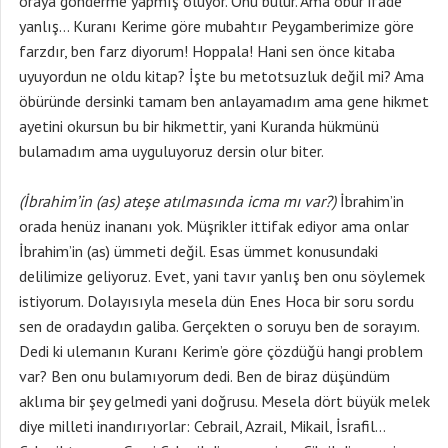
oraya gönderme yapmış oluyor. Onu bulur. Ama öbür ifade
yanlış… Kuranı Kerime göre mubahtır Peygamberimize göre
farzdır, ben farz diyorum! Hoppala! Hani sen önce kitaba
uyuyordun ne oldu kitap? İşte bu metotsuzluk değil mi? Ama
öbüründe dersinki tamam ben anlayamadım ama gene hikmet
ayetini okursun bu bir hikmettir, yani Kuranda hükmünü
bulamadım ama uyguluyoruz dersin olur biter.
(İbrahim’in (as) ateşe atılmasında icma mı var?)
İbrahim’in
orada henüz inananı yok. Müşrikler ittifak ediyor ama onlar
İbrahim’in (as) ümmeti değil. Esas ümmet konusundaki
delilimize geliyoruz. Evet, yani tavır yanlış ben onu söylemek
istiyorum. Dolayısıyla mesela dün Enes Hoca bir soru sordu
sen de oradaydın galiba. Gerçekten o soruyu ben de sorayım.
Dedi ki ulemanın Kuranı Kerim’e göre çözdüğü hangi problem
var? Ben onu bulamıyorum dedi. Ben de biraz düşündüm
aklıma bir şey gelmedi yani doğrusu. Mesela dört büyük melek
diye milleti inandırıyorlar: Cebrail, Azrail, Mikail, İsrafil…