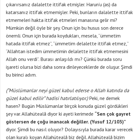
çıkarırsanız dalalette ittifak etmişler. Harun’u (as) da
katarsanız ittifak etmemişler. Peki, bunların dalalette ittifak
etmemeleri hakta ittifak etmeleri manasına gelir mi?
Mümkün değil öyle bir şey. Onun için bu husus son derece
önemli. Onun için burada koydukları, mesela, “ümmetim
hatada ittifak etmez”, “ümmetim delalette ittifak etmez,”
“Allahtan istedim ümmetimin delalette ittifak etmemesini
Allah onu verdi”. Burası anlaşıldı mı? Çünkü burada soru
işareti olursa bizi daha sonra dinleyeceklerde de oluşur. Şimdi
bu birinci adım.
(“Müslümanlar neyi güzel kabul ederse o Allah katında da
güzel kabul edilir” hadisi hatırlatılıyor.)
Peki, ne demek
hasen? Bugün Müslümanlar birçok konuda güzel gördükleri
şey var. Allahütealâ diyor ki ayeti kerimede
“Sen çok gayret
göstersen de çoğu inanacak değiller. (Yusuf 12/103)”
diyor. Şimdi bu nasıl oluyor? Dolayısıyla burada karar verecek
olan kuralı koyan Allahütealâ biz değil. Allahütealâ bizim