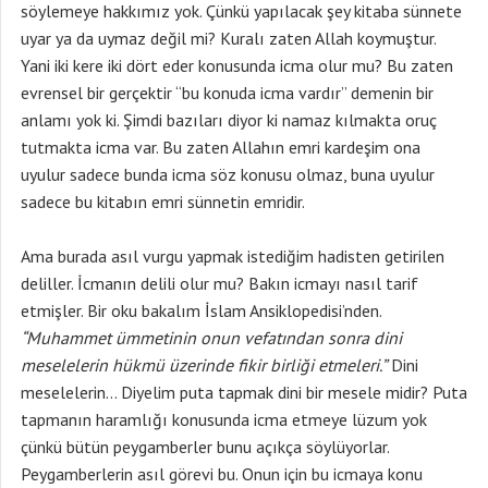
söylemeye hakkımız yok. Çünkü yapılacak şey kitaba sünnete
uyar ya da uymaz değil mi? Kuralı zaten Allah koymuştur.
Yani iki kere iki dört eder konusunda icma olur mu? Bu zaten
evrensel bir gerçektir “bu konuda icma vardır” demenin bir
anlamı yok ki. Şimdi bazıları diyor ki namaz kılmakta oruç
tutmakta icma var. Bu zaten Allahın emri kardeşim ona
uyulur sadece bunda icma söz konusu olmaz, buna uyulur
sadece bu kitabın emri sünnetin emridir.
Ama burada asıl vurgu yapmak istediğim hadisten getirilen
deliller. İcmanın delili olur mu? Bakın icmayı nasıl tarif
etmişler. Bir oku bakalım İslam Ansiklopedisi’nden.
“Muhammet ümmetinin onun vefatından sonra dini
meselelerin hükmü üzerinde fikir birliği etmeleri.”
Dini
meselelerin… Diyelim puta tapmak dini bir mesele midir? Puta
tapmanın haramlığı konusunda icma etmeye lüzum yok
çünkü bütün peygamberler bunu açıkça söylüyorlar.
Peygamberlerin asıl görevi bu. Onun için bu icmaya konu