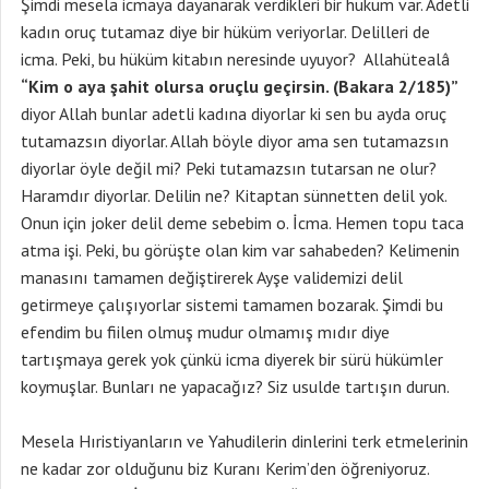
Şimdi mesela icmaya dayanarak verdikleri bir hüküm var. Adetli
kadın oruç tutamaz diye bir hüküm veriyorlar. Delilleri de
icma. Peki, bu hüküm kitabın neresinde uyuyor? Allahütealâ
“Kim o aya şahit olursa oruçlu geçirsin. (Bakara 2/185)”
diyor Allah bunlar adetli kadına diyorlar ki sen bu ayda oruç
tutamazsın diyorlar. Allah böyle diyor ama sen tutamazsın
diyorlar öyle değil mi? Peki tutamazsın tutarsan ne olur?
Haramdır diyorlar. Delilin ne? Kitaptan sünnetten delil yok.
Onun için joker delil deme sebebim o. İcma. Hemen topu taca
atma işi. Peki, bu görüşte olan kim var sahabeden? Kelimenin
manasını tamamen değiştirerek Ayşe validemizi delil
getirmeye çalışıyorlar sistemi tamamen bozarak. Şimdi bu
efendim bu fiilen olmuş mudur olmamış mıdır diye
tartışmaya gerek yok çünkü icma diyerek bir sürü hükümler
koymuşlar. Bunları ne yapacağız? Siz usulde tartışın durun.
Mesela Hıristiyanların ve Yahudilerin dinlerini terk etmelerinin
ne kadar zor olduğunu biz Kuranı Kerim’den öğreniyoruz.