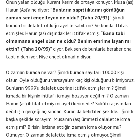
Onun yalan olduğu Kuranı Kerim’de ortaya konuyor. Musa (as)
Harun (As)’a ne diyor:
“Bunların sapıttıklarını gördüğün
zaman seni engelleyen ne oldu? (Taha 20/92)”
Şimdi
burada bir delalet olduğu ayetle sabit mi? Ve bunda ittifak
etmişler. Harun (as) dışındakiler ittifak etmiş.
“Bana tabi
olmamana engel olan ne oldu? Benim emrime isyan mı
ettin? (Taha 20/93)”
diyor. Bak sen de bunlarla beraber ona
taptın demiyor. Niye engel olmadın diyor.
O zaman burada ne var? Şimdi burada sayıları 10000 kişi
olsun. Öyle olduğunu varsayalım kaç kişi olduğunu bilmiyoruz.
Bunların 9999’u dalalet üzerine ittifak etmişler mi? Şimdi
icmada bir kişinin ihtilafı icmayı bozuyor değil mi? O zaman
Harun (as) ihtilaf etmiş mi ayeti kerimede? Sükûtu açısından
değil işin gerçeği açısından. Kuran’da belirtilen şekilde… Şimdi
başka şekilde sorayım. Musa’nın (as) ümmeti dalalette icma
etmiş mi? Birisini istisna ettiğin zaman icma oluyor mu?
Olmuyor. O zaman delalette icma etmiş olmuyor. Şimdi