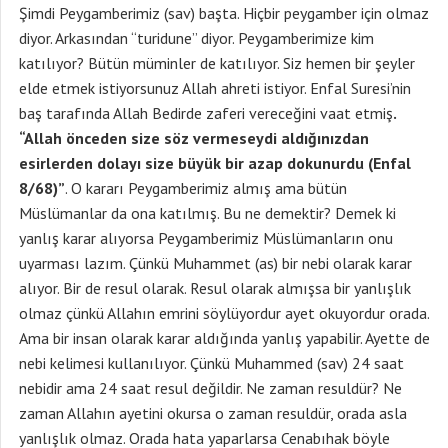
Şimdi Peygamberimiz (sav) başta. Hiçbir peygamber için olmaz
diyor. Arkasından “turidune” diyor. Peygamberimize kim
katılıyor? Bütün müminler de katılıyor. Siz hemen bir şeyler
elde etmek istiyorsunuz Allah ahreti istiyor. Enfal Suresi’nin
baş tarafında Allah Bedirde zaferi vereceğini vaat etmiş
.
“Allah önceden size söz vermeseydi aldığınızdan
esirlerden dolayı size büyük bir azap dokunurdu (Enfal
8/68)”
. O kararı Peygamberimiz almış ama bütün
Müslümanlar da ona katılmış. Bu ne demektir? Demek ki
yanlış karar alıyorsa Peygamberimiz Müslümanların onu
uyarması lazım. Çünkü Muhammet (as) bir nebi olarak karar
alıyor. Bir de resul olarak. Resul olarak almışsa bir yanlışlık
olmaz çünkü Allahın emrini söylüyordur ayet okuyordur orada.
Ama bir insan olarak karar aldığında yanlış yapabilir. Ayette de
nebi kelimesi kullanılıyor. Çünkü Muhammed (sav) 24 saat
nebidir ama 24 saat resul değildir. Ne zaman resuldür? Ne
zaman Allahın ayetini okursa o zaman resuldür, orada asla
yanlışlık olmaz. Orada hata yaparlarsa Cenabıhak böyle