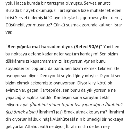
yok. Hatta burada bir tartışma olmuştu. Servet anlattı.
Burada bir ayet okumuşuz. Tartışmada bize muhalefet eden
birisi Servet’e demiş ki “O ayeti keşke hiç görmeseydim” demiş.
Düşünebiliyor musunuz? Çünkü susmak zorunda kalıyor. Israr
var.
“Ben yığınla mal harcadım diyor. (Beled 90/6)”
Yani ben
bu noktaya gelene kadar neler yaptım kardeşim! Sen bizim
dükkânımızı kapatmamamızı istiyorsun. Aynen bunu
söylediler bir toplantıda bana. Sen bizim ekmek teknemizle
oynuyorsun diyor. Demiyor ki söylediğin yanlıştır. Diyor ki sen
bizim ekmek teknemizle oynuyorsun. Diyor ki iyi kötü bir
evimiz var, geçen Kartepe’de, sen bunu da yıkıyorsun e ne
yapacağız açıkta kaldık! Kardeşim sana saraylar teklif
ediyoruz ya!
(İbrahimi dinler toplantısı yapacağına İbrahim’i
(as) örnek alsın.)
İbrahim’i (as) örnek almak kolay mı? İbrahimi
din diyorlar hâlbuki hâşâ Allahütealâ’nın bilmediği bir noktaya
geliyorlar. Allahütealâ ne diyor, İbrahimi din derken neyi