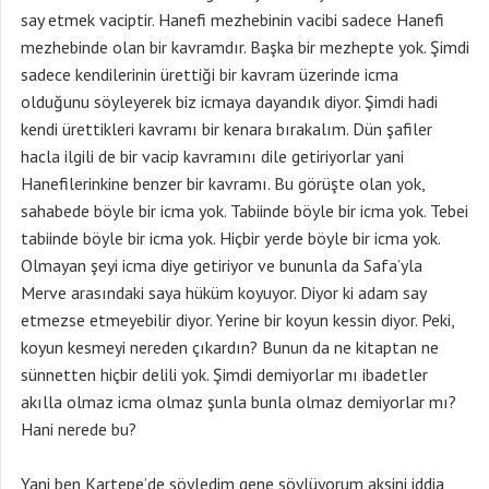
say etmek vaciptir. Hanefi mezhebinin vacibi sadece Hanefi
mezhebinde olan bir kavramdır. Başka bir mezhepte yok. Şimdi
sadece kendilerinin ürettiği bir kavram üzerinde icma
olduğunu söyleyerek biz icmaya dayandık diyor. Şimdi hadi
kendi ürettikleri kavramı bir kenara bırakalım. Dün şafiler
hacla ilgili de bir vacip kavramını dile getiriyorlar yani
Hanefilerinkine benzer bir kavramı. Bu görüşte olan yok,
sahabede böyle bir icma yok. Tabiinde böyle bir icma yok. Tebei
tabiinde böyle bir icma yok. Hiçbir yerde böyle bir icma yok.
Olmayan şeyi icma diye getiriyor ve bununla da Safa’yla
Merve arasındaki saya hüküm koyuyor. Diyor ki adam say
etmezse etmeyebilir diyor. Yerine bir koyun kessin diyor. Peki,
koyun kesmeyi nereden çıkardın? Bunun da ne kitaptan ne
sünnetten hiçbir delili yok. Şimdi demiyorlar mı ibadetler
akılla olmaz icma olmaz şunla bunla olmaz demiyorlar mı?
Hani nerede bu?
Yani ben Kartepe’de söyledim gene söylüyorum aksini iddia