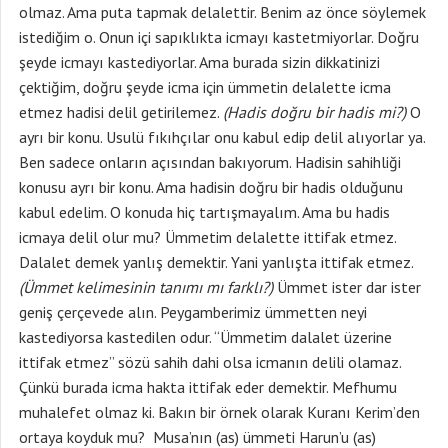
olmaz. Ama puta tapmak delalettir. Benim az önce söylemek
istediğim o. Onun içi sapıklıkta icmayı kastetmiyorlar. Doğru
şeyde icmayı kastediyorlar. Ama burada sizin dikkatinizi
çektiğim, doğru şeyde icma için ümmetin delalette icma
etmez hadisi delil getirilemez.
(Hadis doğru bir hadis mi?)
O
ayrı bir konu. Usulü fıkıhçılar onu kabul edip delil alıyorlar ya.
Ben sadece onların açısından bakıyorum. Hadisin sahihliği
konusu ayrı bir konu. Ama hadisin doğru bir hadis olduğunu
kabul edelim. O konuda hiç tartışmayalım. Ama bu hadis
icmaya delil olur mu? Ümmetim delalette ittifak etmez.
Dalalet demek yanlış demektir. Yani yanlışta ittifak etmez.
(Ümmet kelimesinin tanımı mı farklı?)
Ümmet ister dar ister
geniş çerçevede alın. Peygamberimiz ümmetten neyi
kastediyorsa kastedilen odur. “Ümmetim dalalet üzerine
ittifak etmez” sözü sahih dahi olsa icmanın delili olamaz.
Çünkü burada icma hakta ittifak eder demektir. Mefhumu
muhalefet olmaz ki. Bakın bir örnek olarak Kuranı Kerim’den
ortaya koyduk mu? Musa’nın (as) ümmeti Harun’u (as)