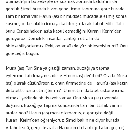
olamadığını bu sebeple de susmak zorunda kaldığını da
gördük. Şimdi burada bizim genel icma tanımına göre burada
tam bir icma var. Harun (as) bir müddet mücadele etmiş sonra
susmuş o da sükûtu icmaya katılmış olarak kabul edilir. Tabi
bunu Cenabıhakkın asla kabul etmediğini Kuran’ı Kerim’den
görüyoruz. Demek ki insanlar yanlışın etrafında
birleşebiliyorlarmış. Peki, onlar yüzde yüz birleşmişler mi? Onu
göreceğiz bugün.
Musa (as) Turi Sina’ya gittiği zaman, buzağıya tapma
eylemine katılmayan sadece Harun (as) değil mi? Orada Musa
(as) olarak düşünürseniz, onun ümmetine de Harun’u (as) katın
delalette icma etmişler mi? “Ümmetim dalalet üstüne icma
etmez” şeklinde bir rivayet var ya. Onu Musa (as) üzerinde
düşünün. Buzağıya tapma konusunda tam bir ittifak var mı
aralarında? Harun (as) mani olamamış, o görüşte değil.
Kuranı Kerim’den öğreniyoruz. Şimdi bakın ne diyor burada,
Allahütealâ, gerçi Tevrat’a Harun’un da taptığı falan geçmiş.