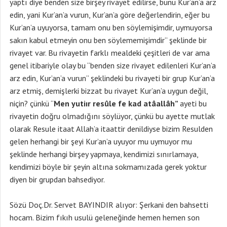
yaptı diye benden size birşey rivayet edilirse, bunu Kur’an’a arz
edin, yani Kur’an’a vurun, Kur’an’a göre değerlendirin, eğer bu
Kur’an’a uyuyorsa, tamam onu ben söylemişimdir, uymuyorsa
sakın kabul etmeyin onu ben söylememişimdir” şeklinde bir
rivayet var. Bu rivayetin farklı mealdeki çeşitleri de var ama
genel itibariyle olay bu “benden size rivayet edilenleri Kur’an’a
arz edin, Kur’an’a vurun” şeklindeki bu rivayeti bir grup Kur’an’a
arz etmiş, demişlerki bizzat bu rivayet Kur’an’a uygun değil,
niçin? çünkü “
Men yutiır resûle fe kad atâallâh”
ayeti bu
rivayetin doğru olmadığını söylüyor, çünkü bu ayette mutlak
olarak Resule itaat Allah’a itaattir denildiyse bizim Resulden
gelen herhangi bir şeyi Kur’an’a uyuyor mu uymuyor mu
şeklinde herhangi birşey yapmaya, kendimizi sınırlamaya,
kendimizi böyle bir şeyin altına sokmamızada gerek yoktur
diyen bir grupdan bahsediyor.
Sözü Doç.Dr. Servet BAYINDIR alıyor: Şerkani den bahsetti
hocam. Bizim fıkıh usulü geleneğinde hemen hemen son