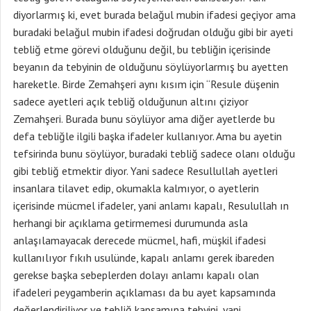
diyorlarmış ki, evet burada belağul mubin ifadesi geçiyor ama
buradaki belağul mubin ifadesi doğrudan olduğu gibi bir ayeti
tebliğ etme görevi olduğunu değil, bu tebliğin içerisinde
beyanın da tebyinin de olduğunu söylüyorlarmış bu ayetten
hareketle. Birde Zemahşeri aynı kısım için “Resule düşenin
sadece ayetleri açık tebliğ olduğunun altını çiziyor
Zemahşeri. Burada bunu söylüyor ama diğer ayetlerde bu
defa tebliğle ilgili başka ifadeler kullanıyor. Ama bu ayetin
tefsirinda bunu söylüyor, buradaki tebliğ sadece olanı olduğu
gibi tebliğ etmektir diyor. Yani sadece Resullullah ayetleri
insanlara tilavet edip, okumakla kalmıyor, o ayetlerin
içerisinde mücmel ifadeler, yani anlamı kapalı, Resulullah ın
herhangi bir açıklama getirmemesi durumunda asla
anlaşılamayacak derecede mücmel, hafi, müşkil ifadesi
kullanılıyor fıkıh usulünde, kapalı anlamı gerek ibareden
gerekse başka sebeplerden dolayı anlamı kapalı olan
ifadeleri peygamberin açıklaması da bu ayet kapsamında
değerlendiriliyor ve tebliğ kapsamına tebyini, yani