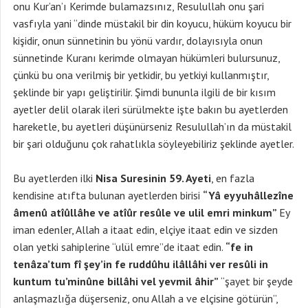
onu Kur’an’ı Kerimde bulamazsınız, Resulullah onu şari
vasfıyla yani “dinde müstakil bir din koyucu, hüküm koyucu bir
kişidir, onun sünnetinin bu yönü vardır, dolayısıyla onun
sünnetinde Kuranı kerimde olmayan hükümleri bulursunuz,
çünkü bu ona verilmiş bir yetkidir, bu yetkiyi kullanmıştır,
şeklinde bir yapı geliştirilir. Şimdi bununla ilgili de bir kısım
ayetler delil olarak ileri sürülmekte işte bakın bu ayetlerden
hareketle, bu ayetleri düşünürseniz Resulullah’ın da müstakil
bir şari olduğunu çok rahatlıkla söyleyebiliriz şeklinde ayetler.
Bu ayetlerden ilki
Nisa Suresinin 59. Ayeti
, en fazla
kendisine atıfta bulunan ayetlerden birisi
“Yâ eyyuhâllezîne
âmenû atîûllâhe ve atîûr resûle ve ulil emri minkum”
Ey
iman edenler, Allah a itaat edin, elçiye itaat edin ve sizden
olan yetki sahiplerine “ulül emre”de itaat edin.
“fe in
tenâza’tum fî şey’in fe ruddûhu ilâllâhi ver resûli in
kuntum tu’minûne billâhi vel yevmil âhir”
“şayet bir şeyde
anlaşmazlığa düşerseniz, onu Allah a ve elçisine götürün”,