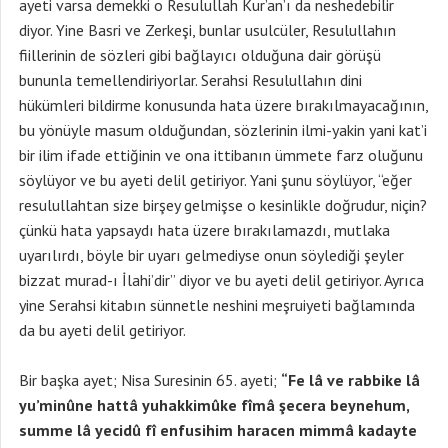
ayeti varsa demekki o Resulullah Kur’an’ı da neshedebilir
diyor. Yine Basri ve Zerkeşi, bunlar usulcüler, Resulullahın
fiillerinin de sözleri gibi bağlayıcı olduğuna dair görüşü
bununla temellendiriyorlar. Serahsi Resulullahın dini
hükümleri bildirme konusunda hata üzere bırakılmayacağının,
bu yönüyle masum olduğundan, sözlerinin ilmi-yakin yani kat’i
bir ilim ifade ettiğinin ve ona ittibanın ümmete farz oluğunu
söylüyor ve bu ayeti delil getiriyor. Yani şunu söylüyor, “eğer
resulullahtan size birşey gelmişse o kesinlikle doğrudur, niçin?
çünkü hata yapsaydı hata üzere bırakılamazdı, mutlaka
uyarılırdı, böyle bir uyarı gelmediyse onun söylediği şeyler
bizzat murad-ı İlahi’dir” diyor ve bu ayeti delil getiriyor. Ayrıca
yine Serahsi kitabın sünnetle neshini meşruiyeti bağlamında
da bu ayeti delil getiriyor.
Bir başka ayet; Nisa Suresinin 65. ayeti;
“Fe lâ ve rabbike lâ
yu’minûne hattâ yuhakkimûke fîmâ şecera beynehum,
summe lâ yecidû fî enfusihim haracen mimmâ kadayte