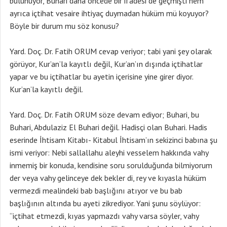
bulunuyor, Buhari daha öncede bir ifadesi de geçmişti hem
ayrıca içtihat vesaire ihtiyaç duymadan hüküm mü koyuyor?
Böyle bir durum mu söz konusu?
Yard. Doç. Dr. Fatih ORUM cevap veriyor; tabi yani şey olarak
görüyor, Kur’an’la kayıtlı değil, Kur’an’ın dışında içtihatlar
yapar ve bu içtihatlar bu ayetin içerisine yine girer diyor.
Kur’an’la kayıtlı değil.
Yard. Doç. Dr. Fatih ORUM söze devam ediyor; Buhari, bu
Buhari, Abdulaziz El Buhari değil. Hadisçi olan Buhari. Hadis
eserinde İhtisam Kitabı- Kitabul İhtisam’ın sekizinci babına şu
ismi veriyor: Nebi sallallahu aleyhi vesselem hakkında vahy
inmemiş bir konuda, kendisine soru sorulduğunda bilmiyorum
der veya vahy gelinceye dek bekler di, rey ve kıyasla hüküm
vermezdi mealindeki bab başlığını atıyor ve bu bab
başlığının altında bu ayeti zikrediyor. Yani şunu söylüyor:
“içtihat etmezdi, kıyas yapmazdı vahy varsa söyler, vahy