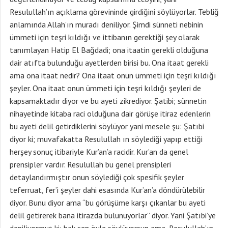
Resulullah’ın açıklama görevininde girdiğini söylüyorlar. Tebliğ
anlamında Allah’ın muradı deniliyor. Şimdi sünneti nebinin
ümmeti için teşri kıldığı ve ittibanın gerektiği şey olarak
tanımlayan Hatip El Bağdadi; ona itaatin gerekli olduğuna
dair atıfta bulunduğu ayetlerden birisi bu. Ona itaat gerekli
ama ona itaat nedir? Ona itaat onun ümmeti için teşri kıldığı
şeyler. Ona itaat onun ümmeti için teşri kıldığı şeyleri de
kapsamaktadır diyor ve bu ayeti zikrediyor. Şatibi; sünnetin
nihayetinde kitaba raci olduğuna dair görüşe itiraz edenlerin
bu ayeti delil getirdiklerini söylüyor yani mesele şu: Şatıbi
diyor ki; muvafakatta Resulullah ın söylediği yapıp ettiği
herşey sonuç itibariyle Kur’an’a racidir. Kur’an da genel
prensipler vardır. Resulullah bu genel prensipleri
detaylandırmıştır onun söylediği çok spesifik şeyler
teferruat, fer’i şeyler dahi esasında Kur’an’a döndürülebilir
diyor. Bunu diyor ama “bu görüşüme karşı çıkanlar bu ayeti
delil getirerek bana itirazda bulunuyorlar” diyor. Yani Şatıbi’ye