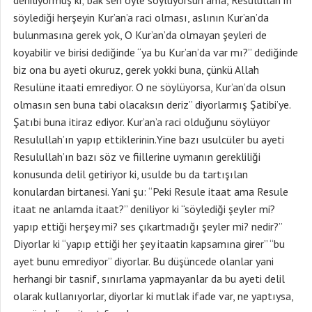
deniliyormuş ki; bak sen öyle söylüyorsun ama, Resulullah’ın
söylediği herşeyin Kur’an’a raci olması, aslının Kur’an’da
bulunmasına gerek yok, O Kur’an’da olmayan şeyleri de
koyabilir ve birisi dediğinde “ya bu Kur’an’da var mı?” dediğinde
biz ona bu ayeti okuruz, gerek yokki buna, çünkü Allah
Resulüne itaati emrediyor. O ne söylüyorsa, Kur’an’da olsun
olmasın sen buna tabi olacaksın deriz” diyorlarmış Şatibi’ye.
Şatıbi buna itiraz ediyor. Kur’an’a raci olduğunu söylüyor
Resulullah’ın yapıp ettiklerinin.Yine bazı usulcüler bu ayeti
Resulullah’ın bazı söz ve fiillerine uymanın gerekliliği
konusunda delil getiriyor ki, usulde bu da tartışılan
konulardan birtanesi. Yani şu: “Peki Resule itaat ama Resule
itaat ne anlamda itaat?” deniliyor ki “söylediği şeyler mi?
yapıp ettiği herşey mi? ses çıkartmadığı şeyler mi? nedir?”
Diyorlar ki “yapıp ettiği her şey itaatin kapsamına girer” “bu
ayet bunu emrediyor” diyorlar. Bu düşüncede olanlar yani
herhangi bir tasnif, sınırlama yapmayanlar da bu ayeti delil
olarak kullanıyorlar, diyorlar ki mutlak ifade var, ne yaptıysa,