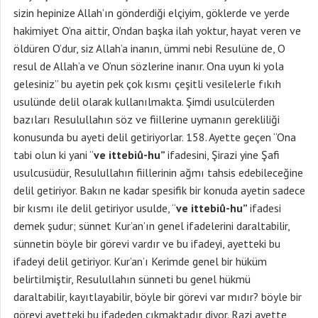
sizin hepinize Allah’ın gönderdiği elçiyim, göklerde ve yerde
hakimiyet O’na aittir, O’ndan başka ilah yoktur, hayat veren ve
öldüren O’dur, siz Allah’a inanın, ümmi nebi Resulüne de, O
resul de Allah’a ve O’nun sözlerine inanır. Ona uyun ki yola
gelesiniz” bu ayetin pek çok kısmı çeşitli vesilelerle fıkıh
usulünde delil olarak kullanılmakta. Şimdi usulcülerden
bazıları Resulullahın söz ve fiillerine uymanın gerekliliği
konusunda bu ayeti delil getiriyorlar. 158. Ayette geçen “Ona
tabi olun ki yani “
ve ittebiû-hu”
ifadesini, Şirazi yine Şafi
usulcusüdür, Resulullahın fiillerinin ağmı tahsis edebileceğine
delil getiriyor. Bakın ne kadar spesifik bir konuda ayetin sadece
bir kısmı ile delil getiriyor usulde, “
ve ittebiû-hu”
ifadesi
demek şudur; sünnet Kur’an’ın genel ifadelerini daraltabilir,
sünnetin böyle bir görevi vardır ve bu ifadeyi, ayetteki bu
ifadeyi delil getiriyor. Kur’an’ı Kerimde genel bir hüküm
belirtilmiştir, Resulullahın sünneti bu genel hükmü
daraltabilir, kayıtlayabilir, böyle bir görevi var mıdır? böyle bir
görevi ayetteki bu ifadeden çıkmaktadır diyor. Razi ayette