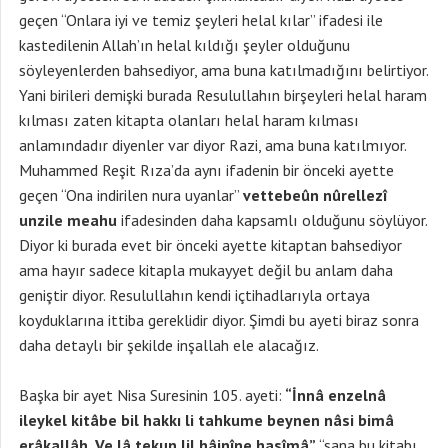
geçen “Onlara iyi ve temiz şeyleri helal kılar” ifadesi ile
kastedilenin Allah’ın helal kıldığı şeyler olduğunu
söyleyenlerden bahsediyor, ama buna katılmadığını belirtiyor.
Yani birileri demişki burada Resulullahın birşeyleri helal haram
kılması zaten kitapta olanları helal haram kılması
anlamındadır diyenler var diyor Razi, ama buna katılmıyor.
Muhammed Reşit Rıza’da aynı ifadenin bir önceki ayette
geçen “Ona indirilen nura uyanlar”
vettebeûn nûrellezî
unzile meahu
ifadesinden daha kapsamlı olduğunu söylüyor.
Diyor ki burada evet bir önceki ayette kitaptan bahsediyor
ama hayır sadece kitapla mukayyet değil bu anlam daha
geniştir diyor. Resulullahın kendi içtihadlarıyla ortaya
koyduklarına ittiba gereklidir diyor. Şimdi bu ayeti biraz sonra
daha detaylı bir şekilde inşallah ele alacağız.
Başka bir ayet Nisa Suresinin 105. ayeti:
“İnnâ enzelnâ
ileykel kitâbe bil hakkı li tahkume beynen nâsi bimâ
erâkallâh. Ve lâ tekun lil hâinîne hasîmâ”
“sana bu kitabı