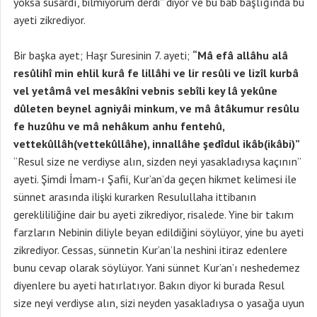
yoksa susardı, bilmiyorum derdi” diyor ve bu bab başlığında bu
ayeti zikrediyor.
Bir başka ayet; Haşr Suresinin 7. ayeti;
“Mâ efâ allâhu alâ
resûlihî min ehlil kurâ fe lillâhi ve lir resûli ve lizîl kurbâ
vel yetâmâ vel mesâkîni vebnis sebîli key lâ yekûne
dûleten beynel agniyâi minkum, ve mâ âtâkumur resûlu
fe huzûhu ve mâ nehâkum anhu fentehû,
vettekûllâh(vettekûllâhe), innallâhe şedîdul ikâb(ikâbi)”
“Resul size ne verdiyse alın, sizden neyi yasakladıysa kaçının”
ayeti. Şimdi İmam-ı Şafii, Kur’an’da geçen hikmet kelimesi ile
sünnet arasında ilişki kurarken Resulullaha ittibanın
gereklililiğine dair bu ayeti zikrediyor, risalede. Yine bir takım
farzların Nebinin diliyle beyan edildiğini söylüyor, yine bu ayeti
zikrediyor. Cessas, sünnetin Kur’an’la neshini itiraz edenlere
bunu cevap olarak söylüyor. Yani sünnet Kur’an’ı neshedemez
diyenlere bu ayeti hatırlatıyor. Bakın diyor ki burada Resul
size neyi verdiyse alın, sizi neyden yasakladıysa o yasağa uyun