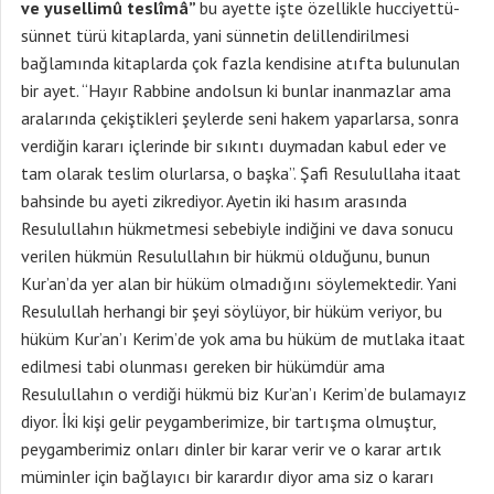
ve yusellimû teslîmâ”
bu ayette işte özellikle hucciyettü-
sünnet türü kitaplarda, yani sünnetin delillendirilmesi
bağlamında kitaplarda çok fazla kendisine atıfta bulunulan
bir ayet. “Hayır Rabbine andolsun ki bunlar inanmazlar ama
aralarında çekiştikleri şeylerde seni hakem yaparlarsa, sonra
verdiğin kararı içlerinde bir sıkıntı duymadan kabul eder ve
tam olarak teslim olurlarsa, o başka”. Şafi Resulullaha itaat
bahsinde bu ayeti zikrediyor. Ayetin iki hasım arasında
Resulullahın hükmetmesi sebebiyle indiğini ve dava sonucu
verilen hükmün Resulullahın bir hükmü olduğunu, bunun
Kur’an’da yer alan bir hüküm olmadığını söylemektedir. Yani
Resulullah herhangi bir şeyi söylüyor, bir hüküm veriyor, bu
hüküm Kur’an’ı Kerim’de yok ama bu hüküm de mutlaka itaat
edilmesi tabi olunması gereken bir hükümdür ama
Resulullahın o verdiği hükmü biz Kur’an’ı Kerim’de bulamayız
diyor. İki kişi gelir peygamberimize, bir tartışma olmuştur,
peygamberimiz onları dinler bir karar verir ve o karar artık
müminler için bağlayıcı bir karardır diyor ama siz o kararı