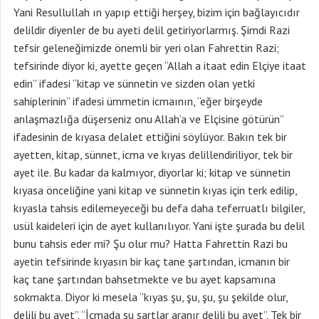
Yani Resullullah ın yapıp ettiği herşey, bizim için bağlayıcıdır
delildir diyenler de bu ayeti delil getiriyorlarmış. Şimdi Razi
tefsir geleneğimizde önemli bir yeri olan Fahrettin Razi;
tefsirinde diyor ki, ayette geçen “Allah a itaat edin Elçiye itaat
edin” ifadesi “kitap ve sünnetin ve sizden olan yetki
sahiplerinin” ifadesi ümmetin icmaının, “eğer birşeyde
anlaşmazlığa düşerseniz onu Allah’a ve Elçisine götürün”
ifadesinin de kıyasa delalet ettiğini söylüyor. Bakın tek bir
ayetten, kitap, sünnet, icma ve kıyas delillendiriliyor, tek bir
ayet ile. Bu kadar da kalmıyor, diyorlar ki; kitap ve sünnetin
kıyasa önceliğine yani kitap ve sünnetin kıyas için terk edilip,
kıyasla tahsis edilemeyeceği bu defa daha teferruatlı bilgiler,
usül kaideleri için de ayet kullanılıyor. Yani işte şurada bu delil
bunu tahsis eder mi? Şu olur mu? Hatta Fahrettin Razi bu
ayetin tefsirinde kıyasın bir kaç tane şartından, icmanın bir
kaç tane şartından bahsetmekte ve bu ayet kapsamına
sokmakta. Diyor ki mesela “kıyas şu, şu, şu, şu şekilde olur,
delili bu ayet”. “İcmada şu şartlar aranır delili bu ayet”. Tek bir