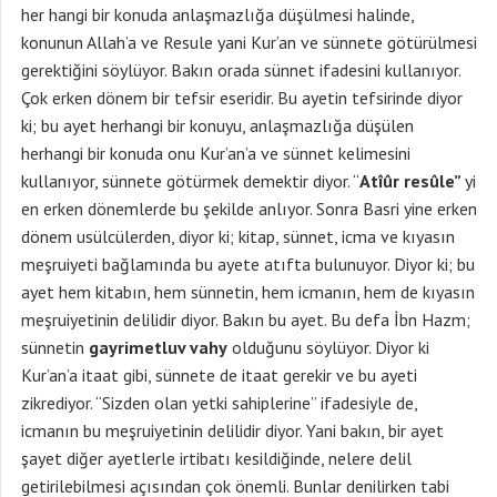
her hangi bir konuda anlaşmazlığa düşülmesi halinde,
konunun Allah’a ve Resule yani Kur’an ve sünnete götürülmesi
gerektiğini söylüyor. Bakın orada sünnet ifadesini kullanıyor.
Çok erken dönem bir tefsir eseridir. Bu ayetin tefsirinde diyor
ki; bu ayet herhangi bir konuyu, anlaşmazlığa düşülen
herhangi bir konuda onu Kur’an’a ve sünnet kelimesini
kullanıyor, sünnete götürmek demektir diyor. “
Atîûr resûle”
yi
en erken dönemlerde bu şekilde anlıyor. Sonra Basri yine erken
dönem usülcülerden, diyor ki; kitap, sünnet, icma ve kıyasın
meşruiyeti bağlamında bu ayete atıfta bulunuyor. Diyor ki; bu
ayet hem kitabın, hem sünnetin, hem icmanın, hem de kıyasın
meşruiyetinin delilidir diyor. Bakın bu ayet. Bu defa İbn Hazm;
sünnetin
gayrimetluv vahy
olduğunu söylüyor. Diyor ki
Kur’an’a itaat gibi, sünnete de itaat gerekir ve bu ayeti
zikrediyor. “Sizden olan yetki sahiplerine” ifadesiyle de,
icmanın bu meşruiyetinin delilidir diyor. Yani bakın, bir ayet
şayet diğer ayetlerle irtibatı kesildiğinde, nelere delil
getirilebilmesi açısından çok önemli. Bunlar denilirken tabi