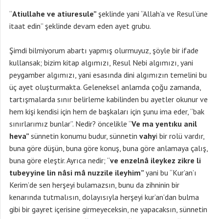
“
Atiullahe ve atiuresule”
şeklinde yani “Allah’a ve Resul’üne
itaat edin” şeklinde devam eden ayet grubu.
Şimdi bilmiyorum abartı yapmış olurmuyuz, şöyle bir ifade
kullansak; bizim kitap algımızı, Resul Nebi algımızı, yani
peygamber algımızı, yani esasında dini algımızın temelini bu
üç ayet oluşturmakta. Geleneksel anlamda çoğu zamanda,
tartışmalarda sınır belirleme kabilinden bu ayetler okunur ve
hem kişi kendisi için hem de başkaları için şunu ima eder, “bak
sınırlarımız bunlar”. Nedir? öncelikle “
Ve ma yentıku anil
heva”
sünnetin konumu budur, sünnetin
vahy
i bir rolü vardır,
buna göre düşün, buna göre konuş, buna göre anlamaya çalış,
buna göre eleştir. Ayrıca nedir; “
ve enzelnâ ileykez zikre li
tubeyyine lin nâsi mâ nuzzile ileyhim”
yani bu “Kur’an’ı
Kerim’de sen herşeyi bulamazsın, bunu da zihninin bir
kenarında tutmalısın, dolayısıyla herşeyi kur’an’dan bulma
gibi bir gayret içerisine girmeyeceksin, ne yapacaksın, sünnetin