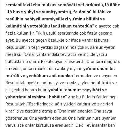
cemîanillezî lehu mulkus semâvâti vel ard(ardı), lâ ilâhe
illâ huve yuhyî ve yumît(yumîtu), fe âminû billâhi ve
resûlihin nebiyyil ummiyyillezî yu’minu billâhi ve
kelimâtihî vettebiûhu leallekum tehtedûn”
o ayette çok
fazla kullanılır. Fıkıh usulü eserlerinde çok fazla geçer o
ayet. Bu ayette geçen özellikle bir ifade vardır ki burası
Resulullah’ın teşri yetkisi bağlamında çok kullanılır. Ayetin
meali şu: “Onlar yanlarındaki tevratta ve incilde yazılı
buldukları o ümmi Resule uyan kimselerdir. O onlara mağrufu
emreder, onları münkerden alıkoyar yani “
ye’muruhum bil
ma’rûfi ve yenhâhum anil munker
” emreden ve nehyeden
Resulullah ayette, onlara iyi ve temiz şeyleri helal, kötü ve
pis şeyleri haram kılar.”
yuhıllu lehumut tayyibâti ve
yuharrimu aleyhimul habâise”
yine bu fiillerin failleri hep
Resulullah, “üzerilerindeki ağır yükleri kaldırır ve zincirleri
kırar” diye tercüme etmişiz. “Ona iman edenler, Ona saygı
gösterenler, Ona yardım edenler, Ona indirilen nura uyanlar
varya işte onlar kurtuluşa erenlerdir” Deki ” ey insanlar ben