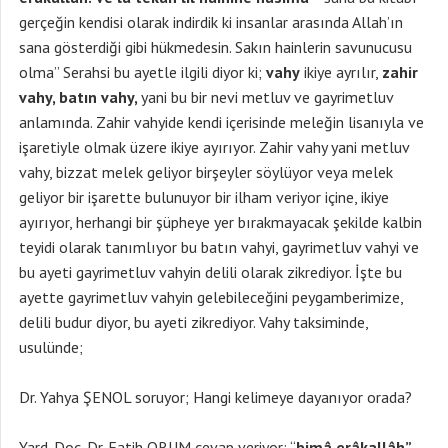
gerçeğin kendisi olarak indirdik ki insanlar arasında Allah’ın
sana gösterdiği gibi hükmedesin. Sakın hainlerin savunucusu
olma” Serahsi bu ayetle ilgili diyor ki;
vahy
ikiye ayrılır,
zahir
vahy, batın vahy,
yani bu bir nevi metluv ve gayrimetluv
anlamında. Zahir vahyide kendi içerisinde meleğin lisanıyla ve
işaretiyle olmak üzere ikiye ayırıyor. Zahir vahy yani metluv
vahy, bizzat melek geliyor birşeyler söylüyor veya melek
geliyor bir işarette bulunuyor bir ilham veriyor içine, ikiye
ayırıyor, herhangi bir şüpheye yer bırakmayacak şekilde kalbin
teyidi olarak tanımlıyor bu batın vahyi, gayrimetluv vahyi ve
bu ayeti gayrimetluv vahyin delili olarak zikrediyor. İşte bu
ayette gayrimetluv vahyin gelebileceğini peygamberimize,
delili budur diyor, bu ayeti zikrediyor. Vahy taksiminde,
usulünde;
Dr. Yahya ŞENOL soruyor; Hangi kelimeye dayanıyor orada?
Yard. Doç. Dr. Fatih ORUM cevap veriyor; “
bimâ erâkallâh”