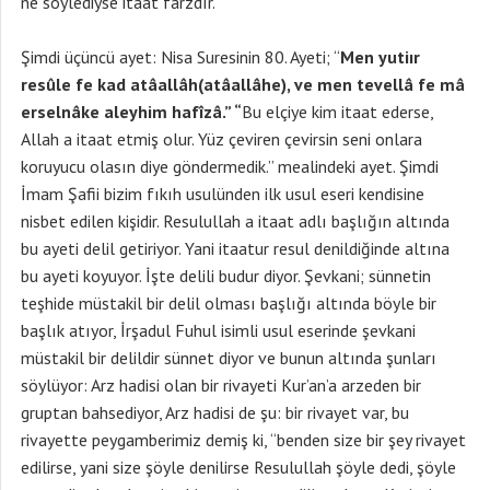
ne söylediyse itaat farzdır.
Şimdi üçüncü ayet: Nisa Suresinin 80. Ayeti; “
Men yutiır
resûle fe kad atâallâh(atâallâhe), ve men tevellâ fe mâ
erselnâke aleyhim hafîzâ.” “
Bu elçiye kim itaat ederse,
Allah a itaat etmiş olur. Yüz çeviren çevirsin seni onlara
koruyucu olasın diye göndermedik.” mealindeki ayet. Şimdi
İmam Şafii bizim fıkıh usulünden ilk usul eseri kendisine
nisbet edilen kişidir. Resulullah a itaat adlı başlığın altında
bu ayeti delil getiriyor. Yani itaatur resul denildiğinde altına
bu ayeti koyuyor. İşte delili budur diyor. Şevkani; sünnetin
teşhide müstakil bir delil olması başlığı altında böyle bir
başlık atıyor, İrşadul Fuhul isimli usul eserinde şevkani
müstakil bir delildir sünnet diyor ve bunun altında şunları
söylüyor: Arz hadisi olan bir rivayeti Kur’an’a arzeden bir
gruptan bahsediyor, Arz hadisi de şu: bir rivayet var, bu
rivayette peygamberimiz demiş ki, “benden size bir şey rivayet
edilirse, yani size şöyle denilirse Resulullah şöyle dedi, şöyle