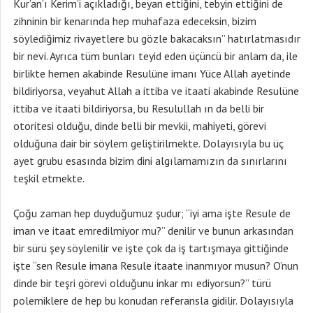
Kur’an’ı Kerim’i açıkladığı, beyan ettiğini, tebyin ettiğini de
zihninin bir kenarında hep muhafaza edeceksin, bizim
söylediğimiz rivayetlere bu gözle bakacaksın” hatırlatmasıdır
bir nevi. Ayrıca tüm bunları teyid eden üçüncü bir anlam da, ile
birlikte hemen akabinde Resulüne imanı Yüce Allah ayetinde
bildiriyorsa, veyahut Allah a ittiba ve itaati akabinde Resulüne
ittiba ve itaati bildiriyorsa, bu Resulullah ın da belli bir
otoritesi olduğu, dinde belli bir mevkii, mahiyeti, görevi
olduğuna dair bir söylem geliştirilmekte. Dolayısıyla bu üç
ayet grubu esasında bizim dini algılamamızın da sınırlarını
teşkil etmekte.
Çoğu zaman hep duyduğumuz şudur; “iyi ama işte Resule de
iman ve itaat emredilmiyor mu?” denilir ve bunun arkasından
bir sürü şey söylenilir ve işte çok da iş tartışmaya gittiğinde
işte “sen Resule imana Resule itaate inanmıyor musun? O’nun
dinde bir teşri görevi olduğunu inkar mı ediyorsun?” türü
polemiklere de hep bu konudan referansla gidilir. Dolayısıyla