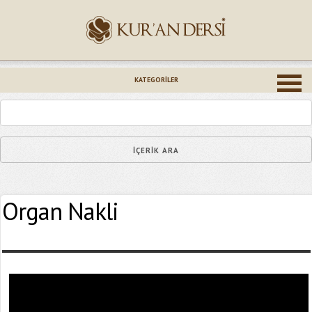
İsminiz (*)
KATEGORILER
Epostanız (*)
Organ Nakli
Yaşadığınız Hatanın Ayrıntıları
Bağlantıyı Gönderin