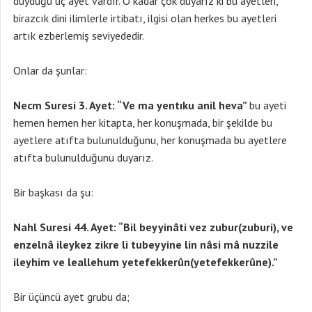
duyduğu üç ayet vardır. O kadar çok duyarız ki bu ayetleri,
birazcık dini ilimlerle irtibatı, ilgisi olan herkes bu ayetleri
artık ezberlemiş seviyededir.
Onlar da şunlar:
Necm Suresi 3. Ayet: “Ve ma yentıku anil heva”
bu ayeti
hemen hemen her kitapta, her konuşmada, bir şekilde bu
ayetlere atıfta bulunulduğunu, her konuşmada bu ayetlere
atıfta bulunulduğunu duyarız.
Bir başkası da şu:
Nahl Suresi 44. Ayet: “Bil beyyinâti vez zubur(zuburi), ve
enzelnâ ileykez zikre li tubeyyine lin nâsi mâ nuzzile
ileyhim ve leallehum yetefekkerûn(yetefekkerûne).”
Bir üçüncü ayet grubu da;