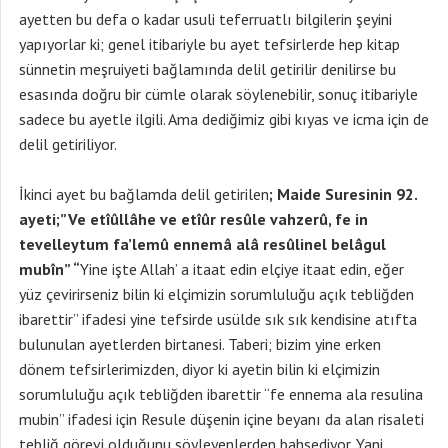
ayetten bu defa o kadar usuli teferruatlı bilgilerin şeyini
yapıyorlar ki; genel itibariyle bu ayet tefsirlerde hep kitap
sünnetin meşruiyeti bağlamında delil getirilir denilirse bu
esasında doğru bir cümle olarak söylenebilir, sonuç itibariyle
sadece bu ayetle ilgili. Ama dediğimiz gibi kıyas ve icma için de
delil getiriliyor.
İkinci ayet bu bağlamda delil getirilen
; Maide Suresinin 92.
ayeti;”Ve etîûllâhe ve etîûr resûle vahzerû, fe in
tevelleytum fa’lemû ennemâ alâ resûlinel belâgul
mubîn” “
Yine işte Allah’ a itaat edin elçiye itaat edin, eğer
yüz çevirirseniz bilin ki elçimizin sorumluluğu açık tebliğden
ibarettir” ifadesi yine tefsirde usülde sık sık kendisine atıfta
bulunulan ayetlerden birtanesi. Taberi; bizim yine erken
dönem tefsirlerimizden, diyor ki ayetin bilin ki elçimizin
sorumluluğu açık tebliğden ibarettir “fe ennema ala resulina
mubin” ifadesi için Resule düşenin içine beyanı da alan risaleti
tebliğ görevi olduğunu söyleyenlerden bahsediyor. Yani