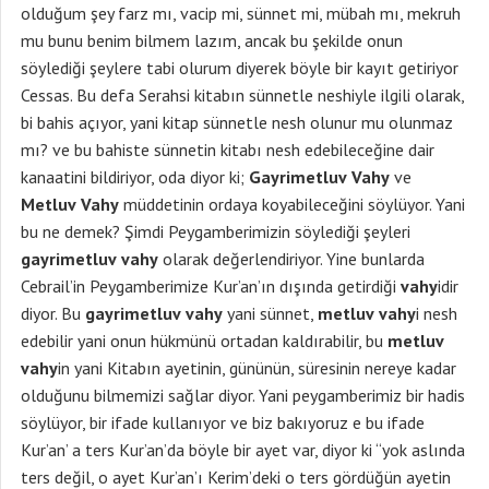
olduğum şey farz mı, vacip mi, sünnet mi, mübah mı, mekruh
mu bunu benim bilmem lazım, ancak bu şekilde onun
söylediği şeylere tabi olurum diyerek böyle bir kayıt getiriyor
Cessas. Bu defa Serahsi kitabın sünnetle neshiyle ilgili olarak,
bi bahis açıyor, yani kitap sünnetle nesh olunur mu olunmaz
mı? ve bu bahiste sünnetin kitabı nesh edebileceğine dair
kanaatini bildiriyor, oda diyor ki;
Gayrimetluv
Vahy
ve
Metluv
Vahy
müddetinin ordaya koyabileceğini söylüyor. Yani
bu ne demek? Şimdi Peygamberimizin söylediği şeyleri
gayrimetluv
vahy
olarak değerlendiriyor. Yine bunlarda
Cebrail’in Peygamberimize Kur’an’ın dışında getirdiği
vahy
idir
diyor. Bu
gayrimetluv
vahy
yani sünnet,
metluv
vahy
i nesh
edebilir yani onun hükmünü ortadan kaldırabilir, bu
metluv
vahy
in yani Kitabın ayetinin, gününün, süresinin nereye kadar
olduğunu bilmemizi sağlar diyor. Yani peygamberimiz bir hadis
söylüyor, bir ifade kullanıyor ve biz bakıyoruz e bu ifade
Kur’an’ a ters Kur’an’da böyle bir ayet var, diyor ki “yok aslında
ters değil, o ayet Kur’an’ı Kerim’deki o ters gördüğün ayetin