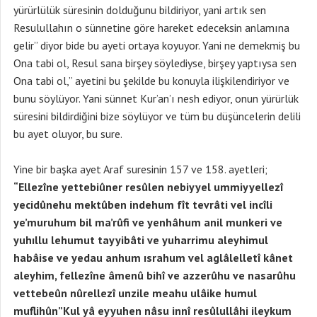
yürürlülük süresinin dolduğunu bildiriyor, yani artık sen
Resulullahın o sünnetine göre hareket edeceksin anlamına
gelir” diyor bide bu ayeti ortaya koyuyor. Yani ne demekmiş bu
Ona tabi ol, Resul sana birşey söylediyse, birşey yaptıysa sen
Ona tabi ol,” ayetini bu şekilde bu konuyla ilişkilendiriyor ve
bunu söylüyor. Yani sünnet Kur’an’ı nesh ediyor, onun yürürlük
süresini bildirdiğini bize söylüyor ve tüm bu düşüncelerin delili
bu ayet oluyor, bu sure.
Yine bir başka ayet Araf suresinin 157 ve 158. ayetleri;
“Ellezîne yettebiûner resûlen nebiyyel ummiyyellezî
yecidûnehu mektûben indehum fît tevrâti vel incîli
ye’muruhum bil ma’rûfi ve yenhâhum anil munkeri ve
yuhıllu lehumut tayyibâti ve yuharrimu aleyhimul
habâise ve yedau anhum ısrahum vel aglâlelletî kânet
aleyhim, fellezîne âmenû bihî ve azzerûhu ve nasarûhu
vettebeûn nûrellezî unzile meahu ulâike humul
muflihûn”Kul yâ eyyuhen nâsu innî resûlullâhi ileykum