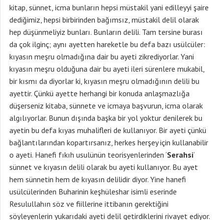
kitap, sünnet, icma bunların hepsi müstakil yani edilleyyi şaire
dediğimiz, hepsi birbirinden bağımsız, müstakil delil olarak
hep düşünmeliyiz bunları. Bunların delili. Tam tersine burası
da çok ilginç; aynı ayetten hareketle bu defa bazı usülcüler:
kıyasın meşru olmadığına dair bu ayeti zikrediyorlar. Yani
kıyasın meşru olduğuna dair bu ayeti ileri sürenlere mukabil,
bir kısmı da diyorlar ki, kıyasın meşru olmadığının delili bu
ayettir. Çünkü ayette herhangi bir konuda anlaşmazlığa
düşerseniz kitaba, sünnete ve icmaya başvurun, icma olarak
algılıyorlar. Bunun dışında başka bir yol yoktur denilerek bu
ayetin bu defa kıyas muhalifleri de kullanıyor. Bir ayeti çünkü
bağlantılarından kopartırsanız, herkes herşey için kullanabilir
o ayeti. Hanefi fıkıh usulünün teorisyenlerinden ‘
Serahsi
‘
sünnet ve kıyasın delili olarak bu ayeti kullanıyor. Bu ayet
hem sünnetin hem de kıyasın delilidir diyor. Yine hanefi
usülcülerinden Buharinin keşhüleshar isimli eserinde
Resulullahın söz ve fiillerine ittibanın gerektiğini
söyleyenlerin yukarıdaki ayeti delil getirdiklerini rivayet ediyor.