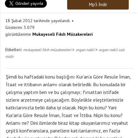
Mp3 İndir
18 Şubat 2012 tarihinde yayınlandı.
Gösterim:
3.079
görüntülenme
Mukayeseli Fıkıh Müzakereleri
Etiketleri:
>
>
mukayeseli fıkıh müzakereleri
organ nakli
organ nakli caiz
midir
Şimdi bu haftadaki konu başlığını Kur’an’a Göre Resule İman,
İtaat ve ittibanın anlamı olarak belirledik. Bu konudada bir
çalışma yaptım ben ve bu çalışmayı; fırsattan istifade
sizlere arzetmeye çalışacağım. Böylelikle eleştirilerinizle
katkılarınızla belki daha iyi olacak. Niçin bu konu? Yani
Kur’an’a Göre Resule İman, İtaat ve İttiba. Niçin bu konu?
Anlamı ne? Dini ilimlerde biraz kitap okuyanlarımız veyahut
çeşitli konferanslara, panellere katılanlarımız, en fazla