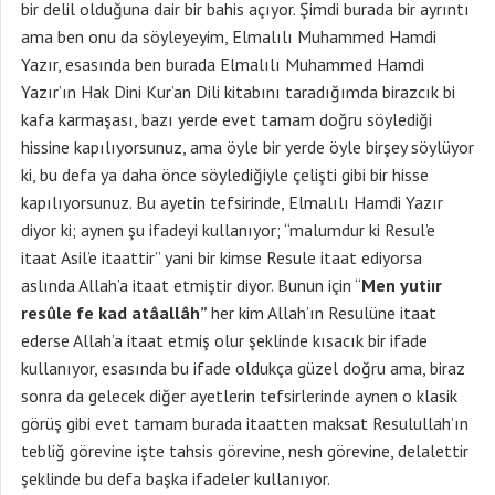
bir delil olduğuna dair bir bahis açıyor. Şimdi burada bir ayrıntı
ama ben onu da söyleyeyim, Elmalılı Muhammed Hamdi
Yazır, esasında ben burada Elmalılı Muhammed Hamdi
Yazır’ın Hak Dini Kur’an Dili kitabını taradığımda birazcık bi
kafa karmaşası, bazı yerde evet tamam doğru söylediği
hissine kapılıyorsunuz, ama öyle bir yerde öyle birşey söylüyor
ki, bu defa ya daha önce söylediğiyle çelişti gibi bir hisse
kapılıyorsunuz. Bu ayetin tefsirinde, Elmalılı Hamdi Yazır
diyor ki; aynen şu ifadeyi kullanıyor; “malumdur ki Resul’e
itaat Asil’e itaattir” yani bir kimse Resule itaat ediyorsa
aslında Allah’a itaat etmiştir diyor. Bunun için “
Men yutiır
resûle fe kad atâallâh”
her kim Allah’ın Resulüne itaat
ederse Allah’a itaat etmiş olur şeklinde kısacık bir ifade
kullanıyor, esasında bu ifade oldukça güzel doğru ama, biraz
sonra da gelecek diğer ayetlerin tefsirlerinde aynen o klasik
görüş gibi evet tamam burada itaatten maksat Resulullah’ın
tebliğ görevine işte tahsis görevine, nesh görevine, delalettir
şeklinde bu defa başka ifadeler kullanıyor.