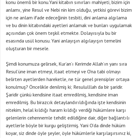
konu önemli bir konu.Yani kitabın sınırları mahiyeti, bizim için
anlamı, yine Resul ve Nebi nin kim olduğu, yetkisi görevi bizim
için ne anlam ifade edeceğinin tesbiti, dini anlama algılama
ve bu dinin kitabındaki ayetleri anlamak ve bunları uygulamak
açısından çok önem teşkil etmekte. Dolayısıyla bu bir
esasında usül konusu. Yani anlayışın algılayışın temelini
oluşturan bir mesele.
Şimdi konumuza gelirsek, Kur’an’ı Kerimde Allah’ın yanı sıra
Resul’üne iman etmeyi, itaat etmeyi ve O’na tabi olmayı
belirten ayetlerden hareketle, ne tür genel prensipler ortaya
konulmuş? Öncelikle denilmiş ki; Resululllah da bir şaridir.
Şaridir çünkü kendisine itaat emredilmiş, kendisine iman
emredilmiş. Bu birazcık detaylandırıldığında işte kendisinin
nitekim, helal kıldığı haram kıldığı verdiği hükümlere karşı
gelenlerin cehennemle tehdit edildiğine dair, diğer bağlantılı
ayetlerle böyle bir kurgu geliştirmiş. Yani O’da dinde hüküm
koyar, siz dinde öyle şeyler, öyle hükümlerle karşılaşırsınız ki,