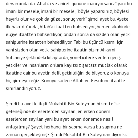
devamında da “Allah’a ve ahiret gününe inanıyorsanız” yani bu
imani bir mesele, imani bir mesele, “böyle yaparsınız, böylesi
hayırlı olur ve çok da güzel sonuç verir” şimdi ayet bu. Ayete
ilk bakıldığında, Allah’a itaatten bahsediyor, hemen akabinde
elçiye itaatten bahsediliyor, ondan sonra da sizden olan yetki
sahiplerine itaatten bahsediliyor. Tabi bu üçüncü kısmı için
yani sizden olan yetki sahiplerine itaatin bizim Ahkami
Sultaniye şeklindeki kitaplarda, yöneticilere verilen geniş
yetkiler ve insanların onlara kayıtsız şartsız mutlak olarak
itaatine dair bu ayetin delil getirildiğini de biliyoruz o konuya
hiç girmeyeceğiz. Konuyu sadece Allah ve Resulüne itaatle
sınırlandırıyoruz.
Şimdi bu ayetle ilgili Mukahtil Bin Süleyman bizim tefsir
geleneğinde ilk eserlerden sayılan, en erken dönem
eserlerden sayılan yani bu ayet erken dönemde nasıl
anlaşılmış? Şayet herhangi bir sapma varsa bu sapma ne
zaman gerçekleşmiş? Şimdi Mukahtil Bin Süleyman diyor ki: