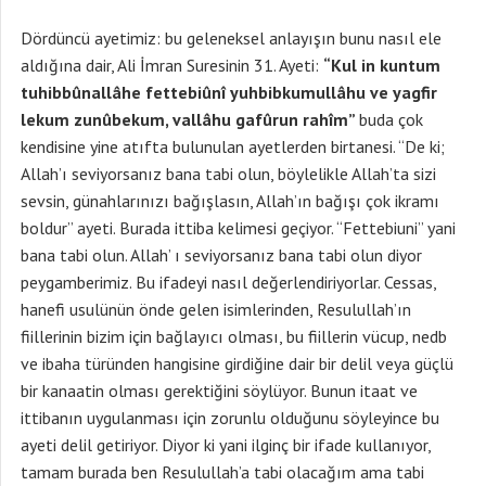
Dördüncü ayetimiz: bu geleneksel anlayışın bunu nasıl ele
aldığına dair, Ali İmran Suresinin 31. Ayeti:
“Kul in kuntum
tuhibbûnallâhe fettebiûnî yuhbibkumullâhu ve yagfir
lekum zunûbekum, vallâhu gafûrun rahîm”
buda çok
kendisine yine atıfta bulunulan ayetlerden birtanesi. “De ki;
Allah’ı seviyorsanız bana tabi olun, böylelikle Allah’ta sizi
sevsin, günahlarınızı bağışlasın, Allah’ın bağışı çok ikramı
boldur” ayeti. Burada ittiba kelimesi geçiyor. “Fettebiuni” yani
bana tabi olun. Allah’ ı seviyorsanız bana tabi olun diyor
peygamberimiz. Bu ifadeyi nasıl değerlendiriyorlar. Cessas,
hanefi usulünün önde gelen isimlerinden, Resulullah’ın
fiillerinin bizim için bağlayıcı olması, bu fiillerin vücup, nedb
ve ibaha türünden hangisine girdiğine dair bir delil veya güçlü
bir kanaatin olması gerektiğini söylüyor. Bunun itaat ve
ittibanın uygulanması için zorunlu olduğunu söyleyince bu
ayeti delil getiriyor. Diyor ki yani ilginç bir ifade kullanıyor,
tamam burada ben Resulullah’a tabi olacağım ama tabi