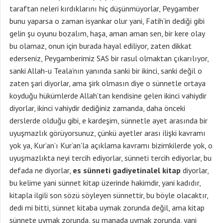
taraftan neleri kırdıklarını hiç düşünmüyorlar, Peygamber
bunu yaparsa o zaman isyankar olur yani, Fatih’in dediği gibi
gelin şu oyunu bozalım, haşa, aman aman sen, bir kere olay
bu olamaz, onun için burada hayal ediliyor, zaten dikkat
ederseniz, Peygamberimiz SAS bir rasul olmaktan çıkarılıyor,
sanki Allah-u Teala’nın yanında sanki bir ikinci, sanki değil o
zaten şari diyorlar, ama şirk olmasın diye o sünnetle ortaya
koyduğu hükümlerde Allah’tan kendisine gelen ikinci vahiydir
diyorlar, ikinci vahiydir dediğiniz zamanda, daha önceki
derslerde olduğu gibi, e kardeşim, sünnetle ayet arasında bir
uyuşmazlık görüyorsunuz, çünkü ayetler arası ilişki kavramı
yok ya, Kur’an’ı Kur’an’la açıklama kavramı bizimkilerde yok, o
uyuşmazlıkta neyi tercih ediyorlar, sünneti tercih ediyorlar, bu
defada ne diyorlar,
es sünneti gadiyetinalel kitap
diyorlar,
bu kelime yani sünnet kitap üzerinde hakimdir, yani kadıdır,
kitapla ilgili son sözü söyleyen sünnettir, bu böyle olacaktır,
dedi mi bitti, sünnet kitaba uymak zorunda değil, ama kitap
sünnete uymak zorunda, şu manada uymak zorunda, yani