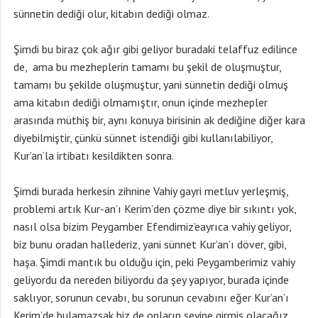
sünnetin dediği olur, kitabın dediği olmaz.
Şimdi bu biraz çok ağır gibi geliyor buradaki telaffuz edilince
de, ama bu mezheplerin tamamı bu şekil de oluşmuştur,
tamamı bu şekilde oluşmuştur, yani sünnetin dediği olmuş
ama kitabın dediği olmamıştır, onun içinde mezhepler
arasında müthiş bir, aynı konuya birisinin ak dediğine diğer kara
diyebilmiştir, çünkü sünnet istendiği gibi kullanılabiliyor,
Kur’an’la irtibatı kesildikten sonra.
Şimdi burada herkesin zihnine Vahiy gayri metluv yerleşmiş,
problemi artık Kur-an’ı Kerim’den çözme diye bir sıkıntı yok,
nasıl olsa bizim Peygamber Efendimiz’eayrıca vahiy geliyor,
biz bunu oradan hallederiz, yani sünnet Kur’an’ı döver, gibi,
haşa. Şimdi mantık bu olduğu için, peki Peygamberimiz vahiy
geliyordu da nereden biliyordu da şey yapıyor, burada içinde
saklıyor, sorunun cevabı, bu sorunun cevabını eğer Kur’an’ı
Kerim’de bulamazsak biz de onların şeyine girmiş olacağız.