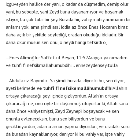
içgüveyden hallice der yani, o kadar da düşmedim, demiş olur
yani, bu sebeple, yani Zeyd buna dayanamıyor ve boşamak
istiyor, bu çok tabii bir şey. Burada hiç vahiy mahiy aramanın bir
anlamı yok, ama şimdi asıl iddia az önce Enes Hocanın biraz
daha açık bir şekilde söylediği, oradan okuduğu iddiadır. Bir
daha okur musun sen onu, o neydi hangi tefsirdi o,
–Enes Alimoğlu: Saffet-ül Beyan, 11:57Arapça-yazamadım
ve tuhfi fi nefsikmallahumubdihi… ennezeydenseyitulla
–Abdulaziz Bayındır: Ya şimdi burada, diyor ki bu, sen diyor,
ayeti kerimede
ve tuhfî fî nefsikemallâhumubdîhi
Allahın
ortaya çıkaracağı şeyi içinde gizliyordun, Allah’ın ortaya
çıkaracağı ne, onu öyle bir düşünmüş oluyorlar ki, Allah sana
daha önce vahiyetmişti, Zeyd Zeynep’i boşayacak ve sen
onunla evleneceksin, bunu sen biliyordun ve bunu
geciktiriyordun, adama aman yapma diyordun, ve oradaki soru
da buradan kaynaklanıyor, deniyor ki bu vahiy var, işte vahiy