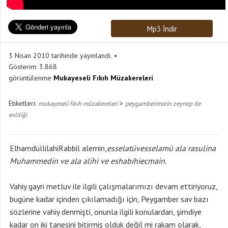
Mp3 İndir
3 Nisan 2010 tarihinde yayınlandı.
Gösterim:
3.868
görüntülenme
Mukayeseli Fıkıh Müzakereleri
Etiketleri:
>
mukayeseli fıkıh müzakereleri
peygamberimizin zeynep ile
evliliği
ElhamdüllilahiRabbil alemin,
esselatüvesselamü ala rasulina
Muhammedin ve ala alihi ve eshabihiecmain.
Vahiy gayri metluv ile ilgili çalışmalarımızı devam ettiriyoruz,
bugüne kadar içinden çıkılamadığı için, Peygamber sav bazı
sözlerine vahiy denmişti, onunla ilgili konulardan, şimdiye
kadar on iki tanesini bitirmiş olduk değil mi rakam olarak,