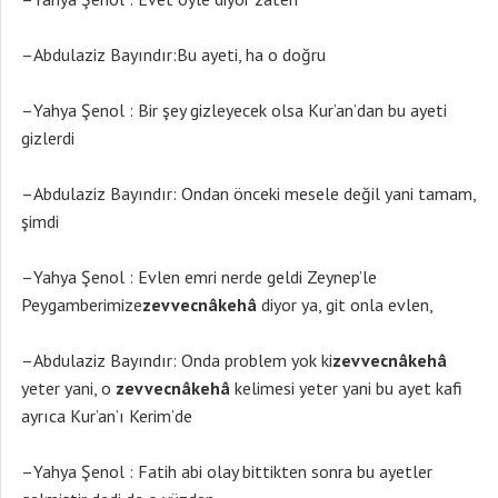
–Abdulaziz Bayındır:Bu ayeti, ha o doğru
–Yahya Şenol : Bir şey gizleyecek olsa Kur’an’dan bu ayeti
gizlerdi
–Abdulaziz Bayındır: Ondan önceki mesele değil yani tamam,
şimdi
–Yahya Şenol : Evlen emri nerde geldi Zeynep’le
Peygamberimize
zevvecnâkehâ
diyor ya, git onla evlen,
–Abdulaziz Bayındır: Onda problem yok ki
zevvecnâkehâ
yeter yani, o
zevvecnâkehâ
kelimesi yeter yani bu ayet kafi
ayrıca Kur’an’ı Kerim’de
–Yahya Şenol : Fatih abi olay bittikten sonra bu ayetler