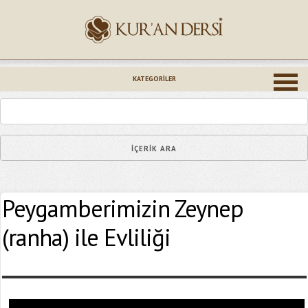
İsminiz (*)
KATEGORILER
Epostanız (*)
Peygamberimizin Zeynep
Yaşadığınız Hatanın Ayrıntıları
(ranha) ile Evliliği
Bağlantıyı Gönderin