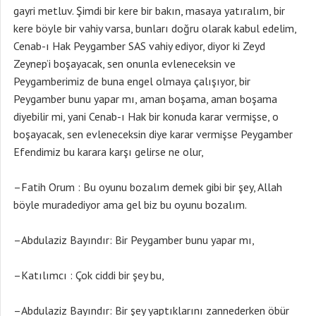
gayri metluv. Şimdi bir kere bir bakın, masaya yatıralım, bir
kere böyle bir vahiy varsa, bunları doğru olarak kabul edelim,
Cenab-ı Hak Peygamber SAS vahiy ediyor, diyor ki Zeyd
Zeynep’i boşayacak, sen onunla evleneceksin ve
Peygamberimiz de buna engel olmaya çalışıyor, bir
Peygamber bunu yapar mı, aman boşama, aman boşama
diyebilir mi, yani Cenab-ı Hak bir konuda karar vermişse, o
boşayacak, sen evleneceksin diye karar vermişse Peygamber
Efendimiz bu karara karşı gelirse ne olur,
–Fatih Orum : Bu oyunu bozalım demek gibi bir şey, Allah
böyle muradediyor ama gel biz bu oyunu bozalım.
–Abdulaziz Bayındır: Bir Peygamber bunu yapar mı,
–Katılımcı : Çok ciddi bir şey bu,
–Abdulaziz Bayındır: Bir şey yaptıklarını zannederken öbür