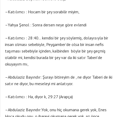
–Katılımcı : Hocam bir şey sorabilir miyim,
–Yahya Şenol : Sonra dersen neye göre evlendi
–Katılımcı : 28:40… kendisi bir şey söylemiş, dolayısıyla bir
insan olması sebebiyle, Peygamber’de olsa bir insan nefis
taşıması sebebiyle içinden, kalbinden böyle bir şey geçmiş
olabilir mi, kendisi burada bir şey var da iki satır Taberi’de
okuyayım mı,
–Abdulaziz Bayındır: Şurayı bitireyim de , ne diyor Taberi de iki
satır ne diyor, bu meseleyi mi anlatıyor.
–Katılımcı : Ha, diyor k, 29:27 (Arapça)
–Abdulaziz Bayındır:Yok, onu hiç okumana gerek yok, Enes
Hoca okudu onu, o ibareyi okumana gerek yok, az önce