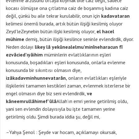
evlenme arzusunu ortaya koymak bile caiz değil, sadece
kocası ölmüşse ona çıtlatma caiz de boşanmış kadına caiz
değil, çünkü bu aile tekrar kurulabilir, onun için
kadavataran
kelimesi önemli burada, artık bütün ilişiği kesilmiş oluyor
Zeyd’leZeynebin bütün ilişki kesilmiş oluyor,
el hacel
mühime
demiş, bütün ilişiği kesilince seninle evlendirdik, diyor.
Neden dolayı
likey lâ yekûnealelmu’minîneharacun fî
ezvâcied’ıyâihim
müminlerin evlatlıklarının eşleri
konusunda, boşadıkları eşleri konusunda, onlarla evlenme
konusunda bir sıkıntısı olmasın diye,
izâkadavminhunnevatarân,
onların evlatlıkları eşleriyle
ilişkilerini tamamen kestikleri zaman, evlenmek isterlerse bir
engel olmasın diye biz seni evlendirdik,
ve
kâneemrullâhimef’ûlâ
Allah’ın emri yerine getirilmiş oldu,
yani sen evlendin dolayısıyla bu işte tamamen yerine
getirilmiş oldu. Şimdi burada iddia şu, değil mi,
–Yahya Şenol : Şeyde var hocam, açıklamayı okursak,