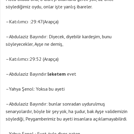
söylediğimiz oydu, onlar işte yanlış ibareler.
–Katılımcı :29:47(Arapça)
–Abdulaziz Bayındır: Diyecek, diyebilir kardeşim, bunu
söyleyecekler, Ayşe ne demiş,
–Katılımcı:29:52 (Arapça)
–Abdulaziz Bayındır:
leketem
evet
–Yahya Şenol: Yoksa bu ayeti
–Abdulaziz Bayındır: bunlar sonradan uydurulmuş
senaryolardır, böyle bir şey yok, ha şudur, bak Ayşe validemizin
söylediği, Peygamberimiz bu ayeti insanlara açıklamayabilirdi.
–Yahya Şenol : Evet öyle diyor zaten