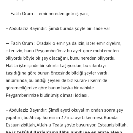
— Fatih Orum : emir nereden gelmiş yani,
–Abdulaziz Bayındır: Şimdi burada şöyle bir ifade var
— Fatih Orum : Oradaki o emir ya da izin, ister emir diyelim,
ister izin, bunu Peygamber’imiz bu ayet göre muhtemelen
biliyordu böyle bir şey olacağını, bunu nereden biliyordu.
Hatta işte içinde bir sıkıntı taşıyordun, bu sıkıntıyı
taşıdığına göre bunun öncesinde bildiği şeyler vardı,
anlamında, bu bildiği şeyleri de biz Kuran-ı Kerim’de
göremediğimize göre bunun başka bir vahiyle
Peygamber’imize bildirilmiş olması iddiası,
–Abdulaziz Bayındır: Şimdi ayeti okuyalım ondan sonra şey
yapalım, bu Ahzap Suresinin 37’inci ayeti kerimesi. Burada
Estaunizibillah, Allah-u Teala şöyle buyuruyor, Estaunizibillah
,
Ve iz tekûlulillezîen’amallâhu aleyhi ve en’amte aleyh,