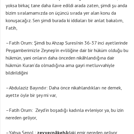
yoksa birkaç tane daha ilave edildi arada zaten, şimdi şu anda
bizim sıralamamızda on üçüncü sırada yer alan konu da
konuşacağız. Sen şimdi burada ki iddiaları bir anlat bakalım,
Fatih,
–Fatih Orum: Şimdi bu Ahzap Suresi’nin 36-37 inci ayetlerinde
Peygamberimizle Zeynep’in evliliğine dair bir hüküm olduğu bu
hükmün, yani onların daha önceden nikâhlandığına dair
hükmün Kuran’da olmadığına ama gayri metluvvahiyle
bildirildiğini
–Abdulaziz Bayındır: Daha önce nikahlandıkları ne demek,
ayette öyle bir şey mi var,
–Fatih Orum: Zeyd’in boşadığı kadınla evleniyor ya, bu izin
nereden geliyor,
–Yahya Şenol :
zevvecnâkehâ
daki emir nereden geliyor