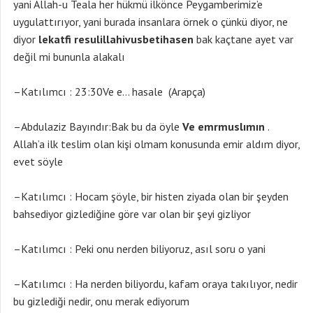
yani Allah-u Teala her hükmü ilkönce Peygamberimiz’e
uygulattırıyor, yani burada insanlara örnek o çünkü diyor, ne
diyor
lekatfi resulillahivusbetihasen
bak kaçtane ayet var
değil mi bununla alakalı
–Katılımcı : 23:30Ve e… hasale (Arapça)
–Abdulaziz Bayındır:Bak bu da öyle
Ve emrmuslımın
.
Allah’a ilk teslim olan kişi olmam konusunda emir aldım diyor,
evet söyle
–Katılımcı : Hocam şöyle, bir histen ziyada olan bir şeyden
bahsediyor gizlediğine göre var olan bir şeyi gizliyor
–Katılımcı : Peki onu nerden biliyoruz, asıl soru o yani
–Katılımcı : Ha nerden biliyordu, kafam oraya takılıyor, nedir
bu gizlediği nedir, onu merak ediyorum