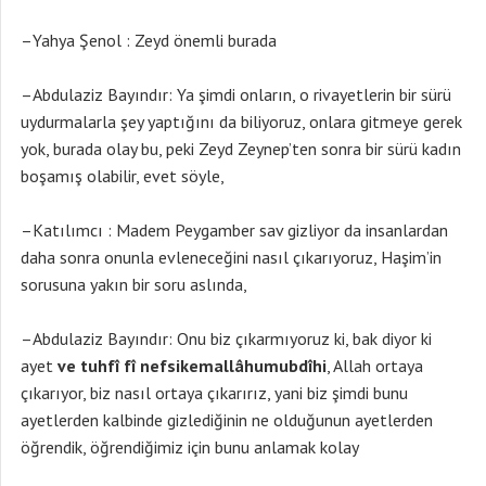
–Yahya Şenol : Zeyd önemli burada
–Abdulaziz Bayındır: Ya şimdi onların, o rivayetlerin bir sürü
uydurmalarla şey yaptığını da biliyoruz, onlara gitmeye gerek
yok, burada olay bu, peki Zeyd Zeynep’ten sonra bir sürü kadın
boşamış olabilir, evet söyle,
–Katılımcı : Madem Peygamber sav gizliyor da insanlardan
daha sonra onunla evleneceğini nasıl çıkarıyoruz, Haşim’in
sorusuna yakın bir soru aslında,
–Abdulaziz Bayındır: Onu biz çıkarmıyoruz ki, bak diyor ki
ayet
ve tuhfî fî nefsikemallâhumubdîhi
, Allah ortaya
çıkarıyor, biz nasıl ortaya çıkarırız, yani biz şimdi bunu
ayetlerden kalbinde gizlediğinin ne olduğunun ayetlerden
öğrendik, öğrendiğimiz için bunu anlamak kolay