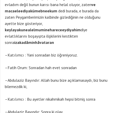
evladım değil bunun karısı bana helal oluyor, zaten
ve
macaeleediyakümebneekum
dedi burada, e burada da
zaten Peygamberimizin kalbinde gizlediğinin ne olduğunu
ayette bize gösteriyor,
keylayakunealelmuminehareceeydiyahim
diye
evlatlıklarını boşayıpta ilişkilerini kestikten
sonra
izakadâminhâvataran
–Katılımcı : Yani sonradan biz öğreniyoruz.
–Fatih Orum: Sonradan hah evet sonradan
–Abdulaziz Bayındır: Allah bunu bize açıklamasaydı, biz bunu
bilemezdik ki,
–Katılımcı : Bu ayetler nikahmikah hepsi bitmiş sonra
–Abdulaziz Bayındır: Sonra ki olay,