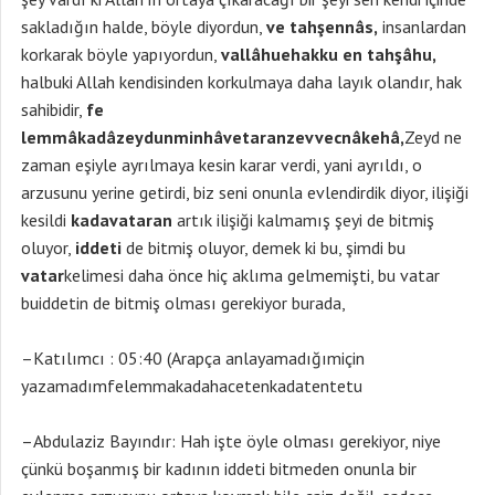
sakladığın halde, böyle diyordun,
ve tahşennâs,
insanlardan
korkarak böyle yapıyordun,
vallâhuehakku en tahşâhu,
halbuki Allah kendisinden korkulmaya daha layık olandır, hak
sahibidir,
fe
lemmâkadâzeydunminhâvetaranzevvecnâkehâ,
Zeyd ne
zaman eşiyle ayrılmaya kesin karar verdi, yani ayrıldı, o
arzusunu yerine getirdi, biz seni onunla evlendirdik diyor, ilişiği
kesildi
kadavataran
artık ilişiği kalmamış şeyi de bitmiş
oluyor,
iddeti
de bitmiş oluyor, demek ki bu, şimdi bu
vatar
kelimesi daha önce hiç aklıma gelmemişti, bu vatar
buiddetin de bitmiş olması gerekiyor burada,
–Katılımcı : 05:40 (Arapça anlayamadığımiçin
yazamadımfelemmakadahacetenkadatentetu
–Abdulaziz Bayındır: Hah işte öyle olması gerekiyor, niye
çünkü boşanmış bir kadının iddeti bitmeden onunla bir