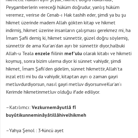
Peygamberlerin vereceği hüküm doğrudur, yanlış hüküm
veremez, verirse de Cenab-ı Hak tashih eder, şimdi ya bu şu
hikmet üzerinde madem Allah gökten kitap ve hikmet
indirmiş, hikmet üzerine insanların çalışması gerekmez mi, ha
İmam Şafii demiş ki, hikmet sünnettir, güzel doğru söylemiş,
sünnettir de ama Kur’an’dan ayrı bir sünnettir diyor,halbuki
Allah-u Teala
enzele
fiilinin
mef’ulu
olarak kitabı ve hikmeti
koymuş, sonra bizim ulema diyor ki sünnet vahiydir, şimdi
hikmet, İmam Şafii’den gidelim, sünnet hikmettir,Allah’ta
inzal etti mi bu da vahiydir, kitaptan ayrı o zaman gayri
metluvdurdiyorsun, nasıl gayri metluv diyorsunveKur’an’ı
Kerimde hikmetinmetluv olduğu ifade ediliyor.
–Katılımcı:
Vezkurnemâyutlâ fî
buyûtikunneminâyâtillâhivelhikmeh
–Yahya Şenol : 34üncü ayet