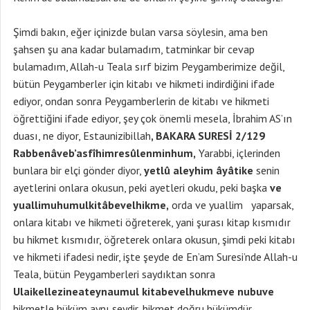
Şimdi bakın, eğer içinizde bulan varsa söylesin, ama ben
şahsen şu ana kadar bulamadım, tatminkar bir cevap
bulamadım, Allah-u Teala sırf bizim Peygamberimize değil,
bütün Peygamberler için kitabı ve hikmeti indirdiğini ifade
ediyor, ondan sonra Peygamberlerin de kitabı ve hikmeti
öğrettiğini ifade ediyor, şey çok önemli mesela, İbrahim AS’ın
duası, ne diyor, Estaunizibillah
, BAKARA SURESİ 2/129
Rabbenâveb’asfîhimresûlenminhum,
Yarabbi, içlerinden
bunlara bir elçi gönder diyor,
yetlû aleyhim âyâtike
senin
ayetlerini onlara okusun, peki ayetleri okudu, peki başka
ve
yuallimuhumulkitâbevelhikme,
orda ve yuallim yaparsak,
onlara kitabı ve hikmeti öğreterek, yani şurası kitap kısmıdır
bu hikmet kısmıdır, öğreterek onlara okusun, şimdi peki kitabı
ve hikmeti ifadesi nedir, işte şeyde de En’am Suresi’nde Allah-u
Teala, bütün Peygamberleri saydıktan sonra
Ulaikellezineateynaumul kitabevelhukmeve nubuve
hikmetle hüküm aynı şeydir, hikmet doğru hükümdür,