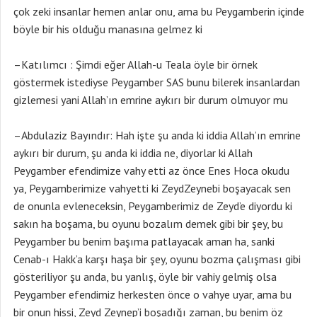
çok zeki insanlar hemen anlar onu, ama bu Peygamberin içinde
böyle bir his olduğu manasına gelmez ki
–Katılımcı : Şimdi eğer Allah-u Teala öyle bir örnek
göstermek istediyse Peygamber SAS bunu bilerek insanlardan
gizlemesi yani Allah’ın emrine aykırı bir durum olmuyor mu
–Abdulaziz Bayındır: Hah işte şu anda ki iddia Allah’ın emrine
aykırı bir durum, şu anda ki iddia ne, diyorlar ki Allah
Peygamber efendimize vahy etti az önce Enes Hoca okudu
ya, Peygamberimize vahyetti ki ZeydZeynebi boşayacak sen
de onunla evleneceksin, Peygamberimiz de Zeyd’e diyordu ki
sakın ha boşama, bu oyunu bozalım demek gibi bir şey, bu
Peygamber bu benim başıma patlayacak aman ha, sanki
Cenab-ı Hakk’a karşı haşa bir şey, oyunu bozma çalışması gibi
gösteriliyor şu anda, bu yanlış, öyle bir vahiy gelmiş olsa
Peygamber efendimiz herkesten önce o vahye uyar, ama bu
bir onun hissi, Zeyd Zeynep’i boşadığı zaman, bu benim öz