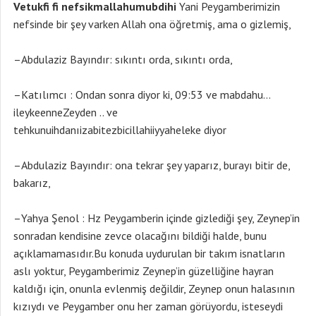
Vetukfi fi nefsikmallahumubdihi
Yani Peygamberimizin
nefsinde bir şey varken Allah ona öğretmiş, ama o gizlemiş,
–Abdulaziz Bayındır: sıkıntı orda, sıkıntı orda,
–Katılımcı : Ondan sonra diyor ki, 09:53 ve mabdahu…
ileykeenneZeyden .. ve
tehkunuihdanıizabitezbicillahiiyyaheleke diyor
–Abdulaziz Bayındır: ona tekrar şey yaparız, burayı bitir de,
bakarız,
–Yahya Şenol : Hz Peygamberin içinde gizlediği şey, Zeynep’in
sonradan kendisine zevce olacağını bildiği halde, bunu
açıklamamasıdır.Bu konuda uydurulan bir takım isnatların
aslı yoktur, Peygamberimiz Zeynep’in güzelliğine hayran
kaldığı için, onunla evlenmiş değildir, Zeynep onun halasının
kızıydı ve Peygamber onu her zaman görüyordu, isteseydi