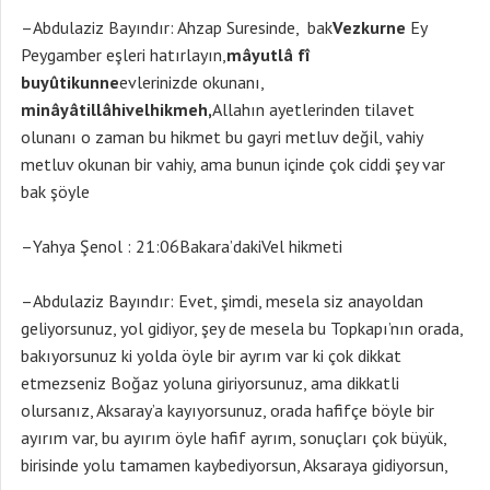
–Abdulaziz Bayındır: Ahzap Suresinde, bak
Vezkurne
Ey
Peygamber eşleri hatırlayın,
mâyutlâ fî
buyûtikunne
evlerinizde okunanı,
minâyâtillâhivelhikmeh,
Allahın ayetlerinden tilavet
olunanı o zaman bu hikmet bu gayri metluv değil, vahiy
metluv okunan bir vahiy, ama bunun içinde çok ciddi şey var
bak şöyle
–Yahya Şenol : 21:06Bakara’dakiVel hikmeti
–Abdulaziz Bayındır: Evet, şimdi, mesela siz anayoldan
geliyorsunuz, yol gidiyor, şey de mesela bu Topkapı’nın orada,
bakıyorsunuz ki yolda öyle bir ayrım var ki çok dikkat
etmezseniz Boğaz yoluna giriyorsunuz, ama dikkatli
olursanız, Aksaray’a kayıyorsunuz, orada hafifçe böyle bir
ayırım var, bu ayırım öyle hafif ayrım, sonuçları çok büyük,
birisinde yolu tamamen kaybediyorsun, Aksaraya gidiyorsun,