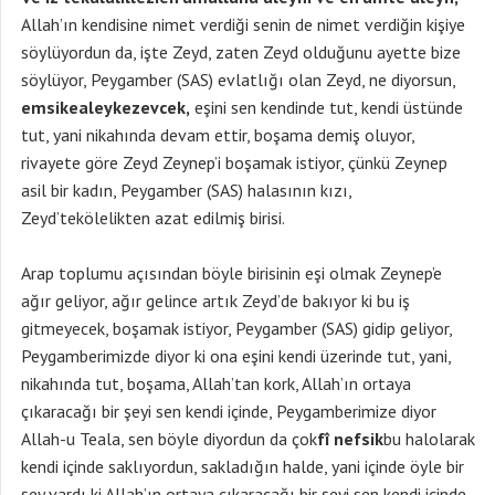
Allah’ın kendisine nimet verdiği senin de nimet verdiğin kişiye
söylüyordun da, işte Zeyd, zaten Zeyd olduğunu ayette bize
söylüyor, Peygamber (SAS) evlatlığı olan Zeyd, ne diyorsun,
emsikealeykezevcek,
eşini sen kendinde tut, kendi üstünde
tut, yani nikahında devam ettir, boşama demiş oluyor,
rivayete göre Zeyd Zeynep’i boşamak istiyor, çünkü Zeynep
asil bir kadın, Peygamber (SAS) halasının kızı,
Zeyd’tekölelikten azat edilmiş birisi.
Arap toplumu açısından böyle birisinin eşi olmak Zeynep’e
ağır geliyor, ağır gelince artık Zeyd’de bakıyor ki bu iş
gitmeyecek, boşamak istiyor, Peygamber (SAS) gidip geliyor,
Peygamberimizde diyor ki ona eşini kendi üzerinde tut, yani,
nikahında tut, boşama, Allah’tan kork, Allah’ın ortaya
çıkaracağı bir şeyi sen kendi içinde, Peygamberimize diyor
Allah-u Teala, sen böyle diyordun da çok
fî nefsik
bu halolarak
kendi içinde saklıyordun, sakladığın halde, yani içinde öyle bir
şey vardı ki Allah’ın ortaya çıkaracağı bir şeyi sen kendi içinde