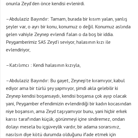
onunla Zeyd’den önce kendisi evlenirdi.
–Abdulaziz Bayındır: Tamam, burada bir kısım yalan, yanlış
şeyler var, o ayrı bir konu, konumuz o değil. Konumuz aslında
gelen vahiyle Zeynep evlendi falan o da boş bir iddia.
Peygamberimiz SAS Zeyd’i seviyor, halasının kızı ile
evlendiriyor,
–Katılımcı : Kendi halasının kızıyla,
–Abdulaziz Bayındır: Bu gayet, Zeynep’te kıramıyor, kabul
ediyor ama bir türlü şey yapmıyor, şimdi akla gelebilir ki
Zeynep kendisi boşansaydı, kendisi boşansa çok ayıp olacak
yani, Peygamber efendimizin evlendirdiği bir kadın kocasından
niye boşansın, ama Zeyd taşıyamıyor bunu, yani hiçbir erkek
karısı tarafından küçük, görünmeyi içine sindiremez, ondan
dolayı mesela bu içgüveylik vardır, bir adama sorarsınız,
nasılsın diye kötü durumda olduğunu ifade etmek için