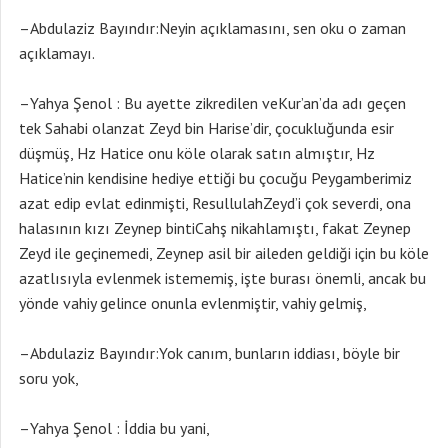
–Abdulaziz Bayındır:Neyin açıklamasını, sen oku o zaman
açıklamayı.
–Yahya Şenol : Bu ayette zikredilen veKur’an’da adı geçen
tek Sahabi olanzat Zeyd bin Harise’dir, çocukluğunda esir
düşmüş, Hz Hatice onu köle olarak satın almıştır, Hz
Hatice’nin kendisine hediye ettiği bu çocuğu Peygamberimiz
azat edip evlat edinmişti, ResullulahZeyd’i çok severdi, ona
halasının kızı Zeynep bintiCahş nikahlamıştı, fakat Zeynep
Zeyd ile geçinemedi, Zeynep asil bir aileden geldiği için bu köle
azatlısıyla evlenmek istememiş, işte burası önemli, ancak bu
yönde vahiy gelince onunla evlenmiştir, vahiy gelmiş,
–Abdulaziz Bayındır:Yok canım, bunların iddiası, böyle bir
soru yok,
–Yahya Şenol : İddia bu yani,