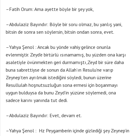
–Fatih Orum: Ama ayette böyle bir şey yok,
–Abdulaziz Bayındır: Böyle bir soru olmaz, bu yanlış yani,
bitsin de sonra sen söylersin, bitsin ondan sonra, evet.
–Yahya Şenol : Ancak bu yönde vahiy gelince onunla
evlenmiştir. Zeyd’e birtürlü ısınamamış, bu yüzden ona karşı
asaletiyle övünmekten geri durmamıştı,Zeyd bir süre daha
buna sabrettiyse de sonun da Allah’ın Resulu’ne varıp
Zeynep’ten ayrılmak istediğini söyledi, bunun üzerine
Resullulah hoşnutsuzluğun sona ermesi için boşanmayı
uygun bulduysa da bunu Zeyd’in yüzüne söylemedi, ona
sadece karını yanında tut dedi.
–Abdulaziz Bayındır: Evet, devam et.
–Yahya Şenol : Hz Peygamberin içinde gizlediği şey Zeynep’in