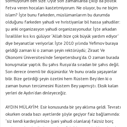
sormuyorum ben size. Öyle son zamanlarda çıkıp da politik
fetva veren hocaları kastetmiyorum. Ne oluyor, bu ne biçim
islam? İşte bunu farkeden, müslümanlarım bu durumda
olduğunu farkeden yahudi ve hıristiyanlar bil hassa yahudiler:
şu anki organizasyon yahudi organizasyonudur. İşte arkadan
İsrailliler kıs kıs gülüyor “Allah bize çok büyük yardım ediyor”
diye beyanatlar veriyorlar. İşte 2010 yılında Yefimov buraya
geldiği zaman ki o zaman şeyin rektörüydü; Ziraat Ve
Okonomi Üniversitesi’nde Senpetersburg’da. O zaman burada
konuşmalar yaptık. Bu şahıs Rusya’da sıradan bir şahıs değil.
Son derece önemli bir düşünürdür. Ve bunu orada yaşayanlar
bilir. Bize getirdiği şeyin özetini hem Rüstem Bey’den ki o
zaman bunun tercümesini Rüstem Bey yapmıştı. Eksik kalan
yerleri de Aydın’dan dinleyeceğiz.
AYDIN MÜLAYİM: Esir konusunda bir şey aklıma geldi. Tevratı
okurken orada bazı ayetlerde şöyle geçiyor faiz bağlamında:
“siz kendi kardeşlerinize (yani yahudi olanlara) faizsiz borç