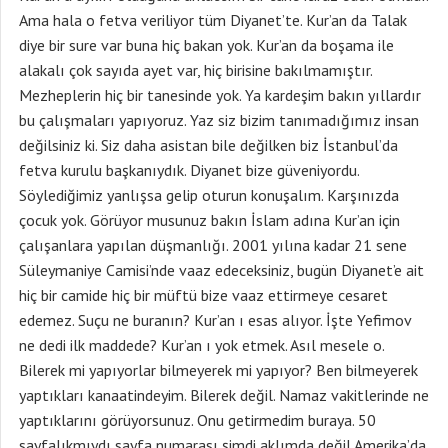
Ama hala o fetva veriliyor tüm Diyanet’te. Kur’an da Talak
diye bir sure var buna hiç bakan yok. Kur’an da boşama ile
alakalı çok sayıda ayet var, hiç birisine bakılmamıştır.
Mezheplerin hiç bir tanesinde yok. Ya kardeşim bakın yıllardır
bu çalışmaları yapıyoruz. Yaz siz bizim tanımadığımız insan
değilsiniz ki. Siz daha asistan bile değilken biz İstanbul’da
fetva kurulu başkanıydık. Diyanet bize güveniyordu.
Söylediğimiz yanlışsa gelip oturun konuşalım. Karşınızda
çocuk yok. Görüyor musunuz bakın İslam adına Kur’an için
çalışanlara yapılan düşmanlığı. 2001 yılına kadar 21 sene
Süleymaniye Camisi’nde vaaz edeceksiniz, bugün Diyanet’e ait
hiç bir camide hiç bir müftü bize vaaz ettirmeye cesaret
edemez. Suçu ne buranın? Kur’an ı esas alıyor. İşte Yefimov
ne dedi ilk maddede? Kur’an ı yok etmek. Asıl mesele o.
Bilerek mi yapıyorlar bilmeyerek mi yapıyor? Ben bilmeyerek
yaptıkları kanaatindeyim. Bilerek değil. Namaz vakitlerinde ne
yaptıklarını görüyorsunuz. Onu getirmedim buraya. 50
sayfalıkmıydı sayfa numarası şimdi aklımda değil Amerika’da