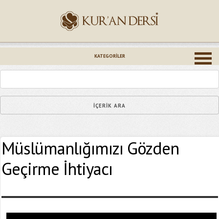
İsminiz (*)
KATEGORILER
Epostanız (*)
Müslümanlığımızı Gözden
Yaşadığınız Hatanın Ayrıntıları
Geçirme İhtiyacı
Bağlantıyı Gönderin