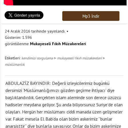
Mp3 İndir
24 Aralık 2016 tarihinde yayınlandı.
Gösterim:
1.596
görüntülenme
Mukayeseli Fıkıh Müzakereleri
Etiketleri:
>
>
kendimizi sorgulama
mukayeseli fıkıh müzakereleri
müslümanlık
ABDULAZİZ BAYINDIR: Değerli izleyicilerimiz bugünkü
dersimizi ‘Müslümanlığımızı gözden geçirme ihtiyacı’ diye
başlıklandırdık. Gerçekten islam aleminde son derece üzüzcü
hadiseler meydana geliyor. Şu anda biliyorsunuz Suriye’de olan
olayları. Hergün her müslümanı ciddi manada üzen gelişmeler
var. Fakat mesela El Bab’da olan bizim askerimiz “bunlar
anarşisttir” diye bunlarla savaşıyor. Onlar da bizim askerimize