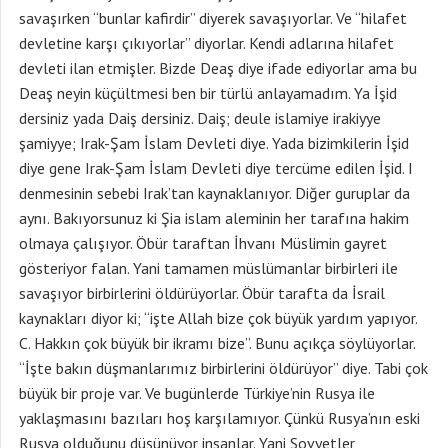
savaşırken “bunlar kafirdir” diyerek savaşıyorlar. Ve “hilafet
devletine karşı çıkıyorlar” diyorlar. Kendi adlarına hilafet
devleti ilan etmişler. Bizde Deaş diye ifade ediyorlar ama bu
Deaş neyin küçültmesi ben bir türlü anlayamadım. Ya İşid
dersiniz yada Daiş dersiniz. Daiş; deule islamiye irakiyye
şamiyye; Irak-Şam İslam Devleti diye. Yada bizimkilerin İşid
diye gene Irak-Şam İslam Devleti diye tercüme edilen İşid. I
denmesinin sebebi Irak’tan kaynaklanıyor. Diğer guruplar da
aynı. Bakıyorsunuz ki Şia islam aleminin her tarafına hakim
olmaya çalışıyor. Öbür taraftan İhvanı Müslimin gayret
gösteriyor falan. Yani tamamen müslümanlar birbirleri ile
savaşıyor birbirlerini öldürüyorlar. Öbür tarafta da İsrail
kaynakları diyor ki; “işte Allah bize çok büyük yardım yapıyor.
C. Hakkın çok büyük bir ikramı bize”. Bunu açıkça söylüyorlar.
“İşte bakın düşmanlarımız birbirlerini öldürüyor” diye. Tabi çok
büyük bir proje var. Ve bugünlerde Türkiye’nin Rusya ile
yaklaşmasını bazıları hoş karşılamıyor. Çünkü Rusya’nın eski
Rusya olduğunu düşünüyor insanlar. Yani Sovyetler