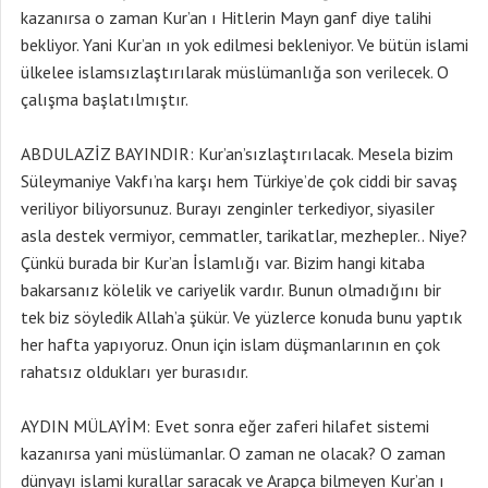
kazanırsa o zaman Kur’an ı Hitlerin Mayn ganf diye talihi
bekliyor. Yani Kur’an ın yok edilmesi bekleniyor. Ve bütün islami
ülkelee islamsızlaştırılarak müslümanlığa son verilecek. O
çalışma başlatılmıştır.
ABDULAZİZ BAYINDIR: Kur’an’sızlaştırılacak. Mesela bizim
Süleymaniye Vakfı’na karşı hem Türkiye’de çok ciddi bir savaş
veriliyor biliyorsunuz. Burayı zenginler terkediyor, siyasiler
asla destek vermiyor, cemmatler, tarikatlar, mezhepler.. Niye?
Çünkü burada bir Kur’an İslamlığı var. Bizim hangi kitaba
bakarsanız kölelik ve cariyelik vardır. Bunun olmadığını bir
tek biz söyledik Allah’a şükür. Ve yüzlerce konuda bunu yaptık
her hafta yapıyoruz. Onun için islam düşmanlarının en çok
rahatsız oldukları yer burasıdır.
AYDIN MÜLAYİM: Evet sonra eğer zaferi hilafet sistemi
kazanırsa yani müslümanlar. O zaman ne olacak? O zaman
dünyayı islami kurallar saracak ve Arapça bilmeyen Kur’an ı