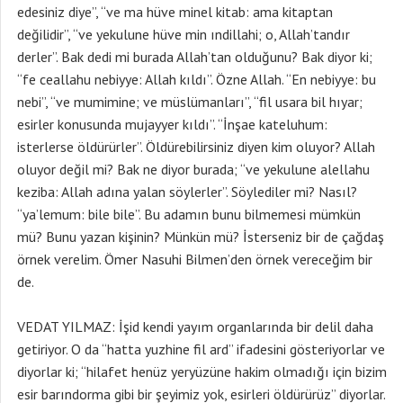
edesiniz diye”, “ve ma hüve minel kitab: ama kitaptan
değilidir”, “ve yekulune hüve min ındillahi; o, Allah’tandır
derler”. Bak dedi mi burada Allah’tan olduğunu? Bak diyor ki;
“fe ceallahu nebiyye: Allah kıldı”. Özne Allah. “En nebiyye: bu
nebi”, “ve mumimine; ve müslümanları”, “fil usara bil hıyar;
esirler konusunda mujayyer kıldı”. “İnşae kateluhum:
isterlerse öldürürler”. Öldürebilirsiniz diyen kim oluyor? Allah
oluyor değil mi? Bak ne diyor burada; “ve yekulune alellahu
keziba: Allah adına yalan söylerler”. Söylediler mi? Nasıl?
“ya’lemum: bile bile”. Bu adamın bunu bilmemesi mümkün
mü? Bunu yazan kişinin? Münkün mü? İsterseniz bir de çağdaş
örnek verelim. Ömer Nasuhi Bilmen’den örnek vereceğim bir
de.
VEDAT YILMAZ: İşid kendi yayım organlarında bir delil daha
getiriyor. O da “hatta yuzhine fil ard” ifadesini gösteriyorlar ve
diyorlar ki; “hilafet henüz yeryüzüne hakim olmadığı için bizim
esir barındorma gibi bir şeyimiz yok, esirleri öldürürüz” diyorlar.