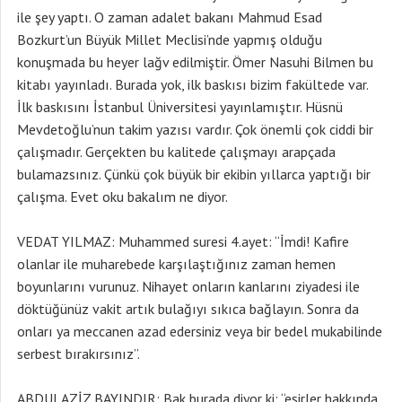
ile şey yaptı. O zaman adalet bakanı Mahmud Esad
Bozkurt’un Büyük Millet Meclisi’nde yapmış olduğu
konuşmada bu heyer lağv edilmiştir. Ömer Nasuhi Bilmen bu
kitabı yayınladı. Burada yok, ilk baskısı bizim fakültede var.
İlk baskısını İstanbul Üniversitesi yayınlamıştır. Hüsnü
Mevdetoğlu’nun takim yazısı vardır. Çok önemli çok ciddi bir
çalışmadır. Gerçekten bu kalitede çalışmayı arapçada
bulamazsınız. Çünkü çok büyük bir ekibin yıllarca yaptığı bir
çalışma. Evet oku bakalım ne diyor.
VEDAT YILMAZ: Muhammed suresi 4.ayet: “İmdi! Kafire
olanlar ile muharebede karşılaştığınız zaman hemen
boyunlarını vurunuz. Nihayet onların kanlarını ziyadesi ile
döktüğünüz vakit artık bulağıyı sıkıca bağlayın. Sonra da
onları ya meccanen azad edersiniz veya bir bedel mukabilinde
serbest bırakırsınız”.
ABDULAZİZ BAYINDIR: Bak burada diyor ki; “esirler hakkında