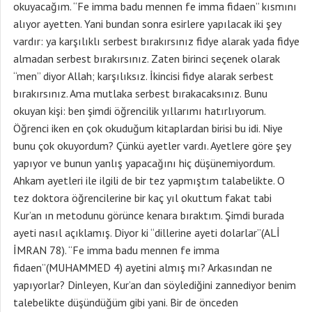
okuyacağım. “Fe imma badu mennen fe imma fidaen” kısmını
alıyor ayetten. Yani bundan sonra esirlere yapılacak iki şey
vardır: ya karşılıklı serbest bırakırsınız fidye alarak yada fidye
almadan serbest bırakırsınız. Zaten birinci seçenek olarak
“men” diyor Allah; karşılıksız. İkincisi fidye alarak serbest
bırakırsınız. Ama mutlaka serbest bırakacaksınız. Bunu
okuyan kişi: ben şimdi öğrencilik yıllarımı hatırlıyorum.
Öğrenci iken en çok okuduğum kitaplardan birisi bu idi. Niye
bunu çok okuyordum? Çünkü ayetler vardı. Ayetlere göre şey
yapıyor ve bunun yanlış yapacağını hiç düşünemiyordum.
Ahkam ayetleri ile ilgili de bir tez yapmıştım talabelikte. O
tez doktora öğrencilerine bir kaç yıl okuttum fakat tabi
Kur’an ın metodunu görünce kenara bıraktım. Şimdi burada
ayeti nasıl açıklamış. Diyor ki “dillerine ayeti dolarlar”(ALİ
İMRAN 78). “Fe imma badu mennen fe imma
fidaen”(MUHAMMED 4) ayetini almış mı? Arkasından ne
yapıyorlar? Dinleyen, Kur’an dan söylediğini zannediyor benim
talebelikte düşündüğüm gibi yani. Bir de önceden