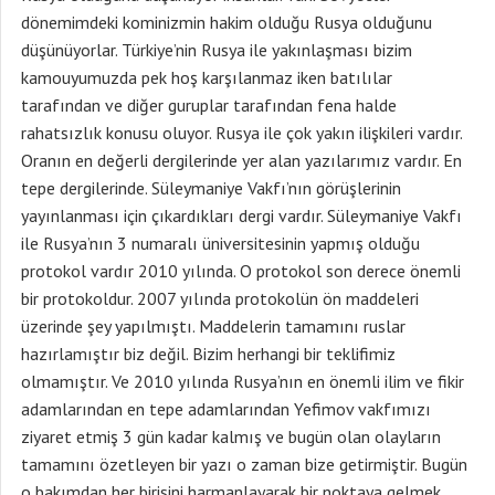
dönemimdeki kominizmin hakim olduğu Rusya olduğunu
düşünüyorlar. Türkiye’nin Rusya ile yakınlaşması bizim
kamouyumuzda pek hoş karşılanmaz iken batılılar
tarafından ve diğer guruplar tarafından fena halde
rahatsızlık konusu oluyor. Rusya ile çok yakın ilişkileri vardır.
Oranın en değerli dergilerinde yer alan yazılarımız vardır. En
tepe dergilerinde. Süleymaniye Vakfı’nın görüşlerinin
yayınlanması için çıkardıkları dergi vardır. Süleymaniye Vakfı
ile Rusya’nın 3 numaralı üniversitesinin yapmış olduğu
protokol vardır 2010 yılında. O protokol son derece önemli
bir protokoldur. 2007 yılında protokolün ön maddeleri
üzerinde şey yapılmıştı. Maddelerin tamamını ruslar
hazırlamıştır biz değil. Bizim herhangi bir teklifimiz
olmamıştır. Ve 2010 yılında Rusya’nın en önemli ilim ve fikir
adamlarından en tepe adamlarından Yefimov vakfımızı
ziyaret etmiş 3 gün kadar kalmış ve bugün olan olayların
tamamını özetleyen bir yazı o zaman bize getirmiştir. Bugün
o bakımdan her birisini harmanlayarak bir noktaya gelmek