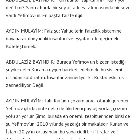
değil mi? Yanlız burda bir şey atladı. Faiz konusunda bir sözü
vardı Yefimov’un. En başta faizle ilgili.
AYDIN MÜLAYİM: Faiz şu: Yahudilerin faizcilik sistemine
dayanarak dünyadaki insanları ve eşyaları ele geçirmek.
Köleleştirmek.
ABDULAZİZ BAYINDIR: Burada Yefimov’un bizden istediği
şuydu: gelin Kur’an a uygun hareket edelim de bu sistemi
ortadan kaldıralım. İnsanlar zannediyor ki: Ruslar eski rus
zannediliyor. Değil.
AYDIN MÜLAYİM: Tabi Kur’an ı çözüm aracı olarak görenler
Yefimov gibi bizimle gelip de fikirlerini paylaşıyorlar, çözüm
yolu arıyorlar. Şimdi burada en önemli tespitlerinden birisi de
şu Yefimov’un: 2010 yılında yazdığı bir makaledir. Kur’an ve
İslam 20.yy’ın ortasından bu yana ciddi bir iftiralar ve