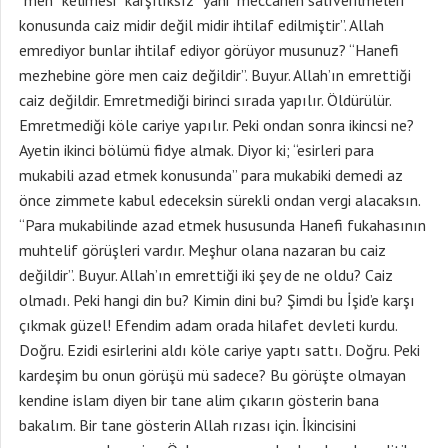
“men” kelimesi “karşılıksız” yani “meccanen salıverilmeleri
konusunda caiz midir değil midir ihtilaf edilmiştir”. Allah
emrediyor bunlar ihtilaf ediyor görüyor musunuz? “Hanefi
mezhebine göre men caiz değildir”. Buyur. Allah’ın emrettiği
caiz değildir. Emretmediği birinci sırada yapılır. Öldürülür.
Emretmediği köle cariye yapılır. Peki ondan sonra ikincsi ne?
Ayetin ikinci bölümü fidye almak. Diyor ki; “esirleri para
mukabili azad etmek konusunda” para mukabiki demedi az
önce zimmete kabul edeceksin sürekli ondan vergi alacaksın.
“Para mukabilinde azad etmek hususunda Hanefi fukahasının
muhtelif görüşleri vardır. Meşhur olana nazaran bu caiz
değildir”. Buyur. Allah’ın emrettiği iki şey de ne oldu? Caiz
olmadı. Peki hangi din bu? Kimin dini bu? Şimdi bu İşid’e karşı
çıkmak güzel! Efendim adam orada hilafet devleti kurdu.
Doğru. Ezidi esirlerini aldı köle cariye yaptı sattı. Doğru. Peki
kardeşim bu onun görüşü mü sadece? Bu görüşte olmayan
kendine islam diyen bir tane alim çıkarın gösterin bana
bakalım. Bir tane gösterin Allah rızası için. İkincisini