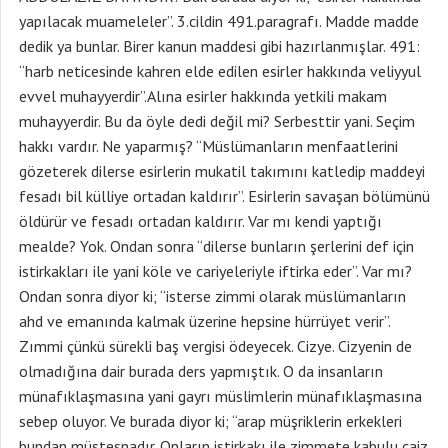
yapılacak muameleler”. 3.cildin 491.paragrafı. Madde madde
dedik ya bunlar. Birer kanun maddesi gibi hazırlanmışlar. 491:
“harb neticesinde kahren elde edilen esirler hakkında veliyyul
evvel muhayyerdir”.Alına esirler hakkında yetkili makam
muhayyerdir. Bu da öyle dedi değil mi? Serbesttir yani. Seçim
hakkı vardır. Ne yaparmış? “Müslümanların menfaatlerini
gözeterek dilerse esirlerin mukatil takımını katledip maddeyi
fesadı bil külliye ortadan kaldırır”. Esirlerin savaşan bölümünü
öldürür ve fesadı ortadan kaldırır. Var mı kendi yaptığı
mealde? Yok. Ondan sonra “dilerse bunların şerlerini def için
istirkakları ile yani köle ve cariyeleriyle iftirka eder”. Var mı?
Ondan sonra diyor ki; “isterse zimmi olarak müslümanların
ahd ve emanında kalmak üzerine hepsine hürrüyet verir”.
Zımmi çünkü sürekli baş vergisi ödeyecek. Cizye. Cizyenin de
olmadığına dair burada ders yapmıştık. O da insanların
münafıklaşmasına yani gayrı müslimlerin münafıklaşmasına
sebep oluyor. Ve burada diyor ki; “arap müşriklerin erkekleri
bundan müstesnadır. Onların istirkakı ile zimmete kabulu caiz