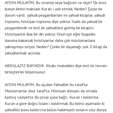
AYDIN MÜLAYİM; Bu strateji neye bağlıdır ve niçin? İlk önce
bunun birinci maksadı Kur’an ı yok etmek. Neden? Şöyle bir
durum vardı: yahudi peygamberleri ve yahudi kitaplar, yahudi
toplumu, hristiyan toplumu diye yoktur. İsaAs da yahudi bir
peygamberdir ve incil de yahudilere gelmiş bir kitaptır.
Hıristiyanlık diye bir din yoktur. Onun için eğer bugünkü
duruma bakarsak hıristiyanlar daha çok müslümanlara
yaklaşmayı istiyor. Neden? Çünkü bir dayanağı yok. O kitap da
yahudilerindir aslında.
ABDULAZİZ BAYINDIR: Kitabı mukaddes diye incil ile tevratı
birleştirirler biliyorsunuz.
AYDIN MÜLAYİM; Bu açıdan Yahudiler bu tarafta
Müslümanlar öbür tarafta, Hristiyan dünyası da ortada
kalmış vaziyette. Bu proje şuna bağlı: Kur’an ı kaldırma.
Kur’an a göre doğru İslam’ı kaldırmak. Bu birinci aşamadır ki
yahudiler bunu kaldırırsa bütün hakimiyeti onların olur dünya