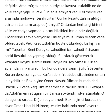
değildir”. Arap müşrikleri ne hürriyete kavuşturulabilir ne de
köle cariye yapılır. Peki. “Onlar islamiyeti kabul etmekle katl
arasında muhayyer bırakılırlar”. Çünkü Resulullah’ın aldığı
esirlerin tamamı arap değilmiydi? Onlardan herhangi birisini
köle ve cariye yapmadıklarını bildikleri için o caiz değildir.
Diğerlerine fetva veriyorlar. Onlar ya müslüman olacak yada
öldürülecek. Peki Resulullah’ın böyle öldürdüğü bir kişi var
mı? Yaparlar: Beni Kureyza yahudileri için yahudi iftirasını
sanki Resulullah yapmış olduğu fiil olarak göstererek
kitaplara koymuşlardır bunu. Böyle bir şey olması Kur’an
açısından imkansızdır, bu konuda ders yapmıştık. İsteyenler
Kur’an dersi.com ya da Kur’an dersi Youtube sitesinden onları
izleyebilirler. Bakın yine Ömer Nasuhi Bilmen burada dedi;
“karşılıklı yada karşılıksız serbest bırakılır” dedi. Bu kitapta
da Allah’ın emrettiğinin bir tanesi söylendi: fidye alınabilir. O
da üçüncü sırada. Diğeri söylenmedi. Bakın şimdi burada ne
diyor Ömer Nasuhi Nilmen; “esirler hakkında men” ayette