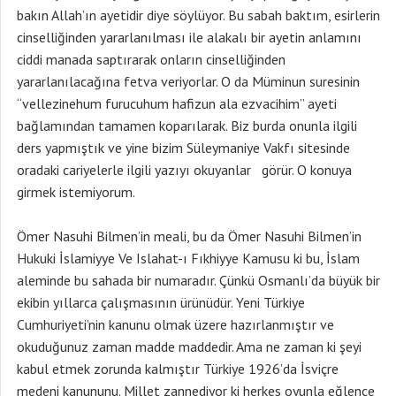
bakın Allah’ın ayetidir diye söylüyor. Bu sabah baktım, esirlerin
cinselliğinden yararlanılması ile alakalı bir ayetin anlamını
ciddi manada saptırarak onların cinselliğinden
yararlanılacağına fetva veriyorlar. O da Müminun suresinin
“vellezinehum furucuhum hafizun ala ezvacihim” ayeti
bağlamından tamamen koparılarak. Biz burda onunla ilgili
ders yapmıştık ve yine bizim Süleymaniye Vakfı sitesinde
oradaki cariyelerle ilgili yazıyı okuyanlar görür. O konuya
girmek istemiyorum.
Ömer Nasuhi Bilmen’in meali, bu da Ömer Nasuhi Bilmen’in
Hukuki İslamiyye Ve Islahat-ı Fıkhiyye Kamusu ki bu, İslam
aleminde bu sahada bir numaradır. Çünkü Osmanlı’da büyük bir
ekibin yıllarca çalışmasının ürünüdür. Yeni Türkiye
Cumhuriyeti’nin kanunu olmak üzere hazırlanmıştır ve
okuduğunuz zaman madde maddedir. Ama ne zaman ki şeyi
kabul etmek zorunda kalmıştır Türkiye 1926’da İsviçre
medeni kanununu. Millet zannediyor ki herkes oyunla eğlence