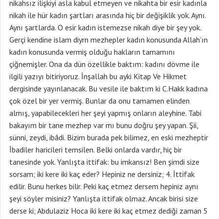
nikahsız ilişkiyi asla kabul etmeyen ve nikahta bir esir kadınla
nikah ile hür kadın şartları arasında hiç bir değişiklik yok. Aynı.
Aynı şartlarda. O esir kadın istemezse nikah diye bir şey yok.
Gerçi kendine islam diyrn mezhepler kadın konusunda Allah’ın
kadın konusunda vermiş olduğu hakların tamamını
çiğnemişler. Ona da dün özellikle baktım: kadını dövme ile
ilgili yazıyı bitiriyoruz. İnşallah bu ayki Kitap Ve Hikmet
dergisinde yayınlanacak. Bu vesile ile baktım ki C.Hakk kadına
çok özel bir yer vermiş. Bunlar da onu tamamen elinden
almış, yapabilecekleri her şeyi yapmış onların aleyhine. Tabi
bakayım bir tane mezhep var mı bunu doğru şey yapan. Şii,
sünni, zeydi, ibâdi. Bizim burada pek bilimez, en eski mezheptir
İbadiler haricileri temsilen. Belki onlarda vardır, hiç bir
tanesinde yok. Yanlışta ittifak: bu imkansız! Ben şimdi size
sorsam; iki kere iki kaç eder? Hepiniz ne dersiniz; 4. İttifak
edilir. Bunu herkes bilir. Peki kaç etmez dersem hepiniz aynı
şeyi söyler misiniz? Yanlışta ittifak olmaz. Ancak birisi size
derse ki; Abdulaziz Hoca iki kere iki kaç etmez dediği zaman 5