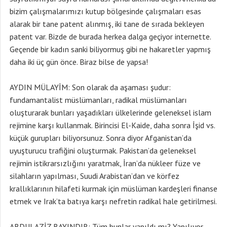
bizim çalışmalarımızı kutup bölgesinde çalışmaları esas
alarak bir tane patent alınmış, iki tane de sırada bekleyen
patent var. Bizde de burada herkea dalga geçiyor internette.
Geçende bir kadın sanki biliyormuş gibi ne hakaretler yapmış
daha iki üç gün önce. Biraz bilse de yapsa!
AYDIN MÜLAYİM: Son olarak da aşaması şudur:
fundamantalist müslümanları, radikal müslümanları
oluşturarak bunları yaşadıkları ülkelerinde geleneksel islam
rejimine karşı kullanmak. Birincisi El-Kaide, daha sonra İşid vs.
küçük gurupları biliyorsunuz. Sonra diyor Afganistan’da
uyuşturucu trafiğini oluşturmak. Pakistan’da geleneksel
rejimin istikrarsızlığını yaratmak, İran’da nükleer füze ve
silahların yapılması, Suudi Arabistan’dan ve körfez
krallıklarının hilafeti kurmak için müslüman kardeşleri finanse
etmek ve Irak’ta batıya karşı nefretin radikal hale getirilmesi.
ABDULAZİZ BAYINDIR: Tüm bunlar yapıldı mı? Yapılıyor