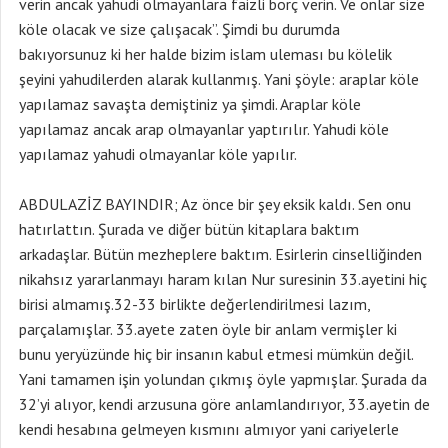
verin ancak yahudi olmayanlara faizli borç verin. Ve onlar size
köle olacak ve size çalışacak”. Şimdi bu durumda
bakıyorsunuz ki her halde bizim islam uleması bu kölelik
şeyini yahudilerden alarak kullanmış. Yani şöyle: araplar köle
yapılamaz savaşta demiştiniz ya şimdi. Araplar köle
yapılamaz ancak arap olmayanlar yaptırılır. Yahudi köle
yapılamaz yahudi olmayanlar köle yapılır.
ABDULAZİZ BAYINDIR; Az önce bir şey eksik kaldı. Sen onu
hatırlattın. Şurada ve diğer bütün kitaplara baktım
arkadaşlar. Bütün mezheplere baktım. Esirlerin cinselliğinden
nikahsız yararlanmayı haram kılan Nur suresinin 33.ayetini hiç
birisi almamış.32-33 birlikte değerlendirilmesi lazım,
parçalamışlar. 33.ayete zaten öyle bir anlam vermişler ki
bunu yeryüzünde hiç bir insanın kabul etmesi mümkün değil.
Yani tamamen işin yolundan çıkmış öyle yapmışlar. Şurada da
32’yi alıyor, kendi arzusuna göre anlamlandırıyor, 33.ayetin de
kendi hesabına gelmeyen kısmını almıyor yani cariyelerle