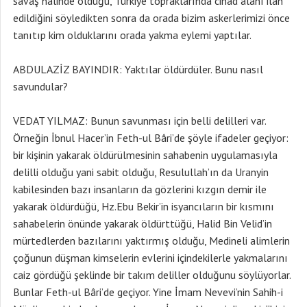
savaş halinde olduğu, Türkiye topraklarında cihad alanı ilan
edildiğini söyledikten sonra da orada bizim askerlerimizi önce
tanıtıp kim olduklarını orada yakma eylemi yaptılar.
ABDULAZİZ BAYINDIR: Yaktılar öldürdüler. Bunu nasıl
savundular?
VEDAT YILMAZ: Bunun savunması için belli delilleri var.
Örneğin İbnul Hacer’in Feth-ul Bâri’de şöyle ifadeler geçiyor:
bir kişinin yakarak öldürülmesinin sahabenin uygulamasıyla
delilli olduğu yani sabit olduğu, Resulullah’ın da Uranyin
kabilesinden bazı insanların da gözlerini kızgın demir ile
yakarak öldürdüğü, Hz.Ebu Bekir’in isyancıların bir kısmını
sahabelerin önünde yakarak öldürttüğü, Halid Bin Velid’in
mürtedlerden bazılarını yaktırmış olduğu, Medineli alimlerin
çoğunun düşman kimselerin evlerini içindekilerle yakmalarını
caiz gördüğü şeklinde bir takım deliller olduğunu söylüyorlar.
Bunlar Feth-ul Bâri’de geçiyor. Yine İmam Nevevi’nin Sahih-i