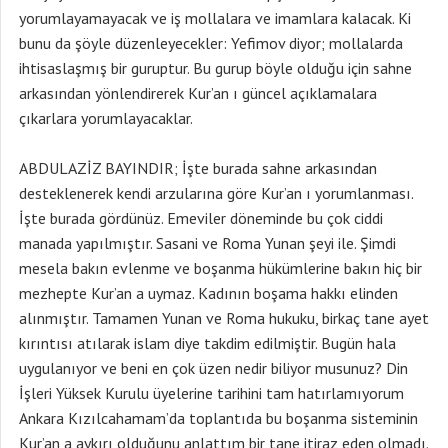
yorumlayamayacak ve iş mollalara ve imamlara kalacak. Ki
bunu da şöyle düzenleyecekler: Yefimov diyor; mollalarda
ihtisaslaşmış bir guruptur. Bu gurup böyle olduğu için sahne
arkasından yönlendirerek Kur’an ı güncel açıklamalara
çıkarlara yorumlayacaklar.
ABDULAZİZ BAYINDIR; İşte burada sahne arkasından
desteklenerek kendi arzularına göre Kur’an ı yorumlanması.
İşte burada gördünüz. Emeviler döneminde bu çok ciddi
manada yapılmıştır. Sasani ve Roma Yunan şeyi ile. Şimdi
mesela bakın evlenme ve boşanma hükümlerine bakın hiç bir
mezhepte Kur’an a uymaz. Kadının boşama hakkı elinden
alınmıştır. Tamamen Yunan ve Roma hukuku, birkaç tane ayet
kırıntısı atılarak islam diye takdim edilmiştir. Bugün hala
uygulanıyor ve beni en çok üzen nedir biliyor musunuz? Din
İşleri Yüksek Kurulu üyelerine tarihini tam hatırlamıyorum
Ankara Kızılcahamam’da toplantıda bu boşanma sisteminin
Kur’an a aykırı olduğunu anlattım bir tane itiraz eden olmadı.