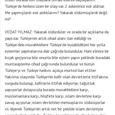
Türkiye’de herkesi üzen bir olay var. 2 askerimizi esir aldılar.
Me yapmışlardı esir aldıklarını? Yakarak öldürmüşlerdi değil
mi?
VEDAT YILMAZ: Yakarak öldürdüler ve orada bir açıklama da
yaptılar. Türkiye’nin artık cihad alanı ilan edildiği ve
Türkiye’deki muvahhidlere Türkiye’de bulabildikleri her yolla
eylemler yapmalarına dair çağrıda bulundular. Hani elinize bir
bıçak geçiyorsa bile onunla bile eylem yapın şeklinde buradaki
muntasiplerine cihad çağrısında bulundular ve bütün
Türkiye’yi ve Türkiye halkını açıkça mürted ilan ettiler.
Yakılma olayında Türkiye’nin kafir olan devletlerle ittifakına
vurguda bulunup, kafirlerle ittifak ediyorlar, tağutluk
yapıyorlar dolayısıyla burada muvahhidlere karşı,
müslümanlara karşı, hilafete karşı, islam devletine karşı
savaş açıyorlar, islam devletinin mensuplarını öldürüyorlar
vs. diyerek Türkiye’nin artık net bir şekilde islam devletiyle