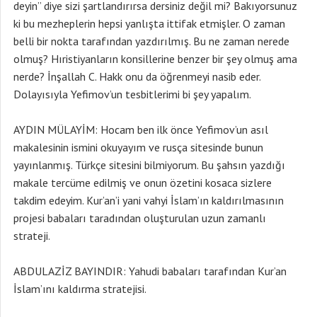
deyin” diye sizi şartlandırırsa dersiniz değil mi? Bakıyorsunuz
ki bu mezheplerin hepsi yanlışta ittifak etmişler. O zaman
belli bir nokta tarafından yazdırılmış. Bu ne zaman nerede
olmuş? Hıristiyanların konsillerine benzer bir şey olmuş ama
nerde? İnşallah C. Hakk onu da öğrenmeyi nasib eder.
Dolayısıyla Yefimov’un tesbitlerimi bi şey yapalım.
AYDIN MÜLAYİM: Hocam ben ilk önce Yefimov’un asıl
makalesinin ismini okuyayım ve rusça sitesinde bunun
yayınlanmış. Türkçe sitesini bilmiyorum. Bu şahsın yazdığı
makale tercüme edilmiş ve onun özetini kosaca sizlere
takdim edeyim. Kur’an’i yani vahyi İslam’ın kaldırılmasının
projesi babaları taradından oluşturulan uzun zamanlı
strateji.
ABDULAZİZ BAYINDIR: Yahudi babaları tarafından Kur’an
İslam’ını kaldırma stratejisi.