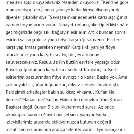
mealleri açıp okuyabilirsiniz.Mealden okuyorum. “Kendine göre
mana veriyor” gerçi bunu şimdiye kadar kimse diyemiyor da
diyenler çıkabilir diye. “Savaşta inkar edenlerle karşılaştığınız
zaman boyunlarıno vurun. Nihayet onları çökertip etkisiz hâle
getirdiğinizde bağı sıkı bağlayın esir alın. Artık bundan sonra
esirleri ya karşılıksız yada fidye karşılığı salıverin”. Esirlere
karşı yapılması gereken neymiş? Karşılıklı yani ya fidye
alacaksınız yada karşılıksız hiç bir şey almadan
salıvereceksiniz. Resulullah’ın bütün esirlere yaptığı odur.
Büyük çoğunluğunu karşılıksız serbest bırakmıştır. Bedir
esirlerinin bazılarından fidye almıştır o kadar. Başka yok. Ama
çok büyük bir çoğunluğunu karşılıksız serbest bırakmıştır.
Peki şimdi arkadaşlar bakın şu kitap Ahkamul Kur’an Ne
demek? Manası ne? Kur’an Hükümleri demektir. Yani Kur’an.
Başkası değil. Bunun 3.cildi Muhammed suresi. Az önce
okuduğum surenin 4.ayetinin tefsirini yapıyor. Belki
izleyicilerimiz arasında stüdyomuzda bulunan değerli
misafirlerimiz arasında arapça bilenler vardır diye arapçasını