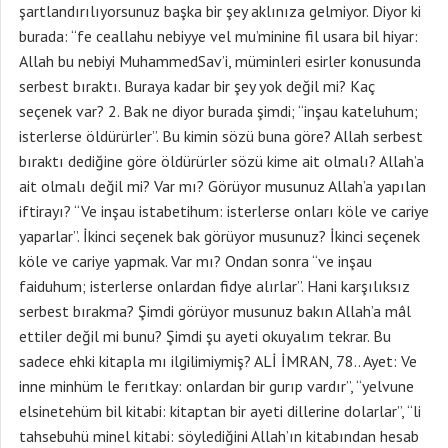
şartlandırılıyorsunuz başka bir şey aklınıza gelmiyor. Diyor ki
burada: “fe ceallahu nebiyye vel mu’minine fil usara bil hiyar:
Allah bu nebiyi MuhammedSav’i, müminleri esirler konusunda
serbest bıraktı. Buraya kadar bir şey yok değil mi? Kaç
seçenek var? 2. Bak ne diyor burada şimdi; “inşau kateluhum;
isterlerse öldürürler”. Bu kimin sözü buna göre? Allah serbest
bıraktı dediğine göre öldürürler sözü kime ait olmalı? Allah’a
ait olmalı değil mi? Var mı? Görüyor musunuz Allah’a yapılan
iftirayı? “Ve inşau istabetihum: isterlerse onları köle ve cariye
yaparlar”. İkinci seçenek bak görüyor musunuz? İkinci seçenek
köle ve cariye yapmak. Var mı? Ondan sonra “ve inşau
faiduhum; isterlerse onlardan fidye alırlar”. Hani karşılıksız
serbest bırakma? Şimdi görüyor musunuz bakın Allah’a mâl
ettiler değil mi bunu? Şimdi şu ayeti okuyalım tekrar. Bu
sadece ehki kitapla mı ilgilimiymiş? ALİ İMRAN, 78.. Ayet: Ve
inne minhüm le ferıtkay: onlardan bir gurıp vardır”, “yelvune
elsinetehüm bil kitabi: kitaptan bir ayeti dillerine dolarlar”, “li
tahsebuhü minel kitabi: söylediğini Allah’ın kitabından hesab