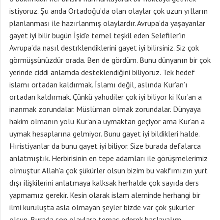
istiyoruz. Şu anda Ortadoğu’da olan olaylar çok uzun yılların
planlanması ile hazırlanmış olaylardır. Avrupa’da yaşayanlar
gayet iyi bilir bugün İşid’e temel teşkil eden Selefiler’in
Avrupa’da nasıl destrklendiklerini gayet iyi bilirsiniz. Siz çok
görmüşsünüzdür orada. Ben de gördüm. Bunu dünyanın bir çok
yerinde ciddi anlamda desteklendiğini biliyoruz. Tek hedef
islamı ortadan kaldırmak. İslamı değil, aslında Kur’an’ı
ortadan kaldırmak. Çünkü yahudiler çok iyi biliyor ki Kur’an a
inanmak zorundalar. Müslüman olmak zorundalar. Dünyaya
hakim olmanın yolu Kur’an’a uymaktan geçiyor ama Kur’an a
uymak hesaplarına gelmiyor. Bunu gayet iyi bildikleri halde.
Hıristiyanlar da bunu gayet iyi biliyor. Size burada defalarca
anlatmıştık. Herbirisinin en tepe adamları ile görüşmelerimiz
olmuştur. Allah’a çok şükürler olsun bizim bu vakfımızın yurt
dışı ilişkilerini anlatmaya kalksak herhalde çok sayıda ders
yapmamız gerekir. Kesin olarak islam aleminde herhangi bir
ilmi kuruluşta asla olmayan şeyler bizde var çok şükürler
olsun. Burada son olaylara temas ederek başlayalım.