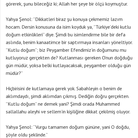
görerek, şunu bileceğiz ki; Allah her şeye bir ölçü koymuştur.
Yahya Şenol: ”Dikkatleri biraz şu konuya çekmemiz lazım
hocam. Dersin konusuna da isim koyduk ya, ”Türkiye’deki kutlu
doğum etkinlikleri” diye. Şimdi bu isimlendirme bile bir defa
aslında, benim kanaatimce bir saptırmaya insanları yöneltiyor.
”Kutlu doğum”; biz Peygamber Efendimiz’in doğumunu mu
kutluyoruz gerçekten de? Kutlanması gereken O’nun doğduğu
gün müdür, yoksa belki kutlayacaksak, peygamber olduğu gün
müdür?”
Hiçbirisini de kutlamaya gerek yok. Sabahleyin o benim de
aklımdaydı, şimdi aklımdan çıkmış. Dediğin doğru gerçekten.
”Kutlu doğum” ne demek yani? Şimdi orada Muhammed
sallallahu aleyhi ve sellem’in kişiliğine dikkat çekilmiş oluyor.
Yahya Şenol: “Vurgu tamamen doğum gününe, yani O doğdu,
şöyle oldu şeklinde.”