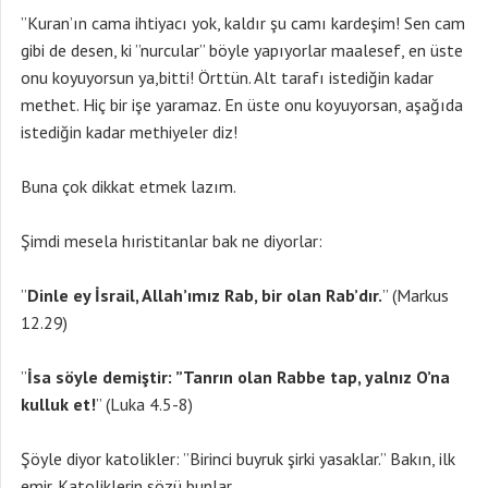
”Kuran’ın cama ihtiyacı yok, kaldır şu camı kardeşim! Sen cam
gibi de desen, ki ”nurcular” böyle yapıyorlar maalesef, en üste
onu koyuyorsun ya,bitti! Örttün. Alt tarafı istediğin kadar
methet. Hiç bir işe yaramaz. En üste onu koyuyorsan, aşağıda
istediğin kadar methiyeler diz!
Buna çok dikkat etmek lazım.
Şimdi mesela hıristitanlar bak ne diyorlar:
”
Dinle ey
İsrail, Allah’ımız Rab, bir olan Rab’dır.
” (Markus
12.29)
”
İsa söyle demiştir: ”Tanrın olan Rabbe tap, yalnız O’na
kulluk et!
” (Luka 4.5-8)
Şöyle diyor katolikler: ”Birinci buyruk şirki yasaklar.” Bakın, ilk
emir. Katoliklerin sözü bunlar.