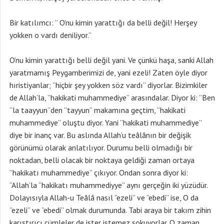
Bir katılımcı: ” O’nu kimin yarattığı da belli değil! Herşey
yokken o vardı deniliyor.”
O’nu kimin yarattığı belli değil yani. Ve çünkü haşa, sanki Allah
yaratmamış Peygamberimizi de, yani ezeli! Zaten öyle diyor
hıristiyanlar; ”hiçbir şey yokken söz vardı” diyorlar. Bizimkiler
de Allah’la, ”hakikati muhammediye” arasındalar. Diyor ki: ”Ben
”la taayyun”den ”tayyun” makamına geçtim, ”hakikati
muhammediye” oluştu diyor. Yani ”hakikati muhammediye”
diye bir inanç var. Bu aslında Allah’u teâlânın bir değişik
görünümü olarak anlatılıyor. Durumu belli olmadığı bir
noktadan, belli olacak bir noktaya geldiği zaman ortaya
”hakikatı muhammediye” çıkıyor. Ondan sonra diyor ki:
”Allah’la ”hakikatı muhammediyye” aynı gerçeğin iki yüzüdür.
Dolayısıyla Allah-u Teâlâ nasıl ”ezeli” ve ”ebedi” ise, O da
”ezeli” ve ”ebedi” olmak durumunda. Tabi araya bir takım zihin
karıştırıcı cümleler de ister istemez sokuyorlar. O zaman,