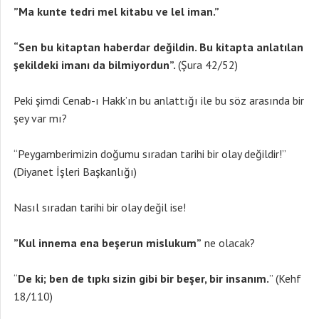
”M
a kunte tedri mel kitabu ve lel iman.”
“Sen bu kitaptan haberdar de
ğildin. Bu kitapta anlatılan
şekildeki imanı da bilmiyordun”.
(Şura 42/52)
Peki şimdi Cenab-ı Hakk’ın bu anlattığı ile bu söz arasında bir
şey var mı?
“Peygamberimizin doğumu sıradan tarihi bir olay değildir!”
(Diyanet İşleri Başkanlığı)
Nasıl sıradan tarihi bir olay değil ise!
”Kul innema ena beşerun mislukum”
ne olacak?
“
De ki; ben de t
ıpkı sizin gibi bir beşer, bir insanım.
” (Kehf
18/110)