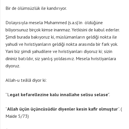
Bir de ölümsüzlük ile kandırıyor.
Dolayısıyla mesela Muhammed (s.a.s)’in öldüğüne
biliyorsunuz birçok kimse inanmaz. Yetkisini de kabul ederler.
Şimdi burada bakıyoruz ki, müslümanların geldiği nokta ile
yahudi ve hıristiyanların geldiği nokta arasında bir fark yok.
Yani biz şimdi yahudilere ve hıristiyanları diyoruz ki; sizin
dininiz batıldır, siz yanlış yoldasınız. Mesela hıristiyanlara
diyoruz.
Allah-u teâlâ diyor ki:
”L
egat kefarellezine kalu innallahe selisu selase’
‘.
”
Allah üçün üçüncüsüdür diyenler kesin kafir olmuştur
”. (
Maide 5/73)