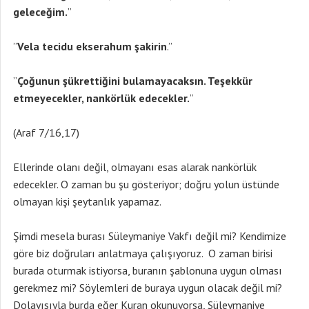
geleceğim.
”
”
Vela tecidu ekserahum şakirin
.”
”
Ço
ğunun şükrettiğini bulamayacaksın. Teşekkür
etmeyecekler, nankörlük edecekler.
”
(Araf 7/16,17)
Ellerinde olanı değil, olmayanı esas alarak nankörlük
edecekler. O zaman bu şu gösteriyor; doğru yolun üstünde
olmayan kişi şeytanlık yapamaz.
Şimdi mesela burası Süleymaniye Vakfı değil mi? Kendimize
göre biz doğruları anlatmaya çalışıyoruz. O zaman birisi
burada oturmak istiyorsa, buranın şablonuna uygun olması
gerekmez mi? Söylemleri de buraya uygun olacak değil mi?
Dolayısıyla burda eğer Kuran okunuyorsa, Süleymaniye