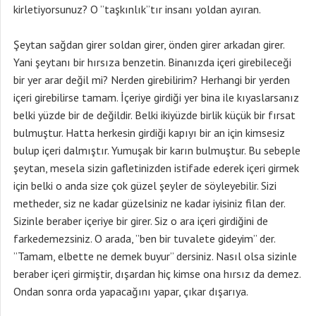
kirletiyorsunuz? O ”taşkınlık”tır insanı yoldan ayıran.
Şeytan sağdan girer soldan girer, önden girer arkadan girer.
Yani şeytanı bir hırsıza benzetin. Binanızda içeri girebileceği
bir yer arar değil mi? Nerden girebilirim? Herhangi bir yerden
içeri girebilirse tamam. İçeriye girdiği yer bina ile kıyaslarsanız
belki yüzde bir de değildir. Belki ikiyüzde birlik küçük bir fırsat
bulmuştur. Hatta herkesin girdiği kapıyı bir an için kimsesiz
bulup içeri dalmıştır. Yumuşak bir karın bulmuştur. Bu sebeple
şeytan, mesela sizin gafletinizden istifade ederek içeri girmek
için belki o anda size çok güzel şeyler de söyleyebilir. Sizi
metheder, siz ne kadar güzelsiniz ne kadar iyisiniz filan der.
Sizinle beraber içeriye bir girer. Siz o ara içeri girdiğini de
farkedemezsiniz. O arada, ”ben bir tuvalete gideyim” der.
”Tamam, elbette ne demek buyur” dersiniz. Nasıl olsa sizinle
beraber içeri girmiştir, dışardan hiç kimse ona hırsız da demez.
Ondan sonra orda yapacağını yapar, çıkar dışarıya.