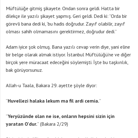
Müftülüğe gitmiş şikayete. Ondan sonra geldi. Hatta bir
dilekçe ile yazılı şikayet yapmış. Geri geldi. Dedi ki: ”Orda bir
görevli bana dedi ki, ‘bu hadis doğrudur. Zayıf olabilir, zayıf
olması sahih olmamasını gerektirmez, doğrudur dedi.”
Adam iyice şok olmuş. Bana yazılı cevap verin diye, yani eline
bir belge olarak almak istiyor. İstanbul Müftülüğü’ne ve diğer
birçok yere müracaat edeceğini söylemişti. İşte bu taşkınlık,
bak görüyorsunuz.
Allah-u Taala, Bakara 29. ayette şöyle diyor:
”
Huvellezi halaka lekum ma fil ardi cemia.
”
”
Yeryüzünde olan ne ise, onlar
ın hepsini sizin için
yaratan O’dur.
” (Bakara 2/29)