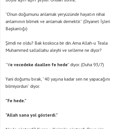
”O’nun doğumunu anlamak yeryüzünde hayatın nihai
anlamının bilmek ve anlamak demektir.” (Diyanet İşleri
Başkanlığı)
Şimdi ne oldu? Bak koskoca bir din. Ama Allah-u Teala
Muhammed sallallahu aleyhi ve selleme ne diyor?
”V
e vecedeke daallen fe hede’
‘ diyor. (Duha 93/7)
Yani doğumu bırak, ”40 yaşına kadar sen ne yapacağını
bilmiyordun” diyor.
”Fe hede.”
”Allah sana yol gösterdi.”