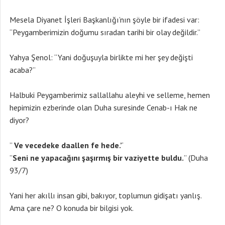
Mesela Diyanet İşleri Başkanlığı’nın şöyle bir ifadesi var:
“Peygamberimizin doğumu sıradan tarihi bir olay değildir.”
Yahya Şenol: “Yani doğuşuyla birlikte mi her şey değişti
acaba?”
Halbuki Peygamberimiz sallallahu aleyhi ve selleme, hemen
hepimizin ezberinde olan Duha suresinde Cenab-ı Hak ne
diyor?
”
Ve vecedeke daallen fe hede.’
‘
”
Seni ne yapaca
ğını şaşırmış bir vaziyette buldu.
” (Duha
93/7)
Yani her akıllı insan gibi, bakıyor, toplumun gidişatı yanlış.
Ama çare ne? O konuda bir bilgisi yok.