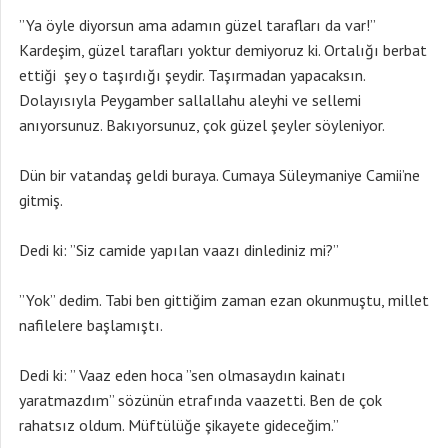
”Ya öyle diyorsun ama adamın güzel tarafları da var!”
Kardeşim, güzel tarafları yoktur demiyoruz ki. Ortalığı berbat
ettiği şey o taşırdığı şeydir. Taşırmadan yapacaksın.
Dolayısıyla Peygamber sallallahu aleyhi ve sellemi
anıyorsunuz. Bakıyorsunuz, çok güzel şeyler söyleniyor.
Dün bir vatandaş geldi buraya. Cumaya Süleymaniye Camii’ne
gitmiş.
Dedi ki: ”Siz camide yapılan vaazı dinlediniz mi?”
”Yok” dedim. Tabi ben gittiğim zaman ezan okunmuştu, millet
nafilelere başlamıştı.
Dedi ki: ” Vaaz eden hoca ”sen olmasaydın kainatı
yaratmazdım” sözünün etrafında vaazetti. Ben de çok
rahatsız oldum. Müftülüğe şikayete gideceğim.”