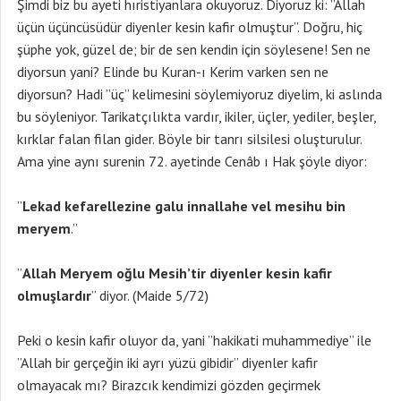
Şimdi biz bu ayeti hıristiyanlara okuyoruz. Diyoruz ki: ”Allah
üçün üçüncüsüdür diyenler kesin kafir olmuştur”. Doğru, hiç
şüphe yok, güzel de; bir de sen kendin için söylesene! Sen ne
diyorsun yani? Elinde bu Kuran-ı Kerim varken sen ne
diyorsun? Hadi ”üç” kelimesini söylemiyoruz diyelim, ki aslında
bu söyleniyor. Tarikatçılıkta vardır, ikiler, üçler, yediler, beşler,
kırklar falan filan gider. Böyle bir tanrı silsilesi oluşturulur.
Ama yine aynı surenin 72. ayetinde Cenâb ı Hak şöyle diyor:
”
Lekad kefarellezine galu innallahe vel mesihu bin
meryem
.”
”
Allah Meryem o
ğlu Mesih’tir diyenler kesin kafir
olmuşlardır
” diyor. (Maide 5/72)
Peki o kesin kafir oluyor da, yani ”hakikati muhammediye” ile
”Allah bir gerçeğin iki ayrı yüzü gibidir” diyenler kafir
olmayacak mı? Birazcık kendimizi gözden geçirmek