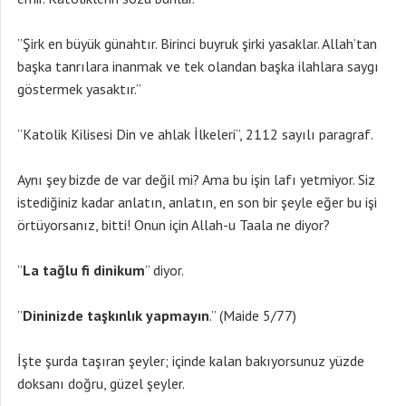
”Şirk en büyük günahtır. Birinci buyruk şirki yasaklar. Allah’tan
başka tanrılara inanmak ve tek olandan başka ilahlara saygı
göstermek yasaktır.”
”Katolik Kilisesi Din ve ahlak İlkeleri”, 2112 sayılı paragraf.
Aynı şey bizde de var değil mi? Ama bu işin lafı yetmiyor. Siz
istediğiniz kadar anlatın, anlatın, en son bir şeyle eğer bu işi
örtüyorsanız, bitti! Onun için Allah-u Taala ne diyor?
”
La ta
ğlu fi dinikum
” diyor.
”
Dininizde taşkınlık yapmayın
.” (Maide 5/77)
İşte şurda taşıran şeyler; içinde kalan bakıyorsunuz yüzde
doksanı doğru, güzel şeyler.