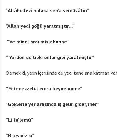
”
Allâhullezî halaka seb’a semâvâtin”
”Allah yedi gö
ğü yaratmıştır…”
”Ve minel ard
ı mislehunne”
” Yerden de t
ıpkı onlar gibi yaratmıştır.”
Demek ki, yerin içerisinde de yedi tane ana katman var.
”Yetenezzelul emru beynehunne”
”Göklerle yer aras
ında iş gelir, gider, iner.”
”Li ta’lemû”
”Bilesiniz ki”