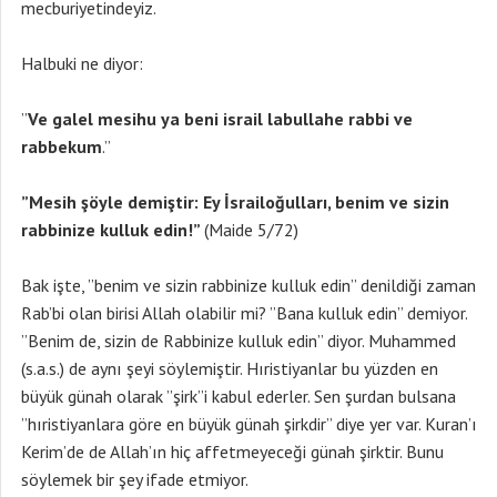
mecburiyetindeyiz.
Halbuki ne diyor:
”
Ve galel mesihu ya beni israil labullahe rabbi ve
rabbekum
.”
”Mesih şöyle demiştir: Ey İsrailoğulları, benim ve sizin
rabbinize kulluk edin!”
(Maide 5/72)
Bak işte, ”benim ve sizin rabbinize kulluk edin” denildiği zaman
Rab’bi olan birisi Allah olabilir mi? ”Bana kulluk edin” demiyor.
”Benim de, sizin de Rabbinize kulluk edin” diyor. Muhammed
(s.a.s.) de aynı şeyi söylemiştir. Hıristiyanlar bu yüzden en
büyük günah olarak ”şirk”i kabul ederler. Sen şurdan bulsana
”hıristiyanlara göre en büyük günah şirkdir” diye yer var. Kuran’ı
Kerim’de de Allah’ın hiç affetmeyeceği günah şirktir. Bunu
söylemek bir şey ifade etmiyor.