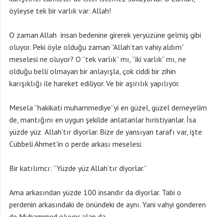
öyleyse tek bir varlık var: Allah!
O zaman Allah insan bedenine girerek yeryüzüne gelmiş gibi
oluyor. Peki öyle olduğu zaman ”Allah’tan vahiy aldım”
meselesi ne oluyor? O ”tek varlık” mı, ”iki varlık” mı, ne
olduğu belli olmayan bir anlayışla, çok ciddi bir zihin
karışıklığı ile hareket ediliyor. Ve bir aşırılık yapılıyor.
Mesela ”hakikati muhammediye”yi en güzel, güzel demeyelim
de, mantığını en uygun şekilde anlatanlar hıristiyanlar. İsa
yüzde yüz Allah’tır diyorlar. Bize de yansıyan tarafı var, işte
Cübbeli Ahmet’in o perde arkası meselesi.
Bir katılımcı: ”Yüzde yüz Allah’tır diyorlar.”
Ama arkasından yüzde 100 insandır da diyorlar. Tabi o
perdenin arkasındaki de önündeki de aynı. Yani vahyi gönderen
de Muhammed oluyor alan da.