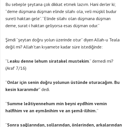
Bu sebeple şeytana çok dikkat etmek lazım. Hani derler ki;
”deme düşmana düşman elinde silahı ola, veli müşkil budur
sureti haktan gele”. ”Elinde silahı olan düşmana düşman
deme, surat-i haktan geliyorsa esas düşman odur.”
Şimdi ”şeytan doğru yolun üzerinde otur” diyen Allah-u Teala
değil mi? Allah’tan kıyamete kadar süre istediğinde:
”L
eaku denne lehum siratakel mustekim
.” demedi mi?
(Araf 7/16)
”
Onlar için senin do
ğru yolunun üstünde oturacağım. Bu
kesin kararımdır’
‘ dedi.
”
Summe leâtiyennehum min beyni eydîhim vemin
halfihim ve an eymânihim ve an şemâ-ilihim.
”
”
Sonra sa
ğlarından, sollarından, önlerinden, arkalarından