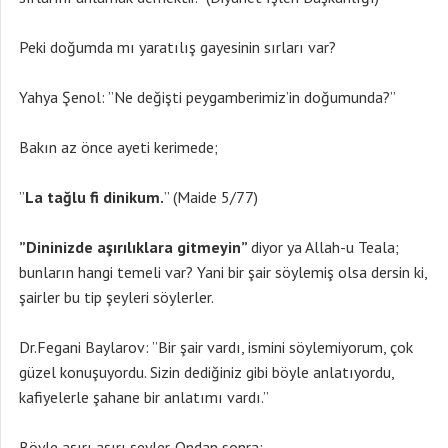
Peki doğumda mı yaratılış gayesinin sırları var?
Yahya Şenol: ”Ne değişti peygamberimiz’in doğumunda?”
Bakın az önce ayeti kerimede;
”
La ta
ğlu fi dinikum.
” (Maide 5/77)
”Dininizde aşırılıklara gitmeyin”
diyor ya Allah-u Teala;
bunların hangi temeli var? Yani bir şair söylemiş olsa dersin ki,
şairler bu tip şeyleri söylerler.
Dr.Fegani Baylarov: ”Bir şair vardı, ismini söylemiyorum, çok
güzel konuşuyordu. Sizin dediğiniz gibi böyle anlatıyordu,
kafiyelerle şahane bir anlatımı vardı.”
Böyle aşırı aşırı şeyler. Ondan sonra;