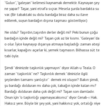
”Guluv”, ”galeyan” kelimesi kaynamak demektir. Kaynayan şey
ne yapar? Taşar, yani etrafa sıçrar. Mesela şurda bardakta su
var. (Bir tabaktaki su dolu bardağa biraz daha su ilave
edilerek, suyun bardağın dışına taşması gösteriliyor.)
Ne oldu? Taşırdın,taşırdın derler değil mi? Peki bunun çoğu
bardağın içinde değil mi? Taşan çok az bir kısmı. ”Galeyan”da
o olur. İyice kaynayıp dışarıya atmaya başladığı zaman ateşi
kısarlar, kapağını açarlar ki, yemek taşmasın. Bilhassa süt te
tabi öyle.
Şimdi ”dininizde taşkınlık yapmayın” diyor Allah-u Teala. O
zaman ”taşkınlık” ne? Taşkınlık demek ”dininizle ilgili
şeylerden tamamı yanlıştır” demek mi oluyor? Bakın şimdi,
şu bardağı dolduran mı daha çok, tabağın içinde kalan mı?
Bardağı dolduran daha çok değil mi? Taşan son damladır.
Onun için ”o taşkınlığı yapmayacaksınız” diyor Cenab-ı Hak.
Haksız yere. Böyle bir şey yok, yani hakkınız yok, ortalığı niye