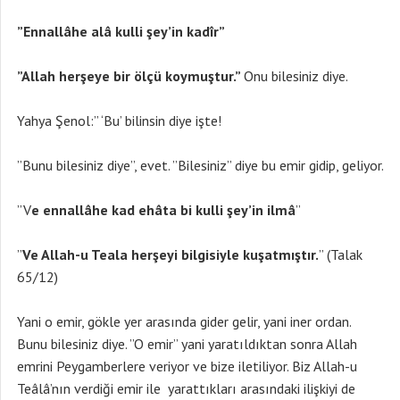
”Ennallâhe alâ kulli şey’in kadîr”
”Allah herşeye bir ölçü koymuştur.”
Onu bilesiniz diye.
Yahya Şenol:” ‘Bu’ bilinsin diye işte!
”Bunu bilesiniz diye”, evet. ”Bilesiniz” diye bu emir gidip, geliyor.
”V
e ennallâhe kad ehâta bi kulli şey’in ilmâ
”
”
Ve Allah-u Teala herşeyi bilgisiyle kuşatmıştır.
” (Talak
65/12)
Yani o emir, gökle yer arasında gider gelir, yani iner ordan.
Bunu bilesiniz diye. ”O emir” yani yaratıldıktan sonra Allah
emrini Peygamberlere veriyor ve bize iletiliyor. Biz Allah-u
Teâlâ’nın verdiği emir ile yarattıkları arasındaki ilişkiyi de