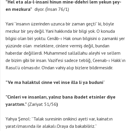
”Hel eta ala-l-insani hinun mine-ddehri lem yekun şey-
en mezkura”
diyor. (İnsan 76/1)
Yani ”insanın üzerinden uzunca bir zaman geçti” ki, böyle
mezkur bir şey değil. Yani hakkında bir bilgi yok. O konuda
bilgisi olan biri yoktu. Cenâb-ı Hak onun bilgisini o zamanki yer
yüzünde olan meleklere, cinlere vermiş değil, bundan
haberdar değillerdi. Muhammed sallallahu aleyhi ve sellem
de bizim gibi bir insan. Vazifesi sadece tebliğ, Ceenab-ı Hakk’ın
Rasul’ü olmasıdır. O’ndan vahiy alıp bizlere bildirmesidir.
”Ve ma halaktul cinne vel inse illa li ya buduni
”
”Cinleri ve insanlar
ı, yalnız bana ibadet etsinler diye
yarattım.”
(Zariyat 51/56
)
Yahya Şenol: ”Talak suresinin onikinci ayeti var, kainatın
yaratılmasında ile alakalı.Oraya da bakabiliriz.”