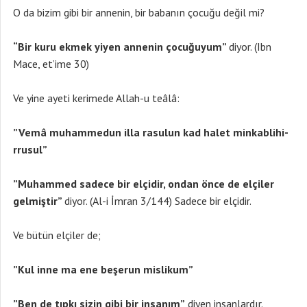
O da bizim gibi bir annenin, bir babanın çocuğu değil mi?
“Bir kuru ekmek yiyen annenin çocu
ğuyum”
diyor. (Ibn
Mace, et’ime 30)
Ve yine ayeti kerimede Allah-u teâlâ:
”Vemâ muhammedun illa rasulun kad halet minkablihi-
rrusul”
”Muhammed sadece bir elçidir, ondan önce de elçiler
gelmiştir”
diyor. (Al-i İmran 3/144) Sadece bir elçidir.
Ve bütün elçiler de;
”Kul inne ma ene beşerun mislikum”
”Ben de t
ıpkı sizin gibi bir insanım”
diyen insanlardır.