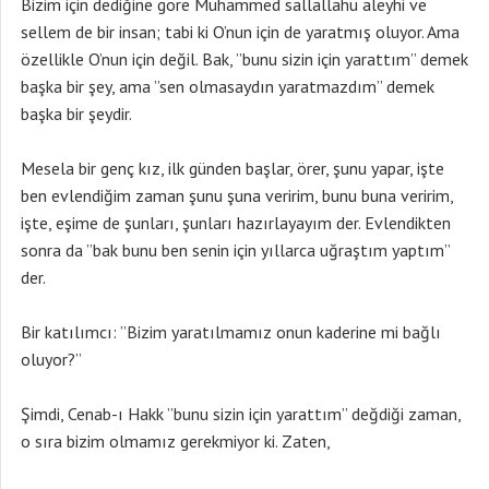
Bizim için dediğine göre Muhammed sallallahu aleyhi ve
sellem de bir insan; tabi ki O’nun için de yaratmış oluyor. Ama
özellikle O’nun için değil. Bak, ”bunu sizin için yarattım” demek
başka bir şey, ama ”sen olmasaydın yaratmazdım” demek
başka bir şeydir.
Mesela bir genç kız, ilk günden başlar, örer, şunu yapar, işte
ben evlendiğim zaman şunu şuna veririm, bunu buna veririm,
işte, eşime de şunları, şunları hazırlayayım der. Evlendikten
sonra da ”bak bunu ben senin için yıllarca uğraştım yaptım”
der.
Bir katılımcı: ”Bizim yaratılmamız onun kaderine mi bağlı
oluyor?”
Şimdi, Cenab-ı Hakk ”bunu sizin için yarattım” değdiği zaman,
o sıra bizim olmamız gerekmiyor ki. Zaten,