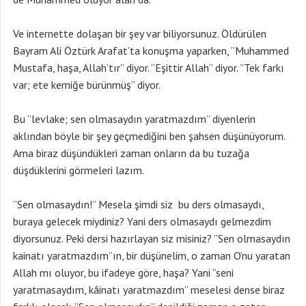
Ve internette dolaşan bir şey var biliyorsunuz. Öldürülen
Bayram Ali Öztürk Arafat’ta konuşma yaparken, ”Muhammed
Mustafa, haşa, Allah’tır” diyor. ”Eşittir Allah” diyor. ”Tek farkı
var; ete kemiğe bürünmüş” diyor.
Bu ”levlake; sen olmasaydın yaratmazdım” diyenlerin
aklından böyle bir şey geçmediğini ben şahsen düşünüyorum.
Ama biraz düşündükleri zaman onların da bu tuzağa
düşdüklerini görmeleri lazım.
”Sen olmasaydın!” Mesela şimdi siz bu ders olmasaydı,
buraya gelecek miydiniz? Yani ders olmasaydı gelmezdim
diyorsunuz. Peki dersi hazırlayan siz misiniz? ”Sen olmasaydın
kainatı yaratmazdım”ın, bir düşünelim, o zaman O’nu yaratan
Allah mı oluyor, bu ifadeye göre, haşa? Yani ”seni
yaratmasaydım, kâinatı yaratmazdım” meselesi dense biraz