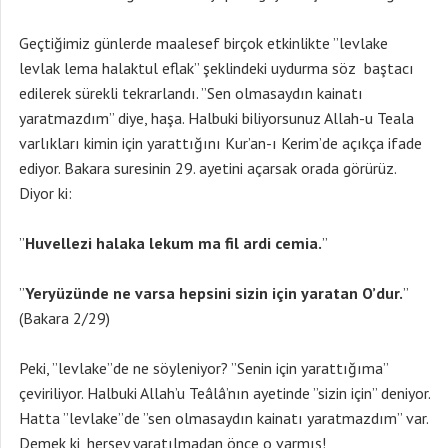
Geçtiğimiz günlerde maalesef birçok etkinlikte ”levlake
levlak lema halaktul eflak” şeklindeki uydurma söz baştacı
edilerek sürekli tekrarlandı. ”Sen olmasaydın kainatı
yaratmazdım” diye, haşa. Halbuki biliyorsunuz Allah-u Teala
varlıkları kimin için yarattığını Kur’an-ı Kerim’de açıkça ifade
ediyor. Bakara suresinin 29. ayetini açarsak orada görürüz.
Diyor ki:
”
Huvellezi halaka lekum ma fil ardi cemia.
”
”
Yeryüzünde ne varsa hepsini sizin için yaratan O’dur.
”
(Bakara 2/29)
Peki, ”levlake”de ne söyleniyor? ”Senin için yarattığıma”
çeviriliyor. Halbuki Allah’u Teâlâ’nın ayetinde ”sizin için” deniyor.
Hatta ”levlake”de ”sen olmasaydın kainatı yaratmazdım” var.
Demek ki, herşey yaratılmadan önce o varmış!