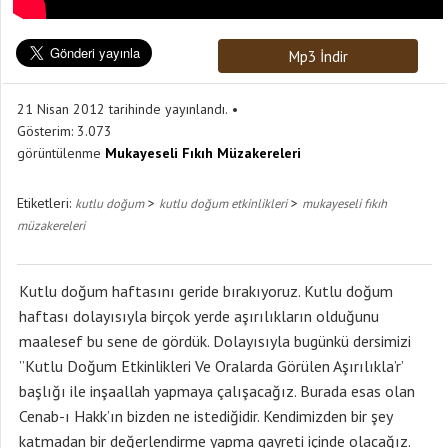
Mp3 İndir
21 Nisan 2012 tarihinde yayınlandı.
Gösterim:
3.073
görüntülenme
Mukayeseli Fıkıh Müzakereleri
Etiketleri:
>
>
kutlu doğum
kutlu doğum etkinlikleri
mukayeseli fıkıh
müzakereleri
Kutlu doğum haftasını geride bırakıyoruz. Kutlu doğum
haftası dolayısıyla birçok yerde aşırılıkların olduğunu
maalesef bu sene de gördük. Dolayısıyla bugünkü dersimizi
”Kutlu Doğum Etkinlikleri Ve Oralarda Görülen Aşırılıkla’r’
başlığı ile inşaallah yapmaya çalışacağız. Burada esas olan
Cenab-ı Hakk’ın bizden ne istediğidir. Kendimizden bir şey
katmadan bir değerlendirme yapma gayreti içinde olacağız.