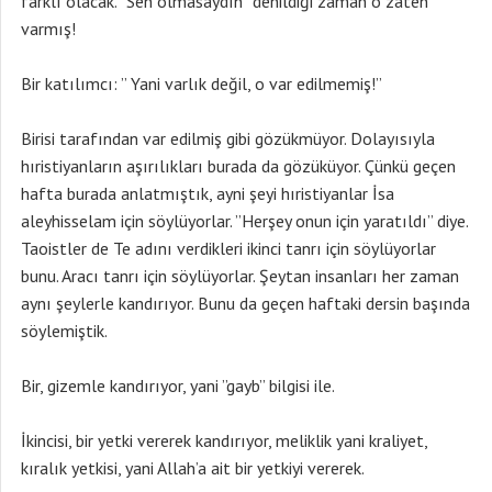
farklı olacak. ”Sen olmasaydın” denildiği zaman o zaten
varmış!
Bir katılımcı: ” Yani varlık değil, o var edilmemiş!”
Birisi tarafından var edilmiş gibi gözükmüyor. Dolayısıyla
hıristiyanların aşırılıkları burada da gözüküyor. Çünkü geçen
hafta burada anlatmıştık, ayni şeyi hıristiyanlar İsa
aleyhisselam için söylüyorlar. ”Herşey onun için yaratıldı” diye.
Taoistler de Te adını verdikleri ikinci tanrı için söylüyorlar
bunu. Aracı tanrı için söylüyorlar. Şeytan insanları her zaman
aynı şeylerle kandırıyor. Bunu da geçen haftaki dersin başında
söylemiştik.
Bir, gizemle kandırıyor, yani ”gayb” bilgisi ile.
İkincisi, bir yetki vererek kandırıyor, meliklik yani kraliyet,
kıralık yetkisi, yani Allah’a ait bir yetkiyi vererek.