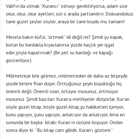
Vakfın’da olmak ”Kurancı” olmayı gerektiriyorsa, adam size
okur, okur, okur ayetleri, sizi o arada şartlandırır. Doksandokuz
tane güzel şeyler söyler, araya bir tane koydu mu tamam!
Mesela bakın küfür, ”örtmek” idi değil mi? Şimdi şu kapak,
bütün bu bardakla kıyaslanırsa yüzde kaçlık yer işgal
eder,şöyle kapatırsak? (Bir pet su bardağı ve kapağı
gösteriliyor.)
Milimetreye bile gelmez, milimetreden de daha az birşeydir,
yüzde birlere filan düşer. Örttüğünüz şeyin büyüklüğü hiç
önemli değil. Önemli olan, örtüyor musunuz, örtmüyor
musunuz. Şimdi bazıları Kuran’a methiyeler diziyorlar. Kur’an
söyle güzel kitap, böyle güzel kitap,şu hakikatleri içeriyor,
bunu yapıyor, şunu yapıyor, anlatıyor da anlatıyor. Ama en
sonunda bir başka kitabı Kuran’ın üstüne koyuyor. Ondan
sonra diyor ki: ”Bu kitap cam gibidir, Kuran’ı gösterir.”