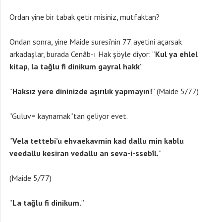
Ordan yine bir tabak getir misiniz, mutfaktan?
Ondan sonra, yine Maide suresi’nin 77. ayetini açarsak
arkadaşlar, burada Cenâb-ı Hak şöyle diyor: ”
Kul ya ehlel
kitap, la tağlu fi dinikum gayral hakk
”
”
Haks
ız yere dininizde aşırılık yapmayın!
” (Maide 5/77)
”Guluv= kaynamak”tan geliyor evet.
”
V
ela tettebi’u ehvaekavmin kad dallu min kablu
veedallu kesiran vedallu an seva-i-ssebîl.
”
(Maide 5/77)
”
La ta
ğlu fi dinikum.
”