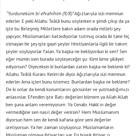
“Yurduneküm bi efvahihim (9/8)”
Ağızlarıyla sizi memnun
ederler. E peki Allahu Teâlâ bunu söylerken e şimdi çıkıp da ya
işte bu Birleşmiş Milletlere bakın adam orada milleti şey
yapıyor, Müslümanları katlediyorlar tutmuş orada iki tane hiç
olmayan bir şey işte gayri şeyler Hristiyanlarla ilgili bir takım
şeyler söylüyorlar falan. Ya başka ne bekliyordun ki sen? Sen
eğer mümin isen burada söyleyeceğin şu: Kimi kime şikâyet
ediyorsun? Diyeceksin ki bunlardan zaten başka ne beklenir ki?
Allahu Teâlâ Kuranı Kerim’de diyor. Ağızlarıyla sizi memnun
ederler. Ama içleri bunu istemez. Bunlardan başka ne beklenir?
De ki onlar da kendi konumlarını görsünler ve yutmadığımızı
anlasınlar. Efendim işte Batı değerleri bilmem ya Allah Allah
ben şuna anlam veremiyorum: Ya Cenabı Hakk’ın değer
vermediğine sen nasıl değer verirsin? Hem Müslümanım
diyorsun hem sen de kendi kafana göre yeni değerler
üretiyorsun. Ya her zaman söylüyoruz. Müslümanların
Müslüman olmaya ihtiyaçları var. En büyük ihtiyaç o.