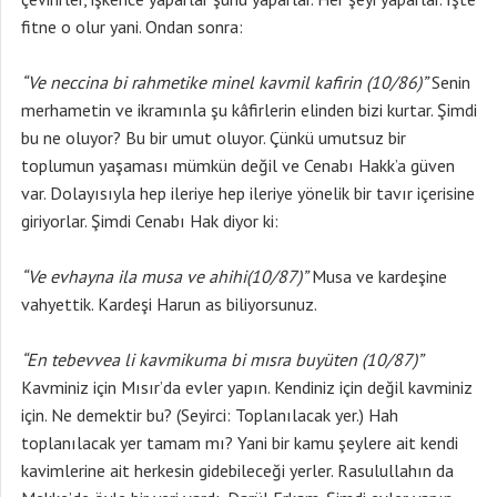
fitne o olur yani. Ondan sonra:
“Ve neccina bi rahmetike minel kavmil kafirin (10/86)”
Senin
merhametin ve ikramınla şu kâfirlerin elinden bizi kurtar. Şimdi
bu ne oluyor? Bu bir umut oluyor. Çünkü umutsuz bir
toplumun yaşaması mümkün değil ve Cenabı Hakk’a güven
var. Dolayısıyla hep ileriye hep ileriye yönelik bir tavır içerisine
giriyorlar. Şimdi Cenabı Hak diyor ki:
“Ve evhayna ila musa ve ahihi(10/87)”
Musa ve kardeşine
vahyettik. Kardeşi Harun as biliyorsunuz.
“En tebevvea li kavmikuma bi mısra buyüten (10/87)”
Kavminiz için Mısır’da evler yapın. Kendiniz için değil kavminiz
için. Ne demektir bu? (Seyirci: Toplanılacak yer.) Hah
toplanılacak yer tamam mı? Yani bir kamu şeylere ait kendi
kavimlerine ait herkesin gidebileceği yerler. Rasulullahın da