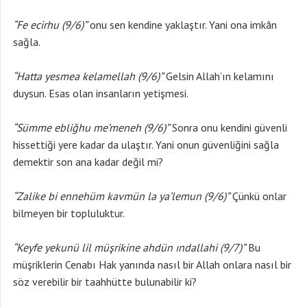
“Fe ecirhu (9/6)”
onu sen kendine yaklaştır. Yani ona imkân
sağla.
“Hatta yesmea kelamellah (9/6)”
Gelsin Allah’ın kelamını
duysun. Esas olan insanların yetişmesi.
“Sümme ebliğhu me’meneh (9/6)”
Sonra onu kendini güvenli
hissettiği yere kadar da ulaştır. Yani onun güvenliğini sağla
demektir son ana kadar değil mi?
“Zalike bi ennehüm kavmün la ya’lemun (9/6)”
Çünkü onlar
bilmeyen bir topluluktur.
“Keyfe yekunü lil müşrikine ahdün ındallahi (9/7)”
Bu
müşriklerin Cenabı Hak yanında nasıl bir Allah onlara nasıl bir
söz verebilir bir taahhütte bulunabilir ki?