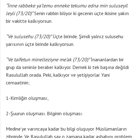
“İnne rabbeke ya’lemu enneke tekumu edna min suluseyil
leyli (73/20)”
Senin rabbin biliyor ki gecenin üçte ikisine yakın
bir vakitte kalkıyorsun.
“Ve sulusehu (73/20)”
Üçte birinde. Şimdi yalnız sulusehu
yarısının üçte birinde kalkıyorsun.
“Ve taifetun minelleziyne me’ak (73/20)”
İnananlardan bir
grup da seninle beraber kalkıyor. Demek ki tek başına değildi
Rasulullah orada. Peki, kalkıyor ve yetişiyorlar. Yani
cemaatinin;
1-Kimliğin oluşması,
2-Şuurun oluşması. Bilginin oluşması.
Medine’ye varıncaya kadar bu bilgi oluşuyor Müslümanların
zihninde. Ve Rasulullah sav o zamana kadar ashabını problem