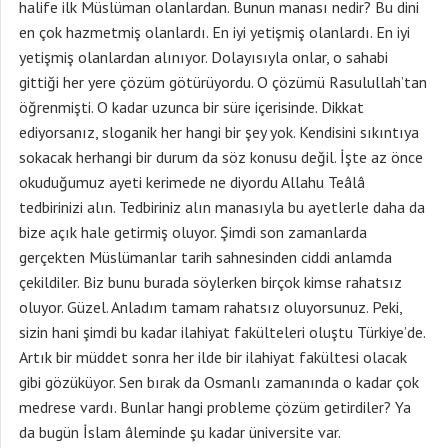
halife ilk Müslüman olanlardan. Bunun manası nedir? Bu dini
en çok hazmetmiş olanlardı. En iyi yetişmiş olanlardı. En iyi
yetişmiş olanlardan alınıyor. Dolayısıyla onlar, o sahabi
gittiği her yere çözüm götürüyordu. O çözümü Rasulullah’tan
öğrenmişti. O kadar uzunca bir süre içerisinde. Dikkat
ediyorsanız, sloganik her hangi bir şey yok. Kendisini sıkıntıya
sokacak herhangi bir durum da söz konusu değil. İşte az önce
okuduğumuz ayeti kerimede ne diyordu Allahu Teâlâ
tedbirinizi alın. Tedbiriniz alın manasıyla bu ayetlerle daha da
bize açık hale getirmiş oluyor. Şimdi son zamanlarda
gerçekten Müslümanlar tarih sahnesinden ciddi anlamda
çekildiler. Biz bunu burada söylerken birçok kimse rahatsız
oluyor. Güzel. Anladım tamam rahatsız oluyorsunuz. Peki,
sizin hani şimdi bu kadar ilahiyat fakülteleri oluştu Türkiye’de.
Artık bir müddet sonra her ilde bir ilahiyat fakültesi olacak
gibi gözüküyor. Sen bırak da Osmanlı zamanında o kadar çok
medrese vardı. Bunlar hangi probleme çözüm getirdiler? Ya
da bugün İslam âleminde şu kadar üniversite var.