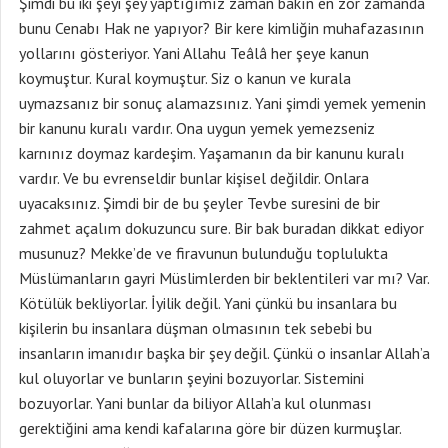
Şimdi bu iki şeyi şey yaptığımız zaman bakın en zor zamanda
bunu Cenabı Hak ne yapıyor? Bir kere kimliğin muhafazasının
yollarını gösteriyor. Yani Allahu Teâlâ her şeye kanun
koymuştur. Kural koymuştur. Siz o kanun ve kurala
uymazsanız bir sonuç alamazsınız. Yani şimdi yemek yemenin
bir kanunu kuralı vardır. Ona uygun yemek yemezseniz
karnınız doymaz kardeşim. Yaşamanın da bir kanunu kuralı
vardır. Ve bu evrenseldir bunlar kişisel değildir. Onlara
uyacaksınız. Şimdi bir de bu şeyler Tevbe suresini de bir
zahmet açalım dokuzuncu sure. Bir bak buradan dikkat ediyor
musunuz? Mekke’de ve firavunun bulunduğu toplulukta
Müslümanların gayri Müslimlerden bir beklentileri var mı? Var.
Kötülük bekliyorlar. İyilik değil. Yani çünkü bu insanlara bu
kişilerin bu insanlara düşman olmasının tek sebebi bu
insanların imanıdır başka bir şey değil. Çünkü o insanlar Allah’a
kul oluyorlar ve bunların şeyini bozuyorlar. Sistemini
bozuyorlar. Yani bunlar da biliyor Allah’a kul olunması
gerektiğini ama kendi kafalarına göre bir düzen kurmuşlar.