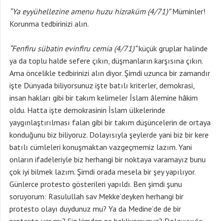
“Ya eyyühellezine amenu huzu hizraküm (4/71)”
Müminler!
Korunma tedbirinizi alın.
“Fenfiru sübatin evinfiru cemia (4/71)”
küçük gruplar halinde
ya da toplu halde sefere çıkın, düşmanların karşısına çıkın.
Ama öncelikle tedbirinizi alın diyor. Şimdi uzunca bir zamandır
işte Dünyada biliyorsunuz işte batılı kriterler, demokrasi,
insan hakları gibi bir takım kelimeler İslam âlemine hâkim
oldu. Hatta işte demokrasinin İslam ülkelerinde
yaygınlaştırılması falan gibi bir takım düşüncelerin de ortaya
konduğunu biz biliyoruz. Dolayısıyla şeylerde yani biz bir kere
batılı cümleleri konuşmaktan vazgeçmemiz lazım. Yani
onların ifadeleriyle biz herhangi bir noktaya varamayız bunu
çok iyi bilmek lazım. Şimdi orada mesela bir şey yapılıyor.
Günlerce protesto gösterileri yapıldı. Ben şimdi şunu
soruyorum: Rasulullah sav Mekke’deyken herhangi bir
protesto olayı duydunuz mu? Ya da Medine’de de bir