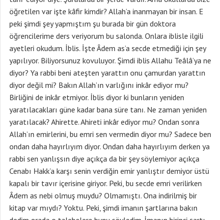
öğretilen var işte kâfir kimdir? Allah’a inanmayan bir insan. E
peki şimdi şey yapmıştım şu burada bir gün doktora
öğrencilerime ders veriyorum bu salonda. Onlara iblisle ilgili
ayetleri okudum. İblis. İşte Âdem as’a secde etmediği için şey
yapılıyor. Biliyorsunuz kovuluyor. Şimdi iblis Allahu Teâlâ’ya ne
diyor? Ya rabbi beni ateşten yarattın onu çamurdan yarattın
diyor değil mi? Bakın Allah’ın varlığını inkâr ediyor mu?
Birliğini de inkâr etmiyor. İblis diyor ki bunların yeniden
yaratılacakları güne kadar bana süre tanı. Ne zaman yeniden
yaratılacak? Ahirette. Ahireti inkâr ediyor mu? Ondan sonra
Allah’ın emirlerini, bu emri sen vermedin diyor mu? Sadece ben
ondan daha hayırlıyım diyor. Ondan daha hayırlıyım derken ya
rabbi sen yanlışsın diye açıkça da bir şey söylemiyor açıkça
Cenabı Hakk’a karşı senin verdiğin emir yanlıştır demiyor üstü
kapalı bir tavır içerisine giriyor. Peki, bu secde emri verilirken
Âdem as nebi olmuş muydu? Olmamıştı. Ona indirilmiş bir
kitap var mıydı? Yoktu. Peki, şimdi imanın şartlarına bakın