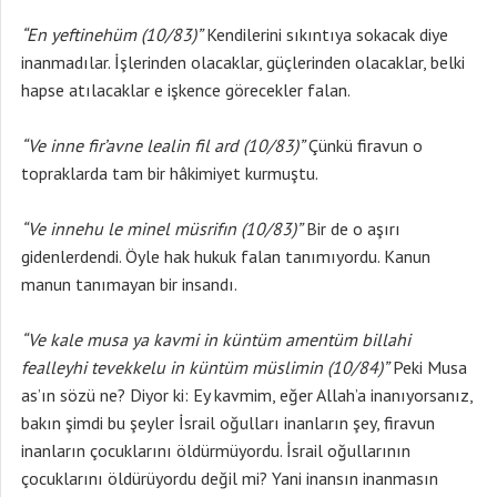
“En yeftinehüm (10/83)”
Kendilerini sıkıntıya sokacak diye
inanmadılar. İşlerinden olacaklar, güçlerinden olacaklar, belki
hapse atılacaklar e işkence görecekler falan.
“Ve inne fir’avne lealin fil ard (10/83)”
Çünkü firavun o
topraklarda tam bir hâkimiyet kurmuştu.
“Ve innehu le minel müsrifın (10/83)”
Bir de o aşırı
gidenlerdendi. Öyle hak hukuk falan tanımıyordu. Kanun
manun tanımayan bir insandı.
“Ve kale musa ya kavmi in küntüm amentüm billahi
fealleyhi tevekkelu in küntüm müslimin (10/84)”
Peki Musa
as’ın sözü ne? Diyor ki: Ey kavmim, eğer Allah’a inanıyorsanız,
bakın şimdi bu şeyler İsrail oğulları inanların şey, firavun
inanların çocuklarını öldürmüyordu. İsrail oğullarının
çocuklarını öldürüyordu değil mi? Yani inansın inanmasın