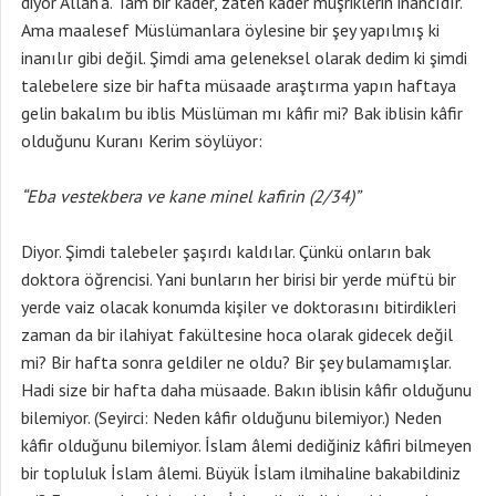
diyor Allah’a. Tam bir kader, zaten kader müşriklerin inancıdır.
Ama maalesef Müslümanlara öylesine bir şey yapılmış ki
inanılır gibi değil. Şimdi ama geleneksel olarak dedim ki şimdi
talebelere size bir hafta müsaade araştırma yapın haftaya
gelin bakalım bu iblis Müslüman mı kâfir mi? Bak iblisin kâfir
olduğunu Kuranı Kerim söylüyor:
“Eba vestekbera ve kane minel kafirin (2/34)”
Diyor. Şimdi talebeler şaşırdı kaldılar. Çünkü onların bak
doktora öğrencisi. Yani bunların her birisi bir yerde müftü bir
yerde vaiz olacak konumda kişiler ve doktorasını bitirdikleri
zaman da bir ilahiyat fakültesine hoca olarak gidecek değil
mi? Bir hafta sonra geldiler ne oldu? Bir şey bulamamışlar.
Hadi size bir hafta daha müsaade. Bakın iblisin kâfir olduğunu
bilemiyor. (Seyirci: Neden kâfir olduğunu bilemiyor.) Neden
kâfir olduğunu bilemiyor. İslam âlemi dediğiniz kâfiri bilmeyen
bir topluluk İslam âlemi. Büyük İslam ilmihaline bakabildiniz