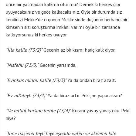
önce bir yatmadan kalkma olur mu? Demek ki herkes gibi
uyuyacaksınız ve gece kalkacaksınız. Öyle bir durumda siz
kendinizi Mekke’de o günün Mekke’sinde düşünün herhangi bir
kimsenin sizi soruşturma imkânı var mı öyle bir zamanda
kalkıyorsunuz ki herkes uyuyor.
“İlla kalile (73/2)”
Gecenin az bir kısmı hariç kalk diyor.
“Nısfehu (73/3)”
Gecenin yarısında.
“Evinkus minhu kalile
(73/3)”
Ya da ondan biraz azalt.
“Ev zid’aleyh (73/4)”
Ya da biraz artır. Peki, ne yapacaksın?
“Ve rettilil kur’ane tertile (73/4)”
Kuranı yavaş yavaş oku. Peki
niye?
“İnne naşietel leyli hiye eşeddu vat’en ve akvemu kile