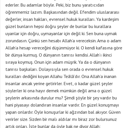
ederler. Bu adamlar böyle. Peki, biz bunu yaratıcıdan
öğrenmemiz lazım. Başkasından değil. Efendim uluslararası
değerler, insan hakları, evrensel hukuk kuralları. Ya kardeşim
güzel bunların hepsi doğru şeyler de bunlar bu kurallara
uyanlar için doğru, uymayanlar için değil ki. Sen buna uymak
zorundasın. Çünkü sen hesabı Allah’a vereceksin. Ama o adam
Allah’a hesap vereceğini düşünmüyor ki. O kendi kafasına göre
bir dünya kurmuş. O dünyanın tanrısı kendisi. Allah’ı ikinci
sıraya koymuş. Onun için adam müşrik. Ya da o dünyanın
tanrısı başkaları. Dolayısıyla sen orada o evrensel hukuk
kuralları dediğini koyan Allahu Teâlâ’dır. Ona Allah’a inanan
insanlar ancak yerine getirirler. Evet, o kadar güzel şeyler
söylerler ki ona hayır demek mümkün değil ama o güzel
şeylerin arkasında durulur mu? Şimdi şöyle bir şey vardır bu
hani piyasayı dolandıran insanlar vardır. En güzel konuşmayı
yapan onlardır. Öyle konuşurlar ki ağzından bal akıyor. Güven
verirler size. Sizden bir malı aldılar mı biraz zor bulursunuz
artık onları. İşte bunlar da öyle bak ne diyor Allah: