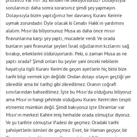
protesto var mı? Siz kimden ne bekliyorsunuz? Dolayısıyla
sorularınızı daha sonra sorarsınız şimdi şey yapmayın.
Dolayısıyla bizim yaptığımız her davranış Kuranı Kerim’e
uymak zorundadır. Öyle olacak ki Cenabı Hakk’ın yardımını
alalım. Mısır’da biliyorsunuz Musa as daha önce mısır
firavunlarına karşı şey yaptı, mücadele verdi. Ve orada
bunların yani firavunlar şeyleri İsrail oğullarının kızlarını sağ
bırakıp, erkeklerini öldürüyorlardı. Peki, o zaman Musa as ne
yaptı orada? Şimdi onları bu şeyler yani önceki nebilerin
hayatıyla ilgili Kuranı Kerim’de geçen ayetlerin hiç birisi bize
tarihi bilgi vermek için değildir. Ondan dolayı olayın geçtiği yer
zikredilir ama bir tarihçi gibi zikredilmez. Oranın coğrafi
sınırlarından bahsedilmez. İşte bu Mısır’da olduğunu biliyoruz
ama Mısır’ın hangi şehrinde olduğunu Kuranı Kerim’den tespit
etmemiz mümkün değil. Şimdi bakıyoruz işte Ehramlar var
Mısır’ın merkezi Kahire imiş herhalde orada olmuştur diyoruz.
Ve şu tarihte olmuştur ifadesi de geçmez. Oradaki tarihi
şahsiyetlerin isimleri de geçmez. Evet, bir Haman geçiyor, bir