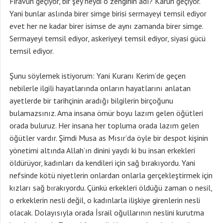
Firavun geçiyor, bir şey neydi o zenginin adı? Karun geçiyor.
Yani bunlar aslında birer simge birisi sermayeyi temsil ediyor
evet her ne kadar birer isimse de aynı zamanda birer simge.
Sermayeyi temsil ediyor, askeriyeyi temsil ediyor, siyasi gücü
temsil ediyor.
Şunu söylemek istiyorum: Yani Kuranı Kerim’de geçen
nebilerle ilgili hayatlarında onların hayatlarını anlatan
ayetlerde bir tarihçinin aradığı bilgilerin birçoğunu
bulamazsınız. Ama insana ömür boyu lazım gelen öğütleri
orada buluruz. Her insana her topluma orada lazım gelen
öğütler vardır. Şimdi Musa as Mısır’da öyle bir despot kişinin
yönetimi altında Allah’ın dinini yaydı ki bu insan erkekleri
öldürüyor, kadınları da kendileri için sağ bırakıyordu. Yani
nefsinde kötü niyetlerin onlardan onlarla gerçekleştirmek için
kızları sağ bırakıyordu. Çünkü erkekleri öldüğü zaman o nesil,
o erkeklerin nesli değil, o kadınlarla ilişkiye girenlerin nesli
olacak. Dolayısıyla orada İsrail oğullarının neslini kurutma