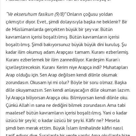
“Ve ekseruhum fasikun (9/8)”
Onların çoğusu yoldan
çıkmıştır diyor. Evet, şimdi dolayısıyla başka ne beklenir? Bir
de Müslümanlarda gerçekten büyük bir şey var. Bütün
kavramların içerisi boşaltılmış. Bütün kavramların içerisi
boşaltılmış. Şimdi bakıyorsunuz büyük büyük dini kuruluş. Şu
kadar ilim okumuş adam. Arapçası tamam. Kuranı ezberlemiş.
Kuranı ezberlemek bir ilim zannediliyor. Kardeşim Kuran’ı
içselleştireceksin. Kuranı Kerim niye Arapça indi? Muhatapları
Arap olduğu için. Sen Arap değilsen kendi dilinle okumak
zorundasın. Okusam iyi mi olur? Böyle bir soru olmaz. Başka
dille okuyamazsın. Sen kendi anlayacağın dille okuman lazım.
İyi Arapça biliyorsan Arapça oku. Bilmiyorsan kendi dilinle oku.
Çünkü Allah’ın sana ne dediğini bilmek zorundasın. Ama tabi
maalesef bütün kavramların içerisi boşaltılmış. Yani o kadar
üzücü bir şey ki; o kadar üzücü bir şey ki. Kâfir ne? Mesela
şimdi ben merak ettim. Büyük İslam ilmihalinde kâfiri nasıl
tarif ediyor diye. Şuralarda bir yerde vardır. Ama okullarda bize