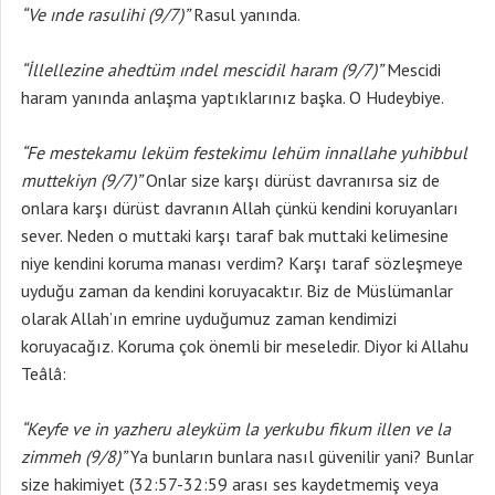
“Ve ınde rasulihi (9/7)”
Rasul yanında.
“İllellezine ahedtüm ındel mescidil haram (9/7)”
Mescidi
haram yanında anlaşma yaptıklarınız başka. O Hudeybiye.
“Fe mestekamu leküm festekimu lehüm innallahe yuhibbul
muttekiyn (9/7)”
Onlar size karşı dürüst davranırsa siz de
onlara karşı dürüst davranın Allah çünkü kendini koruyanları
sever. Neden o muttaki karşı taraf bak muttaki kelimesine
niye kendini koruma manası verdim? Karşı taraf sözleşmeye
uyduğu zaman da kendini koruyacaktır. Biz de Müslümanlar
olarak Allah’ın emrine uyduğumuz zaman kendimizi
koruyacağız. Koruma çok önemli bir meseledir. Diyor ki Allahu
Teâlâ:
“Keyfe ve in yazheru aleyküm la yerkubu fikum illen ve la
zimmeh (9/8)”
Ya bunların bunlara nasıl güvenilir yani? Bunlar
size hakimiyet (32:57-32:59 arası ses kaydetmemiş veya