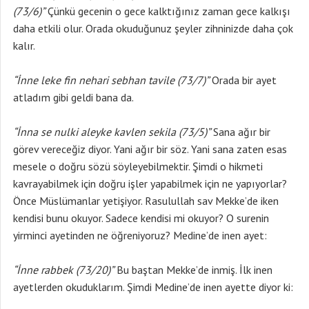
(73/6)”
Çünkü gecenin o gece kalktığınız zaman gece kalkışı
daha etkili olur. Orada okuduğunuz şeyler zihninizde daha çok
kalır.
“İnne leke fin nehari sebhan tavile (73/7)”
Orada bir ayet
atladım gibi geldi bana da.
“İnna se nulki aleyke kavlen sekila (73/5)”
Sana ağır bir
görev vereceğiz diyor. Yani ağır bir söz. Yani sana zaten esas
mesele o doğru sözü söyleyebilmektir. Şimdi o hikmeti
kavrayabilmek için doğru işler yapabilmek için ne yapıyorlar?
Önce Müslümanlar yetişiyor. Rasulullah sav Mekke’de iken
kendisi bunu okuyor. Sadece kendisi mi okuyor? O surenin
yirminci ayetinden ne öğreniyoruz? Medine’de inen ayet:
“İnne rabbek (73/20)”
Bu baştan Mekke’de inmiş. İlk inen
ayetlerden okuduklarım. Şimdi Medine’de inen ayette diyor ki: