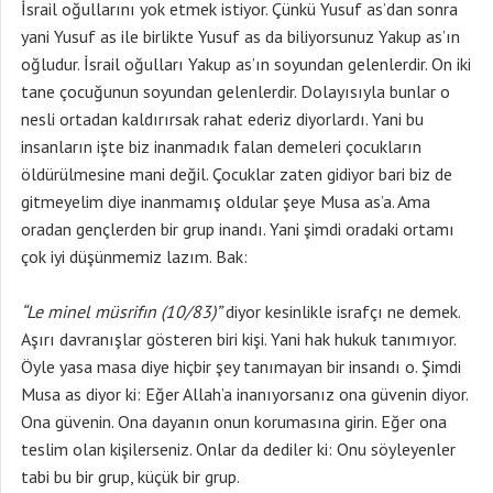
İsrail oğullarını yok etmek istiyor. Çünkü Yusuf as’dan sonra
yani Yusuf as ile birlikte Yusuf as da biliyorsunuz Yakup as’ın
oğludur. İsrail oğulları Yakup as’ın soyundan gelenlerdir. On iki
tane çocuğunun soyundan gelenlerdir. Dolayısıyla bunlar o
nesli ortadan kaldırırsak rahat ederiz diyorlardı. Yani bu
insanların işte biz inanmadık falan demeleri çocukların
öldürülmesine mani değil. Çocuklar zaten gidiyor bari biz de
gitmeyelim diye inanmamış oldular şeye Musa as’a. Ama
oradan gençlerden bir grup inandı. Yani şimdi oradaki ortamı
çok iyi düşünmemiz lazım. Bak:
“Le minel müsrifın (10/83)”
diyor kesinlikle israfçı ne demek.
Aşırı davranışlar gösteren biri kişi. Yani hak hukuk tanımıyor.
Öyle yasa masa diye hiçbir şey tanımayan bir insandı o. Şimdi
Musa as diyor ki: Eğer Allah’a inanıyorsanız ona güvenin diyor.
Ona güvenin. Ona dayanın onun korumasına girin. Eğer ona
teslim olan kişilerseniz. Onlar da dediler ki: Onu söyleyenler
tabi bu bir grup, küçük bir grup.