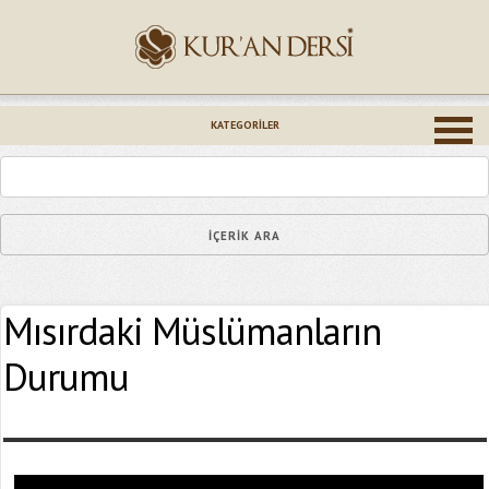
İsminiz (*)
KATEGORILER
Epostanız (*)
Mısırdaki Müslümanların
Yaşadığınız Hatanın Ayrıntıları
Durumu
Bağlantıyı Gönderin