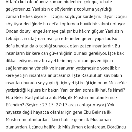
Allah’a kul olduğunuz zaman birdenbire çok güçlü hale
geliyorsunuz. Yani sizin o söyleminiz topluma yayıldığı
zaman herkes diyor ki: “Doğru söylüyor kardeşim.” diyor. Doğru
söylüyor dediğinde bu defa toplumda büyük bir sıkıntı oluyor.
Ondan dolayı engellemeye çalışır bu hâkim güçler. Yani sizin
tebliğinizin ulaşmaması için ellerinden geleni yaparlar. Bu
defa bunlar da o tebliği sunacak olan zaten insanlardır. Bu
insanların bir kere can güvenliğinin olması gerekiyor. İşte bak
dikkat ediyorsanız bu ayetlerin hepsi o can güvenliğinin
sağlanmasına yönelik ve insanların yetişmesine yönelik bir
kere yetişin insanlara anlatasınız. İşte Rasulullah sav bakın
insanları burada şey yaptığı için yetiştirdiği için onun Mekke’de
yetiştirdiği kişilere bir bakın. Yani ondan sonra ilk halife kimdi?
Ebu Bekir Radiyallahu anh. Peki, ilk Müslüman olan kimdi?
Efendim? (Seyirci : 27:15-27:17 arası anlaşılmıyor.) Yok,
hayatta değil hayatta olanlar için gene Ebu Bekr ra ilk
Müslüman olanlardan. İkinci halife gene ilk Müslüman
olanlardan. Üçüncü halife ilk Müslüman olanlardan. Dördüncü