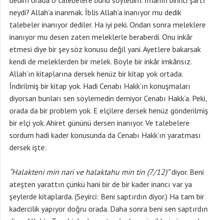
dedim orada o talebelere bunu söyledim. İmanın birinci şartı
neydi? Allah’a inanmak. İblis Allah’a inanıyor mu dedik
talebeler inanıyor dediler. Ha iyi peki. Ondan sonra meleklere
inanıyor mu desen zaten meleklerle beraberdi. Onu inkâr
etmesi diye bir şey söz konusu değil yani. Ayetlere bakarsak
kendi de meleklerden bir melek. Böyle bir inkâr imkânsız.
Allah’ın kitaplarına dersek henüz bir kitap yok ortada.
İndirilmiş bir kitap yok. Hadi Cenabı Hakk’ın konuşmaları
diyorsan bunları sen söylemedin demiyor Cenabı Hakk’a. Peki,
orada da bir problem yok. E elçilere dersek henüz gönderilmiş
bir elçi yok. Ahiret gününü dersen inanıyor. Ve talebelere
sordum hadi kader konusunda da Cenabı Hakk’ın yaratması
dersek işte:
“Halakteni min nari ve halaktahu min tin (7/12)”
diyor. Beni
ateşten yarattın çünkü hani bir de bir kader inancı var ya
şeylerde kitaplarda. (Seyirci: Beni saptırdın diyor.) Ha tam bir
kadercilik yapıyor doğru orada. Daha sonra beni sen saptırdın