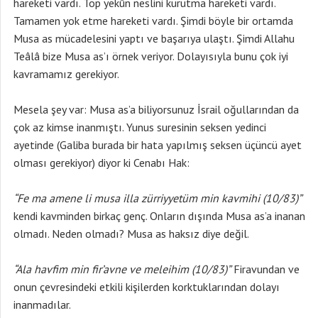
hareketi vardı. Top yekûn neslini kurutma hareketi vardı.
Tamamen yok etme hareketi vardı. Şimdi böyle bir ortamda
Musa as mücadelesini yaptı ve başarıya ulaştı. Şimdi Allahu
Teâlâ bize Musa as’ı örnek veriyor. Dolayısıyla bunu çok iyi
kavramamız gerekiyor.
Mesela şey var: Musa as’a biliyorsunuz İsrail oğullarından da
çok az kimse inanmıştı. Yunus suresinin seksen yedinci
ayetinde (Galiba burada bir hata yapılmış seksen üçüncü ayet
olması gerekiyor) diyor ki Cenabı Hak:
“Fe ma amene li musa illa zürriyyetüm min kavmihi (10/83)”
kendi kavminden birkaç genç. Onların dışında Musa as’a inanan
olmadı. Neden olmadı? Musa as haksız diye değil.
“Ala havfim min fir’avne ve meleihim (10/83)”
Firavundan ve
onun çevresindeki etkili kişilerden korktuklarından dolayı
inanmadılar.