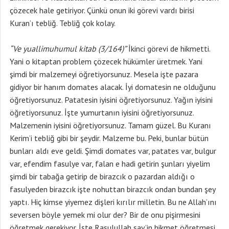
çözecek hale getiriyor. Çünkü onun iki görevi vardı birisi
Kuran’ı tebliğ. Tebliğ çok kolay.
“Ve yuallimuhumul kitab (3/164)”
İkinci görevi de hikmetti.
Yani o kitaptan problem çözecek hükümler üretmek. Yani
şimdi bir malzemeyi öğretiyorsunuz. Mesela işte pazara
gidiyor bir hanım domates alacak. İyi domatesin ne olduğunu
öğretiyorsunuz. Patatesin iyisini öğretiyorsunuz. Yağın iyisini
öğretiyorsunuz. İşte yumurtanın iyisini öğretiyorsunuz.
Malzemenin iyisini öğretiyorsunuz. Tamam güzel. Bu Kuranı
Kerim’i tebliğ gibi bir şeydir. Malzeme bu. Peki, bunlar bütün
bunları aldı eve geldi. Şimdi domates var, patates var, bulgur
var, efendim fasulye var, falan e hadi getirin şunları yiyelim
şimdi bir tabağa getirip de birazcık o pazardan aldığı o
fasulyeden birazcık işte nohuttan birazcık ondan bundan şey
yaptı. Hiç kimse yiyemez dişleri kırılır milletin. Bu ne Allah’ını
seversen böyle yemek mi olur der? Bir de onu pişirmesini
öğretmek gerekiyor. İşte Rasulullah sav’in hikmet öğretmesi