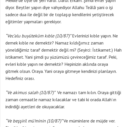
Mekke’de öyle bir yeri vardı. Darül Erkam. Şimdi evler yapın
diyor. Beytler yapın diye vahyediyor Allahu Teâlâ yani o işi
sadece dua ile değil bir de toplaşıp kendilerini yetiştirecek
eğitimler yapmaları gerekiyor.
“Vec’alu buyüteküm kıble (10/87)”
Evlerinizi kıble yapın. Ne
demek kıble ne demektir? Namaz kıldığımız zaman
yöneldiğimiz taraf demektir değil mi? (Seyirci: İstikamet.) Hah
istikamet. Yani şimdi şu yüzümüzü çevireceğimiz taraf. Peki,
evleri kıble yapın ne demektir? Hepinizin aklında oraya
gitmek olsun. Oraya. Yani oraya gitmeye kendinizi planlayın.
Hedefiniz orası.
“Ve akimus salah (10/87)”
Ve namazı tam kılın. Oraya gittiği
zaman cemaatle namaz kılacaklar ve tabi ki orada Allah’ın
indirdiği ayetleri de okuyacaklar.
“Ve beşşiril mü’minin (10/87)”
Ve müminlere de müjde ver.