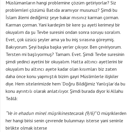
Müslümanların hangi problemine çözüm getiriyorlar? Siz
problemleri çözümü Batıda aramıyor musunuz? Şimdi bu
İslam âlemi dediğimiz şeye bakar mısınız karman çorman.
Karman çorman. Yani kardeşim bir kere şu ayeti kerimeyi bir
okuyalım da şu Tevbe suresini ondan sonra soruyu soralım.
Evet, çok üzücü şeyler ama ya bu iniş sırasına göreymiş.
Bakıyorum. Şeyi başka başka yerler çıkıyor. Ben çeviriyorum.
Tersten mi başlıyormuş? Tamam. Evet. Şimdi Tevbe suresinin
şimdi yedinci ayetini bir okuyalım. Hatta altıncı ayetlerini bir
okuyalım bu altıncı ayete kadar olan kısımları biz zaten
daha önce konu yapmıştık bizim gayri Müslimlerle ilişkiler
diye. Hem sitelerimizde hem ‘Doğru Bildiğimiz Yanlışlar’da bu
konu ayrıntılı olarak anlatılıyor. Şimdi burada diyor ki Allahu
Teâlâ:
“Ve in ehadun minel müşrikinestecarak (9/6)”
O müşriklerden
her hangi birisi senin çevrende bulunmayı isterse yani seninle
birlikte olmak isterse