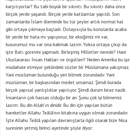
karşılıyorlar? Bu tabi büyük bir sıkıntı. Bu sıkıntı daha önce
birçok yerde yaşandı. Birçok yerde katliamlar yapıldı. Son
zamanlarda İslam âleminde bu tür şeyler artık normal hal
gibi ortaya çıkmaya başladı. Dolayısıyla bu konularda acaba
bir yerde bir hata mı yapıyoruz, bir eksiğimiz mi var,
kusurumuz mu var ona bakmak lazım. Yoksa ortaya çıkıp da
işte Batı görevini yapmadı. Birleşmiş Milletler nerede? Hani
Uluslararası İnsan Hakları ve örgütleri? Neden Amerika bu işe
müdahale etmiyor şeklindeki sözler bir Müslümana yakışmaz.
Yani müslüman bulunduğu yeri bilmek zorundadır. Yani
müslüman, bir başkasından medet umamaz. Şimdi burada
birçok yapısal yanlışlıklar yapılıyor. Şimdi durum biraz nazik.
İnsanların çok hassas olduğu bir an. Şunu çok iyi bilmemiz
lazım: Bu din Allah’ın dinidir. Bu din için yapılan bütün
hareketler Allahu Teâlâ’nın kitabına uygun olmak zorundadır.
İşte Allahu Teâlâ yapılan davranışlarla ilgili olarak bize Nisa
suresinin yetmiş birinci ayetinde şöyle diyor: