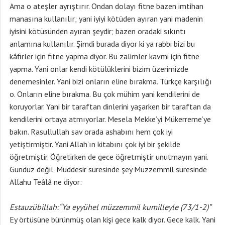
Ama o ateşler ayrıştırır. Ondan dolayı fitne bazen imtihan
manasına kullanılır; yani iyiyi kötüden ayıran yani madenin
iyisini kötüsünden ayıran şeydir; bazen oradaki sıkıntı
anlamına kullanılır. Şimdi burada diyor ki ya rabbi bizi bu
kâfirler için fitne yapma diyor. Bu zalimler kavmi için fitne
yapma. Yani onlar kendi kötülüklerini bizim üzerimizde
denemesinler. Yani bizi onların eline bırakma. Türkçe karşılığı
o. Onların eline bırakma. Bu çok mühim yani kendilerini de
koruyorlar. Yani bir taraftan dinlerini yaşarken bir taraftan da
kendilerini ortaya atmıyorlar. Mesela Mekke’yi Mükerreme’ye
bakın. Rasullullah sav orada ashabını hem çok iyi
yetiştirmiştir. Yani Allah’ın kitabını çok iyi bir şekilde
öğretmiştir. Öğretirken de gece öğretmiştir unutmayın yani.
Gündüz değil. Müddesir suresinde şey Müzzemmil suresinde
Allahu Teâlâ ne diyor:
Estauzübillah:“Ya eyyühel müzzemmil kumilleyle (73/1-2)”
Ey örtüsüne bürünmüş olan kişi gece kalk diyor. Gece kalk. Yani