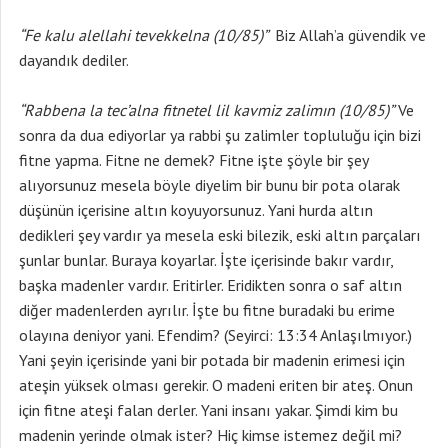
“Fe kalu alellahi tevekkelna (10/85)”
Biz Allah’a güvendik ve
dayandık dediler.
“Rabbena la tec’alna fitnetel lil kavmiz zalimın (10/85)”
Ve
sonra da dua ediyorlar ya rabbi şu zalimler topluluğu için bizi
fitne yapma. Fitne ne demek? Fitne işte şöyle bir şey
alıyorsunuz mesela böyle diyelim bir bunu bir pota olarak
düşünün içerisine altın koyuyorsunuz. Yani hurda altın
dedikleri şey vardır ya mesela eski bilezik, eski altın parçaları
şunlar bunlar. Buraya koyarlar. İşte içerisinde bakır vardır,
başka madenler vardır. Eritirler. Eridikten sonra o saf altın
diğer madenlerden ayrılır. İşte bu fitne buradaki bu erime
olayına deniyor yani. Efendim? (Seyirci: 13:34 Anlaşılmıyor.)
Yani şeyin içerisinde yani bir potada bir madenin erimesi için
ateşin yüksek olması gerekir. O madeni eriten bir ateş. Onun
için fitne ateşi falan derler. Yani insanı yakar. Şimdi kim bu
madenin yerinde olmak ister? Hiç kimse istemez değil mi?