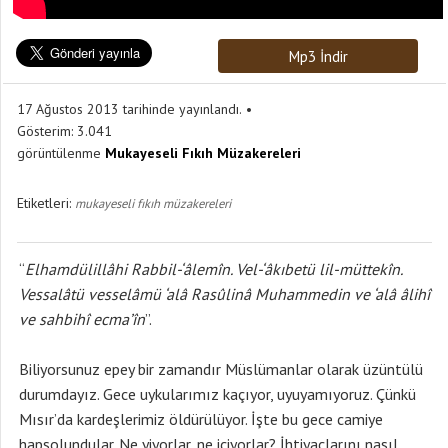
Mp3 İndir
17 Ağustos 2013 tarihinde yayınlandı.
Gösterim:
3.041
görüntülenme
Mukayeseli Fıkıh Müzakereleri
Etiketleri:
mukayeseli fıkıh müzakereleri
“
Elhamdülillâhi Rabbil-‘âlemîn. Vel-‘âkıbetü lil-müttekîn.
Vessalâtü vesselâmü ‘alâ Rasûlinâ Muhammedin ve ‘alâ âlihî
ve sahbihî ecma’în
”.
Biliyorsunuz epey bir zamandır Müslümanlar olarak üzüntülü
durumdayız. Gece uykularımız kaçıyor, uyuyamıyoruz. Çünkü
Mısır’da kardeşlerimiz öldürülüyor. İşte bu gece camiye
hapsolundular. Ne yiyorlar, ne içiyorlar? İhtiyaçlarını nasıl