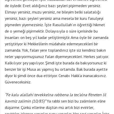
de öyledir. Evet aldığınız bazı şeyleri pişirmeden yersiniz.
Elmayı yersiniz, muzu yersiniz, ne bileyim belki salatalığı
yersiniz, bazı şeyleri yersiniz ama mesela bir kuru fasulyeyi
pişmeden yiyemezsiniz. İşte Rasullullah’ın öğrettiği hikmet
de o yemeği pişirmektir. Dolayısıyla o süre içerisinde bu
insanları on beş yıl kadar yetiştirmiştir. Ama öyle bir zamanda
yetiştiriyor ki Mekkelilerin müdahale edemeyecekleri bir
zamanda. Yok, falan yere toplandınız işte siz kendiniz bakın
neler yapıyormuşsunuz falan diyemeyecekleri. Herkes yatıyor.
Kalkılıyor şey yapılıyor. Şimdi işte burada da bakıyorsunuz ki
benzer bir işi Musa as yapmış bu ortamda. Bak burada ayette
diyor ki şimdi önce dua ettiriyor. Cenabı Hakk’a inanacaksınız.
Güveneceksiniz.
“Fe kalu alallahi tevekkelna rabbena la tec’alna fitneten lil
kavmiz zalimin (10/85)”
Ya rabbi sen bizi bu zalimlerin eline
düşürme. Çünkü ellerine düştün mü artık bizi evirirler,
çevirirler, işkence yaparlar şunu yaparlar. Her şeyi yaparlar. İşte