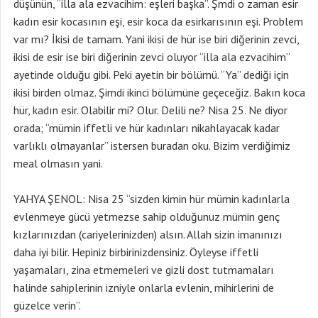
düşünün, “illa ala ezvacihim: eşleri başka”. Şmdi o zaman esir
kadın esir kocasının eşi, esir koca da esirkarısının eşi. Problem
var mı? İkisi de tamam. Yani ikisi de hür ise biri diğerinin zevci,
ikisi de esir ise biri diğerinin zevci oluyor “illa ala ezvacihim”
ayetinde olduğu gibi. Peki ayetin bir bölümü. “Ya” dediği için
ikisi birden olmaz. Şimdi ikinci bölümüne geçeceğiz. Bakın koca
hür, kadın esir. Olabilir mi? Olur. Delili ne? Nisa 25. Ne diyor
orada; “mümin iffetli ve hür kadınları nikahlayacak kadar
varlıklı olmayanlar” istersen buradan oku. Bizim verdiğimiz
meal olmasın yani.
YAHYA ŞENOL: Nisa 25 “sizden kimin hür mümin kadınlarla
evlenmeye gücü yetmezse sahip olduğunuz mümin genç
kızlarınızdan (cariyelerinizden) alsın. Allah sizin imanınızı
daha iyi bilir. Hepiniz birbirinizdensiniz. Öyleyse iffetli
yaşamaları, zina etmemeleri ve gizli dost tutmamaları
halinde sahiplerinin izniyle onlarla evlenin, mihirlerini de
güzelce verin”.