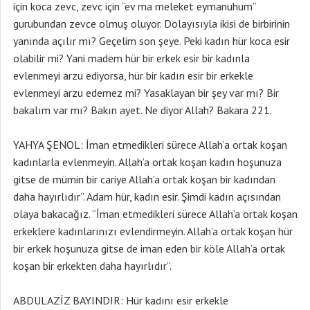
için koca zevc, zevc için “ev ma meleket eymanuhum”
gurubundan zevce olmuş oluyor. Dolayısıyla ikisi de birbirinin
yanında açılır mı? Geçelim son şeye. Peki kadın hür koca esir
olabilir mi? Yani madem hür bir erkek esir bir kadınla
evlenmeyi arzu ediyorsa, hür bir kadın esir bir erkekle
evlenmeyi arzu edemez mi? Yasaklayan bir şey var mı? Bir
bakalım var mı? Bakın ayet. Ne diyor Allah? Bakara 221.
YAHYA ŞENOL: İman etmedikleri sürece Allah’a ortak koşan
kadınlarla evlenmeyin. Allah’a ortak koşan kadın hoşunuza
gitse de mümin bir cariye Allah’a ortak koşan bir kadından
daha hayırlıdır”. Adam hür, kadın esir. Şimdi kadın açısından
olaya bakacağız. “İman etmedikleri sürece Allah’a ortak koşan
erkeklere kadınlarınızı evlendirmeyin. Allah’a ortak koşan hür
bir erkek hoşunuza gitse de iman eden bir köle Allah’a ortak
koşan bir erkekten daha hayırlıdır”.
ABDULAZİZ BAYINDIR: Hür kadını esir erkekle