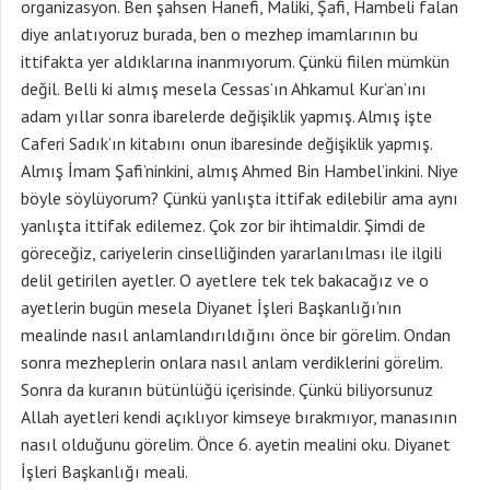
organizasyon. Ben şahsen Hanefi, Maliki, Şafi, Hambeli falan
diye anlatıyoruz burada, ben o mezhep imamlarının bu
ittifakta yer aldıklarına inanmıyorum. Çünkü fiilen mümkün
değil. Belli ki almış mesela Cessas’ın Ahkamul Kur’an’ını
adam yıllar sonra ibarelerde değişiklik yapmış. Almış işte
Caferi Sadık’ın kitabını onun ibaresinde değişiklik yapmış.
Almış İmam Şafi’ninkini, almış Ahmed Bin Hambel’inkini. Niye
böyle söylüyorum? Çünkü yanlışta ittifak edilebilir ama aynı
yanlışta ittifak edilemez. Çok zor bir ihtimaldir. Şimdi de
göreceğiz, cariyelerin cinselliğinden yararlanılması ile ilgili
delil getirilen ayetler. O ayetlere tek tek bakacağız ve o
ayetlerin bugün mesela Diyanet İşleri Başkanlığı’nın
mealinde nasıl anlamlandırıldığını önce bir görelim. Ondan
sonra mezheplerin onlara nasıl anlam verdiklerini görelim.
Sonra da kuranın bütünlüğü içerisinde. Çünkü biliyorsunuz
Allah ayetleri kendi açıklıyor kimseye bırakmıyor, manasının
nasıl olduğunu görelim. Önce 6. ayetin mealini oku. Diyanet
İşleri Başkanlığı meali.