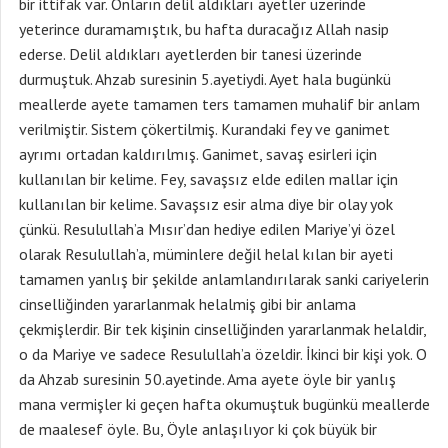
bir ittifak var. Onların delil aldıkları ayetler üzerinde
yeterince duramamıştık, bu hafta duracağız Allah nasip
ederse. Delil aldıkları ayetlerden bir tanesi üzerinde
durmuştuk. Ahzab suresinin 5.ayetiydi. Ayet hala bugünkü
meallerde ayete tamamen ters tamamen muhalif bir anlam
verilmiştir. Sistem çökertilmiş. Kurandaki fey ve ganimet
ayrımı ortadan kaldırılmış. Ganimet, savaş esirleri için
kullanılan bir kelime. Fey, savaşsız elde edilen mallar için
kullanılan bir kelime. Savaşsız esir alma diye bir olay yok
çünkü. Resulullah’a Mısır’dan hediye edilen Mariye’yi özel
olarak Resulullah’a, müminlere değil helal kılan bir ayeti
tamamen yanlış bir şekilde anlamlandırılarak sanki cariyelerin
cinselliğinden yararlanmak helalmiş gibi bir anlama
çekmişlerdir. Bir tek kişinin cinselliğinden yararlanmak helaldir,
o da Mariye ve sadece Resulullah’a özeldir. İkinci bir kişi yok. O
da Ahzab suresinin 50.ayetinde. Ama ayete öyle bir yanlış
mana vermişler ki geçen hafta okumuştuk bugünkü meallerde
de maalesef öyle. Bu, Öyle anlaşılıyor ki çok büyük bir