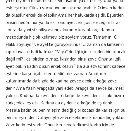
ya o” diyorsa ne demektir? Bir insanın ya bir hür eşi olur ya da
esir eşi olur. Çünkü vücudunu ancak ona açabilir. O insan kadın
da olabilir erkek de olabilir. Ama her halukarda eşidir. Eşlerden
birisini ned3n hür ya da esir onu ayetten göstereceğim biraz
sonra da yani siz biliyorsunuz kuranın kuranla açıklanma
metodunda hiç bir kelimeyi biz söylemiyoruz. Tamamını C.
Hakk söylüyor ve ayette görüyorsunuz. O zaman da kimsenin
kıpırdayacak hali kalmaz. “Veya” dediği için ikisinden biri olacak
değil mi? İkisi birden olmaz. İkisinden birisi zevc. Onunla ilgili
ayet bakın kadın olsun erkek olsun “illa ala ezvacihim: sadece
eşlerine karşı açabilirler” dediğimiz zaman. Arapların
kullanımında da bizde de kadına zevce denir, erkeğe zevc
denir. Ama fasih Arapçada yani edebi Arapça’da zevce kelimesi
yoktur. Kadına da zevc denir erkeğe de zevc denir. Tıpkı bizim
türkçedeki eş gibi. Kadına da eş denir erkeğe de eş denir.
Mesela kadın bu benim eşim dediği gibi kocası da karısı için bu
benim eşim der. Dolayısıyla zevce kelimesi kuranda hiç yoktur.
Zevc kelimesi vadır. Onun için zevc kelimesi kadın için de