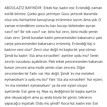
ABDULAZİZ BAYINDIR: Erkek hür, kadın esir. Evlendiği zaman
esirlik bitmez. Çünkü gücü yetmiyor. Gücü yetecek durumda
olsa onu hürriyetine kavuşturup evlenmesi lazım. Ama yok. O
zaman evlendikten sonra bu karı kocayı birbirinden ayıran
vasıf ne? Bir tek vasıf var; birisi hür zevc, birisi mülki yemin
olan zevc. Şimdi buradan kadın penceresinden bakarsanız yani
cariye penceresinden bakarsanız evlenmiş. Evlendiği kişi o
kadının nesi olur? Zevci olur değil mi başka bir şeyi olmaz.
Şimdi bu kadın “illa ama ezvacihim” ayetine uydu mu? Senin
zevcin vücudunu açabilirsin. Peki erkek penceresinden bakarsan
bunun zevcesi ama mülki yemin olan zevcesi. Diğer
zevcelerden bir farkı var. Hür değil. Şimdi “ev ma meleket
eymanuhum”a uydu mu bu? Yani “illa ala ezvacihim” hür eşleri,
“ev ma meleket eymanuhum” ya da esir eşleri oluyor
ayetlerde. Esir gene eş. Niye eş dediğimizi bir başka ayette
yine okuyacağım ama şu anda böyle bir görün, tekrarını
yapacağız inşallah. Oldu mu şimdi? Koca hür, kadın esir. Esir