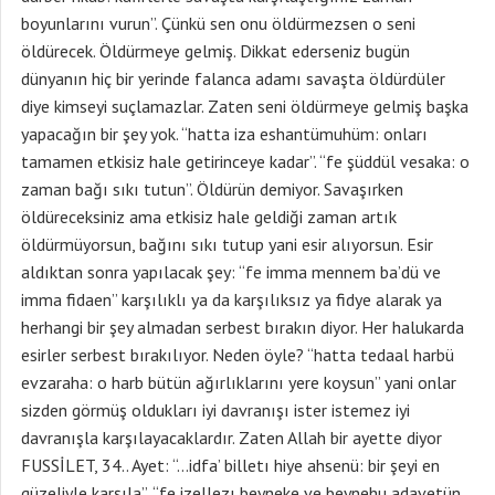
boyunlarını vurun”. Çünkü sen onu öldürmezsen o seni
öldürecek. Öldürmeye gelmiş. Dikkat ederseniz bugün
dünyanın hiç bir yerinde falanca adamı savaşta öldürdüler
diye kimseyi suçlamazlar. Zaten seni öldürmeye gelmiş başka
yapacağın bir şey yok. “hatta iza eshantümuhüm: onları
tamamen etkisiz hale getirinceye kadar”. “fe şüddül vesaka: o
zaman bağı sıkı tutun”. Öldürün demiyor. Savaşırken
öldüreceksiniz ama etkisiz hale geldiği zaman artık
öldürmüyorsun, bağını sıkı tutup yani esir alıyorsun. Esir
aldıktan sonra yapılacak şey: “fe imma mennem ba’dü ve
imma fidaen” karşılıklı ya da karşılıksız ya fidye alarak ya
herhangi bir şey almadan serbest bırakın diyor. Her halukarda
esirler serbest bırakılıyor. Neden öyle? “hatta tedaal harbü
evzaraha: o harb bütün ağırlıklarını yere koysun” yani onlar
sizden görmüş oldukları iyi davranışı ister istemez iyi
davranışla karşılayacaklardır. Zaten Allah bir ayette diyor
FUSSİLET, 34.. Ayet: “…idfa’ billetı hiye ahsenü: bir şeyi en
güzeliyle karşıla”, “fe izellezı beyneke ve beynehu adavetün