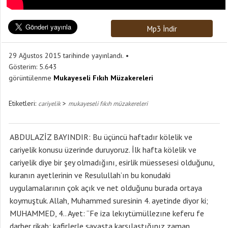
Mp3 İndir
29 Ağustos 2015 tarihinde yayınlandı.
Gösterim:
5.643
görüntülenme
Mukayeseli Fıkıh Müzakereleri
Etiketleri:
>
cariyelik
mukayeseli fıkıh müzakereleri
ABDULAZİZ BAYINDIR: Bu üçüncü haftadır kölelik ve
cariyelik konusu üzerinde duruyoruz. İlk hafta kölelik ve
cariyelik diye bir şey olmadığını, esirlik müessesesi olduğunu,
kuranın ayetlerinin ve Resulullah’ın bu konudaki
uygulamalarının çok açık ve net olduğunu burada ortaya
koymuştuk. Allah, Muhammed suresinin 4. ayetinde diyor ki;
MUHAMMED, 4.. Ayet: “Fe iza lekıytümüllezıne keferu fe
darber rikab: kafirlerle savaşta karşılaştığınız zaman