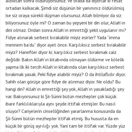
aldıktan sonra öldürüyorsunuz. Ve orada da diyorlar ki fesat
ortadan kalkacak. Şimdi siz düşünün bir yanınınız öldürülmüş
ise siz oraya sürekli düşman olursunuz. Allah bilmiyor da siz
biliyorsunuz öyle mi? O zaman bu yepyeni bir din olur, Allah’ın
dini olmaz. Ondan sonra Allah’ın emrettiği şekil uygulanır mı?
Fidye alınarak serbest bırakabilir miyiz esirler? Yada “imma
mennem ba’du” diyor ayet önce. Karşılıksız serbest bırakabilir
miyiz? Hanefiler diyor ki; karşılıkız serbest bırakmak caiz
değildir. Bakın Allah’ın kitabında olmayan öldürme ve kölelik
yapma ilk iki tercih Allah’ın kitabında olan karşılıksız serbest
bırakmak yasak. Peki fidye alabilir miyiz? O da ihtilaflıdır diyor.
Sahih olan görüşe göre fidye de alınmaz diyor. Ne oldu? Bu
hangi din? Allah’ın emrettiği şey yok, Allah’ın yasakladığı şey
var. Bakıyorsunuz ki Şii-Sünni bütün mezhepler çok küçük
ibare farklılıklarıyla aynı şeyde ittifak etmişler. Bu nasıl
oluyor? Cariyelerin cinselliğinden yararlanma konusunda da
Şii-Sünni bütün mezhepler ittifak etmiş. Bu hususta da en
küçük bir görüş ayrılığı yok. Yani tam bir ittifak var. Yüzde yüz