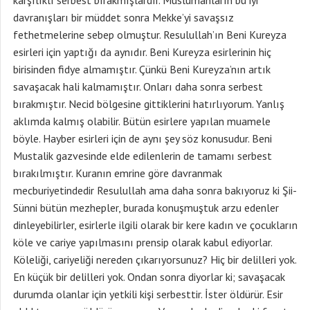
karşılıklı serbest bırakmışlardır. Müslümanların bu iyi
davranışları bir müddet sonra Mekke’yi savaşsız
fethetmelerine sebep olmuştur. Resulullah’ın Beni Kureyza
esirleri için yaptığı da aynıdır. Beni Kureyza esirlerinin hiç
birisinden fidye almamıştır. Çünkü Beni Kureyza’nın artık
savaşacak hali kalmamıştır. Onları daha sonra serbest
bırakmıştır. Necid bölgesine gittiklerini hatırlıyorum. Yanlış
aklımda kalmış olabilir. Bütün esirlere yapılan muamele
böyle. Hayber esirleri için de aynı şey söz konusudur. Beni
Mustalik gazvesinde elde edilenlerin de tamamı serbest
bırakılmıştır. Kuranın emrine göre davranmak
mecburiyetindedir Resulullah ama daha sonra bakıyoruz ki Şii-
Sünni bütün mezhepler, burada konuşmuştuk arzu edenler
dinleyebilirler, esirlerle ilgili olarak bir kere kadın ve çocukların
köle ve cariye yapılmasını prensip olarak kabul ediyorlar.
Köleliği, cariyeliği nereden çıkarıyorsunuz? Hiç bir delilleri yok.
En küçük bir delilleri yok. Ondan sonra diyorlar ki; savaşacak
durumda olanlar için yetkili kişi serbesttir. İster öldürür. Esir