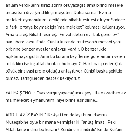
anlam verdiklerini biraz sonra okuyacağız ama birinci mesele
anlaşılsın diye şimdilik girmeyelim. Daha sonra. “Ev ma
meleket eymanukum” dediğinde nikahlı esir eşi oluyor. Sadece
o farkı ortaya koymak için “ma meleket” kelimesi kullanılıyor.
Ama o a eş. Nikahlı esir eş. “Fe vahideten ev” bak gene “ev”
aynı ibare, aynı ifade. Çünkü kuranda müteşabih mesani yani
birbirine benzer ayetler anlayışı vardır. O benzerlikle
açıklamaya gidilir. Ama bu kurana keyiflerine göre anlam veren
artık kim ise inşallah bunları bulmayı C. Hakk nasip eder. Çok
büyük bir siyasi proje olduğu anlaşılıyor. Çünkü başka şekilde
olmaz. Tarihçilerden destek bekliyoruz.
YAHYA ŞENOL: Esas vurgu yapacağımız şey “illa ezvacihim ev
ma meleket eymanuhum” niye birine esir birine…
ABDULAZİZ BAYINDIR: Ayetten dolayı bunu diyoruz.
Müteşabihe öyle bir mana vermişler ki; “anlaşılmaz”. Peki
Allah kime indirdi bu kuranı? Kendine mi indirdi? Bir de Kur’ani