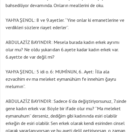
bahsediliyor devamında. Onların meallerini de oku.
YAHYA ŞENOL: 8 ve 9.ayetler. “Yine onlar ki emanetlerine ve
verdikleri sözlere riayet ederler”.
ABDULAZİZ BAYINDIR: Mesela burada kadın erkek ayrımı
olur mu? Ne oldu yukarıdan 6.ayete kadar kadın erkek var.
6.ayette de var değil mi?
YAHYA ŞENOL: 5 idi o. 6: MUMİNUN, 6.. Ayet: İlla ala
ezvacihim ev ma meleket eymanühüm fe innehüm ğayru
melumın”.
ABDULAZİZ BAYINDIR: Sadece 6’da değiştiriyorsunuz, 7.sinde
gene kadın erkek var. Böyle bir ifade olur mu? “Ma meleket
eymanuhum” derseniz, dediğim gibi kadınında esiri olabilir
erkeğin de esiri olabilir. Sen erkek olarak kendi esirinden cinsel
olarak yararlanıyorsan ve bu ayeti delil getiriyorsan, o zaman