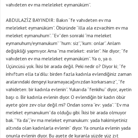
vahıdeten ev ma meleleket eymanüküm”.
ABDULAZİZ BAYINDIR: Bakın “fe vahıdeten ev ma
meleleket eymanüküm”. Öbüründe “illa ala ezvacihim ev ma
meleket eymanuhum”. “Ev”den sonraki “ma meleket
eymanuhum/eymanukum” “hum: siz”,”kum: onlar”. Anlam
değişikliği yapmıyor. Ama “ma meleket: esirler”. Ne diyor; “fe
vahıdeten ev ma meleleket eymanüküm”. Ya o, ya o.
Üçüncüsü yok. İkisi bir arada değil. Peki nedir o? Diyor ki; “fe
inhıftum ella ta’dilu: birden fazla kadınla evlendiğiniz zaman
aralarındaki dengeyi kuramayacağınızdan korkarsanız”, “fe
vahideten: bir kadınla evlenin”. Yukarıda “fenkihu” diyor, ayetin
başı o. Bir kadınla evlenin diyor. O evlendiğin bir kadın öbür
ayete göre zev olur değil mi? Ondan sonra “ev: yada”. “Ev ma
meleket eymanukum”da olduğu gibi. İkisi bir arada olmuyor
bak. “Ya da”,”ev ma meleket eymanukum: yada hakimiyetiniz
altında olan kadınlarla evlenin” diyor. Ya onunla evlenin yada
onunla evlenin diyor. Bu ayete de kuranla yüzde yüz zıt