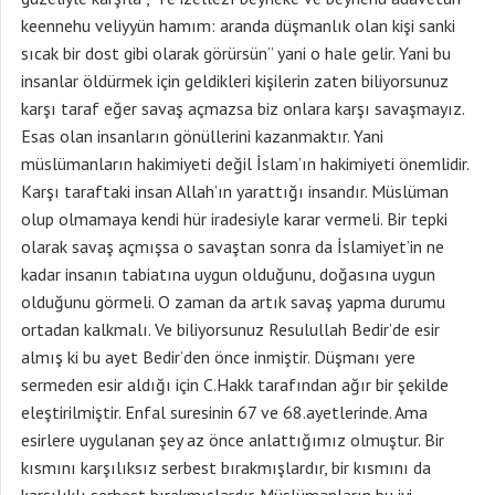
keennehu veliyyün hamım: aranda düşmanlık olan kişi sanki
sıcak bir dost gibi olarak görürsün” yani o hale gelir. Yani bu
insanlar öldürmek için geldikleri kişilerin zaten biliyorsunuz
karşı taraf eğer savaş açmazsa biz onlara karşı savaşmayız.
Esas olan insanların gönüllerini kazanmaktır. Yani
müslümanların hakimiyeti değil İslam’ın hakimiyeti önemlidir.
Karşı taraftaki insan Allah’ın yarattığı insandır. Müslüman
olup olmamaya kendi hür iradesiyle karar vermeli. Bir tepki
olarak savaş açmışsa o savaştan sonra da İslamiyet’in ne
kadar insanın tabiatına uygun olduğunu, doğasına uygun
olduğunu görmeli. O zaman da artık savaş yapma durumu
ortadan kalkmalı. Ve biliyorsunuz Resulullah Bedir’de esir
almış ki bu ayet Bedir’den önce inmiştir. Düşmanı yere
sermeden esir aldığı için C.Hakk tarafından ağır bir şekilde
eleştirilmiştir. Enfal suresinin 67 ve 68.ayetlerinde. Ama
esirlere uygulanan şey az önce anlattığımız olmuştur. Bir
kısmını karşılıksız serbest bırakmışlardır, bir kısmını da