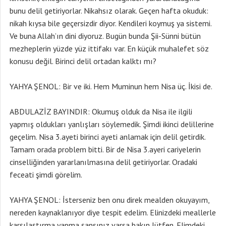
bunu delil getiriyorlar. Nikahsız olarak. Geçen hafta okuduk:
nikah kıysa bile geçersizdir diyor. Kendileri koymuş ya sistemi.
Ve buna Allah’ın dini diyoruz. Bugün bunda Şii-Sünni bütün
mezheplerin yüzde yüz ittifakı var. En küçük muhalefet söz
konusu değil. Birinci delil ortadan kalktı mı?
YAHYA ŞENOL: Bir ve iki. Hem Muminun hem Nisa üç. İkisi de.
ABDULAZİZ BAYINDIR: Okumuş olduk da Nisa ile ilgili
yapmış oldukları yanlışları söylemedik. Şimdi ikinci delillerine
geçelim. Nisa 3.ayeti birinci ayeti anlamak için delil getirdik.
Tamam orada problem bitti. Bir de Nisa 3.ayeri cariyelerin
cinselliğinden yararlanılmasına delil getiriyorlar. Oradaki
feceati şimdi görelim.
YAHYA ŞENOL: İsterseniz ben onu direk mealden okuyayım,
nereden kaynaklanıyor diye tespit edelim. Elinizdeki meallerle
karşılaştırma yapma şansınız varsa bakın lütfen. Elimdeki