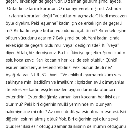
geçerli erkek için de geçerlidir. O zaman gelelim şimdi ayete.
“Onlar ki ırzlarını korurlar”. O manayı verelim şimdi. Aslında
“ırzlarını korurlar” değil “vücutlarını açmazlar”. Hadi mecazen
öyle diyelim. Peki “eşlerine” kadın için de erkek için de geçerli
mi? Bir kadın eşine bütün vücudunu açabilir mi? Bir erkek eşine
bütün vücudunu açar mı? Bak şimdi bu bir. Yani kadın içinde
erkek için de geçerli oldu mu “veya” dediğimizde? Ki “veya”
diyen Allah, biz demiyoruz. Bu bir. İkinciye geçelim. Şimdi kadın
esir, koca zevc. Karı kocanın her ikisi de esir olabilir. Çünkü
esirleri birbirleriyle evlendirebiliriz. Peki bunun delili ne?
Aşağıda var. NUR, 32.. Ayet: “Ve enkihül eyama minküm ves
salihıyne min ıbadiküm ve imaiküm : içnizden evli olmayanlar
ile erkek ve kadın esşrlerinizden uygun durumda olanları
evlendirin”. Evlendirdiğimiz zaman karı kocanın her ikisi esir
olur mu? Peki biri diğerinin mülki yemininde mi olur yani
hakimiyetine mi olur? Az önce dedik ya esir alma meselesi. Biri
diğerini esir mi almış oldu? Yok. Biri diğerinin eşi olur zevci
olur. Her ikisi esir olduğu zamanda ikisinin de mümin olduğunu