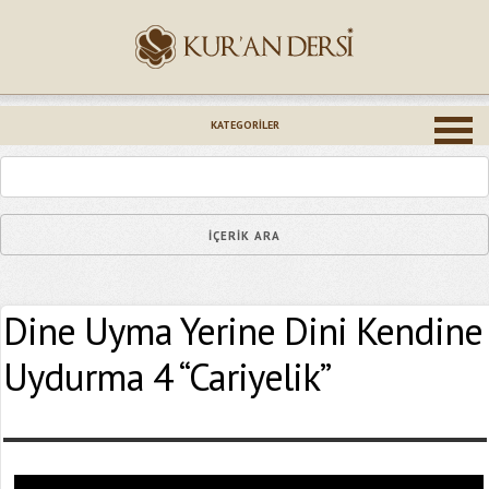
İsminiz (*)
KATEGORILER
Epostanız (*)
Dine Uyma Yerine Dini Kendine
Yaşadığınız Hatanın Ayrıntıları
Uydurma 4 “Cariyelik”
Bağlantıyı Gönderin