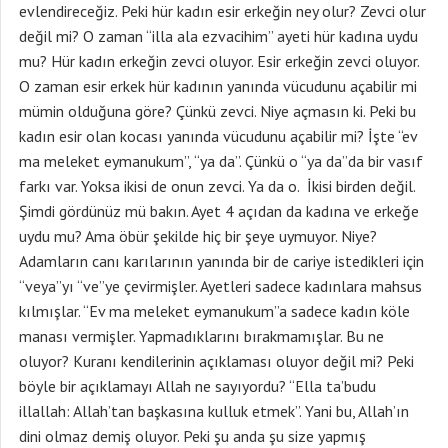
evlendireceğiz. Peki hür kadın esir erkeğin ney olur? Zevci olur
değil mi? O zaman “illa ala ezvacihim” ayeti hür kadına uydu
mu? Hür kadın erkeğin zevci oluyor. Esir erkeğin zevci oluyor.
O zaman esir erkek hür kadının yanında vücudunu açabilir mi
mümin olduğuna göre? Çünkü zevci. Niye açmasın ki. Peki bu
kadın esir olan kocası yanında vücudunu açabilir mi? İşte “ev
ma meleket eymanukum”, “ya da”. Çünkü o “ya da”da bir vasıf
farkı var. Yoksa ikisi de onun zevci. Ya da o. İkisi birden değil.
Şimdi gördünüz mü bakın. Ayet 4 açıdan da kadına ve erkeğe
uydu mu? Ama öbür şekilde hiç bir şeye uymuyor. Niye?
Adamların canı karılarının yanında bir de cariye istedikleri için
“veya”yı “ve”ye çevirmişler. Ayetleri sadece kadınlara mahsus
kılmışlar. “Ev ma meleket eymanukum”a sadece kadın köle
manası vermişler. Yapmadıklarını bırakmamışlar. Bu ne
oluyor? Kuranı kendilerinin açıklaması oluyor değil mi? Peki
böyle bir açıklamayı Allah ne sayıyordu? “Ella ta’budu
illallah: Allah’tan başkasına kulluk etmek”. Yani bu, Allah’ın
dini olmaz demiş oluyor. Peki şu anda şu size yapmış