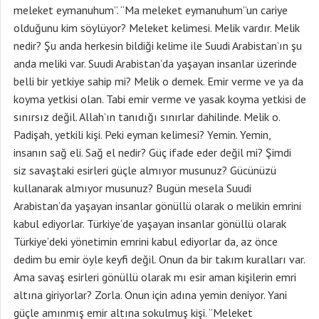
meleket eymanuhum”. “Ma meleket eymanuhum”un cariye
olduğunu kim söylüyor? Meleket kelimesi. Melik vardır. Melik
nedir? Şu anda herkesin bildiği kelime ile Suudi Arabistan’ın şu
anda meliki var. Suudi Arabistan’da yaşayan insanlar üzerinde
belli bir yetkiye sahip mi? Melik o demek. Emir verme ve ya da
koyma yetkisi olan. Tabi emir verme ve yasak koyma yetkisi de
sınırsız değil. Allah’ın tanıdığı sınırlar dahilinde. Melik o.
Padişah, yetkili kişi. Peki eyman kelimesi? Yemin. Yemin,
insanın sağ eli. Sağ el nedir? Güç ifade eder değil mi? Şimdi
siz savaştaki esirleri güçle almıyor musunuz? Gücünüzü
kullanarak almıyor musunuz? Bugün mesela Suudi
Arabistan’da yaşayan insanlar gönüllü olarak o melikin emrini
kabul ediyorlar. Türkiye’de yaşayan insanlar gönüllü olarak
Türkiye’deki yönetimin emrini kabul ediyorlar da, az önce
dedim bu emir öyle keyfi değil. Onun da bir takım kuralları var.
Ama savaş esirleri gönüllü olarak mı esir aman kişilerin emri
altına giriyorlar? Zorla. Onun için adına yemin deniyor. Yani
güçle amınmış emir altına sokulmuş kişi. “Meleket