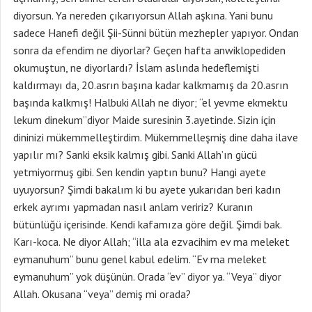
diyorsun. Ya nereden çıkarıyorsun Allah aşkına. Yani bunu
sadece Hanefi değil Şii-Sünni bütün mezhepler yapıyor. Ondan
sonra da efendim ne diyorlar? Geçen hafta anwiklopediden
okumuştun, ne diyorlardı? İslam aslında hedeflemişti
kaldırmayı da, 20.asrın başına kadar kalkmamış da 20.asrın
başında kalkmış! Halbuki Allah ne diyor; “el yevme ekmektu
lekum dinekum”diyor Maide suresinin 3.ayetinde. Sizin için
dininizi mükemmelleştirdim. Mükemmelleşmiş dine daha ilave
yapılır mı? Sanki eksik kalmış gibi. Sanki Allah’ın gücü
yetmiyormuş gibi. Sen kendin yaptın bunu? Hangi ayete
uyuyorsun? Şimdi bakalım ki bu ayete yukarıdan beri kadın
erkek ayrımı yapmadan nasıl anlam veririz? Kuranın
bütünlüğü içerisinde. Kendi kafamıza göre değil. Şimdi bak.
Karı-koca. Ne diyor Allah; “illa ala ezvacihim ev ma meleket
eymanuhum” bunu genel kabul edelim. “Ev ma meleket
eymanuhum” yok düşünün. Orada “ev” diyor ya. “Veya” diyor
Allah. Okusana “veya” demiş mi orada?