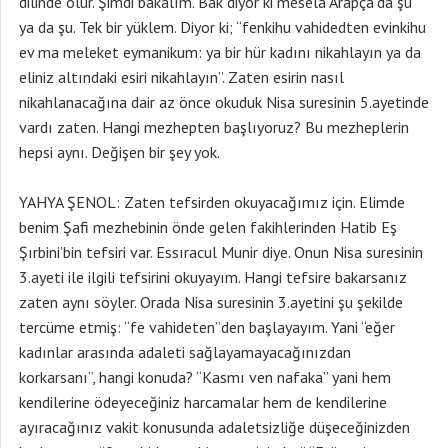
dilinde olur. Şimdi bakalım. Bak diyor ki mesela Arapça’da şu
ya da şu. Tek bir yüklem. Diyor ki; “fenkihu vahidedten evinkihu
ev ma meleket eymanikum: ya bir hür kadını nikahlayın ya da
eliniz altındaki esiri nikahlayın”. Zaten esirin nasıl
nikahlanacağına dair az önce okuduk Nisa suresinin 5.ayetinde
vardı zaten. Hangi mezhepten başlıyoruz? Bu mezheplerin
hepsi aynı. Değişen bir şey yok.
YAHYA ŞENOL: Zaten tefsirden okuyacağımız için. Elimde
benim Şafi mezhebinin önde gelen fakihlerinden Hatib Eş
Şırbini’bin tefsiri var. Essıracul Munir diye. Onun Nisa suresinin
3.ayeti ile ilgili tefsirini okuyayım. Hangi tefsire bakarsanız
zaten aynı söyler. Orada Nisa suresinin 3.ayetini şu şekilde
tercüme etmiş: “fe vahideten”den başlayayım. Yani “eğer
kadınlar arasında adaleti sağlayamayacağınızdan
korkarsanı”, hangi konuda? “Kasmı ven nafaka” yani hem
kendilerine ödeyeceğiniz harcamalar hem de kendilerine
ayıracağınız vakit konusunda adaletsizliğe düşeceğinizden