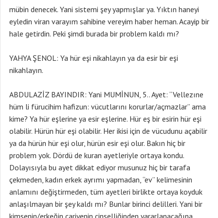
mübin denecek. Yani sistemi şey yapmışlar ya. Yıktın haneyi
eyledin viran varayım sahibine vereyim haber heman. Acayip bir
hale getirdin. Peki şimdi burada bir problem kaldı mı?
YAHYA ŞENOL: Ya hür eşi nikahlayın ya da esir bir eşi
nikahlayın.
ABDULAZİZ BAYINDIR: Yani MUMİNUN, 5.. Ayet: “Vellezıne
hüm li fürucihim hafizun: vücutlarını korurlar/açmazlar” ama
kime? Ya hür eşlerine ya esir eşlerine. Hür eş bir esirin hür eşi
olabilir. Hürün hür eşi olabilir. Her ikisi için de vücudunu açabilir
ya da hürün hür eşi olur, hürün esir eşi olur. Bakın hiç bir
problem yok. Dördü de kuran ayetleriyle ortaya kondu.
Dolayısıyla bu ayet dikkat ediyor musunuz hiç bir tarafa
çekmeden, kadın erkek ayrımı yapmadan, “ev” kelimesinin
anlamını değiştirmeden, tüm ayetleri birlikte ortaya koyduk
anlaşılmayan bir şey kaldı mı? Bunlar birinci delilleri. Yani bir
kimsenin/erkeğin cariyenin cinselliğinden yararlanacağına