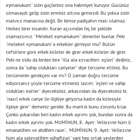
eymanukum” sizin güçleriniz ona hakmiyet kuruyor. Gücünüz
olmasaydı gelip sizin emriniz altına girmezdi. Bu yoksa sizin
malınız manasına değil. Bir kimse padişahın malı olamaz.
Herkes birer insandır. Kuran açısından hiç bir şekilde
olamazsınız. “Meleket eymanukum” denenler bunlar. Peki
“meleket eymanukum”a erkekler girmiyor mu? Bütün
tefsirlere göre erkek köleler de girer erkek köleler de girer.
Peki ne oldu da birden bire “illa ala ezvacihim: eşleri” dediniz,
sonra da “sahip oldukları cariyeler” diye tercüme ettiniz. Bu
tercümenin gerekçesi var mı? O zaman doğru tercüme
ediyorsanız şöyle tercüme etmeniz lazım: “eşleri ve sahip
oldukları esirler” diyeceksiniz, arkasından da diyeceksiniz ki;
“nasıl erkek cariye ile ilişkiye giriyorsa kadın da kölesiyle
ilşkiye girer” demeniz gerekir. Bu mantık bunu zorunlu kılar.
Çünkü yukarıdan beri kadın erkek ayrımı yok, bundan sonra da
kadın erkek ayrımı yok. MUMİNUN, 8.. Ayet: Vellezıne hüm li
emanatihim ve ahdihim raun”, MUMİNUN, 9.. Ayet: Vellezıne
hüm ala salevatihim yühafizun” yani hep ortak şeylerden