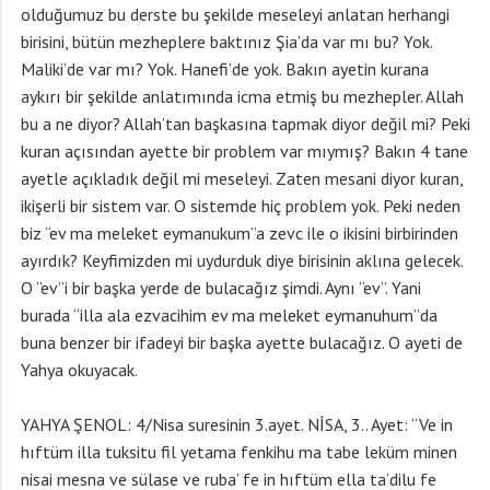
olduğumuz bu derste bu şekilde meseleyi anlatan herhangi
birisini, bütün mezheplere baktınız Şia’da var mı bu? Yok.
Maliki’de var mı? Yok. Hanefi’de yok. Bakın ayetin kurana
aykırı bir şekilde anlatımında icma etmiş bu mezhepler. Allah
bu a ne diyor? Allah’tan başkasına tapmak diyor değil mi? Peki
kuran açısından ayette bir problem var mıymış? Bakın 4 tane
ayetle açıkladık değil mi meseleyi. Zaten mesani diyor kuran,
ikişerli bir sistem var. O sistemde hiç problem yok. Peki neden
biz “ev ma meleket eymanukum”a zevc ile o ikisini birbirinden
ayırdık? Keyfimizden mi uydurduk diye birisinin aklına gelecek.
O “ev”i bir başka yerde de bulacağız şimdi. Aynı “ev”. Yani
burada “illa ala ezvacihim ev ma meleket eymanuhum”da
buna benzer bir ifadeyi bir başka ayette bulacağız. O ayeti de
Yahya okuyacak.
YAHYA ŞENOL: 4/Nisa suresinin 3.ayet. NİSA, 3.. Ayet: “Ve in
hıftüm illa tuksitu fil yetama fenkihu ma tabe leküm minen
nisai mesna ve sülase ve ruba’ fe in hıftüm ella ta’dilu fe