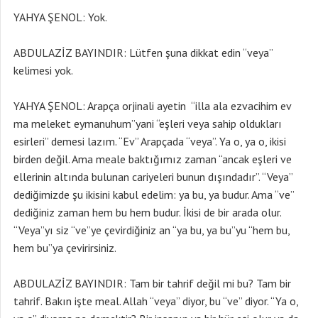
YAHYA ŞENOL: Yok.
ABDULAZİZ BAYINDIR: Lütfen şuna dikkat edin “veya”
kelimesi yok.
YAHYA ŞENOL: Arapça orjinali ayetin “illa ala ezvacihim ev
ma meleket eymanuhum”yani “eşleri veya sahip oldukları
esirleri” demesi lazım. “Ev” Arapçada “veya”. Ya o, ya o, ikisi
birden değil. Ama meale baktığımız zaman “ancak eşleri ve
ellerinin altında bulunan cariyeleri bunun dışındadır”. “Veya”
dediğimizde şu ikisini kabul edelim: ya bu, ya budur. Ama “ve”
dediğiniz zaman hem bu hem budur. İkisi de bir arada olur.
“Veya”yı siz “ve”ye çevirdiğiniz an “ya bu, ya bu”yu “hem bu,
hem bu”ya çevirirsiniz.
ABDULAZİZ BAYINDIR: Tam bir tahrif değil mi bu? Tam bir
tahrif. Bakın işte meal. Allah “veya” diyor, bu “ve” diyor. “Ya o,