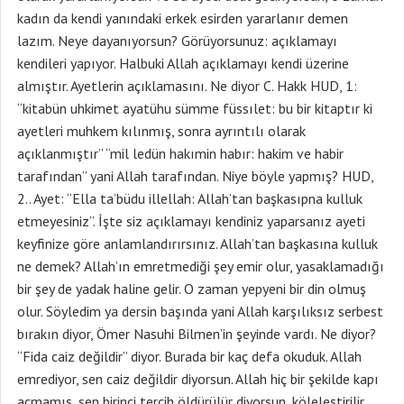
kadın da kendi yanındaki erkek esirden yararlanır demen
lazım. Neye dayanıyorsun? Görüyorsunuz: açıklamayı
kendileri yapıyor. Halbuki Allah açıklamayı kendi üzerine
almıştır. Ayetlerin açıklamasını. Ne diyor C. Hakk HUD, 1:
“kitabün uhkimet ayatühu sümme füssılet: bu bir kitaptır ki
ayetleri muhkem kılınmış, sonra ayrıntılı olarak
açıklanmıştır” “mil ledün hakımin habır: hakim ve habir
tarafından” yani Allah tarafından. Niye böyle yapmış? HUD,
2.. Ayet: “Ella ta’büdu illellah: Allah’tan başkasıpna kulluk
etmeyesiniz”. İşte siz açıklamayı kendiniz yaparsanız ayeti
keyfinize göre anlamlandırırsınız. Allah’tan başkasına kulluk
ne demek? Allah’ın emretmediği şey emir olur, yasaklamadığı
bir şey de yadak haline gelir. O zaman yepyeni bir din olmuş
olur. Söyledim ya dersin başında yani Allah karşılıksız serbest
bırakın diyor, Ömer Nasuhi Bilmen’in şeyinde vardı. Ne diyor?
“Fida caiz değildir” diyor. Burada bir kaç defa okuduk. Allah
emrediyor, sen caiz değildir diyorsun. Allah hiç bir şekilde kapı
açmamış, sen birinci tercih öldürülür diyorsun, köleleştirilir