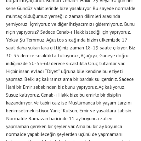
doğal ihtiyaçlardır. Bunları Cenab-ı Hakk 29 veya 30 gün her
sene Gündüz vakitlerinde bize yasaklıyor. Bu sayede normalde
muhtaç olduğumuz yemeği o zaman dilimleri arasında
yemiyoruz, İçmiyoruz ve diğer ihtiyacımızı gidermiyoruz. Bunu
niçin yapıyoruz? Sadece Cenab-ı Hakk istediği için yapıyoruz.
Yoksa Şu Temmuz, Ağustos sıcağında bizim ülkemizde 17
saat daha yukarılara gittiğiniz zaman 18-19 saate çıkıyor. Biz
30-35 derece sıcaklıkta tutuyoruz, Aşağıya, Güneye doğru
indiğinizde 50-55-60 derece sıcaklıkta Oruç tutanlar var.
Hiçbir insan evladı “Diyet” uğruna bile kendine bu eziyeti
yapmaz. Belki aç kalırsınız ama bir bardak su içersiniz. Sadece
İlahi bir Emir sebebinden biz bunu yapıyoruz. Aç kalıyoruz,
Susuz kalıyoruz. Cenab-ı Hakk bize bu emirle bir disiplin
kazandırıyor. Ve tabiri caiz ise Müslümanca bir yaşam tarzını
benimsetmek istiyor. Yani; “Kulsun, Emir ve yasaklara tabisin.
Normalde Ramazan haricinde 11 ay boyunca zaten
yapmaman gereken bir şeyler var. Ama bu bir ay boyunca
normalde yapabileceğin şeylerden üçünü de yapmamanı