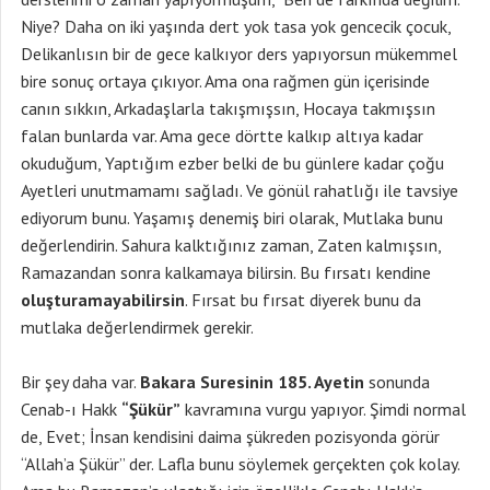
Niye? Daha on iki yaşında dert yok tasa yok gencecik çocuk,
Delikanlısın bir de gece kalkıyor ders yapıyorsun mükemmel
bire sonuç ortaya çıkıyor. Ama ona rağmen gün içerisinde
canın sıkkın, Arkadaşlarla takışmışsın, Hocaya takmışsın
falan bunlarda var. Ama gece dörtte kalkıp altıya kadar
okuduğum, Yaptığım ezber belki de bu günlere kadar çoğu
Ayetleri unutmamamı sağladı. Ve gönül rahatlığı ile tavsiye
ediyorum bunu. Yaşamış denemiş biri olarak, Mutlaka bunu
değerlendirin. Sahura kalktığınız zaman, Zaten kalmışsın,
Ramazandan sonra kalkamaya bilirsin. Bu fırsatı kendine
oluşturamayabilirsin
. Fırsat bu fırsat diyerek bunu da
mutlaka değerlendirmek gerekir.
Bir şey daha var.
Bakara Suresinin 185. Ayetin
sonunda
Cenab-ı Hakk
“Şükür”
kavramına vurgu yapıyor. Şimdi normal
de, Evet; İnsan kendisini daima şükreden pozisyonda görür
“Allah’a Şükür” der. Lafla bunu söylemek gerçekten çok kolay.