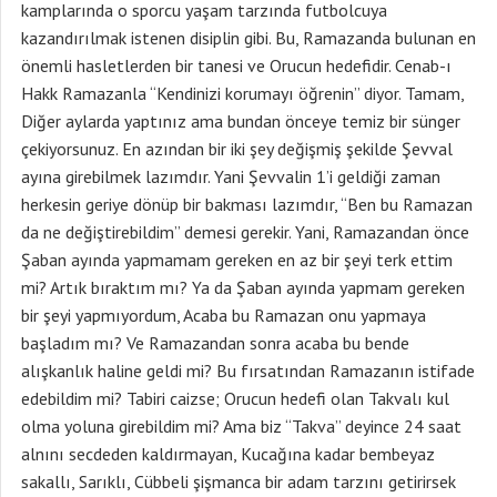
kamplarında o sporcu yaşam tarzında futbolcuya
kazandırılmak istenen disiplin gibi. Bu, Ramazanda bulunan en
önemli hasletlerden bir tanesi ve Orucun hedefidir. Cenab-ı
Hakk Ramazanla “Kendinizi korumayı öğrenin” diyor. Tamam,
Diğer aylarda yaptınız ama bundan önceye temiz bir sünger
çekiyorsunuz. En azından bir iki şey değişmiş şekilde Şevval
ayına girebilmek lazımdır. Yani Şevvalin 1’i geldiği zaman
herkesin geriye dönüp bir bakması lazımdır, “Ben bu Ramazan
da ne değiştirebildim” demesi gerekir. Yani, Ramazandan önce
Şaban ayında yapmamam gereken en az bir şeyi terk ettim
mi? Artık bıraktım mı? Ya da Şaban ayında yapmam gereken
bir şeyi yapmıyordum, Acaba bu Ramazan onu yapmaya
başladım mı? Ve Ramazandan sonra acaba bu bende
alışkanlık haline geldi mi? Bu fırsatından Ramazanın istifade
edebildim mi? Tabiri caizse; Orucun hedefi olan Takvalı kul
olma yoluna girebildim mi? Ama biz “Takva” deyince 24 saat
alnını secdeden kaldırmayan, Kucağına kadar bembeyaz
sakallı, Sarıklı, Cübbeli şişmanca bir adam tarzını getirirsek