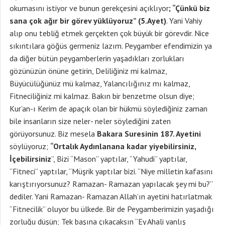
okumasını istiyor ve bunun gerekçesini açıklıyor
; “Çünkü biz
sana çok ağır bir görev yüklüyoruz” (5.Ayet)
. Yani Vahiy
alıp onu tebliğ etmek gerçekten çok büyük bir görevdir. Nice
sıkıntılara göğüs germeniz lazım. Peygamber efendimizin ya
da diğer bütün peygamberlerin yaşadıkları zorlukları
gözünüzün önüne getirin, Deliliğiniz mi kalmaz,
Büyücülüğünüz mü kalmaz, Yalancılığınız mı kalmaz,
Fitneciliğiniz mi kalmaz. Bakın bir benzetme olsun diye;
Kur’an-ı Kerim de apaçık olan bir hükmü söylediğiniz zaman
bile insanların size neler- neler söylediğini zaten
görüyorsunuz. Biz mesela
Bakara Suresinin 187. Ayetini
söylüyoruz;
“Ortalık Aydınlanana kadar yiyebilirsiniz,
İçebilirsiniz
”, Bizi “Mason” yaptılar, “Yahudi” yaptılar,
“Fitneci” yaptılar, “Müşrik yaptılar bizi. “Niye milletin kafasını
karıştırıyorsunuz? Ramazan- Ramazan yapılacak şey mi bu?”
dediler. Yani Ramazan- Ramazan Allah’ın ayetini hatırlatmak
“Fitnecilik” oluyor bu ülkede. Bir de Peygamberimizin yaşadığı
zorluğu düşün; Tek başına çıkacaksın “Ey Ahali yanlış