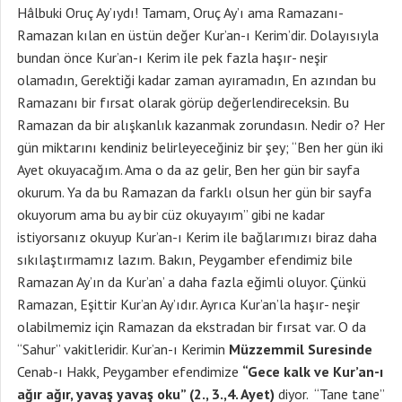
Hâlbuki Oruç Ay’ıydı! Tamam, Oruç Ay’ı ama Ramazanı-
Ramazan kılan en üstün değer Kur’an-ı Kerim’dir. Dolayısıyla
bundan önce Kur’an-ı Kerim ile pek fazla haşır- neşir
olamadın, Gerektiği kadar zaman ayıramadın, En azından bu
Ramazanı bir fırsat olarak görüp değerlendireceksin. Bu
Ramazan da bir alışkanlık kazanmak zorundasın. Nedir o? Her
gün miktarını kendiniz belirleyeceğiniz bir şey; “Ben her gün iki
Ayet okuyacağım. Ama o da az gelir, Ben her gün bir sayfa
okurum. Ya da bu Ramazan da farklı olsun her gün bir sayfa
okuyorum ama bu ay bir cüz okuyayım” gibi ne kadar
istiyorsanız okuyup Kur’an-ı Kerim ile bağlarımızı biraz daha
sıkılaştırmamız lazım. Bakın, Peygamber efendimiz bile
Ramazan Ay’ın da Kur’an’ a daha fazla eğimli oluyor. Çünkü
Ramazan, Eşittir Kur’an Ay’ıdır. Ayrıca Kur’an’la haşır- neşir
olabilmemiz için Ramazan da ekstradan bir fırsat var. O da
“Sahur” vakitleridir. Kur’an-ı Kerimin
Müzzemmil Suresinde
Cenab-ı Hakk, Peygamber efendimize
“Gece kalk ve Kur’an-ı
ağır ağır, yavaş yavaş oku” (2., 3.,4. Ayet)
diyor. “Tane tane”