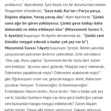
yoldasınız” diyeceksiniz. İşte böyle zor bir duruma hazırlarken
Peygamber efendimizi;
“Gece kalk, Kur’an-ı Parça parça,
Düşüne düşüne, Yavaş yavaş oku”
diyen Ayetlerde
“Çünkü
sana ağır bir görev yüklüyoruz. Çünkü gece kalkışı daha
dokunaklı ve daha etkileyici olur” (Müzzemmil Suresi 5.,
6. Ayetler)
buyuruyor. Ve Ayetin devamında da ;
“Çünkü seni
Gündüz meşgul edecek o kadar çok şey var ki”(
Müzemmil Suresi 7.Ayet)
buyuruyor. İştesin, Birinin yanında
çalışıyorsan patronun dırdırını çekeceksin, Emir altındasın
“Onu yap, Bunu yapma”. İşverensen bin bir türlü dert zaten
seni bekliyor; “Ay sonu nasıl gelecek, Maaşlar nasıl ödenecek,
Ödemeleri yapabilecek miyiz? Ödemeleri alabilecek miyiz?”
gibi. Öğrenciysen sınav var, gelecek kaygısı. Anne, Baba isen
çocuklar. Gençsen “Evleneceğim, Evlenmeyeceğim”.
Evlendiysen Hanım dırdırı, Koca dırdırı. Yani o kadar çok şey
var ki, Gündüz bunların hepsi var. Ama gece kalktığın zaman
seni bunlardan hangisi meşgul edebilecek? Zaten Akşam
kafan şişmiş, Davul gibi olmuş yatmışsın, Uykunu almışsın,