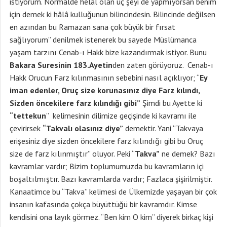
istiyorum. Normalde helal olan üç şeyi de yapmıyorsan benim
için demek ki hâlâ kulluğunun bilincindesin. Bilincinde değilsen
en azından bu Ramazan sana çok büyük bir fırsat
sağlıyorum” denilmek istenerek bu sayede Müslümanca
yaşam tarzını Cenab-ı Hakk bize kazandırmak istiyor. Bunu
Bakara Suresinin 183.Ayetin
den zaten görüyoruz. Cenab-ı
Hakk Orucun Farz kılınmasının sebebini nasıl açıklıyor; “
Ey
iman edenler, Oruç size korunasınız diye Farz kılındı,
Sizden öncekilere farz kılındığı gibi”
Şimdi bu Ayette ki
“tettekun
” kelimesinin dilimize geçişinde ki kavramı ile
çevirirsek
“Takvalı olasınız diye”
demektir. Yani “Takvaya
erişesiniz diye sizden öncekilere farz kılındığı gibi bu Oruç
size de farz kılınmıştır” oluyor. Peki “
Takva”
ne demek? Bazı
kavramlar vardır; Bizim toplumumuzda bu kavramların içi
boşaltılmıştır. Bazı kavramlarda vardır; Fazlaca şişirilmiştir.
Kanaatimce bu “Takva” kelimesi de Ülkemizde yaşayan bir çok
insanın kafasında çokça büyüttüğü bir kavramdır. Kimse
kendisini ona layık görmez. “Ben kim O kim” diyerek birkaç kişi