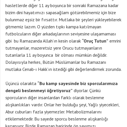
hasletlerde diğer 11 ay boyunca bir sonraki Ramazana kadar
bizim dini hayatımızı sapasağlam götürebilmemiz için bize
bulunmaz eşsiz bir fırsattır. Mutlaka bir şeyleri yükleyebilerek
gitmemiz lazım. O yüzden tıpkı kampa katılmayan
futbolcuların diğer arkadaşlarının seviyesine ulaşamaması
gibi bu Ramazanda Allah’ın kesin olarak
“Oruç Tutun”
emrini
tutmayanlar, mazeretsiz yere Orucu tutmayanların
tutanlarla 11 ay boyunca bir olması mümkün değildir.
Dolayısıyla herkes, Bütün Müslümanlar bu Ramazanı
mutlaka Cenab-ı Hakk’ın istediği gibi değerlendirmek zorunda.
Üçüncü olarakta
“Bu kamp sayesinde biz sporcularımıza
dengeli beslenmeyi öğretiyoruz”
diyorlar. Çünkü
sporcuların diğer insanlardan farklı olarak beslenme
alışkanlıkları vardır. Onlar her bulduğu şeyi, Yağlı yiyecekleri,
Abur cuburları fazla yiyemezler. Metabolizmalarını
etkilemektedir. Bu sayede sporcu beslenme alışkanlığı
kazanıyor. Bizde Ramazan haricinde ön sayımızı