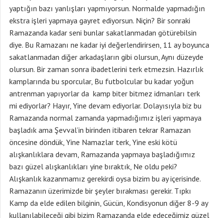
yaptığın bazı yanlışları yapmıyorsun. Normalde yapmadığın
ekstra işleri yapmaya gayret ediyorsun. Niçin? Bir sonraki
Ramazanda kadar seni bunlar sakatlanmadan götürebilsin
diye. Bu Ramazanı ne kadar iyi değerlendirirsen, 11 ay boyunca
sakatlanmadan diğer arkadaşların gibi olursun, Aynı düzeyde
olursun. Bir zaman sonra ibadetlerini terk etmezsin. Hazırlık
kamplarında bu sporcular, Bu futbolcular bu kadar yoğun
antrenman yapıyorlar da kamp biter bitmez idmanları terk
mi ediyorlar? Hayır, Yine devam ediyorlar. Dolayısıyla biz bu
Ramazanda normal zamanda yapmadığımız işleri yapmaya
başladık ama Şevval’in birinden itibaren tekrar Ramazan
öncesine döndük, Yine Namazlar terk, Yine eski kötü
alışkanlıklara devam, Ramazanda yapmaya başladığımız
bazı güzel alışkanlıkları yine bıraktık, Ne oldu peki?
Alışkanlık kazanmamız gerekirdi oysa bizim bu ay içerisinde.
Ramazanın üzerimizde bir şeyler bırakması gerekir. Tıpkı
Kamp da elde edilen bilginin, Gücün, Kondisyonun diğer 8-9 ay
kullanılabileceği gibi bizim Ramazanda elde edeceğimiz güzel