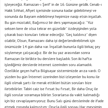
işleyeceğiz. Ramazan-ı Şerif’ in de 16. Gününe geldik. Cenab-ı
Hakk Sıhhat, Afiyet içerisinde sonuna kadar gidebilmeyi ve
sonunda da Bayram edebilmeyi hepimize nasip etsin inşallah.
Bu gün müstakil, Bağımsız bir ders yapmayacağız. “Yüz
seksen kere de olsa tekrar en güzelidir” özdeyişinden yola
çıkarak bazı konuları tekrar edeceğiz. “Geç kaldınız” diyen
olabilir, Olsun, Ramazanı daha iyi değerlendirebilmek için
önümüzde 14 gün daha var. İnşallah bununla ilgili birkaç şey
söylemeye çalışacağız. Bir de bu yaz arasından sonra
Ramazan ile birlikte bu derslere başladık. Son iki hafta
işlediğimiz derslerde internet üzerinden soru alamadık.
Özellikle geçen hafta Bilgisayar sistemimizde arıza vardı. O
yüzden bu gün İnternet üzerinden bizi izleyenler bu konu ile
ilgili olmak şartı ile merak ettikleri bütün soruları bize
iletebilirler. Tabiri caiz ise fırsat bu fırsat, Bir daha Oruç ile
ilgili sorular soramaya bilirler. Sorarlarsa da vakit kalmadığı
için biz cevaplayamıyoruz. Bunu Salı günü derslerinde de ifade
etmek zorunda kalmıştım; Oruçla ilgili soruyu Hac mevsimin