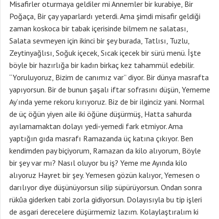
Misafirler oturmaya geldiler mi Annemler bir kurabiye, Bir
Poğaça, Bir çay yaparlardı yeterdi. Ama şimdi misafir geldiği
zaman koskoca bir tabak içerisinde bilmem ne salatası,
Salata sevmeyen için ikinci bir şey burada, Tatlısı, Tuzlu,
Zeytinyağlısı, Soğuk içecek, Sıcak içecek bir sürü menü. İşte
böyle bir hazırlığa bir kadın birkaç kez tahammül edebilir.
“Yoruluyoruz, Bizim de canımız var” diyor. Bir dünya masrafta
yapıyorsun. Bir de bunun şaşalı iftar sofrasını düşün, Yememe
Ay’ında yeme rekoru kırıyoruz. Biz de bir ilginciz yani. Normal
de üç öğün yiyen aile iki öğüne düşürmüş, Hatta sahurda
ayılamamaktan dolayı yedi-yemedi fark etmiyor. Ama
yaptığın gıda masrafı Ramazanda üç katına çıkıyor. Ben
kendimden pay biçiyorum, Ramazan da kilo alıyorum, Böyle
bir şey var mı? Nasıl oluyor bu iş? Yeme me Ayında kilo
alıyoruz Hayret bir şey. Yemesen gözün kalıyor, Yemesen o
darılıyor diye düşünüyorsun silip süpürüyorsun. Ondan sonra
rükûa giderken tabi zorla gidiyorsun. Dolayısıyla bu tip işleri
de asgari derecelere düşürmemiz lazım. Kolaylaştıralım ki