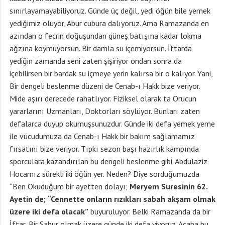
sınırlayamayabiliyoruz. Günde üç değil, yedi öğün bile yemek
yediğimiz oluyor, Abur cubura dalıyoruz. Ama Ramazanda en
azından o fecrin doğuşundan güneş batışına kadar lokma
ağzına koymuyorsun. Bir damla su içemiyorsun. İftarda
yediğin zamanda seni zaten şişiriyor ondan sonra da
içebilirsen bir bardak su içmeye yerin kalırsa bir o kalıyor. Yani,
Bir dengeli beslenme düzeni de Cenab-ı Hakk bize veriyor.
Mide aşırı derecede rahatlıyor. Fiziksel olarak ta Orucun
yararlarını Uzmanları, Doktorları söylüyor. Bunları zaten
defalarca duyup okumuşsunuzdur. Günde iki defa yemek yeme
ile vücudumuza da Cenab-ı Hakk bir bakım sağlamamız
fırsatını bize veriyor. Tıpkı sezon başı hazırlık kampında
sporculara kazandırılan bu dengeli beslenme gibi. Abdülaziz
Hocamız sürekli iki öğün yer. Neden? Diye sorduğumuzda
“Ben Okuduğum bir ayetten dolayı;
Meryem Suresinin 62.
Ayetin de;
“Cennette onların rızıkları sabah akşam olmak
üzere iki defa olacak”
buyuruluyor. Belki Ramazanda da bir
İftar, Bir Sahur olmak üzere günde iki defa yiyoruz. Acaba bu