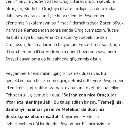
verilir” buyuruyor. Sen zaten Oruç tutarak orucun sevabını
almışsın, Bir de bir Oruçluya iftar ettirdiğin için de o kadar
daha sevap alacaksın. İşte bu yüzden de Peygamber
efendimiz “ıskalamayın bu fırsatı” demek istiyor. Zaten büyük
ihtimalle Ramazandan sonra sende Oruç tutmazsın, Tutanı
da bulamaya bilirsin. Ama Ramazan Ay’ı sebebi ile sen
Oruçlusun, Tutan adamı da biliyorsun, Fırsat bu fırsat. Çağır
İftara hem onu iftar ettirmenin gönül huzurunu yaşa hem
Sosyal dayanışma da bu sahnede güçlenmiş olsun.
Peygamber Efendimizin ilginç bir yemek duası var. Bu
gerçekten bana her zaman ilginç gelmiştir. Bir yere Peygamber
efendimizi çağırdıkları zaman ev halkına özel bir dua ediyor.
Tek satırlı, Üç cümle bir dua;
“Sofranızda nice Oruçlular
İftar etsinler inşallah”
Bu talep edilen bir şey,
“Yemeğinizi
daima iyi insanlar yesin ve Melekler de duacınız,
destekçiniz olsun inşallah
” buyuruyor. Herkesin
ezberleyebileceği bir duadır. Peygamber Efendimizin ev