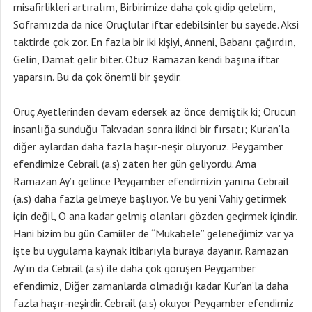
misafirlikleri artıralım, Birbirimize daha çok gidip gelelim,
Soframızda da nice Oruçlular iftar edebilsinler bu sayede. Aksi
taktirde çok zor. En fazla bir iki kişiyi, Anneni, Babanı çağırdın,
Gelin, Damat gelir biter. Otuz Ramazan kendi başına iftar
yaparsın. Bu da çok önemli bir şeydir.
Oruç Ayetlerinden devam edersek az önce demiştik ki; Orucun
insanlığa sunduğu Takvadan sonra ikinci bir fırsatı; Kur’an’la
diğer aylardan daha fazla haşır-neşir oluyoruz. Peygamber
efendimize Cebrail (a.s) zaten her gün geliyordu. Ama
Ramazan Ay’ı gelince Peygamber efendimizin yanına Cebrail
(a.s) daha fazla gelmeye başlıyor. Ve bu yeni Vahiy getirmek
için değil, O ana kadar gelmiş olanları gözden geçirmek içindir.
Hani bizim bu gün Camiiler de “Mukabele” geleneğimiz var ya
işte bu uygulama kaynak itibarıyla buraya dayanır. Ramazan
Ay’ın da Cebrail (a.s) ile daha çok görüşen Peygamber
efendimiz, Diğer zamanlarda olmadığı kadar Kur’an’la daha
fazla haşır-neşirdir. Cebrail (a.s) okuyor Peygamber efendimiz