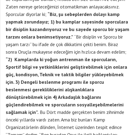
Zaten nereye geleceğimizi otomatikman anlayacaksınız.
Sporcular diyorlar ki;
“Biz, şu sebeplerden dolayı kamp
yapmak zorundayız; 1) bu kamplar sayesinde sporculara
bir disiplin kazandırıyoruz ve bu sayede sporcu bir yaşam
tarzını onlara benimsetiyoruz.”
“Bir disiplin ve Sporcu bir
yaşam tarzı” bu ifade de çok dikkatimi çekti benim. Biraz
sonra Oruçla mukayese edeceğim için hızlıca devam edelim;
“2) Kamplarda ki yoğun antrenman ile sporcuların,
Sportif bilgi ve yetkinliklerini geliştirebilmek için onlara
güç, kondisyon, Teknik ve taktik bilgiler yükleyebilmek
için. 3) Dengeli beslenme programı ile sporcu
beslenmesi gerekliliklerini alışkanlıklara
dönüştürebilmek için 4) Arkadaşlık bağlarını
güçlendirebilmek ve sporcuların sosyalleşebilmelerini
sağlamak için”.
Bu Dört madde gerçekten benim zihnimde
önceki yıllarda vardı zaten. Ama biz bunları Kamp
Organizatörlerin dilinden, İnternet üzerinden tespit edince
“Tamam” dedim, “Ben buradan Oruç ile ilgili bağlantıları