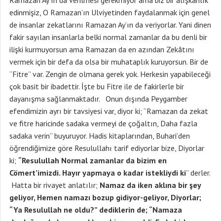
Ramazan Ay’ın da verilmesi gerekmiyor ama biz bir alışkanlık
edinmişiz, O Ramazan’ın Ulviyetinden faydalanmak için genel
de insanlar zekatlarını Ramazan Ay’ın da veriyorlar. Yani dinen
fakir sayılan insanlarla belki normal zamanlar da bu denli bir
ilişki kurmuyorsun ama Ramazan da en azından Zekâtını
vermek için bir defa da olsa bir muhataplık kuruyorsun. Bir de
“Fitre” var. Zengin de olmana gerek yok. Herkesin yapabileceği
çok basit bir ibadettir. İşte bu Fitre ile de fakirlerle bir
dayanışma sağlanmaktadır. Onun dışında Peygamber
efendimizin ayrı bir tavsiyesi var, diyor ki; “Ramazan da zekat
ve fitre haricinde sadaka vermeyi de çoğaltın, Daha fazla
sadaka verin” buyuruyor. Hadis kitaplarından, Buhari’den
öğrendiğimize göre Resulullahı tarif ediyorlar bize, Diyorlar
ki;
“Resulullah Normal zamanlar da bizim en
Cömert’imizdi. Hayır yapmaya o kadar istekliydi ki
” derler.
Hatta bir rivayet anlatılır;
Namaz da iken aklına bir şey
geliyor, Hemen namazı bozup gidiyor-geliyor, Diyorlar;
“Ya Resulullah ne oldu?” dediklerin de; “Namaza