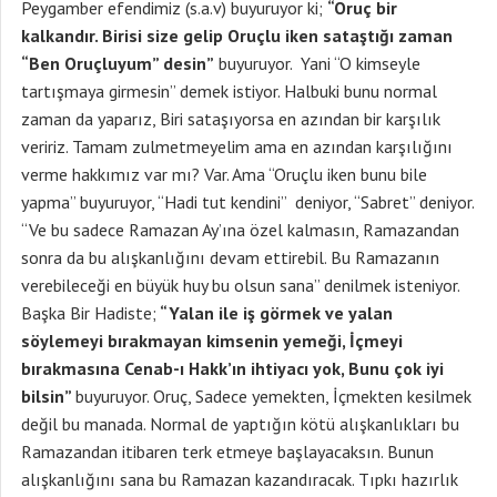
Peygamber efendimiz (s.a.v) buyuruyor ki;
“Oruç bir
kalkandır. Birisi size gelip Oruçlu iken sataştığı zaman
“Ben Oruçluyum” desin”
buyuruyor. Yani “O kimseyle
tartışmaya girmesin” demek istiyor. Halbuki bunu normal
zaman da yaparız, Biri sataşıyorsa en azından bir karşılık
veririz. Tamam zulmetmeyelim ama en azından karşılığını
verme hakkımız var mı? Var. Ama “Oruçlu iken bunu bile
yapma” buyuruyor, “Hadi tut kendini” deniyor, “Sabret” deniyor.
“Ve bu sadece Ramazan Ay’ına özel kalmasın, Ramazandan
sonra da bu alışkanlığını devam ettirebil. Bu Ramazanın
verebileceği en büyük huy bu olsun sana” denilmek isteniyor.
Başka Bir Hadiste;
“Yalan ile iş görmek ve yalan
söylemeyi bırakmayan kimsenin yemeği, İçmeyi
bırakmasına Cenab-ı Hakk’ın ihtiyacı yok, Bunu çok iyi
bilsin”
buyuruyor. Oruç, Sadece yemekten, İçmekten kesilmek
değil bu manada. Normal de yaptığın kötü alışkanlıkları bu
Ramazandan itibaren terk etmeye başlayacaksın. Bunun
alışkanlığını sana bu Ramazan kazandıracak. Tıpkı hazırlık