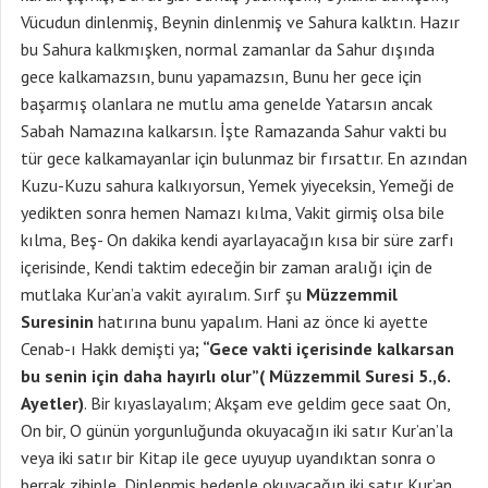
Vücudun dinlenmiş, Beynin dinlenmiş ve Sahura kalktın. Hazır
bu Sahura kalkmışken, normal zamanlar da Sahur dışında
gece kalkamazsın, bunu yapamazsın, Bunu her gece için
başarmış olanlara ne mutlu ama genelde Yatarsın ancak
Sabah Namazına kalkarsın. İşte Ramazanda Sahur vakti bu
tür gece kalkamayanlar için bulunmaz bir fırsattır. En azından
Kuzu-Kuzu sahura kalkıyorsun, Yemek yiyeceksin, Yemeği de
yedikten sonra hemen Namazı kılma, Vakit girmiş olsa bile
kılma, Beş- On dakika kendi ayarlayacağın kısa bir süre zarfı
içerisinde, Kendi taktim edeceğin bir zaman aralığı için de
mutlaka Kur’an’a vakit ayıralım. Sırf şu
Müzzemmil
Suresinin
hatırına bunu yapalım. Hani az önce ki ayette
Cenab-ı Hakk demişti ya
; “Gece vakti içerisinde kalkarsan
bu senin için daha hayırlı olur”( Müzzemmil Suresi 5.,6.
Ayetler)
. Bir kıyaslayalım; Akşam eve geldim gece saat On,
On bir, O günün yorgunluğunda okuyacağın iki satır Kur’an’la
veya iki satır bir Kitap ile gece uyuyup uyandıktan sonra o
berrak zihinle, Dinlenmiş bedenle okuyacağın iki satır Kur’an