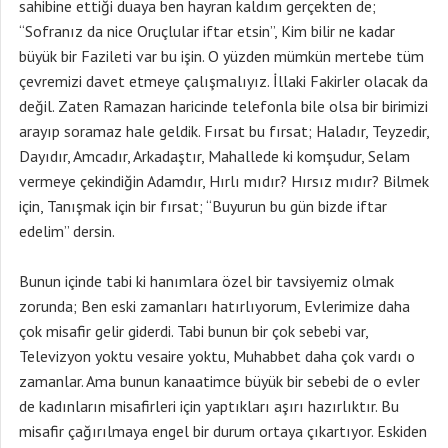
sahibine ettiği duaya ben hayran kaldım gerçekten de;
“Sofranız da nice Oruçlular iftar etsin”, Kim bilir ne kadar
büyük bir Fazileti var bu işin. O yüzden mümkün mertebe tüm
çevremizi davet etmeye çalışmalıyız. İllaki Fakirler olacak da
değil. Zaten Ramazan haricinde telefonla bile olsa bir birimizi
arayıp soramaz hale geldik. Fırsat bu fırsat; Haladır, Teyzedir,
Dayıdır, Amcadır, Arkadaştır, Mahallede ki komşudur, Selam
vermeye çekindiğin Adamdır, Hırlı mıdır? Hırsız mıdır? Bilmek
için, Tanışmak için bir fırsat; “Buyurun bu gün bizde iftar
edelim” dersin.
Bunun içinde tabi ki hanımlara özel bir tavsiyemiz olmak
zorunda; Ben eski zamanları hatırlıyorum, Evlerimize daha
çok misafir gelir giderdi. Tabi bunun bir çok sebebi var,
Televizyon yoktu vesaire yoktu, Muhabbet daha çok vardı o
zamanlar. Ama bunun kanaatimce büyük bir sebebi de o evler
de kadınların misafirleri için yaptıkları aşırı hazırlıktır. Bu
misafir çağırılmaya engel bir durum ortaya çıkartıyor. Eskiden