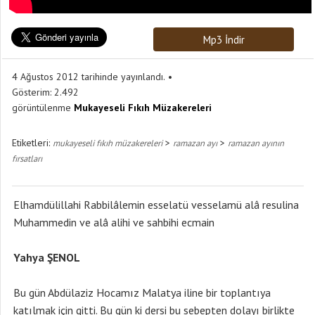
Mp3 İndir
4 Ağustos 2012 tarihinde yayınlandı.
Gösterim:
2.492
görüntülenme
Mukayeseli Fıkıh Müzakereleri
Etiketleri:
>
>
mukayeseli fıkıh müzakereleri
ramazan ayı
ramazan ayının
fırsatları
Elhamdülillahi Rabbilâlemin esselatü vesselamü alâ resulina
Muhammedin ve alâ alihi ve sahbihi ecmain
Yahya ŞENOL
Bu gün Abdülaziz Hocamız Malatya iline bir toplantıya
katılmak için gitti. Bu gün ki dersi bu sebepten dolayı birlikte