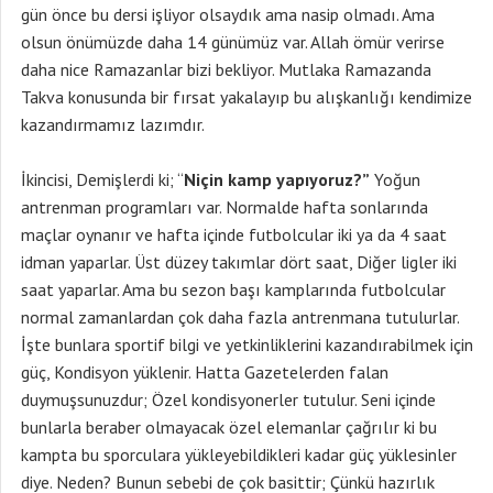
gün önce bu dersi işliyor olsaydık ama nasip olmadı. Ama
olsun önümüzde daha 14 günümüz var. Allah ömür verirse
daha nice Ramazanlar bizi bekliyor. Mutlaka Ramazanda
Takva konusunda bir fırsat yakalayıp bu alışkanlığı kendimize
kazandırmamız lazımdır.
İkincisi, Demişlerdi ki; “
Niçin kamp yapıyoruz?”
Yoğun
antrenman programları var. Normalde hafta sonlarında
maçlar oynanır ve hafta içinde futbolcular iki ya da 4 saat
idman yaparlar. Üst düzey takımlar dört saat, Diğer ligler iki
saat yaparlar. Ama bu sezon başı kamplarında futbolcular
normal zamanlardan çok daha fazla antrenmana tutulurlar.
İşte bunlara sportif bilgi ve yetkinliklerini kazandırabilmek için
güç, Kondisyon yüklenir. Hatta Gazetelerden falan
duymuşsunuzdur; Özel kondisyonerler tutulur. Seni içinde
bunlarla beraber olmayacak özel elemanlar çağrılır ki bu
kampta bu sporculara yükleyebildikleri kadar güç yüklesinler
diye. Neden? Bunun sebebi de çok basittir; Çünkü hazırlık