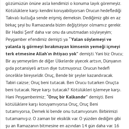
gözümüzün önüne asla kendimizi o konuma layık göremeyiz.
Kötülüklere karşı kendini koruyabiliyorsan Orucun hedeflediği
Takvalı kulluğa sende erişmiş demeksin. Dediğimiz gibi en az
birkaç şeyi bu Ramazanda bizim değiştiriyor olmamız gerekir.
Bir Hadisi Şerif daha var onu da unutmadan söyleyeyim;
Peygamber efendimiz demişti ya
“Yalan söylemeyi ve
yalanla iş görmeyi bırakmayan kimsenin yemeği içmeyi
terk etmesine Allah’ın ihtiyacı yok”
demişti. Yani biz Orucu;
Bir ay yemeyelim de diğer Ülkelerde yiyecek artsın, Dünyanın
gıda potansiyeli artsın diye tutmuyoruz. Orucun hedefi
öncelikle bireyseldir. Oruç, Bende bir şeyler kazandıracak.
Tabiri caizse; Oruç beni tutacak. Ben Orucu tutarken Oruçta
beni tutacak. Neye karşı tutacak? Kötülükleri işlemeye karşı.
Hani Peygamberimiz;
“Oruç bir Kalkandır”
demişti. Beni
kötülüklere karşı koruyamıyorsa Oruç, Oruç Beni
tutamıyorsa, Demek ki bende onu tutamıyorum. Birbirimizi
tutamamışız. O zaman bir eksiklik var. O yüzden dediğim gibi
şu an Ramazanın bitmesine en azından 14 gün daha var. 16