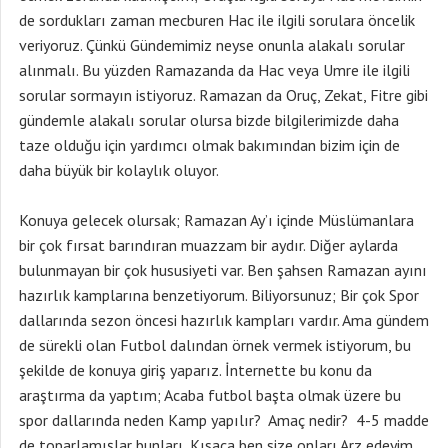
de sordukları zaman mecburen Hac ile ilgili sorulara öncelik
veriyoruz. Çünkü Gündemimiz neyse onunla alakalı sorular
alınmalı. Bu yüzden Ramazanda da Hac veya Umre ile ilgili
sorular sormayın istiyoruz. Ramazan da Oruç, Zekat, Fitre gibi
gündemle alakalı sorular olursa bizde bilgilerimizde daha
taze olduğu için yardımcı olmak bakımından bizim için de
daha büyük bir kolaylık oluyor.
Konuya gelecek olursak; Ramazan Ay’ı içinde Müslümanlara
bir çok fırsat barındıran muazzam bir aydır. Diğer aylarda
bulunmayan bir çok hususiyeti var. Ben şahsen Ramazan ayını
hazırlık kamplarına benzetiyorum. Biliyorsunuz; Bir çok Spor
dallarında sezon öncesi hazırlık kampları vardır. Ama gündem
de sürekli olan Futbol dalından örnek vermek istiyorum, bu
şekilde de konuya giriş yaparız. İnternette bu konu da
araştırma da yaptım; Acaba futbol başta olmak üzere bu
spor dallarında neden Kamp yapılır? Amaç nedir? 4-5 madde
de toparlamışlar bunları, Kısaca ben size onları Arz edeyim.