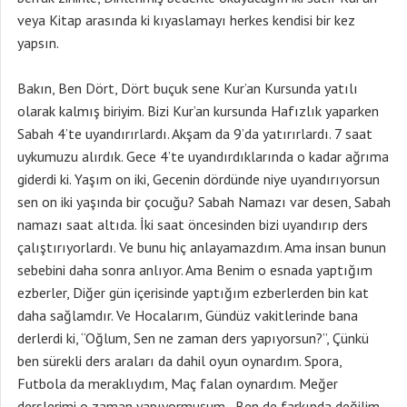
veya Kitap arasında ki kıyaslamayı herkes kendisi bir kez
yapsın.
Bakın, Ben Dört, Dört buçuk sene Kur’an Kursunda yatılı
olarak kalmış biriyim. Bizi Kur’an kursunda Hafızlık yaparken
Sabah 4’te uyandırırlardı. Akşam da 9’da yatırırlardı. 7 saat
uykumuzu alırdık. Gece 4’te uyandırdıklarında o kadar ağrıma
giderdi ki. Yaşım on iki, Gecenin dördünde niye uyandırıyorsun
sen on iki yaşında bir çocuğu? Sabah Namazı var desen, Sabah
namazı saat altıda. İki saat öncesinden bizi uyandırıp ders
çalıştırıyorlardı. Ve bunu hiç anlayamazdım. Ama insan bunun
sebebini daha sonra anlıyor. Ama Benim o esnada yaptığım
ezberler, Diğer gün içerisinde yaptığım ezberlerden bin kat
daha sağlamdır. Ve Hocalarım, Gündüz vakitlerinde bana
derlerdi ki, “Oğlum, Sen ne zaman ders yapıyorsun?”, Çünkü
ben sürekli ders araları da dahil oyun oynardım. Spora,
Futbola da meraklıydım, Maç falan oynardım. Meğer
derslerimi o zaman yapıyormuşum, Ben de farkında değilim.