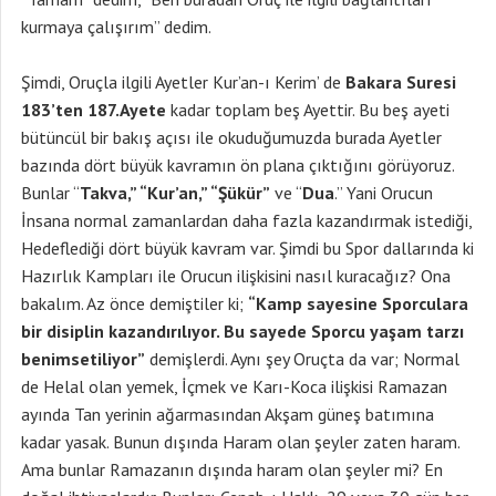
kurmaya çalışırım” dedim.
Şimdi, Oruçla ilgili Ayetler Kur’an-ı Kerim’ de
Bakara Suresi
183’ten 187.Ayete
kadar toplam beş Ayettir. Bu beş ayeti
bütüncül bir bakış açısı ile okuduğumuzda burada Ayetler
bazında dört büyük kavramın ön plana çıktığını görüyoruz.
Bunlar “
Takva,” “Kur’an,” “Şükür”
ve “
Dua
.” Yani Orucun
İnsana normal zamanlardan daha fazla kazandırmak istediği,
Hedeflediği dört büyük kavram var. Şimdi bu Spor dallarında ki
Hazırlık Kampları ile Orucun ilişkisini nasıl kuracağız? Ona
bakalım. Az önce demiştiler ki;
“Kamp sayesine Sporculara
bir disiplin kazandırılıyor. Bu sayede Sporcu yaşam tarzı
benimsetiliyor”
demişlerdi. Aynı şey Oruçta da var; Normal
de Helal olan yemek, İçmek ve Karı-Koca ilişkisi Ramazan
ayında Tan yerinin ağarmasından Akşam güneş batımına
kadar yasak. Bunun dışında Haram olan şeyler zaten haram.
Ama bunlar Ramazanın dışında haram olan şeyler mi? En