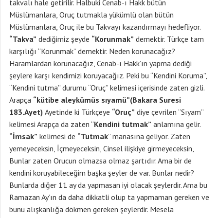
takvalı hale getirilir. Halbuki Cenab-ı Hakk bütün
Müslümanlara, Oruç tutmakla yükümlü olan bütün
Müslümanlara, Oruç ile bu Takvayı kazandırmayı hedefliyor.
“Takva”
dediğimiz şeyde
“Korunmak”
demektir. Türkçe tam
karşılığı “Korunmak” demektir. Neden korunacağız?
Haramlardan korunacağız, Cenab-ı Hakk’ın yapma dediği
şeylere karşı kendimizi koruyacağız. Peki bu “Kendini Koruma”,
“Kendini tutma” durumu “Oruç” kelimesi içerisinde zaten gizli.
Arapça
“kütibe aleykümüs sıyamü”(Bakara Suresi
183.Ayet)
Ayetinde ki Türkçeye
“Oruç”
diye çevrilen “Sıyam”
kelimesi Arapça da zaten “
Kendini tutmak”
anlamına gelir.
“İmsak”
kelimesi de
“Tutmak
” manasına geliyor. Zaten
yemeyeceksin, İçmeyeceksin, Cinsel ilişkiye girmeyeceksin,
Bunlar zaten Orucun olmazsa olmaz şartıdır. Ama bir de
kendini koruyabileceğim başka şeyler de var. Bunlar nedir?
Bunlarda diğer 11 ay da yapmasan iyi olacak şeylerdir. Ama bu
Ramazan Ay’ın da daha dikkatli olup ta yapmaman gereken ve
bunu alışkanlığa dökmen gereken şeylerdir. Mesela