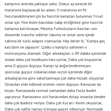
kampının ardında yaklaşık sekiz, Dokuz ay sürecek bir
maratona başlayacak bu adam. O maratona en fit
hazırlanabilmeleri için bu hazırlık kampları bulunmaz fırsat
onlar için. Yine bizim basından takip ettiğimize göre hazırlık
kampına katılmayan, Mesela Futbolcuların bazıları son
dönemde transfer edilirler takıma ve onlar sene içinde
takıma bir türlü adapte olamazlar. Hep derler ki; “Kampa geç
katıldım ne yapayım”. Çünkü o kampta yüklenen o
motivasyonu alamadı. Diğer arkadaşları o 90 dakika içerisinde
ondan daha çok kondisyon harcıyorlar, Daha çok koşuyorlar
ama O güçsüz düşüyor. Kampı iyi değerlendiremeyen
sporcular güçsüz olduklarından sezon içerisinde diğer
arkadaşlarına göre sakatlanmaya çok daha müsait oluyorlar.
Onlardan elde edilmek istenen verim düşüyor. Ramazan da
böyle, Ramazanda normal zamandan daha fazla ibadet
yapıyoruz. Ramazanın ulvi havasından dolayı insanlar kendini
daha çok ibadete veriyor. Daha çok Kur’an’ı Kerim okuyorlar,
Daha çok nafile namaz kılmaya gayret ediyorsun. Normalde