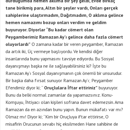
durduğumda hemen aklıma bir şey geldi, Evde birkaç
tane birikmiş para, Altın bir şeyler vardı, Onları gerçek
sahiplerine ulaştırmadım, Dağıtmadım, O aklıma gelince
hemen namazımı bozup onları verdim ve geldim
buyuruyor. Diyorlar “Bu kadar cömert olan
Peygamberimiz Ramazan Ay’ı gelince daha fazla cömert
oluyorlardı”
O zamana kadar bir veren peygamber, Ramazan
da artık iki, Üç vermeye başlıyordu. Ve kendisi diğer
insanlarında bunu yapmasını tavsiye ediyordu. Bu Sosyal
dayanışmayı başka ne ile sağlayabilirsiniz ki? İşte bu
Ramazan Ay’ı Sosyal dayanışmanın çok önemli bir unsurudur.
Bir başka daha fırsat sunuyor Ramazan Ay’ı; Peygamber
Efendimiz diyor ki; “
Oruçlulara İftar ettiriniz”
buyuruyor.
Bunu da belki normal zamanlar da yapamazsınız. Konu-
Komşuyu, İhtiyacı olan kişileri sofrana davet edemezsin. Ama
Ramazan da en azından bunu yapın. Bunun mükafatı var mı?
Olmaz mı! Diyor ki; “Kim bir Oruçluya iftar ettirirse, O
misafirin Orucunun sevabı hiç eksilmeden Hane sahibine de