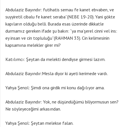
Abdulaziz Bayındır: futihatis semau fe kanet ebvaben, ve
suyyiretil cibalu fe kanet seraba”(NEBE 19-20). Yani gökte
kapıların olduğu belli. Burada esas üzerinde dikkatle
durmamız gereken ifade şu bakın: “ya ma’şerel cinni vel ins:
ey insan ve cin topluluğu”(RAHMAN 33). Cin kelimesinin
kapsamına melekler girer mi?
Katılımcı: Şeytan da melekti dendiyse girmesi lazım.
Abdulaziz Bayındır:Mesla diyor ki ayeti kerimede vardı.
Yahya Şenol: Şimdi ona girdik mi konu dağılıyor ama.
Abdulaziz Bayındır: Yok, ne düşündüğümü biliyormusun sen?
Ne söyleyeceğimi arkasından.
Yahya Şenol: Şeytan melekse falan.