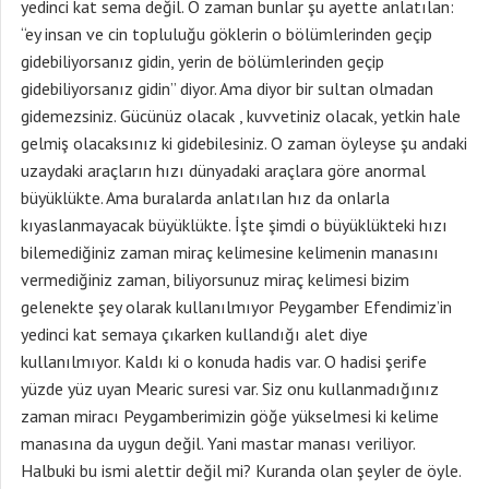
yedinci kat sema değil. O zaman bunlar şu ayette anlatılan:
“ey insan ve cin topluluğu göklerin o bölümlerinden geçip
gidebiliyorsanız gidin, yerin de bölümlerinden geçip
gidebiliyorsanız gidin” diyor. Ama diyor bir sultan olmadan
gidemezsiniz. Gücünüz olacak , kuvvetiniz olacak, yetkin hale
gelmiş olacaksınız ki gidebilesiniz. O zaman öyleyse şu andaki
uzaydaki araçların hızı dünyadaki araçlara göre anormal
büyüklükte. Ama buralarda anlatılan hız da onlarla
kıyaslanmayacak büyüklükte. İşte şimdi o büyüklükteki hızı
bilemediğiniz zaman miraç kelimesine kelimenin manasını
vermediğiniz zaman, biliyorsunuz miraç kelimesi bizim
gelenekte şey olarak kullanılmıyor Peygamber Efendimiz’in
yedinci kat semaya çıkarken kullandığı alet diye
kullanılmıyor. Kaldı ki o konuda hadis var. O hadisi şerife
yüzde yüz uyan Mearic suresi var. Siz onu kullanmadığınız
zaman miracı Peygamberimizin göğe yükselmesi ki kelime
manasına da uygun değil. Yani mastar manası veriliyor.
Halbuki bu ismi alettir değil mi? Kuranda olan şeyler de öyle.