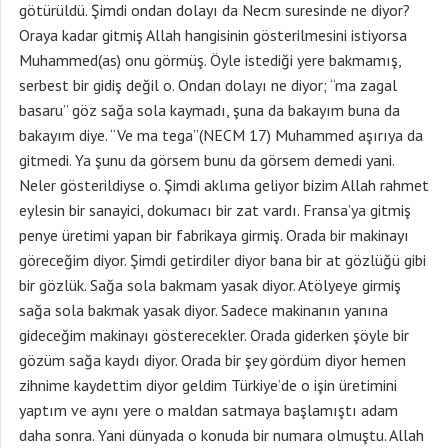
götürüldü. Şimdi ondan dolayı da Necm suresinde ne diyor?
Oraya kadar gitmiş Allah hangisinin gösterilmesini istiyorsa
Muhammed(as) onu görmüş. Öyle istediği yere bakmamış,
serbest bir gidiş değil o. Ondan dolayı ne diyor; “ma zagal
basaru” göz sağa sola kaymadı, şuna da bakayım buna da
bakayım diye. “Ve ma tega”(NECM 17) Muhammed aşırıya da
gitmedi. Ya şunu da görsem bunu da görsem demedi yani.
Neler gösterildiyse o. Şimdi aklıma geliyor bizim Allah rahmet
eylesin bir sanayici, dokumacı bir zat vardı. Fransa’ya gitmiş
penye üretimi yapan bir fabrikaya girmiş. Orada bir makinayı
göreceğim diyor. Şimdi getirdiler diyor bana bir at gözlüğü gibi
bir gözlük. Sağa sola bakmam yasak diyor. Atölyeye girmiş
sağa sola bakmak yasak diyor. Sadece makinanın yanına
gideceğim makinayı gösterecekler. Orada giderken şöyle bir
gözüm sağa kaydı diyor. Orada bir şey gördüm diyor hemen
zihnime kaydettim diyor geldim Türkiye’de o işin üretimini
yaptım ve aynı yere o maldan satmaya başlamıştı adam
daha sonra. Yani dünyada o konuda bir numara olmuştu. Allah