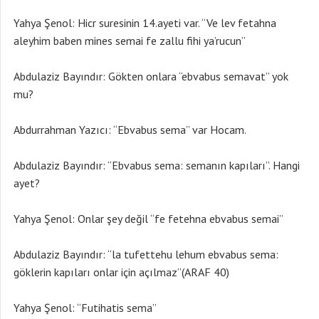
Yahya Şenol: Hicr suresinin 14.ayeti var. “Ve lev fetahna
aleyhim baben mines semai fe zallu fihi ya’rucun”
Abdulaziz Bayındır: Gökten onlara “ebvabus semavat” yok
mu?
Abdurrahman Yazıcı: “Ebvabus sema” var Hocam.
Abdulaziz Bayındır: “Ebvabus sema: semanın kapıları”. Hangi
ayet?
Yahya Şenol: Onlar şey değil “fe fetehna ebvabus semai”
Abdulaziz Bayındır: “la tufettehu lehum ebvabus sema:
göklerin kapıları onlar için açılmaz”(ARAF 40)
Yahya Şenol: “Futihatis sema”