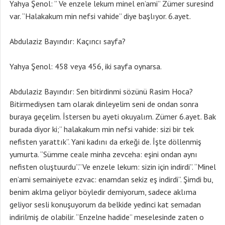
Yahya Şenol: ” Ve enzele lekum minel en’ami” Zümer suresind
var. “Halakakum min nefsi vahide” diye başlıyor. 6.ayet.
Abdulaziz Bayındır: Kaçıncı sayfa?
Yahya Şenol: 458 veya 456, iki sayfa oynarsa.
Abdulaziz Bayındır: Sen bitirdinmi sözünü Rasim Hoca?
Bitirmediysen tam olarak dinleyelim seni de ondan sonra
buraya geçelim. İstersen bu ayeti okuyalım. Zümer 6.ayet. Bak
burada diyor ki;” halakakum min nefsi vahide: sizi bir tek
nefisten yarattık”. Yani kadını da erkeği de. İşte döllenmiş
yumurta. “Sümme ceale minha zevceha: eşini ondan aynı
nefisten oluştuurdu”.”Ve enzele lekum: sizin için indirdi”. “Minel
en’ami semainiyete ezvac: enamdan sekiz eş indirdi”. Şimdi bu,
benim aklma geliyor böyledir demiyorum, sadece aklıma
geliyor sesli konuşuyorum da belkide yedinci kat semadan
indirilmiş de olabilir. “Enzelne hadide” meselesinde zaten o