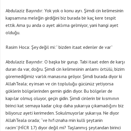
Abdulaziz Bayındır: Yok yok o konu ayrı. Şimdi cin kelimesinin
kapsamına meleğin girdiğini biz burada bir kaç kere tespit
ettik. Ama şu anda o ayet aklıma gelmiyor, yani hangi ayet
olduğu.
Rasim Hoca: Şey değil mi:” bizden itaat edenler de var”
Abdulaziz Bayındır: O başka bir gurup. Tabi itaat eden de karşı
duran da var, doğru. Şimdi cin kelimesinin anlamı örtülü, bizim
göremediğimiz varlık manasına geliyor. Şimdi burada diyor ki
AllahTeala; ey insan ve cin topluluğu gücünüz yetiyorsa
göklerin bölgelerinden gemin gidin diyor. Bu bölgeler de
kapılar olmuş oluyor, geçin gidin. Şimdi cinlerin bir kısmının
birinci kat semaya kadar çıkıp daha yukarıya çıkamadığını biz
biliyoruz ayeti kerimeden. Sokulmuyorlar yukarıya. Ne diyor
AllahTeala orada; “ve hıfıznaha min kulli şeytanin
racim”(HİCR 17) diyor değil mi? Taşlanmış şeytandan birinci