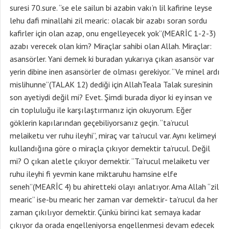
suresi 70.sure. “se ele sailun bi azabin vakı’n lil kafirine leyse
lehu dafi minallahi zil mearic: olacak bir azabı soran sordu
kafirler için olan azap, onu engelleyecek yok”(MEARİC 1-2-3)
azabı verecek olan kim? Miraçlar sahibi olan Allah. Miraçlar:
asansörler. Yani demek ki buradan yukarıya çıkan asansör var
yerin dibine inen asansörler de olması gerekiyor. “Ve minel ardı
mislihunne”(TALAK 12) dediği için AllahTeala Talak suresinin
son ayetiydi değil mi? Evet. Şimdi burada diyor ki ey insan ve
cin topluluğu ile karşılaştırmanız için okuyorum. Eğer
göklerin kapılarından geçebiliyorsanız geçin. “ta’rucul
melaiketu ver ruhu ileyhi”, miraç var ta’rucul var. Aynı kelimeyi
kullandığına göre o miraçla çıkıyor demektir ta’rucul. Değil
mi? O çıkan aletle çıkıyor demektir. “Ta’rucul melaiketu ver
ruhu ileyhi fi yevmin kane miktaruhu hamsine elfe
seneh”(MEARİC 4) bu ahiretteki olayı anlatıyor. Ama Allah “zil
mearic” ise-bu mearic her zaman var demektir- ta’rucul da her
zaman çıkılıyor demektir. Çünkü birinci kat semaya kadar
çıkıyor da orada engelleniyorsa engellenmesi devam edecek