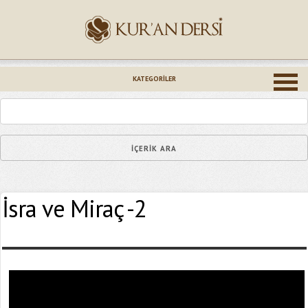
İsminiz (*)
KATEGORILER
Epostanız (*)
İsra ve Miraç -2
Yaşadığınız Hatanın Ayrıntıları
Bağlantıyı Gönderin