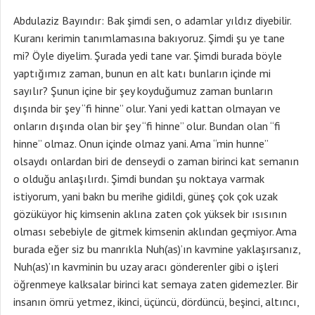
Abdulaziz Bayındır: Bak şimdi sen, o adamlar yıldız diyebilir.
Kuranı kerimin tanımlamasına bakıyoruz. Şimdi şu ye tane
mi? Öyle diyelim. Şurada yedi tane var. Şimdi burada böyle
yaptığımız zaman, bunun en alt katı bunların içinde mi
sayılır? Şunun içine bir şey koyduğumuz zaman bunların
dışında bir şey “fi hinne” olur. Yani yedi kattan olmayan ve
onların dışında olan bir şey “fi hinne” olur. Bundan olan “fi
hinne” olmaz. Onun içinde olmaz yani. Ama “min hunne”
olsaydı onlardan biri de denseydi o zaman birinci kat semanın
o olduğu anlaşılırdı. Şimdi bundan şu noktaya varmak
istiyorum, yani bakn bu merihe gidildi, güneş çok çok uzak
gözüküyor hiç kimsenin aklına zaten çok yüksek bir ısısının
olması sebebiyle de gitmek kimsenin aklından geçmiyor. Ama
burada eğer siz bu manrıkla Nuh(as)’ın kavmine yaklaşırsanız,
Nuh(as)’ın kavminin bu uzay aracı gönderenler gibi o işleri
öğrenmeye kalksalar birinci kat semaya zaten gidemezler. Bir
insanın ömrü yetmez, ikinci, üçüncü, dördüncü, beşinci, altıncı,