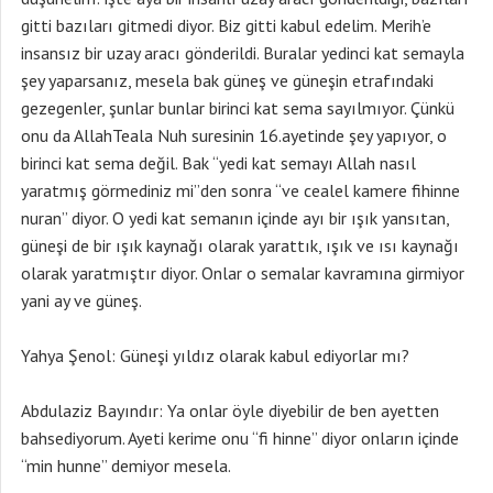
gitti bazıları gitmedi diyor. Biz gitti kabul edelim. Merih’e
insansız bir uzay aracı gönderildi. Buralar yedinci kat semayla
şey yaparsanız, mesela bak güneş ve güneşin etrafındaki
gezegenler, şunlar bunlar birinci kat sema sayılmıyor. Çünkü
onu da AllahTeala Nuh suresinin 16.ayetinde şey yapıyor, o
birinci kat sema değil. Bak “yedi kat semayı Allah nasıl
yaratmış görmediniz mi”den sonra “ve cealel kamere fihinne
nuran” diyor. O yedi kat semanın içinde ayı bir ışık yansıtan,
güneşi de bir ışık kaynağı olarak yarattık, ışık ve ısı kaynağı
olarak yaratmıştır diyor. Onlar o semalar kavramına girmiyor
yani ay ve güneş.
Yahya Şenol: Güneşi yıldız olarak kabul ediyorlar mı?
Abdulaziz Bayındır: Ya onlar öyle diyebilir de ben ayetten
bahsediyorum. Ayeti kerime onu “fi hinne” diyor onların içinde
“min hunne” demiyor mesela.