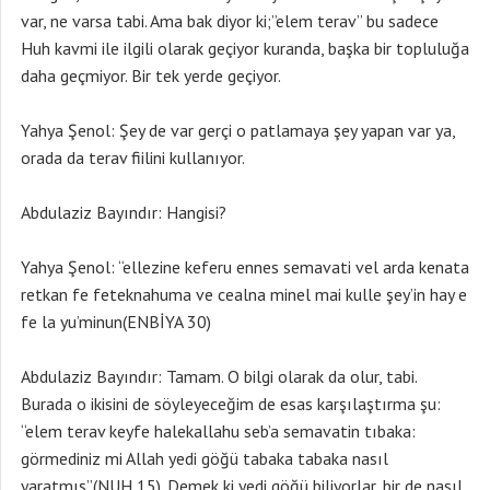
var, ne varsa tabi. Ama bak diyor ki;”elem terav” bu sadece
Huh kavmi ile ilgili olarak geçiyor kuranda, başka bir topluluğa
daha geçmiyor. Bir tek yerde geçiyor.
Yahya Şenol: Şey de var gerçi o patlamaya şey yapan var ya,
orada da terav fiilini kullanıyor.
Abdulaziz Bayındır: Hangisi?
Yahya Şenol: “ellezine keferu ennes semavati vel arda kenata
retkan fe feteknahuma ve cealna minel mai kulle şey’in hay e
fe la yu’minun(ENBİYA 30)
Abdulaziz Bayındır: Tamam. O bilgi olarak da olur, tabi.
Burada o ikisini de söyleyeceğim de esas karşılaştırma şu:
“elem terav keyfe halekallahu seb’a semavatin tıbaka:
görmediniz mi Allah yedi göğü tabaka tabaka nasıl
yaratmış”(NUH 15). Demek ki yedi göğü biliyorlar, bir de nasıl