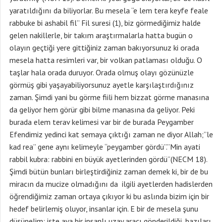
yaratıldığını da biliyorlar. Bu mesela “e lem tera keyfe feale
rabbuke bi ashabil fil” Fil suresi (1), biz görmediğimiz halde
gelen nakillerle, bir takım araştırmalarla hatta bugün o
olayın geçtiği yere gittiğiniz zaman bakıyorsunuz ki orada
mesela hatta resimleri var, bir volkan patlaması olduğu. O
taşlar hala orada duruyor. Orada olmuş olayı gözünüzle
görmüş gibi yaşayabiliyorsunuz ayetle karşılaştırdığınız
zaman. Şimdi yani bu görme fiili hem bizzat görme manasına
da geliyor hem görür gibi bilme manasına da geliyor. Peki
burada elem terav kelimesi var bir de burada Peygamber
Efendimiz yedinci kat semaya çıktığı zaman ne diyor Allah;”le
kad rea” gene aynı kelimeyle “peygamber gördü”.”Min ayati
rabbil kubra: rabbini en büyük ayetlerinden gördü”(NECM 18).
Şimdi bütün bunları birleştirdiğiniz zaman demek ki, bir de bu
miracın da mucize olmadığını da ilgili ayetlerden hadislerden
öğrendiğimiz zaman ortaya çıkıyor ki bu aslında bizim için bir
hedef belirlemiş oluyor, insanlar için. E bir de mesela şunu
düşünelim: işte aya bir insanlı uzay aracı gönderildiği, bazıları