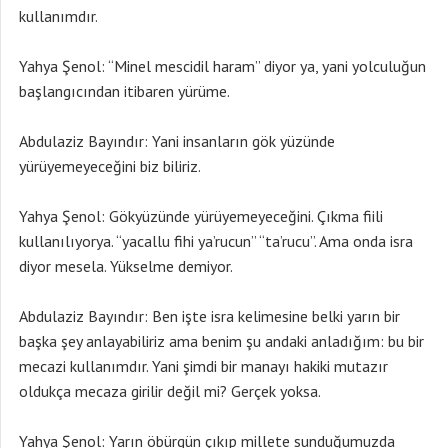
kullanımdır.
Yahya Şenol: “Minel mescidil haram” diyor ya, yani yolculuğun
başlangıcından itibaren yürüme.
Abdulaziz Bayındır: Yani insanların gök yüzünde
yürüyemeyeceğini biz biliriz.
Yahya Şenol: Gökyüzünde yürüyemeyeceğini. Çıkma fiili
kullanılıyorya. “yacallu fihi ya’rucun” “ta’rucu”. Ama onda isra
diyor mesela. Yükselme demiyor.
Abdulaziz Bayındır: Ben işte isra kelimesine belki yarın bir
başka şey anlayabiliriz ama benim şu andaki anladığım: bu bir
mecazi kullanımdır. Yani şimdi bir manayı hakiki mutazır
oldukça mecaza girilir değil mi? Gerçek yoksa.
Yahya Şenol: Yarın öbürgün çıkıp millete sunduğumuzda