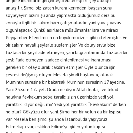
değilse insanların gerçekleştirebileceği bir şey olduğu
anlaşılır. Şimdi biz zaten kuranı kerimden, baştsn şunu
söyleyeyim bizim şu anda yapmakta olduğumuz ders bu
konuyla ilgili bir takım ham çalışmalardır, yani yavaş yavaş
olgunlaşacak. Çünkü asırlarca müslümanlar isra ve miracı
Peygamber Efendimizin en büyük mucizesi gibi nitelemişler. Ve
bir takım hayali şeylerle süslemişler. Ve dolayısıyla bize
fazlaca bir şey ifade etmeyen, yani bilgi anlamında fazlaca bir
şeybifade etmeyen, sadece dinlenilmesi ve inanılması
gereken bir olay olarak takdim etmişler. Öyle olunca işin
çevresi değişmiş oluyor. Mesela şimdi başlangıç olarak
Muminun suresine bir bakarsak Müminun suresinin 17.ayetine.
Yani 23.sure 17.ayet. Orada ne diyor AllahTeala; “ve lekad
halakna fevkakum seb’a taraik: sizin üzerinizde yedi yol
yarattık” diyor değil mi? Yedi yol yarattık. “Fevkakum” derken
ne olur? Gökyüzü olur yani. Şimdi her bir yolun da bir kspısu
var. Mesela ben şimdi şu anda İstanbul’da yaşıyoruz
Edirnekapı var, eskiden Edirne’ye giden yolun kapısı.