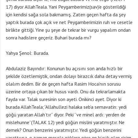
17) diyor AllahTeala. Yani Peygamberimiz(sav)’e gösterildiği
için kendisi sağa sola bakmamış. Zaten geçen hafta da şey
yaptık burada çok açık ve net Peygamberimizin ruh ve cesetle
birlikte gittiği. Yine şu şeye de tekrar bir vurgu yapalım ondan
sonra hadislere geçeriz. Buhari burada mı?
Yahya Şenol: Burada.
Abdulaziz Bayındır: Konunun bu açısını son anda hızlı bir
şekilde özetlemiştik, ondan dolayı birazcık daha detay vermiş
olalım dedim. Bir de geçen hafta Rasim Hoca’nın sorusu
üzerine ortaya çıkan bir husus vardı. Onu da tekrarlamakta
fayda var. Talak suresinin son ayeti. Onikinci ayet. Diyor ki
burada AllahTeala;”Allahullezi halaka seb’a semavatin: yedi
göğü yaratan Allah’tır” diyor. Peki “ve minel ardı: yerden de
mislehunne”(TALAK 12) yedi göğün mislini yaratmıştır. Ne
demek? Onun benzerini yaratmıştır. Yedi göğün benzerini
yarattıysa, o zaman mesela göklere göre en küçük olan cisim