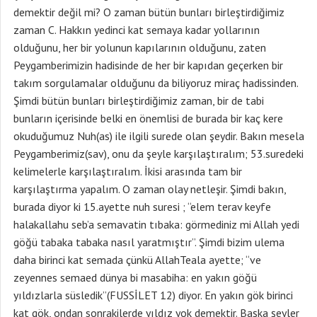
demektir değil mi? O zaman bütün bunları birleştirdiğimiz
zaman C. Hakkın yedinci kat semaya kadar yollarının
olduğunu, her bir yolunun kapılarının olduğunu, zaten
Peygamberimizin hadisinde de her bir kapıdan geçerken bir
takım sorgulamalar olduğunu da biliyoruz miraç hadissinden.
Şimdi bütün bunları birleştirdiğimiz zaman, bir de tabi
bunların içerisinde belki en önemlisi de burada bir kaç kere
okuduğumuz Nuh(as) ile ilgili surede olan şeydir. Bakın mesela
Peygamberimiz(sav), onu da şeyle karşılaştıralım; 53.suredeki
kelimelerle karşılaştıralım. İkisi arasında tam bir
karşılaştırma yapalım. O zaman olay netleşir. Şimdi bakın,
burada diyor ki 15.ayette nuh suresi ; “elem terav keyfe
halakallahu seb’a semavatin tıbaka: görmediniz mi Allah yedi
göğü tabaka tabaka nasıl yaratmıştır”. Şimdi bizim ulema
daha birinci kat semada çünkü AllahTeala ayette; “ve
zeyennes semaed dünya bi masabiha: en yakın göğü
yıldızlarla süsledik”(FUSSİLET 12) diyor. En yakın gök birinci
kat gök, ondan sonrakilerde yıldız yok demektir. Başka şeyler