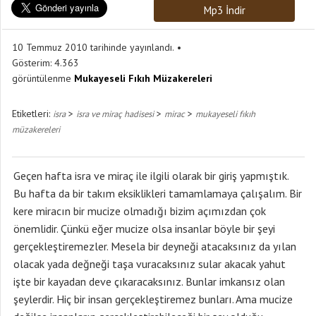
Mp3 İndir
10 Temmuz 2010 tarihinde yayınlandı.
Gösterim:
4.363
görüntülenme
Mukayeseli Fıkıh Müzakereleri
Etiketleri:
>
>
>
isra
isra ve miraç hadisesi
mirac
mukayeseli fıkıh
müzakereleri
Geçen hafta isra ve miraç ile ilgili olarak bir giriş yapmıştık.
Bu hafta da bir takım eksiklikleri tamamlamaya çalışalım. Bir
kere miracın bir mucize olmadığı bizim açımızdan çok
önemlidir. Çünkü eğer mucize olsa insanlar böyle bir şeyi
gerçekleştiremezler. Mesela bir deyneği atacaksınız da yılan
olacak yada değneği taşa vuracaksınız sular akacak yahut
işte bir kayadan deve çıkaracaksınız. Bunlar imkansız olan
şeylerdir. Hiç bir insan gerçekleştiremez bunları. Ama mucize