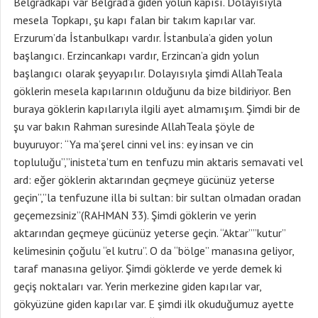
Belgradkapı var Belgrad’a giden yolun kapısı. Dolayısıyla
mesela Topkapı, şu kapı falan bir takım kapılar var.
Erzurum’da İstanbulkapı vardır. İstanbula’a giden yolun
başlangıcı. Erzincankapı vardır, Erzincan’a gidn yolun
başlangıcı olarak şeyyapılır. Dolayısıyla şimdi AllahTeala
göklerin mesela kapılarının olduğunu da bize bildiriyor. Ben
buraya göklerin kapılarıyla ilgili ayet almamışım. Şimdi bir de
şu var bakın Rahman suresinde AllahTeala şöyle de
buyuruyor: “Ya ma’şerel cinni vel ins: ey insan ve cin
topluluğu”,”inisteta’tum en tenfuzu min aktaris semavati vel
ard: eğer göklerin aktarından geçmeye gücünüz yeterse
geçin”,”la tenfuzune illa bi sultan: bir sultan olmadan oradan
geçemezsiniz”(RAHMAN 33). Şimdi göklerin ve yerin
aktarından geçmeye gücünüz yeterse geçin. “Aktar””kutur”
kelimesinin çoğulu “el kutru”. O da “bölge” manasına geliyor,
taraf manasına geliyor. Şimdi göklerde ve yerde demek ki
geçiş noktaları var. Yerin merkezine giden kapılar var,
gökyüzüne giden kapılar var. E şimdi ilk okuduğumuz ayette