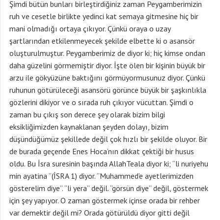
Şimdi bütün bunları birleştirdiğiniz zaman Peygamberimizin
ruh ve cesetle birlikte yedinci kat semaya gitmesine hiç bir
mani olmadığı ortaya çıkıyor. Çünkü oraya o uzay
şartlarından etkilenmeyecek şekilde elbette ki o asansör
oluşturulmuştur. Peygamberimiz de diyor ki; hiç kimse ondan
daha güzelini görmemiştir diyor. İşte ölen bir kişinin büyük bir
arzu ile gökyüzüne baktığını görmüyormusunuz diyor. Çünkü
ruhunun götürüleceği asansörü görünce büyük bir şaşkınlıkla
gözlerini dikiyor ve o sırada ruh çıkıyor vücuttan. Şimdi o
zaman bu çıkış son derece şey olarak bizim bilgi
eksikliğimizden kaynaklanan şeyden dolayı, bizim
düşündüğümüz şekillede değil çok hızlı bir şekilde oluyor. Bir
de burada geçende Enes Hoca’nın dikkat çektiği bir husus
oldu. Bu İsra suresinin başında AllahTeala diyor ki; “li nuriyehu
min ayatina “(İSRA 1) diyor. “Muhammed’e ayetlerimizden
gösterelim diye”. “li yera” değil. “görsün diye” değil, göstermek
için şey yapıyor. O zaman göstermek içinse orada bir rehber
var demektir değil mi? Orada götürüldü diyor gitti değil