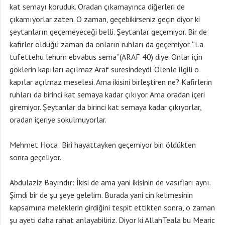
kat semayı koruduk. Oradan çıkamayınca diğerleri de
çıkamıyorlar zaten. O zaman, geçebikirseniz geçin diyor ki
şeytanların geçemeyeceği belli. Şeytanlar geçemiyor. Bir de
kafirler öldüğü zaman da onların ruhları da geçemiyor. “La
tufettehu lehum ebvabus sema”(ARAF 40) diye. Onlar için
göklerin kapıları açılmaz Araf suresindeydi. Ölenle ilgili o
kapılar açılmaz meselesi. Ama ikisini birleştiren ne? Kafirlerin
ruhları da birinci kat semaya kadar çıkıyor. Ama oradan içeri
giremiyor. Şeytanlar da birinci kat semaya kadar çıkıyorlar,
oradan içeriye sokulmuyorlar.
Mehmet Hoca: Biri hayattayken geçemiyor biri öldükten
sonra geçeliyor.
Abdulaziz Bayındır: İkisi de ama yani ikisinin de vasıfları aynı.
Şimdi bir de şu şeye gelelim. Burada yani cin kelimesinin
kapsamına meleklerin girdiğini tespit ettikten sonra, o zaman
şu ayeti daha rahat anlayabiliriz. Diyor ki AllahTeala bu Mearic