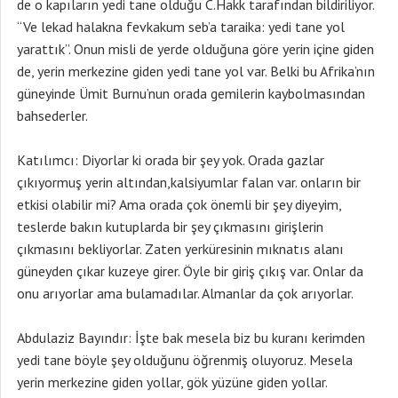
de o kapıların yedi tane olduğu C.Hakk tarafından bildiriliyor.
“Ve lekad halakna fevkakum seb’a taraika: yedi tane yol
yarattık”. Onun misli de yerde olduğuna göre yerin içine giden
de, yerin merkezine giden yedi tane yol var. Belki bu Afrika’nın
güneyinde Ümit Burnu’nun orada gemilerin kaybolmasından
bahsederler.
Katılımcı: Diyorlar ki orada bir şey yok. Orada gazlar
çıkıyormuş yerin altından,kalsiyumlar falan var. onların bir
etkisi olabilir mi? Ama orada çok önemli bir şey diyeyim,
teslerde bakın kutuplarda bir şey çıkmasını girişlerin
çıkmasını bekliyorlar. Zaten yerküresinin mıknatıs alanı
güneyden çıkar kuzeye girer. Öyle bir giriş çıkış var. Onlar da
onu arıyorlar ama bulamadılar. Almanlar da çok arıyorlar.
Abdulaziz Bayındır: İşte bak mesela biz bu kuranı kerimden
yedi tane böyle şey olduğunu öğrenmiş oluyoruz. Mesela
yerin merkezine giden yollar, gök yüzüne giden yollar.