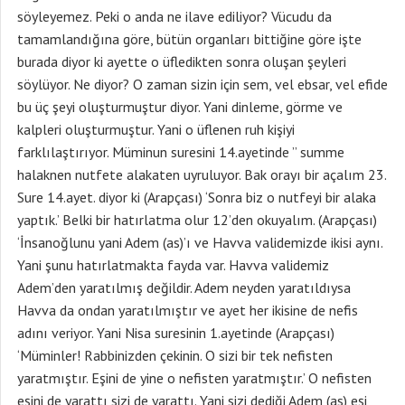
söyleyemez. Peki o anda ne ilave ediliyor? Vücudu da
tamamlandığına göre, bütün organları bittiğine göre işte
burada diyor ki ayette o üfledikten sonra oluşan şeyleri
söylüyor. Ne diyor? O zaman sizin için sem, vel ebsar, vel efide
bu üç şeyi oluşturmuştur diyor. Yani dinleme, görme ve
kalpleri oluşturmuştur. Yani o üflenen ruh kişiyi
farklılaştırıyor. Müminun suresini 14.ayetinde ” summe
halaknen nutfete alakaten uyruluyor. Bak orayı bir açalım 23.
Sure 14.ayet. diyor ki (Arapçası) ‘Sonra biz o nutfeyi bir alaka
yaptık.’ Belki bir hatırlatma olur 12’den okuyalım. (Arapçası)
‘İnsanoğlunu yani Adem (as)’ı ve Havva validemizde ikisi aynı.
Yani şunu hatırlatmakta fayda var. Havva validemiz
Adem’den yaratılmış değildir. Adem neyden yaratıldıysa
Havva da ondan yaratılmıştır ve ayet her ikisine de nefis
adını veriyor. Yani Nisa suresinin 1.ayetinde (Arapçası)
‘Müminler! Rabbinizden çekinin. O sizi bir tek nefisten
yaratmıştır. Eşini de yine o nefisten yaratmıştır.’ O nefisten
eşini de yarattı sizi de yarattı. Yani sizi dediği Adem (as) eşi