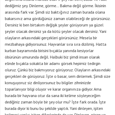
dediğimiz şey. Dinleme, görme… Bakma değil görme. İkisinin
arasında fark var. Şimdi siz baktığınız zaman burada olana
bakarsınız ama gördüğünüz zaman olabileceği de görürsünüz.
Dersiniz ki ben birtakım değişik şeyler görüyorum ya güzel
şeyler olacak dersiniz ya da kötü şeyler olacak dersiniz. Yani
olayların arkasındaki gerçekleri görürsünüz. Mesela bir
mezbahaya gidiyorsunuz. Hayvanlar sıra sıra dizilmiş. Hatta
kurban bayramında birisini bıçakla yanında kesiyorlar
öbürünün umurunda değil. Halbuki biz şimdi insan olarak
elinde bıçakla sokakta bir adamı görsek hepimiz tedirgin
oluruz. Çünkü biz bakmıyoruz görüyoruz. Olayların arkasındaki
gerçekleri de görüyoruz. İşte o basar, sem dinlemek. Şimdi size
konuşuyoruz siz dinliyorsunuz bu bilgiler zihninizde
toparlanıyor bilgi oluyor ve karar organınıza gidiyor. Ama
burada bir hayvana otur da sana iki kelime söyleyeceğim
dediğiniz zaman böyle bir şey olur mu? İşte fark orada. İşte
burada diyor ki bunu bu şekilde yaptık. Yani dinleyen, işiten
kelimesi yanlış işiten diğerlerinde de var. Dinleyen, gören ve