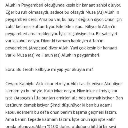
Allah’ın Peygamberi olduğunda kesin bir kanaat sahibi oluyor.
Eğer bu ruh olmasaydı, sadece bu olsaydı Musa (As) Allah’ın
peygamberi derdi. Ama bu var, bu hayır değilsin diyor. Onun için
‘caht’ kelimesi kullanılıyor. Bile bile inkar… Biliyor ki Allah’ın
peygamberi ama reddediyor. İşte iki şahsiyet bu. Bir şahsiyet
var ki kabul ediyor. Diyor ki tamam kardeşim Allah’ın
peygamberi. (Arapçası) diyor Allah. Yani çok kesin bir kanaati
var ki Musa (as) ve Harun (as) Allah’ın peygamberi.
Soru: Bu tercihi kalbiyle mi yapıyor aklıyla mı?
Cevap: Kalbiyle. Aklı inkar etmiyor. Aklı tasdik ediyor. Akıl diyor
tamam ya bu böyle. Kalp inkar ediyor. Niye inkar etmiş çıkar
işte. (Arapçası) İlla bunları emirleri altında tutmak istiyor. Ben
üstünüm demek istiyor. Şimdi düşünüyor ki ben bu adamı
kabul edersem bu defa onun benim başıma geçmesi lazım.
Ama benim tepede kalmam lazım. İşte onun için işte kafir
orada olunuyor. Aklen %100 doğru olduğunu bildiği bir şeyi