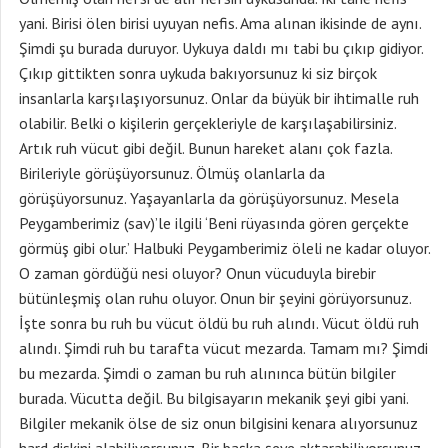
yani. Birisi ölen birisi uyuyan nefis. Ama alınan ikisinde de aynı.
Şimdi şu burada duruyor. Uykuya daldı mı tabi bu çıkıp gidiyor.
Çıkıp gittikten sonra uykuda bakıyorsunuz ki siz birçok
insanlarla karşılaşıyorsunuz. Onlar da büyük bir ihtimalle ruh
olabilir. Belki o kişilerin gerçekleriyle de karşılaşabilirsiniz.
Artık ruh vücut gibi değil. Bunun hareket alanı çok fazla.
Birileriyle görüşüyorsunuz. Ölmüş olanlarla da
görüşüyorsunuz. Yaşayanlarla da görüşüyorsunuz. Mesela
Peygamberimiz (sav)’le ilgili ‘Beni rüyasında gören gerçekte
görmüş gibi olur.’ Halbuki Peygamberimiz öleli ne kadar oluyor.
O zaman gördüğü nesi oluyor? Onun vücuduyla birebir
bütünleşmiş olan ruhu oluyor. Onun bir şeyini görüyorsunuz.
İşte sonra bu ruh bu vücut öldü bu ruh alındı. Vücut öldü ruh
alındı. Şimdi ruh bu tarafta vücut mezarda. Tamam mı? Şimdi
bu mezarda. Şimdi o zaman bu ruh alınınca bütün bilgiler
burada. Vücutta değil. Bu bilgisayarın mekanik şeyi gibi yani.
Bilgiler mekanik ölse de siz onun bilgisini kenara alıyorsunuz