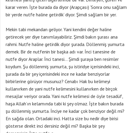
karar veren. İşte burada da diyor (Arapçası) ‘Sonra onu sağlam
bir yerde nutfe haline getirdik’ diyor. Şimdi sağlam bir yer.
Mekin tabi mekandan geliyor. Yani kendini değer haline
getirecek yer diye tanımlayabiliriz. Şimdi bakın şurası ana
rahmi. Nutfe haline getirdik diyor şurada. Döllenmiş yumurta
demek. Bir de nutfenin bir başka adı var. İnci tanesine de
nutfe diyor Araplar. İnci tanesi… Şimdi şuraya ben resimler
koydum. Şu döllenmiş yumurta, şu istiridye içerisindeki inci,
şurada da bir şey içerisindeki ince ne kadar benziyorlar
birbirlerine görüyor musunuz? Cenabı Hak bu kelimeyi
kullanırken de yani nutfe kelimesini kullanırken de birçok
mesajlar veriyor orada. Yani nutfe kelimesi de öyle tesadüf,
haşa Allah’ın kelamında tabi ki şey olmaz. İşte bakın burada
şu döllenmiş yumurta. İnciye ne kadar çok benziyor değil mi?
En sağda olan. Ortadaki inci. Hatta size bu nedir diye birisi
gösterse direkt inci dersiniz değil mi? Başka bir şey