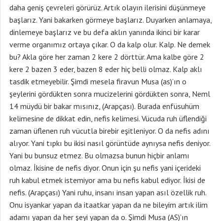
daha geniş çevreleri görürüz. Artık olayın ilerisini düşünmeye
başlarız. Yani bakarken görmeye başlarız. Duyarken anlamaya,
dinlemeye başlarız ve bu defa aklın yanında ikinci bir karar
verme organımız ortaya çıkar. O da kalp olur. Kalp. Ne demek
bu? Akla göre her zaman 2 kere 2 dörttür. Ama kalbe göre 2
kere 2 bazen 3 eder, bazen 8 eder hiç belli olmaz. Kalp aklı
tasdik etmeyebilir. Şimdi mesela firavun Musa (as)’ın o
şeylerini gördükten sonra mucizelerini gördükten sonra, Neml
14 müydü bir bakar mısınız, (Arapçası). Burada enfüsuhüm
kelimesine de dikkat edin, nefis kelimesi. Vücuda ruh üflendiği
zaman üflenen ruh vücutla birebir eşitleniyor. O da nefis adını
alıyor. Yani tıpkı bu ikisi nasıl görüntüde aynıysa nefis deniyor.
Yani bu bunsuz etmez. Bu olmazsa bunun hiçbir anlamı
olmaz. İkisine de nefis diyor. Onun için şu nefis yani içerideki
ruh kabul etmek istemiyor ama bu nefis kabul ediyor. İkisi de
nefis. (Arapçası) Yani ruhu, insanı insan yapan asıl özellik ruh.
Onu isyankar yapan da itaatkar yapan da ne bileyim artık ilim
adamı yapan da her şeyi yapan da o. Şimdi Musa (AS)’ın