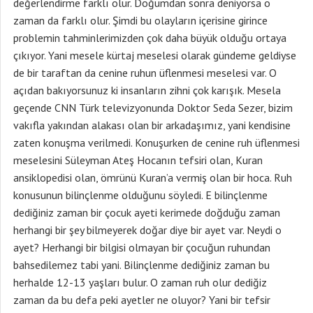
değerlendirme farklı olur. Doğumdan sonra deniyorsa o
zaman da farklı olur. Şimdi bu olayların içerisine girince
problemin tahminlerimizden çok daha büyük olduğu ortaya
çıkıyor. Yani mesele kürtaj meselesi olarak gündeme geldiyse
de bir taraftan da cenine ruhun üflenmesi meselesi var. O
açıdan bakıyorsunuz ki insanların zihni çok karışık. Mesela
geçende CNN Türk televizyonunda Doktor Seda Sezer, bizim
vakıfla yakından alakası olan bir arkadaşımız, yani kendisine
zaten konuşma verilmedi. Konuşurken de cenine ruh üflenmesi
meselesini Süleyman Ateş Hocanın tefsiri olan, Kuran
ansiklopedisi olan, ömrünü Kuran’a vermiş olan bir hoca. Ruh
konusunun bilinçlenme olduğunu söyledi. E bilinçlenme
dediğiniz zaman bir çocuk ayeti kerimede doğduğu zaman
herhangi bir şey bilmeyerek doğar diye bir ayet var. Neydi o
ayet? Herhangi bir bilgisi olmayan bir çocuğun ruhundan
bahsedilemez tabi yani. Bilinçlenme dediğiniz zaman bu
herhalde 12-13 yaşları bulur. O zaman ruh olur dediğiz
zaman da bu defa peki ayetler ne oluyor? Yani bir tefsir