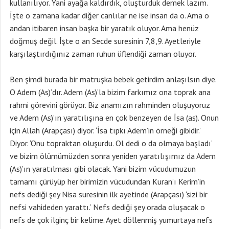
kullanılıyor. Yani ayağa kaldırdık, oluşturduk demek lazım.
İşte o zamana kadar diğer canlılar ne ise insan da o. Ama o
andan itibaren insan başka bir yaratık oluyor. Ama henüz
doğmuş değil. İşte o an Secde suresinin 7,8,9. Ayetleriyle
karşılaştırdığınız zaman ruhun üflendiği zaman oluyor.
Ben şimdi burada bir matruşka bebek getirdim anlaşılsın diye.
O Adem (As)’dır. Adem (As)’la bizim farkımız ona toprak ana
rahmi görevini görüyor. Biz anamızın rahminden oluşuyoruz
ve Adem (As)’ın yaratılışına en çok benzeyen de İsa (as). Onun
için Allah (Arapçası) diyor. ‘İsa tıpkı Adem’in örneği gibidir.’
Diyor. ‘Onu topraktan oluşurdu. Ol dedi o da olmaya başladı’
ve bizim ölümümüzden sonra yeniden yaratılışımız da Adem
(As)’ın yaratılması gibi olacak. Yani bizim vücudumuzun
tamamı çürüyüp her birimizin vücudundan Kuran’ı Kerim’in
nefs dediği şey Nisa suresinin ilk ayetinde (Arapçası) ‘sizi bir
nefsi vahideden yarattı.’ Nefs dediği şey orada oluşacak o
nefs de çok ilginç bir kelime. Ayet döllenmiş yumurtaya nefs