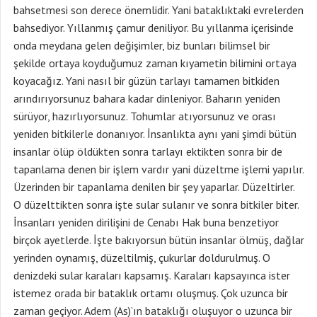
bahsetmesi son derece önemlidir. Yani bataklıktaki evrelerden
bahsediyor. Yıllanmış çamur deniliyor. Bu yıllanma içerisinde
onda meydana gelen değişimler, biz bunları bilimsel bir
şekilde ortaya koyduğumuz zaman kıyametin bilimini ortaya
koyacağız. Yani nasıl bir güzün tarlayı tamamen bitkiden
arındırıyorsunuz bahara kadar dinleniyor. Baharın yeniden
sürüyor, hazırlıyorsunuz. Tohumlar atıyorsunuz ve orası
yeniden bitkilerle donanıyor. İnsanlıkta aynı yani şimdi bütün
insanlar ölüp öldükten sonra tarlayı ektikten sonra bir de
tapanlama denen bir işlem vardır yani düzeltme işlemi yapılır.
Üzerinden bir tapanlama denilen bir şey yaparlar. Düzeltirler.
O düzelttikten sonra işte sular sulanır ve sonra bitkiler biter.
İnsanları yeniden dirilişini de Cenabı Hak buna benzetiyor
birçok ayetlerde. İşte bakıyorsun bütün insanlar ölmüş, dağlar
yerinden oynamış, düzeltilmiş, çukurlar doldurulmuş. O
denizdeki sular karaları kapsamış. Karaları kapsayınca ister
istemez orada bir bataklık ortamı oluşmuş. Çok uzunca bir
zaman geçiyor. Adem (As)’ın bataklığı oluşuyor o uzunca bir