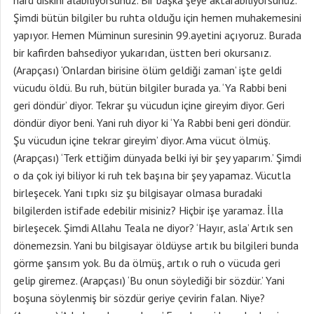
hard diskini alabiliyorsunuz. Bir başka şeye aktarabiliyorsunuz.
Şimdi bütün bilgiler bu ruhta olduğu için hemen muhakemesini
yapıyor. Hemen Müminun suresinin 99.ayetini açıyoruz. Burada
bir kafirden bahsediyor yukarıdan, üstten beri okursanız.
(Arapçası) ‘Onlardan birisine ölüm geldiği zaman’ işte geldi
vücudu öldü. Bu ruh, bütün bilgiler burada ya. ‘Ya Rabbi beni
geri döndür’ diyor. Tekrar şu vücudun içine gireyim diyor. Geri
döndür diyor beni. Yani ruh diyor ki ‘Ya Rabbi beni geri döndür.
Şu vücudun içine tekrar gireyim’ diyor. Ama vücut ölmüş.
(Arapçası) ‘Terk ettiğim dünyada belki iyi bir şey yaparım.’ Şimdi
o da çok iyi biliyor ki ruh tek başına bir şey yapamaz. Vücutla
birleşecek. Yani tıpkı siz şu bilgisayar olmasa buradaki
bilgilerden istifade edebilir misiniz? Hiçbir işe yaramaz. İlla
birleşecek. Şimdi Allahu Teala ne diyor? ‘Hayır, asla’ Artık sen
dönemezsin. Yani bu bilgisayar öldüyse artık bu bilgileri bunda
görme şansım yok. Bu da ölmüş, artık o ruh o vücuda geri
gelip giremez. (Arapçası) ‘Bu onun söylediği bir sözdür.’ Yani
boşuna söylenmiş bir sözdür geriye çevirin falan. Niye?