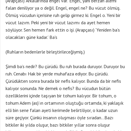
(Arapçası) ‘Arkalarında engel var.’ Engel, yani berzah alemi
falan deniliyor ya o değil. Engel, engel ne? Bu vücut ölmüş.
Ölmüş vücudun içerisine ruh gelip girmez ki. Engel o. Yeni bir
vücut lazım. Peki yeni bir vücut lazımı da ayet hemen
söylüyor. Sen hemen fark ettin o işi. (Arapçası) ‘Yeniden ba’s
olacakları güne kadar.’ Ba’s
(Ruhların bedenlerle birleştirileceğiymiş.)
Şimdi ba’s nedir? Bu çürüdü. Bu ruh burada duruyor. Duruyor bu
ruh. Cenabı Hak bir yerde muhafaza ediyor. Bu çürüdü.
Çürüdükten sonra burada bir nefis kalıyor. Bunda da bir nefis
kalıyor sonunda. Ne demek o nefis? Bu vücudun bütün
özelliklerini içinde taşıyan bir tohum kalıyor. Bir tohum, o
tohum Adem (as)’ın ortamının oluştuğu ortamda, ki yaklaşık
elli bin sene falan ayeti kerimede belirtiliyor, o kadar uzun
süre geçiyor. Çünkü insanın oluşması öyle sıradan…Bazı
bitkiler iki yılda oluşur, bazı bitkiler yıllar sonra oluşur