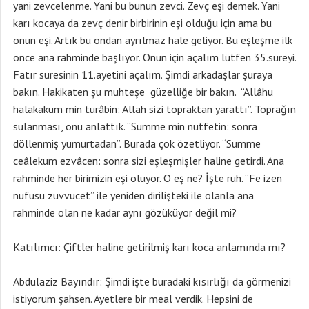
yani zevcelenme. Yani bu bunun zevci. Zevç eşi demek. Yani
karı kocaya da zevç denir birbirinin eşi olduğu için ama bu
onun eşi. Artık bu ondan ayrılmaz hale geliyor. Bu eşleşme ilk
önce ana rahminde başlıyor. Onun için açalım lütfen 35.sureyi.
Fatır suresinin 11.ayetini açalım. Şimdi arkadaşlar şuraya
bakın. Hakikaten şu muhteşe güzelliğe bir bakın. “Allâhu
halakakum min turâbin: Allah sizi topraktan yarattı”. Toprağın
sulanması, onu anlattık. “Summe min nutfetin: sonra
döllenmiş yumurtadan”. Burada çok özetliyor. “Summe
ceâlekum ezvâcen: sonra sizi eşleşmişler haline getirdi. Ana
rahminde her birimizin eşi oluyor. O eş ne? İşte ruh. “Fe izen
nufusu zuvvucet” ile yeniden dirilişteki ile olanla ana
rahminde olan ne kadar aynı gözüküyor değil mi?
Katılımcı: Çiftler haline getirilmiş karı koca anlamında mı?
Abdulaziz Bayındır: Şimdi işte buradaki kısırlığı da görmenizi
istiyorum şahsen. Ayetlere bir meal verdik. Hepsini de