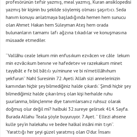
profesörünün tefsir yazmış, meal yazmış, Kuran ansiklopedisi
yazmış bir kişinin bu şekilde söylemiş olması şaşırtıcı. Seda
hanım konuyu anlatmaya başladığında hemen hem sunucu
olan Ahmet Hakan hem Süleyman Ateş hem orada
bulunanların tamamı lafı ağzına tıkadılar ve konuşmasına
müsaade etmediler.
“Vallâhu ceale lekum min enfusıkum ezvâcen ve câle lekum
min ezvâcıkum benıne ve hafedetev ve razekakum minet
tayyibât e fe bil bâtılı yu’minune ve bi ni’metillâhıhum
yekfurun” Nahl Suresinin 72. Ayeti. ‘Allah sizi annelerinizin
karnından hiçbir şey bilmediğiniz halde çıkardı.’ Şimdi hiçbir şey
bilmediğimiz halde çıkarılmış olan kişi herhalde ruhu
şuurlanma, bilinçlenme diye tanımlarsanız ruhsuz olarak
doğmuş olur değil mi? halbuki 32.sureye gelirsek 414. Sayfa.
Burada Allahu Teala şöyle buyuruyor. 7. Ayet. ” Ellezi ahsene
kulle şey’in halekahu ve bedee halkal insâni min tıyn”.
‘Yarattığı her şeyi güzel yaratmış olan O’dur. İnsanı