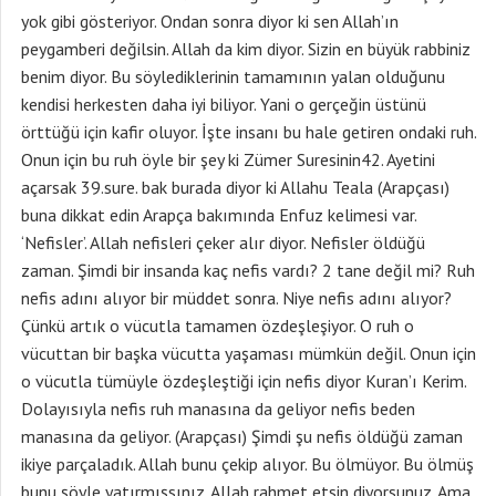
yok gibi gösteriyor. Ondan sonra diyor ki sen Allah’ın
peygamberi değilsin. Allah da kim diyor. Sizin en büyük rabbiniz
benim diyor. Bu söylediklerinin tamamının yalan olduğunu
kendisi herkesten daha iyi biliyor. Yani o gerçeğin üstünü
örttüğü için kafir oluyor. İşte insanı bu hale getiren ondaki ruh.
Onun için bu ruh öyle bir şey ki Zümer Suresinin42. Ayetini
açarsak 39.sure. bak burada diyor ki Allahu Teala (Arapçası)
buna dikkat edin Arapça bakımında Enfuz kelimesi var.
‘Nefisler’. Allah nefisleri çeker alır diyor. Nefisler öldüğü
zaman. Şimdi bir insanda kaç nefis vardı? 2 tane değil mi? Ruh
nefis adını alıyor bir müddet sonra. Niye nefis adını alıyor?
Çünkü artık o vücutla tamamen özdeşleşiyor. O ruh o
vücuttan bir başka vücutta yaşaması mümkün değil. Onun için
o vücutla tümüyle özdeşleştiği için nefis diyor Kuran’ı Kerim.
Dolayısıyla nefis ruh manasına da geliyor nefis beden
manasına da geliyor. (Arapçası) Şimdi şu nefis öldüğü zaman
ikiye parçaladık. Allah bunu çekip alıyor. Bu ölmüyor. Bu ölmüş
bunu şöyle yatırmışsınız. Allah rahmet etsin diyorsunuz. Ama