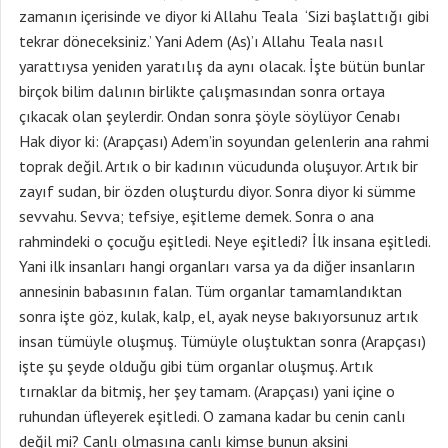
zamanın içerisinde ve diyor ki Allahu Teala ‘Sizi başlattığı gibi
tekrar döneceksiniz.’ Yani Adem (As)’ı Allahu Teala nasıl
yarattıysa yeniden yaratılış da aynı olacak. İşte bütün bunlar
birçok bilim dalının birlikte çalışmasından sonra ortaya
çıkacak olan şeylerdir. Ondan sonra şöyle söylüyor Cenabı
Hak diyor ki: (Arapçası) Adem’in soyundan gelenlerin ana rahmi
toprak değil. Artık o bir kadının vücudunda oluşuyor. Artık bir
zayıf sudan, bir özden oluşturdu diyor. Sonra diyor ki sümme
sevvahu. Sevva; tefsiye, eşitleme demek. Sonra o ana
rahmindeki o çocuğu eşitledi. Neye eşitledi? İlk insana eşitledi.
Yani ilk insanları hangi organları varsa ya da diğer insanların
annesinin babasının falan. Tüm organlar tamamlandıktan
sonra işte göz, kulak, kalp, el, ayak neyse bakıyorsunuz artık
insan tümüyle oluşmuş. Tümüyle oluştuktan sonra (Arapçası)
işte şu şeyde olduğu gibi tüm organlar oluşmuş. Artık
tırnaklar da bitmiş, her şey tamam. (Arapçası) yani içine o
ruhundan üfleyerek eşitledi. O zamana kadar bu cenin canlı
değil mi? Canlı olmasına canlı kimse bunun aksini