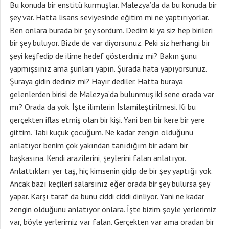
Bu konuda bir enstitü kurmuşlar. Malezya’da da bu konuda bir
şey var. Hatta lisans seviyesinde eğitim mi ne yaptırıyorlar.
Ben onlara burada bir şey sordum. Dedim ki ya siz hep birileri
bir şey buluyor. Bizde de var diyorsunuz. Peki siz herhangi bir
şeyi keşfedip de ilime hedef gösterdiniz mi? Bakın şunu
yapmışsınız ama şunları yapın. Şurada hata yapıyorsunuz.
Şuraya gidin dediniz mi? Hayır dediler. Hatta buraya
gelenlerden birisi de Malezya’da bulunmuş iki sene orada var
mı? Orada da yok. İşte ilimlerin İslamileştirilmesi. Ki bu
gerçekten iflas etmiş olan bir kişi. Yani ben bir kere bir yere
gittim. Tabi küçük çocuğum. Ne kadar zengin olduğunu
anlatıyor benim çok yakından tanıdığım bir adam bir
başkasına. Kendi arazilerini, şeylerini falan anlatıyor.
Anlattıkları yer taş, hiç kimsenin gidip de bir şey yaptığı yok.
Ancak bazı keçileri salarsınız eğer orada bir şey bulursa şey
yapar. Karşı taraf da bunu ciddi ciddi dinliyor. Yani ne kadar
zengin olduğunu anlatıyor onlara. İşte bizim şöyle yerlerimiz
var, böyle yerlerimiz var falan. Gerçekten var ama oradan bir