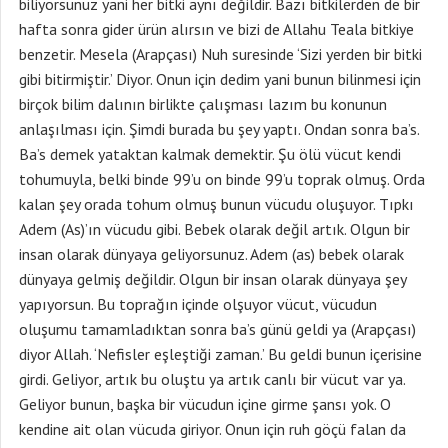
biliyorsunuz yani her bitki aynı değildir. Bazı bitkilerden de bir
hafta sonra gider ürün alırsın ve bizi de Allahu Teala bitkiye
benzetir. Mesela (Arapçası) Nuh suresinde ‘Sizi yerden bir bitki
gibi bitirmiştir.’ Diyor. Onun için dedim yani bunun bilinmesi için
birçok bilim dalının birlikte çalışması lazım bu konunun
anlaşılması için. Şimdi burada bu şey yaptı. Ondan sonra ba’s.
Ba’s demek yataktan kalmak demektir. Şu ölü vücut kendi
tohumuyla, belki binde 99’u on binde 99’u toprak olmuş. Orda
kalan şey orada tohum olmuş bunun vücudu oluşuyor. Tıpkı
Adem (As)’ın vücudu gibi. Bebek olarak değil artık. Olgun bir
insan olarak dünyaya geliyorsunuz. Adem (as) bebek olarak
dünyaya gelmiş değildir. Olgun bir insan olarak dünyaya şey
yapıyorsun. Bu toprağın içinde olşuyor vücut, vücudun
oluşumu tamamladıktan sonra ba’s günü geldi ya (Arapçası)
diyor Allah. ‘Nefisler eşleştiği zaman.’ Bu geldi bunun içerisine
girdi. Geliyor, artık bu oluştu ya artık canlı bir vücut var ya.
Geliyor bunun, başka bir vücudun içine girme şansı yok. O
kendine ait olan vücuda giriyor. Onun için ruh göçü falan da