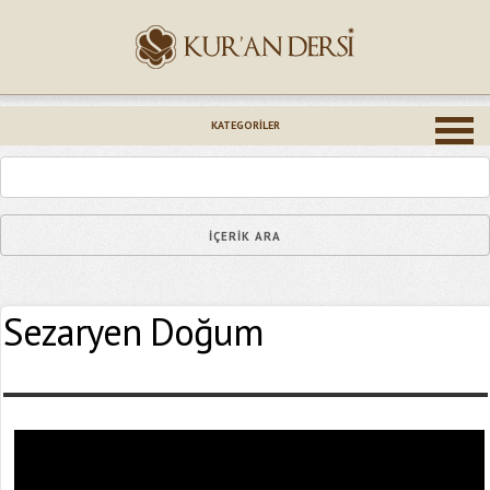
İsminiz (*)
KATEGORILER
Epostanız (*)
Sezaryen Doğum
Yaşadığınız Hatanın Ayrıntıları
Bağlantıyı Gönderin