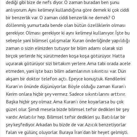
dediği gibi bize de nefs diyor. O zaman buradan ben şunu
anlıyorum. Aynı kelimeyi kullandığına göre demek ki çok ciddi
bir benzerlik var. O zaman ciddi benzerlik ne demek? O
döllenmiş yumurtada bende olan bütün özelliklerin olması
gerekiyor. Olması gerekiyor ki aynı kelimeyi kullanıyor. İşte bu
sebeple yani bilimsel çalışmalar Kuran önderliğinde yapıldığı
zaman o sizin elinizden tutuyor bir bilim adamı olarak sizi
birçok yerlerde hiç sürütmeden koşa koşa götürüyor. Hatta
uçurarak götürüyor sizi birtakım yerlere. Ama tabi orada acele
etmeden, yani işte bazı bilim adamlarının sıkıntısı var. Dün
akşam bir doktor telefon açtı. Epeyce konuştuk. Kendilerini
Kuran’ın önünde düşünüyorlar. Böyle olduğu zaman Kuran’ı
Kerim onlara hiçbir şey vermez. Sadece sıkıntılarını arttırır.
Başka hiçbir şey olmaz. Ama Kuran’ı öne koyarlarsa bu çok
güzel olur. Şimdi mesela bizde bilimsel tefsir dedikleri bir şey
vardır. Anlatılır hep. Bilimsel tefsir dedikleri şu. Batılılar bir
şey keşfediyor. Arkadan bu bizde de var. Azıcık benzetiyorlar
falan ve gülünç oluyorlar. Buraya İran’dan bir heyet gelmişti.