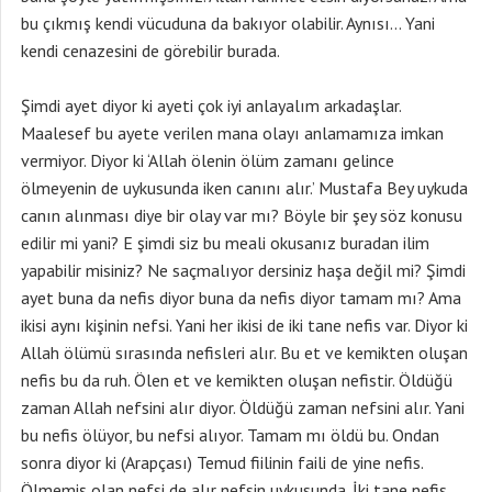
bu çıkmış kendi vücuduna da bakıyor olabilir. Aynısı… Yani
kendi cenazesini de görebilir burada.
Şimdi ayet diyor ki ayeti çok iyi anlayalım arkadaşlar.
Maalesef bu ayete verilen mana olayı anlamamıza imkan
vermiyor. Diyor ki ‘Allah ölenin ölüm zamanı gelince
ölmeyenin de uykusunda iken canını alır.’ Mustafa Bey uykuda
canın alınması diye bir olay var mı? Böyle bir şey söz konusu
edilir mi yani? E şimdi siz bu meali okusanız buradan ilim
yapabilir misiniz? Ne saçmalıyor dersiniz haşa değil mi? Şimdi
ayet buna da nefis diyor buna da nefis diyor tamam mı? Ama
ikisi aynı kişinin nefsi. Yani her ikisi de iki tane nefis var. Diyor ki
Allah ölümü sırasında nefisleri alır. Bu et ve kemikten oluşan
nefis bu da ruh. Ölen et ve kemikten oluşan nefistir. Öldüğü
zaman Allah nefsini alır diyor. Öldüğü zaman nefsini alır. Yani
bu nefis ölüyor, bu nefsi alıyor. Tamam mı öldü bu. Ondan
sonra diyor ki (Arapçası) Temud fiilinin faili de yine nefis.
Ölmemiş olan nefsi de alır nefsin uykusunda. İki tane nefis