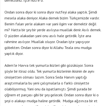
demezsiniz. İşte nutfe o.
Ondan sonra diyor ki sonra diyor nutfeyi alaka yaptık. Şimdi
mesela alaka deniyor. Alaka demek bizim Türkçemizde vardır.
Benim falan yerle alakam var yani ilgim var demektir değil
mi? Hatta bir şey bir yerde asılıysa muallak denir. Asılı demek.
O yüzden alakadan yani onu asılı hale getirdik. İşte ana
rahmine asılıyor. Muallak oluyor. Oradan işte yapışıyor
göbekten. Ondan sonra diyor ki Allahu Teala onu mudga
yaptık diyor.
Adem’le Havva tek yumurta ikizleri gibi gözüküyor. Sonra
şöyle bir itiraz oldu. Tek yumurta ikizlerinin ikisinin de aynı
cinsiyetten olması lazım. Sonra Seda Hanım yaptığı
araştırmalarla bu yeni çalışmalarla o farklı cinsiyette
olabiliyormuş. Yani onu da ispatlamıştı. Şimdi şurada bir
çiğnem et parçası gibi bir şey gelecek. Ondan sonra diyor ki o
şeyi o alakayı mudga haline getirdik. Mudga ağzınıza bir et