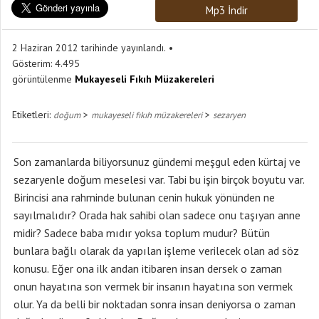
Mp3 İndir
2 Haziran 2012 tarihinde yayınlandı.
Gösterim:
4.495
görüntülenme
Mukayeseli Fıkıh Müzakereleri
Etiketleri:
>
>
doğum
mukayeseli fıkıh müzakereleri
sezaryen
Son zamanlarda biliyorsunuz gündemi meşgul eden kürtaj ve
sezaryenle doğum meselesi var. Tabi bu işin birçok boyutu var.
Birincisi ana rahminde bulunan cenin hukuk yönünden ne
sayılmalıdır? Orada hak sahibi olan sadece onu taşıyan anne
midir? Sadece baba mıdır yoksa toplum mudur? Bütün
bunlara bağlı olarak da yapılan işleme verilecek olan ad söz
konusu. Eğer ona ilk andan itibaren insan dersek o zaman
onun hayatına son vermek bir insanın hayatına son vermek
olur. Ya da belli bir noktadan sonra insan deniyorsa o zaman