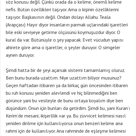
söz konusu değil. Çünkü orada da o kelime, önemli kelime
nefis. Bütün özellikleri taşıyor. Ama o kişinin özelliklerini
taşıyor. Başkasının değil. Ondan dolayı Allahu Teala
(Arapçası) Hayır diyor insanların parmak uçlarındaki işaretleri
bile eski seviyeye getirme ölçüsünü koymuşuzdur diyor. O
kural da var. Bütünüyle o şey yapacak. Evet vücudun yapısı
ahirete göre ama o işaretler, o şeyler duruyor. O simgeler
aynen duruyor.
Şimdi hatta bir de şeyi açarsak sistemi tamamlamış oluruz.
Ben bunu burada uzattım. Niye uzattım biliyor musunuz?
Geçen haftadan itibaren ya da birkaç gün öncesinden itibaren
bu ruh konusu yeniden alevlendi ve hiç bilinmediğini ben
görünce yani bu vesileyle de bunu ortaya koyalım diye ben
düşündüm. Onun için bunları da getirdim. Şimdi bu, yani Kuran’ı
Kerim’de mesani, ikişerlilik var ya. Bu züvvicet kelimesi nasıl
yeniden dirilme için kullanılıyorsa onun benzeri kelime ana
rahmi için de kullanılıyor. Ana rahminde de eşleşme kelimesi