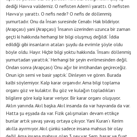
dediği Havva validemiz. O nefisten Adem’i yarattı. O nefisten
Havva’yı yarattı. O nefis nedir? O nefis de döllenmiş
yumurtadır. Onu da İnsan suresinde Cenabı Hak bildiriyor.
(Arapçası) yani (Arapçası) ‘İnsanın üzerinden uzunca bir zaman
geçti ki hakkında herhangi bir bilgi oluşmuş değildi.’ İddia
edildiği gibi insanların ataları şuydu da evrimle şöyle oldu
böyle oldu. Hayır. Hiçbir bilgi yoktu hakkında. ‘İnsanı döllenmiş
yumurtadan yarattık.’ Herhangi bir şeyin evrilmesinden değil.
Ondan sonra (Arapçası) ‘Onu ağır bir imtihandan geçireceğiz.
Onun için semi ve basir yaptık.’ Dinleyen ve gören. Burada
kalbi söylemiyor. Kalp karar organıdır. Ama bilgi toplama
organı göz ve kulaktır. Bu göz ve kulağın topladıkları
bilgilere göre kalp karar veriyor. Bir karar organı oluşuyor.
Aklın yanında. Akıl başka. Akıl insanda da var hayvanda da var.
Hatta şu eşyada da var. Fizik çalışmaları devam ettikçe
bunlar artık yavaş yavaş ortaya çıkıyor. Yani Kuran’ı Kerim
akılla ayırmıyor. Akıl çünkü sadece insana mahsus bir olay
değil. Ama insana mahsus olan 3 şey var. Sem, basar ve fuat