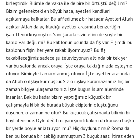
birleştirdik. Bilimle de vakıa ile de bire bir örtüştü değil mi?
Bizim gelenekteki en büyük hata, ayetleri kendileri
açıklamaya kalkarlar. Bu affedilmez bir hatadır. Ayetleri Allah
açıklar. Allah da açıkladığı ayetler arasında benzerliğin
işaretlerini koymuştur. Yani şurada sizin elinizde şöyle bir
kablo var değil mi? Bu kablonun ucunda da fiş var. E şimdi bu
kablonun fişini her yere takabiliyormuyuz? Bu fişi
takabileceğimiz sadece şu televizyonun altında bir tek yer
var bu salonda ancak oraya. İşte oraya taktığınızda eşleşme
oluyor. Birbiriyle tamamlanmış oluyor. İşte ayetler arasında
da Allah o ilşkiyi kurmuştur. Siz o ilişkiyi kuramazsanız hiç bir
zaman bilgiye ulaşamazsınız. İşte bugün İslam aleminde
insanlar. Bak bu kadar bizim yaptığımız küçücük bir
çalışmayla ki bir de burada büyük ekiplerin oluştuğunu
düşünün, o zaman ne olur? Bu küçücük çalışmayla bilimin bir
hayli ilerisnde. Öyle değil mi yani şimdi bakın ruh konusu başka
bir yerde böyle anlatılıyor mu? Hiç duydunuz mu? Roma’da
ben bu konuda bir tebliğ sunmuştum 3 buçuk saat. İtiraz eden