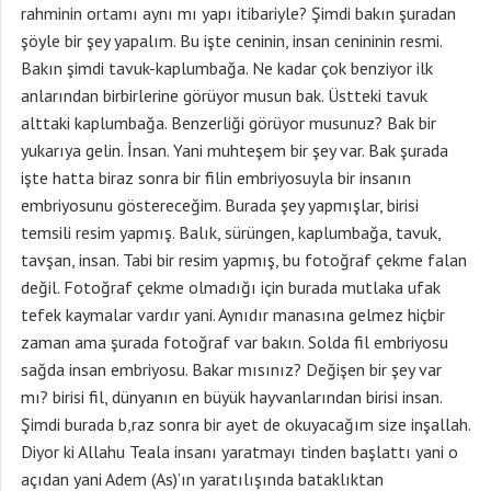
rahminin ortamı aynı mı yapı itibariyle? Şimdi bakın şuradan
şöyle bir şey yapalım. Bu işte ceninin, insan cenininin resmi.
Bakın şimdi tavuk-kaplumbağa. Ne kadar çok benziyor ilk
anlarından birbirlerine görüyor musun bak. Üstteki tavuk
alttaki kaplumbağa. Benzerliği görüyor musunuz? Bak bir
yukarıya gelin. İnsan. Yani muhteşem bir şey var. Bak şurada
işte hatta biraz sonra bir filin embriyosuyla bir insanın
embriyosunu göstereceğim. Burada şey yapmışlar, birisi
temsili resim yapmış. Balık, sürüngen, kaplumbağa, tavuk,
tavşan, insan. Tabi bir resim yapmış, bu fotoğraf çekme falan
değil. Fotoğraf çekme olmadığı için burada mutlaka ufak
tefek kaymalar vardır yani. Aynıdır manasına gelmez hiçbir
zaman ama şurada fotoğraf var bakın. Solda fil embriyosu
sağda insan embriyosu. Bakar mısınız? Değişen bir şey var
mı? birisi fil, dünyanın en büyük hayvanlarından birisi insan.
Şimdi burada b,raz sonra bir ayet de okuyacağım size inşallah.
Diyor ki Allahu Teala insanı yaratmayı tinden başlattı yani o
açıdan yani Adem (As)’ın yaratılışında bataklıktan