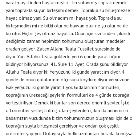
yaratmayı tinden başlatmıştır.’ Tin sulanmış toprak demek
yani toprakla suyun birleşimi demek. Toprakla su birleşmezse
hayat olmaz yani. Su olmadım mı hayat yok. Toprakla su
birleşmedim mi ne bitki olur ne hayvan olur ne şu olur ne de
bu olur. Hiçbir şey olmaz hayatta. Onun için sizi tinden çıkardı
dediğimiz zaman hepimizin tohumunu oluşturan maddeler
oradan geliyor. Zaten Allahu Teala Fussilet suresinde de
diyor. Yani Allahu Teala göklerle yeri 6 günde yarattığını
bildiriyor biliyorsunuz. 41. Sure 11. Ayet. Orada şunu bildiriyor
Allahu Teala diyor ki: Yeryüzünü iki günde yarattım diyor. 4
günde de onun gıdalarının ölçüsünü koydum diyor yeryüzüne.
Bak yeryüzü iki günde yaratılıyor. Gıdalarının formülleri,
toprağının üreteceği şeylerin formülleri de 4 günde toprağa
yerleştiriliyor. Demek ki bunlar son derece önemli şeyler. İşte
o formüller yerleştirilmiş olan şeylerden çıkıp da annemizin
babamızın vücudunda bizim tohumumuzun oluşması için de o
toprağın suyla birleşmesi gerekiyor ve ondan çok çeşitli
üretimler yapıyor. Dolayısıyla belki uzmanları burada konuşsa