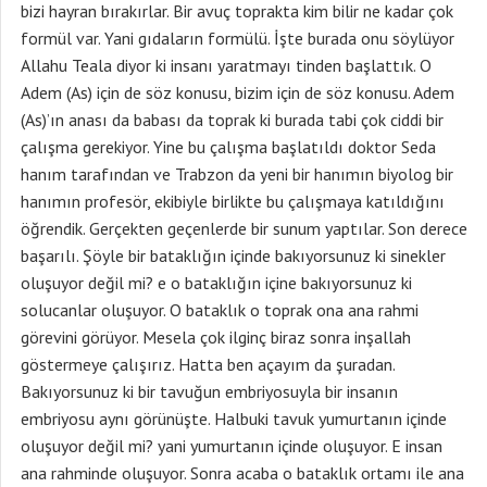
bizi hayran bırakırlar. Bir avuç toprakta kim bilir ne kadar çok
formül var. Yani gıdaların formülü. İşte burada onu söylüyor
Allahu Teala diyor ki insanı yaratmayı tinden başlattık. O
Adem (As) için de söz konusu, bizim için de söz konusu. Adem
(As)’ın anası da babası da toprak ki burada tabi çok ciddi bir
çalışma gerekiyor. Yine bu çalışma başlatıldı doktor Seda
hanım tarafından ve Trabzon da yeni bir hanımın biyolog bir
hanımın profesör, ekibiyle birlikte bu çalışmaya katıldığını
öğrendik. Gerçekten geçenlerde bir sunum yaptılar. Son derece
başarılı. Şöyle bir bataklığın içinde bakıyorsunuz ki sinekler
oluşuyor değil mi? e o bataklığın içine bakıyorsunuz ki
solucanlar oluşuyor. O bataklık o toprak ona ana rahmi
görevini görüyor. Mesela çok ilginç biraz sonra inşallah
göstermeye çalışırız. Hatta ben açayım da şuradan.
Bakıyorsunuz ki bir tavuğun embriyosuyla bir insanın
embriyosu aynı görünüşte. Halbuki tavuk yumurtanın içinde
oluşuyor değil mi? yani yumurtanın içinde oluşuyor. E insan
ana rahminde oluşuyor. Sonra acaba o bataklık ortamı ile ana