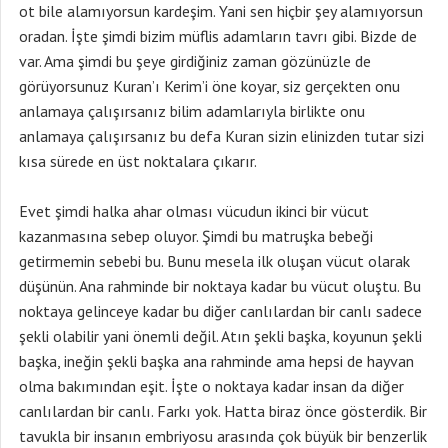
ot bile alamıyorsun kardeşim. Yani sen hiçbir şey alamıyorsun
oradan. İşte şimdi bizim müflis adamların tavrı gibi. Bizde de
var. Ama şimdi bu şeye girdiğiniz zaman gözünüzle de
görüyorsunuz Kuran’ı Kerim’i öne koyar, siz gerçekten onu
anlamaya çalışırsanız bilim adamlarıyla birlikte onu
anlamaya çalışırsanız bu defa Kuran sizin elinizden tutar sizi
kısa sürede en üst noktalara çıkarır.
Evet şimdi halka ahar olması vücudun ikinci bir vücut
kazanmasına sebep oluyor. Şimdi bu matruşka bebeği
getirmemin sebebi bu. Bunu mesela ilk oluşan vücut olarak
düşünün. Ana rahminde bir noktaya kadar bu vücut oluştu. Bu
noktaya gelinceye kadar bu diğer canlılardan bir canlı sadece
şekli olabilir yani önemli değil. Atın şekli başka, koyunun şekli
başka, ineğin şekli başka ana rahminde ama hepsi de hayvan
olma bakımından eşit. İşte o noktaya kadar insan da diğer
canlılardan bir canlı. Farkı yok. Hatta biraz önce gösterdik. Bir
tavukla bir insanın embriyosu arasında çok büyük bir benzerlik