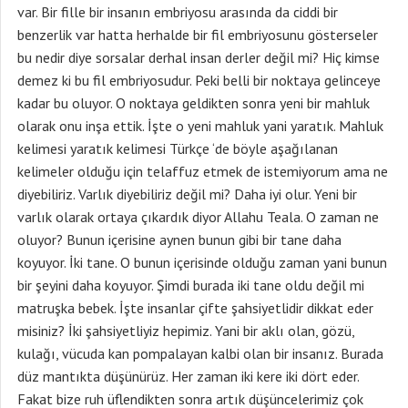
var. Bir fille bir insanın embriyosu arasında da ciddi bir
benzerlik var hatta herhalde bir fil embriyosunu gösterseler
bu nedir diye sorsalar derhal insan derler değil mi? Hiç kimse
demez ki bu fil embriyosudur. Peki belli bir noktaya gelinceye
kadar bu oluyor. O noktaya geldikten sonra yeni bir mahluk
olarak onu inşa ettik. İşte o yeni mahluk yani yaratık. Mahluk
kelimesi yaratık kelimesi Türkçe ‘de böyle aşağılanan
kelimeler olduğu için telaffuz etmek de istemiyorum ama ne
diyebiliriz. Varlık diyebiliriz değil mi? Daha iyi olur. Yeni bir
varlık olarak ortaya çıkardık diyor Allahu Teala. O zaman ne
oluyor? Bunun içerisine aynen bunun gibi bir tane daha
koyuyor. İki tane. O bunun içerisinde olduğu zaman yani bunun
bir şeyini daha koyuyor. Şimdi burada iki tane oldu değil mi
matruşka bebek. İşte insanlar çifte şahsiyetlidir dikkat eder
misiniz? İki şahsiyetliyiz hepimiz. Yani bir aklı olan, gözü,
kulağı, vücuda kan pompalayan kalbi olan bir insanız. Burada
düz mantıkta düşünürüz. Her zaman iki kere iki dört eder.
Fakat bize ruh üflendikten sonra artık düşüncelerimiz çok