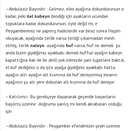
–Abdulaziz Bayındır : Gelmez, elini ayağına dokundurursun o
kadar, peki
ilel kabeyn
dendiği için ayakların ucundan
topuklara kadar dokundurursun, öyle değil mi, e
Peygamberimiz ne yapmış hadislerde var biraz sonra Haşim
okuyacak, ayağında terlik varsa terliği çıkarmadan mesh
etmiş, terlik
naleyn
ayağında
huf
varsa, huf ne demek şu
anda bizim giydiğimiz ayakkabı demek huffun ayağın kabeyn
kapattığna dair de bir delil yok elimizde yani lugatlere baktık,
el kuf dediğiniz o da işte ayağa giydiğiniz ayakkabı hatta
ayağın altı ayağın alt kısmına da huf deniyormuş insanın
ayağının şu alt yere dokunan alt kısmına da huf deniyor
–Katılımcı: Bu gerekçeye dayanarak geçende bayanların
başörtü üzerine doğrumu yanlış mı kendi akrabaları olduğu
için
–Abdulaziz Bayındır : Peygamber efendimizin şeyin üzerine