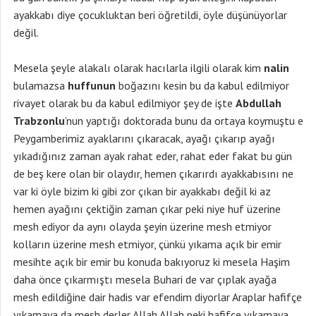
ayakkabı diye çocukluktan beri öğretildi, öyle düşünüyorlar
değil.
Mesela şeyle alakalı olarak hacılarla ilgili olarak kim
nalin
bulamazsa
huffunun
boğazını kesin bu da kabul edilmiyor
rivayet olarak bu da kabul edilmiyor şey de işte
Abdullah
Trabzonlu
’nun yaptığı doktorada bunu da ortaya koymuştu e
Peygamberimiz ayaklarını çıkaracak, ayağı çıkarıp ayağı
yıkadığınız zaman ayak rahat eder, rahat eder fakat bu gün
de beş kere olan bir olaydır, hemen çıkarırdı ayakkabısını ne
var ki öyle bizim ki gibi zor çıkan bir ayakkabı değil ki az
hemen ayağını çektiğin zaman çıkar peki niye huf üzerine
mesh ediyor da aynı olayda şeyin üzerine mesh etmiyor
kolların üzerine mesh etmiyor, çünkü yıkama açık bir emir
mesihte açık bir emir bu konuda bakıyoruz ki mesela Haşim
daha önce çıkarmıştı mesela Buhari de var çıplak ayağa
mesh edildiğine dair hadis var efendim diyorlar Araplar hafifçe
yıkamaya da mesh derler Allah Allah peki hafifçe yıkamaya