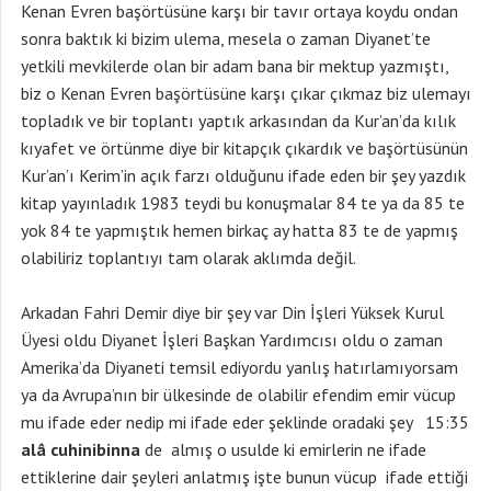
Kenan Evren başörtüsüne karşı bir tavır ortaya koydu ondan
sonra baktık ki bizim ulema, mesela o zaman Diyanet’te
yetkili mevkilerde olan bir adam bana bir mektup yazmıştı,
biz o Kenan Evren başörtüsüne karşı çıkar çıkmaz biz ulemayı
topladık ve bir toplantı yaptık arkasından da Kur’an’da kılık
kıyafet ve örtünme diye bir kitapçık çıkardık ve başörtüsünün
Kur’an’ı Kerim’in açık farzı olduğunu ifade eden bir şey yazdık
kitap yayınladık 1983 teydi bu konuşmalar 84 te ya da 85 te
yok 84 te yapmıştık hemen birkaç ay hatta 83 te de yapmış
olabiliriz toplantıyı tam olarak aklımda değil.
Arkadan Fahri Demir diye bir şey var Din İşleri Yüksek Kurul
Üyesi oldu Diyanet İşleri Başkan Yardımcısı oldu o zaman
Amerika’da Diyaneti temsil ediyordu yanlış hatırlamıyorsam
ya da Avrupa’nın bir ülkesinde de olabilir efendim emir vücup
mu ifade eder nedip mi ifade eder şeklinde oradaki şey 15:35
alâ cuhinibinna
de almış o usulde ki emirlerin ne ifade
ettiklerine dair şeyleri anlatmış işte bunun vücup ifade ettiği