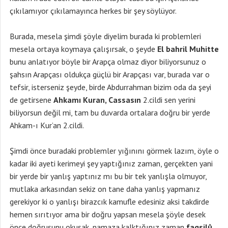
çıkılamıyor çıkılamayınca herkes bir şey söylüyor.
Burada, mesela şimdi şöyle diyelim burada ki problemleri
mesela ortaya koymaya çalışırsak, o şeyde
El bahril Muhitte
bunu anlatıyor böyle bir Arapça olmaz diyor biliyorsunuz o
şahsın Arapçası oldukça güçlü bir Arapçası var, burada var o
tefsir, isterseniz şeyde, birde Abdurrahman bizim oda da şeyi
de getirsene
Ahkamı Kuran, Cassasın
2.cildi sen yerini
biliyorsun değil mi, tam bu duvarda ortalara doğru bir yerde
Ahkam-ı Kur’an 2.cildi.
Şimdi önce buradaki problemler yığınını görmek lazım, öyle o
kadar iki ayeti kerimeyi şey yaptığınız zaman, gerçekten yani
bir yerde bir yanlış yaptınız mı bu bir tek yanlışla olmuyor,
mutlaka arkasından sekiz on tane daha yanlış yapmanız
gerekiyor ki o yanlışı birazcık kamufle edesiniz aksi takdirde
hemen sırıtıyor ama bir doğru yapsan mesela şöyle desek
önce doğrusunu okusak, namaza kalktığınız zaman
fagsilû