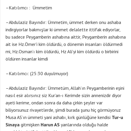
–Katılımcı : Ümmetim
–Abdulaziz Bayındır: Ümmetim, ümmet derken onu ashaba
indirgiyorlar bakmışlar ki ümmet delalette ittifak ediyorlar,
bu sadece Peygamberin ashabına aittir, Peygamberin ashabına
ait ise Hz.Ömer’i kim öldürdü, o dönemin insanları öldürmedi
mi, Hz.Osman’ı kim öldürdü, Hz Ali’yi kim öldürdü o birbirini
öldüren insanlar kimdi
–Katılımcı: (25:30 duyulmuyor)
–Abdulaziz Bayındır: Ümmetüm, Allah’ın Peygamberinin eşini
nasıl esir alırsınız siz Kur’an-ı Kerimde sizin annenizdir diyor
ayeti kerime, ondan sonra da daha çirkin şeyler var
biliyorsunuz rivayetlerde, şimdi burada şunu hiç görmüyoruz
Musa AS’ın ümmeti yani ashabı, kırk günlüğüne kendisi
Tur-u
Sinaya
gitmişken
Harun AS
yanlarında olduğu halde