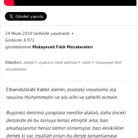
24 Nisan 2010 tarihinde yayınlandı.
Gösterim:
6.972
görüntülenme
Mukayeseli Fıkıh Müzakereleri
Etiketleri:
>
>
>
abdest
ayakların mesh edilmesi
mesh
mukayeseli fıkıh
müzakereleri
Elhamdüllilahi Rabbil alemin,
esselatü vesselamü ala
rasulina Muhammedin ve ala alihi ve sahbihi ecmain.
Bugünkü dersimiz çoraplara mesihle alakalı, daha önceki
derslerde de bu konuya temas etmiştik ama, bazı
arkadaşlarımız henüz tatmin olmamışlar, bazı eksiklikler
demek ki var, inşallah onları bu derste tamamlamaya