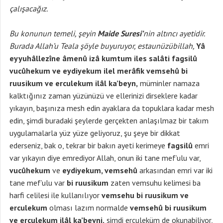
çalışacağız.
Bu konunun temeli, şeyin
Maide Suresi’
nin altıncı ayetidir.
Burada Allah’u Teala şöyle buyuruyor, estaunüzübillah,
Yâ
eyyuhâllezîne âmenû izâ kumtum iles salâti fagsilû
vucûhekum ve eydiyekum ilel merâfik vemsehû bi
ruusikum ve erculekum ilâl ka’beyn,
müminler namaza
kalktığınız zaman yüzünüzü ve ellerinizi dirseklere kadar
yıkayın, başınıza mesh edin ayaklara da topuklara kadar mesh
edin, şimdi buradaki şeylerde gerçekten anlaşılmaz bir takım
uygulamalarla yüz yüze geliyoruz, şu şeye bir dikkat
ederseniz, bak o, tekrar bir bakın ayeti kerimeye
fagsilû
emri
var yıkayın diye emrediyor Allah, onun iki tane mef’ulu var,
vucûhekum
ve
eydiyekum, vemsehû
arkasından emri var iki
tane mef’ulu var
bi ruusikum
zaten vemsuhu kelimesi ba
harfi celilesi ile kullanılıyor
vemsehu bi ruusikum ve
erculekum
olması lazım normalde
vemsehû bi ruusikum
ve erculekum ilâl ka’beyni,
şimdi erculeküm de okunabiliyor,