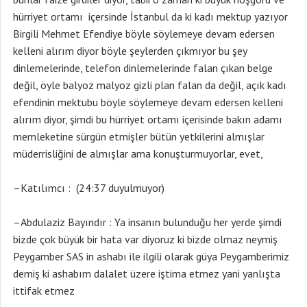
hürriyet ortamı içersinde İstanbul da ki kadı mektup yazıyor
Birgili Mehmet Efendiye böyle söylemeye devam edersen
kelleni alırım diyor böyle şeylerden çıkmıyor bu şey
dinlemelerinde, telefon dinlemelerinde falan çıkan belge
değil, öyle balyoz malyoz gizli plan falan da değil, açık kadı
efendinin mektubu böyle söylemeye devam edersen kelleni
alırım diyor, şimdi bu hürriyet ortamı içerisinde bakın adamı
memleketine sürgün etmişler bütün yetkilerini almışlar
müderrisliğini de almışlar ama konuşturmuyorlar, evet,
–Katılımcı : (24:37 duyulmuyor)
–Abdulaziz Bayındır : Ya insanın bulunduğu her yerde şimdi
bizde çok büyük bir hata var diyoruz ki bizde olmaz neymiş
Peygamber SAS in ashabı ile ilgili olarak güya Peygamberimiz
demiş ki ashabım dalalet üzere iştima etmez yani yanlışta
ittifak etmez