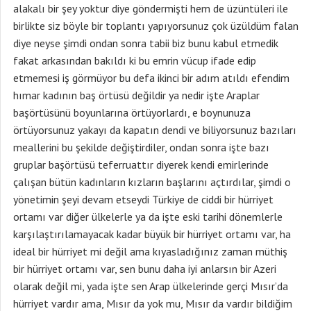
alakalı bir şey yoktur diye göndermişti hem de üzüntüleri ile
birlikte siz böyle bir toplantı yapıyorsunuz çok üzüldüm falan
diye neyse şimdi ondan sonra tabii biz bunu kabul etmedik
fakat arkasından bakıldı ki bu emrin vücup ifade edip
etmemesi iş görmüyor bu defa ikinci bir adım atıldı efendim
hımar kadının baş örtüsü değildir ya nedir işte Araplar
başörtüsünü boyunlarına örtüyorlardı, e boynunuza
örtüyorsunuz yakayı da kapatın dendi ve biliyorsunuz bazıları
meallerini bu şekilde değiştirdiler, ondan sonra işte bazı
gruplar başörtüsü teferruattır diyerek kendi emirlerinde
çalışan bütün kadınların kızların başlarını açtırdılar, şimdi o
yönetimin şeyi devam etseydi Türkiye de ciddi bir hürriyet
ortamı var diğer ülkelerle ya da işte eski tarihi dönemlerle
karşılaştırılamayacak kadar büyük bir hürriyet ortamı var, ha
ideal bir hürriyet mi değil ama kıyasladığınız zaman müthiş
bir hürriyet ortamı var, sen bunu daha iyi anlarsın bir Azeri
olarak değil mi, yada işte sen Arap ülkelerinde gerçi Mısır’da
hürriyet vardır ama, Mısır da yok mu, Mısır da vardır bildiğim