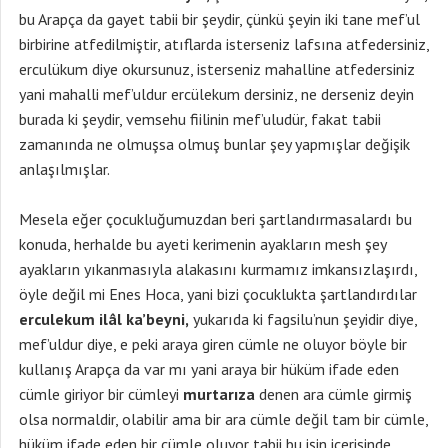
bu Arapça da gayet tabii bir şeydir, çünkü şeyin iki tane mef’ul
birbirine atfedilmiştir, atıflarda isterseniz lafsına atfedersiniz,
erculükum diye okursunuz, isterseniz mahalline atfedersiniz
yani mahalli mef’uldur ercülekum dersiniz, ne derseniz deyin
burada ki şeydir, vemsehu fiilinin mef’uludür, fakat tabii
zamanında ne olmuşsa olmuş bunlar şey yapmışlar değişik
anlaşılmışlar.
Mesela eğer çocukluğumuzdan beri şartlandırmasalardı bu
konuda, herhalde bu ayeti kerimenin ayakların mesh şey
ayakların yıkanmasıyla alakasını kurmamız imkansızlaşırdı,
öyle değil mi Enes Hoca, yani bizi çocuklukta şartlandırdılar
erculekum ilâl ka’beyni,
yukarıda ki fagsilu’nun şeyidir diye,
mef’uldur diye, e peki araya giren cümle ne oluyor böyle bir
kullanış Arapça da var mı yani araya bir hüküm ifade eden
cümle giriyor bir cümleyi
murtarıza
denen ara cümle girmiş
olsa normaldir, olabilir ama bir ara cümle değil tam bir cümle,
hüküm ifade eden bir cümle oluyor tabii bu işin içerisinde