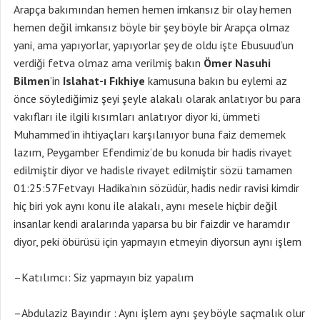
Arapça bakımından hemen hemen imkansız bir olay hemen
hemen değil imkansız böyle bir şey böyle bir Arapça olmaz
yani, ama yapıyorlar, yapıyorlar şey de oldu işte Ebusuud’un
verdiği fetva olmaz ama verilmiş bakın
Ömer Nasuhi
Bilmen
’in
Islahat-ı Fıkhiye
kamusuna bakın bu eylemi az
önce söylediğimiz şeyi şeyle alakalı olarak anlatıyor bu para
vakıfları ile ilgili kısımları anlatıyor diyor ki, ümmeti
Muhammed’in ihtiyaçları karşılanıyor buna faiz dememek
lazım, Peygamber Efendimiz’de bu konuda bir hadis rivayet
edilmiştir diyor ve hadisle rivayet edilmiştir sözü tamamen
01:25:57Fetvayı Hadika’nın sözüdür, hadis nedir ravisi kimdir
hiç biri yok aynı konu ile alakalı, aynı mesele hiçbir değil
insanlar kendi aralarında yaparsa bu bir faizdir ve haramdır
diyor, peki öbürüsü için yapmayın etmeyin diyorsun aynı işlem
–Katılımcı: Siz yapmayın biz yapalım
–Abdulaziz Bayındır : Aynı işlem aynı şey böyle saçmalık olur