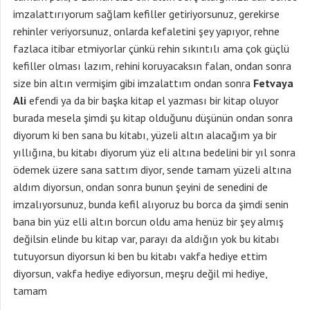
imzalattırıyorum sağlam kefiller getiriyorsunuz, gerekirse
rehinler veriyorsunuz, onlarda kefaletini şey yapıyor, rehne
fazlaca itibar etmiyorlar çünkü rehin sıkıntılı ama çok güçlü
kefiller olması lazım, rehini koruyacaksın falan, ondan sonra
size bin altın vermişim gibi imzalattım ondan sonra
Fetvaya
Ali
efendi ya da bir başka kitap el yazması bir kitap oluyor
burada mesela şimdi şu kitap olduğunu düşünün ondan sonra
diyorum ki ben sana bu kitabı, yüzeli altın alacağım ya bir
yıllığına, bu kitabı diyorum yüz eli altına bedelini bir yıl sonra
ödemek üzere sana sattım diyor, sende tamam yüzeli altına
aldım diyorsun, ondan sonra bunun şeyini de senedini de
imzalıyorsunuz, bunda kefil alıyoruz bu borca da şimdi senin
bana bin yüz elli altın borcun oldu ama henüz bir şey almış
değilsin elinde bu kitap var, parayı da aldığın yok bu kitabı
tutuyorsun diyorsun ki ben bu kitabı vakfa hediye ettim
diyorsun, vakfa hediye ediyorsun, meşru değil mi hediye,
tamam