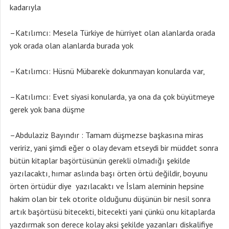
kadarıyla
–Katılımcı: Mesela Türkiye de hürriyet olan alanlarda orada
yok orada olan alanlarda burada yok
–Katılımcı: Hüsnü Mübarek’e dokunmayan konularda var,
–Katılımcı: Evet siyasi konularda, ya ona da çok büyütmeye
gerek yok bana düşme
–Abdulaziz Bayındır : Tamam düşmezse başkasına miras
veririz, yani şimdi eğer o olay devam etseydi bir müddet sonra
bütün kitaplar başörtüsünün gerekli olmadığı şekilde
yazılacaktı, hımar aslında başı örten örtü değildir, boyunu
örten örtüdür diye yazılacaktı ve İslam aleminin hepsine
hakim olan bir tek otorite olduğunu düşünün bir nesil sonra
artık başörtüsü bitecekti, bitecekti yani çünkü onu kitaplarda
yazdırmak son derece kolay aksi şekilde yazanları diskalifiye