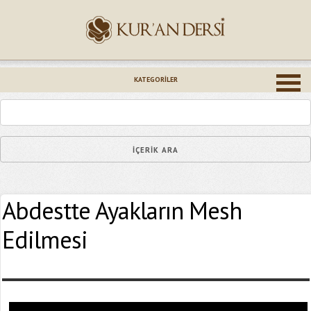
İsminiz (*)
KATEGORILER
Epostanız (*)
Abdestte Ayakların Mesh
Yaşadığınız Hatanın Ayrıntıları
Edilmesi
Bağlantıyı Gönderin