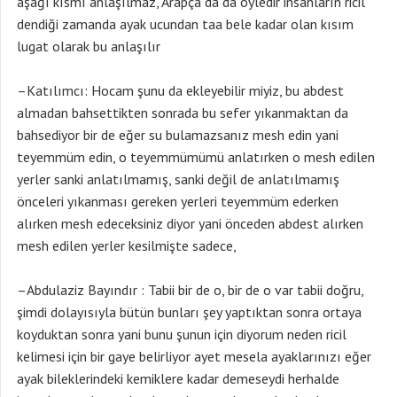
aşağı kısmı anlaşılmaz, Arapça da da öyledir insanların ricil
dendiği zamanda ayak ucundan taa bele kadar olan kısım
lugat olarak bu anlaşılır
–Katılımcı: Hocam şunu da ekleyebilir miyiz, bu abdest
almadan bahsettikten sonrada bu sefer yıkanmaktan da
bahsediyor bir de eğer su bulamazsanız mesh edin yani
teyemmüm edin, o teyemmümümü anlatırken o mesh edilen
yerler sanki anlatılmamış, sanki değil de anlatılmamış
önceleri yıkanması gereken yerleri teyemmüm ederken
alırken mesh edeceksiniz diyor yani önceden abdest alırken
mesh edilen yerler kesilmişte sadece,
–Abdulaziz Bayındır : Tabii bir de o, bir de o var tabii doğru,
şimdi dolayısıyla bütün bunları şey yaptıktan sonra ortaya
koyduktan sonra yani bunu şunun için diyorum neden ricil
kelimesi için bir gaye belirliyor ayet mesela ayaklarınızı eğer
ayak bileklerindeki kemiklere kadar demeseydi herhalde