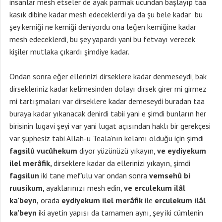
insanlar mesh etseler de ayak parmak ucundan başlayıp taa
kasık dibine kadar mesh edeceklerdi ya da şu bele kadar bu
şey kemiği ne kemiği deniyordu ona leğen kemiğine kadar
mesh edeceklerdi, bu şey yapardı yani bu fetvayı verecek
kişiler mutlaka çıkardı şimdiye kadar.
Ondan sonra eğer ellerinizi dirseklere kadar denmeseydi, bak
dirsekleriniz kadar kelimesinden dolayı dirsek girer mi girmez
mi tartışmaları var dirseklere kadar demeseydi buradan taa
buraya kadar yıkanacak denirdi tabii yani e şimdi bunların her
birisinin lugavi şeyi var yani lugat açısından haklı bir gerekçesi
var şüphesiz tabi Allah-u Teala’nın kelamı olduğu için şimdi
fagsilû vucûhekum
diyor yüzünüzü yıkayın,
ve eydiyekum
ilel merâfik,
dirseklere kadar da ellerinizi yıkayın, şimdi
fagsilun
iki tane mef’ulu var ondan sonra
vemsehû bi
ruusikum,
ayaklarınızı mesh edin,
ve erculekum ilâl
ka’beyn,
orada
eydiyekum ilel merâfik
ile
erculekum ilâl
ka’beyn
iki ayetin yapısı da tamamen aynı, şey iki cümlenin