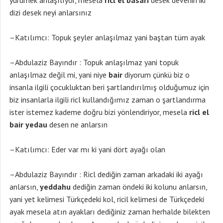
yürümek anlaşılıyor, mesela
ricl el basari
desek devenin iki
dizi desek neyi anlarsınız
–Katılımcı: Topuk şeyler anlaşılmaz yani baştan tüm ayak
–Abdulaziz Bayındır : Topuk anlaşılmaz yani topuk
anlaşılmaz değil mi, yani niye
bair
diyorum çünkü biz o
insanla ilgili çocukluktan beri şartlandırılmış olduğumuz için
biz insanlarla ilgili ricl kullandığımız zaman o şartlandırma
ister istemez kademe doğru bizi yönlendiriyor, mesela
ricl el
bair yedau
desen ne anlarsın
–Katılımcı: Eder var mı ki yani dört ayağı olan
–Abdulaziz Bayındır : Ricl dediğin zaman arkadaki iki ayağı
anlarsın,
yeddahu
dediğin zaman öndeki iki kolunu anlarsın,
yani yet kelimesi Türkçedeki kol, ricil kelimesi de Türkçedeki
ayak mesela atın ayakları dediğiniz zaman herhalde bilekten