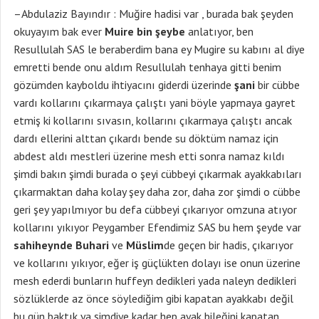
–Abdulaziz Bayındır : Muğire hadisi var , burada bak şeyden
okuyayım bak ever
Muire bin şeybe
anlatıyor, ben
Resullulah SAS le beraberdim bana ey Mugire su kabını al diye
emretti bende onu aldım Resullulah tenhaya gitti benim
gözümden kayboldu ihtiyacını giderdi üzerinde
şani
bir cübbe
vardı kollarını çıkarmaya çalıştı yani böyle yapmaya gayret
etmiş ki kollarını sıvasın, kollarını çıkarmaya çalıştı ancak
dardı ellerini alttan çıkardı bende su döktüm namaz için
abdest aldı mestleri üzerine mesh etti sonra namaz kıldı
şimdi bakın şimdi burada o şeyi cübbeyi çıkarmak ayakkabıları
çıkarmaktan daha kolay şey daha zor, daha zor şimdi o cübbe
geri şey yapılmıyor bu defa cübbeyi çıkarıyor omzuna atıyor
kollarını yıkıyor Peygamber Efendimiz SAS bu hem şeyde var
sahiheynde Buhari
ve
Müslim
de geçen bir hadis, çıkarıyor
ve kollarını yıkıyor, eğer iş güçlükten dolayı ise onun üzerine
mesh ederdi bunların huffeyn dedikleri yada naleyn dedikleri
sözlüklerde az önce söylediğim gibi kapatan ayakkabı değil
bu gün baktık ya şimdiye kadar hep ayak bileğini kapatan