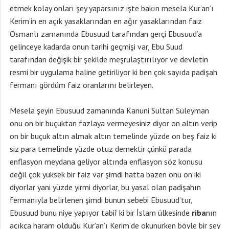
etmek kolay onları şey yaparsınız işte bakın mesela Kur’an’ı
Kerim’in en açık yasaklarından en ağır yasaklarından faiz
Osmanlı zamanında Ebusuud tarafından gerçi Ebusuud’a
gelinceye kadarda onun tarihi geçmişi var, Ebu Suud
tarafından değişik bir şekilde meşrulaştırılıyor ve devletin
resmi bir uygulama haline getiriliyor ki ben çok sayıda padişah
fermanı gördüm faiz oranlarını belirleyen.
Mesela şeyin Ebusuud zamanında Kanuni Sultan Süleyman
onu on bir buçuktan fazlaya vermeyesiniz diyor on altın verip
on bir buçuk altın almak altın temelinde yüzde on beş faiz ki
siz para temelinde yüzde otuz demektir çünkü parada
enflasyon meydana geliyor altında enflasyon söz konusu
değil çok yüksek bir faiz var şimdi hatta bazen onu on iki
diyorlar yani yüzde yirmi diyorlar, bu yasal olan padişahın
fermanıyla belirlenen şimdi bunun sebebi Ebusuud’tur,
Ebusuud bunu niye yapıyor tabiî ki bir İslam ülkesinde
riba
nın
açıkça haram olduğu Kur’an’ı Kerim’de okunurken böyle bir şey