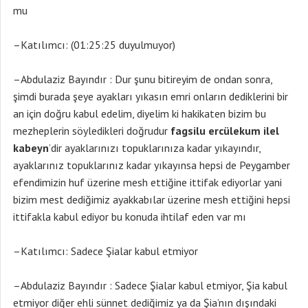
mu
–Katılımcı: (01:25:25 duyulmuyor)
–Abdulaziz Bayındır : Dur şunu bitireyim de ondan sonra,
şimdi burada şeye ayakları yıkasın emri onların dediklerini bir
an için doğru kabul edelim, diyelim ki hakikaten bizim bu
mezheplerin söyledikleri doğrudur
fagsilu ercülekum ilel
kabeyn
’dir ayaklarınızı topuklarınıza kadar yıkayındır,
ayaklarınız topuklarınız kadar yıkayınsa hepsi de Peygamber
efendimizin huf üzerine mesh ettiğine ittifak ediyorlar yani
bizim mest dediğimiz ayakkabılar üzerine mesh ettiğini hepsi
ittifakla kabul ediyor bu konuda ihtilaf eden var mı
–Katılımcı: Sadece Şialar kabul etmiyor
–Abdulaziz Bayındır : Sadece Şialar kabul etmiyor, Şia kabul
etmiyor diğer ehli sünnet dediğimiz ya da Şia’nın dışındaki