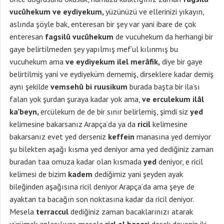
vucûhekum ve eydiyekum,
yüzünüzü ve ellerinizi yıkayın,
aslında şöyle bak, enteresan bir şey var yani ibare de çok
enteresan
fagsilû vucûhekum
de vucuhekum da herhangi bir
gaye belirtilmeden şey yapılmış mef’ul kılınmış bu
vucuhekum ama
ve eydiyekum ilel merâfik,
diye bir gaye
belirtilmiş yani ve eydiyeküm dememiş, dirseklere kadar demiş
aynı şekilde
vemsehû bi ruusikum
burada başta bir ila’sı
falan yok şurdan şuraya kadar yok ama,
ve erculekum ilâl
ka’beyn,
ercülekum de de bir sınır belirlemiş, şimdi siz
yed
kelimesine bakarsanız Arapça’da ya da
ricil
kelimesine
bakarsanız evet yed derseniz
keffein
manasına yed demiyor
şu bilekten aşağı kısma yed deniyor ama yed dediğiniz zaman
buradan taa omuza kadar olan kısmada
yed
deniyor, e ricil
kelimesi de bizim
kadem
dediğimiz yani şeyden ayak
bileğinden aşağısına ricil deniyor Arapça’da ama şeye de
ayaktan ta bacağın son noktasına kadar da ricil deniyor.
Mesela
terraccul
dediğiniz zaman bacaklarınızı atarak