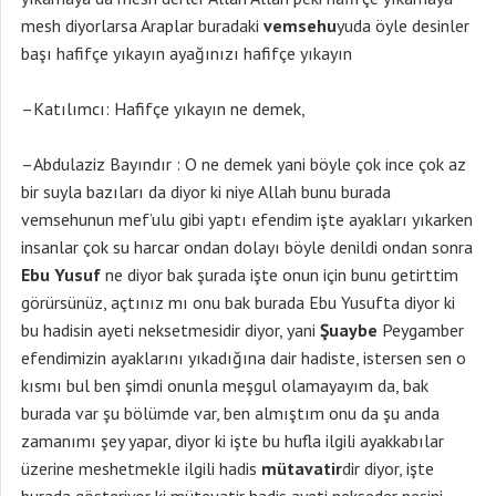
mesh diyorlarsa Araplar buradaki
vemsehu
yuda öyle desinler
başı hafifçe yıkayın ayağınızı hafifçe yıkayın
–Katılımcı: Hafifçe yıkayın ne demek,
–Abdulaziz Bayındır : O ne demek yani böyle çok ince çok az
bir suyla bazıları da diyor ki niye Allah bunu burada
vemsehunun mef’ulu gibi yaptı efendim işte ayakları yıkarken
insanlar çok su harcar ondan dolayı böyle denildi ondan sonra
Ebu Yusuf
ne diyor bak şurada işte onun için bunu getirttim
görürsünüz, açtınız mı onu bak burada Ebu Yusufta diyor ki
bu hadisin ayeti neksetmesidir diyor, yani
Şuaybe
Peygamber
efendimizin ayaklarını yıkadığına dair hadiste, istersen sen o
kısmı bul ben şimdi onunla meşgul olamayayım da, bak
burada var şu bölümde var, ben almıştım onu da şu anda
zamanımı şey yapar, diyor ki işte bu hufla ilgili ayakkabılar
üzerine meshetmekle ilgili hadis
mütavatir
dir diyor, işte