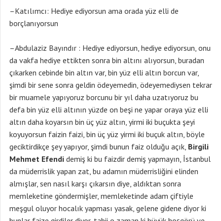
–Katılımcı: Hediye ediyorsun ama orada yüz elli de
borçlanıyorsun
–Abdulaziz Bayındır : Hediye ediyorsun, hediye ediyorsun, onu
da vakfa hediye ettikten sonra bin altını alıyorsun, buradan
çıkarken cebinde bin altın var, bin yüz elli altın borcun var,
şimdi bir sene sonra geldin ödeyemedin, ödeyemediysen tekrar
bir muamele yapıyoruz borcunu bir yıl daha uzatıyoruz bu
defa bin yüz elli altının yüzde on beşi ne yapar oraya yüz elli
altın daha koyarsın bin üç yüz altın, yirmi iki buçukta şeyi
koyuyorsun faizin faizi, bin üç yüz yirmi iki buçuk altın, böyle
geciktirdikçe şey yapıyor, şimdi bunun faiz olduğu açık,
Birgili
Mehmet Efendi
demiş ki bu faizdir demiş yapmayın, İstanbul
da müderrislik yapan zat, bu adamın müderrisliğini elinden
almışlar, sen nasıl karşı çıkarsın diye, aldıktan sonra
memleketine göndermişler, memleketinde adam çiftiyle
meşgul oluyor hocalık yapması yasak, gelene gidene diyor ki
bunlar faize girdiler diyor, tabii o zaman ki büyük hoşgörü ve