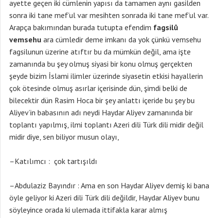
ayette geçen iki cümlenin yapısı da tamamen aynı gasilden
sonra iki tane mef’ul var mesihten sonrada iki tane mef’ul var.
Arapça bakımından burada tutupta efendim
fagsilû
vemsehu
ara cümledir deme imkanı da yok çünkü vemsehu
fagsilunun üzerine atıftır bu da mümkün değil, ama işte
zamanında bu şey olmuş siyasi bir konu olmuş gerçekten
şeyde bizim İslami ilimler üzerinde siyasetin etkisi hayallerin
çok ötesinde olmuş asırlar içerisinde dün, şimdi belki de
bilecektir dün Rasim Hoca bir şey anlattı içeride bu şey bu
Aliyev’in babasının adı neydi Haydar Aliyev zamanında bir
toplantı yapılmış, ilmi toplantı Azeri dili Türk dili midir değil
midir diye, sen biliyor musun olayı,
–Katılımcı : çok tartışıldı
–Abdulaziz Bayındır : Ama en son Haydar Aliyev demiş ki bana
öyle geliyor ki Azeri dili Türk dili değildir, Haydar Aliyev bunu
söyleyince orada ki ulemada ittifakla karar almış