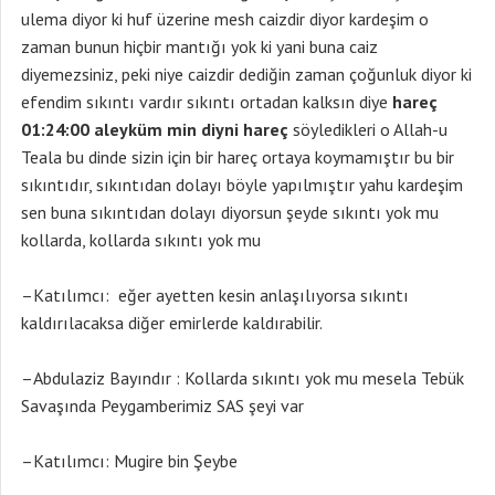
ulema diyor ki huf üzerine mesh caizdir diyor kardeşim o
zaman bunun hiçbir mantığı yok ki yani buna caiz
diyemezsiniz, peki niye caizdir dediğin zaman çoğunluk diyor ki
efendim sıkıntı vardır sıkıntı ortadan kalksın diye
hareç
01:24:00 aleyküm min diyni hareç
söyledikleri o Allah-u
Teala bu dinde sizin için bir hareç ortaya koymamıştır bu bir
sıkıntıdır, sıkıntıdan dolayı böyle yapılmıştır yahu kardeşim
sen buna sıkıntıdan dolayı diyorsun şeyde sıkıntı yok mu
kollarda, kollarda sıkıntı yok mu
–Katılımcı: eğer ayetten kesin anlaşılıyorsa sıkıntı
kaldırılacaksa diğer emirlerde kaldırabilir.
–Abdulaziz Bayındır : Kollarda sıkıntı yok mu mesela Tebük
Savaşında Peygamberimiz SAS şeyi var
–Katılımcı: Mugire bin Şeybe