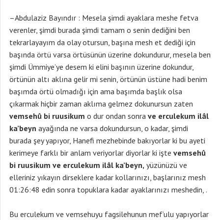
–Abdulaziz Bayındır : Mesela şimdi ayaklara meshe fetva
verenler, şimdi burada şimdi tamam o senin dediğini ben
tekrarlayayım da olay otursun, başına mesh et dediği için
başında örtü varsa örtüsünün üzerine dokundurur, mesela ben
şimdi Ümmiye’ye desem ki elini başının üzerine dokundur,
örtünün altı aklına gelir mi senin, örtünün üstüne hadi benim
başımda örtü olmadığı için ama başımda başlık olsa
çıkarmak hiçbir zaman aklıma gelmez dokunursun zaten
vemsehû bi ruusikum
o dur ondan sonra
ve erculekum ilâl
ka’beyn
ayağında ne varsa dokundursun, o kadar, şimdi
burada şey yapıyor, Hanefi mezhebinde bakıyorlar ki bu ayeti
kerimeye farklı bir anlam veriyorlar diyorlar ki işte
vemsehû
bi ruusikum ve erculekum ilâl ka’beyn,
yüzünüzü ve
elleriniz yıkayın dirseklere kadar kollarınızı, başlarınız mesh
01:26:48 edin sonra topuklara kadar ayaklarınızı meshedin, .
Bu erculekum ve vemsehuyu fagsilehunun mef’ulu yapıyorlar