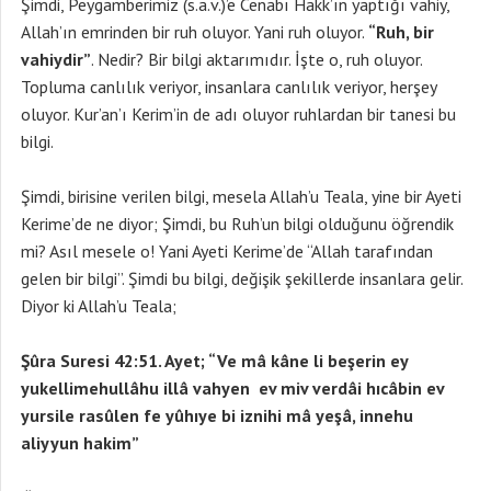
Şimdi, Peygamberimiz (s.a.v.)’e Cenabı Hakk’ın yaptığı vahiy,
Allah’ın emrinden bir ruh oluyor. Yani ruh oluyor.
“Ruh, bir
vahiydir”
. Nedir? Bir bilgi aktarımıdır. İşte o, ruh oluyor.
Topluma canlılık veriyor, insanlara canlılık veriyor, herşey
oluyor. Kur’an’ı Kerim’in de adı oluyor ruhlardan bir tanesi bu
bilgi.
Şimdi, birisine verilen bilgi, mesela Allah’u Teala, yine bir Ayeti
Kerime’de ne diyor; Şimdi, bu Ruh’un bilgi olduğunu öğrendik
mi? Asıl mesele o! Yani Ayeti Kerime’de “Allah tarafından
gelen bir bilgi”. Şimdi bu bilgi, değişik şekillerde insanlara gelir.
Diyor ki Allah’u Teala;
Şûra Suresi 42:51. Ayet; “Ve mâ kâne li beşerin ey
yukellimehullâhu illâ vahyen ev miv verdâi hıcâbin ev
yursile rasûlen fe yûhıye bi iznihi mâ yeşâ, innehu
aliyyun hakim”