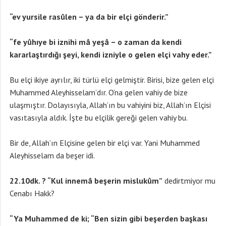
“ev yursile rasûlen – ya da bir elçi gönderir.”
“fe yûhıye bi iznihi mâ yeşâ – o zaman da kendi
kararlaştırdığı şeyi, kendi izniyle o gelen elçi vahy eder.”
Bu elçi ikiye ayrılır, iki türlü elçi gelmiştir. Birisi, bize gelen elçi
Muhammed Aleyhisselam’dır. O’na gelen vahiy de bize
ulaşmıştır. Dolayısıyla, Allah’ın bu vahiyini biz, Allah’ın Elçisi
vasıtasıyla aldık. İşte bu elçilik gereği gelen vahiy bu.
Bir de, Allah’ın Elçisine gelen bir elçi var. Yani Muhammed
Aleyhisselam da beşer idi.
22.10dk. ?
“Kul innemâ beşerin mislukûm”
dedirtmiyor mu
Cenabı Hakk?
“Ya Muhammed de ki; “Ben sizin gibi beşerden başkası