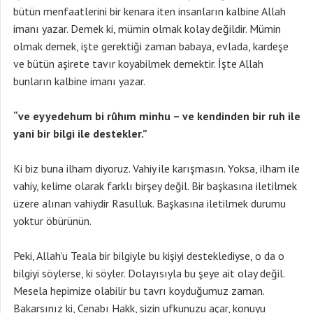
bütün menfaatlerini bir kenara iten insanların kalbine Allah
imanı yazar. Demek ki, mümin olmak kolay değildir. Mümin
olmak demek, işte gerektiği zaman babaya, evlada, kardeşe
ve bütün aşirete tavır koyabilmek demektir. İşte Allah
bunların kalbine imanı yazar.
“ve eyyedehum bi rûhım minhu – ve kendinden bir ruh ile
yani bir bilgi ile destekler.”
Ki biz buna ilham diyoruz. Vahiy ile karışmasın. Yoksa, ilham ile
vahiy, kelime olarak farklı birşey değil. Bir başkasına iletilmek
üzere alınan vahiydir Rasulluk. Başkasına iletilmek durumu
yoktur öbürünün.
Peki, Allah’u Teala bir bilgiyle bu kişiyi desteklediyse, o da o
bilgiyi söylerse, ki söyler. Dolayısıyla bu şeye ait olay değil.
Mesela hepimize olabilir bu tavrı koyduğumuz zaman.
Bakarsınız ki, Cenabı Hakk, sizin ufkunuzu açar, konuyu