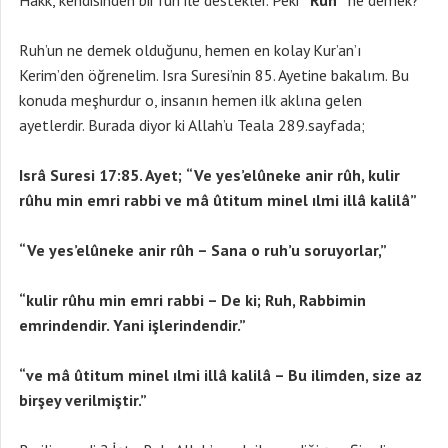
Hakk, kendisinden bir ruh ile destekler. Peki
“Ruh”
ne demek?
Ruh’un ne demek olduğunu, hemen en kolay Kur’an’ı
Kerim’den öğrenelim. Isra Suresi’nin 85. Ayetine bakalım. Bu
konuda meşhurdur o, insanın hemen ilk aklına gelen
ayetlerdir. Burada diyor ki Allah’u Teala 289.sayfada;
Isrâ Suresi 17:85. Ayet;
“Ve yes’elûneke anir rûh, kulir
rûhu min emri rabbi ve mâ ûtitum minel ılmi illâ kalilâ”
“Ve yes’elûneke anir rûh – Sana o ruh’u soruyorlar,”
“kulir rûhu min emri rabbi – De ki; Ruh, Rabbimin
emrindendir. Yani işlerindendir.”
“ve mâ ûtitum minel ılmi illâ kalilâ – Bu ilimden, size az
birşey verilmiştir.”