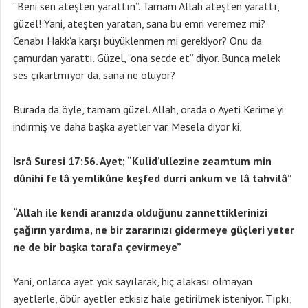
“Beni sen ateşten yarattın”. Tamam Allah ateşten yarattı,
güzel! Yani, ateşten yaratan, sana bu emri veremez mi?
Cenabı Hakk’a karşı büyüklenmen mi gerekiyor? Onu da
çamurdan yarattı. Güzel, “ona secde et” diyor. Bunca melek
ses çıkartmıyor da, sana ne oluyor?
Burada da öyle, tamam güzel. Allah, orada o Ayeti Kerime’yi
indirmiş ve daha başka ayetler var. Mesela diyor ki;
Isrâ Suresi 17:56. Ayet; “Kulid’ullezine zeamtum min
dûnihi fe lâ yemlikûne keşfed durri ankum ve lâ tahvilâ”
“Allah ile kendi aranızda olduğunu zannettiklerinizi
çağırın yardıma, ne bir zararınızı gidermeye güçleri yeter
ne de bir başka tarafa çevirmeye”
Yani, onlarca ayet yok sayılarak, hiç alakası olmayan
ayetlerle, öbür ayetler etkisiz hale getirilmek isteniyor. Tıpkı;