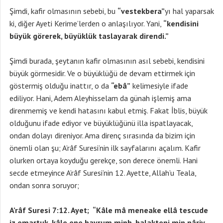
Şimdi, kafir olmasının sebebi, bu
“vestekbera”
yı hal yaparsak
ki, diğer Ayeti Kerime’lerden o anlaşılıyor. Yani,
“kendisini
büyük görerek, büyüklük taslayarak direndi.”
Şimdi burada, şeytanın kafir olmasının asıl sebebi, kendisini
büyük görmesidir. Ve o büyüklüğü de devam ettirmek için
göstermiş olduğu inattır, o da
“ebâ”
kelimesiyle ifade
ediliyor. Hani, Adem Aleyhisselam da günah işlemiş ama
direnmemiş ve kendi hatasını kabul etmiş. Fakat İblis, büyük
olduğunu ifade ediyor ve büyüklüğünü illa ispatlayacak,
ondan dolayı direniyor. Ama direnç sırasında da bizim için
önemli olan şu; A’râf Suresi’nin ilk sayfalarını açalım. Kafir
olurken ortaya koyduğu gerekçe, son derece önemli. Hani
secde etmeyince A’râf Suresi’nin 12. Ayette, Allah’u Teala,
ondan sonra soruyor;
A’râf Suresi 7:12. Ayet; “Kâle mâ meneake ellâ tescude
iz emartuk, kâle ene hayrum minh, halakteni min nâriv