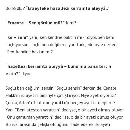
06.38dk. ?
“Eraeyteke hazallezi kerramta aleyyâ..”
“Eraeyte – Sen gördün mü?”
Kimi?
“ke – seni”
yani, “sen kendine baktın mı?” diyor. Sen beni
suçluyorsun, suçlu ben değilim diyor. Türkçede öyle derler;
“Sen, kendine baktın mı?”
“hazellezi kerramta aleyyâ – bunu mu bana tercih
ettin?”
diyor.
Suçlu ben değilim, sensin. “Suçlu sensin” derken de, Cenabı
Hakk’ın iki ayetini birbiriyle çatıştırıyor. Niye ayet diyoruz?
Çünkü, Allah’u Teala’nın yarattığı herşey ayettir değil mi?
Yani, “Beni ateşten yarattın” dediyse, o bir ayeti olmuş oluyor.
“Onu çamurdan yarattın” dedi ise, o da bir ayeti olmuş oluyor.
Bu ikisi arasında çelişki olduğunu ifade ederek, iki ayeti