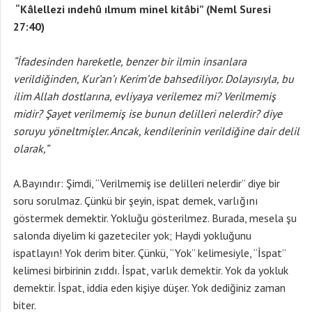
“Kâlellezi ındehû ılmum minel kitâbi” (Neml Suresi
27:40)
“İfadesinden hareketle, benzer bir ilmin insanlara
verildiğinden, Kur’an’ı Kerim’de bahsediliyor. Dolayısıyla, bu
ilim Allah dostlarına, evliyaya verilemez mi? Verilmemiş
midir? Şayet verilmemiş ise bunun delilleri nelerdir? diye
soruyu yöneltmişler. Ancak, kendilerinin verildiğine dair delil
olarak,”
A.Bayındır: Şimdi, “Verilmemiş ise delilleri nelerdir” diye bir
soru sorulmaz. Çünkü bir şeyin, ispat demek, varlığını
göstermek demektir. Yokluğu gösterilmez. Burada, mesela şu
salonda diyelim ki gazeteciler yok; Haydi yokluğunu
ispatlayın! Yok derim biter. Çünkü, “Yok” kelimesiyle, “İspat”
kelimesi birbirinin zıddı. İspat, varlık demektir. Yok da yokluk
demektir. İspat, iddia eden kişiye düşer. Yok dediğiniz zaman
biter.