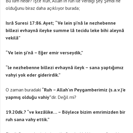
Bu ilim nedir? İşte Ruh, Allah’ın ruh ile verdiği şey. Şimdi ne
olduğunu biraz daha açıklıyor burada;
Isrâ Suresi 17:86. Ayet;
“Ve lein şi’nâ le nezhebenne
billezi evhaynâ ileyke summe lâ tecidu leke bihi aleynâ
vekilâ”
“Ve lein şi’nâ – Eğer emir verseydik,”
“le nezhebenne billezi evhaynâ ileyk – sana yaptığımız
vahyi yok eder giderirdik.”
O zaman buradaki
“Ruh – Allah’ın Peygamberimiz (s.a.v.)’e
yapmış olduğu vahiy”
dir. Değil mi?
19.20dk.?
“ve kezâlike… – Böylece bizim emrimizden bir
ruh sana vahy ettik.”