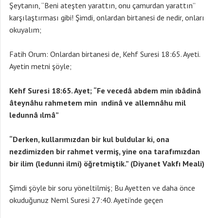
Şeytanın, “Beni ateşten yarattın, onu çamurdan yarattın”
karşılaştırması gibi! Şimdi, onlardan birtanesi de nedir, onları
okuyalım;
Fatih Orum: Onlardan birtanesi de, Kehf Suresi 18:65. Ayeti.
Ayetin metni şöyle;
Kehf Suresi 18:65. Ayet; “Fe vecedâ abdem min ıbâdinâ
âteynâhu rahmetem min ındinâ ve allemnâhu mil
ledunnâ ılmâ”
“Derken, kullarımızdan bir kul buldular ki, ona
nezdimizden bir rahmet vermiş, yine ona tarafımızdan
bir ilim (ledunni ilmi) öğretmiştik.” (Diyanet Vakfı Meali)
Şimdi şöyle bir soru yöneltilmiş; Bu Ayetten ve daha önce
okuduğunuz Neml Suresi 27:40. Ayeti’nde geçen