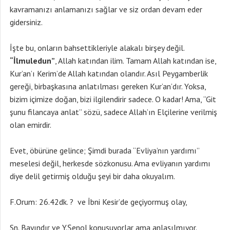
kavramanızı anlamanızı sağlar ve siz ordan devam eder
gidersiniz.
İşte bu, onların bahsettikleriyle alakalı birşey değil.
“İlmuledun”
, Allah katından ilim. Tamam Allah katından ise,
Kur’an’ı Kerim’de Allah katından olandır. Asıl Peygamberlik
gereği, birbaşkasına anlatılması gereken Kur’an’dır. Yoksa,
bizim içimize doğan, bizi ilgilendirir sadece. O kadar! Ama, “Git
şunu filancaya anlat” sözü, sadece Allah’ın Elçilerine verilmiş
olan emirdir.
Evet, öbürüne gelince; Şimdi burada “Evliya’nın yardımı”
meselesi değil, herkesde sözkonusu. Ama evliyanın yardımı
diye delil getirmiş olduğu şeyi bir daha okuyalım.
F.Orum: 26.42dk. ? ve İbni Kesir’de geçiyormuş olay,
Sn. Bayındır ve Y.Şenol konuşuyorlar ama anlaşılmıyor.