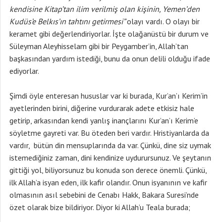
kendisine Kitap’tan ilim verilmiş olan kişinin, Yemen’den
Kudüs’e Belkıs’ın tahtını getirmesi”
olayı vardı. O olayı bir
keramet gibi değerlendiriyorlar. İşte olağanüstü bir durum ve
Süleyman Aleyhisselam gibi bir Peygamber’in, Allah’tan
başkasından yardım istediği, bunu da onun delili olduğu ifade
ediyorlar.
Şimdi öyle enteresan hususlar var ki burada, Kur’an’ı Kerim’in
ayetlerinden birini, diğerine vurdurarak adete etkisiz hale
getirip, arkasından kendi yanlış inançlarını Kur’an’ı Kerim’e
söyletme gayreti var. Bu öteden beri vardır. Hristiyanlarda da
vardır, bütün din mensuplarında da var. Çünkü, dine siz uymak
istemediğiniz zaman, dini kendinize uydurursunuz. Ve şeytanın
gittiği yol, biliyorsunuz bu konuda son derece önemli. Çünkü,
ilk Allah’a isyan eden, ilk kafir olandır. Onun isyanının ve kafir
olmasının asıl sebebini de Cenabı Hakk, Bakara Suresi’nde
özet olarak bize bildiriyor. Diyor ki Allah’u Teala burada;