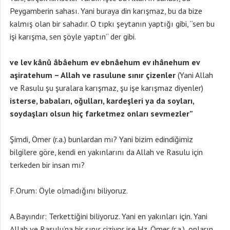
Peygamberin sahası. Yani buraya din karışmaz, bu da bize
kalmış olan bir sahadır. O tıpkı şeytanın yaptığı gibi, “sen bu
işi karışma, sen şöyle yaptın” der gibi.
ve lev kânû âbâehum ev ebnâehum ev ıhânehum ev
aşiratehum – Allah ve rasulune sınır çizenler
(Yani Allah
ve Rasulu şu şuralara karışmaz, şu işe karışmaz diyenler)
isterse, babaları, oğulları, kardeşleri ya da soyları,
soydaşları olsun hiç farketmez onları sevmezler”
Şimdi, Ömer (r.a.) bunlardan mı? Yani bizim edindiğimiz
bilgilere göre, kendi en yakınlarını da Allah ve Rasulu için
terkeden bir insan mı?
F.Orum: Öyle olmadığını biliyoruz.
A.Bayındır: Terkettiğini biliyoruz. Yani en yakınları için. Yani
Allah ve Rasulu’na bir sınır çiziyor ise Hz. Ömer (r.a.), onların