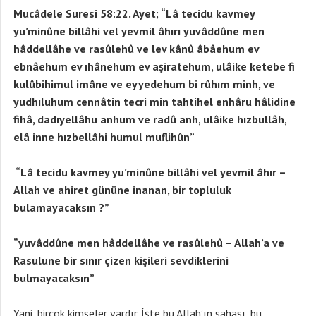
Mucâdele Suresi 58:22. Ayet; “Lâ tecidu kavmey
yu’minûne billâhi vel yevmil âhırı yuvâddûne men
hâddellâhe ve rasûlehû ve lev kânû âbâehum ev
ebnâehum ev ıhânehum ev aşiratehum, ulâike ketebe fi
kulûbihimul imâne ve eyyedehum bi rûhım minh, ve
yudhıluhum cennâtin tecri min tahtihel enhâru hâlidine
fihâ, dadıyellâhu anhum ve radû anh, ulâike hızbullâh,
elâ inne hızbellâhi humul muflihûn”
“Lâ tecidu kavmey yu’minûne billâhi vel yevmil âhır –
Allah ve ahiret gününe inanan, bir topluluk
bulamayacaksın ?”
“yuvâddûne men hâddellâhe ve rasûlehû – Allah’a ve
Rasulune bir sınır çizen kişileri sevdiklerini
bulmayacaksın”
Yani, birçok kimseler vardır. İşte bu Allah’ın sahası, bu