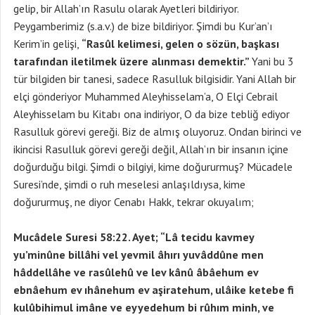
gelip, bir Allah’ın Rasulu olarak Ayetleri bildiriyor.
Peygamberimiz (s.a.v.) de bize bildiriyor. Şimdi bu Kur’an’ı
Kerim’in gelişi,
“Rasûl kelimesi, gelen o sözün, başkası
tarafından iletilmek üzere alınması demektir.”
Yani bu 3
tür bilgiden bir tanesi, sadece Rasulluk bilgisidir. Yani Allah bir
elçi gönderiyor Muhammed Aleyhisselam’a, O Elçi Cebrail
Aleyhisselam bu Kitabı ona indiriyor, O da bize tebliğ ediyor
Rasulluk görevi gereği. Biz de almış oluyoruz. Ondan birinci ve
ikincisi Rasulluk görevi gereği değil, Allah’ın bir insanın içine
doğurduğu bilgi. Şimdi o bilgiyi, kime doğururmuş? Mücadele
Suresi’nde, şimdi o ruh meselesi anlaşıldıysa, kime
doğururmuş, ne diyor Cenabı Hakk, tekrar okuyalım;
Mucâdele Suresi 58:22. Ayet; “Lâ tecidu kavmey
yu’minûne billâhi vel yevmil âhırı yuvâddûne men
hâddellâhe ve rasûlehû ve lev kânû âbâehum ev
ebnâehum ev ıhânehum ev aşiratehum, ulâike ketebe fi
kulûbihimul imâne ve eyyedehum bi rûhım minh, ve