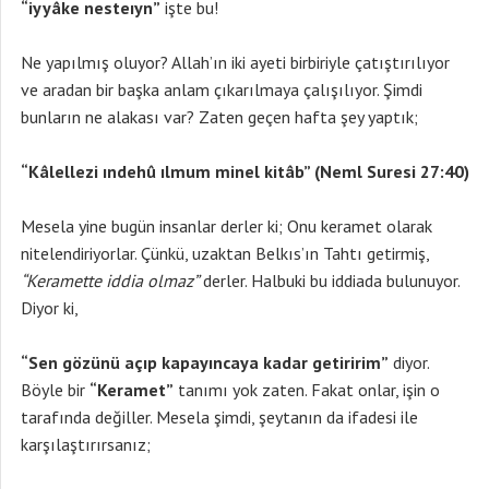
“iyyâke nesteıyn”
işte bu!
Ne yapılmış oluyor? Allah’ın iki ayeti birbiriyle çatıştırılıyor
ve aradan bir başka anlam çıkarılmaya çalışılıyor. Şimdi
bunların ne alakası var? Zaten geçen hafta şey yaptık;
“Kâlellezi ındehû ılmum minel kitâb” (Neml Suresi 27:40)
Mesela yine bugün insanlar derler ki; Onu keramet olarak
nitelendiriyorlar. Çünkü, uzaktan Belkıs’ın Tahtı getirmiş,
“Keramette iddia olmaz”
derler. Halbuki bu iddiada bulunuyor.
Diyor ki,
“Sen gözünü açıp kapayıncaya kadar getiririm”
diyor.
Böyle bir
“Keramet”
tanımı yok zaten. Fakat onlar, işin o
tarafında değiller. Mesela şimdi, şeytanın da ifadesi ile
karşılaştırırsanız;