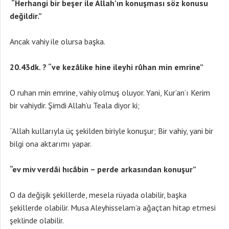
“Herhangi bir beşer ile Allah’ın konuşması söz konusu
değildir.”
Ancak vahiy ile olursa başka.
20.43dk. ?
“ve kezâlike hine ileyhi rûhan min emrine”
O ruhan min emrine, vahiy olmuş oluyor. Yani, Kur’an’ı Kerim
bir vahiydir. Şimdi Allah’u Teala diyor ki;
“Allah kullarıyla üç şekilden biriyle konuşur; Bir vahiy, yani bir
bilgi ona aktarımı yapar.
“ev miv verdâi hıcâbin – perde arkasından konuşur”
O da değişik şekillerde, mesela rüyada olabilir, başka
şekillerde olabilir. Musa Aleyhisselam’a ağaçtan hitap etmesi
şeklinde olabilir.