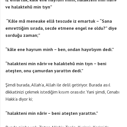
ve halaktehû min tıyn”
“Kâle mâ meneake ellâ tescude iz emartuk – “Sana
emrettiğim sırada, secde etmene engel ne oldu?” diye
sorduğu zaman;”
“kâle ene hayrum minh – ben, ondan hayırlıyım dedi.”
“halakteni min nâriv ve halaktehû min tıyn – beni
ateşten, onu çamurdan yarattın dedi.”
Şimdi burada, Allah’a, Allah ile delil getiriyor. Burada asıl
dikkatinizi çekmek istediğim kısım orasıdır. Yani şimdi, Cenabı
Hakk’a diyor ki;
“halakteni min nâriv – beni ateşten yarattın.”