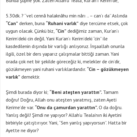
Bunda şüphe yok. Zaten Allah’u Teala, Kur’an’ı Kerim’de,
5.30dk. ? “vel cennâ halaknâhu min nârı .. – can’ı da” Aslında
“Can”
derken, buna
“Ruhani varlık”
diye tercüme etsek, çok
uygun olacak. Çünkü biz,
“Cin”
dediğimiz zaman, Kur’an’ı
Kerim’deki cin değil. Yani Kur’an’ı Kerim’deki “cin” ile
kasdedilenin dışında bir varlığı anlıyoruz. İnşaallah onunla
ilgili, özel bir ders yaparız çalışmalar bittiği zaman. Yani
orada çok net bir şekilde göreceğiz ki, melekler de cin’dir,
gözükmeyen yani ruhani varlıklardandır.
“Cin – gözükmeyen
varlık”
demektir.
Şimdi burada diyor ki;
“Beni ateşten yarattın”.
Tamam
doğru! Doğru, Allah onu ateşten yaratmış, zaten Ayeti
Kerime’de var.
“Onu da çamurdan yarattın”.
O da doğru.
Yanlış değil! Şimdi ne yapıyor? Allah’u Teala’nın iki Ayetini
birbiriyle çatıştırıyor. Yani, “Sen yanlış yapıyorsun”. Hatta bir
Ayette ne diyor?