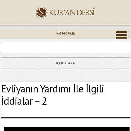
İsminiz (*)
KATEGORILER
Epostanız (*)
Evliyanın Yardımı İle İlgili
Yaşadığınız Hatanın Ayrıntıları
İddialar – 2
Bağlantıyı Gönderin