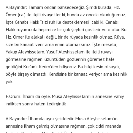
A.Bayındır: Tamam ondan bahsedeceğiz. Şimdi burada, Hz.
Ömer (r.a.) ile ilgili rivayetler ki, bunda az önceki okuduğumuz,
İşte Cenabı Hakk “sizi ruh ile desteklemesi” tabi ki, Cenabı
Hakk rüyamızda hepimize bir çok şeyleri gösterir ve o olur. Bu
Hz. Ömer ile alakalı değil, bir de rüyada kesinlik olmaz. Rüya,
size bir kanaat verir ama emin olamazsınız. İşte mesela;
Yakup Aleyhisselam, Yusuf Aleyhisselam ile ilgili rüyayı
görmesine rağmen, üzüntüden gözlerinin göremez hale
geldiğini Kur’an’ı Kerim’den biliyoruz. Bu bilgi kesin olsaydı,
böyle birşey olmazdı. Kendisine bir kanaat veriyor ama kesinlik
yok.
F.Orum: İlham da öyle. Musa Aleyhisselam’ın annesine vahiy
indikten sonra halen tedirginlik
A.Bayındır: İlhamda aynı şekildedir. Musa Aleyhisselam’ın
annesine ilham gelmiş olmasına rağmen, çok ciddi manada