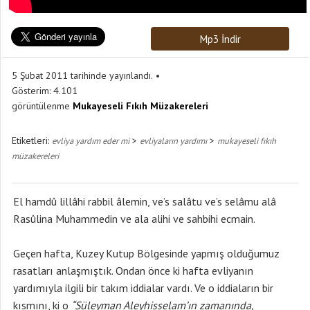
Mp3 İndir
5 Şubat 2011 tarihinde yayınlandı.
Gösterim:
4.101
görüntülenme
Mukayeseli Fıkıh Müzakereleri
Etiketleri:
>
>
evliya yardım eder mi
evliyaların yardımı
mukayeseli fıkıh
müzakereleri
El hamdû lillâhi rabbil âlemin, ve’s salâtu ve’s selâmu alâ
Rasûlina Muhammedin ve ala alihi ve sahbihi ecmain.
Geçen hafta, Kuzey Kutup Bölgesinde yapmış olduğumuz
rasatları anlaşmıştık. Ondan önce ki hafta evliyanın
yardımıyla ilgili bir takım iddialar vardı. Ve o iddiaların bir
kısmını, ki o
“Süleyman Aleyhisselam’ın zamanında,