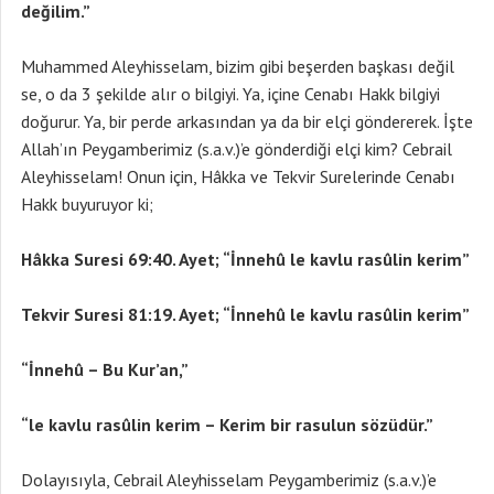
değilim.”
Muhammed Aleyhisselam, bizim gibi beşerden başkası değil
se, o da 3 şekilde alır o bilgiyi. Ya, içine Cenabı Hakk bilgiyi
doğurur. Ya, bir perde arkasından ya da bir elçi göndererek. İşte
Allah’ın Peygamberimiz (s.a.v.)’e gönderdiği elçi kim? Cebrail
Aleyhisselam! Onun için, Hâkka ve Tekvir Surelerinde Cenabı
Hakk buyuruyor ki;
Hâkka Suresi 69:40. Ayet; “İnnehû le kavlu rasûlin kerim”
Tekvir Suresi 81:19. Ayet; “İnnehû le kavlu rasûlin kerim”
“İnnehû – Bu Kur’an,”
“le kavlu rasûlin kerim – Kerim bir rasulun sözüdür.”
Dolayısıyla, Cebrail Aleyhisselam Peygamberimiz (s.a.v.)’e