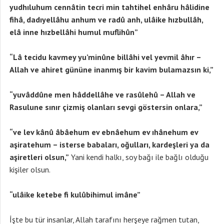
yudhıluhum cennâtin tecri min tahtihel enhâru hâlidine
fihâ, dadıyellâhu anhum ve radû anh, ulâike hızbullâh,
elâ inne hızbellâhi humul muflihûn”
“Lâ tecidu kavmey yu’minûne billâhi vel yevmil âhır –
Allah ve ahiret gününe inanmış bir kavim bulamazsın ki,”
“yuvâddûne men hâddellâhe ve rasûlehû – Allah ve
Rasulune sınır çizmiş olanları sevgi göstersin onlara,”
“ve lev kânû âbâehum ev ebnâehum ev ıhânehum ev
aşiratehum – isterse babaları, oğulları, kardeşleri ya da
aşiretleri olsun,”
Yani kendi halkı, soy bağı ile bağlı olduğu
kişiler olsun.
“ulâike ketebe fi kulûbihimul imâne”
İşte bu tür insanlar, Allah tarafını herşeye rağmen tutan,