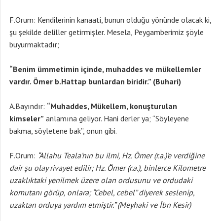
F.Orum: Kendilerinin kanaati, bunun olduğu yönünde olacak ki,
şu şekilde deliller getirmişler. Mesela, Peygamberimiz şöyle
buyurmaktadır;
“Benim ümmetimin içinde, muhaddes ve mükellemler
vardır. Ömer b.Hattap bunlardan biridir.” (Buhari)
A.Bayındır:
“Muhaddes, Mükellem, konuşturulan
kimseler”
anlamına geliyor. Hani derler ya; “Söyleyene
bakma, söyletene bak”, onun gibi.
F.Orum:
“Allahu Teala’nın bu ilmi, Hz. Ömer (r.a.)’e verdiğine
dair şu olay rivayet edilir; Hz. Ömer (r.a.), binlerce Kilometre
uzaklıktaki yenilmek üzere olan ordusunu ve ordudaki
komutanı görüp, onlara; “Cebel, cebel” diyerek seslenip,
uzaktan orduya yardım etmiştir.” (Meyhaki ve İbn Kesir)