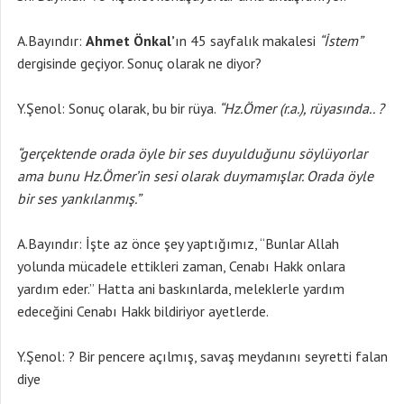
A.Bayındır:
Ahmet Önkal’
ın 45 sayfalık makalesi
“İstem”
dergisinde geçiyor. Sonuç olarak ne diyor?
Y.Şenol: Sonuç olarak, bu bir rüya.
“Hz.Ömer (r.a.), rüyasında.. ?
“gerçektende orada öyle bir ses duyulduğunu söylüyorlar
ama bunu Hz.Ömer’in sesi olarak duymamışlar. Orada öyle
bir ses yankılanmış.”
A.Bayındır: İşte az önce şey yaptığımız, “Bunlar Allah
yolunda mücadele ettikleri zaman, Cenabı Hakk onlara
yardım eder.” Hatta ani baskınlarda, meleklerle yardım
edeceğini Cenabı Hakk bildiriyor ayetlerde.
Y.Şenol: ? Bir pencere açılmış, savaş meydanını seyretti falan
diye