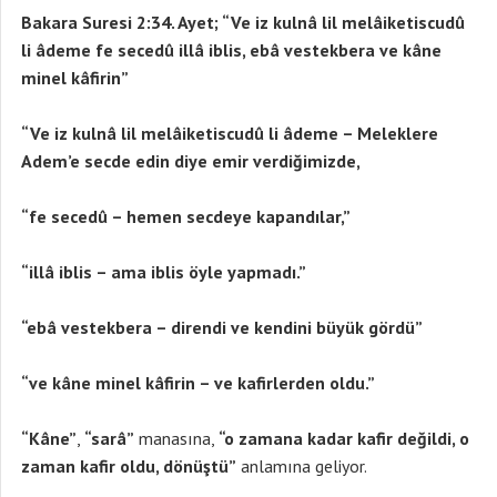
Bakara Suresi 2:34. Ayet; “Ve iz kulnâ lil melâiketiscudû
li âdeme fe secedû illâ iblis, ebâ vestekbera ve kâne
minel kâfirin”
“Ve iz kulnâ lil melâiketiscudû li âdeme – Meleklere
Adem’e secde edin diye emir verdiğimizde,
“fe secedû – hemen secdeye kapandılar,”
“illâ iblis – ama iblis öyle yapmadı.”
“ebâ vestekbera – direndi ve kendini büyük gördü”
“ve kâne minel kâfirin – ve kafirlerden oldu.”
“Kâne”
,
“sarâ”
manasına,
“o zamana kadar kafir değildi, o
zaman kafir oldu, dönüştü”
anlamına geliyor.