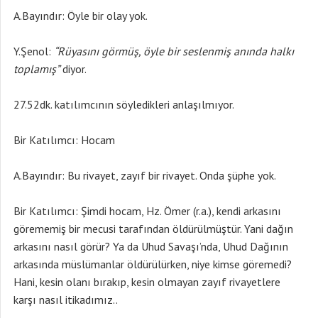
A.Bayındır: Öyle bir olay yok.
Y.Şenol:
“Rüyasını görmüş, öyle bir seslenmiş anında halkı
toplamış”
diyor.
27.52dk. katılımcının söyledikleri anlaşılmıyor.
Bir Katılımcı: Hocam
A.Bayındır: Bu rivayet, zayıf bir rivayet. Onda şüphe yok.
Bir Katılımcı: Şimdi hocam, Hz. Ömer (r.a.), kendi arkasını
görememiş bir mecusi tarafından öldürülmüştür. Yani dağın
arkasını nasıl görür? Ya da Uhud Savaşı’nda, Uhud Dağının
arkasında müslümanlar öldürülürken, niye kimse göremedi?
Hani, kesin olanı bırakıp, kesin olmayan zayıf rivayetlere
karşı nasıl itikadımız..