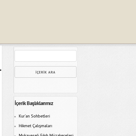
İçerik Başlıklarımız
Kur’an Sohbetleri
Hikmet Çalışmaları
Mukayeseli Fıkıh Müzakereleri