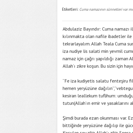
Etiketleri:
Cuma namazının sünnetleri var mı
Abdulaziz Bayındır: Cuma namazı il
kılınmakta olan nafile ibadetler ile 
tekrarlayalım. Allah Teala Cuma sur
iza nudiye lis salati min yevmil cumu
namaz için çağrı yapıldığı zaman Al
Allah’ı zikre koşun. Bu sizin için hayı
“Fe iza kudiyetis salatu fenteşiru
hemen yeryüzüne dağılın”,”vebtegu m
kesiran leallekum tuflihum: umduğun
tutun(Allah’ın emir ve yasaklarını 
Şimdi burada ezan okunması var. Ez
bittiğinde yeryüzüne dağılıp ile güc
Koşulan şey zikir. Allah’ı zikir. Son