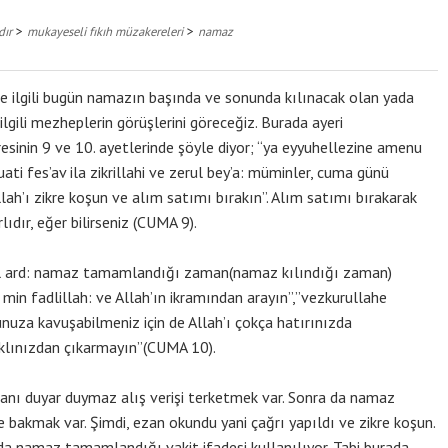
>
>
dır
mukayeseli fıkıh müzakereleri
namaz
e ilgili bugün namazın başında ve sonunda kılınacak olan yada
ilgili mezheplerin görüşlerini göreceğiz. Burada ayeri
esinin 9 ve 10. ayetlerinde şöyle diyor; “ya eyyuhellezine amenu
ati fes’av ila zikrillahi ve zerul bey’a: müminler, cuma günü
lah’ı zikre koşun ve alım satımı bırakın”. Alım satımı bırakarak
rlıdır, eğer bilirseniz (CUMA 9).
 fil ard: namaz tamamlandığı zaman(namaz kılındığı zaman)
in fadlillah: ve Allah’ın ikramından arayın”,”vezkurullahe
uza kavuşabilmeniz için de Allah’ı çokça hatırınızda
aklınızdan çıkarmayın”(CUMA 10).
anı duyar duymaz alış verişi terketmek var. Sonra da namaz
e bakmak var. Şimdi, ezan okundu yani çağrı yapıldı ve zikre koşun.
ra da namaz tamamlandığı vakit ifadesi kullanılıyor. Tabi burada