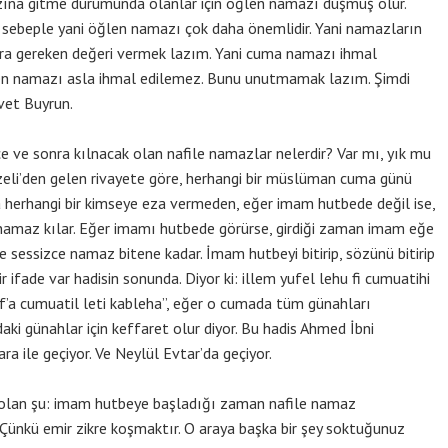
ına gitme durumunda olanlar için öğlen namazı düşmüş olur.
sebeple yani öğlen namazı çok daha önemlidir. Yani namazların
lara gereken değeri vermek lazım. Yani cuma namazı ihmal
len namazı asla ihmal edilemez. Bunu unutmamak lazım. Şimdi
Evet Buyrun.
e sonra kılnacak olan nafile namazlar nelerdir? Var mı, yık mu
eli’den gelen rivayete göre, herhangi bir müslüman cuma günü
ra herhangi bir kimseye eza vermeden, eğer imam hutbede değil ise,
 namaz kılar. Eğer imamı hutbede görürse, girdiği zaman imam eğe
 sessizce namaz bitene kadar. İmam hutbeyi bitirip, sözünü bitirip
ir ifade var hadisin sonunda. Diyor ki: illem yufel lehu fi cumuatihi
f’a cumuatil leti kableha”, eğer o cumada tüm günahları
i günahlar için keffaret olur diyor. Bu hadis Ahmed İbni
 ile geçiyor. Ve Neylül Evtar’da geçiyor.
 olan şu: imam hutbeye başladığı zaman nafile namaz
 Çünkü emir zikre koşmaktır. O araya başka bir şey soktuğunuz