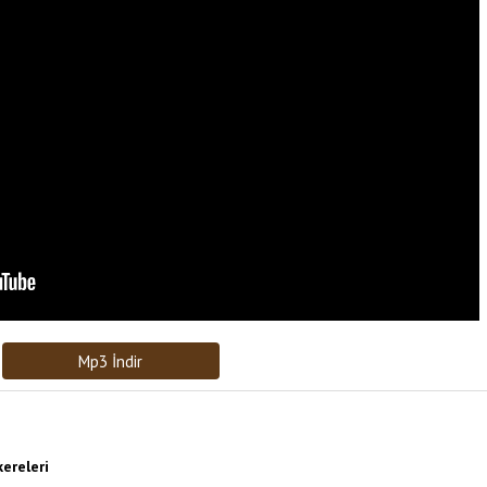
Bağlantıyı Gönderin
[recaptcha]
Mp3 İndir
ereleri