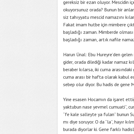
gereksiz bir ezan oluyor. Mescidin i
okuyorsunuz orada? Bunun bir anlam
siz tahıyyatu mescid namazını kılars
Fakat imam hutbe için mimbere çık
başladığı zaman. Mimberde olması ö
başladığı zaman, artık nafile namaz
Harun Ünal: Ebu Hureyre’den gelen
gider, orada dilediği kadar namaz kı
beraber kılarsa, iki cuma arasındaki g
cuma arası bir hafta olarak kabul 
sebep olur diyor. Bu hadis de gene
Yine esasen Hocamın da işaret ettiğ
yaktubun nase yevmel cumuati”, cum
“fe kale salleyte ya fulan” bunun S
mı diye soruyor. O da “la”, hayır kıl
burada diyorlar ki. Gene farklı hadi