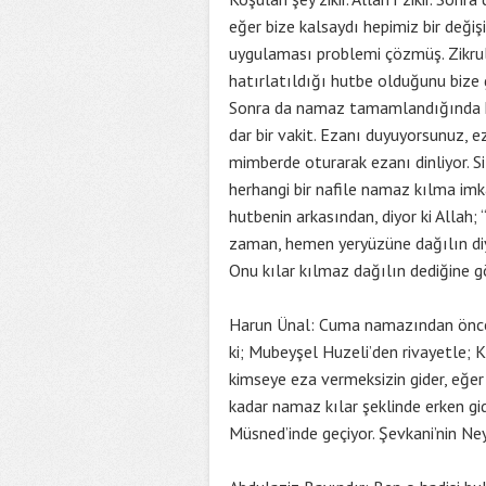
eğer bize kalsaydı hepimiz bir değiş
uygulaması problemi çözmüş. Zikrull
hatırlatıldığı hutbe olduğunu bize 
Sonra da namaz tamamlandığında he
dar bir vakit. Ezanı duyuyorsunuz,
mimberde oturarak ezanı dinliyor. S
herhangi bir nafile namaz kılma im
hutbenin arkasından, diyor ki Allah;
zaman, hemen yeryüzüne dağılın diy
Onu kılar kılmaz dağılın dediğine g
Harun Ünal: Cuma namazından önce na
ki; Mubeyşel Huzeli’den rivayetle; 
kimseye eza vermeksizin gider, eğe
kadar namaz kılar şeklinde erken gi
Müsned’inde geçiyor. Şevkani’nin Ne