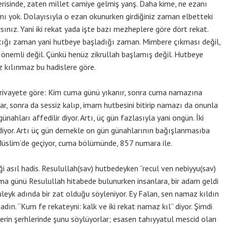
çerisinde, zaten millet camiye gelmiş yanş. Daha kime, ne ezanı
ı yok. Dolayısıyla o ezan okunurken girdiğiniz zaman elbetteki
ınız. Yani iki rekat yada işte bazı mezheplere göre dört rekat.
tığı zaman yani hutbeye başladığı zaman. Mimbere çıkması değil,
nemli değil. Çünkü henüz zikrullah başlamış değil. Hutbeye
 kılınmaz bu hadislere göre.
 rivayete göre: Kim cuma günü yıkanır, sonra cuma namazına
lar, sonra da sessiz kalıp, imam hutbesini bitirip namazı da onunla
ünahları affedilir diyor. Artı, üç gün fazlasıyla yani ongün. İki
ediyor. Artı üç gün demekle on gün günahlarının bağışlanmasıba
 Müslim’de geçiyor, cuma bölümünde, 857 numara ile.
i asıl hadis. Resulullah(sav) hutbedeyken “recul ven nebiyyu(sav)
a günü Resulullah hitabede bulunurken insanlara, bir adam geldi
uleyk adında bir zat olduğu söyleniyor. Ey Falan, sen namaz kıldın
madın. “Kum fe rekateyni: kalk ve iki rekat namaz kıl” diyor. Şimdi
slerin şerhlerinde şunu söylüyorlar; esasen tahıyyatul mescid olan