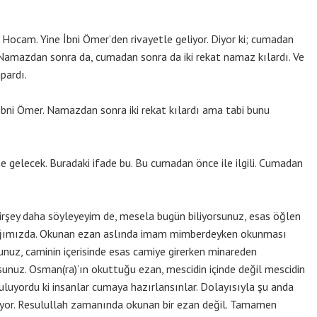
e Hocam. Yine İbni Ömer’den rivayetle geliyor. Diyor ki; cumadan
 Namazdan sonra da, cumadan sonra da iki rekat namaz kılardı. Ve
pardı.
İbni Ömer. Namazdan sonra iki rekat kılardı ama tabi bunu
ne gelecek. Buradaki ifade bu. Bu cumadan önce ile ilgili. Cumadan
irşey daha söyleyeyim de, mesela bugün biliyorsunuz, esas öğlen
ğımızda. Okunan ezan aslında imam mimberdeyken okunması
sunuz, caminin içerisinde esas camiye girerken minareden
unuz. Osman(ra)’ın okuttuğu ezan, mescidin içinde değil mescidin
luyordu ki insanlar cumaya hazırlansınlar. Dolayısıyla şu anda
uyor. Resulullah zamanında okunan bir ezan değil. Tamamen