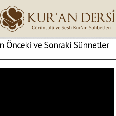
n Önceki ve Sonraki Sünnetler
İsminiz (*)
Epostanız (*)
Yaşadığınız Hatanın Ayrıntıları