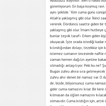
Abdulaziz Bayındır: Ben o hadisi bu
göremiyorum. En başa koymuş ravi. E
aynı şekilde. “Kim cuma günü cünüpl
Allah’a yaklaşmış gibi olur. İkinci s
vererek. Dördüncü saatte giden bir t
yaklaşmış gibi olur. İmam hutbeye çı
bunlar teşvik tarafı. Erken giden ki
okuyacak. İşte orada istediği kadar
kılındığından dolayı, tezekkür için k
istemez cumanın öncesinde nafile na
zaman hemen dağılın ayetine bakar
olmadığı anlaşılıyor. Peki bu ne? Ş
Bugün zuhru ahıra sıra gelmeyecek 
zuhru ahır denen bir namaz var. O d
de; bizde, biliyorsunuz cuma namazı
gider cuma namazını kılar. Bir kere
kılmasan da öğlen namazını kılacak
olmasıdır. Cuma kıldığın için, artı