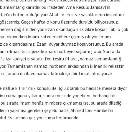
ik anlamlar çıkarırdık bu ifadeden. Ama Resulullah(sav)’in
ah’ın hutbe olduğu yani Allah’ın emir ve yasaklarının insanlara
göstermiş. Geçen hafta o konu üzerinde duruldu biliyorsunuz.
men dağılın deniyor. Ezan okunduğu sıra zikre koşun. Tabi o çok
 ezan okunurken imam zaten mimbere çıkmış oluyor. İmam
iz de dışarıdasınız. Ezanı duyar duymaz koşuyorsunuz. Bu arada
kanı olmaz. Gittiğinizde imam hutbeye başlamış olur. Sonra da
 “fe iza kudiyetis salatu fen teşiru fil ard”, namaz tamamlandığı
or. Tamamlanan namaz ,hutbenin arkasından kılnan iki rekattır.
öre, orada da ilave namaz kılmak için bir fırsat olmayacak.
file kılınır mı? konusu ile ilgili olarak bu hadiste mesela diyor
Kim cuma günü yıkanır, sonra mescide yönelir ve herhangi bir
r bu sırada imam henüz mimbere çıkmamış ise, bu arada dilediği
denin yapması gereken şey. Bu hadis, Ahmed İbni Hambel’in
ylul Evtar’ında geçiyor, cuma bölümünde.