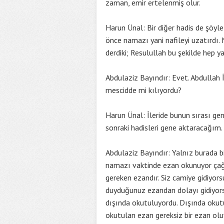
zaman, emir ertelenmiş olur.
Harun Ünal: Bir diğer hadis de şöyl
önce namazı yani nafileyi uzatırdı.
derdiki; Resulullah bu şekilde hep ya
Abdulaziz Bayındır: Evet. Abdullah 
mescidde mi kılıyordu?
Harun Ünal: İleride bunun sırası ge
sonraki hadisleri gene aktaracağım.
Abdulaziz Bayındır: Yalnız burada b
namazı vaktinde ezan okunuyor ça
gereken ezandır. Siz camiye gidiyor
duyduğunuz ezandan dolayı gidiyors
dışında okutuluyordu. Dışında okutu
okutulan ezan gereksiz bir ezan ol