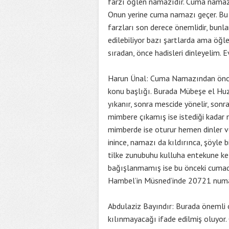
farzı öğlen namazıdır. Cuma namaz
Onun yerine cuma namazı geçer. Bu 
farzları son derece önemlidir, bun
edilebiliyor bazı şartlarda ama öğ
sıradan, önce hadisleri dinleyelim. 
Harun Ünal: Cuma Namazından önce v
konu başlığı. Burada Mübeşe el Huz
yıkanır, sonra mescide yönelir, son
mimbere çıkamış ise istediği kadar
mimberde ise oturur hemen dinler ve
inince, namazı da kıldırınca, şöyle b
tilke zunubuhu kulluha entekune ke
bağışlanmamış ise bu önceki cumadak
Hambel’in Müsned’inde 20721 numara
Abdulaziz Bayındır: Burada önemli
kılınmayacağı ifade edilmiş oluyor.