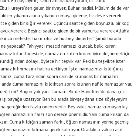
ldum. En baştaymış. Onun altına bakıyorum, bir türlü
bu Hureyre’den gelen bir rivayet. Buhari hadisi. Müslim’de de var
ükten yıkanırcasına yıkanır cumaya giderse, bir deve vererek
aatte giden bir sığır vererek. Üçüncü saatte giden boynuzlu bir koç
avuk vererek. Beşinci saatte giden de bir yumurta vererek Allah’a
kınca melekler hazır olur ve hutbeyi dinlerler”. Şimdi burada
şi ne yapacak? Tahiyyatı mescid namazı kılacak, belki kuran
 namaz kılar ifadesi de, namaz da zaten kuranı iyice düşünmek için
ılındığından dolayı, öylece hir teşvik var. Peki bu teşvikte ister
maz kılınmasını hatıra getiriyor. İşte, namazınızı kıldığınız
sanız, cuma farzından sonra camide kılınacak bir namazın
u anda cuma namazını kıldıktan sonra kılınan nafile namazlar var.
değil mi? Bugün yok yani. Tamam. Bir de Hanefiler’de daha çok
a işi bayağa uzatıyor. Ben bu arada birvşey daha size söyleyeyim
na gereğinden fazla önem verilir. Beş vakit namaz kılmayan kişi
 öğlen namazının farzı son derece önemlidir. Yani cuma kılsan da
sın. Cuma kıldığın zaman farkı, öğlen namazının yerine geçmiş
k öğlen namazını kılmana gerek kalmıyor. Oradaki o vaktin asıl