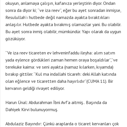
okuyun, anlamaya çalışın, kafanıza yerleştirin diyor. Ondan
sonra da diyor ki; “ve iza reev”, eğer bu ayet sonradan inmişse,
Resulullah’ı hutbede değil namazda ayakta bıraktıkları
anlaşılır. Hutbede ayakta bırakmış olamazlar yani. Bu olabilir.
Bu ayet sonra inmiş olabilir, mümkündür. Yapı olarak da uygun
gözüküyor.
“Ve iza reev ticareten ev lehveninfaddu ileyha: alım satım
yada eylence gördükleri zaman hemen oraya boşaldılar”,”ve
terekuke kaima: ve seni ayakta (namaz kılarken, kıyamda)
bırakıp gittiler. “Kul ma indallahi ticareh: deki Allah katında
olan eğlence ve ticaretten daha hayırlıdır”(CUMA 11). Bir
kervanın geldiği rivayet ediliyor.
Harun Ünal: Abdurahman İbni Avf’a aitmiş.. Başında da
Dahiyek Kirvi bulunuyormuş.
Abdulaziz Bayındır: Çünkü araplarda o ticaret kervanları çok