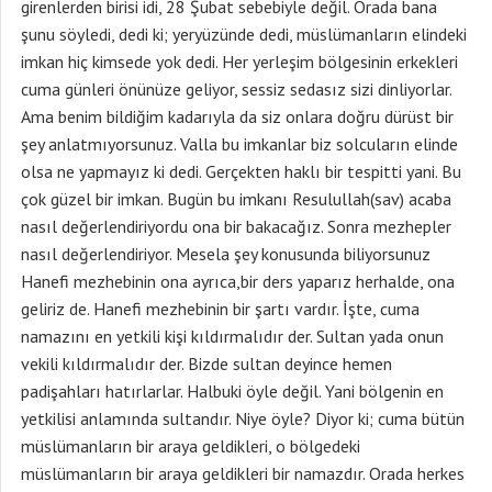
girenlerden birisi idi, 28 Şubat sebebiyle değil. Orada bana
şunu söyledi, dedi ki; yeryüzünde dedi, müslümanların elindeki
imkan hiç kimsede yok dedi. Her yerleşim bölgesinin erkekleri
cuma günleri önünüze geliyor, sessiz sedasız sizi dinliyorlar.
Ama benim bildiğim kadarıyla da siz onlara doğru dürüst bir
şey anlatmıyorsunuz. Valla bu imkanlar biz solcuların elinde
olsa ne yapmayız ki dedi. Gerçekten haklı bir tespitti yani. Bu
çok güzel bir imkan. Bugün bu imkanı Resulullah(sav) acaba
nasıl değerlendiriyordu ona bir bakacağız. Sonra mezhepler
nasıl değerlendiriyor. Mesela şey konusunda biliyorsunuz
Hanefi mezhebinin ona ayrıca,bir ders yaparız herhalde, ona
geliriz de. Hanefi mezhebinin bir şartı vardır. İşte, cuma
namazını en yetkili kişi kıldırmalıdır der. Sultan yada onun
vekili kıldırmalıdır der. Bizde sultan deyince hemen
padişahları hatırlarlar. Halbuki öyle değil. Yani bölgenin en
yetkilisi anlamında sultandır. Niye öyle? Diyor ki; cuma bütün
müslümanların bir araya geldikleri, o bölgedeki
müslümanların bir araya geldikleri bir namazdır. Orada herkes