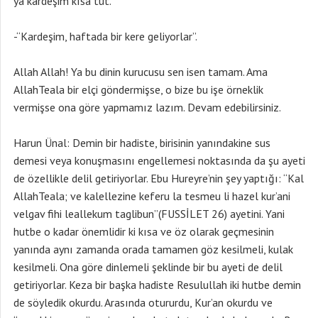
ya kardeşim kısa tut.
-“Kardeşim, haftada bir kere geliyorlar”.
Allah Allah! Ya bu dinin kurucusu sen isen tamam. Ama
AllahTeala bir elçi göndermişse, o bize bu işe örneklik
vermişse ona göre yapmamız lazım. Devam edebilirsiniz.
Harun Ünal: Demin bir hadiste, birisinin yanındakine sus
demesi veya konuşmasını engellemesi noktasında da şu ayeti
de özellikle delil getiriyorlar. Ebu Hureyre’nin şey yaptığı: “Kal
AllahTeala; ve kalellezine keferu la tesmeu li hazel kur’ani
velgav fihi leallekum taglibun”(FUSSİLET 26) ayetini. Yani
hutbe o kadar önemlidir ki kısa ve öz olarak geçmesinin
yanında aynı zamanda orada tamamen göz kesilmeli, kulak
kesilmeli. Ona göre dinlemeli şeklinde bir bu ayeti de delil
getiriyorlar. Keza bir başka hadiste Resulullah iki hutbe demin
de söyledik okurdu. Arasında otururdu, Kur’an okurdu ve