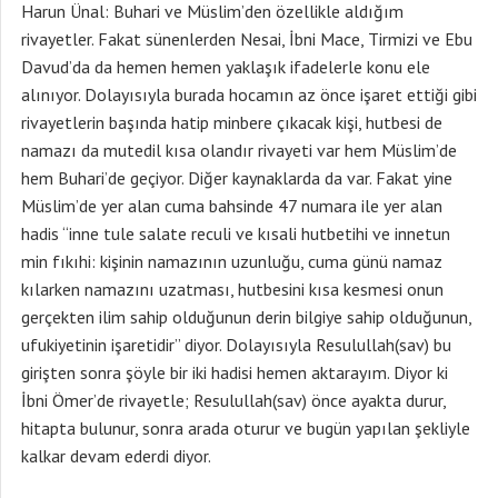
Harun Ünal: Buhari ve Müslim’den özellikle aldığım
rivayetler. Fakat sünenlerden Nesai, İbni Mace, Tirmizi ve Ebu
Davud’da da hemen hemen yaklaşık ifadelerle konu ele
alınıyor. Dolayısıyla burada hocamın az önce işaret ettiği gibi
rivayetlerin başında hatip minbere çıkacak kişi, hutbesi de
namazı da mutedil kısa olandır rivayeti var hem Müslim’de
hem Buhari’de geçiyor. Diğer kaynaklarda da var. Fakat yine
Müslim’de yer alan cuma bahsinde 47 numara ile yer alan
hadis “inne tule salate reculi ve kısali hutbetihi ve innetun
min fıkıhi: kişinin namazının uzunluğu, cuma günü namaz
kılarken namazını uzatması, hutbesini kısa kesmesi onun
gerçekten ilim sahip olduğunun derin bilgiye sahip olduğunun,
ufukiyetinin işaretidir” diyor. Dolayısıyla Resulullah(sav) bu
girişten sonra şöyle bir iki hadisi hemen aktarayım. Diyor ki
İbni Ömer’de rivayetle; Resulullah(sav) önce ayakta durur,
hitapta bulunur, sonra arada oturur ve bugün yapılan şekliyle
kalkar devam ederdi diyor.