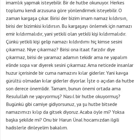
imamlık yapmak isteyebilir. Bir de hutbe okunuyor. Herkes
toplumu kendi arzusuna göre yönlendirmek isteyebilir. O
zaman kargaşa çıkar. Birisi der bizim imam namaz kıldırsın,
birisi der bizimkisi kıldırsın. Bu kargaşayı önlemek için namazı
emir kıldırmalıdır, yani yetkili olan yetkili kişi kıldırmalıdır.
Çünkü yetkili kişi gelip namazı kıldırdımı hiç kimse sesini
çıkarmaz. Niye çıkarmaz? Birisi ona itaat farzdır diye
çıkarmaz, birisi de yaramaz adamın tekidir ama ne yapalım
elinde sopa var diyerek sesini çıkarmaz. Ama neticede insanlar
huzur içerisinde bir cuma namazını kılar giderler. Yani kavga
gürültü olmadan kılar giderler diyorlar. İşte o açıdan da hutbe
son derece önemlidir. Tamam, bunun önemi ortada ama
Resulullah ne yapıyormuş? Nasıl bir hutbe okuyormuş?
Bugünkü gibi camiye gidiyorsunuz, ya şu hutbe bitsede
namazımızı kılıp da gitsek diyoruz. Acaba öyle mi? Yoksa
başka şekilde mi? Onu bir Harun Ünal hocamızdan ilgili
hadislerle dinleyelim bakalım.