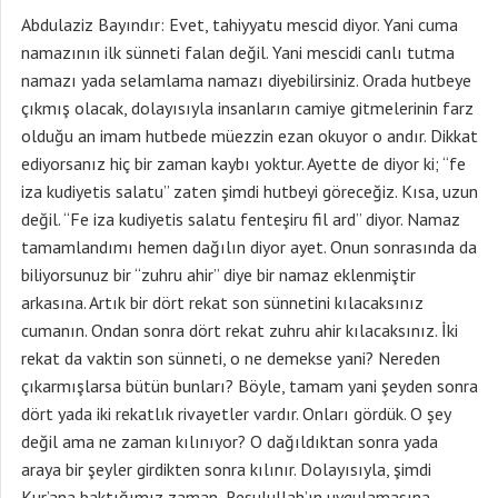
Abdulaziz Bayındır: Evet, tahiyyatu mescid diyor. Yani cuma
namazının ilk sünneti falan değil. Yani mescidi canlı tutma
namazı yada selamlama namazı diyebilirsiniz. Orada hutbeye
çıkmış olacak, dolayısıyla insanların camiye gitmelerinin farz
olduğu an imam hutbede müezzin ezan okuyor o andır. Dikkat
ediyorsanız hiç bir zaman kaybı yoktur. Ayette de diyor ki; “fe
iza kudiyetis salatu” zaten şimdi hutbeyi göreceğiz. Kısa, uzun
değil. “Fe iza kudiyetis salatu fenteşiru fil ard” diyor. Namaz
tamamlandımı hemen dağılın diyor ayet. Onun sonrasında da
biliyorsunuz bir “zuhru ahir” diye bir namaz eklenmiştir
arkasına. Artık bir dört rekat son sünnetini kılacaksınız
cumanın. Ondan sonra dört rekat zuhru ahir kılacaksınız. İki
rekat da vaktin son sünneti, o ne demekse yani? Nereden
çıkarmışlarsa bütün bunları? Böyle, tamam yani şeyden sonra
dört yada iki rekatlık rivayetler vardır. Onları gördük. O şey
değil ama ne zaman kılınıyor? O dağıldıktan sonra yada
araya bir şeyler girdikten sonra kılınır. Dolayısıyla, şimdi
Kur’ana baktığımız zaman, Resulullah’ın uygulamasına