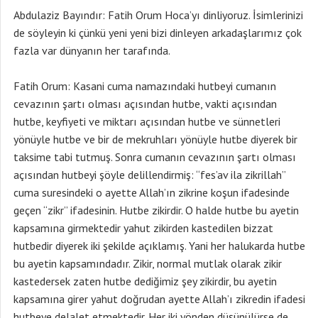
Abdulaziz Bayındır: Fatih Orum Hoca’yı dinliyoruz. İsimlerinizi
de söyleyin ki çünkü yeni yeni bizi dinleyen arkadaşlarımız çok
fazla var dünyanın her tarafında.
Fatih Orum: Kasani cuma namazındaki hutbeyi cumanın
cevazının şartı olması açısından hutbe, vakti açısından
hutbe, keyfiyeti ve miktarı açısından hutbe ve sünnetleri
yönüyle hutbe ve bir de mekruhları yönüyle hutbe diyerek bir
taksime tabi tutmuş. Sonra cumanın cevazının şartı olması
açısından hutbeyi şöyle delillendirmiş: “fes’av ila zikrillah”
cuma suresindeki o ayette Allah’ın zikrine koşun ifadesinde
geçen “zikr” ifadesinin. Hutbe zikirdir. O halde hutbe bu ayetin
kapsamına girmektedir yahut zikirden kastedilen bizzat
hutbedir diyerek iki şekilde açıklamış. Yani her halukarda hutbe
bu ayetin kapsamındadır. Zikir, normal mutlak olarak zikir
kastedersek zaten hutbe dediğimiz şey zikirdir, bu ayetin
kapsamına girer yahut doğrudan ayette Allah’ı zikredin ifadesi
hutbeye delalet etmektedir. Her iki yönden düşünülürse de