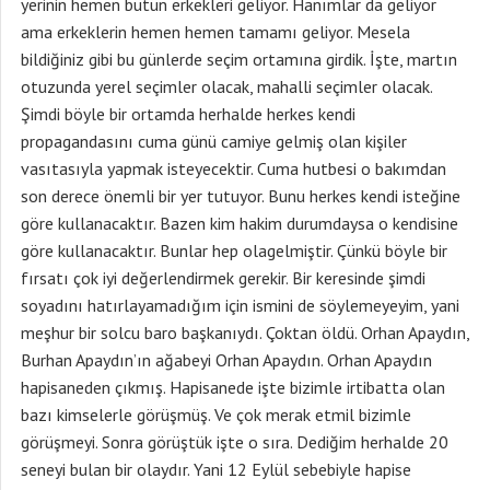
yerinin hemen bütün erkekleri geliyor. Hanımlar da geliyor
ama erkeklerin hemen hemen tamamı geliyor. Mesela
bildiğiniz gibi bu günlerde seçim ortamına girdik. İşte, martın
otuzunda yerel seçimler olacak, mahalli seçimler olacak.
Şimdi böyle bir ortamda herhalde herkes kendi
propagandasını cuma günü camiye gelmiş olan kişiler
vasıtasıyla yapmak isteyecektir. Cuma hutbesi o bakımdan
son derece önemli bir yer tutuyor. Bunu herkes kendi isteğine
göre kullanacaktır. Bazen kim hakim durumdaysa o kendisine
göre kullanacaktır. Bunlar hep olagelmiştir. Çünkü böyle bir
fırsatı çok iyi değerlendirmek gerekir. Bir keresinde şimdi
soyadını hatırlayamadığım için ismini de söylemeyeyim, yani
meşhur bir solcu baro başkanıydı. Çoktan öldü. Orhan Apaydın,
Burhan Apaydın’ın ağabeyi Orhan Apaydın. Orhan Apaydın
hapisaneden çıkmış. Hapisanede işte bizimle irtibatta olan
bazı kimselerle görüşmüş. Ve çok merak etmil bizimle
görüşmeyi. Sonra görüştük işte o sıra. Dediğim herhalde 20
seneyi bulan bir olaydır. Yani 12 Eylül sebebiyle hapise