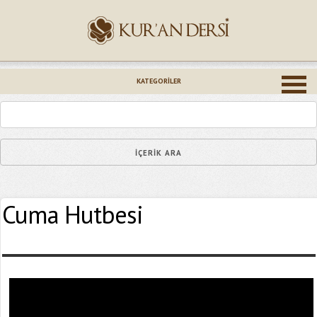
İsminiz (*)
KATEGORILER
Epostanız (*)
Cuma Hutbesi
Yaşadığınız Hatanın Ayrıntıları
Bağlantıyı Gönderin