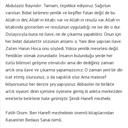
Abdulaziz Bayındır: Tamam, teşekkür ediyoruz. Sağolun
varolun. Bidat kelimesi yenilik ve keşifler falan değil de bu
Allah’ın dini, Allah’ın kitabı var ve Allah’ın resulü var. Allah’ın
kitabında gösterilen ve resulünün uyguladığı ne ise din o dur.
Dolayısıyla buna ne ilave, ne de çıkarma yapabiliriz. Onun için
her bidat dalalettir sözünün anlamı o. Yani dine yapılan ilave.
Zaten Harun Hoca onu söyledi. Yoksa yenilik meselesi değil.
Yenilikler olmak zorundadır. İnsanın bulunduğu yerde her
türlü bilimsel gelişme olmalıdır ama din dediğiniz zaman
artık ona ilave ve çıkarma yapamazsınız. O zaman yeni bir din
icat etmiş olursunuz, o da sapıklık olur. Ama malesef
biliyorsunuz her derste şey yapıyoruz. Abbasiler ile birlikte
artık siyaset dinin içerisine öylesine girmiş ki adeta merkezden
emirlerle belirlenir hale gelmiştir. Şimdi Hanefi mezhebi.
Fatih Orum: Ben Hanefi mezhebinin önemli kitaplarından
Kasani’nin Bedaus Sanai isimli..