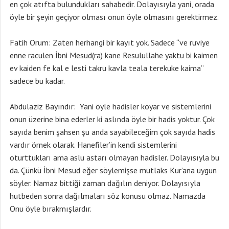
en çok atıfta bulundukları sahabedir. Dolayısıyla yani, orada
öyle bir şeyin geçiyor olması onun öyle olmasını gerektirmez.
Fatih Orum: Zaten herhangi bir kayıt yok. Sadece “ve ruviye
enne raculen İbni Mesud(ra) kane Resulullahe yaktu bi kaimen
ev kaiden fe kal e lesti takru kavla teala terekuke kaima”
sadece bu kadar.
Abdulaziz Bayındır: Yani öyle hadisler koyar ve sistemlerini
onun üzerine bina ederler ki aslında öyle bir hadis yoktur. Çok
sayıda benim şahsen şu anda sayabileceğim çok sayıda hadis
vardır örnek olarak. Hanefiler’in kendi sistemlerini
oturttukları ama aslu astarı olmayan hadisler. Dolayısıyla bu
da. Çünkü İbni Mesud eğer söylemişse mutlaks Kur’ana uygun
söyler. Namaz bittiği zaman dağılın deniyor. Dolayısıyla
hutbeden sonra dağılmaları söz konusu olmaz. Namazda
Onu öyle bırakmışlardır.