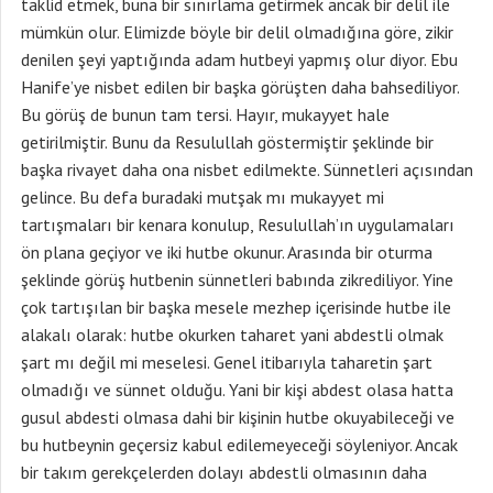
taklid etmek, buna bir sınırlama getirmek ancak bir delil ile
mümkün olur. Elimizde böyle bir delil olmadığına göre, zikir
denilen şeyi yaptığında adam hutbeyi yapmış olur diyor. Ebu
Hanife’ye nisbet edilen bir başka görüşten daha bahsediliyor.
Bu görüş de bunun tam tersi. Hayır, mukayyet hale
getirilmiştir. Bunu da Resulullah göstermiştir şeklinde bir
başka rivayet daha ona nisbet edilmekte. Sünnetleri açısından
gelince. Bu defa buradaki mutşak mı mukayyet mi
tartışmaları bir kenara konulup, Resulullah’ın uygulamaları
ön plana geçiyor ve iki hutbe okunur. Arasında bir oturma
şeklinde görüş hutbenin sünnetleri babında zikrediliyor. Yine
çok tartışılan bir başka mesele mezhep içerisinde hutbe ile
alakalı olarak: hutbe okurken taharet yani abdestli olmak
şart mı değil mi meselesi. Genel itibarıyla taharetin şart
olmadığı ve sünnet olduğu. Yani bir kişi abdest olasa hatta
gusul abdesti olmasa dahi bir kişinin hutbe okuyabileceği ve
bu hutbeynin geçersiz kabul edilemeyeceği söyleniyor. Ancak
bir takım gerekçelerden dolayı abdestli olmasının daha