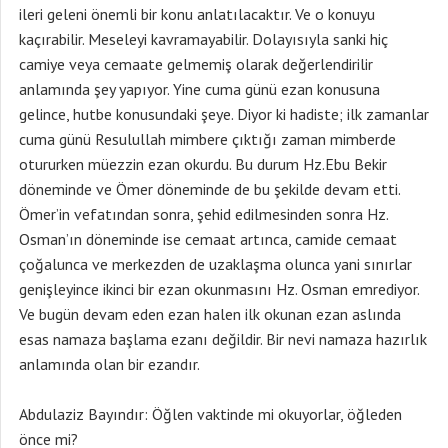
ileri geleni önemli bir konu anlatılacaktır. Ve o konuyu
kaçırabilir. Meseleyi kavramayabilir. Dolayısıyla sanki hiç
camiye veya cemaate gelmemiş olarak değerlendirilir
anlamında şey yapıyor. Yine cuma günü ezan konusuna
gelince, hutbe konusundaki şeye. Diyor ki hadiste; ilk zamanlar
cuma günü Resulullah mimbere çıktığı zaman mimberde
otururken müezzin ezan okurdu. Bu durum Hz.Ebu Bekir
döneminde ve Ömer döneminde de bu şekilde devam etti.
Ömer’in vefatından sonra, şehid edilmesinden sonra Hz.
Osman’ın döneminde ise cemaat artınca, camide cemaat
çoğalunca ve merkezden de uzaklaşma olunca yani sınırlar
genişleyince ikinci bir ezan okunmasını Hz. Osman emrediyor.
Ve bugün devam eden ezan halen ilk okunan ezan aslında
esas namaza başlama ezanı değildir. Bir nevi namaza hazırlık
anlamında olan bir ezandır.
Abdulaziz Bayındır: Öğlen vaktinde mi okuyorlar, öğleden
önce mi?