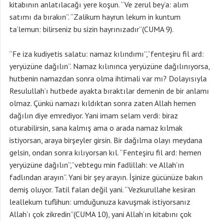
kitabının anlatılacağı yere koşun. “Ve zerul bey’a: alım
satımı da bırakın”. “Zalikum hayrun lekum in kuntum
ta’lemun: bilirseniz bu sizin hayrınızadır”(CUMA 9).
“Fe iza kudiyetis salatu: namaz kılındımı”,”fenteşiru fil ard:
yeryüzüne dağılın”. Namaz kılınınca yeryüzüne dağılınıyorsa,
hutbenin namazdan sonra olma ihtimali var mı? Dolayısıyla
Resulullah’ı hutbede ayakta bıraktılar demenin de bir anlamı
olmaz. Çünkü namazı kıldıktan sonra zaten Allah hemen
dağılın diye emrediyor. Yani imam selam verdi: biraz
oturabilirsin, sana kalmış ama o arada namaz kılmak
istiyorsan, araya birşeyler girsin. Bir dağılma olayı meydana
gelsin, ondan sonra kılıyorsan kıl. “Fenteşiru fil ard: hemen
yeryüzüne dağılın”,”vebtegu min fadlillah: ve Allah’ın
fadlından arayın”. Yani bir şey arayın. İşinize gücünüze bakın
demiş oluyor. Tatil falan değil yani. “Vezkurullahe kesiran
leallekum tuflihun: umduğunuza kavuşmak istiyorsanız
Allah’ı çok zikredin”(CUMA 10), yani Allah’ın kitabını çok