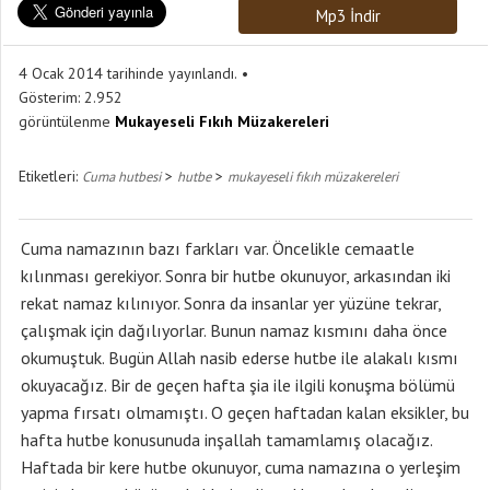
Mp3 İndir
4 Ocak 2014 tarihinde yayınlandı.
Gösterim:
2.952
görüntülenme
Mukayeseli Fıkıh Müzakereleri
Etiketleri:
>
>
Cuma hutbesi
hutbe
mukayeseli fıkıh müzakereleri
Cuma namazının bazı farkları var. Öncelikle cemaatle
kılınması gerekiyor. Sonra bir hutbe okunuyor, arkasından iki
rekat namaz kılınıyor. Sonra da insanlar yer yüzüne tekrar,
çalışmak için dağılıyorlar. Bunun namaz kısmını daha önce
okumuştuk. Bugün Allah nasib ederse hutbe ile alakalı kısmı
okuyacağız. Bir de geçen hafta şia ile ilgili konuşma bölümü
yapma fırsatı olmamıştı. O geçen haftadan kalan eksikler, bu
hafta hutbe konusunuda inşallah tamamlamış olacağız.
Haftada bir kere hutbe okunuyor, cuma namazına o yerleşim