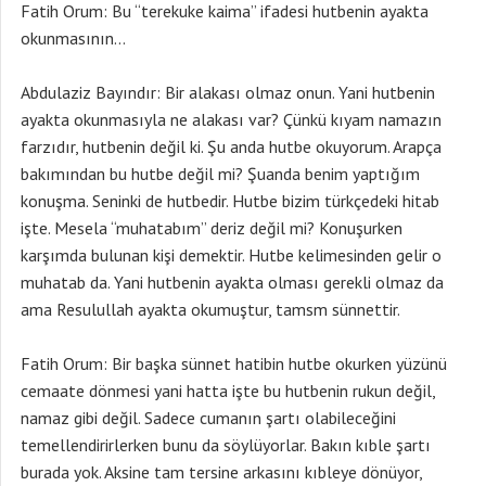
Fatih Orum: Bu “terekuke kaima” ifadesi hutbenin ayakta
okunmasının…
Abdulaziz Bayındır: Bir alakası olmaz onun. Yani hutbenin
ayakta okunmasıyla ne alakası var? Çünkü kıyam namazın
farzıdır, hutbenin değil ki. Şu anda hutbe okuyorum. Arapça
bakımından bu hutbe değil mi? Şuanda benim yaptığım
konuşma. Seninki de hutbedir. Hutbe bizim türkçedeki hitab
işte. Mesela “muhatabım” deriz değil mi? Konuşurken
karşımda bulunan kişi demektir. Hutbe kelimesinden gelir o
muhatab da. Yani hutbenin ayakta olması gerekli olmaz da
ama Resulullah ayakta okumuştur, tamsm sünnettir.
Fatih Orum: Bir başka sünnet hatibin hutbe okurken yüzünü
cemaate dönmesi yani hatta işte bu hutbenin rukun değil,
namaz gibi değil. Sadece cumanın şartı olabileceğini
temellendirirlerken bunu da söylüyorlar. Bakın kıble şartı
burada yok. Aksine tam tersine arkasını kıbleye dönüyor,