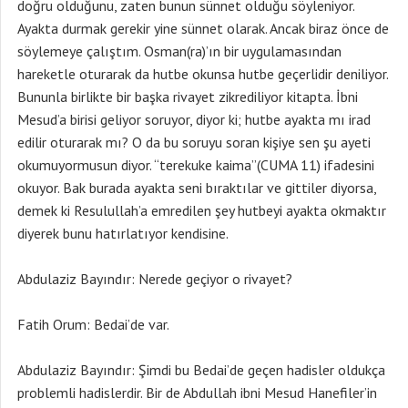
doğru olduğunu, zaten bunun sünnet olduğu söyleniyor.
Ayakta durmak gerekir yine sünnet olarak. Ancak biraz önce de
söylemeye çalıştım. Osman(ra)’ın bir uygulamasından
hareketle oturarak da hutbe okunsa hutbe geçerlidir deniliyor.
Bununla birlikte bir başka rivayet zikrediliyor kitapta. İbni
Mesud’a birisi geliyor soruyor, diyor ki; hutbe ayakta mı irad
edilir oturarak mı? O da bu soruyu soran kişiye sen şu ayeti
okumuyormusun diyor. “terekuke kaima”(CUMA 11) ifadesini
okuyor. Bak burada ayakta seni bıraktılar ve gittiler diyorsa,
demek ki Resulullah’a emredilen şey hutbeyi ayakta okmaktır
diyerek bunu hatırlatıyor kendisine.
Abdulaziz Bayındır: Nerede geçiyor o rivayet?
Fatih Orum: Bedai’de var.
Abdulaziz Bayındır: Şimdi bu Bedai’de geçen hadisler oldukça
problemli hadislerdir. Bir de Abdullah ibni Mesud Hanefiler’in