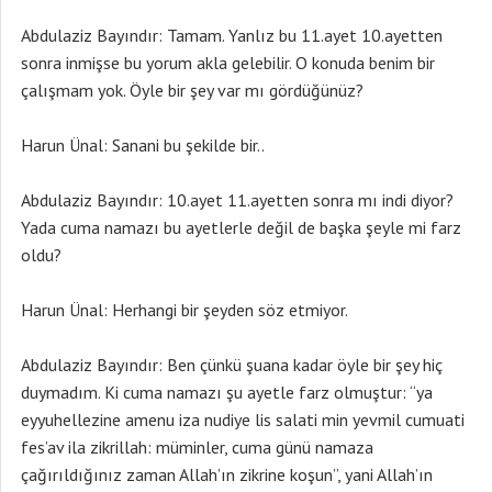
Abdulaziz Bayındır: Tamam. Yanlız bu 11.ayet 10.ayetten
sonra inmişse bu yorum akla gelebilir. O konuda benim bir
çalışmam yok. Öyle bir şey var mı gördüğünüz?
Harun Ünal: Sanani bu şekilde bir..
Abdulaziz Bayındır: 10.ayet 11.ayetten sonra mı indi diyor?
Yada cuma namazı bu ayetlerle değil de başka şeyle mi farz
oldu?
Harun Ünal: Herhangi bir şeyden söz etmiyor.
Abdulaziz Bayındır: Ben çünkü şuana kadar öyle bir şey hiç
duymadım. Ki cuma namazı şu ayetle farz olmuştur: “ya
eyyuhellezine amenu iza nudiye lis salati min yevmil cumuati
fes’av ila zikrillah: müminler, cuma günü namaza
çağırıldığınız zaman Allah’ın zikrine koşun”, yani Allah’ın