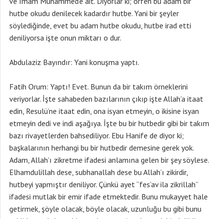
ve İmam Muhammed’e ait. Diyorlar ki; örfen bu adam bir
hutbe okudu denilecek kadardır hutbe. Yani bir şeyler
söylediğinde, evet bu adam hutbe okudu, hutbe irad etti
deniliyorsa işte onun miktarı o dur.
Abdulaziz Bayındır: Yani konuşma yaptı.
Fatih Orum: Yaptı! Evet. Bunun da bir takım örneklerini
veriyorlar. İşte sahabeden bazılarının çıkıp işte Allah’a itaat
edin, Resulü’ne itaat edin, ona isyan etmeyin, o ikisine isyan
etmeyin dedi ve indi aşağıya. İşte bu bir hutbedir gibi bir takım
bazı rivayetlerden bahsediliyor. Ebu Hanife de diyor ki;
başkalarının herhangi bu bir hutbedir demesine gerek yok.
Adam, Allah’ı zikretme ifadesi anlamına gelen bir şey söylese.
Elhamdulillah dese, subhanallah dese bu Allah’ı zikirdir,
hutbeyi yapmıştır deniliyor. Çünkü ayet “fes’av ila zikrillah”
ifadesi mutlak bir emir ifade etmektedir. Bunu mukayyet hale
getirmek, şöyle olacak, böyle olacak, uzunluğu bu gibi bunu