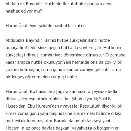
Abdulaziz Bayındır: Hutbede Resulullah insanlara gene
nasihat ediyor mu?
Harun Ünal: Aynı şekilde nasihatler zaten..
Abdulaziz Bayındır: Birinci hutbe türkçedir, ikinci hutbe
arapçadır. Afedersiniz, geçen hafta da söylemiştik. Hutbenin
türkçeleştirilmesi cumhuriyet döneminde olmuştur. O zamana
kadar arapça hutbe okunuyor. Yani herhalde ona da çok iyi bir
çözüm bulmuşlar, cuma günü insanlar camiye gelsinler ama
hiç bir şey öğrenmeden çıkıp gitsinler.
Harun Ünal: Bu hadis de aşağı yukarı sizin o şeyinize belki
dikkat çekmeye örnek olabilir. İbni Şihab diyor ki; Said.B.
Huseb’den, Ebu Hureyre’den rivayetle; Resulullah diyor ki; bir
kimse cuma günü yanı başındakine sus demesi halinde o kişi
hutbeyi dinlememiş olur. Burada da anlatılan şeyi yani
Hocam’ın az önce devlet başkanı veyahutta o bölgenin en