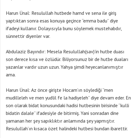
Harun Ünal: Resulullah hutbede hamd ve sena ile giriş
yaptıktan sonra esas konuya geçince “emma badu” diye
ifadeyi kullanır. Dolayısıyla bunu söylemek mustehabdır,
sünnettir diyenler var.
Abdulaziz Bayındır: Mesela Resulullah(sav)’in hutbe duası
son derece kısa ve özlüdür. Biliyorsunuz bir de hutbe duaları
yazanlar vardır uzun uzun. Yahya şimdi heyecanlanımıştır
ama.
Harun Ünal: Az önce girişte Hocam’ın söylediği “men
mudilleleh ve men yudlil fe la hadiyeleh” diye devam eder. En
son olarak bidat konusundaki hadisi hutbesinin birisinde “kulli
bidatin dalale” ifadesiyle de bitirmiş. Yani sonradan dine
yamanan her şey sapıklıktır anlamında şey yapmıştır.
Resulullah’ın kısaca özet halindeki hutbesi bundan ibarettir.