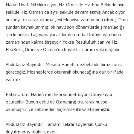
Harun Ünal: Nitekim diyor, Hz. Ömer de Hz. Ebu Bekir de aynı
şekilde, Hz. Osman da aynı şekilde devam etmiş. Ancak diyor
hutbeyi oturarak okuma şeyi Muaviye zamanında olmuş. O da
şundan kaynaklanmış: bir hayli son dönemlerde şimanladığı
için kendisini taşıyamayacak bir durumda. Dolayısıyla onun
zamanından kalma birşeydir. Yoksa Resulullah’tan ve Hz.
EbuBekir, Ömer ve Osman’da böyle bir durum vaki değildir.
Abdulaziz Bayındır: Mesela Hanefi mezhebinde biraz sonra
göreceğiz. Mezheplerde oturarak okunacağına dair bir ifade
var mı?
Fatih Orum: Hanefi mezhebi sünnet diyor. Dolayısıyla
oturabilir. Bunun delili de Osman(ra) oturarak hutbe
okumuştur ve sahabeden hiç kimse itiraz etmemiştir.
Abdulaziz Bayındır: Tamam. Tekrar söylersin. Çünkü
duyulmamış olabilir, evet.