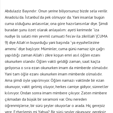
Abdulaziz Bayındır: Onun yerine biliyorsunuz bizde sela verilir.
Anadolu’da. İstanbul’da pek olmuyor da. Yani insanlar bugün
cuma olduğunu anlasınlar, ona göre hazırlansınlar diye. Şimdi
buradan şunu özet olarak anlayalım: ayeti kerimede “iza
nudiye lis salati min yevmil cumuati fes’av ila zikrillah”(CUMA
9) diye Allah’ın buyurduğu yani başında “ya eyyuhellezine
amenu” diye başlıyor. Müminler, cuma günü namaz için çağrı
yapıldığı zaman Allah’ı zikre koşun emri asıl öğlen ezanı
okunurken olandır. Öğlen vakti geldiği zaman, saat kaçta
geliyorsa o sıra ezan okunurken imam da mimberde olmalıdır.
Yani tam öğle ezanı okunurken imam mimberde olmalıdır.
Ama şimdi öyle yapılmıyor. Öğlen namazı vaktinde bir ezan
okunuyor, vakit gelmiş oluyor, herkes camiye gidiyor, sünnetler
kılınıyor. Ondan sonra imam mimbere çıkıyor. Zaten mimbere
çıkmadan da büyük bir seramoni var. Onu nereden
öğrenmişlerse, bir sürü şeyler okuyorlar o arada. Hiç gerejsiz
yere. Ezberlemiş mi Yahya? Bir sürü şeyler okunuyor, gereksiz