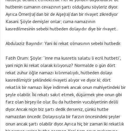
hutbenin cumanın cevazının şartı olduğunu söyleriz diyor.
Ayrıca Ömer(ra)’dan bir de Aişe(ra)’dan bir rivayet zikrediyor
Kasani. Şöyle demişler onlar; cuma namazının
kasredilmesinin sebebi hutbeden dolayıdır diye bir rivayet..
Abdulaziz Bayındır: Yani iki rekat olmasının sebebi hutbedir.
Fatih Orum: Şöyle: “inne ma kusretis salatu li ecril hutbeti”,
yani niçin iki rekat olarak kılıyoruz? Normalde o gün dört
rekat zuhur öğle namazı kılınmalıydı, hutbeden dolayı
kasredilmiştir şeklindeki rivayeti alıyor ve diyor ki; dört
rekatlık bir namazı ikiye indirmek ancak onun mahiyetindeki bir
şeyle olabilir. İki rekatı sakıt etmek, düşürmek yine onun gibi
farz olan birşey ile olur. Bu da hutbenin vucubiyetinin delili
diyor. Ancak niçin biz şartı dedik derseniz, çünkü hutbe
namazdan öncedir. Dolayısıyla bir farzın öncesindeki şeyler
onun ancak şartı olabilir diyor. Ayrıca hiç bir zaman iki rekatlık