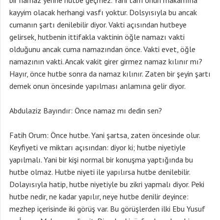
bir namaz yerine hutbe geçmez. Yani tam onun makamına
kayyim olacak herhangi vasfı yoktur. Dolsyısıyla bu ancak
cumanın şartı denilebilir diyor. Vakti açısından hutbeye
gelirsek, hutbenin ittifakla vaktinin öğle namazı vakti
olduğunu ancak cuma namazından önce. Vakti evet, öğle
namazının vakti. Ancak vakit girer girmez namaz kılınır mı?
Hayır, önce hutbe sonra da namaz kılınır. Zaten bir şeyin şartı
demek onun öncesinde yapılması anlamına gelir diyor.
Abdulaziz Bayındır: Önce namaz mı dedin sen?
Fatih Orum: Önce hutbe. Yani şartsa, zaten öncesinde olur.
Keyfiyeti ve miktarı açısından: diyor ki; hutbe niyetiyle
yapılmalı. Yani bir kişi normal bir konuşma yaptığında bu
hutbe olmaz. Hutbe niyeti ile yapılırsa hutbe denilebilir.
Dolayısıyla hatip, hutbe niyetiyle bu zikri yapmalı diyor. Peki
hutbe nedir, ne kadar yapılır, neye hutbe denilir deyince:
mezhep içerisinde iki görüş var. Bu görüşlerden ilki Ebu Yusuf