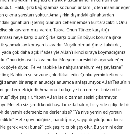
dildi. C. Hakk, şirki bağışlamaz sözünün anlamı, ölen insanlar eğer
n çıkma şansları yoktur. Ama şirkin dışındaki günahlardan
ışındaki günahları işlemiş olanları cehennemden kurtaracaktır. Onu
a diye bir kavramımız vardır. Takva. Onun Türkçe karşılığı
unması neye karşı olur? Şirke karşı olur. En büyük koruma şirke
müşrik yapmaktan koruyan takvadır. Müşrik olmadığınız takdirde,
yada çok daha açık ifadesiyle Allah’ı ikinci sıraya koymadığınız
ır. Onun için asıl takva budur. Meryem suresini bir açarsak eğer.
akk şöyle diyor. “Fe ve rabbike le nahşurannehum veş şeyâtıne”
lim; Rabbinin şu sözüne çok dikkat edin. Çünkü yemin kelimesi
ği zaman bir arapın anladığı anlamda anlaşılmıyor. AllahTeala’nın
ni göstermek içindir. Ama onu Türkçe’ye tercüme ettiniz mi bir
ymuş” diye şaşırır. Yapan Allah ise o zaman sesini çıkarmıyor.
ı. Mesela siz şimdi kendi hayatınızda bakın, bir yerde gidip de bir
ir de yemin ederseniz ne derler size? “Ya niye yemin ediyorsun
ik ki”. Hele güvendiğiniz, inandığınız, saygı duyduğunuz birisi
e gerek vardı buna?” çok şaşırtıcı bir şey olur. Bu yemini eden