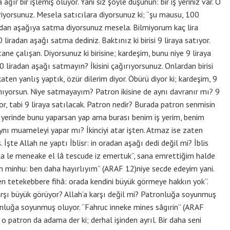
ğır bir işlemiş oluyor. Yani siz şöyle düşünün: bir iş yeriniz var. O
eriyorsunuz. Mesela satıcılara diyorsunuz ki; “şu mausu, 100
adan aşağıya satma diyorsunuz mesela. Bilmiyorum kaç lira
 liradan aşağı satma dediniz. Baktınız ki birisi 9 liraya satıyor.
i tane çalışan. Diyorsunuz ki birisine; kardeşim, bunu niye 9 liraya
liradan aşağı satmayın? İkisini çağırıyorsunuz. Onlardan birisi
aten yanlış yaptık, özür dilerim diyor. Öbürü diyor ki; kardeşim, 9
nıyorsun. Niye satmayayım? Patron ikisine de aynı davranır mı? 9
r, tabi 9 liraya satılacak. Patron nedir? Burada patron senmisin
ş yerinde bunu yaparsan yap ama burası benim iş yerim, benim
ynı muameleyi yapar mı? İkinciyi atar işten. Atmaz ise zaten
te Allah ne yaptı İblisr: in oradan aşağı dedi değil mi? İblis
; “ka le meneake el lâ tescude iz emertuk”, sana emrettiğim halde
n minhu: ben daha hayırlıyım” (ARAF 12)niye secde edeyim yani.
n tetekebbere fihâ: orada kendini büyük görmeye hakkın yok”.
rşı büyük görüyor? Allah’a karşı değil mi? Patronluğa soyunmuş
stronluğa soyunmuş oluyor. “Fahruc inneke mines sâgırin” (ARAF
 o patron da adama der ki; derhal işinden ayrıl. Bir daha seni