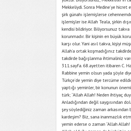
Mekkeliydi. Sonra Medine’ye hicret e
şirk günahı işlemişlerse cehennemde
işlemişler ise Allah Teala, şirkin d
kendisi bildiriyor. Biliyorsunuz takv
korunmadır. Bir kişinin en büyük kor
karşı olur. Yani asıl takva, kişiyi 
Allah’a ortak koşmadığınız takdirde 
takdirde bağışlanma ihtimaliniz vard
311.sayfa. 68.ayetten itibaren C. H
Rabbine yemin olsun yada şöyle diye
Türkçe’de yemin diye tercüme edildi
yaptığı yeminler, bir konunun önemi
türk; “Allah Allah! Neden ihtiyaç du
Anladığından değil saygısından dolay
şey söylediğiniz zaman arkasından b
kardeşim? Biz, sana inanmazlık etmed
yemin ederse o zaman “Allah Allah! N