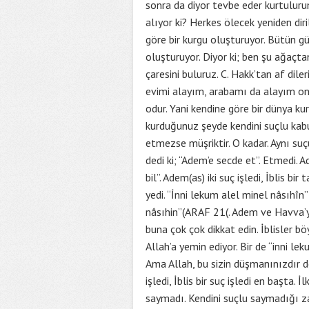
sonra da diyor tevbe eder kurtulurum
alıyor ki? Herkes ölecek yeniden dir
göre bir kurgu oluşturuyor. Bütün gü
oluşturuyor. Diyor ki; ben şu ağaç
çaresini buluruz. C. Hakk’tan af diler
evimi alayım, arabamı da alayım ond
odur. Yani kendine göre bir dünya kura
kurduğunuz şeyde kendini suçlu kabu
etmezse müşriktir. O kadar. Aynı suçu i
dedi ki; “Adem’e secde et”. Etmedi. 
bil”. Adem(as) iki suç işledi, İblis b
yedi. “İnni lekum alel minel nâsıhî
nâsıhin”(ARAF 21(. Adem ve Havva’ya
buna çok çok dikkat edin. İblisler bö
Allah’a yemin ediyor. Bir de “inni le
Ama Allah, bu sizin düşmanınızdır de
işledi, İblis bir suç işledi en başta.
saymadı. Kendini suçlu saymadığı zam