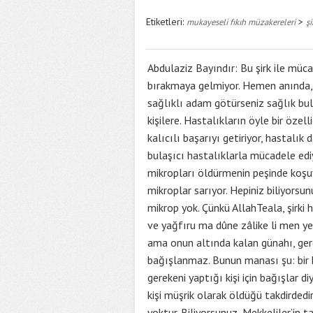
Etiketleri:
>
mukayeseli fıkıh müzakereleri
şi
Abdulaziz Bayındır: Bu şirk ile müca
bırakmaya gelmiyor. Hemen anında, 
sağlıklı adam götürseniz sağlık bu
kişilere. Hastalıkların öyle bir özel
kalıcılı başarıyı getiriyor, hastalı
bulaşıcı hastalıklarla mücadele ediy
mikropları öldürmenin peşinde koşuy
mikroplar sarıyor. Hepiniz biliyorsun
mikrop yok. Çünkü AllahTeala, şirki h
ve yağfıru ma dûne zâlike li men ye
ama onun altında kalan günahı, gerek
bağışlanmaz. Bunun manası şu: bir k
gerekeni yaptığı kişi için bağışlar d
kişi müşrik olarak öldüğü takdirded
yoktur. Biliyorsunuz, Mekkeliler’i