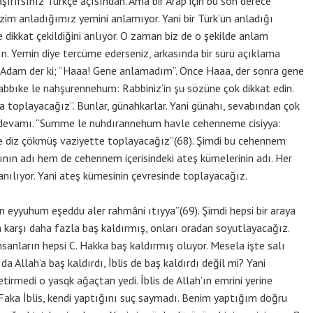
rırsınız Türkçe açısından. Ama bir Arap için bu son derece
izim anladığımız yemini anlamıyor. Yani bir Türk’ün anladığı
dikkat çekildiğini anlıyor. O zaman biz de o şekilde anlam
ın. Yemin diye tercüme ederseniz, arkasında bir sürü açıklama
. Adam der ki; “Haaa! Gene anlamadım”. Önce Haaa, der sonra gene
abbıke le nahşurennehum: Rabbiniz’in şu sözüne çok dikkat edin.
aya toplayacağız”. Bunlar, günahkarlar. Yani günahı, sevabından çok
e devamı. “Summe le nuhdırannehum havle cehenneme cisiyya:
e diz çökmüş vaziyette toplayacağız”(68). Şimdi bu cehennem
n adı hem de cehennem içerisindeki ateş kümelerinin adı. Her
ullanılıyor. Yani ateş kümesinin çevresinde toplayacağız.
n eyyuhum eşeddu aler rahmâni ıtıyya”(69). Şimdi hepsi bir araya
karşı daha fazla baş kaldırmış, onları oradan soyutlayacağız.
nsanların hepsi C. Hakka baş kaldırmış oluyor. Mesela işte salı
 Allah’a baş kaldırdı, İblis de baş kaldırdı değil mi? Yani
tirmedi o yasqk ağaçtan yedi. İblis de Allah’ın emrini yerine
Faka İblis, kendi yaptığını suç saymadı. Benim yaptığım doğru