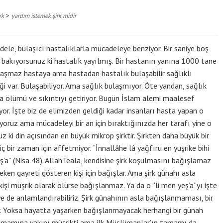
>
rk
yardım istemek şirk midir
dele, bulaşıcı hastalıklarla mücadeleye benziyor. Bir saniye boş
bakıyorsunuz ki hastalık yayılmış. Bir hastanın yanına 1000 tane
laşmaz hastaya ama hastadan hastalık bulaşabilir sağlıklı
liği var. Bulaşabiliyor. Ama sağlık bulaşmıyor. Öte yandan, sağlık
k da ölümü ve sıkıntıyı getiriyor. Bugün İslam alemi maalesef
or. İşte biz de elimizden geldiği kadar insanları hasta yapan o
oruz ama mücadeleyi bir an için bıraktığınızda her tarafı yine o
uz ki din açısından en büyük mikrop şirktir. Şirkten daha büyük bir
iç bir zaman için affetmiyor. “İnnallâhe lâ yağfıru en yuşrike bihi
ş’a” (Nisa 48). AllahTeala, kendisine şirk koşulmasını bağışlamaz
en gayreti gösteren kişi için bağışlar. Ama şirk günahı asla
işi müşrik olarak ölürse bağışlanmaz. Ya da o “li men yeş’a”yı işte
iye de anlamlandırabiliriz. Şirk günahının asla bağışlanmaması, bir
ir. Yoksa hayatta yaşarken bağışlanmayacak herhangi bir günah
n tamamına yakını müşrikti ama ilk Müslümanlar’ın tamamı da