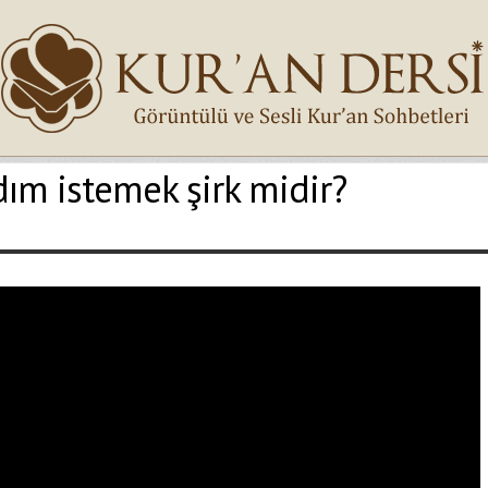
dım istemek şirk midir?
İsminiz (*)
Epostanız (*)
Yaşadığınız Hatanın Ayrıntıları