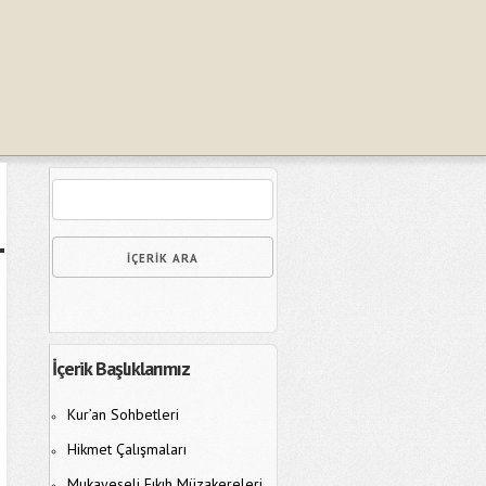
İçerik Başlıklarımız
Kur’an Sohbetleri
Hikmet Çalışmaları
Mukayeseli Fıkıh Müzakereleri