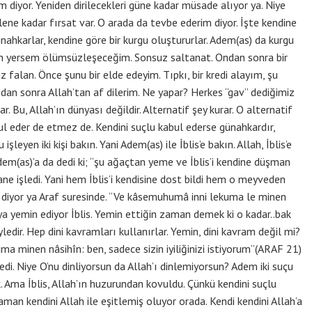
 diyor. Yeniden dirilecekleri güne kadar müsade alıyor ya. Niye
ilene kadar fırsat var. O arada da tevbe ederim diyor. İşte kendine
nahkarlar, kendine göre bir kurgu oluştururlar. Adem(as) da kurgu
tan yersem ölümsüzleşeceğim. Sonsuz saltanat. Ondan sonra bir
iz falan. Önce şunu bir elde edeyim. Tıpkı, bir kredi alayım, şu
an sonra Allah’tan af dilerim. Ne yapar? Herkes “gav” dediğimiz
r. Bu, Allah’ın dünyası değildir. Alternatif şey kurar. O alternatif
l eder de etmez de. Kendini suçlu kabul ederse günahkardır,
şleyen iki kişi bakın. Yani Adem(as) ile İblis’e bakın. Allah, İblis’e
Adem(as)’a da dedi ki; “şu ağaçtan yeme ve İblis’i kendine düşman
ir tane işledi. Yani hem İblis’i kendisine dost bildi hem o meyveden
n” diyor ya Araf suresinde. “Ve kâsemuhumâ inni lekuma le minen
 yemin ediyor İblis. Yemin ettiğin zaman demek ki o kadar..bak
yledir. Hep dini kavramları kullanırlar. Yemin, dini kavram değil mi?
kuma minen nâsihîn: ben, sadece sizin iyiliğinizi istiyorum”(ARAF 21)
di. Niye O’nu dinliyorsun da Allah’ı dinlemiyorsun? Adem iki suçu
 İlk. Ama İblis, Allah’ın huzurundan kovuldu. Çünkü kendini suçlu
an kendini Allah ile eşitlemiş oluyor orada. Kendi kendini Allah’a