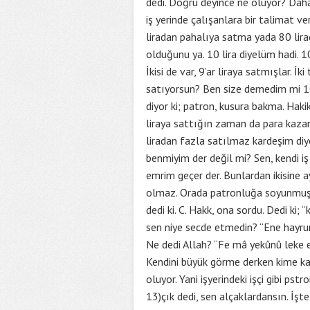
dedi. Doğru deyince ne oluyor? Daha a
iş yerinde çalışanlara bir talimat v
liradan pahalıya satma yada 80 lir
olduğunu ya. 10 lira diyelüm hadi. 10
İkisi de var, 9’ar liraya satmışlar. İk
satıyorsun? Ben size demedim mi 10 
diyor ki; patron, kusura bakma. Hakik
liraya sattığın zaman da para kaza
liradan fazla satılmaz kardeşim diyo
benmiyim der değil mi? Sen, kendi i
emrim geçer der. Bunlardan ikisine a
olmaz. Orada patronluğa soyunmuş. İş
dedi ki. C. Hakk, ona sordu. Dedi ki
sen niye secde etmedin? “Ene hayru
Ne dedi Allah? “Fe mâ yekûnû leke e
Kendini büyük görme derken kime ka
oluyor. Yani işyerindeki işçi gibi p
13)çık dedi, sen alçaklardansın. İşte