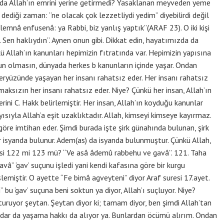
da Allah’ın emrini yerine getirmedi? Yasaklanan meyveden yeme
dediği zaman: “ne olacak çok lezzetliydi yedim” diyebilirdi değil
emnâ enfusenâ: ya Rabbi, biz yanlış yaptık”(ARAF 23). O iki kişi
. Sen haklıydın”. Aynen onun gibi. Dikkat edin, hayatımızda da
ü Allah’ın kanunları hepimizin fıtratında var. Hepimizin yapısına
n olmasın, dünyada herkes b kanunların içinde yaşar. Ondan
 yeryüzünde yaşayan her insanı rahatsız eder. Her insanı rahatsız
aksızın her insanı rahatsız eder. Niye? Çünkü her insan, Allah’ın
lerini C. Hakk belirlemiştir. Her insan, Allah’ın koyduğu kanunlar
ısıyla Allah’a eşit uzaklıktadır. Allah, kimseyi kimseye kayırmaz.
göre imtihan eder. Şimdi burada işte şirk günahında bulunan, şirk
bir isyanda bulunur. Adem(as) da isyanda bulunmuştur. Çünkü Allah,
uresi 122 mi 123 mü? “Ve asâ âdemû rabbehu ve gavâ”. 121. Taha
vâ” ‘gav’ suçunu işledi yani kendi kafasına göre bir kurgu
lemiştir. O ayette “Fe bimâ agveyteni” diyor Araf suresi 17.ayet.
 bu ‘gav’ suçuna beni soktun ya diyor, Allah’ı suçluyor. Niye?
turuyor şeytan. Şeytan diyor ki; tamam diyor, ben şimdi Allah’tan
kadar da yaşama hakkı da alıyor ya. Bunlardan öcümü alırım. Ondan