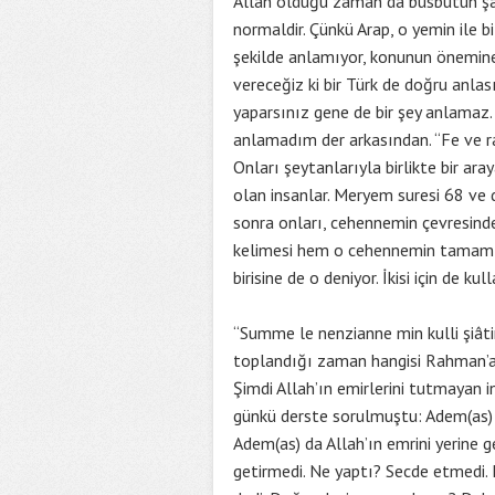
Allah olduğu zaman da büsbütün şaşı
normaldir. Çünkü Arap, o yemin ile b
şekilde anlamıyor, konunun önemine 
vereceğiz ki bir Türk de doğru anlas
yaparsınız gene de bir şey anlamaz
anlamadım der arkasından. “Fe ve r
Onları şeytanlarıyla birlikte bir ar
olan insanlar. Meryem suresi 68 v
sonra onları, cehennemin çevresind
kelimesi hem o cehennemin tamamını
birisine de o deniyor. İkisi için de k
“Summe le nenzianne min kulli şiâti
toplandığı zaman hangisi Rahman’a 
Şimdi Allah’ın emirlerini tutmayan i
günkü derste sorulmuştu: Adem(as) da
Adem(as) da Allah’ın emrini yerine ge
getirmedi. Ne yaptı? Secde etmedi. 