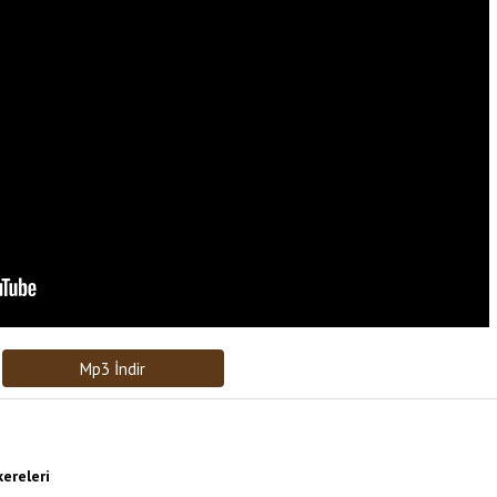
Bağlantıyı Gönderin
[recaptcha]
Mp3 İndir
ereleri