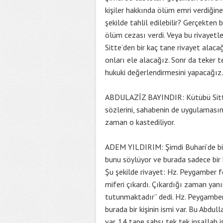
kişiler hakkında ölüm emri verdiğine
şekilde tahlil edilebilir? Gerçekten 
ölüm cezası verdi. Veya bu rivayetl
Sitte’den bir kaç tane rivayet alacağ
onları ele alacağız. Sonr da teker t
hukuki değerlendirmesini yapacağız.
ABDULAZİZ BAYINDIR: Kütübü Sitte d
sözlerini, sahabenin de uygulamasını
zaman o kastediliyor.
ADEM YILDIRIM: Şimdi Buhari’de bir
bunu söylüyor ve burada sadece bir ki
Şu şekilde rivayet: Hz. Peygamber 
miferi çıkardı. Çıkardığı zaman yan
tutunmaktadır” dedi. Hz. Peygamber 
burada bir kişinin ismi var. Bu Abdu
var. 14 tane şahsı tek tek inşallah i