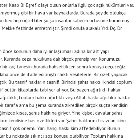
ster Kaab Bi Eşref olayı olsun onlarla ilgili çok açık hükümleri var.
anıyormuş gibi bir hava var kaynaklarda. Burada şey de oldukça
 beri hep öğrettiler şu şu insanlar kabenin örtüsüne bürünmüş
 Mekke fethinde emretmiştir. Şimdi onula alakalı Yrd. Dç. Dr.
ce konunun daha iyi anlaşılması adına bir alt yapı
. Kuranda ceza hukukuna dair birçok prensip var. Konumuzu
en bir kaç tanesini burada bahsettikten sonra konuya geçeceğiz.
ha önce de ifade edilmişti farklı vesilelerle. Bir özet yapacak
k. Bu tasnif hakların tasnifi. Birincisi şahıs hakkı, ikincisi toplum
if bütün kitaplarda tabi yer alıyor. Bu bazen ağırlıklı haklar
 ağırlıklı, toplum hakkı ağırlıklı veya Allah hakkı ağırlıklı haklar
 bir tarafa ama bu şema kuranda zikredilen birçok suçta kendisini
imizde kısas, şahıs hakkına giriyor. Yine kişisel davalar şahıs
kım kendisine has özellikleri var. Şahıs haklarını birazdan ikinci
tasnif çok önemli. Yani hangi hakkı kim affedebiliyor. Bunun
ar bu noktada sıkıntı söz konusu olabiliyor. Toplum hakkına