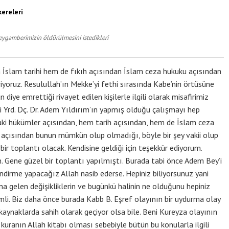
ereleri
eygamberimizin öldürülmesini istedikleri
lam tarihi hem de fıkıh açısından İslam ceza hukuku açısından
iyoruz. Resulullah’ın Mekke’yi fethi sırasında Kabe’nin örtüsüne
diye emrettiği rivayet edilen kişilerle ilgili olarak misafirimiz
i Yrd. Dç. Dr. Adem Yıldırım’ın yapmış olduğu çalışmayı hep
aki hükümler açısından, hem tarih açısından, hem de İslam ceza
 açısından bunun mümkün olup olmadığı, böyle bir şey vakii olup
r toplantı olacak. Kendisine geldiği için teşekkür ediyorum.
. Gene güzel bir toplantı yapılmıştı. Burada tabi önce Adem Bey’i
ndirme yapacağız Allah nasib ederse. Hepiniz biliyorsunuz yani
na gelen değişikliklerin ve bugünkü halinin ne olduğunu hepiniz
mli. Biz daha önce burada Kabb B. Eşref olayının bir uydurma olay
ynaklarda sahih olarak geçiyor olsa bile. Beni Kureyza olayının
ranın Allah kitabı olması sebebiyle bütün bu konularla ilgili