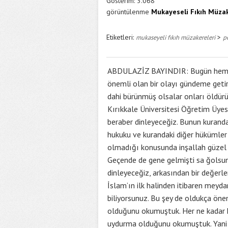
Gösterim:
3.068
görüntülenme
Mukayeseli Fıkıh Müzak
Etiketleri:
>
mukaseyeli fıkıh müzakereleri
p
ABDULAZİZ BAYINDIR: Bugün hem İs
önemli olan bir olayı gündeme getir
dahi bürünmüş olsalar onları öldürün 
Kırıkkale Üniversitesi Öğretim Üyes
beraber dinleyeceğiz. Bunun kurand
hukuku ve kurandaki diğer hükümler
olmadığı konusunda inşallah güzel bi
Geçende de gene gelmişti sa ğolsun
dinleyeceğiz, arkasından bir değerle
İslam’ın ilk halinden itibaren meyda
biliyorsunuz. Bu şey de oldukça öne
olduğunu okumuştuk. Her ne kadar ka
uydurma olduğunu okumuştuk. Yani ku