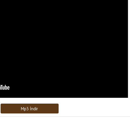
Bağlantıyı Gönderin
[recaptcha]
Mp3 İndir