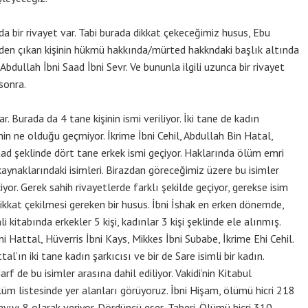
a bir rivayet var. Tabi burada dikkat çekeceğimiz husus, Ebu
nden çıkan kişinin hükmü hakkında/mürted hakkndaki başlık altında
 Abdullah İbni Saad İbni Sevr. Ve bununla ilgili uzunca bir rivayet
sonra.
r. Burada da 4 tane kişinin ismi veriliyor. İki tane de kadın
nin ne olduğu geçmiyor. İkrime İbni Cehil, Abdullah Bin Hatal,
aad şeklinde dört tane erkek ismi geçiyor. Haklarında ölüm emri
 kaynaklarındaki isimleri. Birazdan göreceğimiz üzere bu isimler
iyor. Gerek sahih rivayetlerde farklı şekilde geçiyor, gerekse isim
 dikkat çekilmesi gereken bir husus. İbni İshak en erken dönemde,
li kitabında erkekler 5 kişi, kadınlar 3 kişi şeklinde ele alınmış.
i Hattal, Hüverris İbni Kays, Mikkes İbni Subabe, İkrime Ehi Cehil.
al’ın iki tane kadın şarkıcısı ve bir de Sare isimli bir kadın.
Harf de bu isimler arasına dahil ediliyor. Vakidi’nin Kitabul
lüm listesinde yer alanları görüyoruz. İbni Hişam, ölümü hicri 218
ayıyı 8 olarak veriyor. Dördüncü eser, Taberi. Ölümü hicri 310.