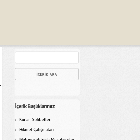
İçerik Başlıklarımız
Kur’an Sohbetleri
Hikmet Çalışmaları
Mukayeseli Fıkıh Müzakereleri