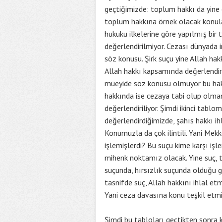
geçtiğimizde: toplum hakkı da yine 
toplum hakkına örnek olacak konular.
hukuku ilkelerine göre yapılmış bir t
değerlendirilmiyor. Cezası dünyada in
söz konusu. Şirk suçu yine Allah hak
Allah hakkı kapsamında değerlendiril
müeyide söz konusu olmuyor bu hakl
hakkında ise cezaya tabi olup olmama
değerlendiriliyor. Şimdi ikinci tabl
değerlendirdiğimizde, şahıs hakkı ih
Konumuzla da çok ilintili. Yani Mekk
işlemişlerdi? Bu suçu kime karşı iş
mihenk noktamız olacak. Yine suç, t
suçunda, hırsızlık suçunda olduğu 
tasnifde suç, Allah hakkını ihlal etmi
Yani ceza davasına konu teşkil etmi
Şimdi bu tabloları geçtikten sonra 