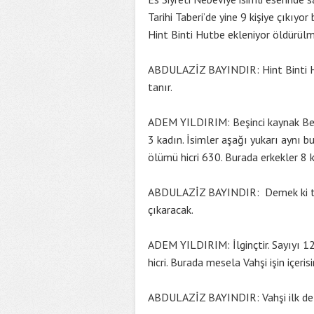
Tarihi Taberi’de yine 9 kişiye çıkıyor 
Hint Binti Hutbe ekleniyor öldürülme
ABDULAZİZ BAYINDIR: Hint Binti H
tanır.
ADEM YILDIRIM: Beşinci kaynak Beyha
3 kadın. İsimler aşağı yukarı aynı bur
ölümü hicri 630. Burada erkekler 8 k
ABDULAZİZ BAYINDIR: Demek ki tarih i
çıkaracak.
ADEM YILDIRIM: İlginçtir. Sayıyı 12
hicri. Burada mesela Vahşi işin içeris
ABDULAZİZ BAYINDIR: Vahşi ilk defa 