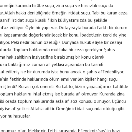
örneğin kuranda hirâbe suçu, zina suçu ve hırsızlık suçu da
 Allah hakkı denildiğinde örneğin irtidat suçu. Tabi bu kuran ceza
asnif. İrtidat suçu klasik fıkıh külliyatımızda bu şekilde
faz ediliyor. Öyle bir yapı var. Dolayısıyla burada farklı bir durum
kı kapsamında değerlendirilecek bir konu. İbadetlerin terki de yine
iyor. Peki nedir bunun özelliği? Dünyada hukuk eliyle bir cezayi
arda. Toplum haklarında mutlaka bir ceza gerekiyor. Şahıs
 hak sahibinin insiyatifine bırakılmış bir konu olarak
omuza baktığımız zaman af yetkisi açısından bu tasnifi
lal edilmiş ise bir durumda işte bunu ancak o şahıs affedebiliyor.
e’nin fethinde haklarında ölüm emri verilen kişiler hangi suçu
lemişlerdi? Burası çok önemli. Bu tablo, bizim yapacağımız tahlilde
oplum haklarını ihlal etmiş ise burada af olmuyor. Kuranda zina
gibi orada toplum haklarında asla af söz konusu olmuyor. Üçüncü
ş ise af yetkisi Allah’a aittir. Örneğin irtidat suçunda olduğu gibi.
yor hu hususlar.
konumuz olan Mekke’nin fethi sırasında Efendimiz(sav)’in bazı