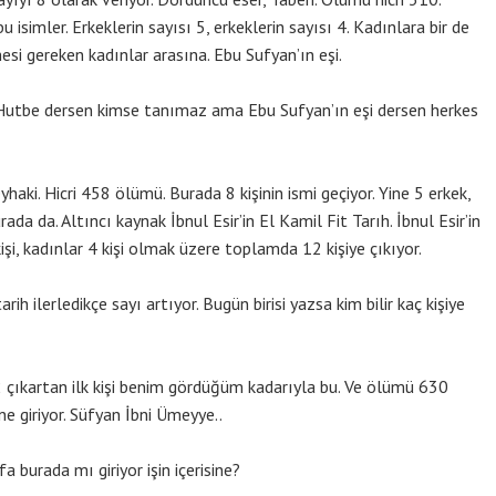
bu isimler. Erkeklerin sayısı 5, erkeklerin sayısı 4. Kadınlara bir de
si gereken kadınlar arasına. Ebu Sufyan’ın eşi.
utbe dersen kimse tanımaz ama Ebu Sufyan’ın eşi dersen herkes
ki. Hicri 458 ölümü. Burada 8 kişinin ismi geçiyor. Yine 5 erkek,
ada da. Altıncı kaynak İbnul Esir’in El Kamil Fit Tarıh. İbnul Esir’in
işi, kadınlar 4 kişi olmak üzere toplamda 12 kişiye çıkıyor.
lerledikçe sayı artıyor. Bugün birisi yazsa kim bilir kaç kişiye
 çıkartan ilk kişi benim gördüğüm kadarıyla bu. Ve ölümü 630
ine giriyor. Süfyan İbni Ümeyye..
burada mı giriyor işin içerisine?