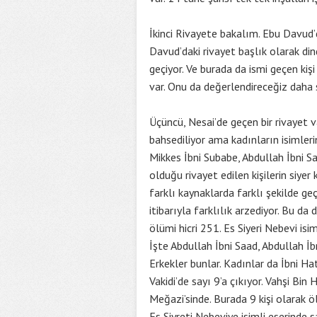
İkinci Rivayete bakalım. Ebu Davud’d
Davud’daki rivayet başlık olarak di
geçiyor. Ve burada da ismi geçen kişi
var. Onu da değerlendireceğiz daha 
Üçüncü, Nesai’de geçen bir rivayet va
bahsediliyor ama kadınların isimleri
Mikkes İbni Subabe, Abdullah İbni S
olduğu rivayet edilen kişilerin siyer
farklı kaynaklarda farklı şekilde geç
itibarıyla farklılık arzediyor. Bu da
ölümi hicri 251. Es Siyeri Nebevi isim
İşte Abdullah İbni Saad, Abdullah İbn
Erkekler bunlar. Kadınlar da İbni Hatt
Vakidi’de sayı 9’a çıkıyor. Vahşi Bin 
Meğazi’sinde. Burada 9 kişi olarak ö
Es Siyreti Nebeviye isimli eserinde s