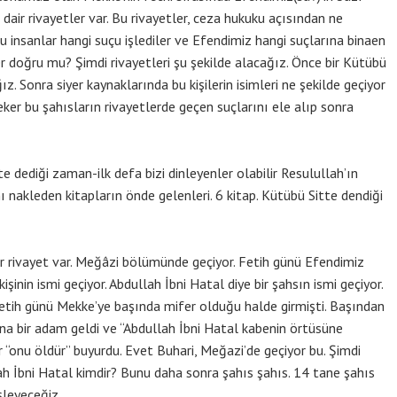
 dair rivayetler var. Bu rivayetler, ceza hukuku açısından ne
bu insanlar hangi suçu işlediler ve Efendimiz hangi suçlarına binaen
er doğru mu? Şimdi rivayetleri şu şekilde alacağız. Önce bir Kütübü
ız. Sonra siyer kaynaklarında bu kişilerin isimleri ne şekilde geçiyor
eker bu şahısların rivayetlerde geçen suçlarını ele alıp sonra
ediği zaman-ilk defa bizi dinleyenler olabilir Resulullah’ın
 nakleden kitapların önde gelenleri. 6 kitap. Kütübü Sitte dendiği
 rivayet var. Meğâzi bölümünde geçiyor. Fetih günü Efendimiz
şinin ismi geçiyor. Abdullah İbni Hatal diye bir şahsın ismi geçiyor.
fetih günü Mekke’ye başında mifer olduğu halde girmişti. Başından
ına bir adam geldi ve “Abdullah İbni Hatal kabenin örtüsüne
“onu öldür” buyurdu. Evet Buhari, Meğazi’de geçiyor bu. Şimdi
llah İbni Hatal kimdir? Bunu daha sonra şahıs şahıs. 14 tane şahıs
şleyeceğiz.