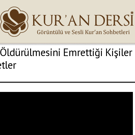
ldürülmesini Emrettiği Kişiler
İsminiz (*)
tler
Epostanız (*)
Yaşadığınız Hatanın Ayrıntıları