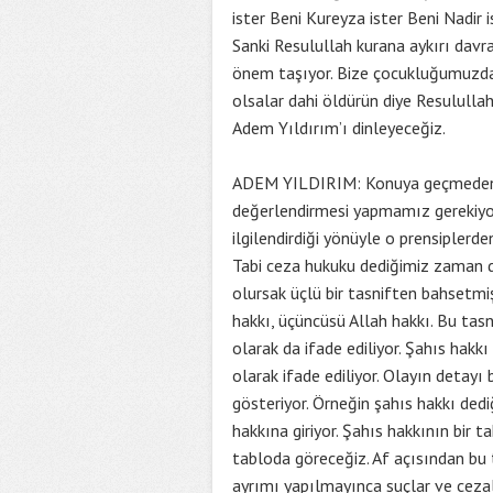
ister Beni Kureyza ister Beni Nadir i
Sanki Resulullah kurana aykırı davr
önem taşıyor. Bize çocukluğumuzdan
olsalar dahi öldürün diye Resulullah
Adem Yıldırım’ı dinleyeceğiz.
ADEM YILDIRIM: Konuya geçmeden ön
değerlendirmesi yapmamız gerekiyor
ilgilendirdiği yönüyle o prensiplerd
Tabi ceza hukuku dediğimiz zaman da
olursak üçlü bir tasniften bahsetmişti
hakkı, üçüncüsü Allah hakkı. Bu tasn
olarak da ifade ediliyor. Şahıs hakkı
olarak ifade ediliyor. Olayın detayı
gösteriyor. Örneğin şahıs hakkı dediğ
hakkına giriyor. Şahıs hakkının bir ta
tabloda göreceğiz. Af açısından bu 
ayrımı yapılmayınca suçlar ve cezal