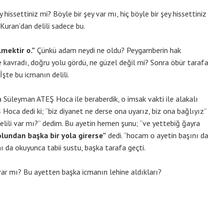
şey hissettiniz mi? Böyle bir şey var mı, hiç böyle bir şey hissettiniz
 Kuran’dan delili sadece bu.
lmektir o.”
Çünkü adam neydi ne oldu? Peygamberin hak
 kavradı, doğru yolu gördü, ne güzel değil mi? Sonra öbür tarafa
 İşte bu icmanın delili.
 Süleyman ATEŞ Hoca ile beraberdik, o imsak vakti ile alakalı
ca dedi ki; “biz diyanet ne derse ona uyarız, biz ona bağlıyız”
delili var mı?” dedim. Bu ayetin hemen şunu; “ve yettebiğ ğayra
lundan başka bir yola girerse”
dedi. “hocam o ayetin başını da
 da okuyunca tabii sustu, başka tarafa geçti.
i var mı? Bu ayetten başka icmanın lehine aldıkları?