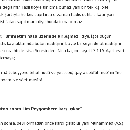
ğil mi? Tabii böyle bir icma olmaz yani bir tek kişi bile
 şartıyla herkes sapıtırsa o zaman hadis delilsiz kalır yani
 kişi falan sapıtmadı diye bunda icma olmaz.
r;
“ümmetim hata üzerinde birleşmez”
diye. İşte bugün
is kaynaklarında bulunmadığını, böyle bir şeyin de olmadığını
sonra bir de Nisa Suresinden, Nisa kaçıncı ayetti? 115. Ayet evet.
r icmaya;
 mâ tebeyyene lehul hudâ ve yettebiğ ğayra sebîlil mué’minîne
hennem, ve sâet masîrâ”
uktan sonra kim Peygambere karşı çıkar.”
 sonra, belli olmadan önce karşı çıkabilir yani Muhammed (A.S.)