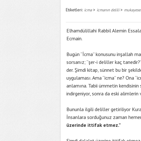
Etiketleri:
>
>
icma
icmanın delili
mukayeseli
Elhamdülillahi Rabbil Alemin Essal
Ecmain.
Bugün “İcma” konusunu inşallah mas
sorsanız; “şer-i deliller kaç tanedir
der. Şimdi kitap, sünnet bu bir şekil
uygulaması. Ama “icma” ne? Ona “icm
anlamına. Tabii ümmetin kendisinin 
indirgeniyor, sonra da eski alimlerin
Bununla ilgili deliller getiriliyor Ku
İnsanlara sorduğunuz zaman hemen d
üzerinde ittifak etmez.”
Şimdi dalalet üzerine ittifak etmez