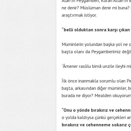
Alah’ın Peygamberi, Kuran Allah’ın k
ne denir? Müslüman denir mi buna? b
araştırmak istiyor.
“belli olduktan sonra karşı çıka
Müminlerin yolundan başka yol ne ol
başta olanı da Peygamberimiz deği
“Âmener rasûlu bimâ unzile ileyhi mi
İlk önce inanmakla sorumlu olan Pe
başta, arkasından diğer müminler, bu
burada ne diyor? Mealden okuyorum
“Onu o yönde bırakırız ve cehenn
o yolda kaldıysa çünkü gerçekleri an
bırakırız ve cehenneme sokarız 