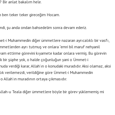
Bir anlat bakalım hele.
 ben teker teker gireceğim Hocam.
di, şu anda ondan bahsedelim sonra devam ederiz.
et-i Muhammedin diğer ümmetlere nazaran ayrıcalıklı bir vasfı,
etlerden ayrı tutmuş ve onlara “emri bil maruf nehyanil
evam ettirme görevini kıyamete kadar onlara vermiş. Bu görevin
ak bir şüphe yok, o halde çoğunluğun yani o Ümmet-i
da verdiği karar, Allah’ın o konudaki muradıdır. Aksi olamaz, aksi
lık verilemezdi, verildiğine göre Ümmet-i Muhammedin
 o Allah’ın muradının ortaya çıkmasıdır.
lah-u Teala diğer ümmetlere böyle bir görev yüklememiş mi