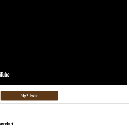
Bağlantıyı Gönderin
[recaptcha]
Mp3 İndir
ereleri