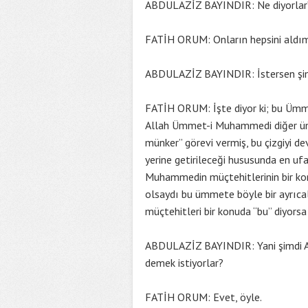
ABDULAZİZ BAYINDIR: Ne diyorlar? 
FATİH ORUM: Onların hepsini aldım
ABDULAZİZ BAYINDIR: İstersen şim
FATİH ORUM: İşte diyor ki; bu Ümm
Allah Ümmet-i Muhammedi diğer ümm
münker” görevi vermiş, bu çizgiyi d
yerine getirileceği hususunda en uf
Muhammedin müçtehitlerinin bir konu
olsaydı bu ümmete böyle bir ayrıca
müçtehitleri bir konuda “bu” diyorsa
ABDULAZİZ BAYINDIR: Yani şimdi Al
demek istiyorlar?
FATİH ORUM: Evet, öyle.