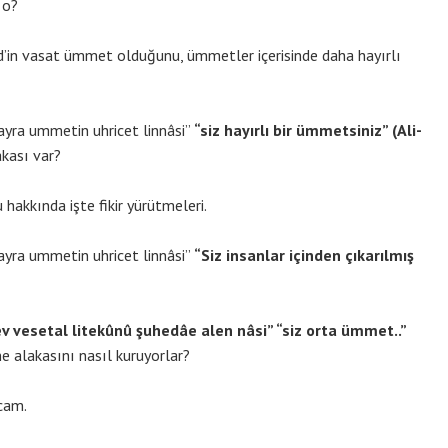
 o?
 vasat ümmet olduğunu, ümmetler içerisinde daha hayırlı
ra ummetin uhricet linnâsi”
“siz hayırlı bir ümmetsiniz” (Ali-
akası var?
hakkında işte fikir yürütmeleri.
ra ummetin uhricet linnâsi”
“Siz insanlar içinden çıkarılmış
vesetal litekûnû şuhedâe alen nâsi” “siz orta ümmet..”
e alakasını nasıl kuruyorlar?
cam.