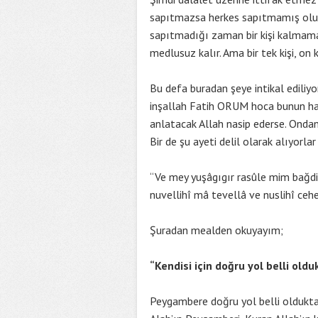
sapıtmazsa herkes sapıtmamış olur de
sapıtmadığı zaman bir kişi kalmamak
medlusuz kalır. Ama bir tek kişi, on
Bu defa buradan şeye intikal ediliyo
inşallah Fatih ORUM hoca bunun had
anlatacak Allah nasip ederse. Ondan 
Bir de şu ayeti delil olarak alıyorla
“Ve mey yuşâgıgır rasûle mim bağdi
nuvellihî mâ tevellâ ve nuslihî ce
Şuradan mealden okuyayım;
“Kendisi için doğru yol belli old
Peygambere doğru yol belli olduktan