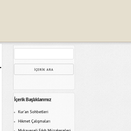
İçerik Başlıklarımız
Kur’an Sohbetleri
Hikmet Çalışmaları
Mukayeseli Fıkıh Müzakereleri