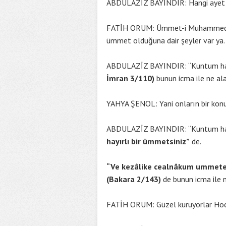
ABDULAZİZ BAYINDIR: Hangi ayet
FATİH ORUM: Ümmet-i Muhammed’in
ümmet olduğuna dair şeyler var ya.
ABDULAZİZ BAYINDIR: “Kuntum hay
İmran 3/110)
bunun icma ile ne al
YAHYA ŞENOL: Yani onların bir konu 
ABDULAZİZ BAYINDIR: “Kuntum hay
hayırlı bir ümmetsiniz”
de.
“Ve kezâlike cealnâkum ummetev 
(Bakara 2/143)
de bunun icma ile n
FATİH ORUM: Güzel kuruyorlar Ho