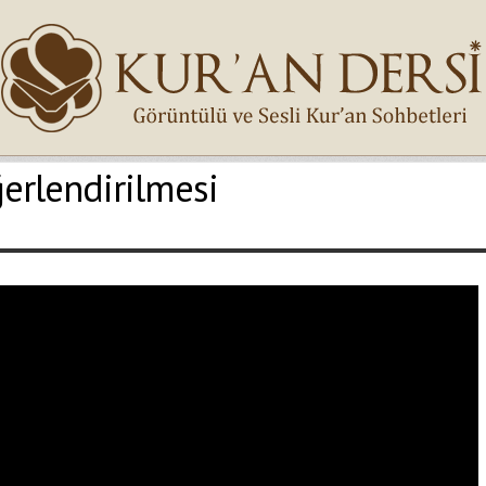
ğerlendirilmesi
İsminiz (*)
Epostanız (*)
Yaşadığınız Hatanın Ayrıntıları