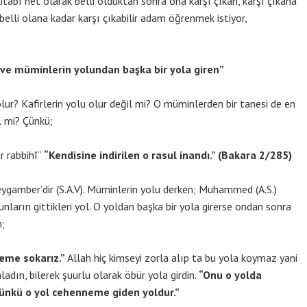
itabı net olarak belli olduktan sonra ona karşı çıkan, karşı çıkana
elli olana kadar karşı çıkabilir adam öğrenmek istiyor,
n ve müminlerin yolundan başka bir yola giren”
ur? Kafirlerin yolu olur değil mi? O müminlerden bir tanesi de en
l mi? Çünkü;
r rabbihî”
“Kendisine indirilen o rasul inandı.” (Bakara 2/285)
ygamber’dir (S.A.V). Müminlerin yolu derken; Muhammed (A.S.)
nların gittikleri yol. O yoldan başka bir yola girerse ondan sonra
;
eme sokarız.”
Allah hiç kimseyi zorla alıp ta bu yola koymaz yani
ladın, bilerek şuurlu olarak öbür yola girdin.
“Onu o yolda
çünkü o yol cehenneme giden yoldur.”