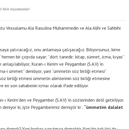
 fıkıh müzakereleri
atu Vessalamu Ala Rasulina Muhammedin ve Ala Alihi ve Sahbihi
aya yatıracağız, onu anlamaya çalışacağız. Biliyorsunuz, kime
?” hemen bir çırpıda sayar; “dört tanedir; kitap, sünnet, icma, kıyas”
de anlaşılabiliyor, Kuran-ı Kerim ve Peygamber (S.A.V) ‘in
a-i ümmet” deniliyor, yani “ümmetin söz birliği etmesi”
söz birliği etmesi ümmetin alimlerinin söz birliği etmesine
 ve en son sahabenin icmaı olarak ifade ediliyor.
ran-ı Kerim’den ve Peygamber (S.A.V) ‘in sözlerinden delil getiriliyor.
eniyor ki, işte Peygamberimiz demiştir ki ;
“ümmetim dalalet
 ne demek? Yani herkes sapıtmaz demektir. Yani bir tek kişi de