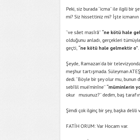
Peki, siz burada “icma” ile ilgili bir 
mi? Siz hissettiniz mi? İşte icmanın
“ve sâet masîrâ”
“ne kötü hale ge
olduğunu anladı, gerçekleri tümüyle
geçti,
“ne kötü hale gelmektir o”
.
Şeyde, Ramazan’da bir televizyonda
meşhur tartışmada. Süleyman ATEŞ Ho
dedi. “Böyle bir şey olur mu, bunun 
sebîlil mué’minîne”
“müminlerin yo
okur musunuz?” dedim, baş tarafını
Şimdi çok ilginç bir şey, başka delil
FATİH ORUM: Var Hocam var.