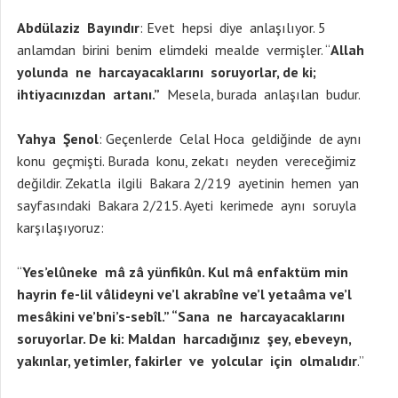
Abdülaziz Bayındır
: Evet hepsi diye anlaşılıyor. 5
anlamdan birini benim elimdeki mealde vermişler. “
Allah
yolunda ne harcayacaklarını soruyorlar, de ki;
ihtiyacınızdan artanı.”
Mesela, burada anlaşılan budur.
Yahya Şenol
: Geçenlerde Celal Hoca geldiğinde de aynı
konu geçmişti. Burada konu, zekatı neyden vereceğimiz
değildir. Zekatla ilgili Bakara 2/219 ayetinin hemen yan
sayfasındaki Bakara 2/215. Ayeti kerimede aynı soruyla
karşılaşıyoruz:
“
Yes’elûneke mâ zâ yünfikûn. Kul mâ enfaktüm min
hayrin fe-lil vâlideyni ve’l akrabîne ve’l yetaâma ve’l
mesâkini ve’bni’s-sebîl.” “Sana ne harcayacaklarını
soruyorlar. De ki: Maldan harcadığınız şey, ebeveyn,
yakınlar, yetimler, fakirler ve yolcular için olmalıdır
.”