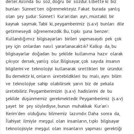
derler. Aslında bu söz, doğru bir sözdür. Elbette ki biz
bunları Sünnet’ten öğrenmekteyiz. Fakat burada yanlış
olan şey şudur: Sünnet’i Kur’an’dan ayrı, müstakil bir
kaynak saymak. Tabii ki, peygamberimiz (s.a.v) bunları dile
getirmeseydi öğrenemezdik. Bu, tıpkı şuna benzer:
Kullandığımız bilgisayarları birileri yapmasaydı pek çok
şey için onlardan nasıl yararlanacaktık? Kalkıp da, bu
bilgisayarlar doğadan bu şekilde kullanıma hazır olarak
çıkıyor dersek, yanlış olur. Bilgisayar, çok sayıda insanın
bilgilerini ve teknolojiyi kullanarak ürettikleri bir üründür.
Bu demektir ki, onların üretebildikleri bu malı, aynı bilim
ve teknolojiye sahip olabilirsek yarın biz de pekala
üretebiliriz. Peygamberimizin (s.a.v) hadislerini de bu
şekilde düşünmemiz gerekmektedir. Peygamberimiz (s.a.v)
şayet bir şey söylediyse, bunun muhakkak Kur’an’ı
Kerim’den olduğunu bilmemiz lazımdır. Daha sonra da,
İlahiyat ilmiyle meşgul olan insanların, tıpkı bilgisayar
teknolojisiyle meşgul olan insanların yapması gerektiği