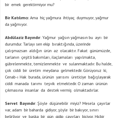
bir emek gerektirmiyor mu?
Bir Katılımcı
: Ama hiç yağmura ihtiyaç duymuyor, yağmur
da yağmıyor.
Abdülaziz Bayındır
: Yağmur yağsın yağmasın bu ayrı bir
durumdur. Tarlayı sen ekip bıraktığında, üzerinde
çalışmazsan aldığın ürün az olacaktır. Fakat günümüzde,
tarlanın çeşitli bakımları, ilaçlamaları yapılmakta,
gübrelenmekte, temizlenmekte ve sulanmaktadır. Bu halde,
çok ciddi bir üretim meydana gelmektedir. Görüyoruz ki,
Cenab-ı Hak burada, ürünün yarısını üreticiye bağışlayarak
ciddi manada tarımı teşvik etmektedir. O zaman ürünün
çıkmasına insanlar da destek vermiş olmaktadırlar.
Servet Bayındır
: Şöyle düşünebilir miyiz? Mesela çayırlar
var, adam bir baharda gidiyor, şöyle bir bakıyor, sınırı
belirliyor ve başka bir gün gidip çayırları biçiyor. Hiçbir