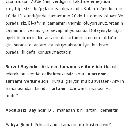
Ürününüzün 20’de 1’ini verdiğiniz takdirde, emeğinizin
karşılığı size bağışlanmış olmaktadır. Kalan diğer kısmın
10’da 1’i alındığında, tamamının 20’de 1’i olmuş oluyor. Ve
burada siz, El-afv’ın tamamını vermiş oluyorsunuz. Artanın
tamamını vermiş gibi sevap alıyorsunuz. Dolayısıyla ilgili
ayeti kerimenin bir anlamı da artanın tamamı olduğu
için, burada o anlam da oluşmaktadır. İşin bu kısmı
burada ilk defa konuşulmaktadır.
Servet Bayındır
: “
Artanın tamamı verilmelidir
”i kabul
ederek bu teoriyi geliştirmekteyiz ama “
o artanın
tamamı verilmelidir
” kuralı çıkıyor mu bu ayetten? Afv’ın
5 manasından birinde “
artanın tamamı
” manası var
mıdır?
Abdülaziz Bayındır
: O 5 manadan biri “artan” demektir.
Yahya Şenol
: Peki, artanın tamamı mı kastediliyor?