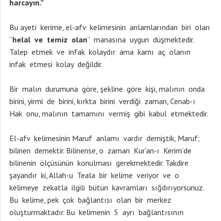
harcayın.”
Bu ayeti kerime, el-afv kelimesinin anlamlarından biri olan
“
helal ve temiz olan
” manasına uygun düşmektedir.
Talep etmek ve infak kolaydır ama karnı aç olanın
infak etmesi kolay değildir.
Bir malın durumuna göre, şekline göre kişi, malının onda
birini, yirmi de birini, kırkta birini verdiği zaman, Cenab-ı
Hak onu, malının tamamını vermiş gibi kabul etmektedir.
El-afv kelimesinin Maruf anlamı vardır demiştik, Maruf;
bilinen demektir. Bilinense, o zaman Kur’an-ı Kerim’de
bilinenin ölçüsünün konulması gerekmektedir. Takdire
şayandır ki, Allah-u Teala bir kelime veriyor ve o
kelimeye zekatla ilgili bütün kavramları sığdırıyorsunuz.
Bu kelime, pek çok bağlantısı olan bir merkez
oluşturmaktadır. Bu kelimenin 5 ayrı bağlantısının