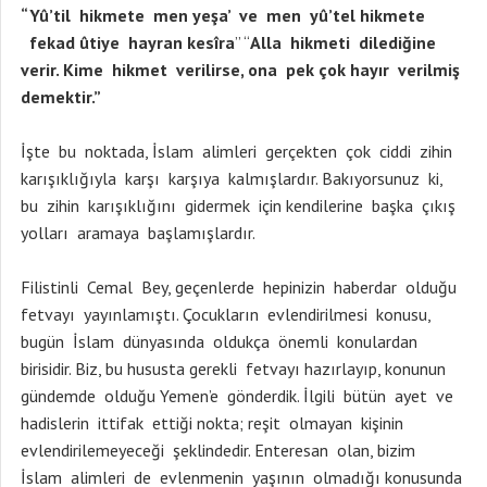
“Yû’til hikmete men yeşa’ ve men yû’tel hikmete
fekad ûtiye hayran kesîra
” “
Alla hikmeti dilediğine
verir. Kime hikmet verilirse, ona pek çok hayır verilmiş
demektir.”
İşte bu noktada, İslam alimleri gerçekten çok ciddi zihin
karışıklığıyla karşı karşıya kalmışlardır. Bakıyorsunuz ki,
bu zihin karışıklığını gidermek için kendilerine başka çıkış
yolları aramaya başlamışlardır.
Filistinli Cemal Bey, geçenlerde hepinizin haberdar olduğu
fetvayı yayınlamıştı. Çocukların evlendirilmesi konusu,
bugün İslam dünyasında oldukça önemli konulardan
birisidir. Biz, bu hususta gerekli fetvayı hazırlayıp, konunun
gündemde olduğu Yemen’e gönderdik. İlgili bütün ayet ve
hadislerin ittifak ettiği nokta; reşit olmayan kişinin
evlendirilemeyeceği şeklindedir. Enteresan olan, bizim
İslam alimleri de evlenmenin yaşının olmadığı konusunda