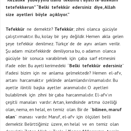
tetefekkerun” “Belki tefekkür edersiniz diye, Allah
size ayetleri böyle açıklıyor.”
Tefekkür
ne demektir?
Tefekkür
; zihni olanca gücüyle
çalıştırmaktır. Bu, kolay bir şey değildir. Hemen akla gelen
şeye tefekkür denilmez. Türkçe’ de de aynı anlam verilir.
Şu adam mütefekkirdir deniliyorsa bu, o adamın olanca
gücüyle bir sonuca varabilmek için çaba sarf etmesini
ifade eder. Bu ayeti kerimedeki “
Belki tefekkür edersiniz
”
ifadesi bizim için ne anlama gelmektedir? Hemen el-afv,
artanı harcamaktır şeklinde anlamlandırılmamalıdır. Bu
ayetle ilintili başka ayetler aranmalıdır. O ayetleri
bulabilmek için zihni bir çaba harcanmalıdır. El-afv’ın
çeşitli manaları vardır: Artan, kendisinde artma özelliği
olan, nema, en helal, en temiz olan. Bir de “
bilinen, maruf
olan
” manası vardır. Maruf, el-afv için ölçüleri belli
demektir. Belirttiğimiz üzere, en helal ve en temiz olan