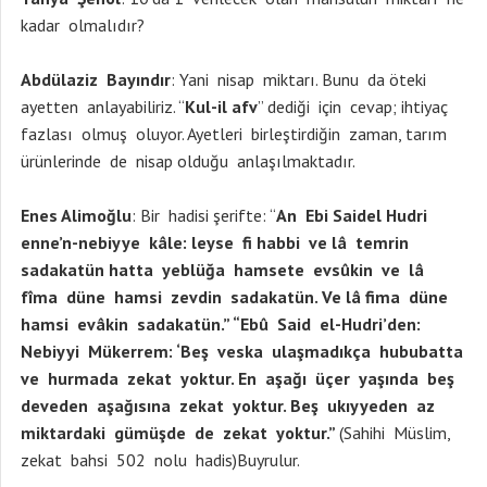
kadar olmalıdır?
Abdülaziz Bayındır
: Yani nisap miktarı. Bunu da öteki
ayetten anlayabiliriz. “
Kul-il afv
” dediği için cevap; ihtiyaç
fazlası olmuş oluyor. Ayetleri birleştirdiğin zaman, tarım
ürünlerinde de nisap olduğu anlaşılmaktadır.
Enes Alimoğlu
: Bir hadisi şerifte: “
An Ebi Saidel Hudri
enne’n-nebiyye kâle: leyse fi habbi ve lâ temrin
sadakatün hatta yeblüğa hamsete evsûkin ve lâ
fîma düne hamsi zevdin sadakatün. Ve lâ fima düne
hamsi evâkin sadakatün.” “Ebû Said el-Hudri’den:
Nebiyyi Mükerrem: ‘Beş veska ulaşmadıkça hububatta
ve hurmada zekat yoktur. En aşağı üçer yaşında beş
deveden aşağısına zekat yoktur. Beş ukıyyeden az
miktardaki gümüşde de zekat yoktur.”
(Sahihi Müslim,
zekat bahsi 502 nolu hadis)Buyrulur.