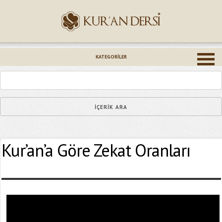
İsminiz (*)
KATEGORILER
Epostanız (*)
Kur’an’a Göre Zekat Oranları
Yaşadığınız Hatanın Ayrıntıları
Bağlantıyı Gönderin