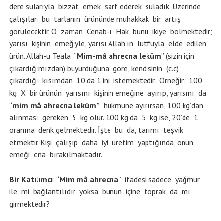
dere sularıyla bizzat emek sarf ederek suladık. Üzerinde
çalışılan bu tarlanın ürününde muhakkak bir artış
görülecektir. O zaman Cenab-ı Hak bunu ikiye bölmektedir;
yarısı kişinin emeğiyle, yarısı Allah’ın lütfuyla elde edilen
ürün. Allah-u Teala “
Mim-mâ ahrecna leküm
” (sizin için
çıkardığımızdan) buyurduğuna göre, kendisinin (c.c)
çıkardığı kısımdan 10’da 1’ini istemektedir. Örneğin; 100
kg X bir ürünün yarısını kişinin emeğine ayırıp, yarısını da
“
mim mâ ahrecna leküm”
hükmüne ayırırsan, 100 kg’dan
alınması gereken 5 kg olur. 100 kg’da 5 kg ise, 20’de 1
oranına denk gelmektedir. İşte bu da, tarımı teşvik
etmektir. Kişi çalışıp daha iyi üretim yaptığında, onun
emeği ona bırakılmaktadır.
Bir Katılımcı
: “
Mim mâ ahrecna
” ifadesi sadece yağmur
ile mi bağlantılıdır yoksa bunun içine toprak da mı
girmektedir?