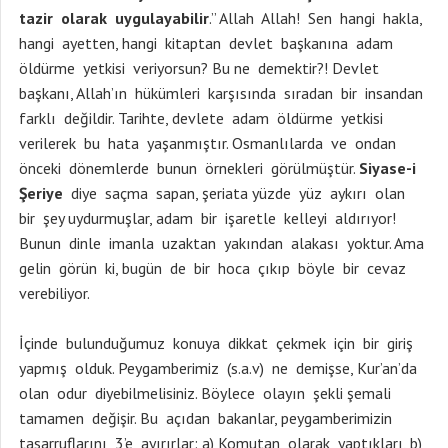
tazir olarak uygulayabilir
.” Allah Allah! Sen hangi hakla,
hangi ayetten, hangi kitaptan devlet başkanına adam
öldürme yetkisi veriyorsun? Bu ne demektir?! Devlet
başkanı, Allah’ın hükümleri karşısında sıradan bir insandan
farklı değildir. Tarihte, devlete adam öldürme yetkisi
verilerek bu hata yaşanmıştır. Osmanlılarda ve ondan
önceki dönemlerde bunun örnekleri görülmüştür.
Siyase-i
Şeriye
diye saçma sapan, şeriata yüzde yüz aykırı olan
bir şey uydurmuşlar, adam bir işaretle kelleyi aldırıyor!
Bunun dinle imanla uzaktan yakından alakası yoktur. Ama
gelin görün ki, bugün de bir hoca çıkıp böyle bir cevaz
verebiliyor.
İçinde bulunduğumuz konuya dikkat çekmek için bir giriş
yapmış olduk. Peygamberimiz (s.a.v) ne demişse, Kur’an’da
olan odur diyebilmelisiniz. Böylece olayın şekli şemali
tamamen değişir. Bu açıdan bakanlar, peygamberimizin
tasarruflarını 3’e ayırırlar: a) Komutan olarak yaptıkları, b)