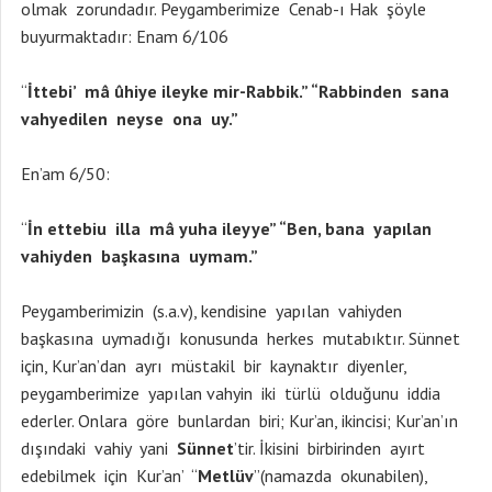
olmak zorundadır. Peygamberimize Cenab-ı Hak şöyle
buyurmaktadır: Enam 6/106
“
İttebi’ mâ ûhiye ileyke mir-Rabbik.” “Rabbinden sana
vahyedilen neyse ona uy.”
En’am 6/50:
“
İn ettebiu illa mâ yuha ileyye” “Ben, bana yapılan
vahiyden başkasına uymam.”
Peygamberimizin (s.a.v), kendisine yapılan vahiyden
başkasına uymadığı konusunda herkes mutabıktır. Sünnet
için, Kur’an’dan ayrı müstakil bir kaynaktır diyenler,
peygamberimize yapılan vahyin iki türlü olduğunu iddia
ederler. Onlara göre bunlardan biri; Kur’an, ikincisi; Kur’an’ın
dışındaki vahiy yani
Sünnet
’tir. İkisini birbirinden ayırt
edebilmek için Kur’an’ “
Metlüv
”(namazda okunabilen),