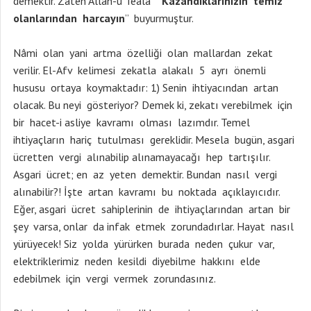
demektir. Zaten Allah-u Teala “
Kazandıklarınızın temiz
olanlarından harcayın
” buyurmuştur.
Nâmi olan yani artma özelliği olan mallardan zekat
verilir. El-Afv kelimesi zekatla alakalı 5 ayrı önemli
hususu ortaya koymaktadır: 1) Senin ihtiyacından artan
olacak. Bu neyi gösteriyor? Demek ki, zekatı verebilmek için
bir hacet-i asliye kavramı olması lazımdır. Temel
ihtiyaçların hariç tutulması gereklidir. Mesela bugün, asgari
ücretten vergi alınabilip alınamayacağı hep tartışılır.
Asgari ücret; en az yeten demektir. Bundan nasıl vergi
alınabilir?! İşte artan kavramı bu noktada açıklayıcıdır.
Eğer, asgari ücret sahiplerinin de ihtiyaçlarından artan bir
şey varsa, onlar da infak etmek zorundadırlar. Hayat nasıl
yürüyecek! Siz yolda yürürken burada neden çukur var,
elektriklerimiz neden kesildi diyebilme hakkını elde
edebilmek için vergi vermek zorundasınız.