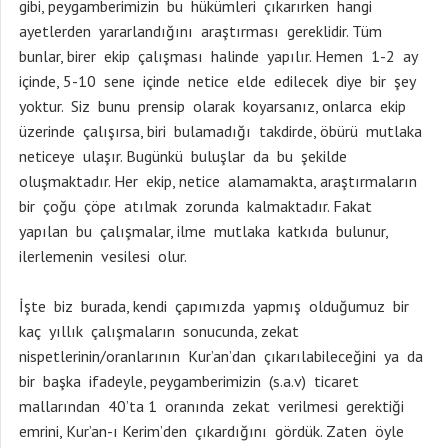
gibi, peygamberimizin bu hükümleri çıkarırken hangi
ayetlerden yararlandığını araştırması gereklidir. Tüm
bunlar, birer ekip çalışması halinde yapılır. Hemen 1-2 ay
içinde, 5-10 sene içinde netice elde edilecek diye bir şey
yoktur. Siz bunu prensip olarak koyarsanız, onlarca ekip
üzerinde çalışırsa, biri bulamadığı takdirde, öbürü mutlaka
neticeye ulaşır. Bugünkü buluşlar da bu şekilde
oluşmaktadır. Her ekip, netice alamamakta, araştırmaların
bir çoğu çöpe atılmak zorunda kalmaktadır. Fakat
yapılan bu çalışmalar, ilme mutlaka katkıda bulunur,
ilerlemenin vesilesi olur.
İşte biz burada, kendi çapımızda yapmış olduğumuz bir
kaç yıllık çalışmaların sonucunda, zekat
nispetlerinin/oranlarının Kur’an’dan çıkarılabileceğini ya da
bir başka ifadeyle, peygamberimizin (s.a.v) ticaret
mallarından 40’ta 1 oranında zekat verilmesi gerektiği
emrini, Kur’an-ı Kerim’den çıkardığını gördük. Zaten öyle