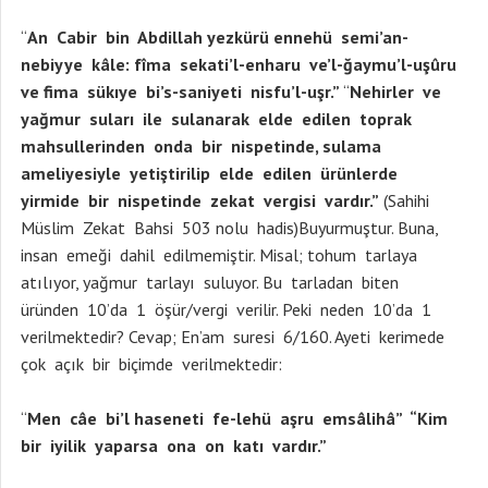
“
An Cabir bin Abdillah yezkürü ennehü semi’an-
nebiyye kâle: fîma sekati’l-enharu ve’l-ğaymu’l-uşûru
ve fima sükıye bi’s-saniyeti nisfu’l-uşr.”
“
Nehirler ve
yağmur suları ile sulanarak elde edilen toprak
mahsullerinden onda bir nispetinde, sulama
ameliyesiyle yetiştirilip elde edilen ürünlerde
yirmide bir nispetinde zekat vergisi vardır.”
(Sahihi
Müslim Zekat Bahsi 503 nolu hadis)Buyurmuştur. Buna,
insan emeği dahil edilmemiştir. Misal; tohum tarlaya
atılıyor, yağmur tarlayı suluyor. Bu tarladan biten
üründen 10’da 1 öşür/vergi verilir. Peki neden 10’da 1
verilmektedir? Cevap; En’am suresi 6/160. Ayeti kerimede
çok açık bir biçimde verilmektedir:
“
Men câe bi’l haseneti fe-lehü aşru emsâlihâ” “Kim
bir iyilik yaparsa ona on katı vardır.”