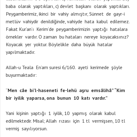
baba olarak yaptıkları, c) devlet başkanı olarak yaptıkları.
Peygamberimiz, ikinci bir vahiy almıştır, Sünnet de gayr-i
metlüv vahiydir denildiğinde, vahiyde hata kabul edilemez.
Fakat Kur’an’ı Kerim’de peygamberimizin yaptığı hatalara
örnekler vardır. O zaman bu hataları nereye koyacaksınız?
Koyacak yer yoktur. Böylelikle daha büyük hatalar
yapılmaktadır.
Allah-u Teala En’am suresi 6/160. ayeti kerimede şöyle
buyurmaktadır:
“
Men câe bi’l-haseneti fe-lehü aşru emsâlihâ” “Kim
bir iyilik yaparsa, ona bunun 10 katı vardır.”
Yani kişinin yaptığı 1 iyilik, 10 yapmış olarak kabul
edilmektedir. Misal; Allah rızası için 1 tl vermişsen, 10 tl
vermiş sayılıyorsun.