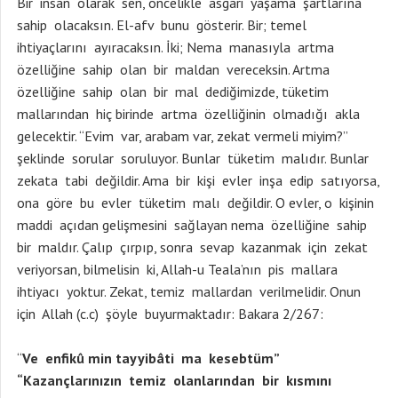
Bir insan olarak sen, öncelikle asgari yaşama şartlarına
sahip olacaksın. El-afv bunu gösterir. Bir; temel
ihtiyaçlarını ayıracaksın. İki; Nema manasıyla artma
özelliğine sahip olan bir maldan vereceksin. Artma
özelliğine sahip olan bir mal dediğimizde, tüketim
mallarından hiç birinde artma özelliğinin olmadığı akla
gelecektir. “Evim var, arabam var, zekat vermeli miyim?”
şeklinde sorular soruluyor. Bunlar tüketim malıdır. Bunlar
zekata tabi değildir. Ama bir kişi evler inşa edip satıyorsa,
ona göre bu evler tüketim malı değildir. O evler, o kişinin
maddi açıdan gelişmesini sağlayan nema özelliğine sahip
bir maldır. Çalıp çırpıp, sonra sevap kazanmak için zekat
veriyorsan, bilmelisin ki, Allah-u Teala’nın pis mallara
ihtiyacı yoktur. Zekat, temiz mallardan verilmelidir. Onun
için Allah (c.c) şöyle buyurmaktadır: Bakara 2/267:
“
Ve enfikû min tayyibâti ma kesebtüm”
“Kazançlarınızın temiz olanlarından bir kısmını