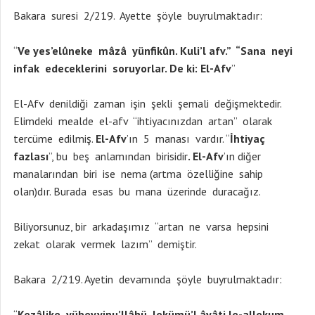
Bakara suresi 2/219. Ayette şöyle buyrulmaktadır:
“
Ve yes’elûneke mâzâ yünfikûn. Kuli’l afv.” “Sana neyi
infak edeceklerini soruyorlar. De ki: El-Afv
”
El-Afv denildiği zaman işin şekli şemali değişmektedir.
Elimdeki mealde el-afv “ihtiyacınızdan artan” olarak
tercüme edilmiş.
El-Afv
’ın 5 manası vardır. “
İhtiyaç
fazlası
”, bu beş anlamından birisidir
. El-Afv
’ın diğer
manalarından biri ise nema (artma özelliğine sahip
olan)dır. Burada esas bu mana üzerinde duracağız.
Biliyorsunuz, bir arkadaşımız “artan ne varsa hepsini
zekat olarak vermek lazım” demiştir.
Bakara 2/219. Ayetin devamında şöyle buyrulmaktadır:
“
Kezâlike yübeyyinu’llâhü lekümü’l âyâti le-allekum