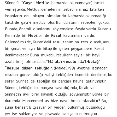
Sünnet’e “
Gayr-i Metlüv
”(namazda okunamayan) ismini
vermişlerdir. Metlüv demelerinin sebebi, namaz kılarken
insanların onu okuyor olmalarıdır. Namazda okunmadığı
takdirde gayr-i metlüv olur. Bu iddiaların sebepleri çoktur.
Burada, önemli olanlarını söylemekte fayda vardır. Kur’an-ı
Kerim’de bir
Nebi
, bir de
Resul
kavramları vardır.
Geleneğimizde, Kur’an’daki resul tanımına ters olarak, ayrı
bir şeriat ve ayrı bir kitap ile gelen peygambere Resul
denilmektedir. Buna mukabil, resullerin sayısı bir hayli
azaltılmış olmaktadır. “
Mâ ala’r-resulu illa’l-belağ”
“Resule düşen tebliğidir.
(Maide5/99)” Ayetine istinaden,
resulün görevi aldığı vahyi tebliğden ibarettir denilince, bu
sefer Sünnet de tebliğin bir parçası haline getirilmiştir.
Sünnet, tebliğin bir parçası sayıldığında, Kitab ve
Sünnet’in ayrı birer kaynak olduğu söylenmiştir. Böyle bir
durumda Muhammed as bize nasıl örnek olacaktır? Bu,
şuna benzer: Bilgisayar bir yerden bulunmuş, bulunduğu
yer ise saklanıyor ve piyasada satışa sunulmuştur.