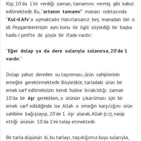
Kişi, 10’da 1’ini verdiği zaman, tamamını vermiş gibi kabul
edilmektedir. Bu, “
artanın tamamı”
manası noktasında
“
Kul-il Afv
”a uymaktadır. Hatırlarsanız beş manadan biri o
idi. Peygamberimizin aynı konu ile ilgili söylediği bir başka
hadis-i şerifte de şöyle bir ifade vardır:
“
Eğer dolap ya da dere sularıyla sulanırsa, 20’de 1
vardır.
”
Dolap yahut dereden su taşınması, ürün sahiplerinin
emeğini gerektirmektedir. Böylelikle, tarladaki ürün bir
emek sarf edilmeksizin kendi haline bırakıldığı zaman
10’da bir
öşr
gerekirken, o ürünün çıkarılması için bir
emek sarf edildiğinde ise Allah o emeğin karşılığını ürün
sahibine bağışlayıp, 20’de 1 öşr alarak, Allah (c.c), nasip
ettiği ürünün 10’da 1’ini talep etmektedir.
Bir tarla düşünün ki, bu tarlayı, taşıdığımız kuyu sularıyla,