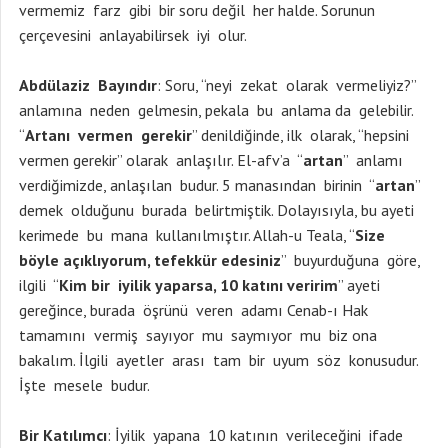
vermemiz farz gibi bir soru değil her halde. Sorunun
çerçevesini anlayabilirsek iyi olur.
Abdülaziz Bayındır
: Soru, “neyi zekat olarak vermeliyiz?”
anlamına neden gelmesin, pekala bu anlama da gelebilir.
“
Artanı vermen gerekir
” denildiğinde, ilk olarak, “hepsini
vermen gerekir” olarak anlaşılır. El-afv’a “
artan
” anlamı
verdiğimizde, anlaşılan budur. 5 manasından birinin “
artan
”
demek olduğunu burada belirtmiştik. Dolayısıyla, bu ayeti
kerimede bu mana kullanılmıştır. Allah-u Teala, “
Size
böyle açıklıyorum, tefekkür edesiniz
” buyurduğuna göre,
ilgili “
Kim bir iyilik yaparsa, 10 katını veririm
” ayeti
gereğince, burada öşrünü veren adamı Cenab-ı Hak
tamamını vermiş sayıyor mu saymıyor mu biz ona
bakalım. İlgili ayetler arası tam bir uyum söz konusudur.
İşte mesele budur.
Bir Katılımcı
: İyilik yapana 10 katının verileceğini ifade