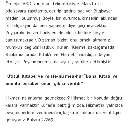
Örneğin: ABD, var olan teknolojisiyle Mars’ta bir
bilgisayara rastlamış, getirip getirip satıyor. Bilgisayar
madeni bulunmuş. Böyle bir durumda, kimsenin aklından
bir bilgisayar da ben yapayım diye geçmeyecektir.
Peygamberimizin hadisleri de adeta bizlere böyle
tanıtılmaktadır. O zaman bizim onu örnek almamız
mümkün değildir. Halbuki, Kur’an’ı Kerim’e baktığımızda,
Rabbimiz orada Kitab’ı ve Hikmet’i indirdiğini beyan
etmiştir. Peygamberimiz de aynı şeyi dile getirmiştir:
“
Ûtitül Kitabe ve misle-hu mea-hu” “Bana Kitab ve
onunla beraber onun gibisi verildi.”
Hikmet ne anlama gelmektedir? Hikmet, bir konuda doğru
karara varmaktır. Kur’an’a baktığımızda, Hikmet’in yalnızca
peygamberlere verilmediğini, başka insanlara da verildiğini
görüyoruz. Bakara 2/269: