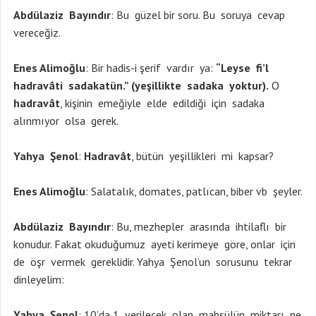
Abdülaziz
Bayındır
: Bu güzel bir soru. Bu soruya cevap
vereceğiz.
Enes Alimoğlu
: Bir hadis-i şerif vardır ya:
“Leyse fi’l
hadravâti sadakatün.” (yeşillikte sadaka yoktur).
O
hadravât
, kişinin emeğiyle elde edildiği için sadaka
alınmıyor olsa gerek.
Yahya Şenol
:
Hadravât
, bütün yeşillikleri mi kapsar?
Enes Alimoğlu
: Salatalık, domates, patlıcan, biber vb şeyler.
Abdülaziz Bayındır
: Bu, mezhepler arasında ihtilaflı bir
konudur. Fakat okuduğumuz ayeti kerimeye göre, onlar için
de öşr vermek gereklidir. Yahya Şenol’un sorusunu tekrar
dinleyelim:
Yahya Şenol
: 10’da 1 verilecek olan mahsülün miktarı ne