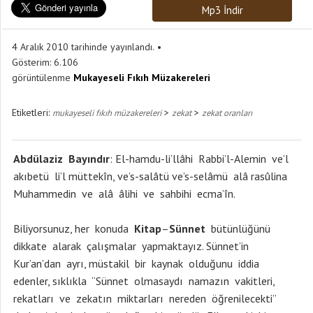
Mp3 İndir
4 Aralık 2010 tarihinde yayınlandı.
Gösterim:
6.106
görüntülenme
Mukayeseli Fıkıh Müzakereleri
Etiketleri:
>
>
mukayeseli fıkıh müzakereleri
zekat
zekat oranları
Abdülaziz
Bayındır
: El-hamdu-li’llâhi Rabbi’l-Alemin ve’l
akıbetü li’l müttekîn, ve’s-salâtü ve’s-selâmü alâ rasûlina
Muhammedin ve alâ âlihi ve sahbihi ecma’în.
Biliyorsunuz, her konuda
Kitap
–
Sünnet
bütünlüğünü
dikkate alarak çalışmalar yapmaktayız. Sünnet’in
Kur’an’dan ayrı, müstakil bir kaynak olduğunu iddia
edenler, sıklıkla “Sünnet olmasaydı namazın vakitleri,
rekatları ve zekatın miktarları nereden öğrenilecekti”