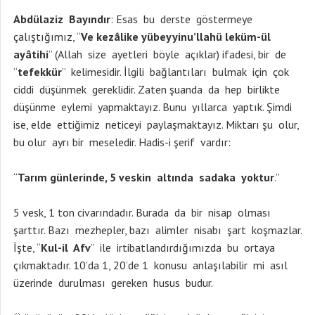
Abdülaziz Bayındır
: Esas bu derste göstermeye
çalıştığımız, “
Ve kezâlike yübeyyinu’llahü leküm-ül
ayâtihi
” (Allah size ayetleri böyle açıklar) ifadesi, bir de
“
tefekkür
” kelimesidir. İlgili bağlantıları bulmak için çok
ciddi düşünmek gereklidir. Zaten şuanda da hep birlikte
düşünme eylemi yapmaktayız. Bunu yıllarca yaptık. Şimdi
ise, elde ettiğimiz neticeyi paylaşmaktayız. Miktarı şu olur,
bu olur ayrı bir meseledir. Hadis-i şerif vardır:
“
Tarım günlerinde, 5 veskin altında sadaka yoktur
.”
5 vesk, 1 ton civarındadır. Burada da bir nisap olması
şarttır. Bazı mezhepler, bazı alimler nisabı şart koşmazlar.
İşte, “
Kul-il Afv
” ile irtibatlandırdığımızda bu ortaya
çıkmaktadır. 10’da 1, 20’de 1 konusu anlaşılabilir mi asıl
üzerinde durulması gereken husus budur.