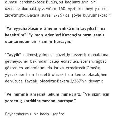
olması gerekmektedir. Bugün, bu bağlantıların biri
üzerinde durmaktayız. En’am 160. Ayeti kerimeyi yukarıda
zikretmiştik. Bakara suresi 2/267’de şöyle buyrulmaktadır:
“
Ya eyyuhal-lezine âmenu enfikû min tayyibati ma
kesebtüm” “Ey iman edenler! Kazançlarınızın temiz
olanlarından bir kısmını harcayın
.”
“
Tayyib
” kelimesi, yalnızca güzel, iyi, lezzetli manalarına
gelmeyip, her bakımdan talep edilebilen, istenen, rağbet
gösterilen anlamlarını da ihtiva etmektedir. Örneğin,
yiyecek ise hem lezzetli olacak, hem temiz olacak, hem
de vücuda faydalı olacaktır. Bakara 2/267’nin devamı:
“
Ve mimmâ ahrecnâ leküm mine’l arz.” “Ve sizin için
yerden çıkardıklarımızdan harcayın.”
Peygamberimiz bir hadis-i şerifte: