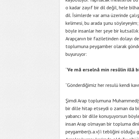
o kadar zayıf bir dil değil, hele bi
dil. İsimlerde var ama üzerinde çalı
kelimesi, bu arada şunu söyleyeyim; 
böyle insanlar her şeye bir kutsallı
Arapçanın bir faziletinden dolayı de
toplumuna peygamber olarak gönderil
buyuruyor:
“
Ve
mâ erselnâ min resûlin illâ b
“Gönderdiğimiz her resulü kendi kavmi
Şimdi Arap toplumuna Muhammed(s.a.
bir dille hitap etseydi o zaman da b
yabancı bir dille konuşuyorsun böyle 
insan Arap olmayan bir topluma dini 
peygamber(s.a.v)’i tebliğini olduğu 