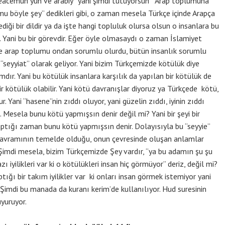
 “eacemün yün ve arabiy” yani şimdi tutuyorsun “Arap toplumuna
 mu böyle şey” dedikleri gibi, o zaman mesela Türkçe içinde Arapça
mediği bir dildir ya da işte hangi topluluk olursa olsun o insanlara bu
ir. Yani bu bir görevdir. Eğer öyle olmasaydı o zaman İslamiyet
ece arap toplumu ondan sorumlu olurdu, bütün insanlık sorumlu
“seyyiat” olarak geliyor. Yani bizim Türkçemizde kötülük diye
ır. Yani bu kötülük insanlara karşılık da yapılan bir kötülük de
bir kötülük olabilir. Yani kötü davranışlar diyoruz ya Türkçede kötü,
. Yani “hasene”nin zıddı oluyor, yani güzelin zıddı, iyinin zıddı
tü. Mesela bunu kötü yapmışsın denir değil mi? Yani bir şeyi bir
ptığı zaman bunu kötü yapmışsın denir. Dolayısıyla bu “seyyie”
” kavramının temelde olduğu, onun çevresinde oluşan anlamlar
. Şimdi mesela, bizim Türkçemizde Şey vardır, “ya bu adamın şu şu
 iyilikleri var ki o kötülükleri insan hiç görmüyor” deriz, değil mi?
tığı bir takım iyilikler var ki onları insan görmek istemiyor yani
Şimdi bu manada da kuranı kerim’de kullanılıyor. Hud suresinin
uyuruyor.