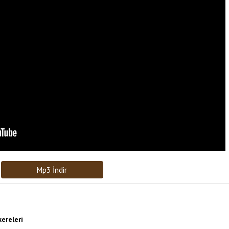
Bağlantıyı Gönderin
[recaptcha]
Mp3 İndir
ereleri