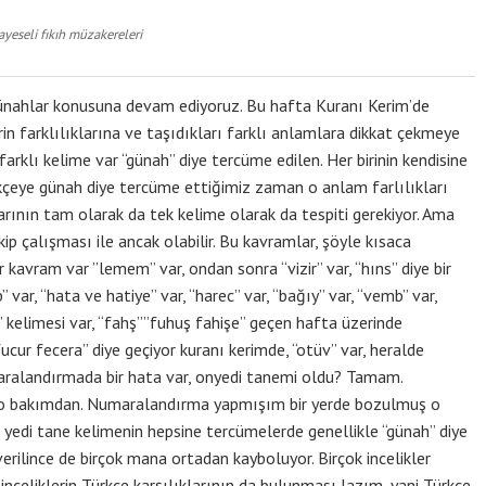
yeseli fıkıh müzakereleri
nahlar konusuna devam ediyoruz. Bu hafta Kuranı Kerim’de
in farklılıklarına ve taşıdıkları farklı anlamlara dikkat çekmeye
farklı kelime var “günah” diye tercüme edilen. Her birinin kendisine
rkçeye günah diye tercüme ettiğimiz zaman o anlam farlılıkları
arının tam olarak da tek kelime olarak da tespiti gerekiyor. Ama
p çalışması ile ancak olabilir. Bu kavramlar, şöyle kısaca
r kavram var ”lemem” var, ondan sonra “vizir” var, “hıns” diye bir
” var, “hata ve hatiye” var, “harec” var, “bağıy” var, “vemb” var,
n” kelimesi var, “fahş””fuhuş fahişe” geçen hafta üzerinde
 fucur fecera” diye geçiyor kuranı kerimde, “otüv” var, heralde
aralandırmada bir hata var, onyedi tanemi oldu? Tamam.
 o bakımdan. Numaralandırma yapmışım bir yerde bozulmuş o
edi tane kelimenin hepsine tercümelerde genellikle “günah” diye
verilince de birçok mana ortadan kayboluyor. Birçok incelikler
nceliklerin Türkçe karşılıklarının da bulunması lazım, yani Türkçe