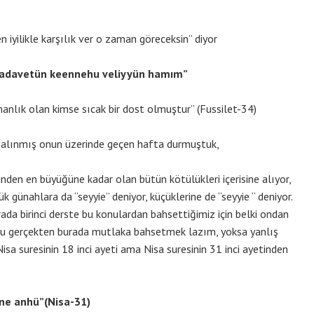
 iyilikle karşılık ver o zaman göreceksin” diyor
u adavetün keennehu veliyyün hamım”
nlık olan kimse sıcak bir dost olmuştur” (Fussilet-34)
si alınmış onun üzerinde geçen hafta durmuştuk,
ünden en büyüğüne kadar olan bütün kötülükleri içerisine alıyor,
k günahlara da “seyyie” deniyor, küçüklerine de “seyyie “ deniyor.
da birinci derste bu konulardan bahsettiğimiz için belki ondan
u gerçekten burada mutlaka bahsetmek lazım, yoksa yanlış
isa suresinin 18 inci ayeti ama Nisa suresinin 31 inci ayetinden
ne anhü”(Nisa-31)