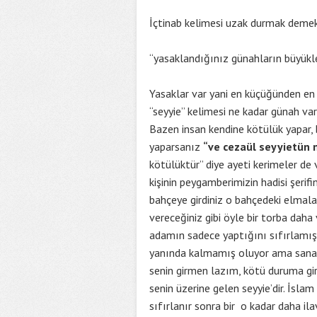
İçtinab kelimesi uzak durmak demek
“yasaklandığınız günahların büyükl
Yasaklar var yani en küçüğünden en
“seyyie” kelimesi ne kadar günah vars
Bazen insan kendine kötülük yapar, b
yaparsanız
“ve cezaül seyyietün 
kötülüktür” diye ayeti kerimeler de v
kişinin peygamberimizin hadisi şerifi
bahçeye girdiniz o bahçedeki elmala
vereceğiniz gibi öyle bir torba daha
adamın sadece yaptığını sıfırlamış 
yanında kalmamış oluyor ama sana b
senin girmen lazım, kötü duruma girm
senin üzerine gelen seyyie’dir. İsl
sıfırlanır sonra bir o kadar daha il