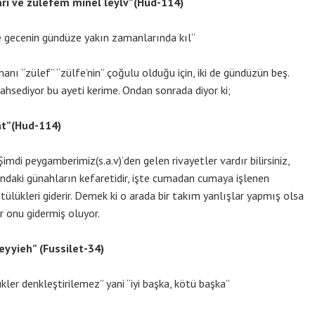
ari ve zülefem minel leylv”(Hud-114)
 gecenin gündüze yakın zamanlarında kıl”
nı “zülef” “zülfe’nin” çoğulu olduğu için, iki de gündüzün beş.
hsediyor bu ayeti kerime. Ondan sonrada diyor ki;
at”(Hud-114)
imdi peygamberimiz(s.a.v)’den gelen rivayetler vardır bilirsiniz,
sındaki günahların kefaretidir, işte cumadan cumaya işlenen
 kötülükleri giderir. Demek ki o arada bir takım yanlışlar yapmış olsa
 onu gidermiş oluyor.
eyyieh” (Fussilet-34)
ükler denkleştirilemez” yani “iyi başka, kötü başka”