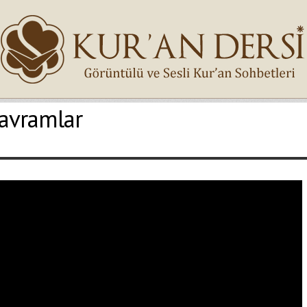
Kavramlar
İsminiz (*)
Epostanız (*)
Yaşadığınız Hatanın Ayrıntıları