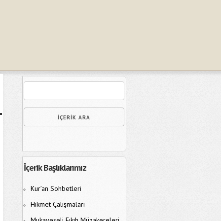
İçerik Başlıklarımız
Kur’an Sohbetleri
Hikmet Çalışmaları
Mukayeseli Fıkıh Müzakereleri