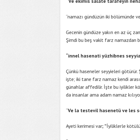
“Ve ekımıs salate tarafeyin neh
“namazı gündüzün iki bölümünde ve
Gecenin gündüze yakın en az üç zama
Şimdi bu beş vakit farz namazdan ba
“innel hasenati yüzhibnes seyyi
Çünkü haseneler seyyieleri götürür. Ş
işte; iki tane farz namaz kendi ara
günahlar affedilir. İşte bu iyilikler
da insanlar ama adam namaz kılıyor
“
Ve la testevil hasenetü ve les s
Ayeti kerimesi var
; ”
İyiliklerle kötül