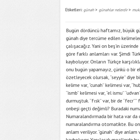
Etiketleri:
>
>
günah
günahlar nelerdir
muka
Bugün dördüncü haftamız, büyük gü
günah diye tercüme edilen kelimeler
çalışacağız. Yani on beş’in üzerinde 
göre farklı anlamları var. Şimdi Tü
kayboluyor. Onların Türkçe karşılıkl
onu bugün yapamayız, çünkü o bir eki
özetleyecek olursak, “seyyie” diye bi
kelime var, ”cunah” kelimesi var, “hub
“ismb” kelimesi var, “el ismu” “udva
durmuştuk. “fısk” var, bir de “fecr””
onbeşi geçti değimli? Buradaki num
Numaralandırmada bir hata var da
numaralandırma otomatikte. Bu on y
anlam veriliyor. “günah” diye anlam 
kayboluyor. Yapılacak meallerde bu i