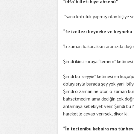
“idfa’ billetı hiye ahsenü”
“sana kötülük yapmış olan kişiye sen
“fe izellezı beyneke ve beyneh
“o zaman bakacaksın aranızda düşma
Şimdi ikinci sıraya “lemem” kelime
Şimdi bu “seyyie” kelimesi en küçüğ
dolayısıyla burada şey yok yani, büyü
Şimdi o zaman ne olur, o zaman bura
bahsetmedim ama dediğin çok doğr
anlamaya sebebiyet verir. Şimdi bu N
hareketle cevap verirsek, diyor ki;
“İn tectenibu kebaira ma tünhev