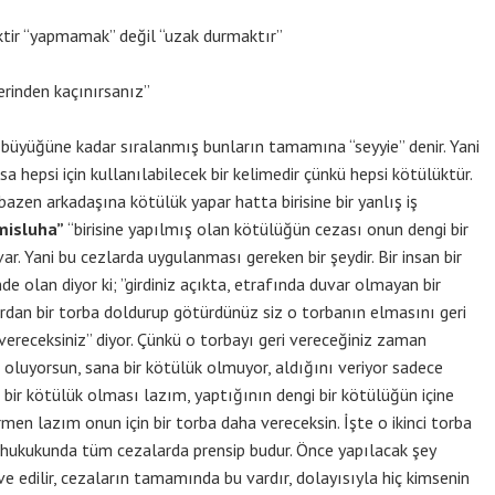
tir “yapmamak” değil “uzak durmaktır”
erinden kaçınırsanız”
 büyüğüne kadar sıralanmış bunların tamamına “seyyie” denir. Yani
a hepsi için kullanılabilecek bir kelimedir çünkü hepsi kötülüktür.
azen arkadaşına kötülük yapar hatta birisine bir yanlış iş
misluha”
“birisine yapılmış olan kötülüğün cezası onun dengi bir
ar. Yani bu cezlarda uygulanması gereken bir şeydir. Bir insan bir
nde olan diyor ki; ”girdiniz açıkta, etrafında duvar olmayan bir
rdan bir torba doldurup götürdünüz siz o torbanın elmasını geri
 vereceksiniz” diyor. Çünkü o torbayı geri vereceğiniz zaman
oluyorsun, sana bir kötülük olmuyor, aldığını veriyor sadece
ir kötülük olması lazım, yaptığının dengi bir kötülüğün içine
en lazım onun için bir torba daha vereceksin. İşte o ikinci torba
am hukukunda tüm cezalarda prensip budur. Önce yapılacak şey
ave edilir, cezaların tamamında bu vardır, dolayısıyla hiç kimsenin