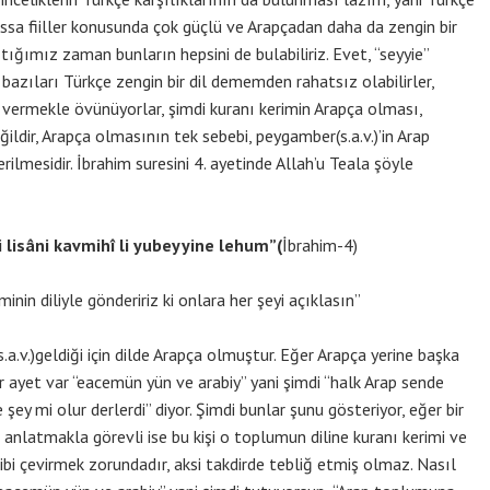
lhassa fiiller konusunda çok güçlü ve Arapçadan daha da zengin bir
ştığımız zaman bunların hepsini de bulabiliriz. Evet, “seyyie”
bazıları Türkçe zengin bir dil dememden rahatsız olabilirler,
k vermekle övünüyorlar, şimdi kuranı kerimin Arapça olması,
ğildir, Arapça olmasının tek sebebi, peygamber(s.a.v.)’in Arap
mesidir. İbrahim suresini 4. ayetinde Allah’u Teala şöyle
i lisâni kavmihî li yubeyyine lehum”(
İbrahim-4)
nin diliyle göndeririz ki onlara her şeyi açıklasın”
v.)geldiği için dilde Arapça olmuştur. Eğer Arapça yerine başka
ir ayet var “eacemün yün ve arabiy” yani şimdi “halk Arap sende
şey mi olur derlerdi” diyor. Şimdi bunlar şunu gösteriyor, eğer bir
anlatmakla görevli ise bu kişi o toplumun diline kuranı kerimi ve
gibi çevirmek zorundadır, aksi takdirde tebliğ etmiş olmaz. Nasıl