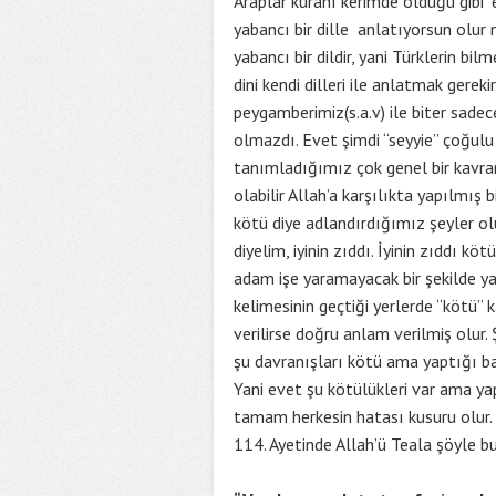
Araplar kuranı kerimde olduğu gibi
yabancı bir dille anlatıyorsun olur
yabancı bir dildir, yani Türklerin bil
dini kendi dilleri ile anlatmak gerek
peygamberimiz(s.a.v) ile biter sad
olmazdı. Evet şimdi “seyyie” çoğulu 
tanımladığımız çok genel bir kavramd
olabilir Allah’a karşılıkta yapılmış 
kötü diye adlandırdığımız şeyler olur
diyelim, iyinin zıddı. İyinin zıddı kö
adam işe yaramayacak bir şekilde ya
kelimesinin geçtiği yerlerde “kötü
verilirse doğru anlam verilmiş olur
şu davranışları kötü ama yaptığı bazı
Yani evet şu kötülükleri var ama yap
tamam herkesin hatası kusuru olur. 
114. Ayetinde Allah’ü Teala şöyle b