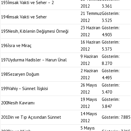
193
İmsak Vakti ve Seher – 2
2012
3.361
21 Temmuz
Gösterim:
194
İmsak Vakti ve Seher
2012
3.525
23 Haziran
Gösterim:
195
Nesih, Kıblenin Değişmesi Örneği
2012
4.903
16 Haziran
Gösterim:
196
İsra ve Miraç
2012
5.373
9 Haziran
Gösterim:
197
Uydurma Hadisler – Harun Ünal
2012
8.270
2 Haziran
Gösterim:
198
Sezaryen Doğum
2012
4.495
26 Mayıs
Gösterim:
199
Vahiy – Sünnet İlişkisi
2012
3.470
19 Mayıs
Gösterim:
200
Nesih Kavramı
2012
3.847
14 Mayıs
201
Din ve Tıp Açısından Sünnet
Gösterim:
7.885
2012
5 Mayıs