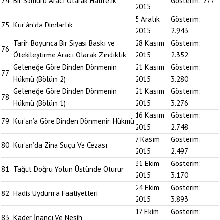
74
Bir Sömürü Aracı Olarak Halifelik
Gösterim:
277
2015
5 Aralık
Gösterim:
75
Kur’ân’da Dindarlık
2015
2.943
Tarih Boyunca Bir Siyasi Baskı ve
28 Kasım
Gösterim:
76
Ötekileştirme Aracı Olarak Zındıklık
2015
2.352
Geleneğe Göre Dinden Dönmenin
21 Kasım
Gösterim:
77
Hükmü (Bölüm 2)
2015
3.280
Geleneğe Göre Dinden Dönmenin
21 Kasım
Gösterim:
78
Hükmü (Bölüm 1)
2015
3.276
16 Kasım
Gösterim:
79
Kur’an’a Göre Dinden Dönmenin Hükmü
2015
2.748
7 Kasım
Gösterim:
80
Kur’an’da Zina Suçu Ve Cezası
2015
2.497
31 Ekim
Gösterim:
81
Tağut Doğru Yolun Üstünde Oturur
2015
3.170
24 Ekim
Gösterim:
82
Hadis Uydurma Faaliyetleri
2015
3.893
17 Ekim
Gösterim:
83
Kader İnancı Ve Nesih