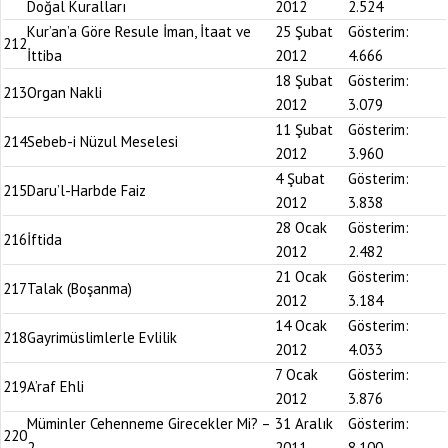
Doğal Kuralları
2012
2.524
Kur’an’a Göre Resule İman, İtaat ve
25 Şubat
Gösterim:
212
İttiba
2012
4.666
18 Şubat
Gösterim:
213
Organ Nakli
2012
3.079
11 Şubat
Gösterim:
214
Sebeb-i Nüzul Meselesi
2012
3.960
4 Şubat
Gösterim:
215
Daru’l-Harbde Faiz
2012
3.838
28 Ocak
Gösterim:
216
İftida
2012
2.482
21 Ocak
Gösterim:
217
Talak (Boşanma)
2012
3.184
14 Ocak
Gösterim:
218
Gayrimüslimlerle Evlilik
2012
4.033
7 Ocak
Gösterim:
219
A’raf Ehli
2012
3.876
Müminler Cehenneme Girecekler Mi? –
31 Aralık
Gösterim:
220
2
2011
8.100