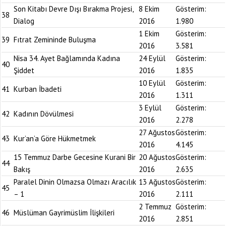
Son Kitabı Devre Dışı Bırakma Projesi,
8 Ekim
Gösterim:
38
Dialog
2016
1.980
1 Ekim
Gösterim:
39
Fıtrat Zemininde Buluşma
2016
3.581
Nisa 34. Ayet Bağlamında Kadına
24 Eylül
Gösterim:
40
Şiddet
2016
1.835
10 Eylül
Gösterim:
41
Kurban İbadeti
2016
1.311
3 Eylül
Gösterim:
42
Kadının Dövülmesi
2016
2.278
27 Ağustos
Gösterim:
43
Kur’an’a Göre Hükmetmek
2016
4.145
15 Temmuz Darbe Gecesine Kurani Bir
20 Ağustos
Gösterim:
44
Bakış
2016
2.635
Paralel Dinin Olmazsa Olmazı Aracılık
13 Ağustos
Gösterim:
45
– 1
2016
2.111
2 Temmuz
Gösterim:
46
Müslüman Gayrimüslim İlişkileri
2016
2.851