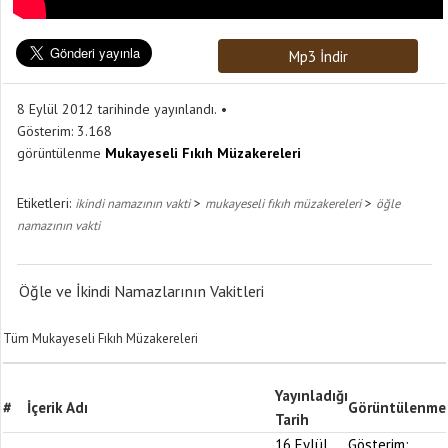
Mp3 İndir
8 Eylül 2012 tarihinde yayınlandı.
Gösterim:
3.168
görüntülenme
Mukayeseli Fıkıh Müzakereleri
Etiketleri:
>
>
ikindi namazının vakti
mukayeseli fıkıh müzakereleri
öğle
namazının vakti
Öğle ve İkindi Namazlarının Vakitleri
Tüm Mukayeseli Fıkıh Müzakereleri
Yayınladığı
#
İçerik Adı
Görüntülenme
Tarih
16 Eylül
Gösterim: