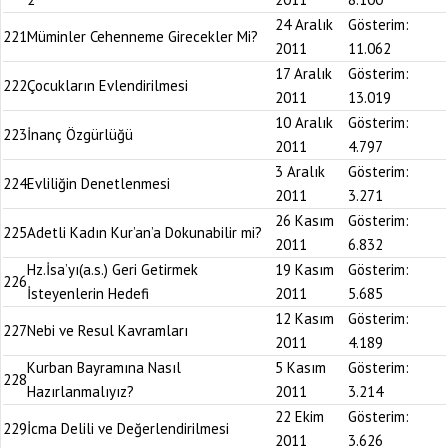
24 Aralık
Gösterim:
221
Müminler Cehenneme Girecekler Mi?
2011
11.062
17 Aralık
Gösterim:
222
Çocukların Evlendirilmesi
2011
13.019
10 Aralık
Gösterim:
223
İnanç Özgürlüğü
2011
4.797
3 Aralık
Gösterim:
224
Evliliğin Denetlenmesi
2011
3.271
26 Kasım
Gösterim:
225
Adetli Kadın Kur’an’a Dokunabilir mi?
2011
6.832
Hz.İsa’yı(a.s.) Geri Getirmek
19 Kasım
Gösterim:
226
İsteyenlerin Hedefi
2011
5.685
12 Kasım
Gösterim:
227
Nebi ve Resul Kavramları
2011
4.189
Kurban Bayramına Nasıl
5 Kasım
Gösterim:
228
Hazırlanmalıyız?
2011
3.214
22 Ekim
Gösterim:
229
İcma Delili ve Değerlendirilmesi
2011
3.626