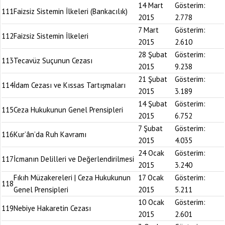
14 Mart
Gösterim:
111
Faizsiz Sistemin İlkeleri (Bankacılık)
2015
2.778
7 Mart
Gösterim:
112
Faizsiz Sistemin İlkeleri
2015
2.610
28 Şubat
Gösterim:
113
Tecavüz Suçunun Cezası
2015
9.238
21 Şubat
Gösterim:
114
İdam Cezası ve Kıssas Tartışmaları
2015
3.189
14 Şubat
Gösterim:
115
Ceza Hukukunun Genel Prensipleri
2015
6.752
7 Şubat
Gösterim:
116
Kur’ân’da Ruh Kavramı
2015
4.035
24 Ocak
Gösterim:
117
İcmanın Delilleri ve Değerlendirilmesi
2015
3.240
Fıkıh Müzakereleri | Ceza Hukukunun
17 Ocak
Gösterim:
118
Genel Prensipleri
2015
5.211
10 Ocak
Gösterim:
119
Nebiye Hakaretin Cezası
2015
2.601