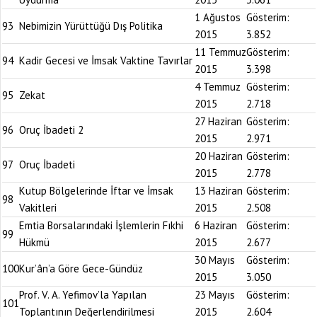
1 Ağustos
Gösterim:
93
Nebimizin Yürüttüğü Dış Politika
2015
3.852
11 Temmuz
Gösterim:
94
Kadir Gecesi ve İmsak Vaktine Tavırlar
2015
3.398
4 Temmuz
Gösterim:
95
Zekat
2015
2.718
27 Haziran
Gösterim:
96
Oruç İbadeti 2
2015
2.971
20 Haziran
Gösterim:
97
Oruç İbadeti
2015
2.778
Kutup Bölgelerinde İftar ve İmsak
13 Haziran
Gösterim:
98
Vakitleri
2015
2.508
Emtia Borsalarındaki İşlemlerin Fıkhi
6 Haziran
Gösterim:
99
Hükmü
2015
2.677
30 Mayıs
Gösterim:
100
Kur’ân’a Göre Gece-Gündüz
2015
3.050
Prof. V. A. Yefimov’la Yapılan
23 Mayıs
Gösterim:
101
Toplantının Değerlendirilmesi
2015
2.604