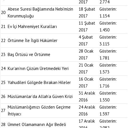
2017
2.774
Abese Suresi Bağlamında Nebi’mizin
18 Şubat
Gösterim:
20
Korunmuşluğu
2017
1.154
11 Şubat
Gösterim:
21
Ev İçi Mahremiyet Kuralları
2017
1.450
4 Şubat
Gösterim:
22
Örtünme İle İlgili Hükümler
2017
3.115
28 Ocak
Gösterim:
23
Baş Örtüsü ve Örtünme
2017
1.781
21 Ocak
Gösterim:
24
Kur’an’nın Çözüm Üretmedeki Yeri
2017
1.573
16 Ocak
Gösterim:
25
Yahudileri Gölgede Bırakan Hileler
2017
1.716
31 Aralık
Gösterim:
26
Müslümanlar’da Allah’a Güven Krizi
2016
1.550
Müslümanlığımızı Gözden Geçirme
24 Aralık
Gösterim:
27
İhtiyacı
2016
1.597
17 Aralık
Gösterim:
28
Ümmet Olamamanın Ağır Bedeli
2016
2.082