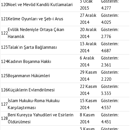
3 Ocak
Gösterim:
120
Noel ve Mevlid Kandili Kutlamalari
2015
4.277
27 Aralık
Gösterim:
121
Kelime Oyunları ve Şeb-i Arus
2014
4.025
Evlilik Nedeniyle Ortaya Çıkan
20 Aralık
Gösterim:
122
Haramlık
2014
2.776
13 Aralık
Gösterim:
123
Talak’ın Şarta Bağlanması
2014
4.687
6 Aralık
Gösterim:
124
Kadının Boşanma Hakkı
2014
2.361
29 Kasım
Gösterim:
125
Boşanmanın Hükümleri
2014
2.220
22 Kasım
Gösterim:
126
Küçüklerin Evlendirilmesi
2014
3.333
İslam Hukuku-Roma Hukuku
15 Kasım
Gösterim:
127
Karşılaştırması
2014
4.537
Beni Kureyza Yahudileri ve Esirlerin
8 Kasım
Gösterim:
128
Öldürülmesi
2014
4.431
3 Kasım
Gösterim: