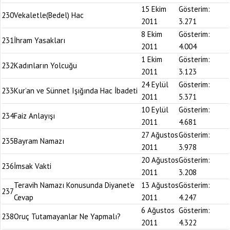
15 Ekim
Gösterim:
230
Vekaletle(Bedel) Hac
2011
3.271
8 Ekim
Gösterim:
231
İhram Yasakları
2011
4.004
1 Ekim
Gösterim:
232
Kadınların Yolcuğu
2011
3.123
24 Eylül
Gösterim:
233
Kur’an ve Sünnet Işığında Hac İbadeti
2011
5.371
10 Eylül
Gösterim:
234
Faiz Anlayışı
2011
4.681
27 Ağustos
Gösterim:
235
Bayram Namazı
2011
3.978
20 Ağustos
Gösterim:
236
İmsak Vakti
2011
3.208
Teravih Namazı Konusunda Diyanet’e
13 Ağustos
Gösterim:
237
Cevap
2011
4.247
6 Ağustos
Gösterim:
238
Oruç Tutamayanlar Ne Yapmalı?
2011
4.322