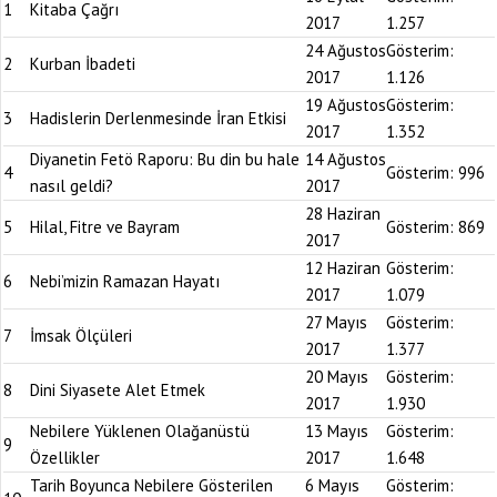
1
Kitaba Çağrı
2017
1.257
24 Ağustos
Gösterim:
2
Kurban İbadeti
2017
1.126
19 Ağustos
Gösterim:
3
Hadislerin Derlenmesinde İran Etkisi
2017
1.352
Diyanetin Fetö Raporu: Bu din bu hale
14 Ağustos
4
Gösterim:
996
nasıl geldi?
2017
28 Haziran
5
Hilal, Fitre ve Bayram
Gösterim:
869
2017
12 Haziran
Gösterim:
6
Nebi’mizin Ramazan Hayatı
2017
1.079
27 Mayıs
Gösterim:
7
İmsak Ölçüleri
2017
1.377
20 Mayıs
Gösterim:
8
Dini Siyasete Alet Etmek
2017
1.930
Nebilere Yüklenen Olağanüstü
13 Mayıs
Gösterim:
9
Özellikler
2017
1.648
Tarih Boyunca Nebilere Gösterilen
6 Mayıs
Gösterim: