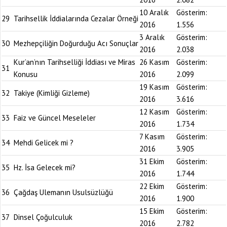
10 Aralık
Gösterim:
29
Tarihsellik İddialarında Cezalar Örneği
2016
1.556
3 Aralık
Gösterim:
30
Mezhepçiliğin Doğurduğu Acı Sonuçlar
2016
2.038
Kur’an’nın Tarihselliği İddiası ve Miras
26 Kasım
Gösterim:
31
Konusu
2016
2.099
19 Kasım
Gösterim:
32
Takiye (Kimliği Gizleme)
2016
3.616
12 Kasım
Gösterim:
33
Faiz ve Güncel Meseleler
2016
1.734
7 Kasım
Gösterim:
34
Mehdi Gelicek mi ?
2016
3.905
31 Ekim
Gösterim:
35
Hz. İsa Gelecek mi?
2016
1.744
22 Ekim
Gösterim:
36
Çağdaş Ulemanın Usulsüzlüğü
2016
1.900
15 Ekim
Gösterim:
37
Dinsel Çoğulculuk
2016
2.782