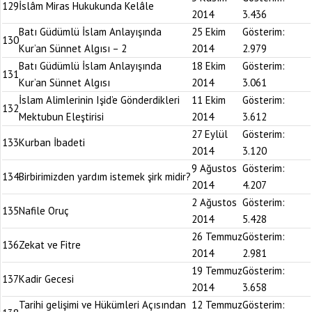
129
İslâm Miras Hukukunda Kelâle
2014
3.436
Batı Güdümlü İslam Anlayışında
25 Ekim
Gösterim:
130
Kur’an Sünnet Algısı – 2
2014
2.979
Batı Güdümlü İslam Anlayışında
18 Ekim
Gösterim:
131
Kur’an Sünnet Algısı
2014
3.061
İslam Alimlerinin Işid’e Gönderdikleri
11 Ekim
Gösterim:
132
Mektubun Eleştirisi
2014
3.612
27 Eylül
Gösterim:
133
Kurban İbadeti
2014
3.120
9 Ağustos
Gösterim:
134
Birbirimizden yardım istemek şirk midir?
2014
4.207
2 Ağustos
Gösterim:
135
Nafile Oruç
2014
5.428
26 Temmuz
Gösterim:
136
Zekat ve Fitre
2014
2.981
19 Temmuz
Gösterim:
137
Kadir Gecesi
2014
3.658
Tarihi gelişimi ve Hükümleri Açısından
12 Temmuz
Gösterim: