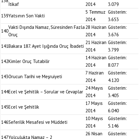
138
İtikaf
2014
3.079
5 Temmuz
Gösterim:
139
Yatsının Son Vakti
2014
3.653
Vakti Dışında Namaz, Süresinden Fazla
28 Haziran
Gösterim:
140
Oruç
2014
3.676
21 Haziran
Gösterim:
141
Bakara 187. Ayet Işığında Oruç İbadeti
2014
3.799
14 Haziran
Gösterim:
142
Kimler Oruç Tutabilir
2014
8.077
7 Haziran
Gösterim:
143
Orucun Tarihi ve Meşruiyeti
2014
4.120
24 Mayıs
Gösterim:
144
Ecel ve Şehitlik – Sorular ve Cevaplar
2014
3.405
17 Mayıs
Gösterim:
145
Ecel ve Şehitlik
2014
6.040
10 Mayıs
Gösterim:
146
Seferilik Mesafesi ve Müddeti
2014
5.146
26 Nisan
Gösterim:
147
Yolculukta Namaz – 2