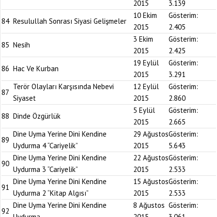
2015
3.139
10 Ekim
Gösterim:
84
Resulullah Sonrası Siyasi Gelişmeler
2015
2.405
3 Ekim
Gösterim:
85
Nesih
2015
2.425
19 Eylül
Gösterim:
86
Hac Ve Kurban
2015
3.291
Terör Olayları Karşısında Nebevi
12 Eylül
Gösterim:
87
Siyaset
2015
2.860
5 Eylül
Gösterim:
88
Dinde Özgürlük
2015
2.665
Dine Uyma Yerine Dini Kendine
29 Ağustos
Gösterim:
89
Uydurma 4 “Cariyelik”
2015
5.643
Dine Uyma Yerine Dini Kendine
22 Ağustos
Gösterim:
90
Uydurma 3 “Cariyelik”
2015
2.533
Dine Uyma Yerine Dini Kendine
15 Ağustos
Gösterim:
91
Uydurma 2 “Kitap Algısı”
2015
2.533
Dine Uyma Yerine Dini Kendine
8 Ağustos
Gösterim:
92
Uydurma
2015
3.061