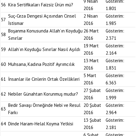
9 Nisan
Gösterim:
56
Kira Sertifikaları Faizsiz Ürün mü?
2016
1.801
Suç-Ceza Dengesi Açısından Cinsel
2 Nisan
Gösterim:
57
İstismar
2016
1.985
Boşanma Konusunda Allah’ın Koyduğu
26 Mart
Gösterim:
58
Sınırlar
2016
2.371
19 Mart
Gösterim:
59
Allah’ın Koyduğu Sınırlar Nasıl Aşıldı
2016
2.164
13 Mart
Gösterim:
60
Muhsana, Kadına Pozitif Ayrımcılık
2016
1.831
5 Mart
Gösterim:
61
İnsanlar ile Cinlerin Ortak Özellikleri
2016
6.363
27 Şubat
Gösterim:
62
Nebiler Günahtan Korunmuş mudur?
2016
1.999
Bedir Savaşı Örneğinde Nebi ve Resul
20 Şubat
Gösterim:
63
Farkı
2016
2.964
13 Şubat
Gösterim:
64
Dinde Haram-Helal Koyma Yetkisi
2016
2.181
6 Şubat
Gösterim: