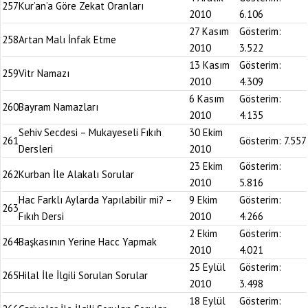
257
Kur’an’a Göre Zekat Oranları
2010
6.106
27 Kasım
Gösterim:
258
Artan Malı İnfak Etme
2010
3.522
13 Kasım
Gösterim:
259
Vitr Namazı
2010
4.309
6 Kasım
Gösterim:
260
Bayram Namazları
2010
4.135
Sehiv Secdesi – Mukayeseli Fıkıh
30 Ekim
261
Gösterim:
7.557
Dersleri
2010
23 Ekim
Gösterim:
262
Kurban İle Alakalı Sorular
2010
5.816
Hac Farklı Aylarda Yapılabilir mi? –
9 Ekim
Gösterim:
263
Fıkıh Dersi
2010
4.266
2 Ekim
Gösterim:
264
Başkasının Yerine Hacc Yapmak
2010
4.021
25 Eylül
Gösterim:
265
Hilal İle İlgili Sorulan Sorular
2010
3.498
18 Eylül
Gösterim: