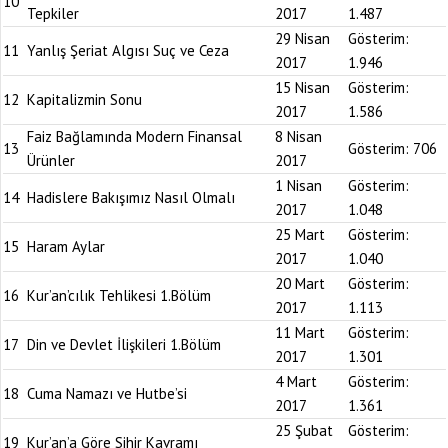
10
Tepkiler
2017
1.487
29 Nisan
Gösterim:
11
Yanlış Şeriat Algısı Suç ve Ceza
2017
1.946
15 Nisan
Gösterim:
12
Kapitalizmin Sonu
2017
1.586
Faiz Bağlamında Modern Finansal
8 Nisan
13
Gösterim:
706
Ürünler
2017
1 Nisan
Gösterim:
14
Hadislere Bakışımız Nasıl Olmalı
2017
1.048
25 Mart
Gösterim:
15
Haram Aylar
2017
1.040
20 Mart
Gösterim:
16
Kur’an’cılık Tehlikesi 1.Bölüm
2017
1.113
11 Mart
Gösterim:
17
Din ve Devlet İlişkileri 1.Bölüm
2017
1.301
4 Mart
Gösterim:
18
Cuma Namazı ve Hutbe’si
2017
1.361
25 Şubat
Gösterim:
19
Kur’an’a Göre Sihir Kavramı