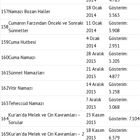
18 Ocak
Gösterim:
157
Namazı Bozan Haller
2014
3.563
Cumanın Farzından Önceki ve Sonraki
11 Ocak
Gösterim:
158
Sünnetler
2014
3.908
4 Ocak
Gösterim:
159
Cuma Hutbesi
2014
2.951
28 Aralık
Gösterim:
160
Cuma Namazı
2013
3.205
21 Aralık
Gösterim:
161
Sünnet Namazları
2013
4.877
14 Aralık
Gösterim:
162
Vitir Namazı
2013
3.258
7 Aralık
Gösterim:
163
Teheccüd Namazı
2013
3.068
Kur’an’da Melek ve Cin Kavramları –
23 Kasım
164
Gösterim:
7.104
Sorular
2013
18 Kasım
Gösterim:
165
Kur’an’da Melek ve Cin Kavramları – 2
2013
6.379