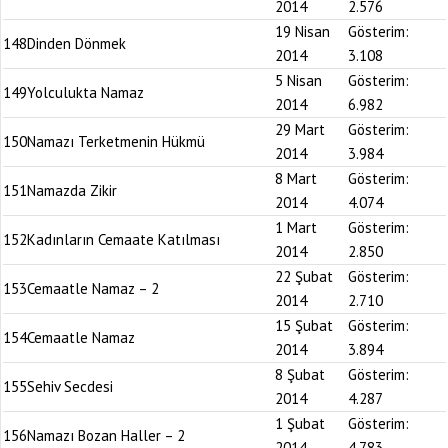
2014
2.576
19 Nisan
Gösterim:
148
Dinden Dönmek
2014
3.108
5 Nisan
Gösterim:
149
Yolculukta Namaz
2014
6.982
29 Mart
Gösterim:
150
Namazı Terketmenin Hükmü
2014
3.984
8 Mart
Gösterim:
151
Namazda Zikir
2014
4.074
1 Mart
Gösterim:
152
Kadınların Cemaate Katılması
2014
2.850
22 Şubat
Gösterim:
153
Cemaatle Namaz – 2
2014
2.710
15 Şubat
Gösterim:
154
Cemaatle Namaz
2014
3.894
8 Şubat
Gösterim:
155
Sehiv Secdesi
2014
4.287
1 Şubat
Gösterim:
156
Namazı Bozan Haller – 2
2014
4.783