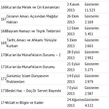
2 Kasım
Gösterim:
166
Kur’an’da Melek ve Cin Kavramları
2013
11.523
Cezanın Amacı Açısından Mağdur
26 Ekim
Gösterim:
167
Hakları
2013
2.169
12 Ekim
Gösterim:
168
Bayram Namazı ve Teşrik Tekbirleri
2013
3.451
Tarihi, Amacı ve Ahkamı Yönüyle
5 Ekim
Gösterim:
169
Kurban
2013
2.663
28 Eylül
Gösterim:
170
Kur’an’da Münafıkların Durumu – 2
2013
2.992
21 Eylül
Gösterim:
171
Kur’an’da Münafıkların Durumu
2013
3.275
Günümüz İslam Dünyasının
14 Eylül
Gösterim:
172
Problemleri
2013
2.979
7 Eylül
Gösterim:
173
Bedel Hac – Doç.Dr. Servet Bayındır
2013
2.587
24 Ağustos
Gösterim:
174
Allah’ın Bilgisi ve Kader
2013
4.322