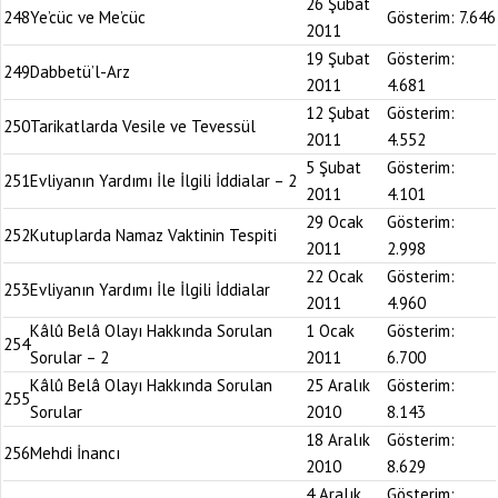
26 Şubat
248
Ye’cüc ve Me’cüc
Gösterim:
7.646
2011
19 Şubat
Gösterim:
249
Dabbetü’l-Arz
2011
4.681
12 Şubat
Gösterim:
250
Tarikatlarda Vesile ve Tevessül
2011
4.552
5 Şubat
Gösterim:
251
Evliyanın Yardımı İle İlgili İddialar – 2
2011
4.101
29 Ocak
Gösterim:
252
Kutuplarda Namaz Vaktinin Tespiti
2011
2.998
22 Ocak
Gösterim:
253
Evliyanın Yardımı İle İlgili İddialar
2011
4.960
Kâlû Belâ Olayı Hakkında Sorulan
1 Ocak
Gösterim:
254
Sorular – 2
2011
6.700
Kâlû Belâ Olayı Hakkında Sorulan
25 Aralık
Gösterim:
255
Sorular
2010
8.143
18 Aralık
Gösterim:
256
Mehdi İnancı
2010
8.629
4 Aralık
Gösterim: