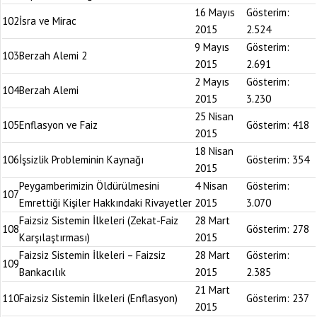
16 Mayıs
Gösterim:
102
İsra ve Mirac
2015
2.524
9 Mayıs
Gösterim:
103
Berzah Alemi 2
2015
2.691
2 Mayıs
Gösterim:
104
Berzah Alemi
2015
3.230
25 Nisan
105
Enflasyon ve Faiz
Gösterim:
418
2015
18 Nisan
106
İşsizlik Probleminin Kaynağı
Gösterim:
354
2015
Peygamberimizin Öldürülmesini
4 Nisan
Gösterim:
107
Emrettiği Kişiler Hakkındaki Rivayetler
2015
3.070
Faizsiz Sistemin İlkeleri (Zekat-Faiz
28 Mart
108
Gösterim:
278
Karşılaştırması)
2015
Faizsiz Sistemin İlkeleri – Faizsiz
28 Mart
Gösterim:
109
Bankacılık
2015
2.385
21 Mart
110
Faizsiz Sistemin İlkeleri (Enflasyon)
Gösterim:
237
2015