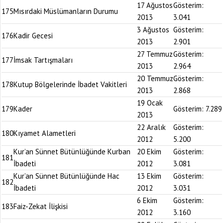
17 Ağustos
Gösterim:
175
Mısırdaki Müslümanların Durumu
2013
3.041
3 Ağustos
Gösterim:
176
Kadir Gecesi
2013
2.901
27 Temmuz
Gösterim:
177
İmsak Tartışmaları
2013
2.964
20 Temmuz
Gösterim:
178
Kutup Bölgelerinde İbadet Vakitleri
2013
2.868
19 Ocak
179
Kader
Gösterim:
7.289
2013
22 Aralık
Gösterim:
180
Kıyamet Alametleri
2012
5.200
Kur’an Sünnet Bütünlüğünde Kurban
20 Ekim
Gösterim:
181
İbadeti
2012
3.081
Kur’an Sünnet Bütünlüğünde Hac
13 Ekim
Gösterim:
182
İbadeti
2012
3.031
6 Ekim
Gösterim:
183
Faiz-Zekat İlişkisi
2012
3.160