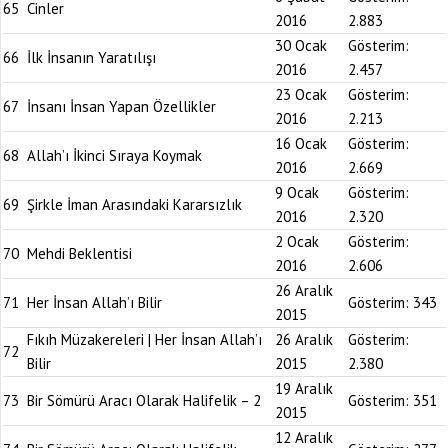
65
Cinler
2016
2.883
30 Ocak
Gösterim:
66
İlk İnsanın Yaratılışı
2016
2.457
23 Ocak
Gösterim:
67
İnsanı İnsan Yapan Özellikler
2016
2.213
16 Ocak
Gösterim:
68
Allah’ı İkinci Sıraya Koymak
2016
2.669
9 Ocak
Gösterim:
69
Şirkle İman Arasındaki Kararsızlık
2016
2.320
2 Ocak
Gösterim:
70
Mehdi Beklentisi
2016
2.606
26 Aralık
71
Her İnsan Allah’ı Bilir
Gösterim:
343
2015
Fıkıh Müzakereleri | Her İnsan Allah’ı
26 Aralık
Gösterim:
72
Bilir
2015
2.380
19 Aralık
73
Bir Sömürü Aracı Olarak Halifelik – 2
Gösterim:
351
2015
12 Aralık