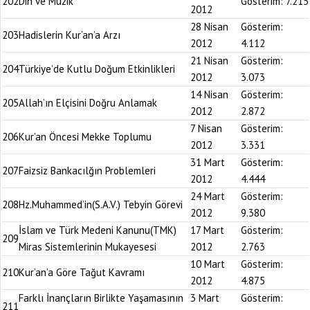
202
Din ve Müzik
Gösterim:
7.215
2012
28 Nisan
Gösterim:
203
Hadislerin Kur’an’a Arzı
2012
4.112
21 Nisan
Gösterim:
204
Türkiye’de Kutlu Doğum Etkinlikleri
2012
3.073
14 Nisan
Gösterim:
205
Allah’ın Elçisini Doğru Anlamak
2012
2.872
7 Nisan
Gösterim:
206
Kur’an Öncesi Mekke Toplumu
2012
3.331
31 Mart
Gösterim:
207
Faizsiz Bankacılğın Problemleri
2012
4.444
24 Mart
Gösterim:
208
Hz.Muhammed’in(S.A.V.) Tebyin Görevi
2012
9.380
İslam ve Türk Medeni Kanunu(TMK)
17 Mart
Gösterim:
209
Miras Sistemlerinin Mukayesesi
2012
2.763
10 Mart
Gösterim:
210
Kur’an’a Göre Tağut Kavramı
2012
4.875
Farklı İnançların Birlikte Yaşamasının
3 Mart
Gösterim:
211