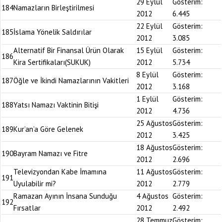
29 Eylül
Gösterim:
184
Namazların Birleştirilmesi
2012
6.445
22 Eylül
Gösterim:
185
İslama Yönelik Saldırılar
2012
3.085
Alternatif Bir Finansal Ürün Olarak
15 Eylül
Gösterim:
186
Kira Sertifikaları(SUKUK)
2012
5.734
8 Eylül
Gösterim:
187
Öğle ve İkindi Namazlarının Vakitleri
2012
3.168
1 Eylül
Gösterim:
188
Yatsı Namazı Vaktinin Bitişi
2012
4.736
25 Ağustos
Gösterim:
189
Kur’an’a Göre Gelenek
2012
3.425
18 Ağustos
Gösterim:
190
Bayram Namazı ve Fitre
2012
2.696
Televizyondan Kabe İmamına
11 Ağustos
Gösterim:
191
Uyulabilir mi?
2012
2.779
Ramazan Ayının İnsana Sunduğu
4 Ağustos
Gösterim:
192
Fırsatlar
2012
2.492
28 Temmuz
Gösterim: