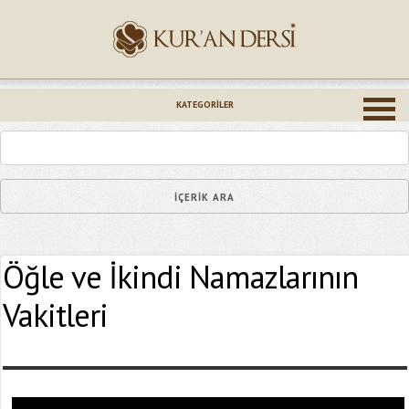
İsminiz (*)
KATEGORILER
Epostanız (*)
Öğle ve İkindi Namazlarının
Yaşadığınız Hatanın Ayrıntıları
Vakitleri
Bağlantıyı Gönderin