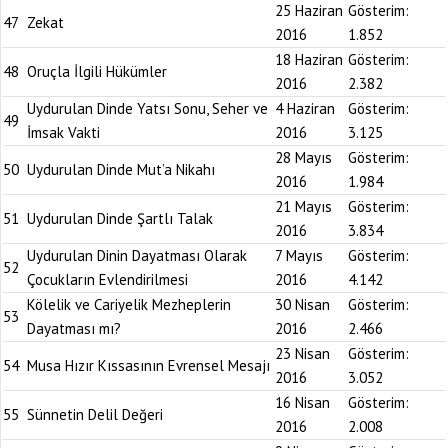
25 Haziran
Gösterim:
47
Zekat
2016
1.852
18 Haziran
Gösterim:
48
Oruçla İlgili Hükümler
2016
2.382
Uydurulan Dinde Yatsı Sonu, Seher ve
4 Haziran
Gösterim:
49
İmsak Vakti
2016
3.125
28 Mayıs
Gösterim:
50
Uydurulan Dinde Mut’a Nikahı
2016
1.984
21 Mayıs
Gösterim:
51
Uydurulan Dinde Şartlı Talak
2016
3.834
Uydurulan Dinin Dayatması Olarak
7 Mayıs
Gösterim:
52
Çocukların Evlendirilmesi
2016
4.142
Kölelik ve Cariyelik Mezheplerin
30 Nisan
Gösterim:
53
Dayatması mı?
2016
2.466
23 Nisan
Gösterim:
54
Musa Hızır Kıssasının Evrensel Mesajı
2016
3.052
16 Nisan
Gösterim:
55
Sünnetin Delil Değeri
2016
2.008