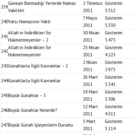
Güneşin Batmadığı Yerlerde Namaz
2 Temmuz
Gösterim:
239
Vakitleri
2011
3.512
7 Mayıs
Gösterim:
240
Yatsı Namazının Vakti
2011
5.530
Allah’ın İndirdikleri İle
30 Nisan
Gösterim:
241
Hükmetmeyenler – 2
2011
3.473
Allah’ın İndirdikleri İle
23 Nisan
Gösterim:
242
Hükmetmeyenler
2011
4.223
2 Nisan
Gösterim:
243
Günahlarla İlgili Kavramlar – 2
2011
2.973
26 Mart
Gösterim:
244
Günahlarla İlgili Kavramlar
2011
3.341
19 Mart
Gösterim:
245
Büyük Günahlar – 3
2011
3.306
12 Mart
Gösterim:
246
Büyük Günahlar Nelerdir?
2011
4.311
5 Mart
Gösterim:
247
Büyük Günah İşleyenlerin Durumu
2011
5.114