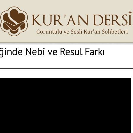
ğinde Nebi ve Resul Farkı
İsminiz (*)
Epostanız (*)
Yaşadığınız Hatanın Ayrıntıları