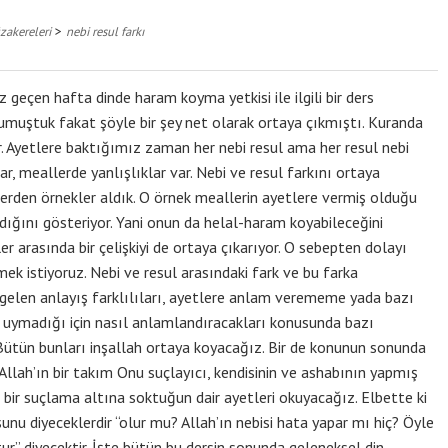
>
zakereleri
nebi resul farkı
eçen hafta dinde haram koyma yetkisi ile ilgili bir ders
umuştuk fakat şöyle bir şey net olarak ortaya çıkmıştı. Kuranda
r. Ayetlere baktığımız zaman her nebi resul ama her resul nebi
ar, meallerde yanlışlıklar var. Nebi ve resul farkını ortaya
rden örnekler aldık. O örnek meallerin ayetlere vermiş olduğu
dığını gösteriyor. Yani onun da helal-haram koyabileceğini
 arasında bir çelişkiyi de ortaya çıkarıyor. O sebepten dolayı
ek istiyoruz. Nebi ve resul arasındaki fark ve bu farka
len anlayış farklılıları, ayetlere anlam verememe yada bazı
 uymadığı için nasıl anlamlandıracakları konusunda bazı
. Bütün bunları inşallah ortaya koyacağız. Bir de konunun sonunda
 Allah’ın bir takım Onu suçlayıcı, kendisinin ve ashabının yapmış
 bir suçlama altına soktuğun dair ayetleri okuyacağız. Elbette ki
şunu diyeceklerdir “olur mu? Allah’ın nebisi hata yapar mı hiç? Öyle
ur” diyecektir. İşte bütün bu dersin sonunda geleneksel din