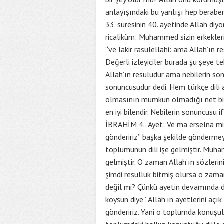
anlayışındaki bu yanlışı hep berabe
33. suresinin 40. ayetinde Allah d
ricaliküm: Muhammed sizin erkekleri
“ve lakir rasulellahi: ama Allah’ın 
Değerli izleyiciler burada şu şeye t
Allah’ın resulüdür ama nebilerin so
sonuncusudur dedi. Hem türkçe dili 
olmasının mümkün olmadığı net bir şe
en iyi bilendir. Nebilerin sonuncusu i
İBRAHİM 4.. Ayet: Ve ma erselna mir r
göndeririz” başka şekilde göndermey
toplumunun dili işe gelmiştir. Muha
gelmiştir. O zaman Allah’ın sözlerini
şimdi resullük bitmiş olursa o zaman
değil mi? Çünkü ayetin devamında diy
koysun diye”. Allah’ın ayetlerini açık
göndeririz. Yani o toplumda konuşulan