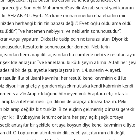
r göreceğiz. Son nebi MuhammedSav’dir. Ahzab suresi yani kuranın
iyor ki; AHZAB 40.. Ayet: Ma kane muhammedün eba ehadim mir
nizden herhangi birinizin babası değil”. Evet oğlu oldu ama öldü.
resulüdür”, “ve hatemen nebiyyın: ve nebilerin sonuncusudur”.
ekrar vurgu yapalım. Dikkatle takip edin notunuzu alın. Diyor ki;
nuncusudur. Resullerin sonuncusudur demedi. Nebilerin
açısından hem arap dili açısından bu cümlede nebi ve resulün aynı
kilde anlaşılır. “ve kanellahü bi külli şey’in alıma: Allah her şeyi
fadesini bir de şu ayetle karşılaştıralım. 14. surenin 4. ayeti.
asulin illa bi lisani kavmihı: her resulü kendi kavminin dili ile
iz diyor. Hangi elçiyi göndermişisek mutlaka kendi kabminin kendi
mmed s.a.v’in Arap olduğunu bilmeyen yok. Araplara elçi olarak
 araplara iletebilmesi için dilinin de arapça olması lazım. Peki
 biz arap değiliz biz türküz. Bize elçinin gelmemiş olması gerekir
or ki; “li yübeyyine lehüm: onlara her şeyi açık şeçik ortaya
 seçik anlaşılır bir şekilde ortaya koysun diye kendi kavminin diliyle
 dil. O toplumun alimlerinin dili, edebiyatçılarının dili değil