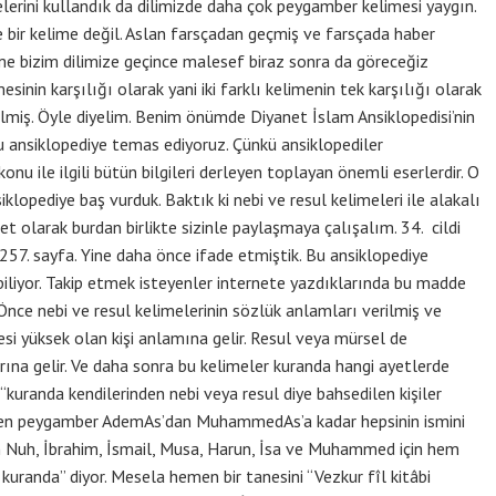
erini kullandık da dilimizde daha çok peygamber kelimesi yaygın.
 bir kelime değil. Aslan farsçadan geçmiş ve farsçada haber
ime bizim dilimize geçince malesef biraz sonra da göreceğiz
inin karşılığı olarak yani iki farklı kelimenin tek karşılığı olarak
lmiş. Öyle diyelim. Benim önümde Diyanet İslam Ansiklopedisi’nin
bu ansiklopediye temas ediyoruz. Çünkü ansiklopediler
nu ile ilgili bütün bilgileri derleyen toplayan önemli eserlerdir. O
klopediye baş vurduk. Baktık ki nebi ve resul kelimeleri ile alakalı
t olarak burdan birlikte sizinle paylaşmaya çalışalım. 34. cildi
57. sayfa. Yine daha önce ifade etmiştik. Bu ansiklopediye
biliyor. Takip etmek isteyenler internete yazdıklarında bu madde
. Önce nebi ve resul kelimelerinin sözlük anlamları verilmiş ve
si yüksek olan kişi anlamına gelir. Resul veya mürsel de
rına gelir. Ve daha sonra bu kelimeler kuranda hangi ayetlerde
; “kuranda kendilerinden nebi veya resul diye bahsedilen kişiler
geçen peygamber AdemAs’dan MuhammedAs’a kadar hepsinin ismini
an Nuh, İbrahim, İsmail, Musa, Harun, İsa ve Muhammed için hem
kuranda” diyor. Mesela hemen bir tanesini “Vezkur fîl kitâbi