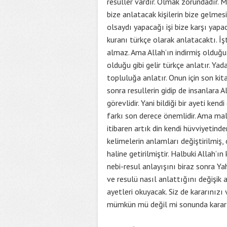
resuller vardır. Olmak zorundadır. M
bize anlatacak kişilerin bize gelme
olsaydı yapacağı işi bize karşı yapa
kuranı türkçe olarak anlatacaktı. İş
almaz. Ama Allah’ın indirmiş olduğu
olduğu gibi gelir türkçe anlatır. Ya
topluluğa anlatır. Onun için son ki
sonra resullerin gidip de insanlara
görevlidir. Yani bildiği bir ayeti kend
farkı son derece önemlidir. Ama male
itibaren artık din kendi hüvviyetind
kelimelerin anlamları değiştirilmiş, 
haline getirilmiştir. Halbuki Allah’ı
nebi-resul anlayışını biraz sonra Y
ve resulü nasıl anlattığını değişik 
ayetleri okuyacak. Siz de kararınız
mümkün mü değil mi sonunda kararı