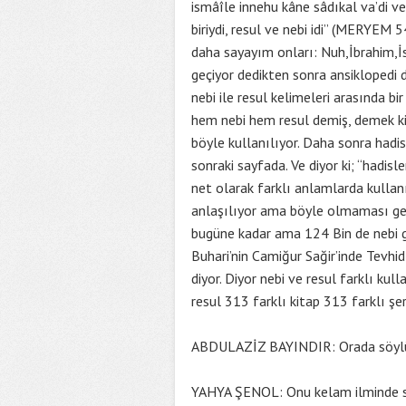
ismâîle innehu kâne sâdıkal va’di ve
biriydi, resul ve nebi idi” (MERYEM 5
daha sayayım onları: Nuh,İbrahim,İ
geçiyor dedikten sonra ansiklopedi d
nebi ile resul kelimeleri arasında b
hem nebi hem resul demiş, demek ki n
böyle kullanılıyor. Daha sonra hadis
sonraki sayfada. Ve diyor ki; “hadis
net olarak farklı anlamlarda kullan
anlaşılıyor ama böyle olmaması gere
bugüne kadar ama 124 Bin de nebi g
Buhari’nin Camiğur Sağir’inde Tevhi
diyor. Diyor nebi ve resul farklı ku
resul 313 farklı kitap 313 farklı şe
ABDULAZİZ BAYINDIR: Orada söylüyo
YAHYA ŞENOL: Onu kelam ilminde söy