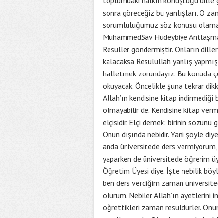
toplumdaki halkın konuştuğu dille göd
sonra göreceğiz bu yanlışları. O zam
sorumluluğumuz söz konusu olamaz. Ç
MuhammedSav Hudeybiye Antlaşması’n
Resuller göndermiştir. Onların diller
kalacaksa Resulullah yanlış yapmış 
halletmek zorundayız. Bu konuda çok
okuyacak. Öncelikle şuna tekrar dik
Allah’ın kendisine kitap indirmediği 
olmayabilir de. Kendisine kitap verm
elçisidir. Elçi demek: birinin sözünü 
Onun dışında nebidir. Yani şöyle diy
anda üniversitede ders vermiyorum,
yaparken de üniversitede öğrerim üye
Öğretim Üyesi diye. İşte nebilik böyl
ben ders verdiğim zaman üniversite
olurum. Nebiler Allah’ın ayetlerini i
öğrettikleri zaman resuldürler. Onun