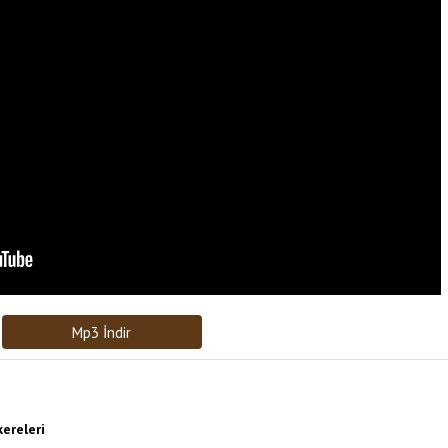
Bağlantıyı Gönderin
[recaptcha]
Mp3 İndir
ereleri