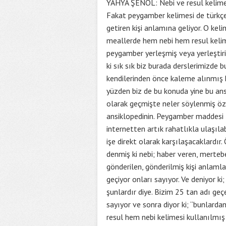
YAHYA ŞENOL: Nebi ve resul kelimel
Fakat peygamber kelimesi de türkçe
getiren kişi anlamına geliyor. O kel
meallerde hem nebi hem resul kelimes
peygamber yerleşmiş veya yerleştiri
ki sık sık biz burada derslerimizde 
kendilerinden önce kaleme alınmış ko
yüzden biz de bu konuda yine bu ansi
olarak geçmişte neler söylenmiş öze
ansiklopedinin. Peygamber maddesi 2
internetten artık rahatlıkla ulaşıla
işe direkt olarak karşılaşacaklardır
denmiş ki nebi; haber veren, mertebe
gönderilen, gönderilmiş kişi anlamla
geçiyor onları sayıyor. Ve deniyor ki
şunlardır diye. Bizim 25 tan adı 
sayıyor ve sonra diyor ki; “bunlard
resul hem nebi kelimesi kullanılmış 