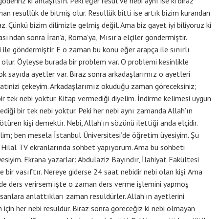
eririz ki anlaşılsın. Peki eğer resul ve nebi aynı ise ki biraz
an resullük de bitmiş olur. Resullük bitti ise artık bizim kurandan
ünkü bizim dilimizle gelmiş değil. Ama biz gayet iyi biliyoruz ki
dan sonra İran’a, Roma’ya, Mısır’a elçiler göndermiştir.
i ile göndermiştir. E o zaman bu konu eğer arapça ile sınırlı
olur. Öyleyse burada bir problem var. O problemi kesinlikle
 sayıda ayetler var. Biraz sonra arkadaşlarımız o ayetleri
katinizi çekeyim. Arkadaşlarımız okuduğu zaman göreceksiniz;
bir tek nebi yoktur. Kitap vermediği diyelim. İndirme kelimesi uygun
ediği bir tek nebi yoktur. Peki her nebi aynı zamanda Allah’ın
götüren kişi demektir. Nebi, Allah’ın sözünü ilettiği anda elçidir.
elim; ben mesela İstanbul Üniversitesi’de öğretim üyesiyim. Şu
 Hilal TV ekranlarında sohbet yapıyorum. Ama bu sohbeti
siyim. Ekrana yazarlar: Abdulaziz Bayındır, İlahiyat Fakültesi
e bir vasıftır. Nereye giderse 24 saat nebidir nebi olan kişi. Ama
de ders verirsem işte o zaman ders verme işlemini yapmoş
nsanlara anlattıkları zaman resuldürler. Allah’ın ayetlerini
 için her nebi resuldür. Biraz sonra göreceğiz ki nebi olmayan