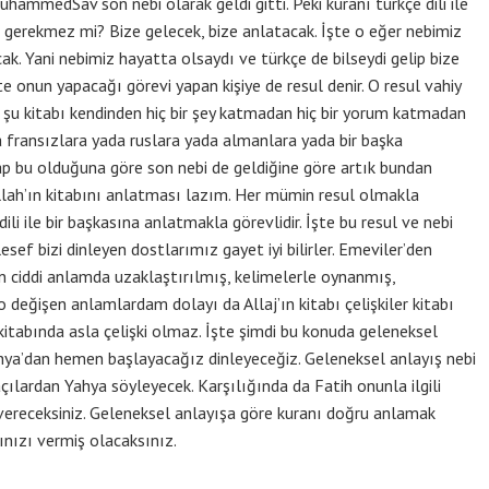
uhammedSav son nebi olarak geldi gitti. Peki kuranı türkçe dili ile
si gerekmez mi? Bize gelecek, bize anlatacak. İşte o eğer nebimiz
cak. Yani nebimiz hayatta olsaydı ve türkçe de bilseydi gelip bize
te onun yapacağı görevi yapan kişiye de resul denir. O resul vahiy
 şu kitabı kendinden hiç bir şey katmadan hiç bir yorum katmadan
da fransızlara yada ruslara yada almanlara yada bir başka
tap bu olduğuna göre son nebi de geldiğine göre artık bundan
 Allah’ın kitabını anlatması lazım. Her mümin resul olmakla
i dili ile bir başkasına anlatmakla görevlidir. İşte bu resul ve nebi
sef bizi dinleyen dostlarımız gayet iyi bilirler. Emeviler’den
en ciddi anlamda uzaklaştırılmış, kelimelerle oynanmış,
o değişen anlamlardam dolayı da Allaj’ın kitabı çelişkiler kitabı
n kitabında asla çelişki olmaz. İşte şimdi bu konuda geleneksel
ahya’dan hemen başlayacağız dinleyeceğiz. Geleneksel anlayış nebi
açılardan Yahya söyleyecek. Karşılığında da Fatih onunla ilgili
ı vereceksiniz. Geleneksel anlayışa göre kuranı doğru anlamak
nızı vermiş olacaksınız.