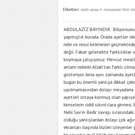
Etiketleri:
>
bedir savaşı
mukayeseli fıkıh mü
ABDULAZİZ BAYINDIR: Biliyorsunuz g
yapmıştık burada. Orada ayetler ok
nebi ve resul kelimeleri geçmektedi
değil. Fakat gelenekte farklılıklar v
koymaya çalışıyoruz. Mevcut mealle
anlam nebinin Allah’tan farklı olma
gösteriyor. Ama aynı zamanda ayetler
bugün bu önemli yanlışa dikkat çekm
uyulmamasından dolayı meyadana ge
ayetleri ortaya konmuş olan yapıya
kimselerin ciddi sıkıntılara girmesi
Nebi Sav’in Bedir savaşı sırasındaki
olduğu yanlışlardan dolayı çok ağır
ekranları başında bizleri izleyenler 
bir şey olur mu? Allah onu korumuşt