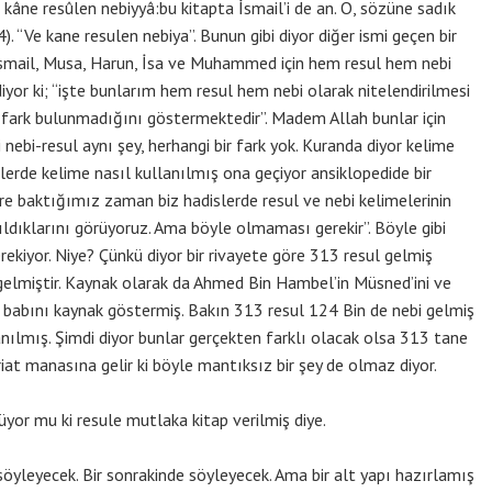
 kâne resûlen nebiyyâ:bu kitapta İsmail’i de an. O, sözüne sadık
4). “Ve kane resulen nebiya”. Bunun gibi diyor diğer ismi geçen bir
smail, Musa, Harun, İsa ve Muhammed için hem resul hem nebi
iyor ki; “işte bunlarım hem resul hem nebi olarak nitelendirilmesi
ir fark bulunmadığını göstermektedir”. Madem Allah bunlar için
ebi-resul aynı şey, herhangi bir fark yok. Kuranda diyor kelime
lerde kelime nasıl kullanılmış ona geçiyor ansiklopedide bir
lere baktığımız zaman biz hadislerde resul ve nebi kelimelerinin
ıldıklarını görüyoruz. Ama böyle olmaması gerekir”. Böyle gibi
kiyor. Niye? Çünkü diyor bir rivayete göre 313 resul gelmiş
elmiştir. Kaynak olarak da Ahmed Bin Hambel’in Müsned’ini ve
d babını kaynak göstermiş. Bakın 313 resul 124 Bin de nebi gelmiş
llanılmış. Şimdi diyor bunlar gerçekten farklı olacak olsa 313 tane
riat manasına gelir ki böyle mantıksız bir şey de olmaz diyor.
r mu ki resule mutlaka kitap verilmiş diye.
leyecek. Bir sonrakinde söyleyecek. Ama bir alt yapı hazırlamış