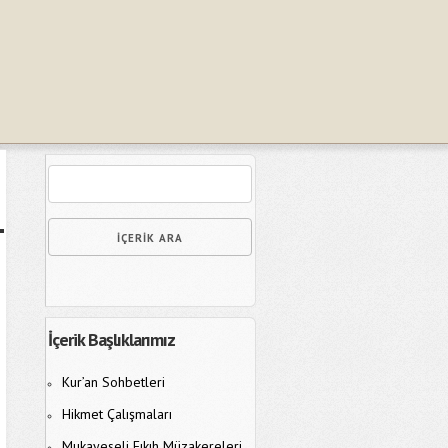
İçerik Başlıklarımız
Kur’an Sohbetleri
Hikmet Çalışmaları
Mukayeseli Fıkıh Müzakereleri