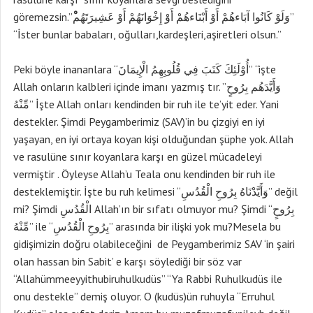
göremezsin.”وَلَوْ كَانُوا آبَاءهُمْ أَوْ أَبْنَاءهُمْ أَوْ إِخْوَانَهُمْ أَوْ عَشِيرَتَهُم
”
“İster bunlar babaları, oğulları,kardeşleri,aşiretleri olsun.”
Peki böyle inananlara “أُوْلَئِكَ كَتَبَ فِي قُلُوبِهِمُ الْإِيمَانَ” “işte
Allah onların kalbleri içinde imanı yazmış tır. ”وَأَيَّدَهُم بِرُوحٍ
مِّنْهُ” İşte Allah onları kendinden bir ruh ile te’yit eder. Yani
destekler. Şimdi Peygamberimiz (SAV)’in bu çizgiyi en iyi
yaşayan, en iyi ortaya koyan kişi olduğundan şüphe yok. Allah
ve rasulüne sınır koyanlara karşı en güzel mücadeleyi
vermiştir . Öyleyse Allah’u Teala onu kendinden bir ruh ile
desteklemiştir. İşte bu ruh kelimesi “وَأَيَّدْنَاهُ بِرُوحِ الْقُدُسِ” değil
mi? Şimdi الْقُدُسِ Allah’ın bir sıfatı olmuyor mu? Şimdi “بِرُوحٍ
مِّنْهُ” ile “بِرُوحِ الْقُدُسِ” arasında bir ilişki yok mu?Mesela bu
gidişimizin doğru olabileceğini de Peygamberimiz SAV ‘in şairi
olan hassan bin Sabit’ e karşı söylediği bir söz var
“Allahümmeeyyithubiruhulkudüs” “Ya Rabbi Ruhulkudüs ile
onu destekle” demiş oluyor. O (kudüs)ün ruhuyla “Erruhul