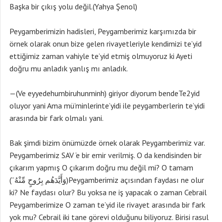
Başka bir çıkış yolu değil.(Yahya Şenol)
Peygamberimizin hadisleri, Peygamberimiz karşımızda bir
örnek olarak onun bize gelen rivayetleriyle kendimizi te’yid
ettiğimiz zaman vahiyle te’yid etmiş olmuyoruz ki Ayeti
doğru mu anladık yanlış mı anladık.
—(Ve eyyedehumbiruhunminh) giriyor diyorum bendeTe2yid
oluyor yani Ama mü’minlerinte’yidi ile peygamberlerin te’yidi
arasında bir fark olmalı yani.
Bak şimdi bizim önümüzde örnek olarak Peygamberimiz var.
Peygamberimiz SAV ‘e bir emir verilmiş. O da kendisinden bir
çıkarım yapmış O çıkarım doğru mu değil mi? O tamam
(”وَأَيَّدَهُم بِرُوحٍ مِّنْهُ)Peygamberimiz açısından faydası ne olur
ki? Ne faydası olur? Bu yoksa ne iş yapacak o zaman Cebrail
Peygamberimize O zaman te’yid ile rivayet arasında bir fark
yok mu? Cebrail iki tane görevi olduğunu biliyoruz. Birisi rasul