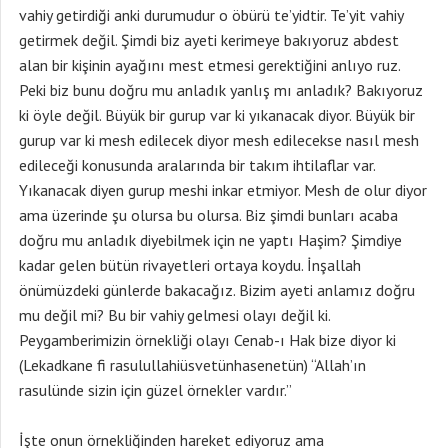
vahiy getirdiği anki durumudur o öbürü te’yidtir. Te’yit vahiy
getirmek değil. Şimdi biz ayeti kerimeye bakıyoruz abdest
alan bir kişinin ayağını mest etmesi gerektiğini anlıyo ruz.
Peki biz bunu doğru mu anladık yanlış mı anladık? Bakıyoruz
ki öyle değil. Büyük bir gurup var ki yıkanacak diyor. Büyük bir
gurup var ki mesh edilecek diyor mesh edilecekse nasıl mesh
edileceği konusunda aralarında bir takım ihtilaflar var.
Yıkanacak diyen gurup meshi inkar etmiyor. Mesh de olur diyor
ama üzerinde şu olursa bu olursa. Biz şimdi bunları acaba
doğru mu anladık diyebilmek için ne yaptı Haşim? Şimdiye
kadar gelen bütün rivayetleri ortaya koydu. İnşallah
önümüzdeki günlerde bakacağız. Bizim ayeti anlamız doğru
mu değil mi? Bu bir vahiy gelmesi olayı değil ki.
Peygamberimizin örnekliği olayı Cenab-ı Hak bize diyor ki
(Lekadkane fi rasulullahiüsvetünhasenetün) “Allah’ın
rasulünde sizin için güzel örnekler vardır.”
İşte onun örnekliğinden hareket ediyoruz ama