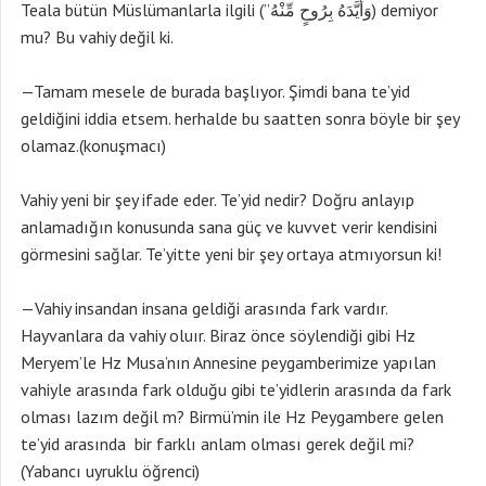
Teala bütün Müslümanlarla ilgili (”وَأَيَّدَهُ بِرُوحٍ مِّنْهُ) demiyor
mu? Bu vahiy değil ki.
—Tamam mesele de burada başlıyor. Şimdi bana te’yid
geldiğini iddia etsem. herhalde bu saatten sonra böyle bir şey
olamaz.(konuşmacı)
Vahiy yeni bir şey ifade eder. Te’yid nedir? Doğru anlayıp
anlamadığın konusunda sana güç ve kuvvet verir kendisini
görmesini sağlar. Te’yitte yeni bir şey ortaya atmıyorsun ki!
—Vahiy insandan insana geldiği arasında fark vardır.
Hayvanlara da vahiy oluır. Biraz önce söylendiği gibi Hz
Meryem’le Hz Musa’nın Annesine peygamberimize yapılan
vahiyle arasında fark olduğu gibi te’yidlerin arasında da fark
olması lazım değil m? Birmü’min ile Hz Peygambere gelen
te’yid arasında bir farklı anlam olması gerek değil mi?
(Yabancı uyruklu öğrenci)