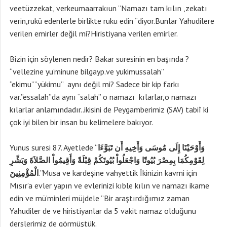
veetüzzekat, verkeumaarrakıun ”Namazı tam kılın ,zekatı
verin,rukü edenlerle birlikte ruku edin “diyor.Bunlar Yahudilere
verilen emirler değil mi?Hiristiyana verilen emirler.
Bizin için söylenen nedir? Bakar suresinin en başında ?
“vellezine yu’minune bilgayp.ve yukimussalah”
“ekimu””yükimu” aynı değil mi? Sadece bir kip farkı
var.”essalah”da aynı “salah” o namazı kılarlar,o namazı
kılarlar anlamındadır..ikisini de Peygamberimiz (SAV) tabiî ki
çok iyi bilen bir insan bu kelimelere bakıyor.
Yunus suresi 87. Ayetlede “
وَأَوْحَيْنَا إِلَى مُوسَى وَأَخِيهِ أَن تَبَوَّءَا
لِقَوْمِكُمَا بِمِصْرَ بُيُوتًا وَاجْعَلُواْ بُيُوتَكُمْ قِبْلَةً وَأَقِيمُواْ الصَّلاَةَ وَبَشِّرِ
الْمُؤْمِنِينَ
.”Musa ve kardeşine vahyettik İkinizin kavmi için
Mısır’a evler yapın ve evlerinizi kıble kılın ve namazı ikame
edin ve mü’minleri müjdele ”Bir araştırdığımız zaman
Yahudiler de ve hiristiyanlar da 5 vakit namaz olduğunu
derslerimiz de görmüştük.