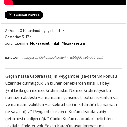
2 Ocak 2010 tarihinde yayınlandı.
Gösterim:
3.474
görüntülenme
Mukayeseli Fıkıh Müzakereleri
Etiketleri:
>
mukayeseli fıkıh müzakereleri
tebliğde cebrailin rolü
Geçen hafta Cebarail (as)’ın Peygamber (sav)’i te’yid konusu
üzerinde durmuştuk. En bilinen örneklerden birisi Ka’beyi
şerifte iki gün namaz kıldırmıştır. Namaz kıldırıdıysa bu
namazın abdesti var namazın içerisindeki bütün rükünleri var
ve namazın vakitleri var. Cebrail (as)’ın kıldırdığı bu namazı
ne sayacağız? Peygamber (sav) ‘e Kur’an dışında vahiy
getirmesi mi diyeceğiz? Çünkü Kur’an’da oradaki belirtilen
şekliyle ifadeler yok. Yoksa Kuran’ın uygulanması mı