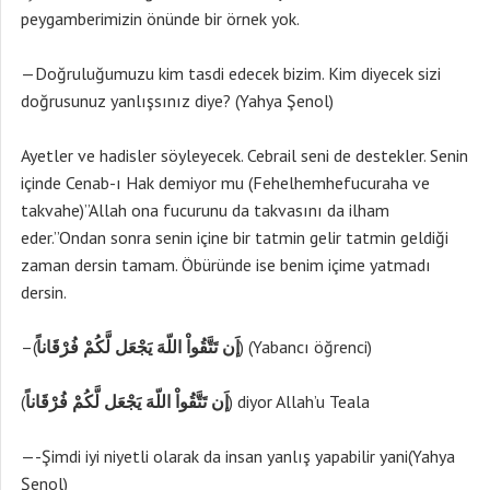
peygamberimizin önünde bir örnek yok.
—Doğruluğumuzu kim tasdi edecek bizim. Kim diyecek sizi
doğrusunuz yanlışsınız diye? (Yahya Şenol)
Ayetler ve hadisler söyleyecek. Cebrail seni de destekler. Senin
içinde Cenab-ı Hak demiyor mu (Fehelhemhefucuraha ve
takvahe)”Allah ona fucurunu da takvasını da ilham
eder.”Ondan sonra senin içine bir tatmin gelir tatmin geldiği
zaman dersin tamam. Öbüründe ise benim içime yatmadı
dersin.
–(
إَن تَتَّقُواْ اللّهَ يَجْعَل لَّكُمْ فُرْقَاناً
) (Yabancı öğrenci)
(
إَن تَتَّقُواْ اللّهَ يَجْعَل لَّكُمْ فُرْقَاناً
) diyor Allah’u Teala
—-Şimdi iyi niyetli olarak da insan yanlış yapabilir yani(Yahya
Şenol)