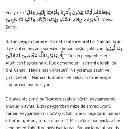
Enbiya 73 “
وَجَعَلْنَاهُمْ أَئِمَّةً يَهْدُونَ بِأَمْرِنَا وَأَوْحَيْنَا إِلَيْهِمْ فِعْلَ
الْخَيْرَاتِ وَإِقَامَ الصَّلَاةِ وَإِيتَاء الزَّكَاةِ وَكَانُوا لَنَا عَابِدِينَ
. “Yahya
Şenol.
Bütün peygamberlere “ikametissalahi”emrettik. Namazı kılın
diye. Zaten beyyine suresinde bunun başka şekli var. “
وَمَا أُمِرُوا
إِلَّا لِيَعْبُدُوا اللَّهَ مُخْلِصِينَ لَهُ الدِّينَ
” “ Bütün peygamberlere
Allah’tan başkasına kulluk etmemeleri . samimi olarak da
dini Cenab’ı Hakka has kılmaları” “ve yukimus salah ve
yu’tizzekat “ “Namazı kılmaları ve zekatı vermeleriişte
sağlam din budur.”diyor.
Dolayısıyla şimdi bu “ikametussalah” bütün peygamberde
olanların aynısı Bizin peygamberi mize de emrediliyor.O
zaman Peygamberimiz SAV çok tabi olarak insanların namaz
kıldığını görmüş olması lazım.O Mekke’deki panayırlara her
sene gelen Yahudi ve hiristiyanlarvar. Panayırlarda alışve riş