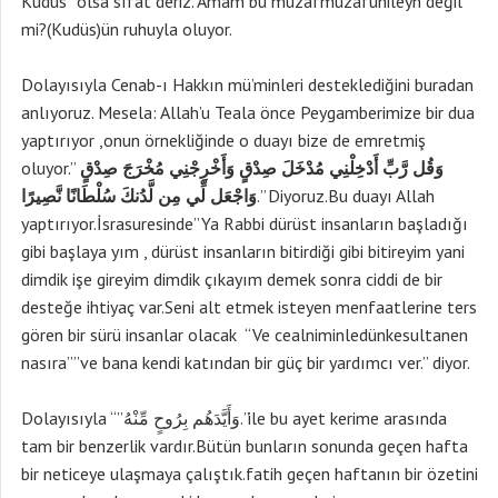
Kudüs” olsa sıfat deriz. Amam bu muzafmuzafunileyh değil
mi?(Kudüs)ün ruhuyla oluyor.
Dolayısıyla Cenab-ı Hakkın mü’minleri desteklediğini buradan
anlıyoruz. Mesela: Allah’u Teala önce Peygamberimize bir dua
yaptırıyor ,onun örnekliğinde o duayı bize de emretmiş
oluyor.”
وَقُل رَّبِّ أَدْخِلْنِي مُدْخَلَ صِدْقٍ وَأَخْرِجْنِي مُخْرَجَ صِدْقٍ
وَاجْعَل لِّي مِن لَّدُنكَ سُلْطَانًا نَّصِيرًا
.” Diyoruz.Bu duayı Allah
yaptırıyor.İsrasuresinde”Ya Rabbi dürüst insanların başladığı
gibi başlaya yım , dürüst insanların bitirdiği gibi bitireyim yani
dimdik işe gireyim dimdik çıkayım demek sonra ciddi de bir
desteğe ihtiyaç var.Seni alt etmek isteyen menfaatlerine ters
gören bir sürü insanlar olacak “Ve cealniminledünkesultanen
nasıra””ve bana kendi katından bir güç bir yardımcı ver.” diyor.
Dolayısıyla “”وَأَيَّدَهُم بِرُوحٍ مِّنْهُ.”ile bu ayet kerime arasında
tam bir benzerlik vardır.Bütün bunların sonunda geçen hafta
bir neticeye ulaşmaya çalıştık.fatih geçen haftanın bir özetini