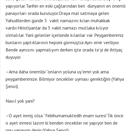
yapıyorlar.Tarihin en eski çağlarından beri dünyanın en önemli
panayırları orada kuruluyor.Oraya mal satmaya gelen
Yahudilerden günde 5 vakit namazını kılan muhakkak
vardır.Hiristiyanlar da 5 vakit namazı mutlaka kılıyor
olmalılar. Yani gelenler içerisinde kılanlar var. Peygamberimiz
bunların yaptıklarının hepsini görmüştür.Aynı emir veriliyor.
Bende aynısını yapmalıyım derken işte orada te’yi de ihtiyaç
duyuyor.
–Ama daha önemlisi “onların yoluna uy”emri yok ama
peygamberimize. Bilmiyor öncekiler uyması gerektiğini (Yahya
Şenol)
Nasıl yok yani?
–O ayet inmiş olsa “febihumamuktedih enam suresi”İlk önce
o ayet inmesi lazım ki benden öncekiler ne yapıyor ben de
onu yapayım desin.(Yahya Şenol)