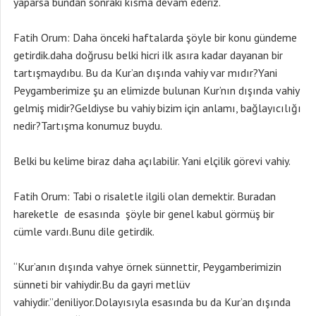
yaparsa bundan sonraki kısma devam ederiz.
Fatih Orum: Daha önceki haftalarda şöyle bir konu gündeme
getirdik.daha doğrusu belki hicri ilk asıra kadar dayanan bir
tartışmaydıbu. Bu da Kur’an dışında vahiy var mıdır?Yani
Peygamberimize şu an elimizde bulunan Kur’nın dışında vahiy
gelmiş midir?Geldiyse bu vahiy bizim için anlamı, bağlayıcılığı
nedir?Tartışma konumuz buydu.
Belki bu kelime biraz daha açılabilir. Yani elçilik görevi vahiy.
Fatih Orum: Tabi o risaletle ilgili olan demektir. Buradan
hareketle de esasında şöyle bir genel kabul görmüş bir
cümle vardı.Bunu dile getirdik.
“Kur’anın dışında vahye örnek sünnettir, Peygamberimizin
sünneti bir vahiydir.Bu da gayri metlüv
vahiydir.”deniliyor.Dolayısıyla esasında bu da Kur’an dışında