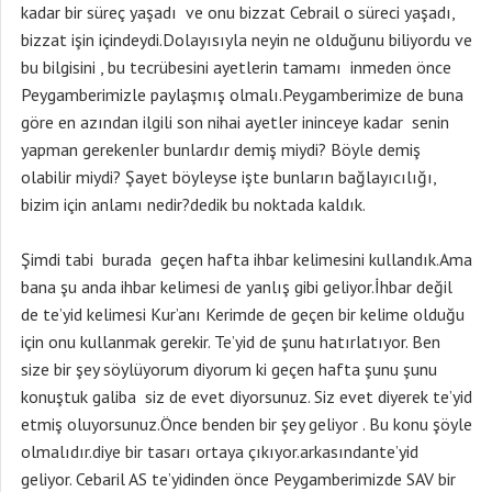
kadar bir süreç yaşadı ve onu bizzat Cebrail o süreci yaşadı,
bizzat işin içindeydi.Dolayısıyla neyin ne olduğunu biliyordu ve
bu bilgisini , bu tecrübesini ayetlerin tamamı inmeden önce
Peygamberimizle paylaşmış olmalı.Peygamberimize de buna
göre en azından ilgili son nihai ayetler ininceye kadar senin
yapman gerekenler bunlardır demiş miydi? Böyle demiş
olabilir miydi? Şayet böyleyse işte bunların bağlayıcılığı,
bizim için anlamı nedir?dedik bu noktada kaldık.
Şimdi tabi burada geçen hafta ihbar kelimesini kullandık.Ama
bana şu anda ihbar kelimesi de yanlış gibi geliyor.İhbar değil
de te’yid kelimesi Kur’anı Kerimde de geçen bir kelime olduğu
için onu kullanmak gerekir. Te’yid de şunu hatırlatıyor. Ben
size bir şey söylüyorum diyorum ki geçen hafta şunu şunu
konuştuk galiba siz de evet diyorsunuz. Siz evet diyerek te’yid
etmiş oluyorsunuz.Önce benden bir şey geliyor . Bu konu şöyle
olmalıdır.diye bir tasarı ortaya çıkıyor.arkasındante’yid
geliyor. Cebaril AS te’yidinden önce Peygamberimizde SAV bir