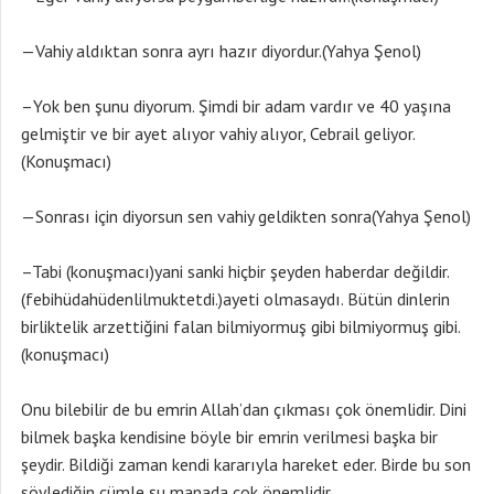
—Vahiy aldıktan sonra ayrı hazır diyordur.(Yahya Şenol)
–Yok ben şunu diyorum. Şimdi bir adam vardır ve 40 yaşına
gelmiştir ve bir ayet alıyor vahiy alıyor, Cebrail geliyor.
(Konuşmacı)
—Sonrası için diyorsun sen vahiy geldikten sonra(Yahya Şenol)
–Tabi (konuşmacı)yani sanki hiçbir şeyden haberdar değildir.
(febihüdahüdenlilmuktetdi.)ayeti olmasaydı. Bütün dinlerin
birliktelik arzettiğini falan bilmiyormuş gibi bilmiyormuş gibi.
(konuşmacı)
Onu bilebilir de bu emrin Allah’dan çıkması çok önemlidir. Dini
bilmek başka kendisine böyle bir emrin verilmesi başka bir
şeydir. Bildiği zaman kendi kararıyla hareket eder. Birde bu son
söylediğin cümle şu manada çok önemlidir.