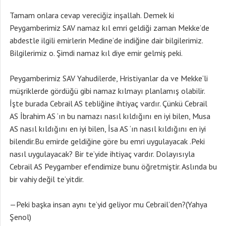
Tamam onlara cevap vereciğiz inşallah. Demek ki
Peygamberimiz SAV namaz kıl emri geldiği zaman Mekke’de
abdestle ilgili emirlerin Medine’de indiğine dair bilgilerimiz.
Bilgilerimiz o. Şimdi namaz kıl diye emir gelmiş peki.
Peygamberimiz SAV Yahudilerde, Hristiyanlar da ve Mekke’li
müşriklerde gördüğü gibi namaz kılmayı planlamış olabilir.
İşte burada Cebrail AS tebliğine ihtiyaç vardır. Çünkü Cebrail
AS İbrahim AS ‘ın bu namazı nasıl kıldığını en iyi bilen, Musa
AS nasıl kıldığını en iyi bilen, İsa AS ‘ın nasıl kıldığını en iyi
bilendir.Bu emirde geldiğine göre bu emri uygulayacak .Peki
nasıl uygulayacak? Bir te’yide ihtiyaç vardır. Dolayısıyla
Cebrail AS Peygamber efendimize bunu öğretmiştir. Aslında bu
bir vahiy değil te’yitdir.
—Peki başka insan aynı te’yid geliyor mu Cebrail’den?(Yahya
Şenol)