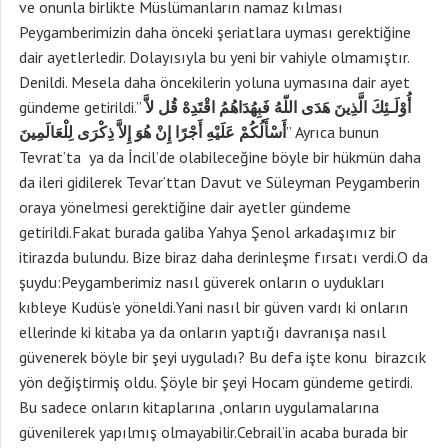
ve onunla birlikte Müslümanların namaz kılması
Peygamberimizin daha önceki şeriatlara uyması gerektiğine
dair ayetlerledir. Dolayısıyla bu yeni bir vahiyle olmamıştır.
Denildi. Mesela daha öncekilerin yoluna uymasına dair ayet
gündeme getirildi.”
أُوْلَـئِكَ الَّذِينَ هَدَى اللّهُ فَبِهُدَاهُمُ اقْتَدِهْ قُل لاَّ
أَسْأَلُكُمْ عَلَيْهِ أَجْرًا إِنْ هُوَ إِلاَّ ذِكْرَى لِلْعَالَمِينَ
” Ayrıca bunun
Tevrat’ta ya da İncil’de olabileceğine böyle bir hükmün daha
da ileri gidilerek Tevar’ttan Davut ve Süleyman Peygamberin
oraya yönelmesi gerektiğine dair ayetler gündeme
getirildi.Fakat burada galiba Yahya Şenol arkadaşımız bir
itirazda bulundu. Bize biraz daha derinleşme fırsatı verdi.O da
şuydu:Peygamberimiz nasıl güverek onların o uydukları
kıbleye Kudüs’e yöneldi.Yani nasıl bir güven vardı ki onların
ellerinde ki kitaba ya da onların yaptığı davranışa nasıl
güvenerek böyle bir şeyi uyguladı? Bu defa işte konu birazcık
yön değiştirmiş oldu. Şöyle bir şeyi Hocam gündeme getirdi.
Bu sadece onların kitaplarına ,onların uygulamalarına
güvenilerek yapılmış olmayabilir.Cebrail’in acaba burada bir