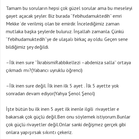
Tamam bu soruların hepsi çok güzel sorular ama bu meseleyi
gayet açacak şeyler. Biz burada “febihudamuktedih” emri
Mekke ‘de verilmiş olan bir emirdir. İncelediğimiz zaman
mutlaka başka şeylerde buluruz. İnşallah zamanla. Çünkü
“febihudamuktedih”ye de ulaşalı birkaç ay oldu. Geçen sene
bildiğimiz şey değildi.
–İlk inen sure “İkrabismiRabbikellezi –abdeniza salla” ortaya
çıkmadı mı?(Yabancı uyruklu öğrenci)
–İlk inen sure değil. İlk inen ilk 5 ayet . İlk 5 ayette yok
sonradan devam ediyor(Yahya Şenol Şenol)
İşte bütün bu ilk inen 5 ayet ilk inenle ilgili rivayetler e
bakarsak çok güçlü değil.Ben onu söylemek istiyorum.Bunlar
çok güçlü rivayetler değil.Onlar sanki değişmez gerçek gibi
onlara yapışırsak sıkıntı çekeriz.