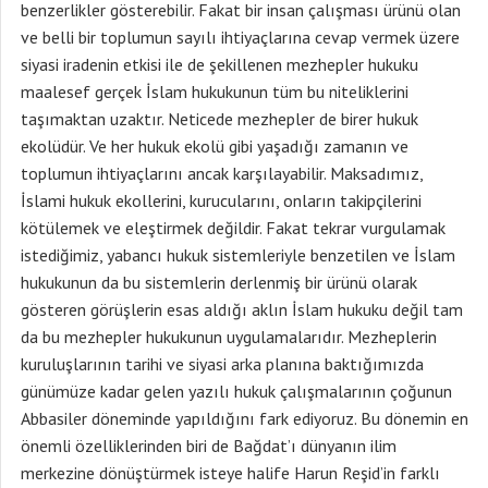
benzerlikler gösterebilir. Fakat bir insan çalışması ürünü olan
ve belli bir toplumun sayılı ihtiyaçlarına cevap vermek üzere
siyasi iradenin etkisi ile de şekillenen mezhepler hukuku
maalesef gerçek İslam hukukunun tüm bu niteliklerini
taşımaktan uzaktır. Neticede mezhepler de birer hukuk
ekolüdür. Ve her hukuk ekolü gibi yaşadığı zamanın ve
toplumun ihtiyaçlarını ancak karşılayabilir. Maksadımız,
İslami hukuk ekollerini, kurucularını, onların takipçilerini
kötülemek ve eleştirmek değildir. Fakat tekrar vurgulamak
istediğimiz, yabancı hukuk sistemleriyle benzetilen ve İslam
hukukunun da bu sistemlerin derlenmiş bir ürünü olarak
gösteren görüşlerin esas aldığı aklın İslam hukuku değil tam
da bu mezhepler hukukunun uygulamalarıdır. Mezheplerin
kuruluşlarının tarihi ve siyasi arka planına baktığımızda
günümüze kadar gelen yazılı hukuk çalışmalarının çoğunun
Abbasiler döneminde yapıldığını fark ediyoruz. Bu dönemin en
önemli özelliklerinden biri de Bağdat’ı dünyanın ilim
merkezine dönüştürmek isteye halife Harun Reşid’in farklı