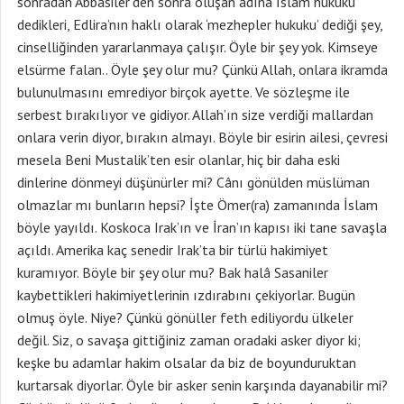
sonradan Abbasiler’den sonra oluşan adına İslam hukuku
dedikleri, Edlira’nın haklı olarak ‘mezhepler hukuku’ dediği şey,
cinselliğinden yararlanmaya çalışır. Öyle bir şey yok. Kimseye
elsürme falan.. Öyle şey olur mu? Çünkü Allah, onlara ikramda
bulunulmasını emrediyor birçok ayette. Ve sözleşme ile
serbest bırakılıyor ve gidiyor. Allah’ın size verdiği mallardan
onlara verin diyor, bırakın almayı. Böyle bir esirin ailesi, çevresi
mesela Beni Mustalik’ten esir olanlar, hiç bir daha eski
dinlerine dönmeyi düşünürler mi? Cânı gönülden müslüman
olmazlar mı bunların hepsi? İşte Ömer(ra) zamanında İslam
böyle yayıldı. Koskoca Irak’ın ve İran’ın kapısı iki tane savaşla
açıldı. Amerika kaç senedir Irak’ta bir türlü hakimiyet
kuramıyor. Böyle bir şey olur mu? Bak halâ Sasaniler
kaybettikleri hakimiyetlerinin ızdırabını çekiyorlar. Bugün
olmuş öyle. Niye? Çünkü gönüller feth ediliyordu ülkeler
değil. Siz, o savaşa gittiğiniz zaman oradaki asker diyor ki;
keşke bu adamlar hakim olsalar da biz de boyunduruktan
kurtarsak diyorlar. Öyle bir asker senin karşında dayanabilir mi?