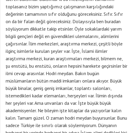
toplasanız bizim yaptığımız çalışmanın karşılığındaki
değerinin tamamının sıfır olduğunu göreceksiniz. Sıfır. Sıfır
on da bir falan değil göreceksiniz. Dolayısıyla ben buradan
söylüyorum dikkatle takip etsinler. Öyle sokaklardaki yarım
bilgili gençleri değil en güvendikleri ulemalarını, alimlerini
çağırsınlar. İlim merkezleri, araştırma merkezi, çeşitli böyle
ilginç isimlerle kurulan şeyler var. İşte, İslami ilimler
araştırma merkezi, kuran araştırmaları merkezi, bilmem ne,
şu enstütü, bu enstütü, onların hepsini harekete geçirsinler bir
ilmi cevap arasınlar. Hodri meydan. Bakın bugün
müslümanların bütün maddi imkanları onlara akıyor. Büyük
büyük binalar, geniş geniş imkanlar, toplantı salonları,
istemedikleri kadar elemanları, herşeyleri var. İlimin dışında
her şeyleri var. Ama unvanları da var. İşte büyük büyük
akademisyenler. Ne bileyim işte kitaplar da yazıyorlar kalın
kalın. Tamam güzel. O zaman hodri meydan buyursunlar. Bunu
sadece Türkiye ile sınırlı olarak söylemiyorum. Dünyanın
herhangi bir yerinde herhangi bir adına İslam alimi dedikleri kişi