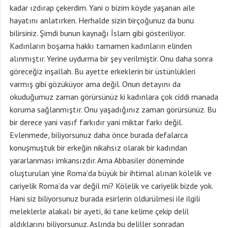
kadar ızdırap çekerdim. Yani o bizim köyde yaşanan aile
hayatını anlatırken. Herhalde sizin birçoğunuz da bunu
bilirsiniz. Şimdi bunun kaynağı İslam gibi gösteriliyor.
Kadınların boşama hakkı tamamen kadınların elinden
alınmıştır. Yerine uydurma bir şey verilmiştir. Onu daha sonra
göreceğiz inşallah. Bu ayette erkeklerin bir üstünlükleri
varmış gibi gözüküyor ama değil. Onun detayını da
okuduğumuz zaman görürsünüz ki kadınlara çok ciddi manada
koruma sağlanmıştır. Onu yaşadığınız zaman görürsünüz. Bu
bir derece yani vasıf farkıdır yani miktar farkı değil.
Evlenmede, biliyorsunuz daha önce burada defalarca
konuşmuştuk bir erkeğin nikahsız olarak bir kadından
yararlanması imkansızdır. Ama Abbasiler döneminde
oluşturulan yine Roma’da büyük bir ihtimal alınan kölelik ve
cariyelik Roma’da var değil mi? Kölelik ve cariyelik bizde yok.
Hani siz biliyorsunuz burada esirlerin öldürülmesi ile ilgili
meleklerle alakalı bir ayeti, iki tane kelime çekip delil
aldıklarını biliyorsunuz. Aslında bu deliller sonradan