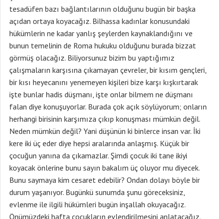
tesadüfen bazı bağlantılarının olduğunu bugün bir başka
açıdan ortaya koyacağız. Bilhassa kadınlar konusundaki
hükümlerin ne kadar yanlış şeylerden kaynaklandığını ve
bunun temelinin de Roma hukuku olduğunu burada bizzat
görmüş olacağız. Biliyorsunuz bizim bu yaptığımız
çalışmaların karşısına çıkamayan çevreler, bir kısım gençleri,
bir kısı heyecanını yenemeyen kişileri bize karşı kışkırtarak
işte bunlar hadis düşmanı, işte onlar bilmem ne düşmanı
falan diye konuşuyorlar. Burada çok açık söylüyorum; onların
herhangi birisinin karşımıza çıkıp konuşması mümkün değil.
Neden mümkün değil? Yani düşünün ki binlerce insan var. İki
kere iki üç eder diye hepsi aralarında anlaşmış. Küçük bir
çocuğun yanına da çıkamazlar. Şimdi çocuk iki tane ikiyi
koyacak önlerine bunu sayın bakalım üç oluyor mu diyecek.
Bunu saymaya kim cesaret edebilir? Ondan dolayı böyle bir
durum yaşanıyor. Bugünkü sunumda şunu göreceksiniz,
evlenme ile ilgili hükümleri bugün inşallah okuyacağız.
Önümüzdeki hafta çocukların evlendirilmesini anlatacağız.