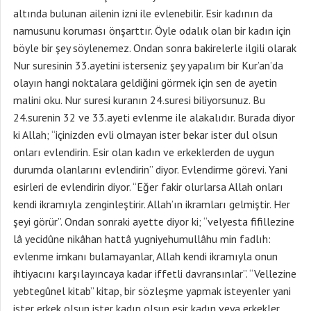
altında bulunan ailenin izni ile evlenebilir. Esir kadının da
namusunu koruması önşarttır. Öyle odalık olan bir kadın için
böyle bir şey söylenemez. Ondan sonra bakirelerle ilgili olarak
Nur suresinin 33.ayetini isterseniz şey yapalım bir Kur’an’da
olayın hangi noktalara geldiğini görmek için sen de ayetin
malini oku. Nur suresi kuranın 24.suresi biliyorsunuz. Bu
24.surenin 32 ve 33.ayeti evlenme ile alakalıdır. Burada diyor
ki Allah; “içinizden evli olmayan ister bekar ister dul olsun
onları evlendirin. Esir olan kadın ve erkeklerden de uygun
durumda olanlarını evlendirin” diyor. Evlendirme görevi. Yani
esirleri de evlendirin diyor. “Eğer fakir olurlarsa Allah onları
kendi ikramıyla zenginleştirir. Allah’ın ikramları gelmiştir. Her
şeyi görür”. Ondan sonraki ayette diyor ki; “velyesta fifillezine
lâ yecidûne nikâhan hattâ yugniyehumullâhu min fadlıh:
evlenme imkanı bulamayanlar, Allah kendi ikramıyla onun
ihtiyacını karşılayıncaya kadar iffetli davransınlar”. “Vellezine
yebtegûnel kitab” kitap, bir sözleşme yapmak isteyenler yani
ister erkek olsun ister kadın olsun esir kadın veya erkekler