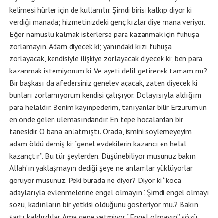
kelimesi hürler için de kullanılır. Şimdi birisi kalkıp diyor ki
verdiği manada; hizmetinizdeki genç kızlar diye mana veriyor.
Eğer namuslu kalmak isterlerse para kazanmak için fuhuşa
zorlamayın. Adam diyecek ki; yanındaki kızı fuhuşa
zorlayacak, kendisiyle ilişkiye zorlayacak diyecek ki; ben para
kazanmak istemiyorum ki. Ve ayeti delil getirecek tamam mı?
Bir başkası da afedersiniz genelev açacak, zaten diyecek ki
bunları zorlamıyorum kendisi çalışıyor. Dolayısıyla aldığım
para helaldır. Benim kayınpederim, tanıyanlar bilir Erzurum’un
en önde gelen ulemasındandır. En tepe hocalardan bir
tanesidir. O bana anlatmıştı. Orada, ismini söylemeyeyim
adam öldü demiş ki; “genel evdekilerin kazancı en helal
kazançtır”. Bu tür şeylerden. Düşünebiliyor musunuz bakın
Allah’ın yaklaşmayın dediği şeye ne anlamlar yüklüyorlar
görüyor musunuz. Peki burada ne diyor? Diyor ki “koca
adaylarıyla evlenmelerine engel olmayın”. Şimdi engel olmayı
sözü, kadınların bir yetkisi olduğunu gösteriyor mu.? Bakın
şartı kaldırdılar. Ama gene yetmiyor. “Engel olmayın” sözü,