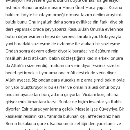
evleniyor rivayetlere göre. Bunun böyle olması da gerekiyor
aslında. Bunun araştırmasını Harun Ünal Hoca yaptı. Kurana
baktım, böyle bir olayın örneği olması lazım dedim araştırdı
buldu bunu. Onu inşallah daha sonra evlilikte din farkı diye bir
ders yaparsak orada şey yaparız. Resulullah Onunla evlenince
bütün diğer esirlerin hepsi de serbest bırakılıyor. Dolayısıyla
yani buradaki sözleşme de evlenme ile alakalı bir sözleşme.
Ondan sonra devam ediyor diyor ki burada; “ve âtûhum min
malillâhillezi âtâkum” bakın sözleştiğiniz kadın erkek, onlara
da Allah’ın size verdiği maldan da verin diyor. Esiriniz size bir
bedel getirmek istiyor ama ona mâli destek de verin diyor
Allah ayette. Siz ondan para alacaksınız ama şimdi bakın öyle
bir yapı oluşturuyor ki bu esirler ve onların ailesi ömür boyu
unutamayacakları borç altına giriyorlar. Vicdani borç altına
giriyor müslümanlara karşı. Bunlar ne biçim insanlar ya Rabbi
diyorlar. Esir olarak yanlarına geldik. Mesela işte Cüveyriye. Bir
kabilenin reisinin kızı. Yanında bulunan kişi, affederdiniz hani
Roma hukukuna göre olsa bunun cinselliğinden yararlanır ve