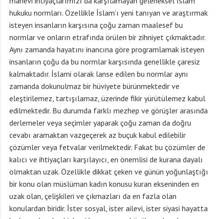
manevi ihtiyaçlarımızı da karşılamayan geleneksel İslam
hukuku normları. Özellikle İslam’ı yeni tanıyan ve araştırmak
isteyen insanların karşısına çoğu zaman maalesef bu
normlar ve onların etrafında örülen bir zihniyet çıkmaktadır.
Aynı zamanda hayatını inancına göre programlamak isteyen
insanların çoğu da bu normlar karşısında genellikle çaresiz
kalmaktadır. İslami olarak lanse edilen bu normlar aynı
zamanda dokunulmaz bir hüviyete bürünmektedir ve
eleştirilemez, tartışılamaz, üzerinde fikir yürütülemez kabul
edilmektedir. Bu durumda farklı mezhep ve görüşler arasında
derlemeler veya seçimler yaparak çoğu zaman da doğru
cevabı aramaktan vazgeçerek az buçuk kabul edilebilir
çözümler veya fetvalar verilmektedir. Fakat bu çözümler de
kalıcı ve ihtiyaçları karşılayıcı, en önemlisi de kurana dayalı
olmaktan uzak. Özellikle dikkat çeken ve günün yoğunlaştığı
bir konu olan müslüman kadın konusu kuran ekseninden en
uzak olan, çelişkileri ve çıkmazları da en fazla olan
konulardan biridir. İster sosyal, ister ailevi, ister siyasi hayatta