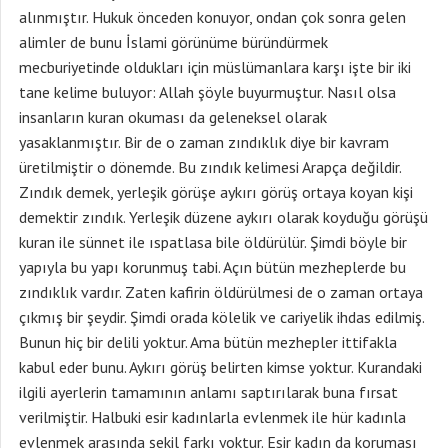
alınmıştır. Hukuk önceden konuyor, ondan çok sonra gelen
alimler de bunu İslami görünüme büründürmek
mecburiyetinde oldukları için müslümanlara karşı işte bir iki
tane kelime buluyor: Allah şöyle buyurmuştur. Nasıl olsa
insanların kuran okuması da geleneksel olarak
yasaklanmıştır. Bir de o zaman zındıklık diye bir kavram
üretilmiştir o dönemde. Bu zındık kelimesi Arapça değildir.
Zındık demek, yerleşik görüşe aykırı görüş ortaya koyan kişi
demektir zındık. Yerleşik düzene aykırı olarak koyduğu görüşü
kuran ile sünnet ile ıspatlasa bile öldürülür. Şimdi böyle bir
yapıyla bu yapı korunmuş tabi. Açın bütün mezheplerde bu
zındıklık vardır. Zaten kafirin öldürülmesi de o zaman ortaya
çıkmış bir şeydir. Şimdi orada kölelik ve cariyelik ihdas edilmiş.
Bunun hiç bir delili yoktur. Ama bütün mezhepler ittifakla
kabul eder bunu. Aykırı görüş belirten kimse yoktur. Kurandaki
ilgili ayerlerin tamamının anlamı saptırılarak buna fırsat
verilmiştir. Halbuki esir kadınlarla evlenmek ile hür kadınla
evlenmek arasında şekil farkı yoktur. Esir kadın da koruması