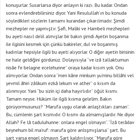
konuşurlar. Susarlarsa diyor anlayın ki razı. Bu kadar. Ondan
sonra evlendirebilirsiniz diyor. Yani Resulullah’ın bu konuda
söyledikleri sözlerin tamamı kurandan çıkarılmadır. Şimdi
mezhepler ne yapmıştır. Şafi, Maliki ve Hambeli mezhepleri
bu ayeti nasıl delil almışlar bir bakın şimdi. Ayetin boşanma
ile ilgisini kesmek için çünkü bakireler, dul ve boşanmış
kadınlar hepsiyle ilgili bu ayeti alıyorlar. O diğer ayetin birisinin
ne hale geldiğini gördünüz. Dolayısıyla “ve izâ tallaktumun
nisâe fe belagne ecelehunne” oraya kadar kısım yok. Onu
almıyorlar. Ondan sonra “men kâne minkum yu’minu billâhi vel
yevmil âhiri zâlikum ezkâ lekum ve ather” o kısım da
alınmıyor. Yani “bu sizin içi daha hayırlıdır” öğüt kısmı.
Tamam neyse. Hüküm ile ilgili kısma gelelim. Bakın
görüyormusunuz? “Marufa uygu olarak anlaştıkları zaman”.
Bu, cümlenin şart kısmıdır. O kısmı da almamışlardır. Ne diyor
Allah? Fe lâ taduluhunne: onlara engel olmayın”. “İzâ terâdav
beynehum bil ma’ruf: marufa göre anlsşmışlarsa” şart. Bu
şart varsa engel olmayın. Şart kaldırılıyor. “Marufa göre