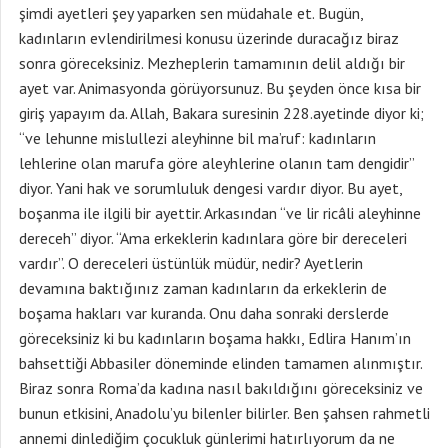
şimdi ayetleri şey yaparken sen müdahale et. Bugün,
kadınların evlendirilmesi konusu üzerinde duracağız biraz
sonra göreceksiniz. Mezheplerin tamamının delil aldığı bir
ayet var. Animasyonda görüyorsunuz. Bu şeyden önce kısa bir
giriş yapayım da. Allah, Bakara suresinin 228.ayetinde diyor ki;
“ve lehunne mislullezi aleyhinne bil ma’ruf: kadınların
lehlerine olan marufa göre aleyhlerine olanın tam dengidir”
diyor. Yani hak ve sorumluluk dengesi vardır diyor. Bu ayet,
boşanma ile ilgili bir ayettir. Arkasından “ve lir ricâli aleyhinne
dereceh” diyor. “Ama erkeklerin kadınlara göre bir dereceleri
vardır”. O dereceleri üstünlük müdür, nedir? Ayetlerin
devamına baktığınız zaman kadınların da erkeklerin de
boşama hakları var kuranda. Onu daha sonraki derslerde
göreceksiniz ki bu kadınların boşama hakkı, Edlira Hanım’ın
bahsettiği Abbasiler döneminde elinden tamamen alınmıştır.
Biraz sonra Roma’da kadına nasıl bakıldığını göreceksiniz ve
bunun etkisini, Anadolu’yu bilenler bilirler. Ben şahsen rahmetli
annemi dinlediğim çocukluk günlerimi hatırlıyorum da ne