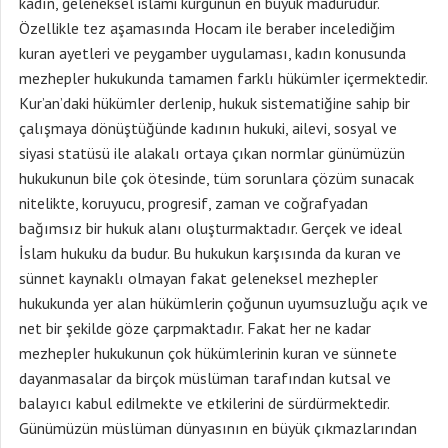
kadın, geleneksel islami kurgunun en büyük madurudur.
Özellikle tez aşamasında Hocam ile beraber incelediğim
kuran ayetleri ve peygamber uygulaması, kadın konusunda
mezhepler hukukunda tamamen farklı hükümler içermektedir.
Kur’an’daki hükümler derlenip, hukuk sistematiğine sahip bir
çalışmaya dönüştüğünde kadının hukuki, ailevi, sosyal ve
siyasi statüsü ile alakalı ortaya çıkan normlar günümüzün
hukukunun bile çok ötesinde, tüm sorunlara çözüm sunacak
nitelikte, koruyucu, progresif, zaman ve coğrafyadan
bağımsız bir hukuk alanı oluşturmaktadır. Gerçek ve ideal
İslam hukuku da budur. Bu hukukun karşısında da kuran ve
sünnet kaynaklı olmayan fakat geleneksel mezhepler
hukukunda yer alan hükümlerin çoğunun uyumsuzluğu açık ve
net bir şekilde göze çarpmaktadır. Fakat her ne kadar
mezhepler hukukunun çok hükümlerinin kuran ve sünnete
dayanmasalar da birçok müslüman tarafından kutsal ve
balayıcı kabul edilmekte ve etkilerini de sürdürmektedir.
Günümüzün müslüman dünyasının en büyük çıkmazlarından