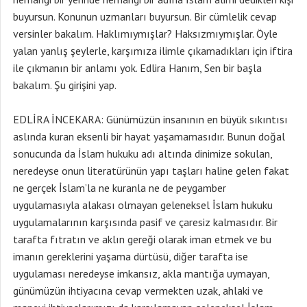
buyursun. Konunun uzmanları buyursun. Bir cümlelik cevap
versinler bakalım. Haklımıymışlar? Haksızmıymışlar. Öyle
yalan yanlış şeylerle, karşımıza ilimle çıkamadıkları için iftira
ile çıkmanın bir anlamı yok. Edlira Hanım, Sen bir başla
bakalım. Şu girişini yap.
EDLİRA İNCEKARA: Günümüzün insanının en büyük sıkıntısı
aslında kuran eksenli bir hayat yaşamamasıdır. Bunun doğal
sonucunda da İslam hukuku adı altında dinimize sokulan,
neredeyse onun literatürünün yapı taşları haline gelen fakat
ne gerçek İslam’la ne kuranla ne de peygamber
uygulamasıyla alakası olmayan geleneksel İslam hukuku
uygulamalarının karşısında pasif ve çaresiz kalmasıdır. Bir
tarafta fıtratın ve aklın gereği olarak iman etmek ve bu
imanın gereklerini yaşama dürtüsü, diğer tarafta ise
uygulaması neredeyse imkansız, akla mantığa uymayan,
günümüzün ihtiyacına cevap vermekten uzak, ahlaki ve