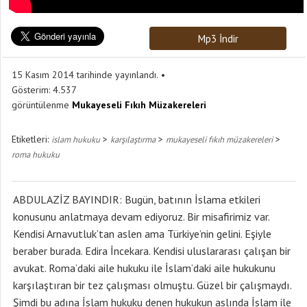
Mp3 İndir
15 Kasım 2014 tarihinde yayınlandı.
Gösterim:
4.537
görüntülenme
Mukayeseli Fıkıh Müzakereleri
Etiketleri:
>
>
>
islam hukuku
karşılaştırma
mukayeseli fıkıh müzakereleri
roma hukuku
ABDULAZİZ BAYINDIR: Bugün, batının İslama etkileri
konusunu anlatmaya devam ediyoruz. Bir misafirimiz var.
Kendisi Arnavutluk’tan aslen ama Türkiye’nin gelini. Eşiyle
beraber burada. Edira İncekara. Kendisi uluslararası çalışan bir
avukat. Roma’daki aile hukuku ile İslam’daki aile hukukunu
karşılaştıran bir tez çalışması olmuştu. Güzel bir çalışmaydı.
Şimdi bu adına İslam hukuku denen hukukun aslında İslam ile