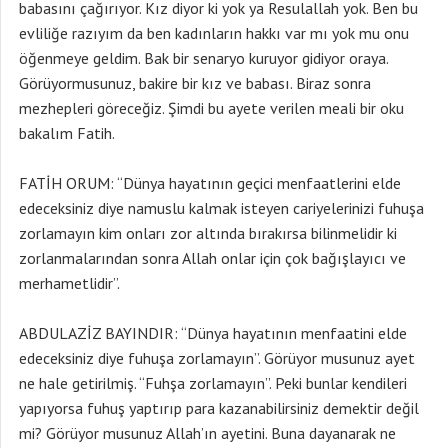
babasını çağırıyor. Kız diyor ki yok ya Resulallah yok. Ben bu
evliliğe razıyım da ben kadınların hakkı var mı yok mu onu
öğenmeye geldim. Bak bir senaryo kuruyor gidiyor oraya.
Görüyormusunuz, bakire bir kız ve babası. Biraz sonra
mezhepleri göreceğiz. Şimdi bu ayete verilen meali bir oku
bakalım Fatih.
FATİH ORUM: “Dünya hayatının geçici menfaatlerini elde
edeceksiniz diye namuslu kalmak isteyen cariyelerinizi fuhuşa
zorlamayın kim onları zor altında bırakırsa bilinmelidir ki
zorlanmalarından sonra Allah onlar için çok bağışlayıcı ve
merhametlidir”.
ABDULAZİZ BAYINDIR: “Dünya hayatının menfaatini elde
edeceksiniz diye fuhuşa zorlamayın”. Görüyor musunuz ayet
ne hale getirilmiş. “Fuhşa zorlamayın”. Peki bunlar kendileri
yapıyorsa fuhuş yaptırıp para kazanabilirsiniz demektir değil
mi? Görüyor musunuz Allah’ın ayetini. Buna dayanarak ne