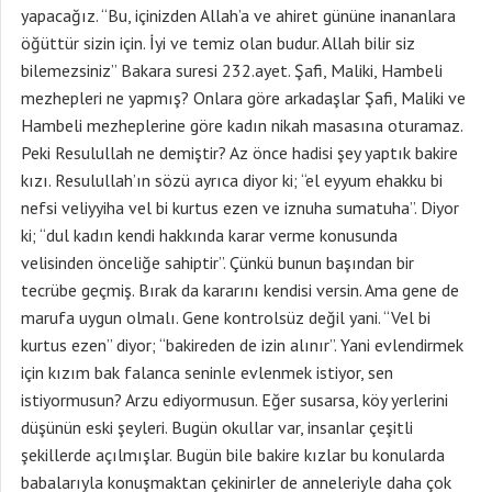
yapacağız. “Bu, içinizden Allah’a ve ahiret gününe inananlara
öğüttür sizin için. İyi ve temiz olan budur. Allah bilir siz
bilemezsiniz” Bakara suresi 232.ayet. Şafi, Maliki, Hambeli
mezhepleri ne yapmış? Onlara göre arkadaşlar Şafi, Maliki ve
Hambeli mezheplerine göre kadın nikah masasına oturamaz.
Peki Resulullah ne demiştir? Az önce hadisi şey yaptık bakire
kızı. Resulullah’ın sözü ayrıca diyor ki; “el eyyum ehakku bi
nefsi veliyyiha vel bi kurtus ezen ve iznuha sumatuha”. Diyor
ki; “dul kadın kendi hakkında karar verme konusunda
velisinden önceliğe sahiptir”. Çünkü bunun başından bir
tecrübe geçmiş. Bırak da kararını kendisi versin. Ama gene de
marufa uygun olmalı. Gene kontrolsüz değil yani. “Vel bi
kurtus ezen” diyor; “bakireden de izin alınır”. Yani evlendirmek
için kızım bak falanca seninle evlenmek istiyor, sen
istiyormusun? Arzu ediyormusun. Eğer susarsa, köy yerlerini
düşünün eski şeyleri. Bugün okullar var, insanlar çeşitli
şekillerde açılmışlar. Bugün bile bakire kızlar bu konularda
babalarıyla konuşmaktan çekinirler de anneleriyle daha çok