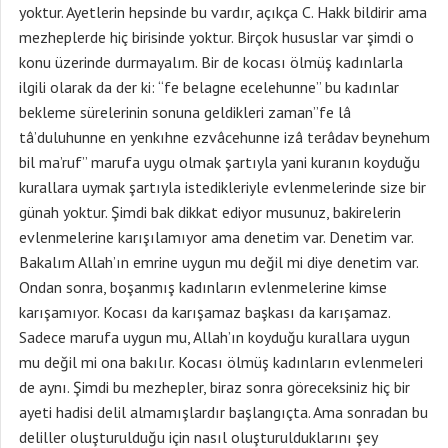
yoktur. Ayetlerin hepsinde bu vardır, açıkça C. Hakk bildirir ama
mezheplerde hiç birisinde yoktur. Birçok hususlar var şimdi o
konu üzerinde durmayalım. Bir de kocası ölmüş kadınlarla
ilgili olarak da der ki: “fe belagne ecelehunne” bu kadınlar
bekleme sürelerinin sonuna geldikleri zaman”fe lâ
tâ’duluhunne en yenkıhne ezvâcehunne izâ terâdav beynehum
bil ma’ruf” marufa uygu olmak şartıyla yani kuranın koyduğu
kurallara uymak şartıyla istedikleriyle evlenmelerinde size bir
günah yoktur. Şimdi bak dikkat ediyor musunuz, bakirelerin
evlenmelerine karışılamıyor ama denetim var. Denetim var.
Bakalım Allah’ın emrine uygun mu değil mi diye denetim var.
Ondan sonra, boşanmış kadınların evlenmelerine kimse
karışamıyor. Kocası da karışamaz başkası da karışamaz.
Sadece marufa uygun mu, Allah’ın koyduğu kurallara uygun
mu değil mi ona bakılır. Kocası ölmüş kadınların evlenmeleri
de aynı. Şimdi bu mezhepler, biraz sonra göreceksiniz hiç bir
ayeti hadisi delil almamışlardır başlangıçta. Ama sonradan bu
deliller oluşturulduğu için nasıl oluşturulduklarını şey