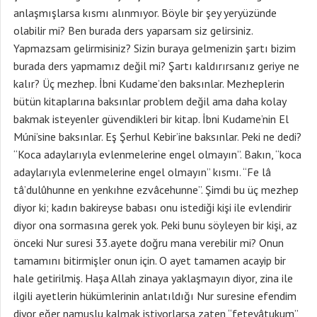
anlaşmışlarsa kısmı alınmıyor. Böyle bir şey yeryüzünde
olabilir mi? Ben burada ders yaparsam siz gelirsiniz.
Yapmazsam gelirmisiniz? Sizin buraya gelmenizin şartı bizim
burada ders yapmamız değil mi? Şartı kaldırırsanız geriye ne
kalır? Üç mezhep. İbni Kudame’den baksınlar. Mezheplerin
bütün kitaplarına baksınlar problem değil ama daha kolay
bakmak isteyenler güvendikleri bir kitap. İbni Kudame’nin El
Múni’sine baksınlar. Eş Şerhul Kebir’ine baksınlar. Peki ne dedi?
“Koca adaylarıyla evlenmelerine engel olmayın”. Bakın, “koca
adaylarıyla evlenmelerine engel olmayın” kısmı. “Fe lâ
tâ’dulûhunne en yenkıhne ezvâcehunne”. Şimdi bu üç mezhep
diyor ki; kadın bakireyse babası onu istediği kişi ile evlendirir
diyor ona sormasına gerek yok. Peki bunu söyleyen bir kişi, az
önceki Nur suresi 33.ayete doğru mana verebilir mi? Onun
tamamını bitirmişler onun için. O ayet tamamen acayip bir
hale getirilmiş. Haşa Allah zinaya yaklaşmayın diyor, zina ile
ilgili ayetlerin hükümlerinin anlatıldığı Nur suresine efendim
diyor eğer namuslu kalmak istiyorlarsa zaten “feteyâtukum”