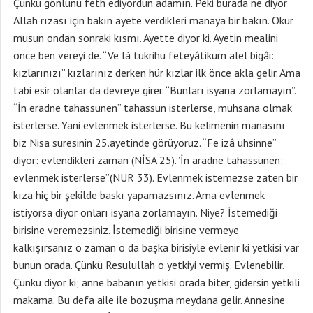
Çünkü gönlünü feth ediyordun adamın. Peki burada ne diyor
Allah rızası için bakın ayete verdikleri manaya bir bakın. Okur
musun ondan sonraki kısmı. Ayette diyor ki. Ayetin mealini
önce ben vereyi de. “Ve là tukrihu feteyâtikum alel bigâi:
kızlarınızı” kızlarınız derken hür kızlar ilk önce akla gelir. Ama
tabi esir olanlar da devreye girer. “Bunları isyana zorlamayın”.
“İn eradne tahassunen” tahassun isterlerse, muhsana olmak
isterlerse. Yani evlenmek isterlerse. Bu kelimenin manasını
biz Nisa suresinin 25.ayetinde görüyoruz. “Fe izâ uhsinne”
diyor: evlendikleri zaman (NİSA 25).”İn aradne tahassunen:
evlenmek isterlerse”(NUR 33). Evlenmek istemezse zaten bir
kıza hiç bir şekilde baskı yapamazsınız. Ama evlenmek
istiyorsa diyor onları isyana zorlamayın. Niye? İstemediği
birisine veremezsiniz. İstemediği birisine vermeye
kalkışırsanız o zaman o da başka birisiyle evlenir ki yetkisi var
bunun orada. Çünkü Resulullah o yetkiyi vermiş. Evlenebilir.
Çünkü diyor ki; anne babanın yetkisi orada biter, gidersin yetkili
makama. Bu defa aile ile bozuşma meydana gelir. Annesine