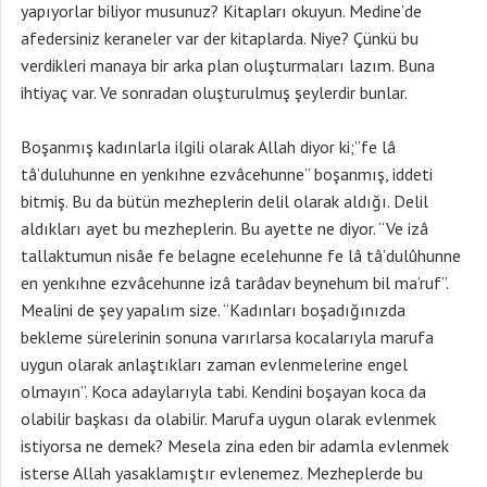
yapıyorlar biliyor musunuz? Kitapları okuyun. Medine’de
afedersiniz keraneler var der kitaplarda. Niye? Çünkü bu
verdikleri manaya bir arka plan oluşturmaları lazım. Buna
ihtiyaç var. Ve sonradan oluşturulmuş şeylerdir bunlar.
Boşanmış kadınlarla ilgili olarak Allah diyor ki;”fe lâ
tâ’duluhunne en yenkıhne ezvâcehunne” boşanmış, iddeti
bitmiş. Bu da bütün mezheplerin delil olarak aldığı. Delil
aldıkları ayet bu mezheplerin. Bu ayette ne diyor. “Ve izâ
tallaktumun nisâe fe belagne ecelehunne fe lâ tâ’dulûhunne
en yenkıhne ezvâcehunne izâ tarâdav beynehum bil ma’ruf”.
Mealini de şey yapalım size. “Kadınları boşadığınızda
bekleme sürelerinin sonuna varırlarsa kocalarıyla marufa
uygun olarak anlaştıkları zaman evlenmelerine engel
olmayın”. Koca adaylarıyla tabi. Kendini boşayan koca da
olabilir başkası da olabilir. Marufa uygun olarak evlenmek
istiyorsa ne demek? Mesela zina eden bir adamla evlenmek
isterse Allah yasaklamıştır evlenemez. Mezheplerde bu