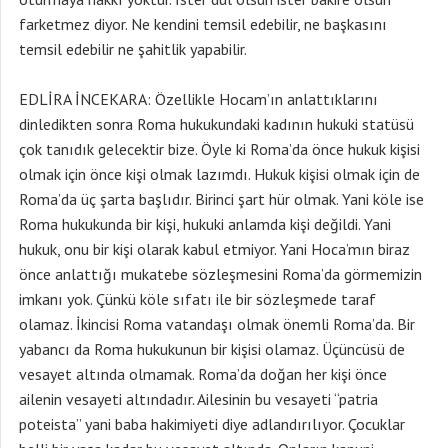
farketmez diyor. Ne kendini temsil edebilir, ne başkasını
temsil edebilir ne şahitlik yapabilir.
EDLİRA İNCEKARA: Özellikle Hocam’ın anlattıklarını
dinledikten sonra Roma hukukundaki kadının hukuki statüsü
çok tanıdık gelecektir bize. Öyle ki Roma’da önce hukuk kişisi
olmak için önce kişi olmak lazımdı. Hukuk kişisi olmak için de
Roma’da üç şarta başlıdır. Birinci şart hür olmak. Yani köle ise
Roma hukukunda bir kişi, hukuki anlamda kişi değildi. Yani
hukuk, onu bir kişi olarak kabul etmiyor. Yani Hoca’mın biraz
önce anlattığı mukatebe sözleşmesini Roma’da görmemizin
imkanı yok. Çünkü köle sıfatı ile bir sözleşmede taraf
olamaz. İkincisi Roma vatandaşı olmak önemli Roma’da. Bir
yabancı da Roma hukukunun bir kişisi olamaz. Üçüncüsü de
vesayet altında olmamak. Roma’da doğan her kişi önce
ailenin vesayeti altındadır. Ailesinin bu vesayeti “patria
poteista” yani baba hakimiyeti diye adlandırılıyor. Çocuklar