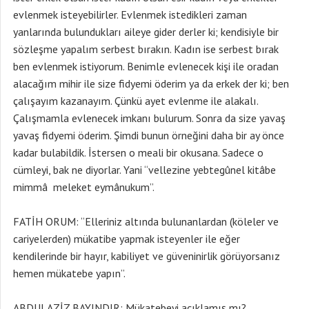
evlenmek isteyebilirler. Evlenmek istedikleri zaman
yanlarında bulundukları aileye gider derler ki; kendisiyle bir
sözleşme yapalım serbest bırakın. Kadın ise serbest bırak
ben evlenmek istiyorum. Benimle evlenecek kişi ile oradan
alacağım mihir ile size fidyemi öderim ya da erkek der ki; ben
çalışayım kazanayım. Çünkü ayet evlenme ile alakalı.
Çalışmamla evlenecek imkanı bulurum. Sonra da size yavaş
yavaş fidyemi öderim. Şimdi bunun örneğini daha bir ay önce
kadar bulabildik. İstersen o meali bir okusana. Sadece o
cümleyi, bak ne diyorlar. Yani “vellezine yebtegûnel kitâbe
mimmâ meleket eymânukum”.
FATİH ORUM: “Elleriniz altında bulunanlardan (köleler ve
cariyelerden) mükatibe yapmak isteyenler ile eğer
kendilerinde bir hayır, kabiliyet ve güveninirlik görüyorsanız
hemen mükatebe yapın”.
ABDULAZİZ BAYINDIR: Mükatebeyi açıklamış mı?