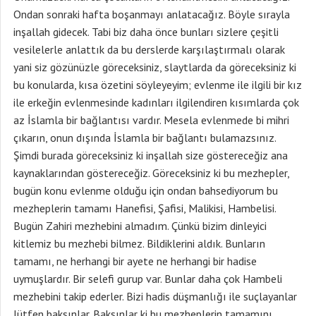
Ondan sonraki hafta boşanmayı anlatacağız. Böyle sırayla
inşallah gidecek. Tabi biz daha önce bunları sizlere çeşitli
vesilelerle anlattık da bu derslerde karşılaştırmalı olarak
yani siz gözünüzle göreceksiniz, slaytlarda da göreceksiniz ki
bu konularda, kısa özetini söyleyeyim; evlenme ile ilgili bir kız
ile erkeğin evlenmesinde kadınları ilgilendiren kısımlarda çok
az İslamla bir bağlantısı vardır. Mesela evlenmede bi mihri
çıkarın, onun dışında İslamla bir bağlantı bulamazsınız.
Şimdi burada göreceksiniz ki inşallah size göstereceğiz ana
kaynaklarından göstereceğiz. Göreceksiniz ki bu mezhepler,
bugün konu evlenme olduğu için ondan bahsediyorum bu
mezheplerin tamamı Hanefisi, Şafisi, Malikisi, Hambelisi.
Bugün Zahiri mezhebini almadım. Çünkü bizim dinleyici
kitlemiz bu mezhebi bilmez. Bildiklerini aldık. Bunların
tamamı, ne herhangi bir ayete ne herhangi bir hadise
uymuşlardır. Bir selefi gurup var. Bunlar daha çok Hambeli
mezhebini takip ederler. Bizi hadis düşmanlığı ile suçlayanlar
lütfen baksınlar. Baksınlar ki bu mezheplerin tamamını