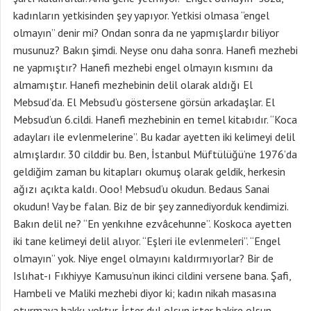
kadınların yetkisinden şey yapıyor. Yetkisi olmasa “engel
olmayın” denir mi? Ondan sonra da ne yapmışlardır biliyor
musunuz? Bakın şimdi. Neyse onu daha sonra. Hanefi mezhebi
ne yapmıştır? Hanefi mezhebi engel olmayın kısmını da
almamıştır. Hanefi mezhebinin delil olarak aldığı El
Mebsud’da. El Mebsud’u göstersene görsün arkadaşlar. El
Mebsud’un 6.cildi. Hanefi mezhebinin en temel kitabıdır. “Koca
adayları ile evlenmelerine”. Bu kadar ayetten iki kelimeyi delil
almışlardır. 30 cilddir bu. Ben, İstanbul Müftülüğü’ne 1976’da
geldiğim zaman bu kitapları okumuş olarak geldik, herkesin
ağızı açıkta kaldı. Ooo! Mebsud’u okudun. Bedaus Sanai
okudun! Vay be falan. Biz de bir şey zannediyorduk kendimizi.
Bakın delil ne? “En yenkıhne ezvâcehunne”. Koskoca ayetten
iki tane kelimeyi delil alıyor. “Eşleri ile evlenmeleri”. “Engel
olmayın” yok. Niye engel olmayını kaldırmıyorlar? Bir de
Islıhat-ı Fıkhiyye Kamusu’nun ikinci cildini versene bana. Şafi,
Hambeli ve Maliki mezhebi diyor ki; kadın nikah masasına
oturmaya hakkı yoktur. İster dul olsun ister bakire olsun