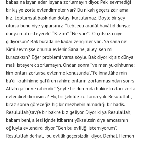
babasına isyan eder. İsyana zorlamayın diyor. Peki sevmediği
bir kişiye zorla evlendirmeler var? Bu nikah geçersizdir ama
kız, toplumsal baskıdan dolayı kurtulamaz. Böyle bir şey
olursa bunu niye yaparsınız “tebtegu aradâl hayâtid dunya:
dünya malı isteyerek”. “Kızım”. “Ne var?”. “O çulsuza niye
gidiyorsun? Bak burada ne kadar zenginler var”. Ya sana ne!
Kimi sevmişse onunla evlenir. Sana ne, aileyi sen mi
kuracaksın? Eğer problemi varsa söyle. Bak diyor ki; siz dünya
malı isteyerek zorlamayın. Ondan sonra “ve men yukrihhunne:
kim onları zorlarsa evlenme konusunda”,”fe innallâhe min
ba’di ikrahihinne gafûrun rahim: onların zorlanmasından sonrs
Allah gafur ve rahimdir”. Şöyle bir durumda bakire kızları zorla
evlendirebilirmisiniz? Hiç bir şekilde zorlama yok. Resulullah,
biraz sonra göreceğiz hiç bir mezhebin almadığı bir hadis.
Resulullah(sav)’e bir bakire kız geliyor. Diyor ki ya Resulallah,
babam beni, ailesi içinde itibarını yükseltsin diye amcasının
oğluyla evlendirdi diyor. “Ben bu evliliği istemiyorum”.
Resulullah derhal, “bu evlilik geçersizdir” diyor. Derhal. Hemen