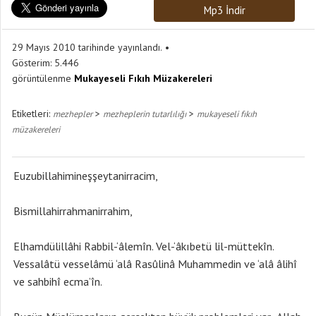
Mp3 İndir
29 Mayıs 2010 tarihinde yayınlandı.
Gösterim:
5.446
görüntülenme
Mukayeseli Fıkıh Müzakereleri
Etiketleri:
>
>
mezhepler
mezheplerin tutarlılığı
mukayeseli fıkıh
müzakereleri
Euzubillahimineşşeytanirracim,
Bismillahirrahmanirrahim,
Elhamdülillâhi Rabbil-‘âlemîn. Vel-‘âkıbetü lil-müttekîn.
Vessalâtü vesselâmü ‘alâ Rasûlinâ Muhammedin ve ‘alâ âlihî
ve sahbihî ecma’în.