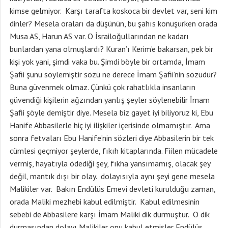
kimse gelmiyor. Karşı tarafta koskoca bir devlet var, seni kim
dinler? Mesela oraları da düşünün, bu şahıs konuşurken orada
Musa AS, Harun AS var. O İsrailoğullarından ne kadarı
bunlardan yana olmuşlardı? Kuran’ı Kerim’e bakarsan, pek bir
kişi yok yani, şimdi vaka bu. Şimdi böyle bir ortamda, İmam
Şafii şunu söylemiştir sözü ne derece İmam Şafii’nin sözüdür?
Buna güvenmek olmaz. Çünkü çok rahatlıkla insanların
güvendiği kişilerin ağzından yanlış şeyler söylenebilir İmam
Şafii şöyle demiştir diye. Mesela biz gayet iyi biliyoruz ki, Ebu
Hanife Abbasilerle hiç iyi ilişkiler içerisinde olmamıştır. Ama
sonra fetvaları Ebu Hanife’nin sözleri diye Abbasilerin bir tek
cümlesi geçmiyor şeylerde, fıkıh kitaplarında. Fiilen mücadele
vermiş, hayatıyla ödediği şey, fıkha yansımamış, olacak şey
değil, mantık dışı bir olay. dolayısıyla aynı şeyi gene mesela
Malikiler var. Bakın Endülüs Emevi devleti kurulduğu zaman,
orada Maliki mezhebi kabul edilmiştir. Kabul edilmesinin
sebebi de Abbasilere karşı İmam Maliki dik durmuştur. O dik
durmasından dolayı Malikiler onu kabul etmişler Endülüs