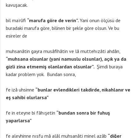
kavuşacak.
bil ma’rûfi
“marufa göre de verin”.
Yani onun ölçüsü de
buradaki marufa göre, bilinen bir şekle göre olsun. Ve bu
esireler de
muhsanâtin gayra musâfihâtin ve lâ muttehızâti ahdân,
“muhsana olsunlar (yani namuslu olsunlar), açık ya da
gizli zina etmemiş olanlardan olsunlar”.
Şimdi buraya
kadar problem yok. Bundan sonra,
fe izâ uhsinne
“bunlar evlendikleri takdirde, nikahlanır ve
eş sahibi olurlarsa”
fe in eteyne bi fâhışetin
“bundan sonra bir fuhuş
yaparlarsa”
fe aleyhinne nısfu mâ alâl muhsanâti minel azâb
“diğer