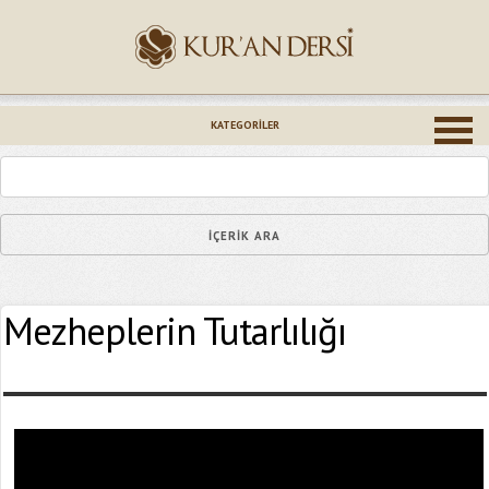
İsminiz (*)
KATEGORILER
Epostanız (*)
Mezheplerin Tutarlılığı
Yaşadığınız Hatanın Ayrıntıları
Bağlantıyı Gönderin