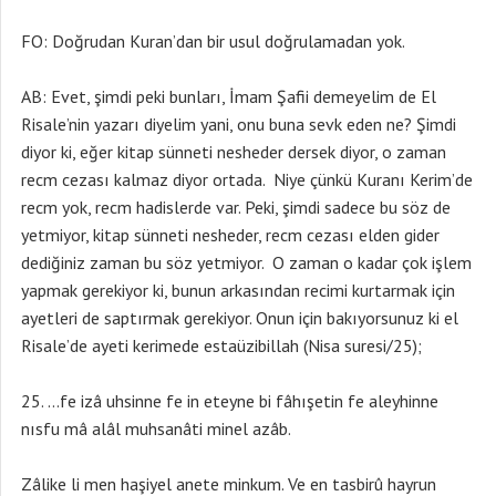
FO: Doğrudan Kuran’dan bir usul doğrulamadan yok.
AB: Evet, şimdi peki bunları, İmam Şafii demeyelim de El
Risale’nin yazarı diyelim yani, onu buna sevk eden ne? Şimdi
diyor ki, eğer kitap sünneti nesheder dersek diyor, o zaman
recm cezası kalmaz diyor ortada. Niye çünkü Kuranı Kerim’de
recm yok, recm hadislerde var. Peki, şimdi sadece bu söz de
yetmiyor, kitap sünneti nesheder, recm cezası elden gider
dediğiniz zaman bu söz yetmiyor. O zaman o kadar çok işlem
yapmak gerekiyor ki, bunun arkasından recimi kurtarmak için
ayetleri de saptırmak gerekiyor. Onun için bakıyorsunuz ki el
Risale’de ayeti kerimede estaüzibillah (Nisa suresi/25);
…fe izâ uhsinne fe in eteyne bi fâhışetin fe aleyhinne
nısfu mâ alâl muhsanâti minel azâb.
Zâlike li men haşiyel anete minkum. Ve en tasbirû hayrun