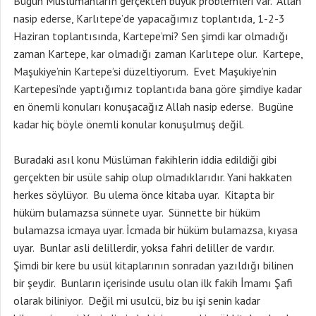
Bugün Müslümanların gerçekten büyük problemleri var. Allah
nasip ederse, Karlıtepe’de yapacağımız toplantıda, 1-2-3
Haziran toplantısında, Kartepe’mi? Sen şimdi kar olmadığı
zaman Kartepe, kar olmadığı zaman Karlıtepe olur. Kartepe,
Maşukiye’nin Kartepe’si düzeltiyorum. Evet Maşukiye’nin
Kartepesi’nde yaptığımız toplantıda bana göre şimdiye kadar
en önemli konuları konuşacağız Allah nasip ederse. Bugüne
kadar hiç böyle önemli konular konuşulmuş değil.
Buradaki asıl konu Müslüman fakihlerin iddia edildiği gibi
gerçekten bir usüle sahip olup olmadıklarıdır. Yani hakkaten
herkes söylüyor. Bu ulema önce kitaba uyar. Kitapta bir
hüküm bulamazsa sünnete uyar. Sünnette bir hüküm
bulamazsa icmaya uyar. İcmada bir hüküm bulamazsa, kıyasa
uyar. Bunlar asli delillerdir, yoksa fahri deliller de vardır.
Şimdi bir kere bu usül kitaplarının sonradan yazıldığı bilinen
bir şeydir. Bunların içerisinde usulu olan ilk fakih İmamı Şafi
olarak biliniyor. Değil mi usulcü, biz bu işi senin kadar