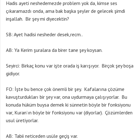
Hadis ayeti neshedemezde problem yok da, kimse ses
çıkaramazdı onda, ama bak başka şeyler de gelecek şimdi
inşallah. Bir şey mi diyecektin?
SB: Ayet hadisi nesheder desek,recm..
AB: Ya Kerim şuralara da birer tane şey koysan.
Seyirci: Birkaç konu var işte orada iş karışıyor. Birçok şey boşa
gidiyor.
FO: İşte bu bence çok önemli bir şey. Kafalarına çözüme
kavuşturdukları bir şey var, ona uydurmaya çalışıyorlar. Bu
konuda hüküm buysa demek ki sünnetin böyle bir fonksiyonu
var, Kuran’ın böyle bir fonksiyonu var (diyorlar). Çözümlerden
usul üretiyorlar.
AB: Tabii neticeden usüle geçiş var.