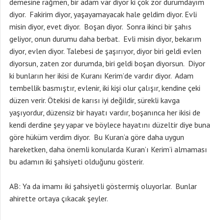
demesine rağmen, bir adam var diyor ki çok zor durumdayım
diyor. Fakirim diyor, yaşayamayacak hale geldim diyor. Evli
misin diyor, evet diyor. Boşan diyor. Sonra ikinci bir şahıs
geliyor, onun durumu daha berbat. Evli misin diyor, bekarım
diyor, evlen diyor. Talebesi de şaşırıyor, diyor biri geldi evlen
diyorsun, zaten zor durumda, biri geldi boşan diyorsun. Diyor
ki bunların her ikisi de Kuranı Kerim’de vardır diyor. Adam
tembellik basmıştır, evlenir, iki kişi olur çalışır, kendine çeki
düzen verir. Ötekisi de karısı iyi değildir, sürekli kavga
yaşıyordur, düzensiz bir hayatı vardır, boşanınca her ikisi de
kendi derdine şey yapar ve böylece hayatını düzeltir diye buna
göre hüküm verdim diyor. Bu Kuran’a göre daha uygun
hareketken, daha önemli konularda Kuran’ı Kerim’i almaması
bu adamın iki şahsiyeti olduğunu gösterir.
AB: Ya da imamı iki şahsiyetli göstermiş oluyorlar. Bunlar
ahirette ortaya çıkacak şeyler.