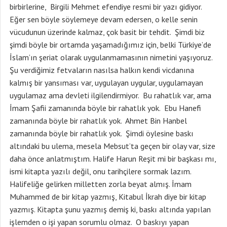
birbirlerine, Birgili Mehmet efendiye resmi bir yazı gidiyor.
Eğer sen böyle söylemeye devam edersen, o kelle senin
vücudunun üzerinde kalmaz, çok basit bir tehdit. Şimdi biz
şimdi böyle bir ortamda yaşamadığımız için, belki Türkiye’de
İslam’ın şeriat olarak uygulanmamasının nimetini yaşıyoruz.
Şu verdiğimiz fetvaların nasılsa halkın kendi vicdanına
kalmış bir yansıması var, uygulayan uygular, uygulamayan
uygulamaz ama devleti ilgilendirmiyor. Bu rahatlık var, ama
İmam Şafii zamanında böyle bir rahatlık yok. Ebu Hanefi
zamanında böyle bir rahatlık yok. Ahmet Bin Hanbel
zamanında böyle bir rahatlık yok. Şimdi öylesine baskı
altındaki bu ulema, mesela Mebsut’ta geçen bir olay var, size
daha önce anlatmıştım. Halife Harun Reşit mi bir başkası mı,
ismi kitapta yazılı değil, onu tarihçilere sormak lazım.
Halifeliğe gelirken milletten zorla beyat almış. İmam
Muhammed de bir kitap yazmış, Kitabul İkrah diye bir kitap
yazmış. Kitapta şunu yazmış demiş ki, baskı altında yapılan
işlemden o işi yapan sorumlu olmaz. O baskıyı yapan