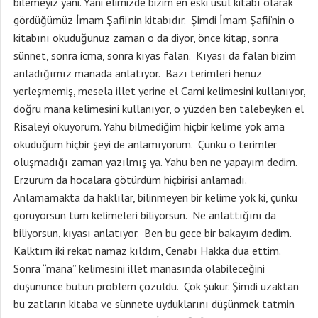
bilemeyiz yani. Yani elimizde bizim en eski usül kitabı olarak
gördüğümüz İmam Şafii’nin kitabıdır. Şimdi İmam Şafii’nin o
kitabını okuduğunuz zaman o da diyor, önce kitap, sonra
sünnet, sonra icma, sonra kıyas falan. Kıyası da falan bizim
anladığımız manada anlatıyor. Bazı terimleri henüz
yerleşmemiş, mesela illet yerine el Cami kelimesini kullanıyor,
doğru mana kelimesini kullanıyor, o yüzden ben talebeyken el
Risaleyi okuyorum. Yahu bilmediğim hiçbir kelime yok ama
okuduğum hiçbir şeyi de anlamıyorum. Çünkü o terimler
oluşmadığı zaman yazılmış ya. Yahu ben ne yapayım dedim.
Erzurum da hocalara götürdüm hiçbirisi anlamadı.
Anlamamakta da haklılar, bilinmeyen bir kelime yok ki, çünkü
görüyorsun tüm kelimeleri biliyorsun. Ne anlattığını da
biliyorsun, kıyası anlatıyor. Ben bu gece bir bakayım dedim.
Kalktım iki rekat namaz kıldım, Cenabı Hakka dua ettim.
Sonra “mana” kelimesini illet manasında olabileceğini
düşününce bütün problem çözüldü. Çok şükür. Şimdi uzaktan
bu zatların kitaba ve sünnete uyduklarını düşünmek tatmin