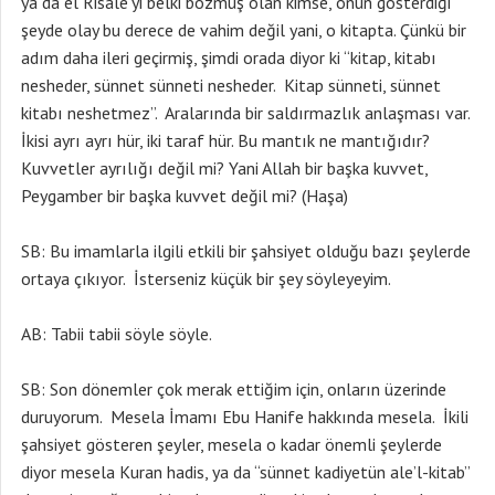
ya da el Risale’yi belki bozmuş olan kimse, onun gösterdiği
şeyde olay bu derece de vahim değil yani, o kitapta. Çünkü bir
adım daha ileri geçirmiş, şimdi orada diyor ki “kitap, kitabı
nesheder, sünnet sünneti nesheder. Kitap sünneti, sünnet
kitabı neshetmez”. Aralarında bir saldırmazlık anlaşması var.
İkisi ayrı ayrı hür, iki taraf hür. Bu mantık ne mantığıdır?
Kuvvetler ayrılığı değil mi? Yani Allah bir başka kuvvet,
Peygamber bir başka kuvvet değil mi? (Haşa)
SB: Bu imamlarla ilgili etkili bir şahsiyet olduğu bazı şeylerde
ortaya çıkıyor. İsterseniz küçük bir şey söyleyeyim.
AB: Tabii tabii söyle söyle.
SB: Son dönemler çok merak ettiğim için, onların üzerinde
duruyorum. Mesela İmamı Ebu Hanife hakkında mesela. İkili
şahsiyet gösteren şeyler, mesela o kadar önemli şeylerde
diyor mesela Kuran hadis, ya da “sünnet kadiyetün ale’l-kitab”