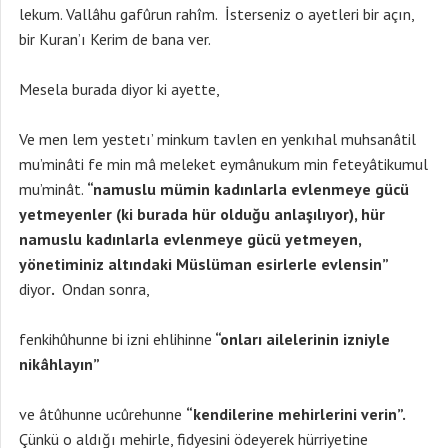
lekum. Vallâhu gafûrun rahîm. İsterseniz o ayetleri bir açın,
bir Kuran’ı Kerim de bana ver.
Mesela burada diyor ki ayette,
Ve men lem yestetı’ minkum tavlen en yenkıhal muhsanâtil
mu’minâti fe min mâ meleket eymânukum min feteyâtikumul
mu’minât.
“namuslu mümin kadınlarla evlenmeye gücü
yetmeyenler (ki burada hür olduğu anlaşılıyor), hür
namuslu kadınlarla evlenmeye gücü yetmeyen,
yönetiminiz altındaki Müslüman esirlerle evlensin”
diyor
.
Ondan sonra,
fenkihûhunne bi izni ehlihinne
“onları ailelerinin izniyle
nikâhlayın”
ve âtûhunne ucûrehunne
“kendilerine mehirlerini verin”.
Çünkü o aldığı mehirle, fidyesini ödeyerek hürriyetine