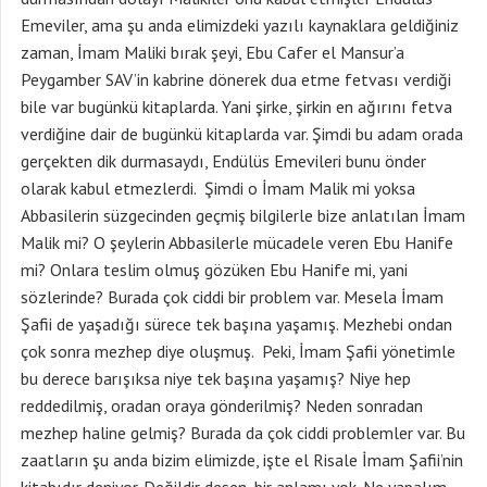
Emeviler, ama şu anda elimizdeki yazılı kaynaklara geldiğiniz
zaman, İmam Maliki bırak şeyi, Ebu Cafer el Mansur’a
Peygamber SAV’in kabrine dönerek dua etme fetvası verdiği
bile var bugünkü kitaplarda. Yani şirke, şirkin en ağırını fetva
verdiğine dair de bugünkü kitaplarda var. Şimdi bu adam orada
gerçekten dik durmasaydı, Endülüs Emevileri bunu önder
olarak kabul etmezlerdi. Şimdi o İmam Malik mi yoksa
Abbasilerin süzgecinden geçmiş bilgilerle bize anlatılan İmam
Malik mi? O şeylerin Abbasilerle mücadele veren Ebu Hanife
mi? Onlara teslim olmuş gözüken Ebu Hanife mi, yani
sözlerinde? Burada çok ciddi bir problem var. Mesela İmam
Şafii de yaşadığı sürece tek başına yaşamış. Mezhebi ondan
çok sonra mezhep diye oluşmuş. Peki, İmam Şafii yönetimle
bu derece barışıksa niye tek başına yaşamış? Niye hep
reddedilmiş, oradan oraya gönderilmiş? Neden sonradan
mezhep haline gelmiş? Burada da çok ciddi problemler var. Bu
zaatların şu anda bizim elimizde, işte el Risale İmam Şafii’nin