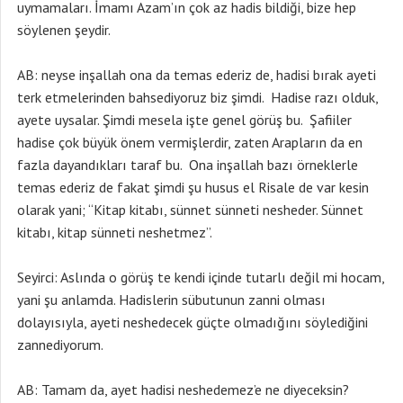
uymamaları. İmamı Azam’ın çok az hadis bildiği, bize hep
söylenen şeydir.
AB: neyse inşallah ona da temas ederiz de, hadisi bırak ayeti
terk etmelerinden bahsediyoruz biz şimdi. Hadise razı olduk,
ayete uysalar. Şimdi mesela işte genel görüş bu. Şafiiler
hadise çok büyük önem vermişlerdir, zaten Arapların da en
fazla dayandıkları taraf bu. Ona inşallah bazı örneklerle
temas ederiz de fakat şimdi şu husus el Risale de var kesin
olarak yani; “Kitap kitabı, sünnet sünneti nesheder. Sünnet
kitabı, kitap sünneti neshetmez”.
Seyirci: Aslında o görüş te kendi içinde tutarlı değil mi hocam,
yani şu anlamda. Hadislerin sübutunun zanni olması
dolayısıyla, ayeti neshedecek güçte olmadığını söylediğini
zannediyorum.
AB: Tamam da, ayet hadisi neshedemez’e ne diyeceksin?