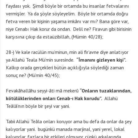
faydası yok. Şimdi böyle bir ortamda bu insanlar fetvalarını
vermişler. Ya da şöyle söyleyelim. Böyle bir ortamda doğru
fetva veren bir kişinin yaşama imkânı var mı? Bana göre var,
niye Cenabı Hak korur da ondan. Delil ne? Firavun gibi birisinin
karşısına çıkıp da estaüzibillah, (Mümin 40/28);
28-) Ve kale racülün mu’minun, min ali fir’avne diye anlatıyor
ya Allahü Teala Mü’min suresinde.
“İmanını gizleyen kişi”.
Kalkıp orada gerçekleri bütün açıklığıyla söylediği zaman
sonuç ne? (Mü’min 40/45);
Fevakâhallâhu seyyi-âti mâ mekerû
“Onların tuzaklarından,
kötülüklerinden onları Cenab-ı Hak korudu”.
Allahü
Teâlâ’nın böyle bir şeyi var yani.
Tabii Allahü Teâla onları koruyor ama bu defa da onlar da şey
kalıyorlar yani. bugünkü manada marjinal, yani yerel, lokal
kalıyorlar, fazlaca bir etkileri olmuyor, çünkü arkalarında