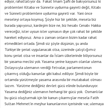
ediyor, rahatlatıyor da. Fakat İmam Şafii de bakıyorsunuz ki
problemleri Kitaba ve Sünnete uydurma gayreti değil, Kitabı
ve Sünneti problemlere uydurma gayreti var. Yani önce
meseleyi ortaya koymuş. Şöyle hür bir şekilde, mesela biz
burada yapıyoruz, kardeşim bize ne, biz hesabı Cenabı Hakka
vereceğiz, ister uysun ister uymasın diye çok rahat bir şekilde
hareket ediyoruz. Ama o zaman onların bizim kadar rahat
etmedikleri ortada. Şimdi siz şöyle düşünün, şu anda
Türkiye’de şeriat uygulanacak olsa, üzerinde çalıştığımız
konu şeriat olsa ve insanlar da İslam ülkelerinde biliyorsunuz
bir yasama meclisi yok. Yasama yerine kayyum olanlar ulema.
Dolayısıyla ulemanın verdiği fetvalar, parlamentonun
çıkarmış olduğu kanunlar gibi kabul ediliyor. Şimdi böyle bir
ortamda yürütmeyle yasama arasında bir mutabakat olması
lazım. Yürütme dediğiniz devlet gücü elinde bulunduruyor.
Yasama dediğiniz ulemanın herhangi bir gücü yok. Osmanlılar
bu gücü oluşturmak için bir kanun çıkarmışlar mesela Fatih
Sultan Mehmet’in meşhur kanunlarının içerisinde var, ulemaya