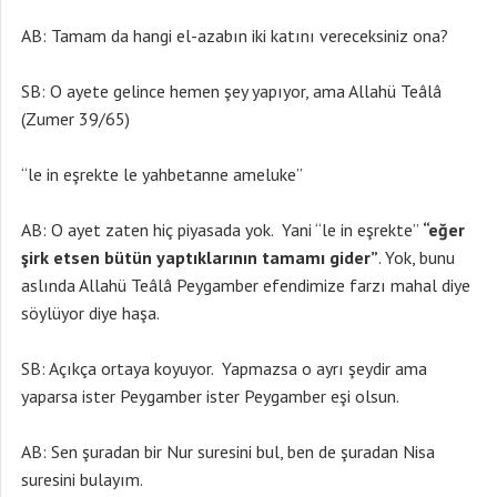
AB: Tamam da hangi el-azabın iki katını vereceksiniz ona?
SB: O ayete gelince hemen şey yapıyor, ama Allahü Teâlâ
(Zumer 39/65)
“le in eşrekte le yahbetanne ameluke”
AB: O ayet zaten hiç piyasada yok. Yani “le in eşrekte”
“eğer
şirk etsen bütün yaptıklarının tamamı gider”
. Yok, bunu
aslında Allahü Teâlâ Peygamber efendimize farzı mahal diye
söylüyor diye haşa.
SB: Açıkça ortaya koyuyor. Yapmazsa o ayrı şeydir ama
yaparsa ister Peygamber ister Peygamber eşi olsun.
AB: Sen şuradan bir Nur suresini bul, ben de şuradan Nisa
suresini bulayım.