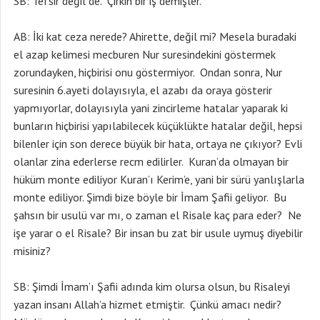
SB: Tefsir değil de. Çirkin bir iş demişler.
AB: İki kat ceza nerede? Ahirette, değil mi? Mesela buradaki
el azap kelimesi mecburen Nur suresindekini göstermek
zorundayken, hiçbirisi onu göstermiyor. Ondan sonra, Nur
suresinin 6.ayeti dolayısıyla, el azabı da oraya gösterir
yapmıyorlar, dolayısıyla yani zincirleme hatalar yaparak ki
bunların hiçbirisi yapılabilecek küçüklükte hatalar değil, hepsi
bilenler için son derece büyük bir hata, ortaya ne çıkıyor? Evli
olanlar zina ederlerse recm edilirler. Kuran’da olmayan bir
hüküm monte ediliyor Kuran’ı Kerim’e, yani bir sürü yanlışlarla
monte ediliyor. Şimdi bize böyle bir İmam Şafii geliyor. Bu
şahsın bir usulü var mı, o zaman el Risale kaç para eder? Ne
işe yarar o el Risale? Bir insan bu zat bir usule uymuş diyebilir
misiniz?
SB: Şimdi İmam’ı Şafii adında kim olursa olsun, bu Risaleyi
yazan insanı Allah’a hizmet etmiştir. Çünkü amacı nedir?