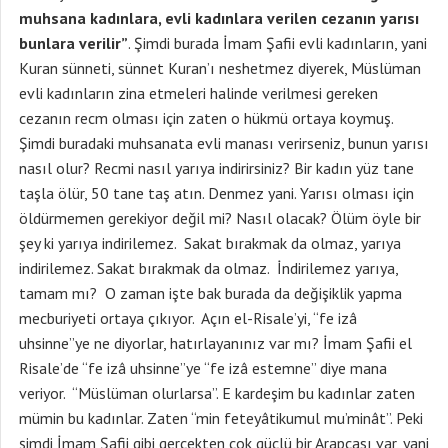
muhsana kadınlara, evli kadınlara verilen cezanın yarısı
bunlara verilir”
. Şimdi burada İmam Şafii evli kadınların, yani
Kuran sünneti, sünnet Kuran’ı neshetmez diyerek, Müslüman
evli kadınların zina etmeleri halinde verilmesi gereken
cezanın recm olması için zaten o hükmü ortaya koymuş.
Şimdi buradaki muhsanata evli manası verirseniz, bunun yarısı
nasıl olur? Recmi nasıl yarıya indirirsiniz? Bir kadın yüz tane
taşla ölür, 50 tane taş atın. Denmez yani. Yarısı olması için
öldürmemen gerekiyor değil mi? Nasıl olacak? Ölüm öyle bir
şey ki yarıya indirilemez. Sakat bırakmak da olmaz, yarıya
indirilemez. Sakat bırakmak da olmaz. İndirilemez yarıya,
tamam mı? O zaman işte bak burada da değişiklik yapma
mecburiyeti ortaya çıkıyor. Açın el-Risale’yi, “fe izâ
uhsinne”ye ne diyorlar, hatırlayanınız var mı? İmam Şafii el
Risale’de “fe izâ uhsinne”ye “fe izâ estemne” diye mana
veriyor. “Müslüman olurlarsa”. E kardeşim bu kadınlar zaten
mümin bu kadınlar. Zaten “min feteyâtikumul mu’minât”. Peki
şimdi İmam Şafii gibi gerçekten çok güçlü bir Arapçası var, yani