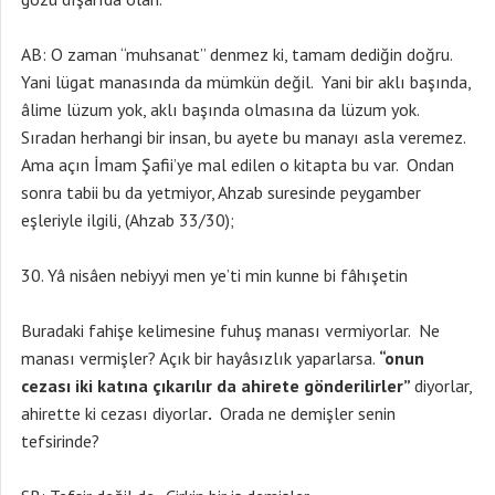
AB: O zaman “muhsanat” denmez ki, tamam dediğin doğru.
Yani lügat manasında da mümkün değil. Yani bir aklı başında,
âlime lüzum yok, aklı başında olmasına da lüzum yok.
Sıradan herhangi bir insan, bu ayete bu manayı asla veremez.
Ama açın İmam Şafii’ye mal edilen o kitapta bu var. Ondan
sonra tabii bu da yetmiyor, Ahzab suresinde peygamber
eşleriyle ilgili, (Ahzab 33/30);
Yâ nisâen nebiyyi men ye’ti min kunne bi fâhışetin
Buradaki fahişe kelimesine fuhuş manası vermiyorlar. Ne
manası vermişler? Açık bir hayâsızlık yaparlarsa.
“onun
cezası iki katına çıkarılır da ahirete gönderilirler”
diyorlar,
ahirette ki cezası diyorlar
.
Orada ne demişler senin
tefsirinde?