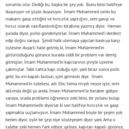
sorumlu olur. Dediği bu, başka bir şey yok. Bunu birisi halifeye
duyuruyor ve şöyle duyuruyor. İmam Muhammed senin bu
makamı gasp ettiğini ve hırsızlık yaptığını, seni gasıp ve
hırsız olarak vasıflandırdığını kitabına yazmış diyor. Hemen
şurada diyor, polisi gönderiyorlar, İmam Muhammed’i derdest
edip doğru saraya. Şimdi halk ulemaya yapılan baskıya karşı
öylesine duyarlı hale gelmiş ki, İmam Muhammed’in
götürüldüğünü görünce burada ciddi bir problem var demiş
gitmişler, İmam Muhammed’in kapılarının çiviyle üzerine
çakmışlar. Tabii tahta kapı olduğu için, yani biraz sonra polis
gelir, bu evi kapalı bulsun, içeri girmesin diye. İmam
Muhammed’in talebesi, adı Ebu Sema mıydı neyse işte, ismi
aklımda değil şu anda. İmam Muhammed’le beraber gidiyor
saraya, orada problemi öğrenince zeki birisi, bir yolunu bulup
İmam Muhammed’e diyorlar ki sen halifeyi hırsızlık ve gasp
yapmakla suçlamışsın. İmam Muhammed böyle bir şeyim yok
benim diyor, öyle bir şeyi niye söyleyeyim diyor yani. Ama o
talebe zeki hemen fark ediyor, geliyor, kapıları kapalı görünce,