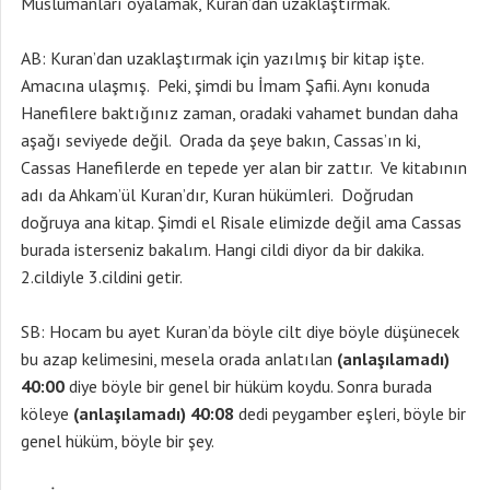
Müslümanları oyalamak, Kuran’dan uzaklaştırmak.
AB: Kuran’dan uzaklaştırmak için yazılmış bir kitap işte.
Amacına ulaşmış. Peki, şimdi bu İmam Şafii. Aynı konuda
Hanefilere baktığınız zaman, oradaki vahamet bundan daha
aşağı seviyede değil. Orada da şeye bakın, Cassas’ın ki,
Cassas Hanefilerde en tepede yer alan bir zattır. Ve kitabının
adı da Ahkam’ül Kuran’dır, Kuran hükümleri. Doğrudan
doğruya ana kitap. Şimdi el Risale elimizde değil ama Cassas
burada isterseniz bakalım. Hangi cildi diyor da bir dakika.
2.cildiyle 3.cildini getir.
SB: Hocam bu ayet Kuran’da böyle cilt diye böyle düşünecek
bu azap kelimesini, mesela orada anlatılan
(anlaşılamadı)
40:00
diye böyle bir genel bir hüküm koydu. Sonra burada
köleye
(anlaşılamadı) 40:08
dedi peygamber eşleri, böyle bir
genel hüküm, böyle bir şey.