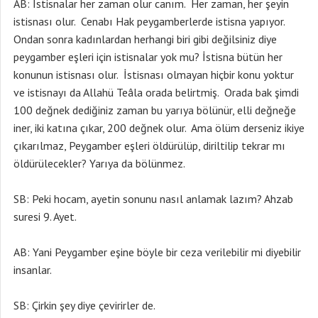
AB: İstisnalar her zaman olur canım. Her zaman, her şeyin
istisnası olur. Cenabı Hak peygamberlerde istisna yapıyor.
Ondan sonra kadınlardan herhangi biri gibi değilsiniz diye
peygamber eşleri için istisnalar yok mu? İstisna bütün her
konunun istisnası olur. İstisnası olmayan hiçbir konu yoktur
ve istisnayı da Allahü Teâla orada belirtmiş. Orada bak şimdi
100 değnek dediğiniz zaman bu yarıya bölünür, elli değneğe
iner, iki katına çıkar, 200 değnek olur. Ama ölüm derseniz ikiye
çıkarılmaz, Peygamber eşleri öldürülüp, diriltilip tekrar mı
öldürülecekler? Yarıya da bölünmez.
SB: Peki hocam, ayetin sonunu nasıl anlamak lazım? Ahzab
suresi 9. Ayet.
AB: Yani Peygamber eşine böyle bir ceza verilebilir mi diyebilir
insanlar.
SB: Çirkin şey diye çevirirler de.