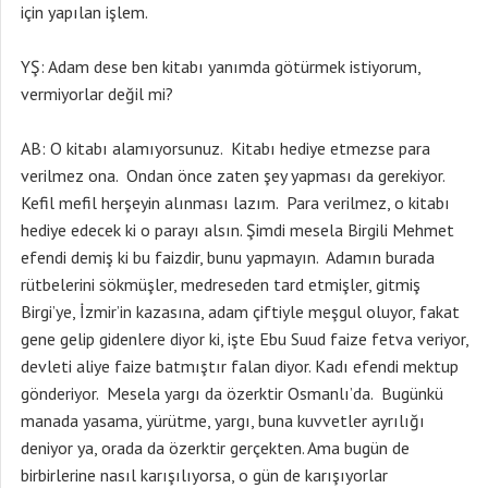
için yapılan işlem.
YŞ: Adam dese ben kitabı yanımda götürmek istiyorum,
vermiyorlar değil mi?
AB: O kitabı alamıyorsunuz. Kitabı hediye etmezse para
verilmez ona. Ondan önce zaten şey yapması da gerekiyor.
Kefil mefil herşeyin alınması lazım. Para verilmez, o kitabı
hediye edecek ki o parayı alsın. Şimdi mesela Birgili Mehmet
efendi demiş ki bu faizdir, bunu yapmayın. Adamın burada
rütbelerini sökmüşler, medreseden tard etmişler, gitmiş
Birgi’ye, İzmir’in kazasına, adam çiftiyle meşgul oluyor, fakat
gene gelip gidenlere diyor ki, işte Ebu Suud faize fetva veriyor,
devleti aliye faize batmıştır falan diyor. Kadı efendi mektup
gönderiyor. Mesela yargı da özerktir Osmanlı’da. Bugünkü
manada yasama, yürütme, yargı, buna kuvvetler ayrılığı
deniyor ya, orada da özerktir gerçekten. Ama bugün de
birbirlerine nasıl karışılıyorsa, o gün de karışıyorlar