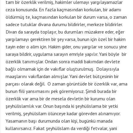
tam bir özerklik verilmiş, hakimler ulemayı yargılayamazlar
ceza konusunda. En fazla kaçmasından korkulan, bir adamı
öldürmüş te, kaçmasından korkulan bir durum varsa, o zaman
sadece tutuklar divana durumu bildirirler, merkeze bildirirler.
Divan da sarayda toplaşır, bu durumları müzakere eder, eğer
yargılamayı gerektiren bir şey varsa, bunun için özel bir hakim
tayin eder o alim için. Hakim gider, onu yargılar ve sonucu yine
saraya bildirir, uygulama sarayın emriyle yapılır. Yani böyle bir
özerklik tanımışlar. Ondan sonra maddi bakımdan devlete
bağlı olmamak için de vakıflar oluşturulmuş. Dolayısıyla
maaşlarını vakıflardan almışlar. Yani devlet bütçesinin bir
parçası olarak değil. O zaman görüntüde bir özerklik var, ama
bunun fiili yansımasını pek göremiyoruz. Şimdi burada bir
özerklik var ama bir de mesela devletin bir kurumu olan
şeyhülislamlık var. Onun başında ki şeyhülislama bir yetki
verilmiş, şeyhülsilam ölünceye kadar görevden alınamıyor.
Yasamanın başı durumunda olan kişi, bugünkü manada
kullanırsanız. Fakat şeyhülislam da verdiği fetvalar, yani