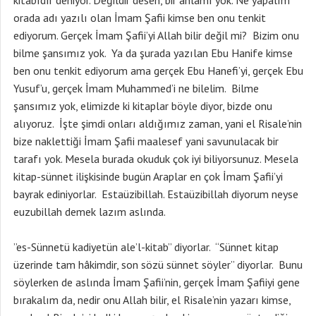
kitabıdır deniyor. Değildir desen, bir anlamı yok. Ne yapalım
orada adı yazılı olan İmam Şafii kimse ben onu tenkit
ediyorum. Gerçek İmam Şafii’yi Allah bilir değil mi? Bizim onu
bilme şansımız yok. Ya da şurada yazılan Ebu Hanife kimse
ben onu tenkit ediyorum ama gerçek Ebu Hanefi’yi, gerçek Ebu
Yusuf’u, gerçek İmam Muhammed’i ne bilelim. Bilme
şansımız yok, elimizde ki kitaplar böyle diyor, bizde onu
alıyoruz. İşte şimdi onları aldığımız zaman, yani el Risale’nin
bize naklettiği İmam Şafii maalesef yani savunulacak bir
tarafı yok. Mesela burada okuduk çok iyi biliyorsunuz. Mesela
kitap-sünnet ilişkisinde bugün Araplar en çok İmam Şafii’yi
bayrak ediniyorlar. Estaüzibillah. Estaüzibillah diyorum neyse
euzubillah demek lazım aslında.
”es-Sünnetü kadiyetün ale’l-kitab” diyorlar. “Sünnet kitap
üzerinde tam hâkimdir, son sözü sünnet söyler” diyorlar. Bunu
söylerken de aslında İmam Şafii’nin, gerçek İmam Şafiiyi gene
bırakalım da, nedir onu Allah bilir, el Risale’nin yazarı kimse,