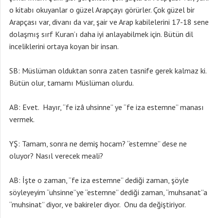
o kitabı okuyanlar o güzel Arapçayı görürler. Çok güzel bir
Arapçası var, divanı da var, şair ve Arap kabilelerini 17-18 sene
dolaşmış sırf Kuran’ı daha iyi anlayabilmek için. Bütün dil
inceliklerini ortaya koyan bir insan.
SB: Müslüman olduktan sonra zaten tasnife gerek kalmaz ki.
Bütün olur, tamamı Müslüman olurdu.
AB: Evet. Hayır, “fe izâ uhsinne” ye “fe iza estemne” manası
vermek.
YŞ: Tamam, sonra ne demiş hocam? “estemne” dese ne
oluyor? Nasıl verecek meali?
AB: İşte o zaman, “fe iza estemne” dediği zaman, şöyle
söyleyeyim “uhsinne”ye “estemne” dediği zaman, “muhsanat”a
“muhsinat” diyor, ve bakireler diyor. Onu da değiştiriyor.