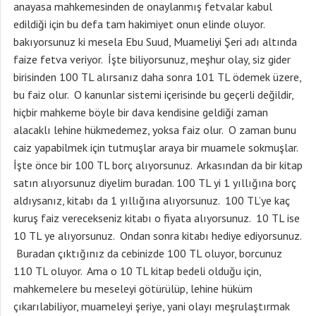
anayasa mahkemesinden de onaylanmış fetvalar kabul
edildiği için bu defa tam hakimiyet onun elinde oluyor.
bakıyorsunuz ki mesela Ebu Suud, Muameliyi Şeri adı altında
faize fetva veriyor. İşte biliyorsunuz, meşhur olay, siz gider
birisinden 100 TL alırsanız daha sonra 101 TL ödemek üzere,
bu faiz olur. O kanunlar sistemi içerisinde bu geçerli değildir,
hiçbir mahkeme böyle bir dava kendisine geldiği zaman
alacaklı lehine hükmedemez, yoksa faiz olur. O zaman bunu
caiz yapabilmek için tutmuşlar araya bir muamele sokmuşlar.
İşte önce bir 100 TL borç alıyorsunuz. Arkasından da bir kitap
satın alıyorsunuz diyelim buradan. 100 TL yi 1 yıllığına borç
aldıysanız, kitabı da 1 yıllığına alıyorsunuz. 100 TL’ye kaç
kuruş faiz verecekseniz kitabı o fiyata alıyorsunuz. 10 TL ise
10 TL ye alıyorsunuz. Ondan sonra kitabı hediye ediyorsunuz.
Buradan çıktığınız da cebinizde 100 TL oluyor, borcunuz
110 TL oluyor. Ama o 10 TL kitap bedeli olduğu için,
mahkemelere bu meseleyi götürülüp, lehine hüküm
çıkarılabiliyor, muameleyi şeriye, yani olayı meşrulaştırmak