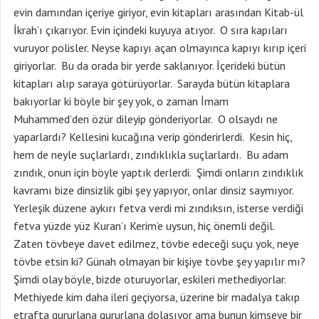
evin damından içeriye giriyor, evin kitapları arasından Kitab-ül
İkrah’ı çıkarıyor. Evin içindeki kuyuya atıyor. O sıra kapıları
vuruyor polisler. Neyse kapıyı açan olmayınca kapıyı kırıp içeri
giriyorlar. Bu da orada bir yerde saklanıyor. İçerideki bütün
kitapları alıp saraya götürüyorlar. Sarayda bütün kitaplara
bakıyorlar ki böyle bir şey yok, o zaman İmam
Muhammed’den özür dileyip gönderiyorlar. O olsaydı ne
yaparlardı? Kellesini kucağına verip gönderirlerdi. Kesin hiç,
hem de neyle suçlarlardı, zındıklıkla suçlarlardı. Bu adam
zındık, onun için böyle yaptık derlerdi. Şimdi onların zındıklık
kavramı bize dinsizlik gibi şey yapıyor, onlar dinsiz saymıyor.
Yerleşik düzene aykırı fetva verdi mi zındıksın, isterse verdiği
fetva yüzde yüz Kuran’ı Kerim’e uysun, hiç önemli değil.
Zaten tövbeye davet edilmez, tövbe edeceği suçu yok, neye
tövbe etsin ki? Günah olmayan bir kişiye tövbe şey yapılır mı?
Şimdi olay böyle, bizde oturuyorlar, eskileri methediyorlar.
Methiyede kim daha ileri geçiyorsa, üzerine bir madalya takıp
etrafta gururlana gururlana dolaşıyor ama bunun kimseye bir