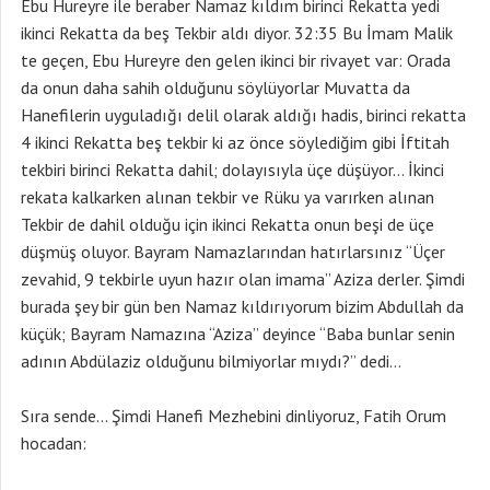
Ebu Hureyre ile beraber Namaz kıldım birinci Rekatta yedi
ikinci Rekatta da beş Tekbir aldı diyor. 32:35 Bu İmam Malik
te geçen, Ebu Hureyre den gelen ikinci bir rivayet var: Orada
da onun daha sahih olduğunu söylüyorlar Muvatta da
Hanefilerin uyguladığı delil olarak aldığı hadis, birinci rekatta
4 ikinci Rekatta beş tekbir ki az önce söylediğim gibi İftitah
tekbiri birinci Rekatta dahil; dolayısıyla üçe düşüyor… İkinci
rekata kalkarken alınan tekbir ve Rüku ya varırken alınan
Tekbir de dahil olduğu için ikinci Rekatta onun beşi de üçe
düşmüş oluyor. Bayram Namazlarından hatırlarsınız “Üçer
zevahid, 9 tekbirle uyun hazır olan imama” Aziza derler. Şimdi
burada şey bir gün ben Namaz kıldırıyorum bizim Abdullah da
küçük; Bayram Namazına “Aziza” deyince “Baba bunlar senin
adının Abdülaziz olduğunu bilmiyorlar mıydı?” dedi…
Sıra sende… Şimdi Hanefi Mezhebini dinliyoruz, Fatih Orum
hocadan: