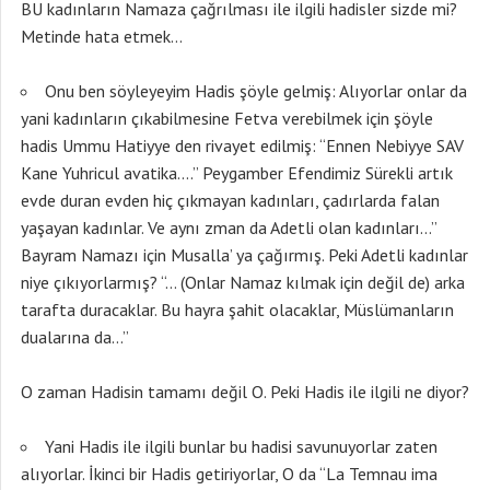
BU kadınların Namaza çağrılması ile ilgili hadisler sizde mi?
Metinde hata etmek…
Onu ben söyleyeyim Hadis şöyle gelmiş: Alıyorlar onlar da
yani kadınların çıkabilmesine Fetva verebilmek için şöyle
hadis Ummu Hatiyye den rivayet edilmiş: “Ennen Nebiyye SAV
Kane Yuhricul avatika….” Peygamber Efendimiz Sürekli artık
evde duran evden hiç çıkmayan kadınları, çadırlarda falan
yaşayan kadınlar. Ve aynı zman da Adetli olan kadınları…”
Bayram Namazı için Musalla’ ya çağırmış. Peki Adetli kadınlar
niye çıkıyorlarmış? “… (Onlar Namaz kılmak için değil de) arka
tarafta duracaklar. Bu hayra şahit olacaklar, Müslümanların
dualarına da…”
O zaman Hadisin tamamı değil O. Peki Hadis ile ilgili ne diyor?
Yani Hadis ile ilgili bunlar bu hadisi savunuyorlar zaten
alıyorlar. İkinci bir Hadis getiriyorlar, O da “La Temnau ima