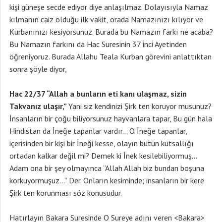
kişi güneşe secde ediyor diye anlaşılmaz. Dolayısıyla Namaz
kılmanın caiz olduğu ilk vakit, orada Namazınızı kılıyor ve
Kurbanınızı kesiyorsunuz. Burada bu Namazın farkı ne acaba?
Bu Namazın farkını da Hac Suresinin 37 inci Ayetinden
öğreniyoruz. Burada Allahu Teala Kurban görevini anlattıktan
sonra şöyle diyor,
Hac 22/37 “Allah a bunların eti kanı ulaşmaz, sizin
Takvanız ulaşır,”
Yani siz kendinizi Şirk ten koruyor musunuz?
İnsanların bir çoğu biliyorsunuz hayvanlara tapar, Bu gün hala
Hindistan da İneğe tapanlar vardır… O İneğe tapanlar,
içerisinden bir kişi bir İneği kesse, olayın bütün kutsallığı
ortadan kalkar değil mi? Demek ki İnek kesilebiliyormuş…
Adam ona bir şey olmayınca “Allah Allah biz bundan boşuna
korkuyormuşuz…” Der. Onların kesiminde; insanların bir kere
Şirk ten korunması söz konusudur.
Hatırlayın Bakara Suresinde O Sureye adını veren <Bakara>