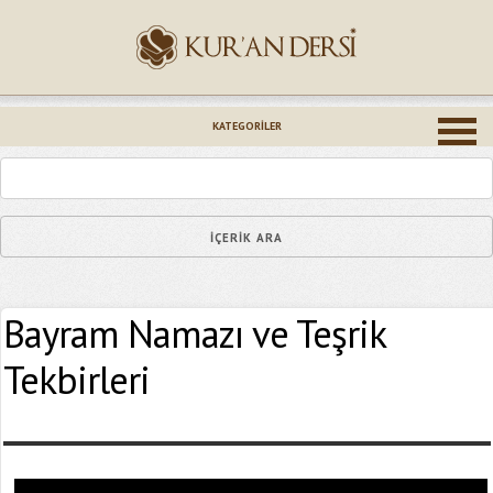
İsminiz (*)
KATEGORILER
Epostanız (*)
Bayram Namazı ve Teşrik
Yaşadığınız Hatanın Ayrıntıları
Tekbirleri
Bağlantıyı Gönderin