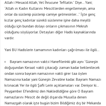
Allah i Mesacid Allah, Vel İhrucune Tefilatin.” Diye… Yani;
“Allah ın Kadın Kullarını Mescitlerden engellemeyin, ama
onlar da süslenip püslenip camiye gelmesinler…” İşte genç
kızlar genç kadınlar sürekli süslenme işine daha meyilli
olduğu için bundan dolayı onların çıkmasının Mekruh
olduğunu söylüyorlar. Detayları diğer Hadis kaynaklarında
vardır.
Yani BU Hadislerin tamamının kadınları çağrılması ile ilgili…
Bayram namazının vaktıi Hanefilerinki gibi aynı “Güneşin
doğuşundan Keraat vakti çıkacağı zaman kadar beklenilecek
ondan sonra bayram namazının vakti girer taa öylen
Namazına kadar yani Güneşin Zevaline kadar. Bayram Namazı
kılınacak Yer ile ilgili Şafii Lerin açıklamaları var. Deniyor ki…
Peygamber Efendimiz den Nakledildiğine göre O Bayram
namazlarını Mescit de değil dışarıda Musalla denen
Namazgah olarak işte bugün bizim Bildiğimiz dış bir Mekanda