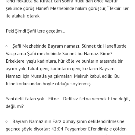
ikinci Rekatta da Kıraat tan sonra Rüku dan önce yapılır
şeklinde görüş Hanefi Mezhebinde hakim görüştür, “Tekbir” ler
ile alakalı olarak.
Peki Şimdi Şafii lere geçelim…,
Şafii Mezhebinde Bayram namazı; Sünnet tir. Hanefilerde
Vacip ama Şafii mezhebinde Sünnet bu Namaz. Kime?
Erkeklere, yaşlı kadınlara, hür köle ve bunların arasında bir
ayrım yok; fakat genç kadınların genç kızların Bayram
Namazı için Musalla ya çıkmaları Mekruh kabul edilir. Bu
fitne korkusundan böyle olduğu söylenmiş…
Yani delil falan yok… Fitne… Delilsiz fetva vermek fitne değil,
değil mi?
Bayram Namazının Farz olmayışının delillendirilmesine
geçince şöyle diyorlar: 42:04 Peygamber Efendimiz e çölden