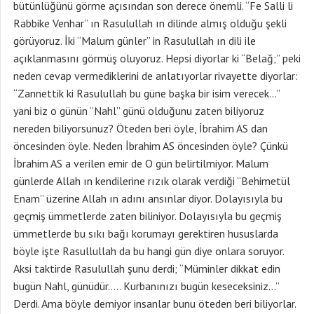
bütünlüğünü görme açısından son derece önemli. “Fe Salli li
Rabbike Venhar” ın Rasulullah ın dilinde almış olduğu şekli
görüyoruz. İki “Malum günler” in Rasulullah ın dili ile
açıklanmasını görmüş oluyoruz. Hepsi diyorlar ki “Belağ;” peki
neden cevap vermediklerini de anlatıyorlar rivayette diyorlar:
“Zannettik ki Rasulullah bu güne başka bir isim verecek…”
yani biz o günün “Nahl” günü olduğunu zaten biliyoruz
nereden biliyorsunuz? Öteden beri öyle, İbrahim AS dan
öncesinden öyle. Neden İbrahim AS öncesinden öyle? Çünkü
İbrahim AS a verilen emir de O gün belirtilmiyor. Malum
günlerde Allah ın kendilerine rızık olarak verdiği “Behimetül
Enam” üzerine Allah ın adını ansınlar diyor. Dolayısıyla bu
geçmiş ümmetlerde zaten biliniyor. Dolayısıyla bu geçmiş
ümmetlerde bu sıkı bağı korumayı gerektiren hususlarda
böyle işte Rasullullah da bu hangi gün diye onlara soruyor.
Aksi taktirde Rasulullah şunu derdi; “Müminler dikkat edin
bugün Nahl, günüdür….. Kurbanınızı bugün keseceksiniz…”
Derdi. Ama böyle demiyor insanlar bunu öteden beri biliyorlar.