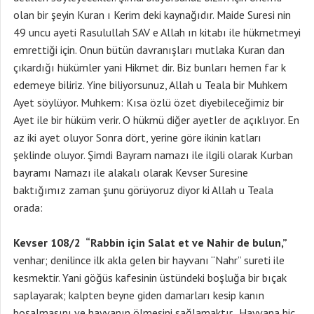
olan bir şeyin Kuran ı Kerim deki kaynağıdır. Maide Suresi nin
49 uncu ayeti Rasulullah SAV e Allah ın kitabı ile hükmetmeyi
emrettiği için. Onun bütün davranışları mutlaka Kuran dan
çıkardığı hükümler yani Hikmet dir. Biz bunları hemen far k
edemeye biliriz. Yine biliyorsunuz, Allah u Teala bir Muhkem
Ayet söylüyor. Muhkem: Kısa özlü özet diyebileceğimiz bir
Ayet ile bir hüküm verir. O hükmü diğer ayetler de açıklıyor. En
az iki ayet oluyor Sonra dört, yerine göre ikinin katları
şeklinde oluyor. Şimdi Bayram namazı ile ilgili olarak Kurban
bayramı Namazı ile alakalı olarak Kevser Suresine
baktığımız zaman şunu görüyoruz diyor ki Allah u Teala
orada:
Kevser 108/2 “Rabbin için Salat et ve Nahir de bulun,”
venhar; denilince ilk akla gelen bir hayvanı “Nahr” sureti ile
kesmektir. Yani göğüs kafesinin üstündeki boşluğa bir bıçak
saplayarak; kalpten beyne giden damarları kesip kanın
boşalmasını ve hayvanın ölmesini sağlamaktır. Hayvana hiç