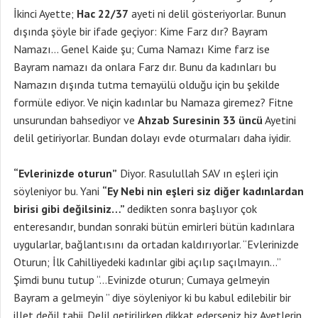
İkinci Ayette;
Hac 22/37
ayeti ni delil gösteriyorlar. Bunun
dışında şöyle bir ifade geçiyor: Kime Farz dır? Bayram
Namazı… Genel Kaide şu; Cuma Namazı Kime farz ise
Bayram namazı da onlara Farz dır. Bunu da kadınları bu
Namazın dışında tutma temayülü olduğu için bu şekilde
formüle ediyor. Ve niçin kadınlar bu Namaza giremez? Fitne
unsurundan bahsediyor ve
Ahzab Suresinin 33 üncü
Ayetini
delil getiriyorlar. Bundan dolayı evde oturmaları daha iyidir.
“Evlerinizde oturun”
Diyor. Rasulullah SAV ın eşleri için
söyleniyor bu. Yani
“Ey Nebi nin eşleri siz diğer kadınlardan
birisi gibi değilsiniz…”
dedikten sonra başlıyor çok
enteresandır, bundan sonraki bütün emirleri bütün kadınlara
uygularlar, bağlantısını da ortadan kaldırıyorlar. “Evlerinizde
Oturun; İlk Cahilliyedeki kadınlar gibi açılıp saçılmayın…”
Şimdi bunu tutup “…Evinizde oturun; Cumaya gelmeyin
Bayram a gelmeyin ” diye söyleniyor ki bu kabul edilebilir bir
illet değil tabii. Delil getirilirken dikkat ederseniz biz Ayetlerin