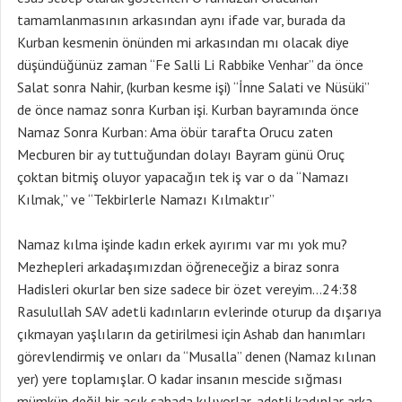
tamamlanmasının arkasından aynı ifade var, burada da
Kurban kesmenin önünden mi arkasından mı olacak diye
düşündüğünüz zaman “Fe Salli Li Rabbike Venhar” da önce
Salat sonra Nahir, (kurban kesme işi) “İnne Salati ve Nüsüki”
de önce namaz sonra Kurban işi. Kurban bayramında önce
Namaz Sonra Kurban: Ama öbür tarafta Orucu zaten
Mecburen bir ay tuttuğundan dolayı Bayram günü Oruç
çoktan bitmiş oluyor yapacağın tek iş var o da “Namazı
Kılmak,” ve “Tekbirlerle Namazı Kılmaktır”
Namaz kılma işinde kadın erkek ayırımı var mı yok mu?
Mezhepleri arkadaşımızdan öğreneceğiz a biraz sonra
Hadisleri okurlar ben size sadece bir özet vereyim…24:38
Rasulullah SAV adetli kadınların evlerinde oturup da dışarıya
çıkmayan yaşlıların da getirilmesi için Ashab dan hanımları
görevlendirmiş ve onları da “Musalla” denen (Namaz kılınan
yer) yere toplamışlar. O kadar insanın mescide sığması
mümkün değil bir açık sahada kılıyorlar, adetli kadınlar arka