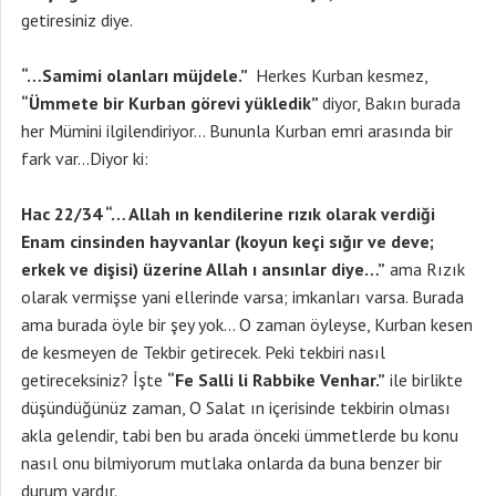
getiresiniz diye.
“…Samimi olanları müjdele.”
Herkes Kurban kesmez,
“Ümmete bir Kurban görevi yükledik”
diyor, Bakın burada
her Mümini ilgilendiriyor… Bununla Kurban emri arasında bir
fark var…Diyor ki:
Hac 22/34 “… Allah ın kendilerine rızık olarak verdiği
Enam cinsinden hayvanlar (koyun keçi sığır ve deve;
erkek ve dişisi) üzerine Allah ı ansınlar diye…”
ama Rızık
olarak vermişse yani ellerinde varsa; imkanları varsa. Burada
ama burada öyle bir şey yok… O zaman öyleyse, Kurban kesen
de kesmeyen de Tekbir getirecek. Peki tekbiri nasıl
getireceksiniz? İşte
“Fe Salli li Rabbike Venhar.”
ile birlikte
düşündüğünüz zaman, O Salat ın içerisinde tekbirin olması
akla gelendir, tabi ben bu arada önceki ümmetlerde bu konu
nasıl onu bilmiyorum mutlaka onlarda da buna benzer bir
durum vardır.