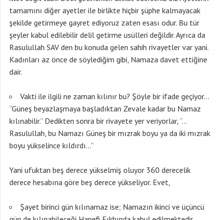
tamamını diğer ayetler ile birlikte hiçbir şüphe kalmayacak
şekilde getirmeye gayret ediyoruz zaten esası odur. Bu tür
şeyler kabul edilebilir delil getirme usülleri değildir. Ayrıca da
Rasulullah SAV den bu konuda gelen sahih rivayetler var yani.
Kadınları az önce de söylediğim gibi, Namaza davet ettiğine
dair.
Vakti ile ilgili ne zaman kılınır bu? Şöyle bir ifade geçiyor…
“Güneş beyazlaşmaya başladıktan Zevale kadar bu Namaz
kılınabilir.” Dedikten sonra bir rivayete yer veriyorlar, “…
Rasulullah, bu Namazı Güneş bir mızrak boyu ya da iki mızrak
boyu yükselince kıldırdı…”
Yani ufuktan beş derece yükselmiş oluyor 360 derecelik
derece hesabına göre beş derece yükseliyor. Evet,
Şayet birinci gün kılınamaz ise; Namazın ikinci ve üçüncü
gün de kılınabileceği Hanefi Fıkhında kabul edilmektedir.