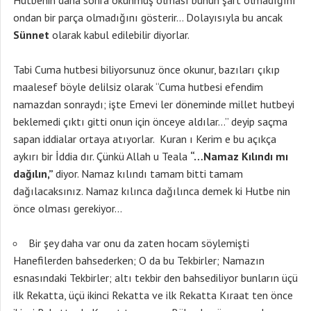
Hutbenin daha sonra okunmuş olması bunun şart olmadığını
ondan bir parça olmadığını gösterir… Dolayısıyla bu ancak
Sünnet
olarak kabul edilebilir diyorlar.
Tabi Cuma hutbesi biliyorsunuz önce okunur, bazıları çıkıp
maalesef böyle delilsiz olarak “Cuma hutbesi efendim
namazdan sonraydı; işte Emevi ler döneminde millet hutbeyi
beklemedi çıktı gitti onun için önceye aldılar…” deyip saçma
sapan iddialar ortaya atıyorlar. Kuran ı Kerim e bu açıkça
aykırı bir İddia dır. Çünkü Allah u Teala
“…Namaz Kılındı mı
dağılın,”
diyor. Namaz kılındı tamam bitti tamam
dağılacaksınız. Namaz kılınca dağılınca demek ki Hutbe nin
önce olması gerekiyor…
Bir şey daha var onu da zaten hocam söylemişti
Hanefilerden bahsederken; O da bu Tekbirler; Namazın
esnasındaki Tekbirler; altı tekbir den bahsediliyor bunların üçü
ilk Rekatta, üçü ikinci Rekatta ve ilk Rekatta Kıraat ten önce