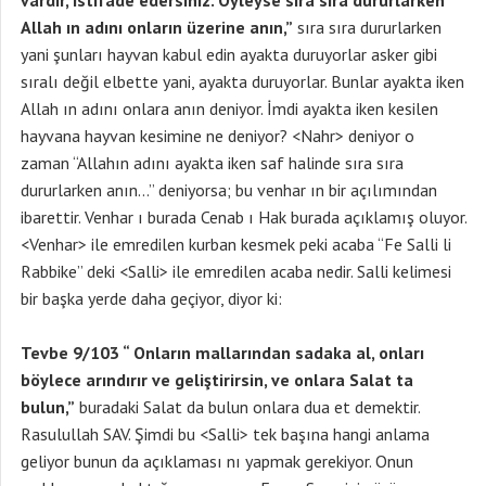
vardır, istifade edersiniz. Öyleyse sıra sıra dururlarken
Allah ın adını onların üzerine anın,”
sıra sıra dururlarken
yani şunları hayvan kabul edin ayakta duruyorlar asker gibi
sıralı değil elbette yani, ayakta duruyorlar. Bunlar ayakta iken
Allah ın adını onlara anın deniyor. İmdi ayakta iken kesilen
hayvana hayvan kesimine ne deniyor? <Nahr> deniyor o
zaman “Allahın adını ayakta iken saf halinde sıra sıra
dururlarken anın…” deniyorsa; bu venhar ın bir açılımından
ibarettir. Venhar ı burada Cenab ı Hak burada açıklamış oluyor.
<Venhar> ile emredilen kurban kesmek peki acaba “Fe Salli li
Rabbike” deki <Salli> ile emredilen acaba nedir. Salli kelimesi
bir başka yerde daha geçiyor, diyor ki:
Tevbe 9/103 “ Onların mallarından sadaka al, onları
böylece arındırır ve geliştirirsin, ve onlara Salat ta
bulun,”
buradaki Salat da bulun onlara dua et demektir.
Rasulullah SAV. Şimdi bu <Salli> tek başına hangi anlama
geliyor bunun da açıklaması nı yapmak gerekiyor. Onun