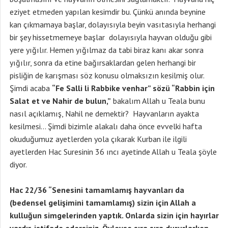
eziyet etmeden yapılan kesimdir bu. Çünkü anında beynine
kan çıkmamaya başlar, dolayısıyla beyin vasıtasıyla herhangi
bir şey hissetmemeye başlar dolayısıyla hayvan olduğu gibi
yere yığılır. Hemen yığılmaz da tabi biraz kanı akar sonra
yığılır, sonra da etine bağırsaklardan gelen herhangi bir
pisliğin de karışması söz konusu olmaksızın kesilmiş olur.
Şimdi acaba
“Fe Salli li Rabbike venhar” sözü “Rabbin için
Salat et ve Nahir de bulun,”
bakalım Allah u Teala bunu
nasıl açıklamış, Nahil ne demektir? Hayvanların ayakta
kesilmesi… Şimdi bizimle alakalı daha önce evvelki hafta
okuduğumuz ayetlerden yola çıkarak Kurban ile ilgili
ayetlerden Hac Suresinin 36 ıncı ayetinde Allah u Teala şöyle
diyor.
Hac 22/36 “Senesini tamamlamış hayvanları da
(bedensel gelişimini tamamlamış) sizin için Allah a
kulluğun simgelerinden yaptık. Onlarda sizin için hayırlar