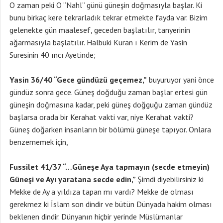
O zaman peki O “Nahl” günü güneşin doğmasıyla başlar. Ki
bunu birkaç kere tekrarladık tekrar etmekte fayda var. Bizim
gelenekte gün maalesef, geceden başlatılır, tanyerinin
ağarmasıyla başlatılır. Halbuki Kuran ı Kerim de Yasin
Suresinin 40 ıncı Ayetinde;
Yasin 36/40 “Gece gündüzü geçemez,”
buyuruyor yani önce
gündüz sonra gece. Güneş doğduğu zaman başlar ertesi gün
güneşin doğmasına kadar, peki güneş doğguğu zaman gündüz
başlarsa orada bir Kerahat vakti var, niye Kerahat vakti?
Güneş doğarken insanların bir bölümü güneşe tapıyor. Onlara
benzememek için,
Fussilet 41/37 “…Güneşe Aya tapmayın (secde etmeyin)
Güneşi ve Ayı yaratana secde edin,”
Şimdi diyebilirsiniz ki
Mekke de Ay a yıldıza tapan mı vardı? Mekke de olması
gerekmez ki İslam son dindir ve bütün Dünyada hakim olması
beklenen dindir. Dünyanın hiçbir yerinde Müslümanlar