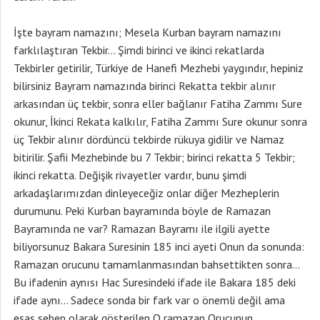
İşte bayram namazını; Mesela Kurban bayram namazını
farklılaştıran Tekbir… Şimdi birinci ve ikinci rekatlarda
Tekbirler getirilir, Türkiye de Hanefi Mezhebi yaygındır, hepiniz
bilirsiniz Bayram namazında birinci Rekatta tekbir alınır
arkasından üç tekbir, sonra eller bağlanır Fatiha Zammı Sure
okunur, İkinci Rekata kalkılır, Fatiha Zammı Sure okunur sonra
üç Tekbir alınır dördüncü tekbirde rükuya gidilir ve Namaz
bitirilir. Şafii Mezhebinde bu 7 Tekbir; birinci rekatta 5 Tekbir;
ikinci rekatta. Değişik rivayetler vardır, bunu şimdi
arkadaşlarımızdan dinleyeceğiz onlar diğer Mezheplerin
durumunu. Peki Kurban bayramında böyle de Ramazan
Bayramında ne var? Ramazan Bayramı ile ilgili ayette
biliyorsunuz Bakara Suresinin 185 inci ayeti Onun da sonunda:
Ramazan orucunu tamamlanmasından bahsettikten sonra…
Bu ifadenin aynısı Hac Suresindeki ifade ile Bakara 185 deki
ifade aynı… Sadece sonda bir fark var o önemli değil ama
esas sebep olarak gösterilen O ramazan Orucunun