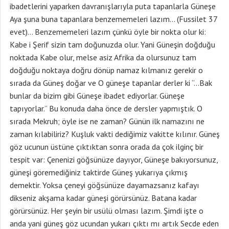
ibadetlerini yaparken davranışlarıyla puta tapanlarla Güneşe
Aya şuna buna tapanlara benzememeleri lazım… (Fussilet 37
evet)… Benzememeleri lazım çünkü öyle bir nokta olur ki:
Kabe i Şerif sizin tam doğunuzda olur. Yani Güneşin doğduğu
noktada Kabe olur, melse asiz Afrika da olursunuz tam
doğduğu noktaya doğru dönüp namaz kılmanız gerekir o
sırada da Güneş doğar ve O güneşe tapanlar derler ki “…Bak
bunlar da bizim gibi Güneşe ibadet ediyorlar. Güneşe
tapıyorlar.” Bu konuda daha önce de dersler yapmıştık. O
sırada Mekruh; öyle ise ne zaman? Günün ilk namazını ne
zaman kılabiliriz? Kuşluk vakti dediğimiz vakitte kılınır. Güneş
göz ucunun üstüne çıktıktan sonra orada da çok ilginç bir
tespit var: Çenenizi göğsünüze dayıyor, Güneşe bakıyorsunuz,
güneşi göremediğiniz taktirde Güneş yukarıya çıkmış
demektir. Yoksa çeneyi göğsünüze dayamazsanız kafayı
dikseniz akşama kadar güneşi görürsünüz. Batana kadar
görürsünüz. Her şeyin bir usülü olması lazım. Şimdi işte o
anda yani güneş göz ucundan yukarı çıktı mı artık Secde eden