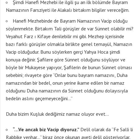
Şimdi Hanefi Mezhebi ile ilgili şu an ilk bölümde Bayram
Namazının Farsziyeti ile Alakalı birtakım bilgiler vereceğim.
Hanefi Mezhebinde de Bayram Namazının Vacip olduğu
söylenmekte. Birtakım Tali görüşler de var Sünnet olabilir mi?
Veyahut Farz ı Kifaye denilebilir mi gibi. Mezhep içerisinde
bazı farklı görüşler olmakla birlikte genel temayül, Namazın
Vacip olduğudur. Bunu söylerken gerçi Yahya Hoca şimdi
konuya değinir. Şafilere göre Sünnet olduğunu söylüyor ve
böyle bir Mukayese yapıyor, Şafilerin de bunun Sünnet olması
sebebini; rivayete göre “Onlar bunu bayram namazını, Duha
namazından bir bedel, onun yerine ikame edilen bir namaz
olduğunu Duha namazının da Sünnet olduğunu dolayısıyla
bedelin aslını geçemeyeceğini…”
Duha bizim Kuşluk dediğimiz namaz oluyor evet…
“…Ve ancak biz Vacip diyoruz.”
Delil olarak da “Fe Salli li
Rabbike venhar…” biraz önce okunan ayeti delil gösteriyorlar.