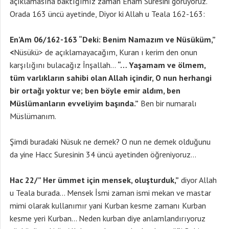
açıklamasına baktığımız zaman Enam Suresini görüyoruz.
Orada 163 üncü ayetinde, Diyor ki Allah u Teala 162-163:
En’Am 06/162-163 “Deki: Benim Namazım ve Nüsüküm,”
<
Nüsükü> de açıklamayacağım, Kuran ı kerim den onun
karşılığını bulacağız İnşallah…
“… Yaşamam ve ölmem,
tüm varlıkların sahibi olan Allah içindir, O nun herhangi
bir ortağı yoktur ve; ben böyle emir aldım, ben
Müslümanların evveliyim başında.”
Ben bir numaralı
Müslümanım.
Şimdi buradaki Nüsuk ne demek? O nun ne demek olduğunu
da yine Hacc Suresinin 34 üncü ayetinden öğreniyoruz…
Hac 22/” Her ümmet için mensek, oluşturduk,”
diyor Allah
u Teala burada… Mensek İsmi zaman ismi mekan ve mastar
mimi olarak kullanımır yani Kurban kesme zamanı Kurban
kesme yeri Kurban… Neden kurban diye anlamlandırıyoruz