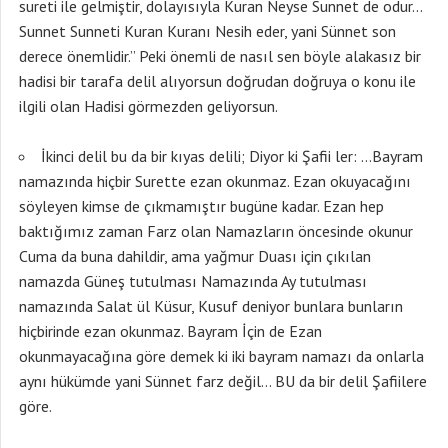
sureti ile gelmiştir, dolayısıyla Kuran Neyse Sunnet de odur…
Sunnet Sunneti Kuran Kuranı Nesih eder, yani Sünnet son
derece önemlidir.” Peki önemli de nasıl sen böyle alakasız bir
hadisi bir tarafa delil alıyorsun doğrudan doğruya o konu ile
ilgili olan Hadisi görmezden geliyorsun.
İkinci delil bu da bir kıyas delili; Diyor ki Şafii ler: …Bayram
namazında hiçbir Surette ezan okunmaz. Ezan okuyacağını
söyleyen kimse de çıkmamıştır bugüne kadar. Ezan hep
baktığımız zaman Farz olan Namazların öncesinde okunur
Cuma da buna dahildir, ama yağmur Duası için çıkılan
namazda Güneş tutulması Namazında Ay tutulması
namazında Salat ül Küsur, Kusuf deniyor bunlara bunların
hiçbirinde ezan okunmaz. Bayram İçin de Ezan
okunmayacağına göre demek ki iki bayram namazı da onlarla
aynı hükümde yani Sünnet farz değil… BU da bir delil Şafiilere
göre.