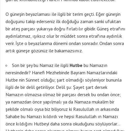
O güneşin beyazlaması ile ilgili bir terim geçti. Eğer güneşin
doğuşunu takip ederseniz ilk doğduğu zaman sanki ufuktan
bir ateş parçası yukarıya doğru fırlatılır gibidir. Güneş etrafını
aydınlatmaz, ışıksız olur br müddet sonra etrafına aydınlık
verir. İşte o beyazlanma dönemi ondan sonradır. Ondan sonra
artık güneşe gözünüz ile bakamazsınız.
Son bir şey bu Namaz ile ilgili
Hutbe
bu Namazın
neresindedir? Hanefi Mezhebinde Bayram Namazlarındaki
Hutbe nin Sünnet olduğu; şart olmadığı söyleniyor bununla
ilgili de bir delil getiriliyor. Delil şu: Şayet şart dersek
Namazın olmazsa olmaz bir parçası dersek bu ondan önce;
ya namazdan önce yapılmalı ya da Namaza mukalim bir
şekilde olmalı oysa biz biliyoruz ki Rasulullah ın arkasında
Sahabe bu Namazı kıldırdı ve hepsi Rasulullah ın Namazı
önce kıldığını Hutbeyi daha sonra okuduğunu söylüyorlar…