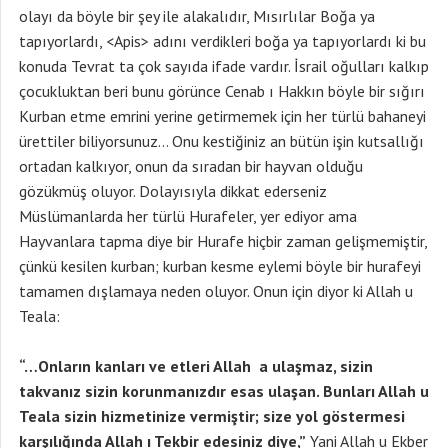
olayı da böyle bir şey ile alakalıdır, Mısırlılar Boğa ya
tapıyorlardı, <Apis> adını verdikleri boğa ya tapıyorlardı ki bu
konuda Tevrat ta çok sayıda ifade vardır. İsrail oğulları kalkıp
çocukluktan beri bunu görünce Cenab ı Hakkın böyle bir sığırı
Kurban etme emrini yerine getirmemek için her türlü bahaneyi
ürettiler biliyorsunuz… Onu kestiğiniz an bütün işin kutsallığı
ortadan kalkıyor, onun da sıradan bir hayvan olduğu
gözükmüş oluyor. Dolayısıyla dikkat ederseniz
Müslümanlarda her türlü Hurafeler, yer ediyor ama
Hayvanlara tapma diye bir Hurafe hiçbir zaman gelişmemiştir,
çünkü kesilen kurban; kurban kesme eylemi böyle bir hurafeyi
tamamen dışlamaya neden oluyor. Onun için diyor ki Allah u
Teala:
“…Onların kanları ve etleri Allah a ulaşmaz, sizin
takvanız sizin korunmanızdır esas ulaşan. Bunları Allah u
Teala sizin hizmetinize vermiştir; size yol göstermesi
karşılığında Allah ı Tekbir edesiniz diye,”
Yani Allah u Ekber