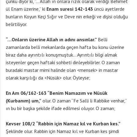
çünkü diyor ki, “… Allah ın onlara rızık olarak verdiği Behimet
ül Enam üzerine,” ki
Enam suresi 142-143
üncü ayetlerde
bunların Koyun Keçi Sığır ve Deve nin erkeği ve dişisi olduğu
belirtiliyor.
“…Onların üzerine Allah ın adını ansınlar.”
Belli
zamanlarda belli mekanlarda geçen hafta bu konu üzerine
biraz daha ayrıntılı konuşmuştuk… Ayrıntılı bilgi almak
isteyenler geçen haftaki sohbeti dinleyebilirler. O zaman
buradaki mastar mimi halinde olan <mensek> in mastar
olarak karşılığı da <Nüsük> olur. Öyleyse;
En Am 06/162-163 “Benim Namazım ve Nüsük
(Kurbanım) um,”
olur. O zaman “Fe Salli li Rabbike venhar,”
ın bu bir başka şekilde ifade edilmesi oluyor. O zaman;
Kevser 108/2 “Rabbin için Namaz kıl ve Kurban kes.”
Şeklinde olur. Rabbin için Namaz kıl ve Kurban kes şimdi