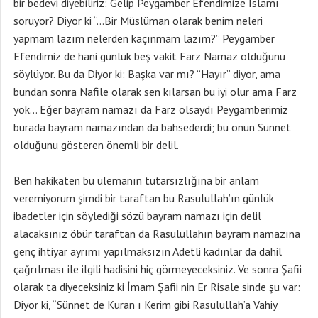
bir bedevi diyebiliriz: Gelip Peygamber Efendimize İslamı
soruyor? Diyor ki “…Bir Müslüman olarak benim neleri
yapmam lazım nelerden kaçınmam lazım?” Peygamber
Efendimiz de hani günlük beş vakit Farz Namaz olduğunu
söylüyor. Bu da Diyor ki: Başka var mı? “Hayır” diyor, ama
bundan sonra Nafile olarak sen kılarsan bu iyi olur ama Farz
yok… Eğer bayram namazı da Farz olsaydı Peygamberimiz
burada bayram namazından da bahsederdi; bu onun Sünnet
olduğunu gösteren önemli bir delil.
Ben hakikaten bu ulemanın tutarsızlığına bir anlam
veremiyorum şimdi bir taraftan bu Rasulullah’ın günlük
ibadetler için söylediği sözü bayram namazı için delil
alacaksınız öbür taraftan da Rasulullahın bayram namazına
genç ihtiyar ayrımı yapılmaksızın Adetli kadınlar da dahil
çağrılması ile ilgili hadisini hiç görmeyeceksiniz. Ve sonra Şafii
olarak ta diyeceksiniz ki İmam Şafii nin Er Risale sinde şu var:
Diyor ki, “Sünnet de Kuran ı Kerim gibi Rasulullah’a Vahiy