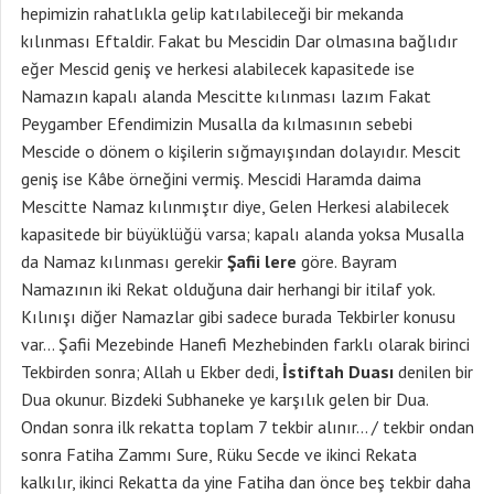
hepimizin rahatlıkla gelip katılabileceği bir mekanda
kılınması Eftaldir. Fakat bu Mescidin Dar olmasına bağlıdır
eğer Mescid geniş ve herkesi alabilecek kapasitede ise
Namazın kapalı alanda Mescitte kılınması lazım Fakat
Peygamber Efendimizin Musalla da kılmasının sebebi
Mescide o dönem o kişilerin sığmayışından dolayıdır. Mescit
geniş ise Kâbe örneğini vermiş. Mescidi Haramda daima
Mescitte Namaz kılınmıştır diye, Gelen Herkesi alabilecek
kapasitede bir büyüklüğü varsa; kapalı alanda yoksa Musalla
da Namaz kılınması gerekir
Şafii lere
göre. Bayram
Namazının iki Rekat olduğuna dair herhangi bir itilaf yok.
Kılınışı diğer Namazlar gibi sadece burada Tekbirler konusu
var… Şafii Mezebinde Hanefi Mezhebinden farklı olarak birinci
Tekbirden sonra; Allah u Ekber dedi,
İstiftah Duası
denilen bir
Dua okunur. Bizdeki Subhaneke ye karşılık gelen bir Dua.
Ondan sonra ilk rekatta toplam 7 tekbir alınır… / tekbir ondan
sonra Fatiha Zammı Sure, Rüku Secde ve ikinci Rekata
kalkılır, ikinci Rekatta da yine Fatiha dan önce beş tekbir daha