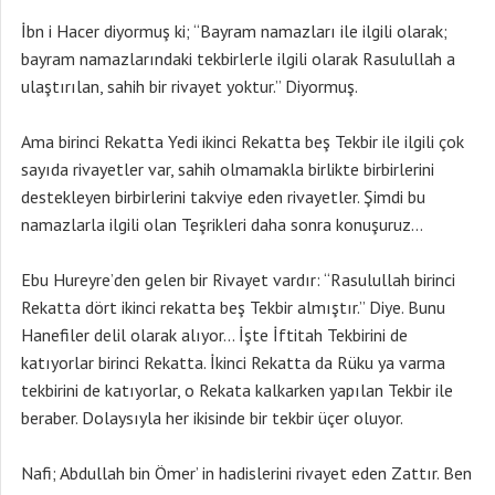
İbn i Hacer diyormuş ki; “Bayram namazları ile ilgili olarak;
bayram namazlarındaki tekbirlerle ilgili olarak Rasulullah a
ulaştırılan, sahih bir rivayet yoktur.” Diyormuş.
Ama birinci Rekatta Yedi ikinci Rekatta beş Tekbir ile ilgili çok
sayıda rivayetler var, sahih olmamakla birlikte birbirlerini
destekleyen birbirlerini takviye eden rivayetler. Şimdi bu
namazlarla ilgili olan Teşrikleri daha sonra konuşuruz…
Ebu Hureyre’den gelen bir Rivayet vardır: “Rasulullah birinci
Rekatta dört ikinci rekatta beş Tekbir almıştır.” Diye. Bunu
Hanefiler delil olarak alıyor… İşte İftitah Tekbirini de
katıyorlar birinci Rekatta. İkinci Rekatta da Rüku ya varma
tekbirini de katıyorlar, o Rekata kalkarken yapılan Tekbir ile
beraber. Dolaysıyla her ikisinde bir tekbir üçer oluyor.
Nafi; Abdullah bin Ömer’ in hadislerini rivayet eden Zattır. Ben