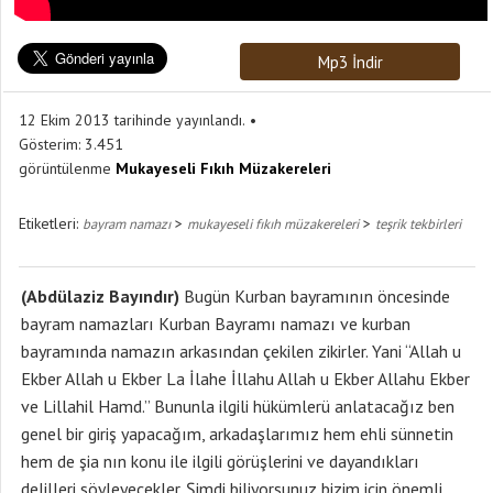
Mp3 İndir
12 Ekim 2013 tarihinde yayınlandı.
Gösterim:
3.451
görüntülenme
Mukayeseli Fıkıh Müzakereleri
Etiketleri:
>
>
bayram namazı
mukayeseli fıkıh müzakereleri
teşrik tekbirleri
(Abdülaziz Bayındır)
Bugün Kurban bayramının öncesinde
bayram namazları Kurban Bayramı namazı ve kurban
bayramında namazın arkasından çekilen zikirler. Yani “Allah u
Ekber Allah u Ekber La İlahe İllahu Allah u Ekber Allahu Ekber
ve Lillahil Hamd.” Bununla ilgili hükümlerü anlatacağız ben
genel bir giriş yapacağım, arkadaşlarımız hem ehli sünnetin
hem de şia nın konu ile ilgili görüşlerini ve dayandıkları
delilleri söyleyecekler. Şimdi biliyorsunuz bizim için önemli