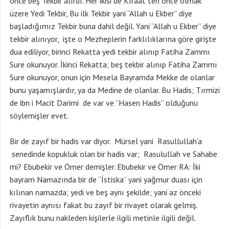
önce beş Tekbir alırdı. Her ikisi de Kıraat ten önce olmak
üzere Yedi Tekbir, Bu ilk Tekbir yani “Allah u Ekber” diye
başladığımız Tekbir buna dahil değil. Yani “Allah u Ekber” diye
tekbir alınıyor, işte o Mezheplerin farklılıklarına göre girişte
dua ediliyor, birinci Rekatta yedi tekbir alınıp Fatiha Zammı
Sure okunuyor. İkinci Rekatta; beş tekbir alınıp Fatiha Zammı
Sure okunuyor, onun için Mesela Bayramda Mekke de olanlar
bunu yaşamışlardır, ya da Medine de olanlar. Bu Hadis; Tırmizi
de ibn i Macit Darimi de var ve “Hasen Hadis” olduğunu
söylemişler evet.
Bir de zayıf bir hadis var diyor. Mürsel yani Rasullullah’a
senedinde kopukluk olan bir hadis var; Rasulullah ve Sahabe
mi? Ebubekir ve Ömer demişler. Ebubekir ve Ömer RA: İki
bayram Namazında bir de “İstiska” yani yağmur duası için
kılınan namazda; yedi ve beş aynı şekilde; yani az önceki
rivayetin aynısı fakat bu zayıf bir rivayet olarak gelmiş.
Zayıflık bunu nakleden kişilerle ilgili metinle ilgili değil.