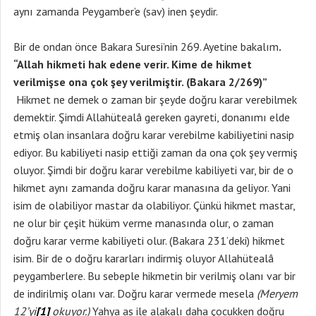
aynı zamanda Peygamber’e (sav) inen şeydir.
Bir de ondan önce Bakara Suresi’nin 269. Ayetine bakalım
.
“Allah hikmeti hak edene verir. Kime de hikmet
verilmişse ona çok şey verilmiştir. (Bakara 2/269)”
Hikmet ne demek o zaman bir şeyde doğru karar verebilmek
demektir. Şimdi Allahütealâ gereken gayreti, donanımı elde
etmiş olan insanlara doğru karar verebilme kabiliyetini nasip
ediyor. Bu kabiliyeti nasip ettiği zaman da ona çok şey vermiş
oluyor. Şimdi bir doğru karar verebilme kabiliyeti var, bir de o
hikmet aynı zamanda doğru karar manasına da geliyor. Yani
isim de olabiliyor mastar da olabiliyor. Çünkü hikmet mastar,
ne olur bir çeşit hüküm verme manasında olur, o zaman
doğru karar verme kabiliyeti olur. (Bakara 231’deki) hikmet
isim. Bir de o doğru kararları indirmiş oluyor Allahütealâ
peygamberlere. Bu sebeple hikmetin bir verilmiş olanı var bir
de indirilmiş olanı var. Doğru karar vermede mesela
(Meryem
12’yi
[1]
okuyor.)
Yahya as ile alakalı daha çocukken doğru