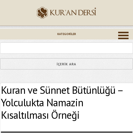
İsminiz (*)
KATEGORILER
Epostanız (*)
Kuran ve Sünnet Bütünlüğü –
Yaşadığınız Hatanın Ayrıntıları
Yolculukta Namazin
Kısaltılması Örneği
Bağlantıyı Gönderin