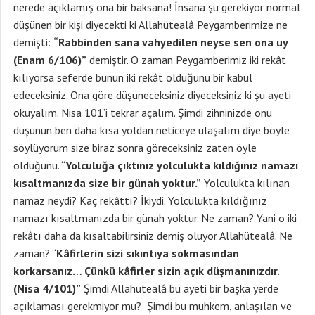
nerede açıklamış ona bir baksana! İnsana şu gerekiyor normal
düşünen bir kişi diyecekti ki Allahütealâ Peygamberimize ne
demişti:
“Rabbinden sana vahyedilen neyse sen ona uy
(Enam 6/106)”
demiştir. O zaman Peygamberimiz iki rekât
kılıyorsa seferde bunun iki rekât olduğunu bir kabul
edeceksiniz. Ona göre düşüneceksiniz diyeceksiniz ki şu ayeti
okuyalım. Nisa 101’i tekrar açalım. Şimdi zihninizde onu
düşünün ben daha kısa yoldan neticeye ulaşalım diye böyle
söylüyorum size biraz sonra göreceksiniz zaten öyle
olduğunu. “
Yolculuğa çıktınız yolculukta kıldığınız namazı
kısaltmanızda size bir günah yoktur.”
Yolculukta kılınan
namaz neydi? Kaç rekâttı? İkiydi. Yolculukta kıldığınız
namazı kısaltmanızda bir günah yoktur. Ne zaman? Yani o iki
rekâtı daha da kısaltabilirsiniz demiş oluyor Allahütealâ. Ne
zaman? “
Kâfirlerin sizi sıkıntıya sokmasından
korkarsanız… Çünkü kâfirler sizin açık düşmanınızdır.
(Nisa 4/101)”
Şimdi Allahütealâ bu ayeti bir başka yerde
açıklaması gerekmiyor mu? Şimdi bu muhkem, anlaşılan ve