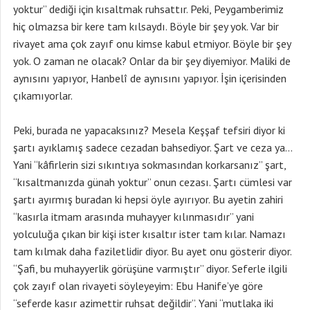
yoktur” dediği için kısaltmak ruhsattır. Peki, Peygamberimiz
hiç olmazsa bir kere tam kılsaydı. Böyle bir şey yok. Var bir
rivayet ama çok zayıf onu kimse kabul etmiyor. Böyle bir şey
yok. O zaman ne olacak? Onlar da bir şey diyemiyor. Maliki de
aynısını yapıyor, Hanbelî de aynısını yapıyor. İşin içerisinden
çıkamıyorlar.
Peki, burada ne yapacaksınız? Mesela Keşşaf tefsiri diyor ki
şartı ayıklamış sadece cezadan bahsediyor. Şart ve ceza ya…
Yani “kâfirlerin sizi sıkıntıya sokmasından korkarsanız” şart,
“kısaltmanızda günah yoktur” onun cezası. Şartı cümlesi var
şartı ayırmış buradan ki hepsi öyle ayırıyor. Bu ayetin zahiri
“kasırla itmam arasında muhayyer kılınmasıdır” yani
yolculuğa çıkan bir kişi ister kısaltır ister tam kılar. Namazı
tam kılmak daha faziletlidir diyor. Bu ayet onu gösterir diyor.
“Şafi, bu muhayyerlik görüşüne varmıştır” diyor. Seferle ilgili
çok zayıf olan rivayeti söyleyeyim: Ebu Hanife’ye göre
“seferde kasır azimettir ruhsat değildir”. Yani “mutlaka iki