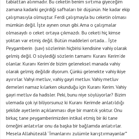
tabiattan alınmadır. Bu ceketin benim sırtıma giyeceğim
zamana kadarki geçirdiği safhaları bir düşünün. Ne kadar ekip
çalışmasıyla olmuştur. Ferdi çalışmayla bu ceketin olması
mümkün değil. İşte aynen onun gibi. Ama o çalışmalar
olmasaydı o ceket ortaya çıkmazdı. Bu ceketi hiç kimse
yoktan var etmiş değil. Bütün maddeleri ortada… İşte
Peygamberin (sav) sözlerinin hiçbirisi kendisine vahiy olarak
gelmiş değil. O söylediği sözlerin tamamı Kuranı Kerim’de
olanlar. Kuranı Kerim’de bizim geleneksel manada vahiy
olarak gelmiş değildir diyorum. Çünkü gelenekte vahiy ikiye
ayırırlar. Vahyi metluv, vahiy gayri metluv. Vahiy metluv
demeleri namaz kılarken okunduğu için Kuranı Kerim. Vahiy
gayri metluv da hadisler. Peki, bunu niye söylüyorlar? Bizim
ulemada çok iyi biliyorsunuz ki Kuranı Kerimde anlatıldığı
şekilde ayetlerin açıklanması diye bir mantık yoktur. Onu
birkaç tane peygamberimizden intikal etmiş bir iki tane
örneğini anlatırlar onu da başka bir bağlamda anlatırlar.
Mesela Allahütealâ “İmanlarını zulümle karıştırmayanlar
”