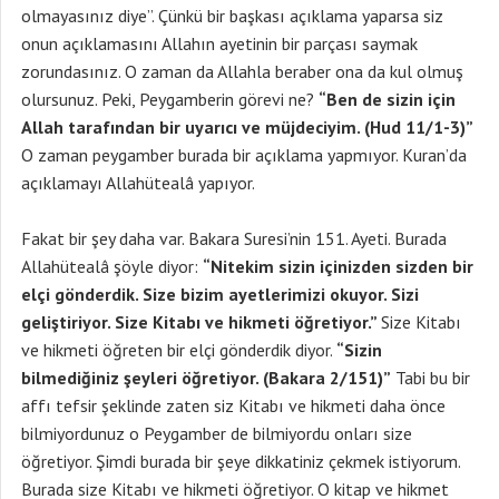
olmayasınız diye”. Çünkü bir başkası açıklama yaparsa siz
onun açıklamasını Allahın ayetinin bir parçası saymak
zorundasınız. O zaman da Allahla beraber ona da kul olmuş
olursunuz. Peki, Peygamberin görevi ne?
“Ben de sizin için
Allah tarafından bir uyarıcı ve müjdeciyim. (Hud 11/1-3)”
O zaman peygamber burada bir açıklama yapmıyor. Kuran’da
açıklamayı Allahütealâ yapıyor.
Fakat bir şey daha var. Bakara Suresi’nin 151. Ayeti. Burada
Allahütealâ şöyle diyor:
“Nitekim sizin içinizden sizden bir
elçi gönderdik. Size bizim ayetlerimizi okuyor. Sizi
geliştiriyor. Size Kitabı ve hikmeti öğretiyor.”
Size Kitabı
ve hikmeti öğreten bir elçi gönderdik diyor.
“Sizin
bilmediğiniz şeyleri öğretiyor. (Bakara 2/151)”
Tabi bu bir
affı tefsir şeklinde zaten siz Kitabı ve hikmeti daha önce
bilmiyordunuz o Peygamber de bilmiyordu onları size
öğretiyor. Şimdi burada bir şeye dikkatiniz çekmek istiyorum.
Burada size Kitabı ve hikmeti öğretiyor. O kitap ve hikmet