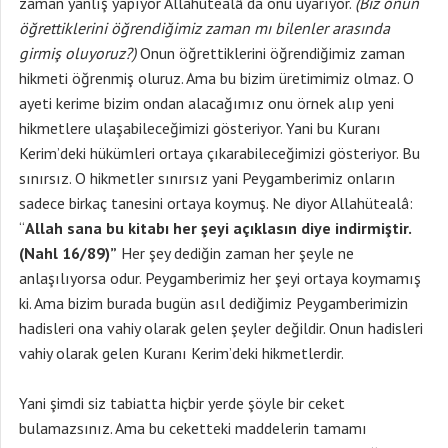
zaman yanlış yapıyor Allahütealâ da onu uyarıyor.
(Biz onun
öğrettiklerini öğrendiğimiz zaman mı bilenler arasında
girmiş oluyoruz?)
Onun öğrettiklerini öğrendiğimiz zaman
hikmeti öğrenmiş oluruz. Ama bu bizim üretimimiz olmaz. O
ayeti kerime bizim ondan alacağımız onu örnek alıp yeni
hikmetlere ulaşabileceğimizi gösteriyor. Yani bu Kuranı
Kerim’deki hükümleri ortaya çıkarabileceğimizi gösteriyor. Bu
sınırsız. O hikmetler sınırsız yani Peygamberimiz onların
sadece birkaç tanesini ortaya koymuş. Ne diyor Allahütealâ:
“
Allah sana bu kitabı her şeyi açıklasın diye indirmiştir.
(Nahl 16/89)”
Her şey dediğin zaman her şeyle ne
anlaşılıyorsa odur. Peygamberimiz her şeyi ortaya koymamış
ki. Ama bizim burada bugün asıl dediğimiz Peygamberimizin
hadisleri ona vahiy olarak gelen şeyler değildir. Onun hadisleri
vahiy olarak gelen Kuranı Kerim’deki hikmetlerdir.
Yani şimdi siz tabiatta hiçbir yerde şöyle bir ceket
bulamazsınız. Ama bu ceketteki maddelerin tamamı