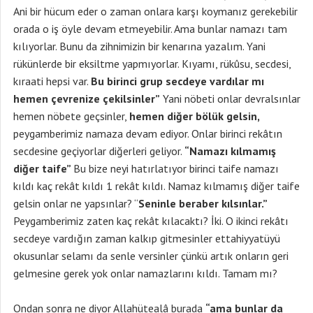
Ani bir hücum eder o zaman onlara karşı koymanız gerekebilir
orada o iş öyle devam etmeyebilir. Ama bunlar namazı tam
kılıyorlar. Bunu da zihnimizin bir kenarına yazalım. Yani
rükünlerde bir eksiltme yapmıyorlar. Kıyamı, rükûsu, secdesi,
kıraati hepsi var.
Bu birinci grup secdeye vardılar mı
hemen çevrenize çekilsinler”
Yani nöbeti onlar devralsınlar
hemen nöbete geçsinler,
hemen diğer bölük gelsin,
peygamberimiz namaza devam ediyor. Onlar birinci rekâtın
secdesine geçiyorlar diğerleri geliyor.
“Namazı kılmamış
diğer taife”
Bu bize neyi hatırlatıyor birinci taife namazı
kıldı kaç rekât kıldı 1 rekât kıldı. Namaz kılmamış diğer taife
gelsin onlar ne yapsınlar? “
Seninle beraber kılsınlar.”
Peygamberimiz zaten kaç rekât kılacaktı? İki. O ikinci rekâtı
secdeye vardığın zaman kalkıp gitmesinler ettahiyyatüyü
okusunlar selamı da senle versinler çünkü artık onların geri
gelmesine gerek yok onlar namazlarını kıldı. Tamam mı?
Ondan sonra ne diyor Allahütealâ burada
“ama bunlar da