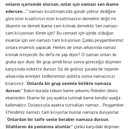
onların içerisinde olursan, onlar için namazı sen ikame
edersen…”
namazı kısaltmanızda günah yoktur dediğine
göre ister kısaltırsın ister kısaltmazsın demektir değil mi.
Akamte ne demek ikame tam kılmak demektir. Sen namazı
tam kılıyorsun. Kimin için? Bu cemaat için içinde olduğun
insanlar için sen namazı tam kılıyorsun. Çünkü peygamberimiz
onlara imamlık yapacak. Herkes de onun arkasında namaz
kılmak isteyecek. Bu defa ne yap diyor? O zaman onları iki
gruba ayır diyor. Bir grup şimdi biraz sonra göreceğiz düşmanı
karşısında nöbette dursun. Siz de gelirsiz şurada bir tepenin
arkasında emniyet tedbirlerinizi aldıkta sonra namazınızı
kılarsınız. “
Onlarda bir grup seninle birlikte namaza
dursun.”
Bakın burada tekum kame yekumu fiilinden öbürü
ekameden. Ekame bir şey ayakta tutmak kame kendisi ayağa
kalkmaktır. Dolayısıyla ayakta tuttukları namaz… Peygamber
Efendimiz namazı tam kılıyorlar bunlar namaza duruyorlar.
“
Onlardan bir taife senle beraber namaza dursun.
Silahlarını da yanlarına alsınlar.”
çünkü karşıdaki düşman.