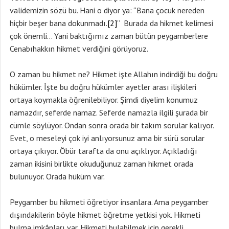
validemizin sözü bu. Hani o diyor ya: “Bana çocuk nereden
hiçbir beşer bana dokunmadı.
[2]
” Burada da hikmet kelimesi
çok önemli… Yani baktığımız zaman bütün peygamberlere
Cenabıhakkın hikmet verdiğini görüyoruz.
O zaman bu hikmet ne? Hikmet işte Allahın indirdiği bu doğru
hükümler. İşte bu doğru hükümler ayetler arası ilişkileri
ortaya koymakla öğrenilebiliyor. Şimdi diyelim konumuz
namazdır, seferde namaz. Seferde namazla ilgili şurada bir
cümle söylüyor. Ondan sonra orada bir takım sorular kalıyor.
Evet, o meseleyi çok iyi anlıyorsunuz ama bir sürü sorular
ortaya çıkıyor. Öbür tarafta da onu açıklıyor. Açıkladığı
zaman ikisini birlikte okuduğunuz zaman hikmet orada
bulunuyor. Orada hüküm var.
Peygamber bu hikmeti öğretiyor insanlara. Ama peygamber
dışındakilerin böyle hikmet öğretme yetkisi yok. Hikmeti
bulma imkânları var. Hikmeti bulabilmek için gerekli