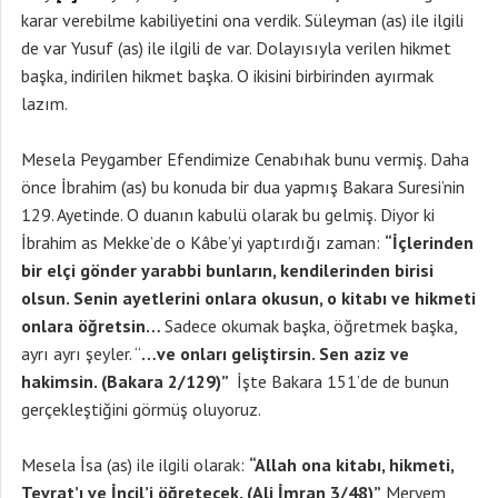
karar verebilme kabiliyetini ona verdik. Süleyman (as) ile ilgili
de var Yusuf (as) ile ilgili de var. Dolayısıyla verilen hikmet
başka, indirilen hikmet başka. O ikisini birbirinden ayırmak
lazım.
Mesela Peygamber Efendimize Cenabıhak bunu vermiş. Daha
önce İbrahim (as) bu konuda bir dua yapmış Bakara Suresi’nin
129. Ayetinde. O duanın kabulü olarak bu gelmiş. Diyor ki
İbrahim as Mekke’de o Kâbe’yi yaptırdığı zaman:
“İçlerinden
bir elçi gönder yarabbi bunların, kendilerinden birisi
olsun. Senin ayetlerini onlara okusun, o kitabı ve hikmeti
onlara öğretsin…
Sadece okumak başka, öğretmek başka,
ayrı ayrı şeyler. “
…ve onları geliştirsin. Sen aziz ve
hakimsin. (Bakara 2/129)”
İşte Bakara 151’de de bunun
gerçekleştiğini görmüş oluyoruz.
Mesela İsa (as) ile ilgili olarak:
“Allah ona kitabı, hikmeti,
Tevrat’ı ve İncil’i öğretecek. (Ali İmran 3/48)”
Meryem