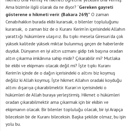
Ama bizimle ilgili olarak da ne diyor? “
Gereken gayreti
gösterene o hikmeti verir
.
(Bakara 269)”
O zaman
Cenabıhakkın burada ekibi kurarsak, o bilenler topluluğunu
kurarsak, o zaman biz de o Kuranı Kerim’in içerisindeki Allahın
yarattığı hükümlere ulaşırız. Bu tıpkı mesela Giresun’da çok
yüksek kalitede yüksek miktar bulunmuş geçen de haberlerde
duyduk. Dünyanın en iyi altın uzmanı gidip tek başına oradan
altın çıkarma imkânına sahip midir? Çıkarabilir mi? Mutlaka
bir ekibi ve ekipmanı olacak değil mi? İşte tıpkı Kuranı
Kerim’in içinde de o dağın içerisindeki o altını biz koymuş
değiliz ki Allah koymuş. İşte hikmet Allahın oradaki koyduğu
altını dışarıya çıkarabilmektir. Kuran’ın içerisindeki o
hükümleri de Allah buraya yerleştirmiş. Hikmet o hükümleri
oradan çıkarabilmektir ama çıkarmak için bir ekibin ve
ekipmanın olacak. Bir bilenler topluluğu olacak, bir iyi Arapça
bileceksin bir de Kuranı bileceksin. Başka şekilde olmaz, bu işin
yolu bu.