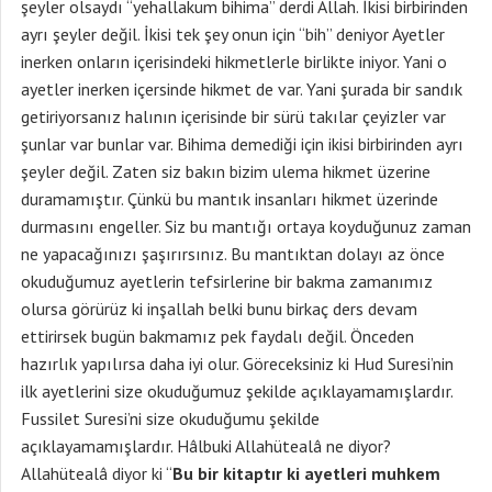
şeyler olsaydı “yehallakum bihima” derdi Allah. İkisi birbirinden
ayrı şeyler değil. İkisi tek şey onun için “bih” deniyor Ayetler
inerken onların içerisindeki hikmetlerle birlikte iniyor. Yani o
ayetler inerken içersinde hikmet de var. Yani şurada bir sandık
getiriyorsanız halının içerisinde bir sürü takılar çeyizler var
şunlar var bunlar var. Bihima demediği için ikisi birbirinden ayrı
şeyler değil. Zaten siz bakın bizim ulema hikmet üzerine
duramamıştır. Çünkü bu mantık insanları hikmet üzerinde
durmasını engeller. Siz bu mantığı ortaya koyduğunuz zaman
ne yapacağınızı şaşırırsınız. Bu mantıktan dolayı az önce
okuduğumuz ayetlerin tefsirlerine bir bakma zamanımız
olursa görürüz ki inşallah belki bunu birkaç ders devam
ettirirsek bugün bakmamız pek faydalı değil. Önceden
hazırlık yapılırsa daha iyi olur. Göreceksiniz ki Hud Suresi’nin
ilk ayetlerini size okuduğumuz şekilde açıklayamamışlardır.
Fussilet Suresi’ni size okuduğumu şekilde
açıklayamamışlardır. Hâlbuki Allahütealâ ne diyor?
Allahütealâ diyor ki “
Bu bir kitaptır ki ayetleri muhkem