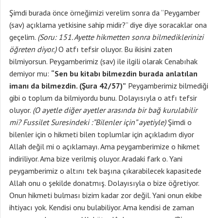
Şimdi burada önce örneğimizi verelim sonra da “Peygamber
(sav) açıklama yetkisine sahip midir?” diye diye soracaklar ona
geçelim.
(Soru: 151. Ayette hikmetten sonra bilmediklerinizi
öğreten diyor.)
O atfı tefsir oluyor. Bu ikisini zaten
bilmiyorsun. Peygamberimiz (sav) ile ilgili olarak Cenabıhak
demiyor mu:
“Sen
bu kitabı bilmezdin burada anlatılan
imanı da bilmezdin. (Şura 42/57)”
Peygamberimiz bilmediği
gibi o toplum da bilmiyordu bunu. Dolayısıyla o atfı tefsir
oluyor.
(O ayetle diğer ayetler arasında bir bağ kurulabilir
mi? Fussilet Suresindeki :”Bilenler için” ayetiyle)
Şimdi o
bilenler için o hikmeti bilen toplumlar için açıkladım diyor
Allah değil mi o açıklamayı. Ama peygamberimize o hikmet
indiriliyor. Ama bize verilmiş oluyor. Aradaki fark o. Yani
peygamberimiz o altını tek başına çıkarabilecek kapasitede
Allah onu o şekilde donatmış. Dolayısıyla o bize öğretiyor.
Onun hikmeti bulması bizim kadar zor değil. Yani onun ekibe
ihtiyacı yok. Kendisi onu bulabiliyor. Ama kendisi de zaman