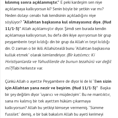
kılınmış sonra açıklanmıştır.”
E peki kardeşim sen niye
açıklamaya kalkıyorsun ki? Senin böyle bir yetkin var mı?
Neden dolayı cenabı hak kendisinin açıkladığını niye
söylüyor?
“Allahtan başkasına kul olmayasınız diye. (Hud
11/1-3)”
Allah açıklamıştır diyor. Şimdi sen burada kendin
açıklamaya kalkıyorsun, bu defa dini ikiye ayırıyorsun bir grup
peygamberin teşri kıldığı din bir grup da Allah’ın teşri kıldığı
din. O zaman o bir ikili. Allahütealâ bunu “Allahtan başkasına
kulluk etmek” olarak isimlendiriyor.
(Bir katılımcı: Ki
Hıristiyanlarda ve Yahudilerde de bunun tezahürü var değil
mi?)
Tabi herkeste var.
Çünkü Allah o ayette Peygambere de diyor ki de ki “B
en sizin
için Allahtan yana nezir ve beşirim. (Hud 11/1-3)”
Başka
bir şey değilim diyor “uyarıcı ve müjdeciyim”. Bu ne mantıktır,
sana mı kalmış bir tek ayetten hüküm çıkarmaya
kalkıyorsun? Allah bu yetkiyi kimseye vermemiş. “Sümme
fussilet” demiş, e bir bak bakalım Allah bu ayeti kerimeyi