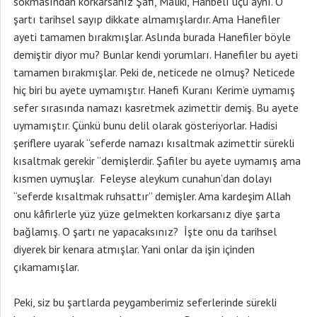
sokmasından korkarsanız Şafi, Maliki, Hanbelî üçü aynı. O
şartı tarihsel sayıp dikkate almamışlardır. Ama Hanefiler
ayeti tamamen bırakmışlar. Aslında burada Hanefiler böyle
demiştir diyor mu? Bunlar kendi yorumları. Hanefiler bu ayeti
tamamen bırakmışlar. Peki de, neticede ne olmuş? Neticede
hiç biri bu ayete uymamıştır. Hanefi Kuranı Kerim’e uymamış
sefer sırasında namazı kasretmek azimettir demiş. Bu ayete
uymamıştır. Çünkü bunu delil olarak gösteriyorlar. Hadisi
şeriflere uyarak “seferde namazı kısaltmak azimettir sürekli
kısaltmak gerekir “demişlerdir. Şafiler bu ayete uymamış ama
kısmen uymuşlar. Feleyse aleykum cunahun’dan dolayı
“seferde kısaltmak ruhsattır” demişler. Ama kardeşim Allah
onu kâfirlerle yüz yüze gelmekten korkarsanız diye şarta
bağlamış. O şartı ne yapacaksınız? İşte onu da tarihsel
diyerek bir kenara atmışlar. Yani onlar da işin içinden
çıkamamışlar.
Peki, siz bu şartlarda peygamberimiz seferlerinde sürekli