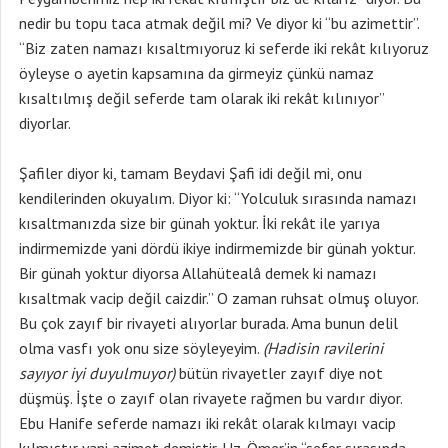
nedir bu topu taca atmak değil mi? Ve diyor ki “bu azimettir”.
“Biz zaten namazı kısaltmıyoruz ki seferde iki rekât kılıyoruz
öyleyse o ayetin kapsamına da girmeyiz çünkü namaz
kısaltılmış değil seferde tam olarak iki rekât kılınıyor”
diyorlar.
Şafiler diyor ki, tamam Beydavi Şafi idi değil mi, onu
kendilerinden okuyalım. Diyor ki: “Yolculuk sırasında namazı
kısaltmanızda size bir günah yoktur. İki rekât ile yarıya
indirmemizde yani dördü ikiye indirmemizde bir günah yoktur.
Bir günah yoktur diyorsa Allahütealâ demek ki namazı
kısaltmak vacip değil caizdir.” O zaman ruhsat olmuş oluyor.
Bu çok zayıf bir rivayeti alıyorlar burada. Ama bunun delil
olma vasfı yok onu size söyleyeyim.
(Hadisin ravilerini
sayıyor iyi duyulmuyor)
bütün rivayetler zayıf diye not
düşmüş. İşte o zayıf olan rivayete rağmen bu vardır diyor.
Ebu Hanife seferde namazı iki rekât olarak kılmayı vacip