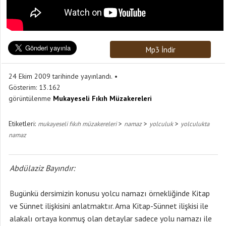
Mp3 İndir
24 Ekim 2009 tarihinde yayınlandı.
Gösterim:
13.162
görüntülenme
Mukayeseli Fıkıh Müzakereleri
Etiketleri:
>
>
>
mukayeseli fıkıh müzakereleri
namaz
yolculuk
yolculukta
namaz
Abdülaziz Bayındır:
Bugünkü dersimizin konusu yolcu namazı örnekliğinde Kitap
ve Sünnet ilişkisini anlatmaktır. Ama Kitap-Sünnet ilişkisi ile
alakalı ortaya konmuş olan detaylar sadece yolu namazı ile