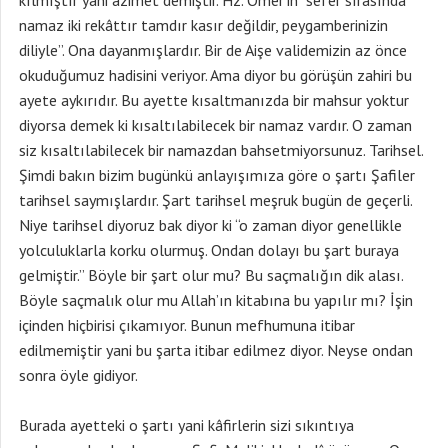
kılmıştır yani azimet demiştir. Hz. Ömer’in “sefer sırasında
namaz iki rekâttır tamdır kasır değildir, peygamberinizin
diliyle”. Ona dayanmışlardır. Bir de Aişe validemizin az önce
okuduğumuz hadisini veriyor. Ama diyor bu görüşün zahiri bu
ayete aykırıdır. Bu ayette kısaltmanızda bir mahsur yoktur
diyorsa demek ki kısaltılabilecek bir namaz vardır. O zaman
siz kısaltılabilecek bir namazdan bahsetmiyorsunuz. Tarihsel.
Şimdi bakın bizim bugünkü anlayışımıza göre o şartı Şafiler
tarihsel saymışlardır. Şart tarihsel meşruk bugün de geçerli.
Niye tarihsel diyoruz bak diyor ki “o zaman diyor genellikle
yolculuklarla korku olurmuş. Ondan dolayı bu şart buraya
gelmiştir.” Böyle bir şart olur mu? Bu saçmalığın dik alası.
Böyle saçmalık olur mu Allah’ın kitabına bu yapılır mı? İşin
içinden hiçbirisi çıkamıyor. Bunun mefhumuna itibar
edilmemiştir yani bu şarta itibar edilmez diyor. Neyse ondan
sonra öyle gidiyor.
Burada ayetteki o şartı yani kâfirlerin sizi sıkıntıya