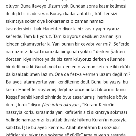
oluyor. Buna ilaveye lüzum yok. Bundan sonra kasır kelimesi
ile ilgili bir ifadesi var. Buraya kadar anlattı, “kâfirler sizi
sıkıntıya sokar diye korkarsanız o zaman namazı
kasredersiniz” bak Hanefiler diyor ki biz kasır yapmıyoruz
seferde. Tam kılıyoruz. Tam kılıyoruz dedikleri zaman işin
içinden çıkamıyorlar ki. Yani bunun bir cevabı var mı? “Seferde
namazınızı kısaltmanızda bir günah yoktur” derken Şafileri
dörtten ikiye inince ya da biz tam kılıyoruz derken ellerinde
bir delil yok ki. Günah yoktur dersen o zaman seferde iki rekâtı
da kısaltabilmen lazım. Ona da fetva vermen lazım değil mi?
Bu ayeti alamıyorlar yani kendilerine delil. Bunu, bu yazıyı bu
kısmı Hanefiler söylemiş değil az önce anlattıklarımı bunu
Keşşaf sahibi kendi zihninde öyle tasarlamış “herhalde böyle
demişlerdir” diyor.
(Tefsirden okuyor: )
“Kuranı Kerim’in
nassıyla korku sırasında yani kâfirlerin sizi sıkıntıya sokması
halinde namazınızı kısaltabilirsiniz hükmü Kuran’ın nassıyla
sabittir. İşte bu ayeti kerime… Allahütealâ’nın bu sözüdür
kâfirler sizi sıkıntıya sokarsa sözüdür.” Ama güven sırasında