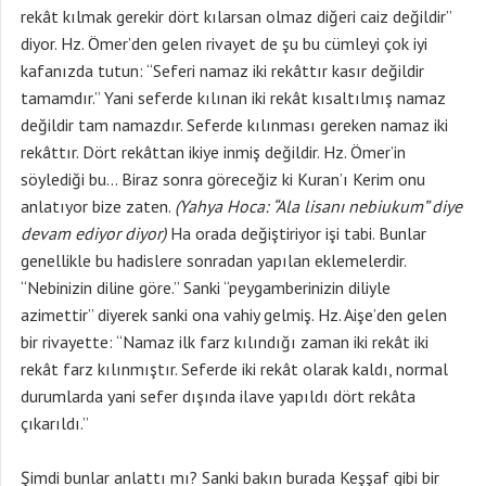
rekât kılmak gerekir dört kılarsan olmaz diğeri caiz değildir”
diyor. Hz. Ömer’den gelen rivayet de şu bu cümleyi çok iyi
kafanızda tutun: “Seferi namaz iki rekâttır kasır değildir
tamamdır.” Yani seferde kılınan iki rekât kısaltılmış namaz
değildir tam namazdır. Seferde kılınması gereken namaz iki
rekâttır. Dört rekâttan ikiye inmiş değildir. Hz. Ömer’in
söylediği bu… Biraz sonra göreceğiz ki Kuran’ı Kerim onu
anlatıyor bize zaten.
(Yahya Hoca: “Ala lisanı nebiukum” diye
devam ediyor diyor)
Ha orada değiştiriyor işi tabi. Bunlar
genellikle bu hadislere sonradan yapılan eklemelerdir.
“Nebinizin diline göre.” Sanki “peygamberinizin diliyle
azimettir” diyerek sanki ona vahiy gelmiş. Hz. Aişe’den gelen
bir rivayette: “Namaz ilk farz kılındığı zaman iki rekât iki
rekât farz kılınmıştır. Seferde iki rekât olarak kaldı, normal
durumlarda yani sefer dışında ilave yapıldı dört rekâta
çıkarıldı.”
Şimdi bunlar anlattı mı? Sanki bakın burada Keşşaf gibi bir