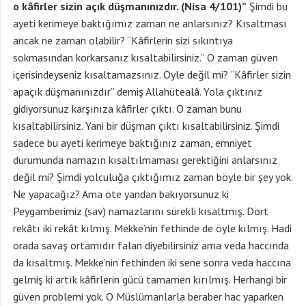
o kâfirler sizin açık düşmanınızdır. (Nisa 4/101)”
Şimdi bu
ayeti kerimeye baktığımız zaman ne anlarsınız? Kısaltması
ancak ne zaman olabilir? “Kâfirlerin sizi sıkıntıya
sokmasından korkarsanız kısaltabilirsiniz.” O zaman güven
içerisindeyseniz kısaltamazsınız. Öyle değil mi? “Kâfirler sizin
apaçık düşmanınızdır” demiş Allahütealâ. Yola çıktınız
gidiyorsunuz karşınıza kâfirler çıktı. O zaman bunu
kısaltabilirsiniz. Yani bir düşman çıktı kısaltabilirsiniz. Şimdi
sadece bu ayeti kerimeye baktığınız zaman, emniyet
durumunda namazın kısaltılmaması gerektiğini anlarsınız
değil mi? Şimdi yolculuğa çıktığımız zaman böyle bir şey yok.
Ne yapacağız? Ama öte yandan bakıyorsunuz ki
Peygamberimiz (sav) namazlarını sürekli kısaltmış. Dört
rekâtı iki rekât kılmış. Mekke’nin fethinde de öyle kılmış. Hadi
orada savaş ortamıdır falan diyebilirsiniz ama veda haccında
da kısaltmış. Mekke’nin fethinden iki sene sonra veda haccına
gelmiş ki artık kâfirlerin gücü tamamen kırılmış. Herhangi bir
güven problemi yok. O Müslümanlarla beraber hac yaparken