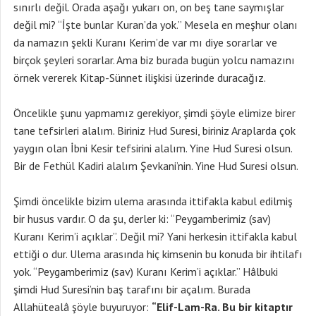
sınırlı değil. Orada aşağı yukarı on, on beş tane saymışlar
değil mi? “İşte bunlar Kuran’da yok.” Mesela en meşhur olanı
da namazın şekli Kuranı Kerim’de var mı diye sorarlar ve
birçok şeyleri sorarlar. Ama biz burada bugün yolcu namazını
örnek vererek Kitap-Sünnet ilişkisi üzerinde duracağız.
Öncelikle şunu yapmamız gerekiyor, şimdi şöyle elimize birer
tane tefsirleri alalım. Biriniz Hud Suresi, biriniz Araplarda çok
yaygın olan İbni Kesir tefsirini alalım. Yine Hud Suresi olsun.
Bir de Fethül Kadiri alalım Şevkani’nin. Yine Hud Suresi olsun.
Şimdi öncelikle bizim ulema arasında ittifakla kabul edilmiş
bir husus vardır. O da şu, derler ki: “Peygamberimiz (sav)
Kuranı Kerim’i açıklar”. Değil mi? Yani herkesin ittifakla kabul
ettiği o dur. Ulema arasında hiç kimsenin bu konuda bir ihtilafı
yok. “Peygamberimiz (sav) Kuranı Kerim’i açıklar.” Hâlbuki
şimdi Hud Suresi’nin baş tarafını bir açalım. Burada
Allahütealâ şöyle buyuruyor:
“Elif-Lam-Ra. Bu bir kitaptır