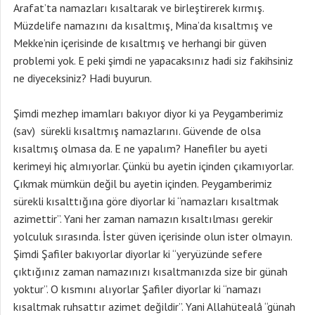
Arafat’ta namazları kısaltarak ve birleştirerek kırmış.
Müzdelife namazını da kısaltmış, Mina’da kısaltmış ve
Mekke’nin içerisinde de kısaltmış ve herhangi bir güven
problemi yok. E peki şimdi ne yapacaksınız hadi siz fakihsiniz
ne diyeceksiniz? Hadi buyurun.
Şimdi mezhep imamları bakıyor diyor ki ya Peygamberimiz
(sav) sürekli kısaltmış namazlarını. Güvende de olsa
kısaltmış olmasa da. E ne yapalım? Hanefiler bu ayeti
kerimeyi hiç almıyorlar. Çünkü bu ayetin içinden çıkamıyorlar.
Çıkmak mümkün değil bu ayetin içinden. Peygamberimiz
sürekli kısalttığına göre diyorlar ki “namazları kısaltmak
azimettir”. Yani her zaman namazın kısaltılması gerekir
yolculuk sırasında. İster güven içerisinde olun ister olmayın.
Şimdi Şafiler bakıyorlar diyorlar ki “yeryüzünde sefere
çıktığınız zaman namazınızı kısaltmanızda size bir günah
yoktur”. O kısmını alıyorlar Şafiler diyorlar ki “namazı
kısaltmak ruhsattır azimet değildir”. Yani Allahütealâ “günah