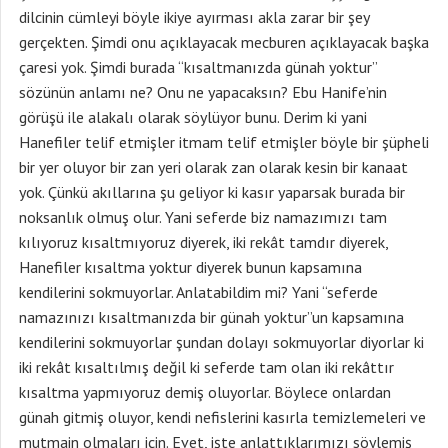
dilcinin cümleyi böyle ikiye ayırması akla zarar bir şey
gerçekten. Şimdi onu açıklayacak mecburen açıklayacak başka
çaresi yok. Şimdi burada “kısaltmanızda günah yoktur”
sözünün anlamı ne? Onu ne yapacaksın? Ebu Hanife’nin
görüşü ile alakalı olarak söylüyor bunu. Derim ki yani
Hanefiler telif etmişler itmam telif etmişler böyle bir şüpheli
bir yer oluyor bir zan yeri olarak zan olarak kesin bir kanaat
yok. Çünkü akıllarına şu geliyor ki kasır yaparsak burada bir
noksanlık olmuş olur. Yani seferde biz namazımızı tam
kılıyoruz kısaltmıyoruz diyerek, iki rekât tamdır diyerek,
Hanefiler kısaltma yoktur diyerek bunun kapsamına
kendilerini sokmuyorlar. Anlatabildim mi? Yani “seferde
namazınızı kısaltmanızda bir günah yoktur”un kapsamına
kendilerini sokmuyorlar şundan dolayı sokmuyorlar diyorlar ki
iki rekât kısaltılmış değil ki seferde tam olan iki rekâttır
kısaltma yapmıyoruz demiş oluyorlar. Böylece onlardan
günah gitmiş oluyor, kendi nefislerini kasırla temizlemeleri ve
mutmain olmaları için. Evet, işte anlattıklarımızı söylemiş