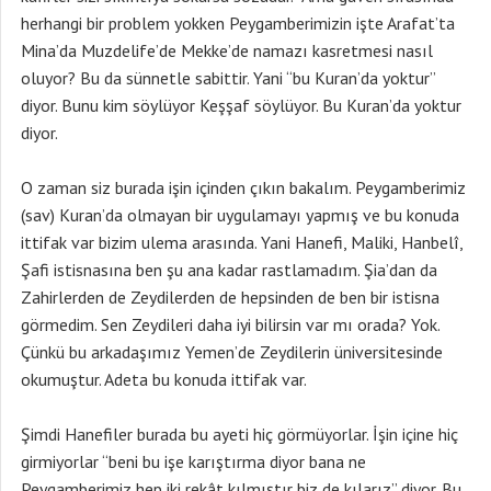
herhangi bir problem yokken Peygamberimizin işte Arafat’ta
Mina’da Muzdelife’de Mekke’de namazı kasretmesi nasıl
oluyor? Bu da sünnetle sabittir. Yani “bu Kuran’da yoktur”
diyor. Bunu kim söylüyor Keşşaf söylüyor. Bu Kuran’da yoktur
diyor.
O zaman siz burada işin içinden çıkın bakalım. Peygamberimiz
(sav) Kuran’da olmayan bir uygulamayı yapmış ve bu konuda
ittifak var bizim ulema arasında. Yani Hanefi, Maliki, Hanbelî,
Şafi istisnasına ben şu ana kadar rastlamadım. Şia’dan da
Zahirlerden de Zeydilerden de hepsinden de ben bir istisna
görmedim. Sen Zeydileri daha iyi bilirsin var mı orada? Yok.
Çünkü bu arkadaşımız Yemen’de Zeydilerin üniversitesinde
okumuştur. Adeta bu konuda ittifak var.
Şimdi Hanefiler burada bu ayeti hiç görmüyorlar. İşin içine hiç
girmiyorlar “beni bu işe karıştırma diyor bana ne
Peygamberimiz hep iki rekât kılmıştır biz de kılarız” diyor. Bu