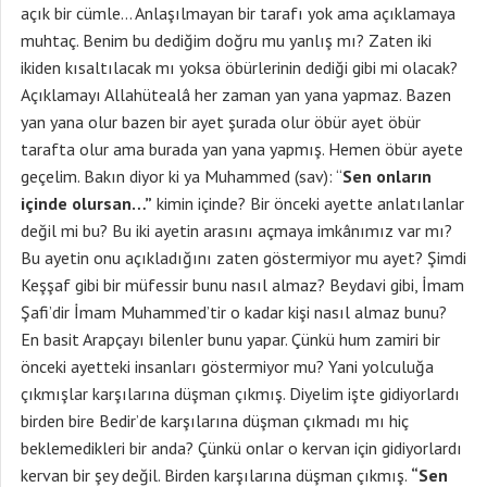
açık bir cümle… Anlaşılmayan bir tarafı yok ama açıklamaya
muhtaç. Benim bu dediğim doğru mu yanlış mı? Zaten iki
ikiden kısaltılacak mı yoksa öbürlerinin dediği gibi mi olacak?
Açıklamayı Allahütealâ her zaman yan yana yapmaz. Bazen
yan yana olur bazen bir ayet şurada olur öbür ayet öbür
tarafta olur ama burada yan yana yapmış. Hemen öbür ayete
geçelim. Bakın diyor ki ya Muhammed (sav): “
Sen onların
içinde olursan…”
kimin içinde? Bir önceki ayette anlatılanlar
değil mi bu? Bu iki ayetin arasını açmaya imkânımız var mı?
Bu ayetin onu açıkladığını zaten göstermiyor mu ayet? Şimdi
Keşşaf gibi bir müfessir bunu nasıl almaz? Beydavi gibi, İmam
Şafi’dir İmam Muhammed’tir o kadar kişi nasıl almaz bunu?
En basit Arapçayı bilenler bunu yapar. Çünkü hum zamiri bir
önceki ayetteki insanları göstermiyor mu? Yani yolculuğa
çıkmışlar karşılarına düşman çıkmış. Diyelim işte gidiyorlardı
birden bire Bedir’de karşılarına düşman çıkmadı mı hiç
beklemedikleri bir anda? Çünkü onlar o kervan için gidiyorlardı
kervan bir şey değil. Birden karşılarına düşman çıkmış.
“Sen