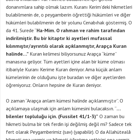
donanımlara sahip olmak lazım. Kuranı Kerim’deki hikmetleri
bulabilmenin de, o peygamberin öğrettiği hükümleri ve diğer
hükümleri bulabilmenin de bir yolunu Cenabıhak göstermiş. O
da 41. Surede “
Ha-Mim. O rahman ve rahim tarafından
indirilmiştir. Bu bir kitaptır ki ayetleri mufassal
kılınmıştır/ayrıntılı olarak açıklanmıştır, Arapça Kuran
halinde…”
Kuran kelimesi biliyorsunuz Arapça “küme”
manasına geliyor. Tüm ayetleri içine alan bir küme olması
itibariyle Kuranı Kerime Kuran deniyor. Ama küçük anlam
kümelerinin de olduğunu işte buradan ve diğer ayetlerden
öğreniyoruz. Onların hepsine de Kuran deniyor.
O zaman “Arapça anlam kümesi halinde açıklanmıştır”. O
açıklamaya ulaşmak için anlam kümesini bulacaksın. “
…
bilenler topluluğu için. (Fussilet 41/1-3)”
O zaman bu
hikmeti bulma bir tek ferdin işi değilmiş değil mi? Sadece tek
fert olarak Peygamberimiz (sav) (yapabilir). O da Allahütealâ
hikmeti ona vermiş ve hikmeti öğretme yetkisini ona vermiş.