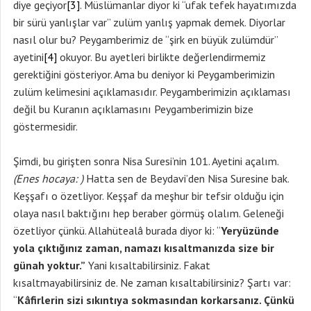
diye geçiyor
[3]
. Müslümanlar diyor ki “ufak tefek hayatımızda
bir sürü yanlışlar var” zulüm yanlış yapmak demek. Diyorlar
nasıl olur bu? Peygamberimiz de “şirk en büyük zulümdür”
ayetini
[4]
okuyor. Bu ayetleri birlikte değerlendirmemiz
gerektiğini gösteriyor. Ama bu deniyor ki Peygamberimizin
zulüm kelimesini açıklamasıdır. Peygamberimizin açıklaması
değil bu Kuranın açıklamasını Peygamberimizin bize
göstermesidir.
Şimdi, bu girişten sonra Nisa Suresi’nin 101. Ayetini açalım.
(Enes hocaya: )
Hatta sen de Beydavi’den Nisa Suresine bak.
Keşşafı o özetliyor. Keşşaf da meşhur bir tefsir olduğu için
olaya nasıl baktığını hep beraber görmüş olalım. Geleneği
özetliyor çünkü. Allahütealâ burada diyor ki: “
Yeryüzünde
yola çıktığınız zaman, namazı kısaltmanızda size bir
günah yoktur.”
Yani kısaltabilirsiniz. Fakat
kısaltmayabilirsiniz de. Ne zaman kısaltabilirsiniz? Şartı var:
“
Kâfirlerin sizi sıkıntıya sokmasından korkarsanız. Çünkü