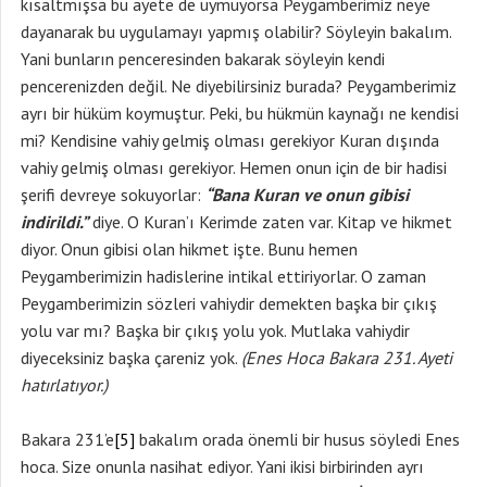
kısaltmışsa bu ayete de uymuyorsa Peygamberimiz neye
dayanarak bu uygulamayı yapmış olabilir? Söyleyin bakalım.
Yani bunların penceresinden bakarak söyleyin kendi
pencerenizden değil. Ne diyebilirsiniz burada? Peygamberimiz
ayrı bir hüküm koymuştur. Peki, bu hükmün kaynağı ne kendisi
mi? Kendisine vahiy gelmiş olması gerekiyor Kuran dışında
vahiy gelmiş olması gerekiyor. Hemen onun için de bir hadisi
şerifi devreye sokuyorlar:
“Bana Kuran ve onun gibisi
indirildi.”
diye. O Kuran’ı Kerimde zaten var. Kitap ve hikmet
diyor. Onun gibisi olan hikmet işte. Bunu hemen
Peygamberimizin hadislerine intikal ettiriyorlar. O zaman
Peygamberimizin sözleri vahiydir demekten başka bir çıkış
yolu var mı? Başka bir çıkış yolu yok. Mutlaka vahiydir
diyeceksiniz başka çareniz yok.
(Enes Hoca Bakara 231. Ayeti
hatırlatıyor.)
Bakara 231’e
[5]
bakalım orada önemli bir husus söyledi Enes
hoca. Size onunla nasihat ediyor. Yani ikisi birbirinden ayrı