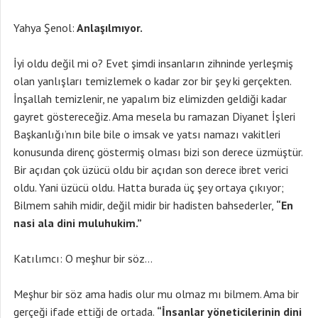
Yahya Şenol:
Anlaşılmıyor.
İyi oldu değil mi o? Evet şimdi insanların zihninde yerleşmiş
olan yanlışları temizlemek o kadar zor bir şey ki gerçekten.
İnşallah temizlenir, ne yapalım biz elimizden geldiği kadar
gayret göstereceğiz. Ama mesela bu ramazan Diyanet İşleri
Başkanlığı’nın bile bile o imsak ve yatsı namazı vakitleri
konusunda direnç göstermiş olması bizi son derece üzmüştür.
Bir açıdan çok üzücü oldu bir açıdan son derece ibret verici
oldu. Yani üzücü oldu. Hatta burada üç şey ortaya çıkıyor;
Bilmem sahih midir, değil midir bir hadisten bahsederler,
“En
nasi ala dini muluhukim.”
Katılımcı: O meşhur bir söz…
Meşhur bir söz ama hadis olur mu olmaz mı bilmem. Ama bir
gerçeği ifade ettiği de ortada.
“İnsanlar yöneticilerinin dini