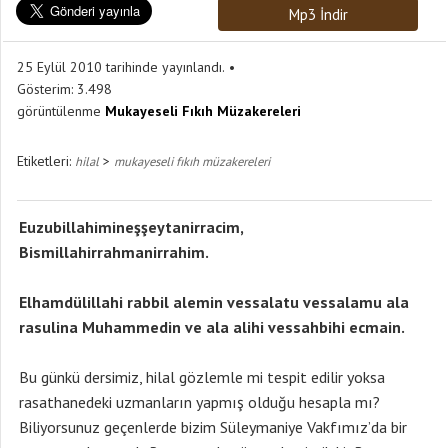
Mp3 İndir
25 Eylül 2010 tarihinde yayınlandı.
Gösterim:
3.498
görüntülenme
Mukayeseli Fıkıh Müzakereleri
Etiketleri:
>
hilal
mukayeseli fıkıh müzakereleri
Euzubillahimineşşeytanirracim,
Bismillahirrahmanirrahim.
Elhamdülillahi rabbil alemin vessalatu vessalamu ala
rasulina Muhammedin ve ala alihi vessahbihi ecmain.
Bu günkü dersimiz, hilal gözlemle mi tespit edilir yoksa
rasathanedeki uzmanların yapmış olduğu hesapla mı?
Biliyorsunuz geçenlerde bizim Süleymaniye Vakfımız’da bir