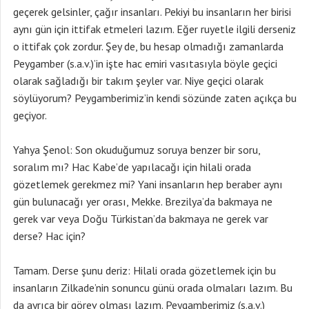
geçerek gelsinler, çağır insanları. Pekiyi bu insanların her birisi
aynı gün için ittifak etmeleri lazım. Eğer ruyetle ilgili derseniz
o ittifak çok zordur. Şey de, bu hesap olmadığı zamanlarda
Peygamber (s.a.v.)’in işte hac emiri vasıtasıyla böyle geçici
olarak sağladığı bir takım şeyler var. Niye geçici olarak
söylüyorum? Peygamberimiz’in kendi sözünde zaten açıkça bu
geçiyor.
Yahya Şenol: Son okuduğumuz soruya benzer bir soru,
soralım mı? Hac Kabe’de yapılacağı için hilali orada
gözetlemek gerekmez mi? Yani insanların hep beraber aynı
gün bulunacağı yer orası, Mekke. Brezilya’da bakmaya ne
gerek var veya Doğu Türkistan’da bakmaya ne gerek var
derse? Hac için?
Tamam. Derse şunu deriz: Hilali orada gözetlemek için bu
insanların Zilkade’nin sonuncu günü orada olmaları lazım. Bu
da ayrıca bir görev olması lazım. Peygamberimiz (s.a.v.)