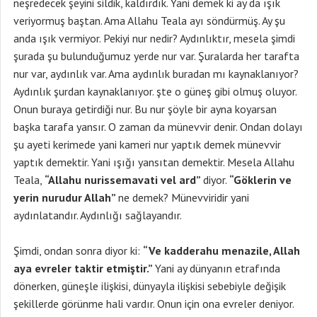
neşredecek şeyini sildik, kaldırdık. Yani demek ki ay da ışık
veriyormuş baştan. Ama Allahu Teala ayı söndürmüş. Ay şu
anda ışık vermiyor. Pekiyi nur nedir? Aydınlıktır, mesela şimdi
şurada şu bulunduğumuz yerde nur var. Şuralarda her tarafta
nur var, aydınlık var. Ama aydınlık buradan mı kaynaklanıyor?
Aydınlık şurdan kaynaklanıyor. şte o güneş gibi olmuş oluyor.
Onun buraya getirdiği nur. Bu nur şöyle bir ayna koyarsan
başka tarafa yansır. O zaman da münevvir denir. Ondan dolayı
şu ayeti kerimede yani kameri nur yaptık demek münevvir
yaptık demektir. Yani ışığı yansıtan demektir. Mesela Allahu
Teala,
“Allahu nurissemavati vel ard”
diyor.
“Göklerin ve
yerin nurudur Allah”
ne demek? Münevviridir yani
aydınlatandır. Aydınlığı sağlayandır.
Şimdi, ondan sonra diyor ki:
“Ve kadderahu menazile, Allah
aya evreler taktir etmiştir.”
Yani ay dünyanın etrafında
dönerken, güneşle ilişkisi, dünyayla ilişkisi sebebiyle değişik
şekillerde görünme hali vardır. Onun için ona evreler deniyor.