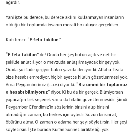
ağırdır.
Yani işte bu derece, bu derece aklını kullanmayan insanların
olduğu bir toplumda insanın morali bozuluyor gerçekten.
Katılımcı:
“E fela takilun.”
“E fela takilun”
de! Orada her şey bütün açık ve net bir
şekilde anlatılıyor o mevzuda anlaşılmayacak bir şey yok.
Orada şu ifade geçiyor bak o yazıda deniyor ki: Allahu Teala
bize hesabı emrediyor, hiç bir ayette hilalin gözetlenmesi yok.
Ama Peygamberimiz (s.a.v.) diyor ki:
“Biz ümmi bir toplumuz
o hesabı bilmiyoruz”
diyor. Ki bu da bir gerçek. Bilmiyorsan
yapacağın tek seçenek var o da hilalin gözetlenmesidir. Şimdi
Peygamber Efendimiz’in sözlerinin birisini alıp birisini
almadığın zaman, bu herkes için öyledir. Sözün birisini al,
öbürünü alma. O zaman o adama her şeyi söyletirsin. Her şeyi
söyletirsin. İşte burada Kur’an Sünnet birlikteliği yok.