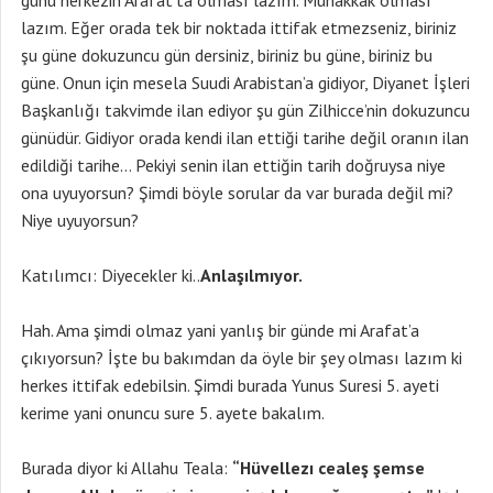
günü herkezin Arafat’ta olması lazım. Muhakkak olması
lazım. Eğer orada tek bir noktada ittifak etmezseniz, biriniz
şu güne dokuzuncu gün dersiniz, biriniz bu güne, biriniz bu
güne. Onun için mesela Suudi Arabistan’a gidiyor, Diyanet İşleri
Başkanlığı takvimde ilan ediyor şu gün Zilhicce’nin dokuzuncu
günüdür. Gidiyor orada kendi ilan ettiği tarihe değil oranın ilan
edildiği tarihe… Pekiyi senin ilan ettiğin tarih doğruysa niye
ona uyuyorsun? Şimdi böyle sorular da var burada değil mi?
Niye uyuyorsun?
Katılımcı: Diyecekler ki..
Anlaşılmıyor.
Hah. Ama şimdi olmaz yani yanlış bir günde mi Arafat’a
çıkıyorsun? İşte bu bakımdan da öyle bir şey olması lazım ki
herkes ittifak edebilsin. Şimdi burada Yunus Suresi 5. ayeti
kerime yani onuncu sure 5. ayete bakalım.
Burada diyor ki Allahu Teala:
“Hüvellezı cealeş şemse