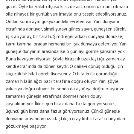
güzel. Öyle bir vakit ölçüsü ki sizde astronom uzmanı olmasa
bile nihayet bir günlük yanılmayla onu tespit edebiliyorsunuz.
Ondan sonra ayın gökyüzündeki evreleri var. Yani dünyanın
etrafında dönüyor, şimdi şurayı güneş sayın, güneşten sürekli
ışık alıyor ay, bir tarafı. Şimdi eğer arkası dünyaya dönükse,
tamı tamına, oradan herhangi bir ışık dünyaya gelemiyor. Yani
güneşle dünyanın arasında ise o gün ayı görme şansınız yok.
Buna kavuşum diyorlar. Şöyle birazcık uzaklaştığı zaman ay
kendi etrafında da dönen şeydir. O dairevi dönüş olduğu için
küçücük bir hilal görebiliyorsunuz. O hilalin ilk göründüğü
zaman hilalin ağzı batı tarafına doğru oluyor. Yani şöyle
yukarıya doğru oluyor. En sonda da aşağıya doğru oluyor ve
tamamen güneşin etrafında dönmesinden dolayı
kaynaklanıyor. İkinci gün biraz daha fazla görüyorsunuz,
üçüncü gün biraz daha fazla görüyorsunuz. Çünkü güneşle
dünyanın arasından uzaklaştıkça o aydınlık tarafı dünyadan
gözükmeye başlıyor.