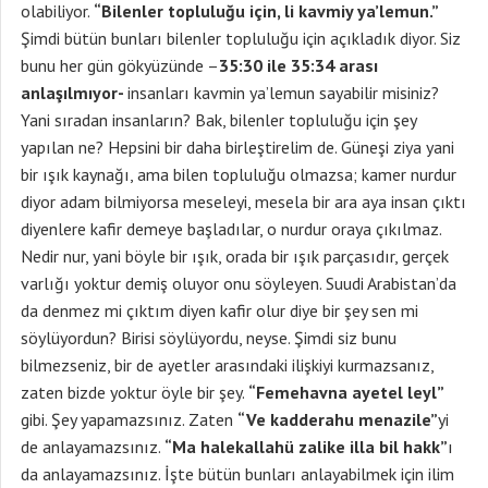
olabiliyor.
“Bilenler topluluğu için, li kavmiy ya’lemun.”
Şimdi bütün bunları bilenler topluluğu için açıkladık diyor. Siz
bunu her gün gökyüzünde –
35:30 ile 35:34 arası
anlaşılmıyor-
insanları kavmin ya’lemun sayabilir misiniz?
Yani sıradan insanların? Bak, bilenler topluluğu için şey
yapılan ne? Hepsini bir daha birleştirelim de. Güneşi ziya yani
bir ışık kaynağı, ama bilen topluluğu olmazsa; kamer nurdur
diyor adam bilmiyorsa meseleyi, mesela bir ara aya insan çıktı
diyenlere kafir demeye başladılar, o nurdur oraya çıkılmaz.
Nedir nur, yani böyle bir ışık, orada bir ışık parçasıdır, gerçek
varlığı yoktur demiş oluyor onu söyleyen. Suudi Arabistan’da
da denmez mi çıktım diyen kafir olur diye bir şey sen mi
söylüyordun? Birisi söylüyordu, neyse. Şimdi siz bunu
bilmezseniz, bir de ayetler arasındaki ilişkiyi kurmazsanız,
zaten bizde yoktur öyle bir şey.
“Femehavna ayetel leyl”
gibi. Şey yapamazsınız. Zaten
“Ve kadderahu menazile”
yi
de anlayamazsınız.
“Ma halekallahü zalike illa bil hakk”
ı
da anlayamazsınız. İşte bütün bunları anlayabilmek için ilim