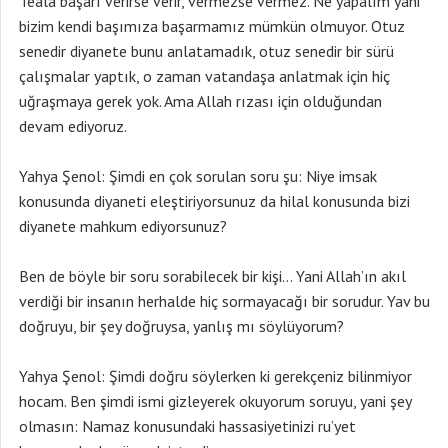
Teala başarı verirse verir, vermezse vermez. Ne yapalım yani
bizim kendi başımıza başarmamız mümkün olmuyor. Otuz
senedir diyanete bunu anlatamadık, otuz senedir bir sürü
çalışmalar yaptık, o zaman vatandaşa anlatmak için hiç
uğraşmaya gerek yok. Ama Allah rızası için olduğundan
devam ediyoruz.
Yahya Şenol: Şimdi en çok sorulan soru şu: Niye imsak
konusunda diyaneti eleştiriyorsunuz da hilal konusunda bizi
diyanete mahkum ediyorsunuz?
Ben de böyle bir soru sorabilecek bir kişi… Yani Allah’ın akıl
verdiği bir insanın herhalde hiç sormayacağı bir sorudur. Yav bu
doğruyu, bir şey doğruysa, yanlış mı söylüyorum?
Yahya Şenol: Şimdi doğru söylerken ki gerekçeniz bilinmiyor
hocam. Ben şimdi ismi gizleyerek okuyorum soruyu, yani şey
olmasın: Namaz konusundaki hassasiyetinizi ru’yet