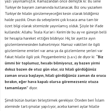
yazı yayınlamıştık. Ramazandan önce demiştik ki: Bu sene
Türkiye’de bayram zamanında kutlanacak. Biz onu yazarken
Türkiye’de hilalin görülemeyeceğini kesin olarak bildiğimiz
halde yazdık. Onun da sebeplerini çok kısaca ama tam bir
özet bilgi olarak sitemizde yayınlamış olduk. Şöyle bir ifade
kullandık: Allahu Teala Kur’an’ı Kerim’de bu ay ve güneşin belli
bir hesapla hareket ettiğini bildiriyor. Hiç bir ayette ayın
gözlemlenmesinden bahsetmiyor. Namaz vakitleri ile ilgili
gözlemleme emirleri var ama ya da gözlemleme yerleri var
fakat hilalle ilgili yok. Peygamberimiz (s.a.v.) de diyor ki:
“Biz
ümmi bir toplumuz, hesabı bilmiyoruz, ay bazen yirmi
dokuz bazen de otuz gün olur, siz hilali gördüğünüz
zaman oruca başlayın, hilali gördüğünüz zaman da orucu
bırakın, eğer hava kapalı olursa göremezseniz otuza
tamamlayın”
diyor.
Şimdi bütün bunları birleştirmek gerekiyor. Öteden beri İslam
aleminde tartışmalar yapılıyor, aceba kameri aylar hilalle