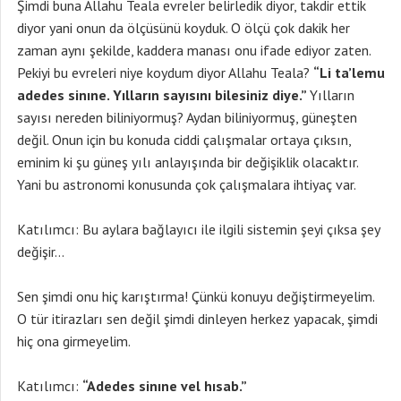
Şimdi buna Allahu Teala evreler belirledik diyor, takdir ettik
diyor yani onun da ölçüsünü koyduk. O ölçü çok dakik her
zaman aynı şekilde, kaddera manası onu ifade ediyor zaten.
Pekiyi bu evreleri niye koydum diyor Allahu Teala?
“Li ta’lemu
adedes sinıne. Yılların sayısını bilesiniz diye.”
Yılların
sayısı nereden biliniyormuş? Aydan biliniyormuş, güneşten
değil. Onun için bu konuda ciddi çalışmalar ortaya çıksın,
eminim ki şu güneş yılı anlayışında bir değişiklik olacaktır.
Yani bu astronomi konusunda çok çalışmalara ihtiyaç var.
Katılımcı: Bu aylara bağlayıcı ile ilgili sistemin şeyi çıksa şey
değişir…
Sen şimdi onu hiç karıştırma! Çünkü konuyu değiştirmeyelim.
O tür itirazları sen değil şimdi dinleyen herkez yapacak, şimdi
hiç ona girmeyelim.
Katılımcı:
“Adedes sinıne vel hısab.”