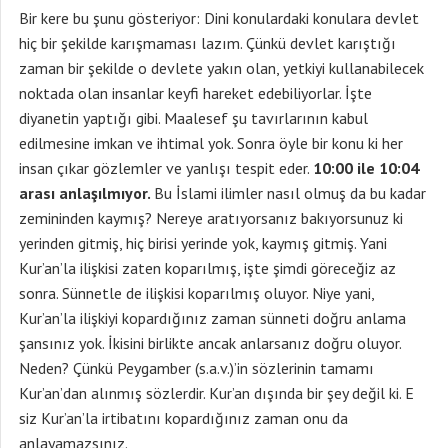
Bir kere bu şunu gösteriyor: Dini konulardaki konulara devlet
hiç bir şekilde karışmaması lazım. Çünkü devlet karıştığı
zaman bir şekilde o devlete yakın olan, yetkiyi kullanabilecek
noktada olan insanlar keyfi hareket edebiliyorlar. İşte
diyanetin yaptığı gibi. Maalesef şu tavırlarının kabul
edilmesine imkan ve ihtimal yok. Sonra öyle bir konu ki her
insan çıkar gözlemler ve yanlışı tespit eder.
10:00 ile 10:04
arası anlaşılmıyor.
Bu İslami ilimler nasıl olmuş da bu kadar
zemininden kaymış? Nereye aratıyorsanız bakıyorsunuz ki
yerinden gitmiş, hiç birisi yerinde yok, kaymış gitmiş. Yani
Kur’an’la ilişkisi zaten koparılmış, işte şimdi göreceğiz az
sonra. Sünnetle de ilişkisi koparılmış oluyor. Niye yani,
Kur’an’la ilişkiyi kopardığınız zaman sünneti doğru anlama
şansınız yok. İkisini birlikte ancak anlarsanız doğru oluyor.
Neden? Çünkü Peygamber (s.a.v.)’in sözlerinin tamamı
Kur’an’dan alınmış sözlerdir. Kur’an dışında bir şey değil ki. E
siz Kur’an’la irtibatını kopardığınız zaman onu da
anlayamazsınız.