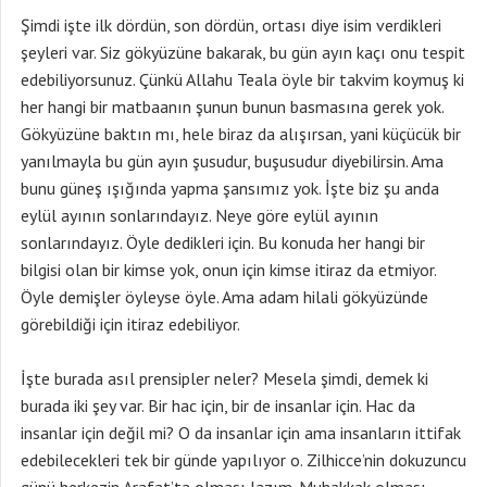
Şimdi işte ilk dördün, son dördün, ortası diye isim verdikleri
şeyleri var. Siz gökyüzüne bakarak, bu gün ayın kaçı onu tespit
edebiliyorsunuz. Çünkü Allahu Teala öyle bir takvim koymuş ki
her hangi bir matbaanın şunun bunun basmasına gerek yok.
Gökyüzüne baktın mı, hele biraz da alışırsan, yani küçücük bir
yanılmayla bu gün ayın şusudur, buşusudur diyebilirsin. Ama
bunu güneş ışığında yapma şansımız yok. İşte biz şu anda
eylül ayının sonlarındayız. Neye göre eylül ayının
sonlarındayız. Öyle dedikleri için. Bu konuda her hangi bir
bilgisi olan bir kimse yok, onun için kimse itiraz da etmiyor.
Öyle demişler öyleyse öyle. Ama adam hilali gökyüzünde
görebildiği için itiraz edebiliyor.
İşte burada asıl prensipler neler? Mesela şimdi, demek ki
burada iki şey var. Bir hac için, bir de insanlar için. Hac da
insanlar için değil mi? O da insanlar için ama insanların ittifak
edebilecekleri tek bir günde yapılıyor o. Zilhicce’nin dokuzuncu