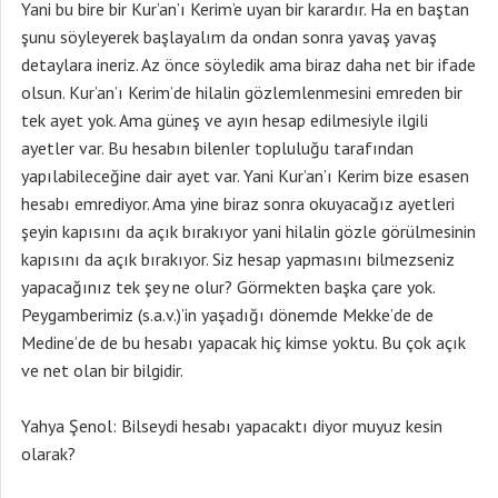
Yani bu bire bir Kur’an’ı Kerim’e uyan bir karardır. Ha en baştan
şunu söyleyerek başlayalım da ondan sonra yavaş yavaş
detaylara ineriz. Az önce söyledik ama biraz daha net bir ifade
olsun. Kur’an’ı Kerim’de hilalin gözlemlenmesini emreden bir
tek ayet yok. Ama güneş ve ayın hesap edilmesiyle ilgili
ayetler var. Bu hesabın bilenler topluluğu tarafından
yapılabileceğine dair ayet var. Yani Kur’an’ı Kerim bize esasen
hesabı emrediyor. Ama yine biraz sonra okuyacağız ayetleri
şeyin kapısını da açık bırakıyor yani hilalin gözle görülmesinin
kapısını da açık bırakıyor. Siz hesap yapmasını bilmezseniz
yapacağınız tek şey ne olur? Görmekten başka çare yok.
Peygamberimiz (s.a.v.)’in yaşadığı dönemde Mekke’de de
Medine’de de bu hesabı yapacak hiç kimse yoktu. Bu çok açık
ve net olan bir bilgidir.
Yahya Şenol: Bilseydi hesabı yapacaktı diyor muyuz kesin
olarak?