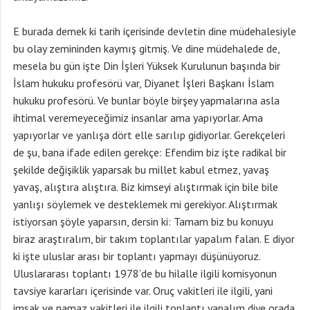
E burada demek ki tarih içerisinde devletin dine müdehalesiyle
bu olay zemininden kaymış gitmiş. Ve dine müdehalede de,
mesela bu gün işte Din İşleri Yüksek Kurulunun başında bir
İslam hukuku profesörü var, Diyanet İşleri Başkanı İslam
hukuku profesörü. Ve bunlar böyle birşey yapmalarına asla
ihtimal veremeyeceğimiz insanlar ama yapıyorlar. Ama
yapıyorlar ve yanlışa dört elle sarılıp gidiyorlar. Gerekçeleri
de şu, bana ifade edilen gerekçe: Efendim biz işte radikal bir
şekilde değişiklik yaparsak bu millet kabul etmez, yavaş
yavaş, alıştıra alıştıra. Biz kimseyi alıştırmak için bile bile
yanlışı söylemek ve desteklemek mi gerekiyor. Alıştırmak
istiyorsan şöyle yaparsın, dersin ki: Tamam biz bu konuyu
biraz araştıralım, bir takım toplantılar yapalım falan. E diyor
ki işte uluslar arası bir toplantı yapmayı düşünüyoruz.
Uluslararası toplantı 1978’de bu hilalle ilgili komisyonun
tavsiye kararları içerisinde var. Oruç vakitleri ile ilgili, yani
imsak ve namaz vakitleri ile ilgili toplantı yapalım diye orada