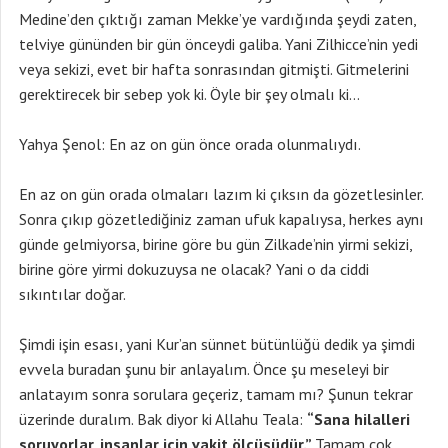
Medine’den çıktığı zaman Mekke’ye vardığında şeydi zaten,
telviye gününden bir gün önceydi galiba. Yani Zilhicce’nin yedi
veya sekizi, evet bir hafta sonrasından gitmişti. Gitmelerini
gerektirecek bir sebep yok ki. Öyle bir şey olmalı ki…
Yahya Şenol: En az on gün önce orada olunmalıydı.
En az on gün orada olmaları lazım ki çıksın da gözetlesinler.
Sonra çıkıp gözetlediğiniz zaman ufuk kapalıysa, herkes aynı
günde gelmiyorsa, birine göre bu gün Zilkade’nin yirmi sekizi,
birine göre yirmi dokuzuysa ne olacak? Yani o da ciddi
sıkıntılar doğar.
Şimdi işin esası, yani Kur’an sünnet bütünlüğü dedik ya şimdi
evvela buradan şunu bir anlayalım. Önce şu meseleyi bir
anlatayım sonra sorulara geçeriz, tamam mı? Şunun tekrar
üzerinde duralım. Bak diyor ki Allahu Teala:
“Sana hilalleri
soruyorlar, insanlar için vakit ölçüsüdür.”
Tamam çok