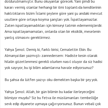
doldurulmamıştır. Bunu okuyanlar görecek. Yani şimdi bu
kararı vermiş olanlar herhangi bir ilmi toplantıda kendilerinin
haklılıklarını bizim İslami şeylere göre yani şu andaki mevcut
usullere göre ortaya koyma şanşları yok. İspatlayamazlar.
Zaten ispatlayamadıkları için kimseyi tatmin edememişlerdir.
Ama ispatlayamamaları, onlarda olan bir eksiklik, meselenin
yanlış olmasını gerektirmez.
Yahya Şenol: Demiş ki, farklı birisi, Cemalettin Ekin. Bu
Almanya’dan yazmıştı zannedersem: Hadiste kesin olarak
hilalin gözetlenmesi gerekli olurken nasıl oluyor da siz hadisi
yok sayıyor, bu işi bilim adamlarına havale ediyorsunuz?
Bu şahsa da lütfen yazıyı oku demekten başka bir şey yok.
Yahya Şenol: Allah, bir gün bilimin bu kadar ilerleyeceğini
bilmiyor muydu? Siz bu fetva ile müslümanları tembelliğe
sevk edip diyanete uymaya çağırıyorsunuz. Bunun vebali çok