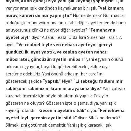
dıyaev, Allah güneşi ziya yani ışık kaynağı yapmıştır.”
Işık
veriyor ama ışık kendinden kaynaklanan bir ışık.
“vel kamera
nurav, kameri de nur yapmıştır.”
Nur ne demek? Nur mastar
olduğu için münevvir manasına. Tabii diğer ayetlerden de bunu
anlıyorsunuz çünkü ne diyor diğer ayetler?
“Femehavna
ayetel leyl”
diyor Allahu Teala
.
O da İsra Suresinde. İsra 12.
ayet.
“Ve cealnel leyle ven nehara ayeteyni, geceyi
gündüzü iki ayet yaptık, ve cealna ayeten nehari
mübsıratel
,
gündüzün ayetini mübsir”
yani eşyanın önünü
arkasını eşyayı üç boyutlu gösterebilecek şekilde diye
tercüme edebiliriz. Yani önünü arkasını her tarafını
gösterecek şekilde
“yaptık.”
Niye?
“Li tebteğu fadlem mir
rabbiküm, rabbinizin ikramını arayasınız diye.”
Yani çalışıp
kazanabilmemiz için böyle bir algınlık yaptık. Pekiyi o
gösteren ne oluyor? Gösteren işte o şems, dıya, yani ışık
kaynağı olandır.
“Gecenin ayetini sildik”
diyor.
“Femehavna
ayetel leyl, gecenin ayetini sildik”
diyor. Sildik ne demek?
Silmek izini götürmek demektir. Yani ışık çıkaracak, ışık