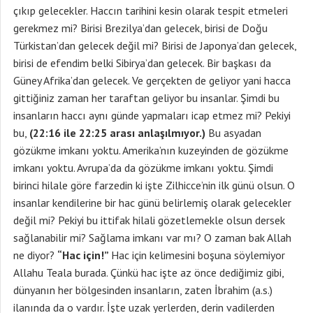
çıkıp gelecekler. Haccın tarihini kesin olarak tespit etmeleri
gerekmez mi? Birisi Brezilya’dan gelecek, birisi de Doğu
Türkistan’dan gelecek değil mi? Birisi de Japonya’dan gelecek,
birisi de efendim belki Sibirya’dan gelecek. Bir başkası da
Güney Afrika’dan gelecek. Ve gerçekten de geliyor yani hacca
gittiğiniz zaman her taraftan geliyor bu insanlar. Şimdi bu
insanların haccı aynı günde yapmaları icap etmez mi? Pekiyi
bu,
(22:16 ile 22:25 arası anlaşılmıyor.)
Bu asyadan
gözükme imkanı yoktu. Amerika’nın kuzeyinden de gözükme
imkanı yoktu. Avrupa’da da gözükme imkanı yoktu. Şimdi
birinci hilale göre farzedin ki işte Zilhicce’nin ilk günü olsun. O
insanlar kendilerine bir hac günü belirlemiş olarak gelecekler
değil mi? Pekiyi bu ittifak hilali gözetlemekle olsun dersek
sağlanabilir mi? Sağlama imkanı var mı? O zaman bak Allah
ne diyor?
“Hac için!”
Hac için kelimesini boşuna söylemiyor
Allahu Teala burada. Çünkü hac işte az önce dediğimiz gibi,
dünyanın her bölgesinden insanların, zaten İbrahim (a.s.)
ilanında da o vardır. İşte uzak yerlerden, derin vadilerden