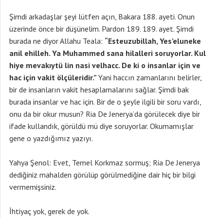
Şimdi arkadaşlar şeyi lütfen açın, Bakara 188. ayeti. Onun
üzerinde önce bir düşünelim. Pardon 189. 189. ayet. Şimdi
burada ne diyor Allahu Teala:
“Esteuzubillah, Yes’eluneke
anil ehilleh. Ya Muhammed sana hilalleri soruyorlar. Kul
hiye mevakıytü lin nasi velhacc. De ki o insanlar için ve
hac için vakit ölçüleridir.”
Yani haccın zamanlarını belirler,
bir de insanların vakit hesaplamalarını sağlar. Şimdi bak
burada insanlar ve hac için. Bir de o şeyle ilgili bir soru vardı,
onu da bir okur musun? Ria De Jenerya’da görülecek diye bir
ifade kullandık, görüldü mü diye soruyorlar. Okumamışlar
gene o yazdığımız yazıyı.
Yahya Şenol: Evet, Temel Korkmaz sormuş; Ria De Jenerya
dediğiniz mahalden görülüp görülmediğine dair hiç bir bilgi
vermemişsiniz.
İhtiyaç yok, gerek de yok.