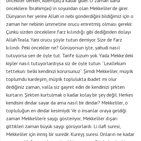
öncekiler derken, Adem(as)’a kadar gider. O zaman daha
öncekilere İbrahim(as)’ın soyundan olan Mekkeliler’de girer.
Dünyanın her yerine Allah’ın nebi gönderdiğini bildiğimiz için o
zaman her nebinin ümmetine orucu emretmiş olması gerekir.
Çünkü sizden öncekilere farz kılındığı gibi dediğinden dolayı
AllahTeala. Yani orucu şöyle tutun demiyor. Size de farz
kılındı. Peki öncekiler ne? Görüyorsun işte, yahudi nasıl
tutuyorsa sen de öyle tut. Tarife lüzum yok. Yada Mekke’deki
kişiler nasıl tutuyorlardıysa siz de öyle tutun. “Leallekum
tettekun: belki kendinizi korursunuz”. Şimdi Mekkeliler, müşrik
toplumdu kardeşim, müşrik toplulukta ibadet mi olur
dediğiniz zaman, valla siz gayret edin de kendinizi şirkten
kurtarın. Şirkten kurtulmak o kadar kolay bir şey değil. Herkes
kendisini dindar sayar da ama nasıl bir dindar? Mekkeliler, o
topluluğun en dindar kesimiydi. Ve o insanlar oraya geldiği
zaman Mekkeliler’e saygı gösteriyor, Mekkeliler dışarı
gittikleri zaman büyük saygı görüyorlardı. Li ilafi suresi,
Mekkeliler için inmiş bir suredir. Kureyş suresi. Onların ne kadar