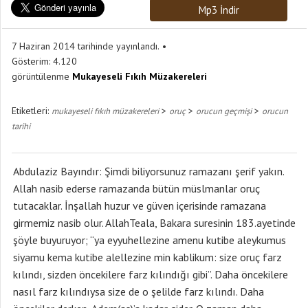
Mp3 İndir
7 Haziran 2014 tarihinde yayınlandı.
Gösterim:
4.120
görüntülenme
Mukayeseli Fıkıh Müzakereleri
Etiketleri:
>
>
>
mukayeseli fıkıh müzakereleri
oruç
orucun geçmişi
orucun
tarihi
Abdulaziz Bayındır: Şimdi biliyorsunuz ramazanı şerif yakın.
Allah nasib ederse ramazanda bütün müslmanlar oruç
tutacaklar. İnşallah huzur ve güven içerisinde ramazana
girmemiz nasib olur. AllahTeala, Bakara suresinin 183.ayetinde
şöyle buyuruyor; “ya eyyuhellezine amenu kutibe aleykumus
siyamu kema kutibe alellezine min kablikum: size oruç farz
kılındı, sizden öncekilere farz kılındığı gibi”. Daha öncekilere
nasıl farz kılındıysa size de o şelilde farz kılındı. Daha