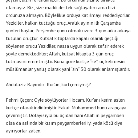
olamayız. Biz, size maddi destek sağlayalım ama bizi
ordunuza almayın. Böylelikle orduya katılmayı reddediyorlar.
Yezidiler, halkın tuttuğu oruç, Aralık ayının ilk Çarşamba
günleri başlar, Perşembe günü olmak üzere 3 gün arka arkaya
tutulan oruçtur. Kutsal kitaplarda kapalı olarak geçtiği
söylenen orucu Yezidiler, nassa uygun olarak tefsir ederek
şöyle demektedirler; Allah, kutsal kitapta 3 gün oruç
tutmasını emretmiştir. Buna göre kürtçe “se”, üç kelimesini
müslümanlar yanlış olarak yani “sin” 30 olarak anlamışlardır.
Abdulaziz Bayındır: Kur’an, kürtçemiymiş?
Fehmi Çeçen: Öyle söylüyorlar Hocam. Kur’anı kerim aslen
kürtçe olarak indirilmiştir. Fakat Muhammed bunu arapçaya
çevirmiştir. Dolayısıyla bu açıdan hani Allah’ın peygamberi
olsa da aslında bir kısım peygamberleri iyi yada kötü diye
ayırıyorlar zaten.