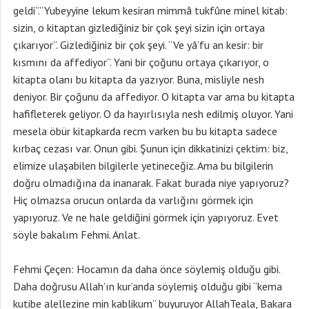
geldi”.”Yubeyyine lekum kesiran mimmâ tukfûne minel kitab:
sizin, o kitaptan gizlediğiniz bir çok şeyi sizin için ortaya
çıkarıyor”. Gizlediğiniz bir çok şeyi. “Ve yâ’fu an kesir: bir
kısmını da affediyor”. Yani bir çoğunu ortaya çıkarıyor, o
kitapta olanı bu kitapta da yazıyor. Buna, misliyle nesh
deniyor. Bir çoğunu da affediyor. O kitapta var ama bu kitapta
hafifleterek geliyor. O da hayırlısıyla nesh edilmiş oluyor. Yani
mesela öbür kitapkarda recm varken bu bu kitapta sadece
kırbaç cezası var. Onun gibi. Şunun için dikkatinizi çektim: biz,
elimize ulaşabilen bilgilerle yetineceğiz. Ama bu bilgilerin
doğru olmadığına da inanarak. Fakat burada niye yapıyoruz?
Hiç olmazsa orucun onlarda da varlığını görmek için
yapıyoruz. Ve ne hale geldiğini görmek için yapıyoruz. Evet
söyle bakalım Fehmi. Anlat.
Fehmi Çeçen: Hocamın da daha önce söylemiş olduğu gibi.
Daha doğrusu Allah’ın kur’anda söylemiş olduğu gibi “kema
kutibe alellezine min kablikum” buyuruyor AllahTeala, Bakara