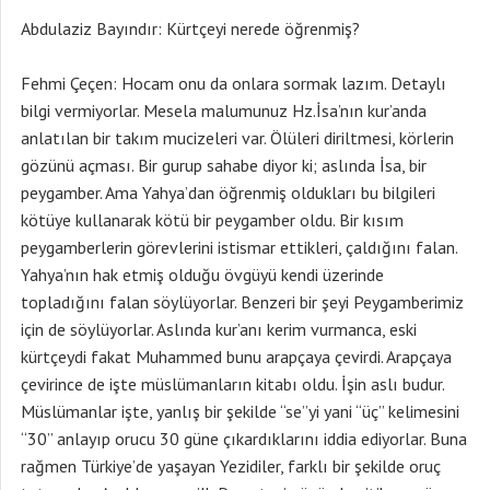
Abdulaziz Bayındır: Kürtçeyi nerede öğrenmiş?
Fehmi Çeçen: Hocam onu da onlara sormak lazım. Detaylı
bilgi vermiyorlar. Mesela malumunuz Hz.İsa’nın kur’anda
anlatılan bir takım mucizeleri var. Ölüleri diriltmesi, körlerin
gözünü açması. Bir gurup sahabe diyor ki; aslında İsa, bir
peygamber. Ama Yahya’dan öğrenmiş oldukları bu bilgileri
kötüye kullanarak kötü bir peygamber oldu. Bir kısım
peygamberlerin görevlerini istismar ettikleri, çaldığını falan.
Yahya’nın hak etmiş olduğu övgüyü kendi üzerinde
topladığını falan söylüyorlar. Benzeri bir şeyi Peygamberimiz
için de söylüyorlar. Aslında kur’anı kerim vurmanca, eski
kürtçeydi fakat Muhammed bunu arapçaya çevirdi. Arapçaya
çevirince de işte müslümanların kitabı oldu. İşin aslı budur.
Müslümanlar işte, yanlış bir şekilde “se”yi yani “üç” kelimesini
“30” anlayıp orucu 30 güne çıkardıklarını iddia ediyorlar. Buna
rağmen Türkiye’de yaşayan Yezidiler, farklı bir şekilde oruç