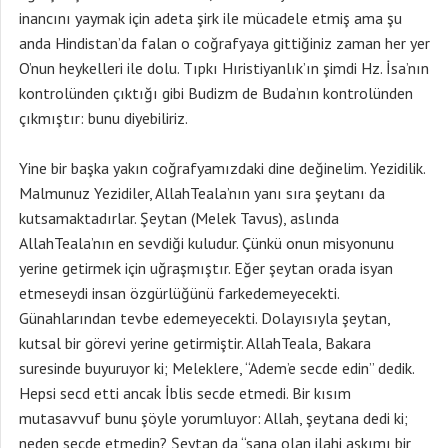
inancını yaymak için adeta şirk ile mücadele etmiş ama şu
anda Hindistan’da falan o coğrafyaya gittiğiniz zaman her yer
O’nun heykelleri ile dolu. Tıpkı Hıristiyanlık’ın şimdi Hz. İsa’nın
kontrolünden çıktığı gibi Budizm de Buda’nın kontrolünden
çıkmıştır: bunu diyebiliriz.
Yine bir başka yakın coğrafyamızdaki dine değinelim. Yezidilik.
Malmunuz Yezidiler, AllahTeala’nın yanı sıra şeytanı da
kutsamaktadırlar. Şeytan (Melek Tavus), aslında
AllahTeala’nın en sevdiği kuludur. Çünkü onun misyonunu
yerine getirmek için uğraşmıştır. Eğer şeytan orada isyan
etmeseydi insan özgürlüğünü farkedemeyecekti.
Günahlarından tevbe edemeyecekti. Dolayısıyla şeytan,
kutsal bir görevi yerine getirmiştir. AllahTeala, Bakara
suresinde buyuruyor ki; Meleklere, “Adem’e secde edin” dedik.
Hepsi secd etti ancak İblis secde etmedi. Bir kısım
mutasavvuf bunu şöyle yorumluyor: Allah, şeytana dedi ki;
neden secde etmedin? Şeytan da “sana olan ilahi aşkımı bir