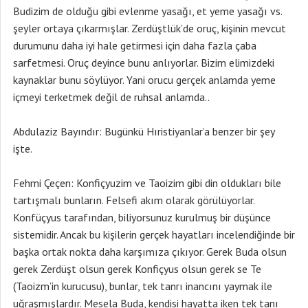
Budizim de olduğu gibi evlenme yasağı, et yeme yasağı vs.
şeyler ortaya çıkarmışlar. Zerdüştlük’de oruç, kişinin mevcut
durumunu daha iyi hale getirmesi için daha fazla çaba
sarfetmesi. Oruç deyince bunu anlıyorlar. Bizim elimizdeki
kaynaklar bunu söylüyor. Yani orucu gerçek anlamda yeme
içmeyi terketmek değil de ruhsal anlamda..
Abdulaziz Bayındır: Bugünkü Hıristiyanlar’a benzer bir şey
işte.
Fehmi Çeçen: Konfiçyuzim ve Taoizim gibi din oldukları bile
tartışmalı bunların. Felsefi akım olarak görülüyorlar.
Konfüçyus tarafından, biliyorsunuz kurulmuş bir düşünce
sistemidir. Ancak bu kişilerin gerçek hayatları incelendiğinde bir
başka ortak nokta daha karşımıza çıkıyor. Gerek Buda olsun
gerek Zerdüşt olsun gerek Konfiçyus olsun gerek se Te
(Taoizm’in kurucusu), bunlar, tek tanrı inancını yaymak ile
uğraşmışlardır. Mesela Buda, kendisi hayatta iken tek tanı