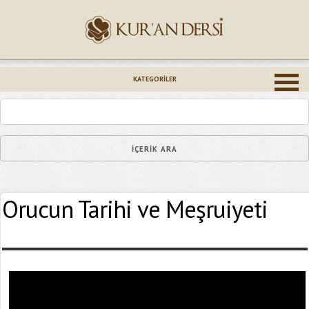
İsminiz (*)
KATEGORILER
Epostanız (*)
Orucun Tarihi ve Meşruiyeti
Yaşadığınız Hatanın Ayrıntıları
Bağlantıyı Gönderin