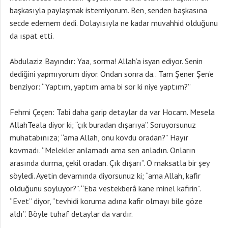
başkasıyla paylaşmak istemiyorum. Ben, senden başkasına
secde edemem dedi. Dolayısıyla ne kadar muvahhid olduğunu
da ıspat etti.
Abdulaziz Bayındır: Yaa, sorma! Allah’a isyan ediyor. Senin
dediğini yapmıyorum diyor. Ondan sonra da.. Tam Şener Şen’e
benziyor: “Yaptım, yaptım ama bi sor ki niye yaptım?”
Fehmi Çeçen: Tabi daha garip detaylar da var Hocam. Mesela
AllahTeala diyor ki; “çık buradan dışarıya”. Soruyorsunuz
muhatabınıza; “ama Allah, onu kovdu oradan?” Hayır
kovmadı. “Melekler anlamadı ama sen anladın. Onların
arasında durma, çekil oradan. Çık dışarı”. O maksatla bir şey
söyledi. Ayetin devamında diyorsunuz ki; “ama Allah, kafir
olduğunu söylüyor?”. “Eba vestekberâ kane minel kafirin”.
“Evet” diyor, “tevhidi koruma adına kafir olmayı bile göze
aldı”. Böyle tuhaf detaylar da vardır.