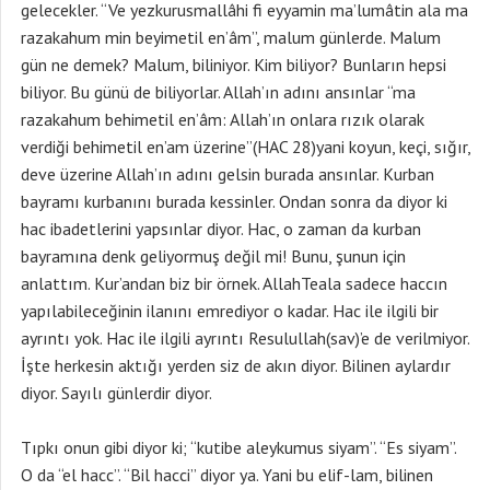
gelecekler. “Ve yezkurusmallâhi fi eyyamin ma’lumâtin ala ma
razakahum min beyimetil en’âm”, malum günlerde. Malum
gün ne demek? Malum, biliniyor. Kim biliyor? Bunların hepsi
biliyor. Bu günü de biliyorlar. Allah’ın adını ansınlar “ma
razakahum behimetil en’âm: Allah’ın onlara rızık olarak
verdiği behimetil en’am üzerine”(HAC 28)yani koyun, keçi, sığır,
deve üzerine Allah’ın adını gelsin burada ansınlar. Kurban
bayramı kurbanını burada kessinler. Ondan sonra da diyor ki
hac ibadetlerini yapsınlar diyor. Hac, o zaman da kurban
bayramına denk geliyormuş değil mi! Bunu, şunun için
anlattım. Kur’andan biz bir örnek. AllahTeala sadece haccın
yapılabileceğinin ilanını emrediyor o kadar. Hac ile ilgili bir
ayrıntı yok. Hac ile ilgili ayrıntı Resulullah(sav)’e de verilmiyor.
İşte herkesin aktığı yerden siz de akın diyor. Bilinen aylardır
diyor. Sayılı günlerdir diyor.
Tıpkı onun gibi diyor ki; “kutibe aleykumus siyam”. “Es siyam”.
O da “el hacc”. “Bil hacci” diyor ya. Yani bu elif-lam, bilinen