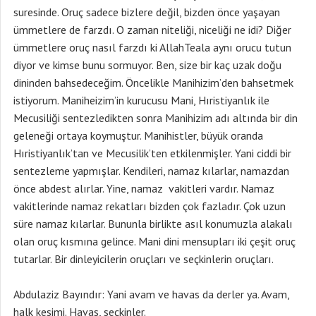
suresinde. Oruç sadece bizlere değil, bizden önce yaşayan
ümmetlere de farzdı. O zaman niteliği, niceliği ne idi? Diğer
ümmetlere oruç nasıl farzdı ki AllahTeala aynı orucu tutun
diyor ve kimse bunu sormuyor. Ben, size bir kaç uzak doğu
dininden bahsedeceğim. Öncelikle Manihizim’den bahsetmek
istiyorum. Maniheizim’in kurucusu Mani, Hıristiyanlık ile
Mecusiliği sentezledikten sonra Manihizim adı altında bir din
geleneği ortaya koymuştur. Manihistler, büyük oranda
Hıristiyanlık’tan ve Mecusilik’ten etkilenmişler. Yani ciddi bir
sentezleme yapmışlar. Kendileri, namaz kılarlar, namazdan
önce abdest alırlar. Yine, namaz vakitleri vardır. Namaz
vakitlerinde namaz rekatları bizden çok fazladır. Çok uzun
süre namaz kılarlar. Bununla birlikte asıl konumuzla alakalı
olan oruç kısmına gelince. Mani dini mensupları iki çeşit oruç
tutarlar. Bir dinleyicilerin oruçları ve seçkinlerin oruçları.
Abdulaziz Bayındır: Yani avam ve havas da derler ya. Avam,
halk kesimi. Havas, seçkinler.