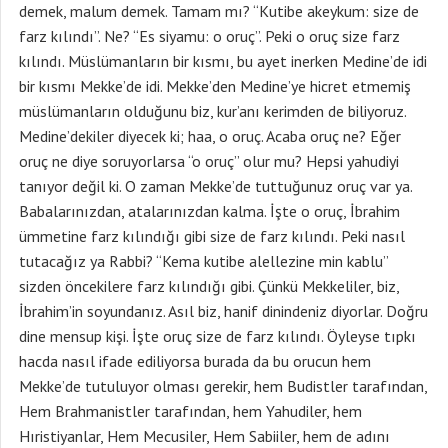
demek, malum demek. Tamam mı? “Kutibe akeykum: size de
farz kılındı”. Ne? “Es siyamu: o oruç”. Peki o oruç size farz
kılındı. Müslümanların bir kısmı, bu ayet inerken Medine’de idi
bir kısmı Mekke’de idi. Mekke’den Medine’ye hicret etmemiş
müslümanların olduğunu biz, kur’anı kerimden de biliyoruz.
Medine’dekiler diyecek ki; haa, o oruç. Acaba oruç ne? Eğer
oruç ne diye soruyorlarsa “o oruç” olur mu? Hepsi yahudiyi
tanıyor değil ki. O zaman Mekke’de tuttuğunuz oruç var ya.
Babalarınızdan, atalarınızdan kalma. İşte o oruç, İbrahim
ümmetine farz kılındığı gibi size de farz kılındı. Peki nasıl
tutacağız ya Rabbi? “Kema kutibe alellezine min kablu”
sizden öncekilere farz kılındığı gibi. Çünkü Mekkeliler, biz,
İbrahim’in soyundanız. Asıl biz, hanif dinindeniz diyorlar. Doğru
dine mensup kişi. İşte oruç size de farz kılındı. Öyleyse tıpkı
hacda nasıl ifade ediliyorsa burada da bu orucun hem
Mekke’de tutuluyor olması gerekir, hem Budistler tarafından,
Hem Brahmanistler tarafından, hem Yahudiler, hem
Hıristiyanlar, Hem Mecusiler, Hem Sabiiler, hem de adını