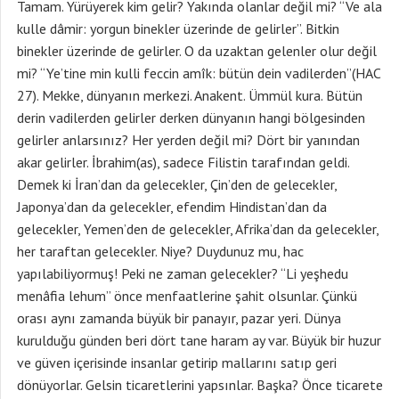
Tamam. Yürüyerek kim gelir? Yakında olanlar değil mi? “Ve ala
kulle dâmir: yorgun binekler üzerinde de gelirler”. Bitkin
binekler üzerinde de gelirler. O da uzaktan gelenler olur değil
mi? “Ye’tine min kulli feccin amîk: bütün dein vadilerden”(HAC
27). Mekke, dünyanın merkezi. Anakent. Ümmül kura. Bütün
derin vadilerden gelirler derken dünyanın hangi bölgesinden
gelirler anlarsınız? Her yerden değil mi? Dört bir yanından
akar gelirler. İbrahim(as), sadece Filistin tarafından geldi.
Demek ki İran’dan da gelecekler, Çin’den de gelecekler,
Japonya’dan da gelecekler, efendim Hindistan’dan da
gelecekler, Yemen’den de gelecekler, Afrika’dan da gelecekler,
her taraftan gelecekler. Niye? Duydunuz mu, hac
yapılabiliyormuş! Peki ne zaman gelecekler? “Li yeşhedu
menâfia lehum” önce menfaatlerine şahit olsunlar. Çünkü
orası aynı zamanda büyük bir panayır, pazar yeri. Dünya
kurulduğu günden beri dört tane haram ay var. Büyük bir huzur
ve güven içerisinde insanlar getirip mallarını satıp geri
dönüyorlar. Gelsin ticaretlerini yapsınlar. Başka? Önce ticarete