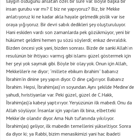
saygın olduğunu anlatan özel bir sure var. Böyle başka bir
insan gurubu var mı? E biz ne yapıyoruz? Biz, bir Mekke
anlatıyoruz ki ne kadar akla hayale gelmedik pislik var ise
oraya yığıyoruz. Bir devri sabık dedikleri şey oluşturuluyor.
Hani eskiden vardı son zamanlarda pek gözükmüyor, yeni bir
hükümet geldimi hemen şu sözü söylerdi; enkaz devraldık.
Bizden öncesi yok yani, bizden sonrası. Bizde de sanki Allah’ın
resulünün bir ihtiyacı varmış gibi islamı güzel göstermek için
her şeyi yok saymak gibi. Böyle bir olay yok. Onun için Allah,
Mekkeliler’e ne diyor; “millete ebikum ibrahim” babanız
İbrahim’in dinine şey yapın diyor. O dine çağırıyor. Babanız
İbrahim. Hepsi, İbrahim(as)’ın soyundan. Aynı şekilde Medine’de
yahudi, hıristiyanlar var. Peki güzel, güzel de C.Hakk,
İbrahim(as)’a kabeyi yaptırıyor. Yeryüzünün ilk mabedi. Onu da
Allah söylüyor. İnsanlar için yapılan ilk bina, elbetteki
Mekke’de olandır diyor. Ama Nuh tufanında yıkılıyor.
İbrahim(as) geliyor, ilk mabedin temellerini yükseltiyor. Sonra
da diyor ki; ya Rabbi, bizim menasikimizi yani hac ibadeti