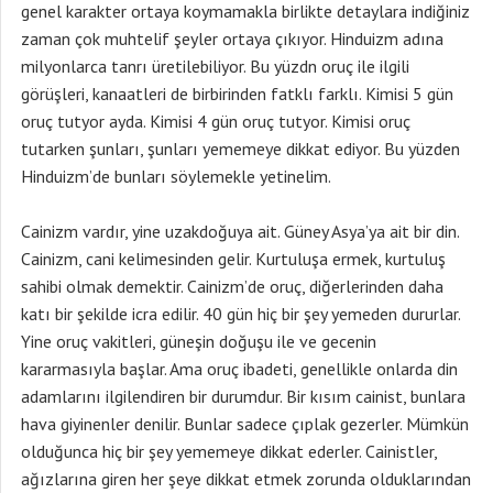
genel karakter ortaya koymamakla birlikte detaylara indiğiniz
zaman çok muhtelif şeyler ortaya çıkıyor. Hinduizm adına
milyonlarca tanrı üretilebiliyor. Bu yüzdn oruç ile ilgili
görüşleri, kanaatleri de birbirinden fatklı farklı. Kimisi 5 gün
oruç tutyor ayda. Kimisi 4 gün oruç tutyor. Kimisi oruç
tutarken şunları, şunları yememeye dikkat ediyor. Bu yüzden
Hinduizm’de bunları söylemekle yetinelim.
Cainizm vardır, yine uzakdoğuya ait. Güney Asya’ya ait bir din.
Cainizm, cani kelimesinden gelir. Kurtuluşa ermek, kurtuluş
sahibi olmak demektir. Cainizm’de oruç, diğerlerinden daha
katı bir şekilde icra edilir. 40 gün hiç bir şey yemeden dururlar.
Yine oruç vakitleri, güneşin doğuşu ile ve gecenin
kararmasıyla başlar. Ama oruç ibadeti, genellikle onlarda din
adamlarını ilgilendiren bir durumdur. Bir kısım cainist, bunlara
hava giyinenler denilir. Bunlar sadece çıplak gezerler. Mümkün
olduğunca hiç bir şey yememeye dikkat ederler. Cainistler,
ağızlarına giren her şeye dikkat etmek zorunda olduklarından