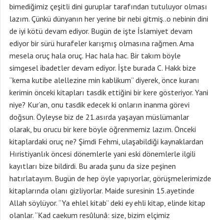
bimediğimiz çeşitli dini guruplar tarafından tutuluyor olması
lazım. Çünkü dünyanın her yerine bir nebi gitmiş..o nebinin dini
de iyi kötü devam ediyor. Bugün de işte İslamiyet devam
ediyor bir sürü hurafeler karışmış olmasına rağmen. Ama
mesela oruç hala oruç. Hac hala hac. Bir takım böyle
simgesel ibadetler devam ediyor. İşte burada C. Hakk bize
“kema kutibe alellezine min kablikum” diyerek, önce kuranı
kerimin önceki kitapları tasdik ettiğini bir kere gösteriyor. Yani
niye? Kur’an, onu tasdik edecek ki onların inanma görevi
doğsun. Öyleyse biz de 21.asırda yaşayan müslümanlar
olarak, bu orucu bir kere böyle öğrenmemiz lazım. Önceki
kitaplardaki oruç ne? Şimdi Fehmi, ulaşabildiği kaynaklardan
Hıristiyanlık öncesi dönemlerle yani eski dönemlerle ilgili
kayıtları bize bildirdi. Bu arada şunu da size peşinen
hatırlatayım. Bugün de hep öyle yapıyorlar, görüşmelerimizde
kitaplarında olanı gizliyorlar. Maide suresinin 15.ayetinde
Allah söylüyor. “Ya ehlel kitab” deki ey ehli kitap, elinde kitap
olanlar. “Kad caekum resûlunâ: size, bizim elçimiz