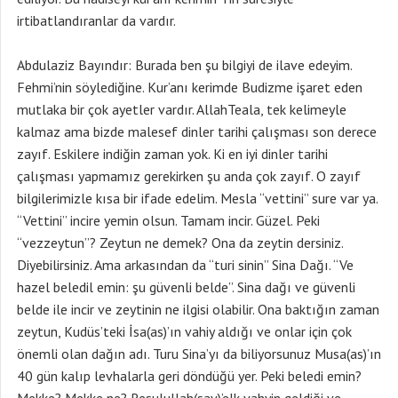
irtibatlandıranlar da vardır.
Abdulaziz Bayındır: Burada ben şu bilgiyi de ilave edeyim.
Fehmi’nin söylediğine. Kur’anı kerimde Budizme işaret eden
mutlaka bir çok ayetler vardır. AllahTeala, tek kelimeyle
kalmaz ama bizde malesef dinler tarihi çalışması son derece
zayıf. Eskilere indiğin zaman yok. Ki en iyi dinler tarihi
çalışması yapmamız gerekirken şu anda çok zayıf. O zayıf
bilgilerimizle kısa bir ifade edelim. Mesla “vettini” sure var ya.
“Vettini” incire yemin olsun. Tamam incir. Güzel. Peki
“vezzeytun”? Zeytun ne demek? Ona da zeytin dersiniz.
Diyebilirsiniz. Ama arkasından da “turi sinin” Sina Dağı. “Ve
hazel beledil emin: şu güvenli belde”. Sina dağı ve güvenli
belde ile incir ve zeytinin ne ilgisi olabilir. Ona baktığın zaman
zeytun, Kudüs’teki İsa(as)’ın vahiy aldığı ve onlar için çok
önemli olan dağın adı. Turu Sina’yı da biliyorsunuz Musa(as)’ın
40 gün kalıp levhalarla geri döndüğü yer. Peki beledi emin?