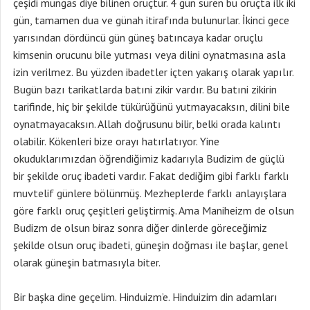
çeşidi mungas diye bilinen oruçtur. 4 gün süren bu oruçta ilk iki
gün, tamamen dua ve günah itirafında bulunurlar. İkinci gece
yarısından dördüncü gün güneş batıncaya kadar oruçlu
kimsenin orucunu bile yutması veya dilini oynatmasına asla
izin verilmez. Bu yüzden ibadetler içten yakarış olarak yapılır.
Bugün bazı tarikatlarda batıni zikir vardır. Bu batıni zikirin
tarifinde, hiç bir şekilde tükürüğünü yutmayacaksın, dilini bile
oynatmayacaksın. Allah doğrusunu bilir, belki orada kalıntı
olabilir. Kökenleri bize orayı hatırlatıyor. Yine
okuduklarımızdan öğrendiğimiz kadarıyla Budizim de güçlü
bir şekilde oruç ibadeti vardır. Fakat dediğim gibi farklı farklı
muvtelif günlere bölünmüş. Mezheplerde farklı anlayışlara
göre farklı oruç çeşitleri geliştirmiş. Ama Maniheizm de olsun
Budizm de olsun biraz sonra diğer dinlerde göreceğimiz
şekilde olsun oruç ibadeti, güneşin doğması ile başlar, genel
olarak güneşin batmasıyla biter.
Bir başka dine geçelim. Hinduizm’e. Hinduizim din adamları