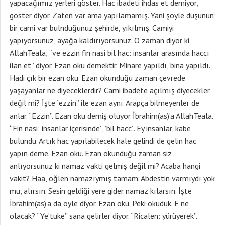
yapacağımız yerleri göster. Hac ibadeti ihdas et demiyor,
göster diyor. Zaten var ama yapılamamış. Yani şöyle düşünün:
bir cami var bulnduğunuz şehirde, yıkılmış. Camiyi
yapıyorsunuz, ayağa kaldırıyorsunuz. O zaman diyor ki
AllahTeala; “ve ezzin fin nasi bil hac: insanlar arasında haccı
ilan et” diyor. Ezan oku demektir. Minare yapıldı, bina yapıldı.
Hadi çık bir ezan oku. Ezan okunduğu zaman çevrede
yaşayanlar ne diyeceklerdir? Cami ibadete açılmış diyecekler
değil mi? İşte “ezzin” ile ezan aynı. Arapça bilmeyenler de
anlar. “Ezzin”. Ezan oku demiş oluyor İbrahim(as)’a AllahTeala.
“Fin nasi: insanlar içerisinde”,”bil hacc”. Ey insanlar, kabe
bulundu. Artık hac yapılabilecek hale gelindi de gelin hac
yapın deme. Ezan oku. Ezan okunduğu zaman siz
anlıyorsunuz ki namaz vakti gelmiş değil mi? Acaba hangi
vakit? Haa, öğlen namazıymış tamam. Abdestin varmıydı yok
mu, alırsın. Sesin geldiği yere gider namaz kılarsın. İşte
İbrahim(as)’a da öyle diyor. Ezan oku. Peki okuduk. E ne
olacak? “Ye’tuke” sana gelirler diyor. “Ricalen: yürüyerek”.