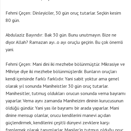
Fehmi Çeçen: Dinleyiciler, 30 gün oruç tutarlar. Seçkin kesim
80 gün.
Abdulaziz Bayındır: Bak 30 gün. Bunu unutmayın. Bize ne
diyor Allah? Ramazan ayı..o ayı oruçlu geçirin. Bu çok önemli
yani.
Fehmi Çeçen: Mani dini iki mezhebe bölünmüştür. Mikrasiye ve
Mihriye diye iki mezhebe bölünmüşlerdir. Bunların oruçları
kendi içerisinde farklı farklıdır. Yani sabit yoktur ama genel
olarak yıl sonunda Maniheistler 30 gün oruç tutarlar.
Manihesitler, tutmuş oldukları orucun sonunda vema bayramı
yaparlar. Vema aynı zamanda Maniheizim dininin kurucusunun
öldüğü gündür. Yani yas ile bayramı bir arada yaparlar. Mani
dinine mensup olanlar, orucu kendilerini manevi açıdan
güçlendirmek, kendilerini çeşitli dünyevi zevklere karşı
frenlemek olarak tanımlarlar. Maniler’in tutmuş olduğu oruç,