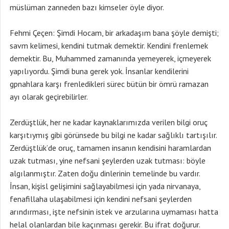
müslüman zanneden bazı kimseler öyle diyor.
Fehmi Çeçen: Şimdi Hocam, bir arkadaşım bana şöyle demişti;
savm kelimesi, kendini tutmak demektir. Kendini frenlemek
demektir. Bu, Muhammed zamanında yemeyerek, içmeyerek
yapılıyordu. Şimdi buna gerek yok. İnsanlar kendilerini
gpnahlara karşı frenledikleri sürec bütün bir ömrü ramazan
ayı olarak geçirebilirler.
Zerdüştlük, her ne kadar kaynaklarımızda verilen bilgi oruç
karşıtıymış gibi görünsede bu bilgi ne kadar sağlıklı tartışılır.
Zerdüştlük’de oruç, tamamen insanın kendisini haramlardan
uzak tutması, yine nefsani şeylerden uzak tutması: böyle
algılanmıştır. Zaten doğu dinlerinin temelinde bu vardır.
İnsan, kişisl gelişimini sağlayabilmesi için yada nirvanaya,
fenafillaha ulaşabilmesi için kendini nefsani şeylerden
arındırması, işte nefsinin istek ve arzularına uymaması hatta
helal olanlardan bile kaçınması gerekir. Bu ifrat doğurur.