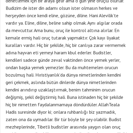
denetlemek için bir araya gelir ama o gün yine oruçlu olurlar.
Budizim de ister din adamı olsun ister olmasın herkes ve
herşeyden önce kendi eline, gözüne, diline. Hani Alevilik’te
vardır ya. Eline, diline, beline sahip olmak. Aynı algılar orada
da mevcuttur. Ama bunu, oruç ile kontrol altına alırlar. En
kemale ermiş hali oruç tutarak yapmaktır. Çok kayı liyakat
kuralları vardır. Hiç bir şekilde, hiç bir canlıya zarar vermemek
adına hayvan eti yemeyi haram kbul ederler. Budistler,
kendileri sadece günde zeval vaktinden önce yemek yerler,
ondan başka yemek yemezler. Bu da muhtemelen orucun
bozulmuş hali. Hıristiyanlık’da dünya nimetlerinden kendini
geri çekmek, aslında bütün dinlerde dünya nimetlerinden
kendini arındırıp uzaklaştırmak, benim tahminim orucun
değişmiş, şekil değiştirmiş hali. Buna istinaden hiç bir şekilde
hiç bir nimetten faydalanmamaya döndürdüler. AllahTeala
Hadis suresinde diyor ki; onlara ruhbanlığı biz yazmadık,
zaten ona da uymadılar. Bir tür böyle bir şey olabilir. Budist
mezheplerinde, Tibetli budistler arasında yaygın olan oruç