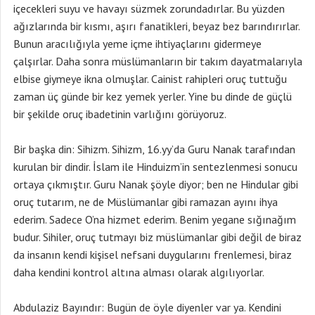
içecekleri suyu ve havayı süzmek zorundadırlar. Bu yüzden
ağızlarında bir kısmı, aşırı fanatikleri, beyaz bez barındırırlar.
Bunun aracılığıyla yeme içme ihtiyaçlarını gidermeye
çalşırlar. Daha sonra müslümanların bir takım dayatmalarıyla
elbise giymeye ikna olmuşlar. Cainist rahipleri oruç tuttuğu
zaman üç günde bir kez yemek yerler. Yine bu dinde de güçlü
bir şekilde oruç ibadetinin varlığını görüyoruz.
Bir başka din: Sihizm. Sihizm, 16.yy’da Guru Nanak tarafından
kurulan bir dindir. İslam ile Hinduizm’in sentezlenmesi sonucu
ortaya çıkmıştır. Guru Nanak şöyle diyor; ben ne Hindular gibi
oruç tutarım, ne de Müslümanlar gibi ramazan ayını ihya
ederim. Sadece O’na hizmet ederim. Benim yegane sığınağım
budur. Sihiler, oruç tutmayı biz müslümanlar gibi değil de biraz
da insanın kendi kişisel nefsani duygularını frenlemesi, biraz
daha kendini kontrol altına alması olarak algılıyorlar.
Abdulaziz Bayındır: Bugün de öyle diyenler var ya. Kendini