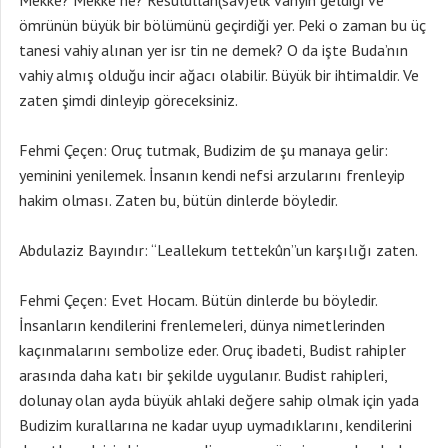
Mekke? Mekke ne? Resulullah(sav)’elk vahyin geldiği ve
ömrünün büyük bir bölümünü geçirdiği yer. Peki o zaman bu üç
tanesi vahiy alınan yer isr tin ne demek? O da işte Buda’nın
vahiy almış olduğu incir ağacı olabilir. Büyük bir ihtimaldir. Ve
zaten şimdi dinleyip göreceksiniz.
Fehmi Çeçen: Oruç tutmak, Budizim de şu manaya gelir:
yeminini yenilemek. İnsanın kendi nefsi arzularını frenleyip
hakim olması. Zaten bu, bütün dinlerde böyledir.
Abdulaziz Bayındır: “Leallekum tettekûn”un karşılığı zaten.
Fehmi Çeçen: Evet Hocam. Bütün dinlerde bu böyledir.
İnsanların kendilerini frenlemeleri, dünya nimetlerinden
kaçınmalarını sembolize eder. Oruç ibadeti, Budist rahipler
arasında daha katı bir şekilde uygulanır. Budist rahipleri,
dolunay olan ayda büyük ahlaki değere sahip olmak için yada
Budizim kurallarına ne kadar uyup uymadıklarını, kendilerini