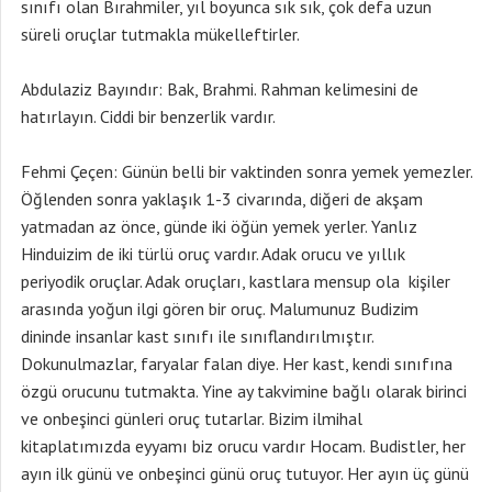
sınıfı olan Bırahmiler, yıl boyunca sık sık, çok defa uzun
süreli oruçlar tutmakla mükelleftirler.
Abdulaziz Bayındır: Bak, Brahmi. Rahman kelimesini de
hatırlayın. Ciddi bir benzerlik vardır.
Fehmi Çeçen: Günün belli bir vaktinden sonra yemek yemezler.
Öğlenden sonra yaklaşık 1-3 civarında, diğeri de akşam
yatmadan az önce, günde iki öğün yemek yerler. Yanlız
Hinduizim de iki türlü oruç vardır. Adak orucu ve yıllık
periyodik oruçlar. Adak oruçları, kastlara mensup ola kişiler
arasında yoğun ilgi gören bir oruç. Malumunuz Budizim
dininde insanlar kast sınıfı ile sınıflandırılmıştır.
Dokunulmazlar, faryalar falan diye. Her kast, kendi sınıfına
özgü orucunu tutmakta. Yine ay takvimine bağlı olarak birinci
ve onbeşinci günleri oruç tutarlar. Bizim ilmihal
kitaplatımızda eyyamı biz orucu vardır Hocam. Budistler, her
ayın ilk günü ve onbeşinci günü oruç tutuyor. Her ayın üç günü