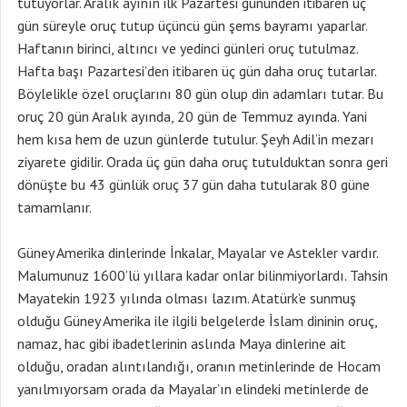
tutuyorlar. Aralık ayının ilk Pazartesi gününden itibaren üç
gün süreyle oruç tutup üçüncü gün şems bayramı yaparlar.
Haftanın birinci, altıncı ve yedinci günleri oruç tutulmaz.
Hafta başı Pazartesi’den itibaren üç gün daha oruç tutarlar.
Böylelikle özel oruçlarını 80 gün olup din adamları tutar. Bu
oruç 20 gün Aralık ayında, 20 gün de Temmuz ayında. Yani
hem kısa hem de uzun günlerde tutulur. Şeyh Adil’in mezarı
ziyarete gidilir. Orada üç gün daha oruç tutulduktan sonra geri
dönüşte bu 43 günlük oruç 37 gün daha tutularak 80 güne
tamamlanır.
Güney Amerika dinlerinde İnkalar, Mayalar ve Astekler vardır.
Malumunuz 1600’lü yıllara kadar onlar bilinmiyorlardı. Tahsin
Mayatekin 1923 yılında olması lazım. Atatürk’e sunmuş
olduğu Güney Amerika ile ilgili belgelerde İslam dininin oruç,
namaz, hac gibi ibadetlerinin aslında Maya dinlerine ait
olduğu, oradan alıntılandığı, oranın metinlerinde de Hocam
yanılmıyorsam orada da Mayalar’ın elindeki metinlerde de