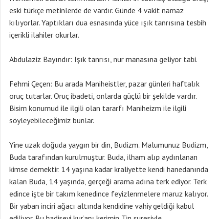
eski türkçe metinlerde de vardır. Günde 4 vakit namaz
kılıyorlar. Yaptıkları dua esnasında yüce ışık tanrısına tesbih
içerikli ilahiler okurlar.
Abdulaziz Bayındır: Işık tanrısı, nur manasına geliyor tabi.
Fehmi Çeçen: Bu arada Maniheistler, pazar günleri haftalık
oruç tutarlar. Oruç ibadeti, onlarda güçlü bir şekilde vardır.
Bisim konumud ile ilgili olan tararfı Maniheizm ile ilgili
söyleyebileceğimiz bunlar.
Yine uzak doğuda yaygın bir din, Budizm. Malumunuz Budizm,
Buda tarafından kurulmuştur. Buda, ilham alıp aydınlanan
kimse demektir. 14 yaşına kadar kraliyette kendi hanedanında
kalan Buda, 14 yaşında, gerçeği arama adına terk ediyor. Terk
edince işte bir takım kenedince feyizlenmelere maruz kalıyor.
Bir yaban inciri ağacı altında kendidine vahiy geldiği kabul
ediliyor. Bu hadiseyi kur’anı kerimin Tin suresiyle