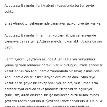
Abdulaziz Bayındır: İbni Arabi’nin Fusus’unda bu tür şeyler
çoktur.
Enes Alimoğlu: Cehennemde yanmaya razıydı diyenler var ya.
Abdulaziz Bayındır: İmanınızı kurtarmak için cehennemde
yanmaya da razıymış. Allah’a meydan okumaktır, başka bir şey
değil.
Fehmi Çeçen: Şeytanın aslında AllahTeala’nın misyonunu
yerine getiren mübarek görevli varlık olduğunu ifade ediyorlar.
Yezidiler, Sultan Abdulhamid zamanında bir savaş esnasında
Abdulhamid onları asker istiyor, ordumuza dahil olun diye.
Yezidiler de şöyle bir cevap yolluyorlar: biz, müslümanlarla
beraber aynı orduda savaşamayız. Nedenini de açıklıyor:
çünkü siz, kuran okurken, bir işe başlarken euzu billahi mineş
şeytanir racim diyorsunuz. Şeytana lanet ediyorsunuz. Halbuki
şeytan, bizim efendimizdir. Bu ortamda sizinle birlikte