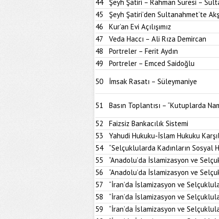
44
Şeyh Şatiri – Rahman Suresi – Sul
45
Şeyh Şatiri’den Sultanahmet’te A
46
Kur’an Evi Açılışımız
47
Veda Haccı – Ali Rıza Demircan
48
Portreler – Ferit Aydın
49
Portreler – Emced Saidoğlu
50
İmsak Rasatı – Süleymaniye
51
Basın Toplantısı – “Kutuplarda Nam
52
Faizsiz Bankacılık Sistemi
53
Yahudi Hukuku-İslam Hukuku Karşıl
54
“Selçuklularda Kadınların Sosyal H
55
“Anadolu’da İslamizasyon ve Selçu
56
“Anadolu’da İslamizasyon ve Selçu
57
“İran’da İslamizasyon ve Selçuklul
58
“İran’da İslamizasyon ve Selçuklul
59
“İran’da İslamizasyon ve Selçuklul