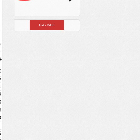
Hata Bildir
e
4
0
6
1
2
3
3
9
6