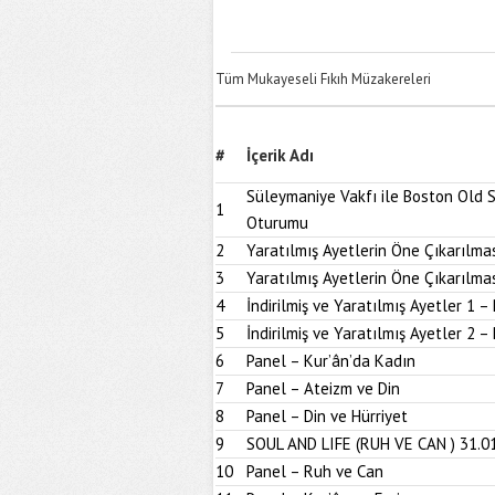
Tüm Mukayeseli Fıkıh Müzakereleri
#
İçerik Adı
Süleymaniye Vakfı ile Boston Old S
1
Oturumu
2
Yaratılmış Ayetlerin Öne Çıkarılmas
3
Yaratılmış Ayetlerin Öne Çıkarılmas
4
İndirilmiş ve Yaratılmış Ayetler 1 – 
5
İndirilmiş ve Yaratılmış Ayetler 2 – 
6
Panel – Kur’ân’da Kadın
7
Panel – Ateizm ve Din
8
Panel – Din ve Hürriyet
9
SOUL AND LIFE (RUH VE CAN ) 31.0
10
Panel – Ruh ve Can