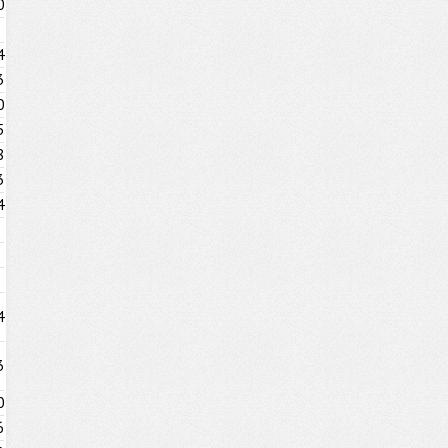
0
4
3
0
5
8
3
4
4
3
0
6