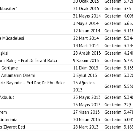
30 Ocak 2015
Gösterim:
3.72
Abbasiler”
21 Ocak 2015
Gösterim:
375
31 Mayıs 2014
Gösterim:
4.09
3 Mayıs 2014
Gösterim:
3.65
12 Nisan 2014
Gösterim:
3.11
a Mücadelesi
22 Mart 2014
Gösterim:
5.34
14 Mart 2014
Gösterim:
3.24
şkisi
28 Aralık 2013
Gösterim:
4.24
i Bakış – Prof.Dr. İsrafil Balcı
9 Kasım 2013
Gösterim:
5.79
la Görüşme
11 Ekim 2013
Gösterim:
3.13
i Anlamanın Önemi
3 Eylül 2013
Gösterim:
3.32
iz Bayındır – Yrd.Doç.Dr. Ebu Bekir
23 Ağustos
Gösterim:
5.53
2013
 Akbulut
25 Mayıs 2013
Gösterim:
5.34
23 Mayıs 2013
Gösterim:
229
prem
27 Nisan 2013
Gösterim:
3.47
irilerimiz
20 Nisan 2013
Gösterim:
3.04
ı Ziyaret Etti
28 Mart 2013
Gösterim:
3.16