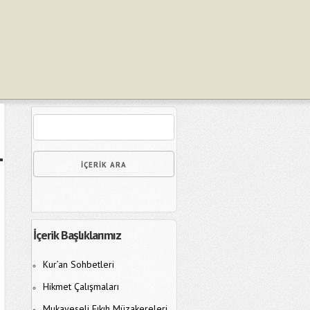
İçerik Başlıklarımız
Kur’an Sohbetleri
Hikmet Çalışmaları
Mukayeseli Fıkıh Müzakereleri