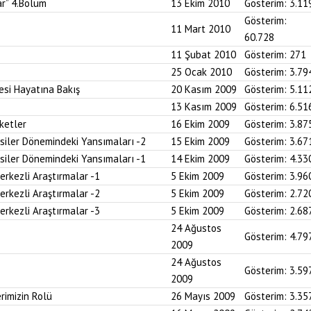
ar” 4.Bölüm
13 Ekim 2010
Gösterim:
3.11
Gösterim:
11 Mart 2010
60.728
11 Şubat 2010
Gösterim:
271
25 Ocak 2010
Gösterim:
3.79
si Hayatına Bakış
20 Kasım 2009
Gösterim:
5.11
13 Kasım 2009
Gösterim:
6.51
ketler
16 Ekim 2009
Gösterim:
3.87
siler Dönemindeki Yansımaları -2
15 Ekim 2009
Gösterim:
3.67
siler Dönemindeki Yansımaları -1
14 Ekim 2009
Gösterim:
4.33
Merkezli Araştırmalar -1
5 Ekim 2009
Gösterim:
3.96
Merkezli Araştırmalar -2
5 Ekim 2009
Gösterim:
2.72
Merkezli Araştırmalar -3
5 Ekim 2009
Gösterim:
2.68
24 Ağustos
Gösterim:
4.79
2009
24 Ağustos
Gösterim:
3.59
2009
rimizin Rolü
26 Mayıs 2009
Gösterim:
3.35