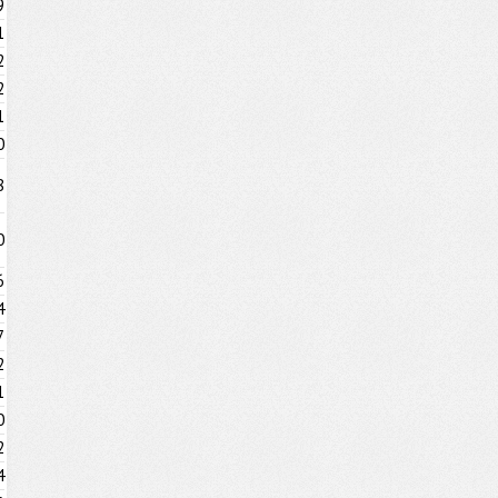
9
1
2
2
1
0
8
0
6
4
7
2
1
0
2
4