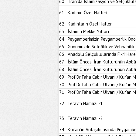
60
“İran’da İslamizasyon ve Selçuklul
61
Kadının Özel Halleri
62
Kadınların Özel Halleri
63
İslamın Mekke Yılları
64
Peygamberimizin Peygamberlik Önce
65
Günümüzde Selefilik ve Vehhabilik
66
Anadolu Selçuklularında Fikrî Hare
67
İslâm Öncesi İran Kültürünün Abbâ
68
İslâm Öncesi İran Kültürünün Abbâ
69
Prof.Dr.Taha Cabir Ulvani / Kur’an 
70
Prof.Dr.Taha Cabir Ulvani / Kur’an 
71
Prof.Dr.Taha Cabir Ulvani / Kur’an 
72
Teravih Namazı -1
73
Teravih Namazı -2
74
Kur’an’ın Anlaşılmasında Peygambe