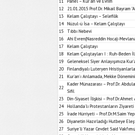
11
Panel – Kur’ân ve Evrim
12
21.01.2015 Prof.Dr. Mikail Bayram ”
13
Kelam Çalıştayı – Selefilik
14
Nüzul-ü İsa – Kelam Çalıştayı
15
Tıbbı Nebevi
16
Ahi Evren(Nasreddin Hoca)-Mevlan
17
Kelam Çalıştayı
18
Kelam Çalıştayları I : Ruh-Beden İli
19
Geleneksel Siyer Anlayışımıza Kur’an’
20
Finlandiyalı Luteryen Hristiyanlar
21
Kur’an’ı Anlamada, Mekke Dönemin
Kader Münazarası – Prof.Dr. Abdulaz
22
Sifil
23
Din-Siyaset İlişkisi – Prof.Dr.Ahmet
24
Hollanda’lı Protestanların Ziyareti
25
İrade Hürriyeti – Prof.Dr.M.Saim Ye
26
Diyanetin Hazırladığı Hutbeye Eleşt
27
Suriye’li Yazar Cevdet Said Vakfımız