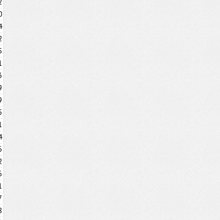
2
0
4
2
5
1
3
9
9
5
1
4
6
2
6
1
7
8