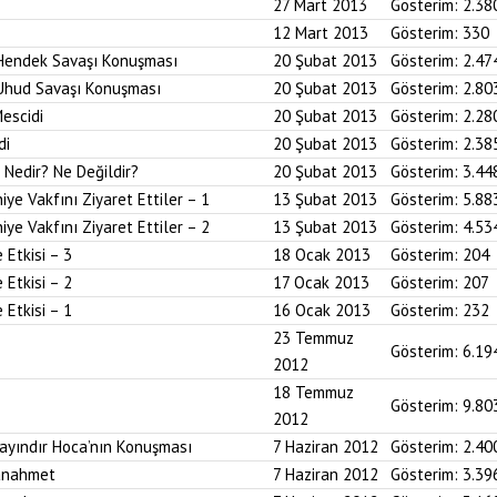
27 Mart 2013
Gösterim:
2.38
12 Mart 2013
Gösterim:
330
Hendek Savaşı Konuşması
20 Şubat 2013
Gösterim:
2.47
Uhud Savaşı Konuşması
20 Şubat 2013
Gösterim:
2.80
escidi
20 Şubat 2013
Gösterim:
2.28
di
20 Şubat 2013
Gösterim:
2.38
Nedir? Ne Değildir?
20 Şubat 2013
Gösterim:
3.44
ye Vakfını Ziyaret Ettiler – 1
13 Şubat 2013
Gösterim:
5.88
ye Vakfını Ziyaret Ettiler – 2
13 Şubat 2013
Gösterim:
4.53
Etkisi – 3
18 Ocak 2013
Gösterim:
204
Etkisi – 2
17 Ocak 2013
Gösterim:
207
Etkisi – 1
16 Ocak 2013
Gösterim:
232
23 Temmuz
Gösterim:
6.19
2012
18 Temmuz
Gösterim:
9.80
2012
Bayındır Hoca’nın Konuşması
7 Haziran 2012
Gösterim:
2.40
tanahmet
7 Haziran 2012
Gösterim:
3.39