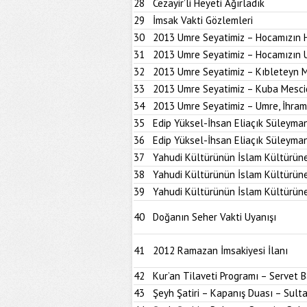
28
Cezayir’li Heyeti Ağırladık
29
İmsak Vakti Gözlemleri
30
2013 Umre Seyatimiz – Hocamızın 
31
2013 Umre Seyatimiz – Hocamızın 
32
2013 Umre Seyatimiz – Kıbleteyn M
33
2013 Umre Seyatimiz – Kuba Mesci
34
2013 Umre Seyatimiz – Umre, İhram 
35
Edip Yüksel-İhsan Eliaçık Süleymani
36
Edip Yüksel-İhsan Eliaçık Süleymani
37
Yahudi Kültürünün İslam Kültürüne 
38
Yahudi Kültürünün İslam Kültürüne 
39
Yahudi Kültürünün İslam Kültürüne 
40
Doğanın Seher Vakti Uyanışı
41
2012 Ramazan İmsakiyesi İlanı
42
Kur’an Tilaveti Programı – Servet 
43
Şeyh Şatiri – Kapanış Duası – Sul