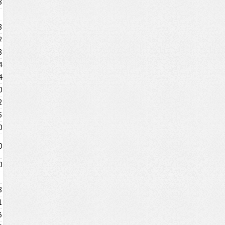
8
8
2
8
4
4
0
2
5
0
0
0
8
1
3