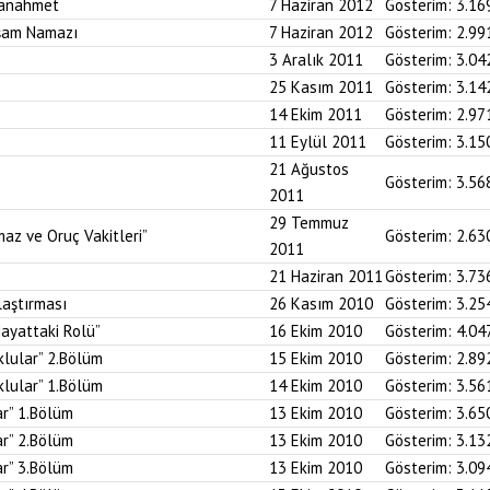
tanahmet
7 Haziran 2012
Gösterim:
3.16
kşam Namazı
7 Haziran 2012
Gösterim:
2.99
3 Aralık 2011
Gösterim:
3.04
25 Kasım 2011
Gösterim:
3.14
14 Ekim 2011
Gösterim:
2.97
11 Eylül 2011
Gösterim:
3.15
21 Ağustos
Gösterim:
3.56
2011
29 Temmuz
az ve Oruç Vakitleri”
Gösterim:
2.63
2011
21 Haziran 2011
Gösterim:
3.73
aştırması
26 Kasım 2010
Gösterim:
3.25
ayattaki Rolü”
16 Ekim 2010
Gösterim:
4.04
klular” 2.Bölüm
15 Ekim 2010
Gösterim:
2.89
klular” 1.Bölüm
14 Ekim 2010
Gösterim:
3.56
ar” 1.Bölüm
13 Ekim 2010
Gösterim:
3.65
ar” 2.Bölüm
13 Ekim 2010
Gösterim:
3.13
ar” 3.Bölüm
13 Ekim 2010
Gösterim:
3.09