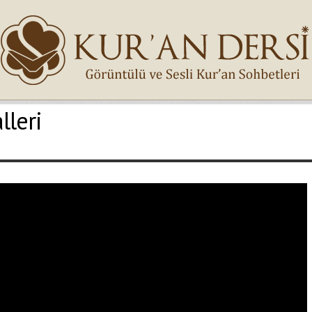
lleri
İsminiz (*)
Epostanız (*)
Yaşadığınız Hatanın Ayrıntıları