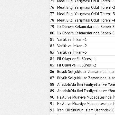
75
Meal Bilgi Yarışması Ödül Töreni -1
76
Meal Bilgi Yarışması Ödül Töreni -2
77
Meal Bilgi Yarışması Ödül Töreni -3
78
Meal Bilgi Yarışması Ödül Töreni -4
79
İlk Dönem Kelamcılarında Sebeb-Son
80
İlk Dönem Kelamcılarında Sebeb-Son
81
Varlık ve İmkan -1
82
Varlık ve İmkan -2
83
Varlık ve İmkan -3
84
Fil Olayı ve Fil Sûresi -1
85
Fil Olayı ve Fil Sûresi -2
86
Büyük Selçuklular Zamanında İslam
87
Büyük Selçuklular Zamanında İslam
88
Anadolu’da İlmi Faaliyetler ve Yöne
89
Anadolu’da İlmi Faaliyetler ve Yöne
90
Hz.Ali ve Muaviye Mücadelesinde İr
91
Hz.Ali ve Muaviye Mücadelesinde İr
92
İran Kültürünün İslam Üzerindeki Et