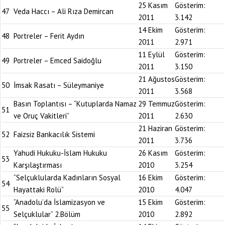
25 Kasım
Gösterim:
47
Veda Haccı – Ali Rıza Demircan
2011
3.142
14 Ekim
Gösterim:
48
Portreler – Ferit Aydın
2011
2.971
11 Eylül
Gösterim:
49
Portreler – Emced Saidoğlu
2011
3.150
21 Ağustos
Gösterim:
50
İmsak Rasatı – Süleymaniye
2011
3.568
Basın Toplantısı – “Kutuplarda Namaz
29 Temmuz
Gösterim:
51
ve Oruç Vakitleri”
2011
2.630
21 Haziran
Gösterim:
52
Faizsiz Bankacılık Sistemi
2011
3.736
Yahudi Hukuku-İslam Hukuku
26 Kasım
Gösterim:
53
Karşılaştırması
2010
3.254
“Selçuklularda Kadınların Sosyal
16 Ekim
Gösterim:
54
Hayattaki Rolü”
2010
4.047
“Anadolu’da İslamizasyon ve
15 Ekim
Gösterim:
55
Selçuklular” 2.Bölüm
2010
2.892