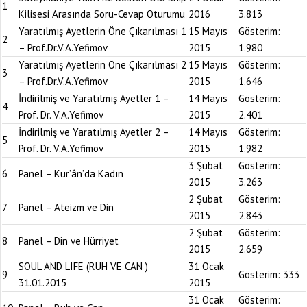
1
Kilisesi Arasında Soru-Cevap Oturumu
2016
3.813
Yaratılmış Ayetlerin Öne Çıkarılması 1
15 Mayıs
Gösterim:
2
– Prof.Dr.V.A.Yefimov
2015
1.980
Yaratılmış Ayetlerin Öne Çıkarılması 2
15 Mayıs
Gösterim:
3
– Prof.Dr.V.A.Yefimov
2015
1.646
İndirilmiş ve Yaratılmış Ayetler 1 –
14 Mayıs
Gösterim:
4
Prof. Dr. V.A.Yefimov
2015
2.401
İndirilmiş ve Yaratılmış Ayetler 2 –
14 Mayıs
Gösterim:
5
Prof. Dr. V.A.Yefimov
2015
1.982
3 Şubat
Gösterim:
6
Panel – Kur’ân’da Kadın
2015
3.263
2 Şubat
Gösterim:
7
Panel – Ateizm ve Din
2015
2.843
2 Şubat
Gösterim:
8
Panel – Din ve Hürriyet
2015
2.659
SOUL AND LIFE (RUH VE CAN )
31 Ocak
9
Gösterim:
333
31.01.2015
2015
31 Ocak
Gösterim: