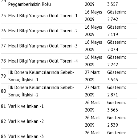
74
Peygamberimizin Rolü
2009
3.357
16 Mayıs
Gösterim:
75
Meal Bilgi Yarışması Ödül Töreni -1
2009
2.742
16 Mayıs
Gösterim:
76
Meal Bilgi Yarışması Ödül Töreni -2
2009
2.119
16 Mayıs
Gösterim:
77
Meal Bilgi Yarışması Ödül Töreni -3
2009
2.074
16 Mayıs
Gösterim:
78
Meal Bilgi Yarışması Ödül Töreni -4
2009
2.242
İlk Dönem Kelamcılarında Sebeb-
27 Mart
Gösterim:
79
Sonuç İlişkisi -1
2009
3.545
İlk Dönem Kelamcılarında Sebeb-
27 Mart
Gösterim:
80
Sonuç İlişkisi -2
2009
2.871
26 Mart
Gösterim:
81
Varlık ve İmkan -1
2009
3.363
26 Mart
Gösterim:
82
Varlık ve İmkan -2
2009
2.539
26 Mart
Gösterim:
83
Varlık ve İmkan -3