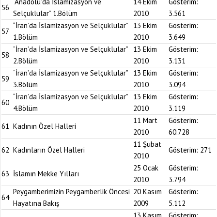
“Anadolu’da İslamizasyon ve
14 Ekim
Gösterim:
56
Selçuklular” 1.Bölüm
2010
3.561
“İran’da İslamizasyon ve Selçuklular”
13 Ekim
Gösterim:
57
1.Bölüm
2010
3.649
“İran’da İslamizasyon ve Selçuklular”
13 Ekim
Gösterim:
58
2.Bölüm
2010
3.131
“İran’da İslamizasyon ve Selçuklular”
13 Ekim
Gösterim:
59
3.Bölüm
2010
3.094
“İran’da İslamizasyon ve Selçuklular”
13 Ekim
Gösterim:
60
4.Bölüm
2010
3.119
11 Mart
Gösterim:
61
Kadının Özel Halleri
2010
60.728
11 Şubat
62
Kadınların Özel Halleri
Gösterim:
271
2010
25 Ocak
Gösterim:
63
İslamın Mekke Yılları
2010
3.794
Peygamberimizin Peygamberlik Öncesi
20 Kasım
Gösterim:
64
Hayatına Bakış
2009
5.112
13 Kasım
Gösterim: