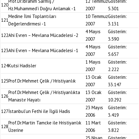
Prof.Dr.İbrahim Sarmış /
12 Temmuz
Gösterim:
120
Hz.Muhammed’i Doğru Anlamak -1
2007
5.301
Medine İlmi Toplantıları
10 Temmuz
Gösterim:
121
Değerlendirmesi -1
2007
3.131
4 Mayıs
Gösterim:
122
Ahi Evren – Mevlana Mücadelesi -2
2007
3.590
4 Mayıs
Gösterim:
123
Ahi Evren – Mevlana Mücadelesi -1
2007
5.657
1 Mayıs
Gösterim:
124
Kutsi Hadisler
2007
2.222
13 Ocak
Gösterim:
125
Prof.Dr.Mehmet Çelik / Hristiyanlık
2007
33.147
Prof.Dr.Mehmet Çelik / Hristiyanlıkta
13 Ocak
Gösterim:
126
Manastır Hayatı
2007
10.292
23 Mayıs
Gösterim:
127
İstanbul’un Fethi ile İlgili Hadis
2006
3.419
Prof.Dr.Martin Tamcke ile Hristiyanlık
11 Mart
Gösterim:
128
Üzerine
2006
3.822
25 Nisan
Gösterim: