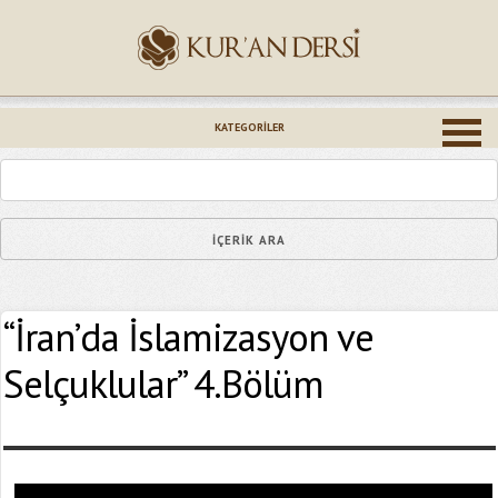
İsminiz (*)
KATEGORILER
Epostanız (*)
“İran’da İslamizasyon ve
Yaşadığınız Hatanın Ayrıntıları
Selçuklular” 4.Bölüm
Bağlantıyı Gönderin