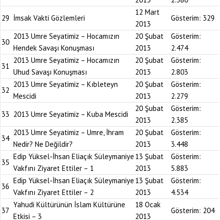
12 Mart
29
İmsak Vakti Gözlemleri
Gösterim:
329
2013
2013 Umre Seyatimiz – Hocamızın
20 Şubat
Gösterim:
30
Hendek Savaşı Konuşması
2013
2.474
2013 Umre Seyatimiz – Hocamızın
20 Şubat
Gösterim:
31
Uhud Savaşı Konuşması
2013
2.803
2013 Umre Seyatimiz – Kıbleteyn
20 Şubat
Gösterim:
32
Mescidi
2013
2.279
20 Şubat
Gösterim:
33
2013 Umre Seyatimiz – Kuba Mescidi
2013
2.385
2013 Umre Seyatimiz – Umre, İhram
20 Şubat
Gösterim:
34
Nedir? Ne Değildir?
2013
3.448
Edip Yüksel-İhsan Eliaçık Süleymaniye
13 Şubat
Gösterim:
35
Vakfını Ziyaret Ettiler – 1
2013
5.883
Edip Yüksel-İhsan Eliaçık Süleymaniye
13 Şubat
Gösterim:
36
Vakfını Ziyaret Ettiler – 2
2013
4.534
Yahudi Kültürünün İslam Kültürüne
18 Ocak
37
Gösterim:
204
Etkisi – 3
2013