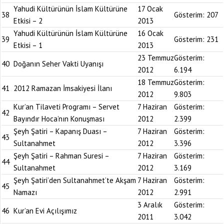
Yahudi Kültürünün İslam Kültürüne
17 Ocak
38
Gösterim:
207
Etkisi – 2
2013
Yahudi Kültürünün İslam Kültürüne
16 Ocak
39
Gösterim:
231
Etkisi – 1
2013
23 Temmuz
Gösterim:
40
Doğanın Seher Vakti Uyanışı
2012
6.194
18 Temmuz
Gösterim:
41
2012 Ramazan İmsakiyesi İlanı
2012
9.803
Kur’an Tilaveti Programı – Servet
7 Haziran
Gösterim:
42
Bayındır Hoca’nın Konuşması
2012
2.399
Şeyh Şatiri – Kapanış Duası –
7 Haziran
Gösterim:
43
Sultanahmet
2012
3.396
Şeyh Şatiri – Rahman Suresi –
7 Haziran
Gösterim:
44
Sultanahmet
2012
3.169
Şeyh Şatiri’den Sultanahmet’te Akşam
7 Haziran
Gösterim:
45
Namazı
2012
2.991
3 Aralık
Gösterim:
46
Kur’an Evi Açılışımız
2011
3.042