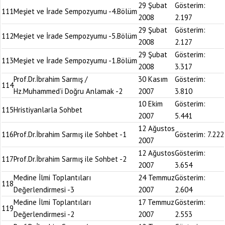
29 Şubat
Gösterim:
111
Meşiet ve İrade Sempozyumu -4.Bölüm
2008
2.197
29 Şubat
Gösterim:
112
Meşiet ve İrade Sempozyumu -5.Bölüm
2008
2.127
29 Şubat
Gösterim:
113
Meşiet ve İrade Sempozyumu -1.Bölüm
2008
3.317
Prof.Dr.İbrahim Sarmış /
30 Kasım
Gösterim:
114
Hz.Muhammed’i Doğru Anlamak -2
2007
3.810
10 Ekim
Gösterim:
115
Hristiyanlarla Sohbet
2007
5.441
12 Ağustos
116
Prof.Dr.İbrahim Sarmış ile Sohbet -1
Gösterim:
7.222
2007
12 Ağustos
Gösterim:
117
Prof.Dr.İbrahim Sarmış ile Sohbet -2
2007
3.654
Medine İlmi Toplantıları
24 Temmuz
Gösterim:
118
Değerlendirmesi -3
2007
2.604
Medine İlmi Toplantıları
17 Temmuz
Gösterim:
119
Değerlendirmesi -2
2007
2.553