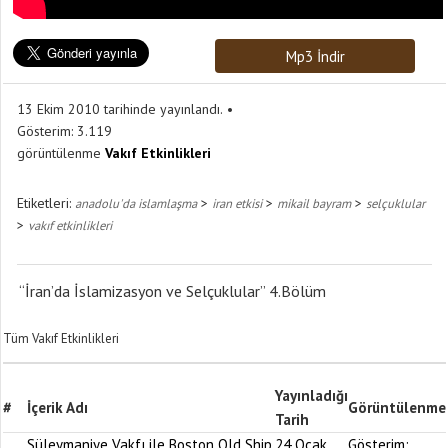
Mp3 İndir
13 Ekim 2010 tarihinde yayınlandı.
Gösterim:
3.119
görüntülenme
Vakıf Etkinlikleri
Etiketleri:
>
>
>
anadolu'da islamlaşma
iran etkisi
mikail bayram
selçuklular
>
vakıf etkinlikleri
“İran’da İslamizasyon ve Selçuklular” 4.Bölüm
Tüm Vakıf Etkinlikleri
Yayınladığı
#
İçerik Adı
Görüntülenme
Tarih
Süleymaniye Vakfı ile Boston Old Ship
24 Ocak
Gösterim: