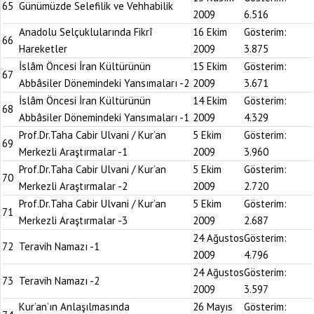
65
Günümüzde Selefilik ve Vehhabilik
2009
6.516
Anadolu Selçuklularında Fikrî
16 Ekim
Gösterim:
66
Hareketler
2009
3.875
İslâm Öncesi İran Kültürünün
15 Ekim
Gösterim:
67
Abbâsiler Dönemindeki Yansımaları -2
2009
3.671
İslâm Öncesi İran Kültürünün
14 Ekim
Gösterim:
68
Abbâsiler Dönemindeki Yansımaları -1
2009
4.329
Prof.Dr.Taha Cabir Ulvani / Kur’an
5 Ekim
Gösterim:
69
Merkezli Araştırmalar -1
2009
3.960
Prof.Dr.Taha Cabir Ulvani / Kur’an
5 Ekim
Gösterim:
70
Merkezli Araştırmalar -2
2009
2.720
Prof.Dr.Taha Cabir Ulvani / Kur’an
5 Ekim
Gösterim:
71
Merkezli Araştırmalar -3
2009
2.687
24 Ağustos
Gösterim:
72
Teravih Namazı -1
2009
4.796
24 Ağustos
Gösterim:
73
Teravih Namazı -2
2009
3.597
Kur’an’ın Anlaşılmasında
26 Mayıs
Gösterim: