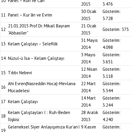
10
Panel – Ruh ve Can
2015
3.476
30 Ocak
Gösterim:
11
Panel – Kur’ân ve Evrim
2015
3.728
21.01.2015 Prof.Dr. Mikail Bayram
21 Ocak
12
Gösterim:
375
”Abbasiler”
2015
31 Mayıs
Gösterim:
13
Kelam Çalıştayı – Selefilik
2014
4.098
3 Mayıs
Gösterim:
14
Nüzul-ü İsa – Kelam Çalıştayı
2014
3.651
12 Nisan
Gösterim:
15
Tıbbı Nebevi
2014
3.118
Ahi Evren(Nasreddin Hoca)-Mevlana
22 Mart
Gösterim:
16
Mücadelesi
2014
5.344
14 Mart
Gösterim:
17
Kelam Çalıştayı
2014
3.244
Kelam Çalıştayları I : Ruh-Beden
28 Aralık
Gösterim:
18
İlişkisi
2013
4.240
Geleneksel Siyer Anlayışımıza Kur’an’i
9 Kasım
Gösterim:
19