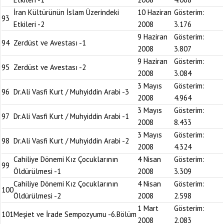
İran Kültürünün İslam Üzerindeki
10 Haziran
Gösterim:
93
Etkileri -2
2008
3.176
9 Haziran
Gösterim:
94
Zerdüst ve Avestası -1
2008
3.807
9 Haziran
Gösterim:
95
Zerdüst ve Avestası -2
2008
3.084
3 Mayıs
Gösterim:
96
Dr.Ali Vasfi Kurt / Muhyiddin Arabi -3
2008
4.964
3 Mayıs
Gösterim:
97
Dr.Ali Vasfi Kurt / Muhyiddin Arabi -1
2008
8.433
3 Mayıs
Gösterim:
98
Dr.Ali Vasfi Kurt / Muhyiddin Arabi -2
2008
4.324
Cahiliye Dönemi Kız Çocuklarının
4 Nisan
Gösterim:
99
Öldürülmesi -1
2008
3.309
Cahiliye Dönemi Kız Çocuklarının
4 Nisan
Gösterim:
100
Öldürülmesi -2
2008
2.598
1 Mart
Gösterim:
101
Meşiet ve İrade Sempozyumu -6.Bölüm
2008
2.083