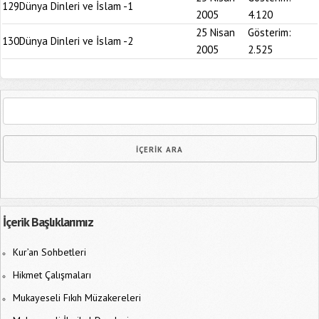
129
Dünya Dinleri ve İslam -1
2005
4.120
25 Nisan
Gösterim:
130
Dünya Dinleri ve İslam -2
2005
2.525
İçerik Başlıklarımız
Kur’an Sohbetleri
Hikmet Çalışmaları
Mukayeseli Fıkıh Müzakereleri