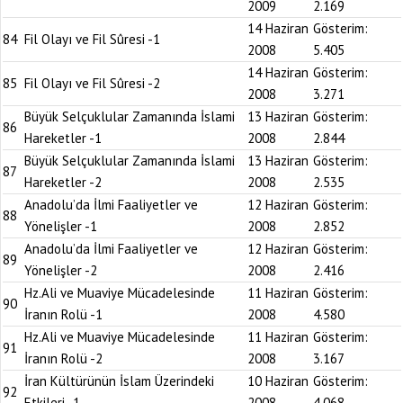
2009
2.169
14 Haziran
Gösterim:
84
Fil Olayı ve Fil Sûresi -1
2008
5.405
14 Haziran
Gösterim:
85
Fil Olayı ve Fil Sûresi -2
2008
3.271
Büyük Selçuklular Zamanında İslami
13 Haziran
Gösterim:
86
Hareketler -1
2008
2.844
Büyük Selçuklular Zamanında İslami
13 Haziran
Gösterim:
87
Hareketler -2
2008
2.535
Anadolu’da İlmi Faaliyetler ve
12 Haziran
Gösterim:
88
Yönelişler -1
2008
2.852
Anadolu’da İlmi Faaliyetler ve
12 Haziran
Gösterim:
89
Yönelişler -2
2008
2.416
Hz.Ali ve Muaviye Mücadelesinde
11 Haziran
Gösterim:
90
İranın Rolü -1
2008
4.580
Hz.Ali ve Muaviye Mücadelesinde
11 Haziran
Gösterim:
91
İranın Rolü -2
2008
3.167
İran Kültürünün İslam Üzerindeki
10 Haziran
Gösterim:
92
Etkileri -1
2008
4.068