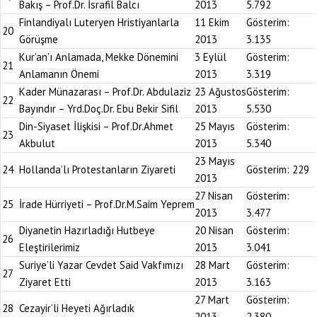
Bakış – Prof.Dr. İsrafil Balcı
2013
5.792
Finlandiyalı Luteryen Hristiyanlarla
11 Ekim
Gösterim:
20
Görüşme
2013
3.135
Kur’an’ı Anlamada, Mekke Dönemini
3 Eylül
Gösterim:
21
Anlamanın Önemi
2013
3.319
Kader Münazarası – Prof.Dr. Abdulaziz
23 Ağustos
Gösterim:
22
Bayındır – Yrd.Doç.Dr. Ebu Bekir Sifil
2013
5.530
Din-Siyaset İlişkisi – Prof.Dr.Ahmet
25 Mayıs
Gösterim:
23
Akbulut
2013
5.340
23 Mayıs
24
Hollanda’lı Protestanların Ziyareti
Gösterim:
229
2013
27 Nisan
Gösterim:
25
İrade Hürriyeti – Prof.Dr.M.Saim Yeprem
2013
3.477
Diyanetin Hazırladığı Hutbeye
20 Nisan
Gösterim:
26
Eleştirilerimiz
2013
3.041
Suriye’li Yazar Cevdet Said Vakfımızı
28 Mart
Gösterim:
27
Ziyaret Etti
2013
3.163
27 Mart
Gösterim:
28
Cezayir’li Heyeti Ağırladık
2013
2.380