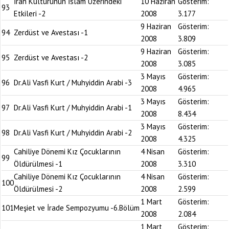
İran Kültürünün İslam Üzerindeki
10 Haziran
Gösterim:
93
Etkileri -2
2008
3.177
9 Haziran
Gösterim:
94
Zerdüst ve Avestası -1
2008
3.809
9 Haziran
Gösterim:
95
Zerdüst ve Avestası -2
2008
3.085
3 Mayıs
Gösterim:
96
Dr.Ali Vasfi Kurt / Muhyiddin Arabi -3
2008
4.965
3 Mayıs
Gösterim:
97
Dr.Ali Vasfi Kurt / Muhyiddin Arabi -1
2008
8.434
3 Mayıs
Gösterim:
98
Dr.Ali Vasfi Kurt / Muhyiddin Arabi -2
2008
4.325
Cahiliye Dönemi Kız Çocuklarının
4 Nisan
Gösterim:
99
Öldürülmesi -1
2008
3.310
Cahiliye Dönemi Kız Çocuklarının
4 Nisan
Gösterim:
100
Öldürülmesi -2
2008
2.599
1 Mart
Gösterim:
101
Meşiet ve İrade Sempozyumu -6.Bölüm
2008
2.084
1 Mart
Gösterim: