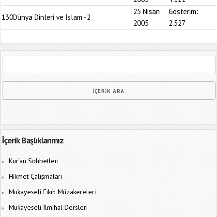
25 Nisan
Gösterim:
130
Dünya Dinleri ve İslam -2
2005
2.527
İçerik Başlıklarımız
Kur’an Sohbetleri
Hikmet Çalışmaları
Mukayeseli Fıkıh Müzakereleri
Mukayeseli İlmihal Dersleri