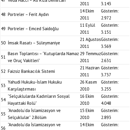
47
Veda Haccı – Ali Rıza Demircan
2011
3.143
14 Ekim
Gösterim:
48
Portreler – Ferit Aydın
2011
2.972
11 Eylül
Gösterim:
49
Portreler – Emced Saidoğlu
2011
3.151
21 Ağustos
Gösterim:
50
İmsak Rasatı – Süleymaniye
2011
3.569
Basın Toplantısı – “Kutuplarda Namaz
29 Temmuz
Gösterim:
51
ve Oruç Vakitleri”
2011
2.631
21 Haziran
Gösterim:
52
Faizsiz Bankacılık Sistemi
2011
3.737
Yahudi Hukuku-İslam Hukuku
26 Kasım
Gösterim:
53
Karşılaştırması
2010
3.255
“Selçuklularda Kadınların Sosyal
16 Ekim
Gösterim:
54
Hayattaki Rolü”
2010
4.048
“Anadolu’da İslamizasyon ve
15 Ekim
Gösterim:
55
Selçuklular” 2.Bölüm
2010
2.893
“Anadolu’da İslamizasyon ve
14 Ekim
Gösterim:
56