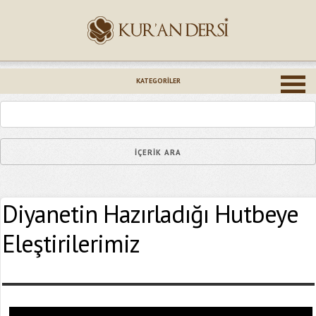
İsminiz (*)
KATEGORILER
Epostanız (*)
Diyanetin Hazırladığı Hutbeye
Yaşadığınız Hatanın Ayrıntıları
Eleştirilerimiz
Bağlantıyı Gönderin