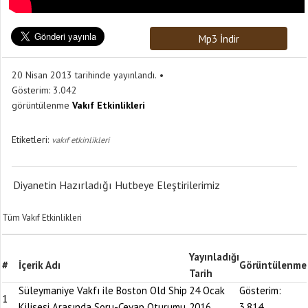
Mp3 İndir
20 Nisan 2013 tarihinde yayınlandı.
Gösterim:
3.042
görüntülenme
Vakıf Etkinlikleri
Etiketleri:
vakıf etkinlikleri
Diyanetin Hazırladığı Hutbeye Eleştirilerimiz
Tüm Vakıf Etkinlikleri
Yayınladığı
#
İçerik Adı
Görüntülenme
Tarih
Süleymaniye Vakfı ile Boston Old Ship
24 Ocak
Gösterim:
1
Kilisesi Arasında Soru-Cevap Oturumu
2016
3.814