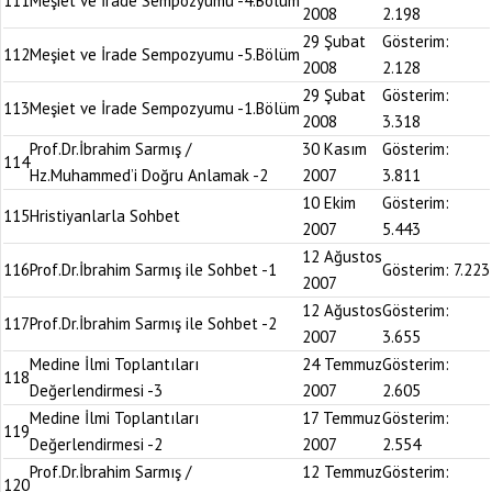
111
Meşiet ve İrade Sempozyumu -4.Bölüm
2008
2.198
29 Şubat
Gösterim:
112
Meşiet ve İrade Sempozyumu -5.Bölüm
2008
2.128
29 Şubat
Gösterim:
113
Meşiet ve İrade Sempozyumu -1.Bölüm
2008
3.318
Prof.Dr.İbrahim Sarmış /
30 Kasım
Gösterim:
114
Hz.Muhammed’i Doğru Anlamak -2
2007
3.811
10 Ekim
Gösterim:
115
Hristiyanlarla Sohbet
2007
5.443
12 Ağustos
116
Prof.Dr.İbrahim Sarmış ile Sohbet -1
Gösterim:
7.223
2007
12 Ağustos
Gösterim:
117
Prof.Dr.İbrahim Sarmış ile Sohbet -2
2007
3.655
Medine İlmi Toplantıları
24 Temmuz
Gösterim:
118
Değerlendirmesi -3
2007
2.605
Medine İlmi Toplantıları
17 Temmuz
Gösterim:
119
Değerlendirmesi -2
2007
2.554
Prof.Dr.İbrahim Sarmış /
12 Temmuz
Gösterim:
120