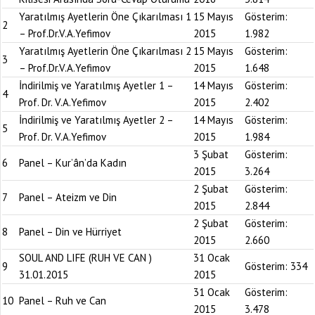
Yaratılmış Ayetlerin Öne Çıkarılması 1
15 Mayıs
Gösterim:
2
– Prof.Dr.V.A.Yefimov
2015
1.982
Yaratılmış Ayetlerin Öne Çıkarılması 2
15 Mayıs
Gösterim:
3
– Prof.Dr.V.A.Yefimov
2015
1.648
İndirilmiş ve Yaratılmış Ayetler 1 –
14 Mayıs
Gösterim:
4
Prof. Dr. V.A.Yefimov
2015
2.402
İndirilmiş ve Yaratılmış Ayetler 2 –
14 Mayıs
Gösterim:
5
Prof. Dr. V.A.Yefimov
2015
1.984
3 Şubat
Gösterim:
6
Panel – Kur’ân’da Kadın
2015
3.264
2 Şubat
Gösterim:
7
Panel – Ateizm ve Din
2015
2.844
2 Şubat
Gösterim:
8
Panel – Din ve Hürriyet
2015
2.660
SOUL AND LIFE (RUH VE CAN )
31 Ocak
9
Gösterim:
334
31.01.2015
2015
31 Ocak
Gösterim:
10
Panel – Ruh ve Can
2015
3.478