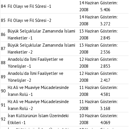
14 Haziran
Gösterim:
84
Fil Olayı ve Fil Sûresi -1
2008
5.406
14 Haziran
Gösterim:
85
Fil Olayı ve Fil Sûresi -2
2008
3.272
Büyük Selçuklular Zamanında İslami
13 Haziran
Gösterim:
86
Hareketler -1
2008
2.845
Büyük Selçuklular Zamanında İslami
13 Haziran
Gösterim:
87
Hareketler -2
2008
2.536
Anadolu’da İlmi Faaliyetler ve
12 Haziran
Gösterim:
88
Yönelişler -1
2008
2.853
Anadolu’da İlmi Faaliyetler ve
12 Haziran
Gösterim:
89
Yönelişler -2
2008
2.417
Hz.Ali ve Muaviye Mücadelesinde
11 Haziran
Gösterim:
90
İranın Rolü -1
2008
4.581
Hz.Ali ve Muaviye Mücadelesinde
11 Haziran
Gösterim:
91
İranın Rolü -2
2008
3.168
İran Kültürünün İslam Üzerindeki
10 Haziran
Gösterim:
92
Etkileri -1
2008
4.069