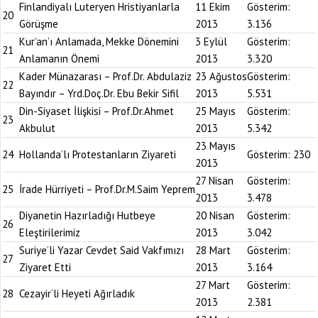
Finlandiyalı Luteryen Hristiyanlarla
11 Ekim
Gösterim:
20
Görüşme
2013
3.136
Kur’an’ı Anlamada, Mekke Dönemini
3 Eylül
Gösterim:
21
Anlamanın Önemi
2013
3.320
Kader Münazarası – Prof.Dr. Abdulaziz
23 Ağustos
Gösterim:
22
Bayındır – Yrd.Doç.Dr. Ebu Bekir Sifil
2013
5.531
Din-Siyaset İlişkisi – Prof.Dr.Ahmet
25 Mayıs
Gösterim:
23
Akbulut
2013
5.342
23 Mayıs
24
Hollanda’lı Protestanların Ziyareti
Gösterim:
230
2013
27 Nisan
Gösterim:
25
İrade Hürriyeti – Prof.Dr.M.Saim Yeprem
2013
3.478
Diyanetin Hazırladığı Hutbeye
20 Nisan
Gösterim:
26
Eleştirilerimiz
2013
3.042
Suriye’li Yazar Cevdet Said Vakfımızı
28 Mart
Gösterim:
27
Ziyaret Etti
2013
3.164
27 Mart
Gösterim:
28
Cezayir’li Heyeti Ağırladık
2013
2.381