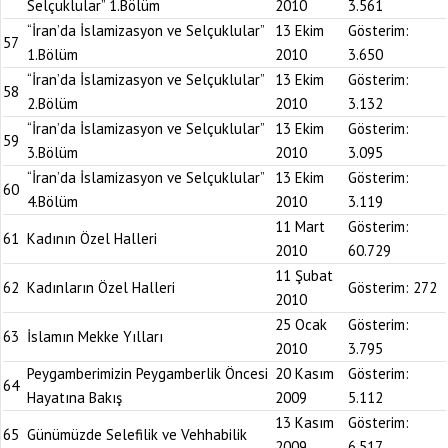
Selçuklular” 1.Bölüm
2010
3.561
“İran’da İslamizasyon ve Selçuklular”
13 Ekim
Gösterim:
57
1.Bölüm
2010
3.650
“İran’da İslamizasyon ve Selçuklular”
13 Ekim
Gösterim:
58
2.Bölüm
2010
3.132
“İran’da İslamizasyon ve Selçuklular”
13 Ekim
Gösterim:
59
3.Bölüm
2010
3.095
“İran’da İslamizasyon ve Selçuklular”
13 Ekim
Gösterim:
60
4.Bölüm
2010
3.119
11 Mart
Gösterim:
61
Kadının Özel Halleri
2010
60.729
11 Şubat
62
Kadınların Özel Halleri
Gösterim:
272
2010
25 Ocak
Gösterim:
63
İslamın Mekke Yılları
2010
3.795
Peygamberimizin Peygamberlik Öncesi
20 Kasım
Gösterim:
64
Hayatına Bakış
2009
5.112
13 Kasım
Gösterim:
65
Günümüzde Selefilik ve Vehhabilik
2009
6.517