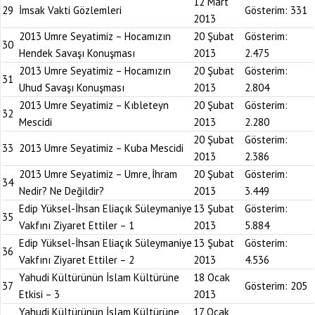
12 Mart
29
İmsak Vakti Gözlemleri
Gösterim:
331
2013
2013 Umre Seyatimiz – Hocamızın
20 Şubat
Gösterim:
30
Hendek Savaşı Konuşması
2013
2.475
2013 Umre Seyatimiz – Hocamızın
20 Şubat
Gösterim:
31
Uhud Savaşı Konuşması
2013
2.804
2013 Umre Seyatimiz – Kıbleteyn
20 Şubat
Gösterim:
32
Mescidi
2013
2.280
20 Şubat
Gösterim:
33
2013 Umre Seyatimiz – Kuba Mescidi
2013
2.386
2013 Umre Seyatimiz – Umre, İhram
20 Şubat
Gösterim:
34
Nedir? Ne Değildir?
2013
3.449
Edip Yüksel-İhsan Eliaçık Süleymaniye
13 Şubat
Gösterim:
35
Vakfını Ziyaret Ettiler – 1
2013
5.884
Edip Yüksel-İhsan Eliaçık Süleymaniye
13 Şubat
Gösterim:
36
Vakfını Ziyaret Ettiler – 2
2013
4.536
Yahudi Kültürünün İslam Kültürüne
18 Ocak
37
Gösterim:
205
Etkisi – 3
2013
Yahudi Kültürünün İslam Kültürüne
17 Ocak