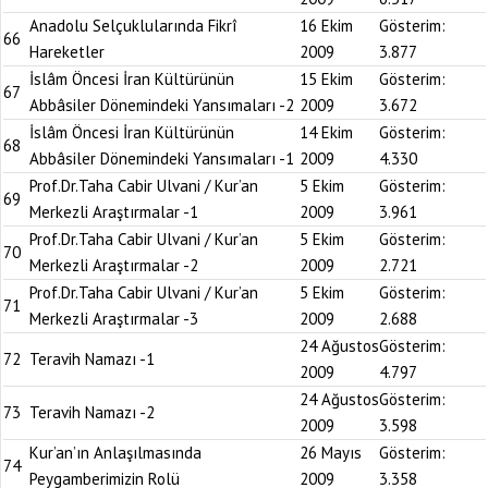
Anadolu Selçuklularında Fikrî
16 Ekim
Gösterim:
66
Hareketler
2009
3.877
İslâm Öncesi İran Kültürünün
15 Ekim
Gösterim:
67
Abbâsiler Dönemindeki Yansımaları -2
2009
3.672
İslâm Öncesi İran Kültürünün
14 Ekim
Gösterim:
68
Abbâsiler Dönemindeki Yansımaları -1
2009
4.330
Prof.Dr.Taha Cabir Ulvani / Kur’an
5 Ekim
Gösterim:
69
Merkezli Araştırmalar -1
2009
3.961
Prof.Dr.Taha Cabir Ulvani / Kur’an
5 Ekim
Gösterim:
70
Merkezli Araştırmalar -2
2009
2.721
Prof.Dr.Taha Cabir Ulvani / Kur’an
5 Ekim
Gösterim:
71
Merkezli Araştırmalar -3
2009
2.688
24 Ağustos
Gösterim:
72
Teravih Namazı -1
2009
4.797
24 Ağustos
Gösterim:
73
Teravih Namazı -2
2009
3.598
Kur’an’ın Anlaşılmasında
26 Mayıs
Gösterim:
74
Peygamberimizin Rolü
2009
3.358