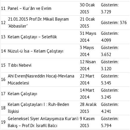
30 Ocak
Gösterim:
11
Panel – Kur’ân ve Evrim
2015
3.729
21.01.2015 Prof.Dr. Mikail Bayram
21 Ocak
12
Gösterim:
376
”Abbasiler”
2015
31 Mayıs
Gösterim:
13
Kelam Çalıştayı – Selefilik
2014
4.099
3 Mayıs
Gösterim:
14
Nüzul-ü İsa – Kelam Çalıştayı
2014
3.652
12 Nisan
Gösterim:
15
Tıbbı Nebevi
2014
3.120
Ahi Evren(Nasreddin Hoca)-Mevlana
22 Mart
Gösterim:
16
Mücadelesi
2014
5.345
14 Mart
Gösterim:
17
Kelam Çalıştayı
2014
3.245
Kelam Çalıştayları I : Ruh-Beden
28 Aralık
Gösterim:
18
İlişkisi
2013
4.241
Geleneksel Siyer Anlayışımıza Kur’an’i
9 Kasım
Gösterim:
19
Bakış – Prof.Dr. İsrafil Balcı
2013
5.794