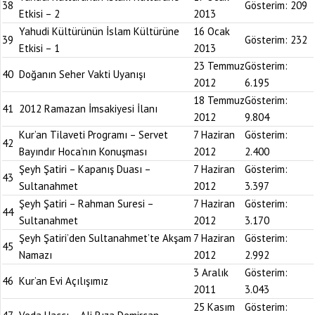
38
Gösterim:
209
Etkisi – 2
2013
Yahudi Kültürünün İslam Kültürüne
16 Ocak
39
Gösterim:
232
Etkisi – 1
2013
23 Temmuz
Gösterim:
40
Doğanın Seher Vakti Uyanışı
2012
6.195
18 Temmuz
Gösterim:
41
2012 Ramazan İmsakiyesi İlanı
2012
9.804
Kur’an Tilaveti Programı – Servet
7 Haziran
Gösterim:
42
Bayındır Hoca’nın Konuşması
2012
2.400
Şeyh Şatiri – Kapanış Duası –
7 Haziran
Gösterim:
43
Sultanahmet
2012
3.397
Şeyh Şatiri – Rahman Suresi –
7 Haziran
Gösterim:
44
Sultanahmet
2012
3.170
Şeyh Şatiri’den Sultanahmet’te Akşam
7 Haziran
Gösterim:
45
Namazı
2012
2.992
3 Aralık
Gösterim:
46
Kur’an Evi Açılışımız
2011
3.043
25 Kasım
Gösterim: