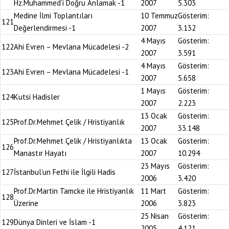
Hz.Muhammed’i Doğru Anlamak -1
2007
5.303
Medine İlmi Toplantıları
10 Temmuz
Gösterim:
121
Değerlendirmesi -1
2007
3.132
4 Mayıs
Gösterim:
122
Ahi Evren – Mevlana Mücadelesi -2
2007
3.591
4 Mayıs
Gösterim:
123
Ahi Evren – Mevlana Mücadelesi -1
2007
5.658
1 Mayıs
Gösterim:
124
Kutsi Hadisler
2007
2.223
13 Ocak
Gösterim:
125
Prof.Dr.Mehmet Çelik / Hristiyanlık
2007
33.148
Prof.Dr.Mehmet Çelik / Hristiyanlıkta
13 Ocak
Gösterim:
126
Manastır Hayatı
2007
10.294
23 Mayıs
Gösterim:
127
İstanbul’un Fethi ile İlgili Hadis
2006
3.420
Prof.Dr.Martin Tamcke ile Hristiyanlık
11 Mart
Gösterim:
128
Üzerine
2006
3.823
25 Nisan
Gösterim:
129
Dünya Dinleri ve İslam -1
2005
4.121