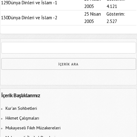
129
Dünya Dinleri ve İslam -1
2005
4.121
25 Nisan
Gösterim:
130
Dünya Dinleri ve İslam -2
2005
2.527
İçerik Başlıklarımız
Kur’an Sohbetleri
Hikmet Çalışmaları
Mukayeseli Fıkıh Müzakereleri