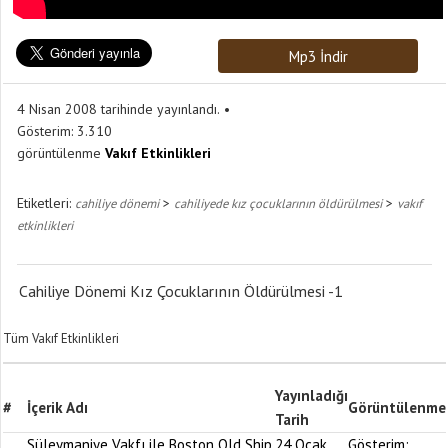
Mp3 İndir
4 Nisan 2008 tarihinde yayınlandı.
Gösterim:
3.310
görüntülenme
Vakıf Etkinlikleri
Etiketleri:
>
>
cahiliye dönemi
cahiliyede kız çocuklarının öldürülmesi
vakıf
etkinlikleri
Cahiliye Dönemi Kız Çocuklarının Öldürülmesi -1
Tüm Vakıf Etkinlikleri
Yayınladığı
#
İçerik Adı
Görüntülenme
Tarih
Süleymaniye Vakfı ile Boston Old Ship
24 Ocak
Gösterim: