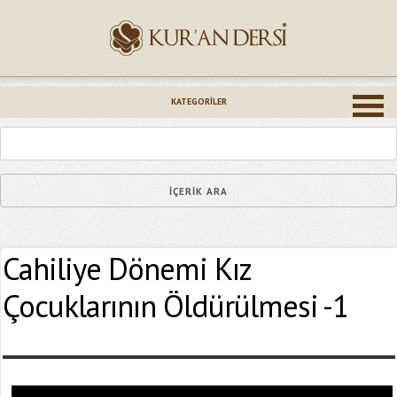
İsminiz (*)
KATEGORILER
Epostanız (*)
Cahiliye Dönemi Kız
Yaşadığınız Hatanın Ayrıntıları
Çocuklarının Öldürülmesi -1
Bağlantıyı Gönderin