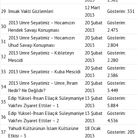
12 Mart
29
İmsak Vakti Gözlemleri
Gösterim:
331
2013
2013 Umre Seyatimiz – Hocamızın
20 Şubat
Gösterim:
30
Hendek Savaşı Konuşması
2013
2.475
2013 Umre Seyatimiz – Hocamızın
20 Şubat
Gösterim:
31
Uhud Savaşı Konuşması
2013
2.804
2013 Umre Seyatimiz – Kıbleteyn
20 Şubat
Gösterim:
32
Mescidi
2013
2.280
20 Şubat
Gösterim:
33
2013 Umre Seyatimiz – Kuba Mescidi
2013
2.386
2013 Umre Seyatimiz – Umre, İhram
20 Şubat
Gösterim:
34
Nedir? Ne Değildir?
2013
3.449
Edip Yüksel-İhsan Eliaçık Süleymaniye
13 Şubat
Gösterim:
35
Vakfını Ziyaret Ettiler – 1
2013
5.884
Edip Yüksel-İhsan Eliaçık Süleymaniye
13 Şubat
Gösterim:
36
Vakfını Ziyaret Ettiler – 2
2013
4.536
Yahudi Kültürünün İslam Kültürüne
18 Ocak
37
Gösterim:
205
Etkisi – 3
2013