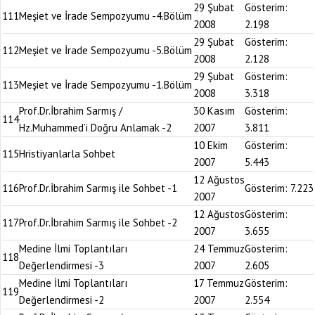
29 Şubat
Gösterim:
111
Meşiet ve İrade Sempozyumu -4.Bölüm
2008
2.198
29 Şubat
Gösterim:
112
Meşiet ve İrade Sempozyumu -5.Bölüm
2008
2.128
29 Şubat
Gösterim:
113
Meşiet ve İrade Sempozyumu -1.Bölüm
2008
3.318
Prof.Dr.İbrahim Sarmış /
30 Kasım
Gösterim:
114
Hz.Muhammed’i Doğru Anlamak -2
2007
3.811
10 Ekim
Gösterim:
115
Hristiyanlarla Sohbet
2007
5.443
12 Ağustos
116
Prof.Dr.İbrahim Sarmış ile Sohbet -1
Gösterim:
7.223
2007
12 Ağustos
Gösterim:
117
Prof.Dr.İbrahim Sarmış ile Sohbet -2
2007
3.655
Medine İlmi Toplantıları
24 Temmuz
Gösterim:
118
Değerlendirmesi -3
2007
2.605
Medine İlmi Toplantıları
17 Temmuz
Gösterim:
119
Değerlendirmesi -2
2007
2.554