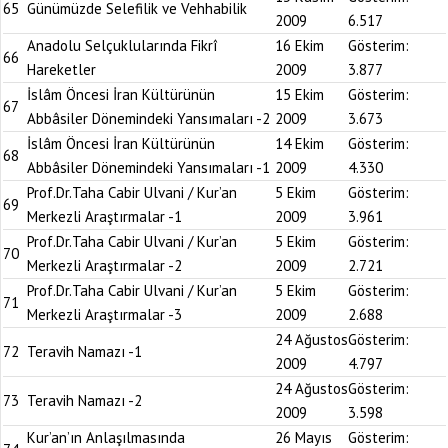
65
Günümüzde Selefilik ve Vehhabilik
2009
6.517
Anadolu Selçuklularında Fikrî
16 Ekim
Gösterim:
66
Hareketler
2009
3.877
İslâm Öncesi İran Kültürünün
15 Ekim
Gösterim:
67
Abbâsiler Dönemindeki Yansımaları -2
2009
3.673
İslâm Öncesi İran Kültürünün
14 Ekim
Gösterim:
68
Abbâsiler Dönemindeki Yansımaları -1
2009
4.330
Prof.Dr.Taha Cabir Ulvani / Kur’an
5 Ekim
Gösterim:
69
Merkezli Araştırmalar -1
2009
3.961
Prof.Dr.Taha Cabir Ulvani / Kur’an
5 Ekim
Gösterim:
70
Merkezli Araştırmalar -2
2009
2.721
Prof.Dr.Taha Cabir Ulvani / Kur’an
5 Ekim
Gösterim:
71
Merkezli Araştırmalar -3
2009
2.688
24 Ağustos
Gösterim:
72
Teravih Namazı -1
2009
4.797
24 Ağustos
Gösterim:
73
Teravih Namazı -2
2009
3.598
Kur’an’ın Anlaşılmasında
26 Mayıs
Gösterim: