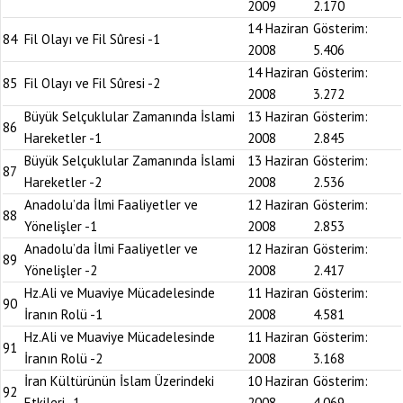
2009
2.170
14 Haziran
Gösterim:
84
Fil Olayı ve Fil Sûresi -1
2008
5.406
14 Haziran
Gösterim:
85
Fil Olayı ve Fil Sûresi -2
2008
3.272
Büyük Selçuklular Zamanında İslami
13 Haziran
Gösterim:
86
Hareketler -1
2008
2.845
Büyük Selçuklular Zamanında İslami
13 Haziran
Gösterim:
87
Hareketler -2
2008
2.536
Anadolu’da İlmi Faaliyetler ve
12 Haziran
Gösterim:
88
Yönelişler -1
2008
2.853
Anadolu’da İlmi Faaliyetler ve
12 Haziran
Gösterim:
89
Yönelişler -2
2008
2.417
Hz.Ali ve Muaviye Mücadelesinde
11 Haziran
Gösterim:
90
İranın Rolü -1
2008
4.581
Hz.Ali ve Muaviye Mücadelesinde
11 Haziran
Gösterim:
91
İranın Rolü -2
2008
3.168
İran Kültürünün İslam Üzerindeki
10 Haziran
Gösterim:
92
Etkileri -1
2008
4.069