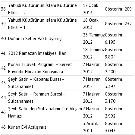
Yahudi Kültürünün İslam Kültürüne
17 Ocak
38
Gösterim:
209
Etkisi – 2
2013
Yahudi Kültürünün İslam Kültürüne
16 Ocak
39
Gösterim:
232
Etkisi – 1
2013
23 Temmuz
Gösterim:
40
Doğanın Seher Vakti Uyanışı
2012
6.195
18 Temmuz
Gösterim:
41
2012 Ramazan İmsakiyesi İlanı
2012
9.804
Kur’an Tilaveti Programı – Servet
7 Haziran
Gösterim:
42
Bayındır Hoca’nın Konuşması
2012
2.400
Şeyh Şatiri – Kapanış Duası –
7 Haziran
Gösterim:
43
Sultanahmet
2012
3.397
Şeyh Şatiri – Rahman Suresi –
7 Haziran
Gösterim:
44
Sultanahmet
2012
3.170
Şeyh Şatiri’den Sultanahmet’te Akşam
7 Haziran
Gösterim:
45
Namazı
2012
2.992
3 Aralık
Gösterim:
46
Kur’an Evi Açılışımız
2011
3.043