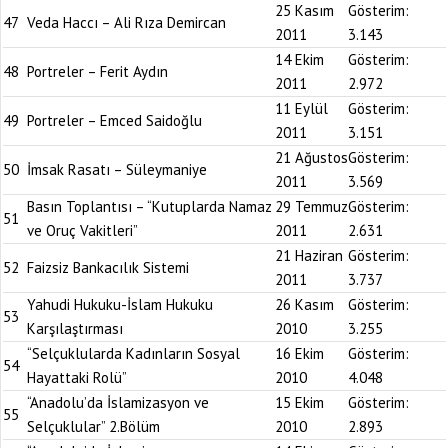
25 Kasım
Gösterim:
47
Veda Haccı – Ali Rıza Demircan
2011
3.143
14 Ekim
Gösterim:
48
Portreler – Ferit Aydın
2011
2.972
11 Eylül
Gösterim:
49
Portreler – Emced Saidoğlu
2011
3.151
21 Ağustos
Gösterim:
50
İmsak Rasatı – Süleymaniye
2011
3.569
Basın Toplantısı – “Kutuplarda Namaz
29 Temmuz
Gösterim:
51
ve Oruç Vakitleri”
2011
2.631
21 Haziran
Gösterim:
52
Faizsiz Bankacılık Sistemi
2011
3.737
Yahudi Hukuku-İslam Hukuku
26 Kasım
Gösterim:
53
Karşılaştırması
2010
3.255
“Selçuklularda Kadınların Sosyal
16 Ekim
Gösterim:
54
Hayattaki Rolü”
2010
4.048
“Anadolu’da İslamizasyon ve
15 Ekim
Gösterim:
55
Selçuklular” 2.Bölüm
2010
2.893