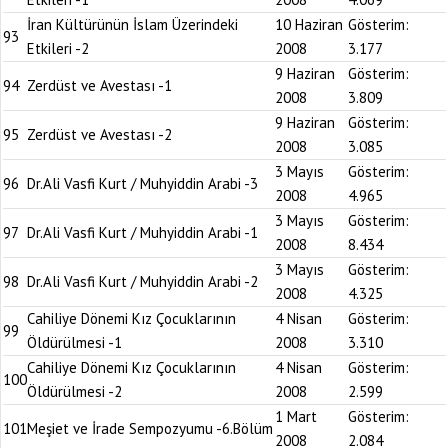
İran Kültürünün İslam Üzerindeki
10 Haziran
Gösterim:
93
Etkileri -2
2008
3.177
9 Haziran
Gösterim:
94
Zerdüst ve Avestası -1
2008
3.809
9 Haziran
Gösterim:
95
Zerdüst ve Avestası -2
2008
3.085
3 Mayıs
Gösterim:
96
Dr.Ali Vasfi Kurt / Muhyiddin Arabi -3
2008
4.965
3 Mayıs
Gösterim:
97
Dr.Ali Vasfi Kurt / Muhyiddin Arabi -1
2008
8.434
3 Mayıs
Gösterim:
98
Dr.Ali Vasfi Kurt / Muhyiddin Arabi -2
2008
4.325
Cahiliye Dönemi Kız Çocuklarının
4 Nisan
Gösterim:
99
Öldürülmesi -1
2008
3.310
Cahiliye Dönemi Kız Çocuklarının
4 Nisan
Gösterim:
100
Öldürülmesi -2
2008
2.599
1 Mart
Gösterim:
101
Meşiet ve İrade Sempozyumu -6.Bölüm
2008
2.084