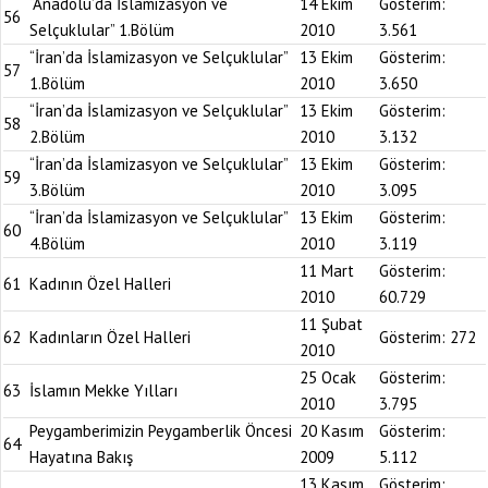
“Anadolu’da İslamizasyon ve
14 Ekim
Gösterim:
56
Selçuklular” 1.Bölüm
2010
3.561
“İran’da İslamizasyon ve Selçuklular”
13 Ekim
Gösterim:
57
1.Bölüm
2010
3.650
“İran’da İslamizasyon ve Selçuklular”
13 Ekim
Gösterim:
58
2.Bölüm
2010
3.132
“İran’da İslamizasyon ve Selçuklular”
13 Ekim
Gösterim:
59
3.Bölüm
2010
3.095
“İran’da İslamizasyon ve Selçuklular”
13 Ekim
Gösterim:
60
4.Bölüm
2010
3.119
11 Mart
Gösterim:
61
Kadının Özel Halleri
2010
60.729
11 Şubat
62
Kadınların Özel Halleri
Gösterim:
272
2010
25 Ocak
Gösterim:
63
İslamın Mekke Yılları
2010
3.795
Peygamberimizin Peygamberlik Öncesi
20 Kasım
Gösterim:
64
Hayatına Bakış
2009
5.112
13 Kasım
Gösterim: