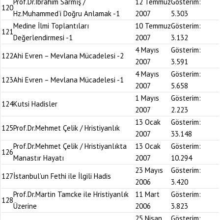
Prof.Dr.İbrahim Sarmış /
12 Temmuz
Gösterim:
120
Hz.Muhammed’i Doğru Anlamak -1
2007
5.303
Medine İlmi Toplantıları
10 Temmuz
Gösterim:
121
Değerlendirmesi -1
2007
3.132
4 Mayıs
Gösterim:
122
Ahi Evren – Mevlana Mücadelesi -2
2007
3.591
4 Mayıs
Gösterim:
123
Ahi Evren – Mevlana Mücadelesi -1
2007
5.658
1 Mayıs
Gösterim:
124
Kutsi Hadisler
2007
2.223
13 Ocak
Gösterim:
125
Prof.Dr.Mehmet Çelik / Hristiyanlık
2007
33.148
Prof.Dr.Mehmet Çelik / Hristiyanlıkta
13 Ocak
Gösterim:
126
Manastır Hayatı
2007
10.294
23 Mayıs
Gösterim:
127
İstanbul’un Fethi ile İlgili Hadis
2006
3.420
Prof.Dr.Martin Tamcke ile Hristiyanlık
11 Mart
Gösterim:
128
Üzerine
2006
3.823
25 Nisan
Gösterim: