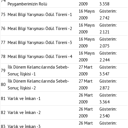
74
Peygamberimizin Rolü
2009
3.358
16 Mayıs
Gösterim:
75
Meal Bilgi Yarışması Ödül Töreni -1
2009
2.742
16 Mayıs
Gösterim:
76
Meal Bilgi Yarışması Ödül Töreni -2
2009
2.121
16 Mayıs
Gösterim:
77
Meal Bilgi Yarışması Ödül Töreni -3
2009
2.075
16 Mayıs
Gösterim:
78
Meal Bilgi Yarışması Ödül Töreni -4
2009
2.244
İlk Dönem Kelamcılarında Sebeb-
27 Mart
Gösterim:
79
Sonuç İlişkisi -1
2009
3.547
İlk Dönem Kelamcılarında Sebeb-
27 Mart
Gösterim:
80
Sonuç İlişkisi -2
2009
2.872
26 Mart
Gösterim:
81
Varlık ve İmkan -1
2009
3.364
26 Mart
Gösterim:
82
Varlık ve İmkan -2
2009
2.540
26 Mart
Gösterim:
83
Varlık ve İmkan -3