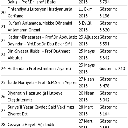
Bakış – Prof.Dr. İsrafil Balcı
2013
5.794
Finlandiyalı Luteryen Hristiyanlarla
11 Ekim
Gösterim:
20
Görüşme
2013
3.136
Kur’an’ı Anlamada, Mekke Dönemini
3 Eylül
Gösterim:
21
Anlamanın Önemi
2013
3.320
Kader Münazarası – Prof.Dr. Abdulaziz
23 Ağustos
Gösterim:
22
Bayındır – Yrd.Doç.Dr. Ebu Bekir Sifil
2013
5.531
Din-Siyaset İlişkisi – Prof.Dr.Ahmet
25 Mayıs
Gösterim:
23
Akbulut
2013
5.342
23 Mayıs
24
Hollanda’lı Protestanların Ziyareti
Gösterim:
230
2013
27 Nisan
Gösterim:
25
İrade Hürriyeti – Prof.Dr.M.Saim Yeprem
2013
3.478
Diyanetin Hazırladığı Hutbeye
20 Nisan
Gösterim:
26
Eleştirilerimiz
2013
3.042
Suriye’li Yazar Cevdet Said Vakfımızı
28 Mart
Gösterim:
27
Ziyaret Etti
2013
3.164
27 Mart
Gösterim:
28
Cezayir’li Heyeti Ağırladık
2013
2.381