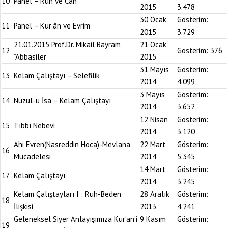
10
Panel – Ruh ve Can
2015
3.478
30 Ocak
Gösterim:
11
Panel – Kur’ân ve Evrim
2015
3.729
21.01.2015 Prof.Dr. Mikail Bayram
21 Ocak
12
Gösterim:
376
”Abbasiler”
2015
31 Mayıs
Gösterim:
13
Kelam Çalıştayı – Selefilik
2014
4.099
3 Mayıs
Gösterim:
14
Nüzul-ü İsa – Kelam Çalıştayı
2014
3.652
12 Nisan
Gösterim:
15
Tıbbı Nebevi
2014
3.120
Ahi Evren(Nasreddin Hoca)-Mevlana
22 Mart
Gösterim:
16
Mücadelesi
2014
5.345
14 Mart
Gösterim:
17
Kelam Çalıştayı
2014
3.245
Kelam Çalıştayları I : Ruh-Beden
28 Aralık
Gösterim:
18
İlişkisi
2013
4.241
Geleneksel Siyer Anlayışımıza Kur’an’i
9 Kasım
Gösterim:
19