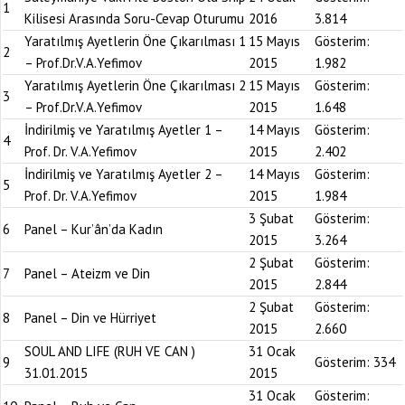
1
Kilisesi Arasında Soru-Cevap Oturumu
2016
3.814
Yaratılmış Ayetlerin Öne Çıkarılması 1
15 Mayıs
Gösterim:
2
– Prof.Dr.V.A.Yefimov
2015
1.982
Yaratılmış Ayetlerin Öne Çıkarılması 2
15 Mayıs
Gösterim:
3
– Prof.Dr.V.A.Yefimov
2015
1.648
İndirilmiş ve Yaratılmış Ayetler 1 –
14 Mayıs
Gösterim:
4
Prof. Dr. V.A.Yefimov
2015
2.402
İndirilmiş ve Yaratılmış Ayetler 2 –
14 Mayıs
Gösterim:
5
Prof. Dr. V.A.Yefimov
2015
1.984
3 Şubat
Gösterim:
6
Panel – Kur’ân’da Kadın
2015
3.264
2 Şubat
Gösterim:
7
Panel – Ateizm ve Din
2015
2.844
2 Şubat
Gösterim:
8
Panel – Din ve Hürriyet
2015
2.660
SOUL AND LIFE (RUH VE CAN )
31 Ocak
9
Gösterim:
334
31.01.2015
2015
31 Ocak
Gösterim: