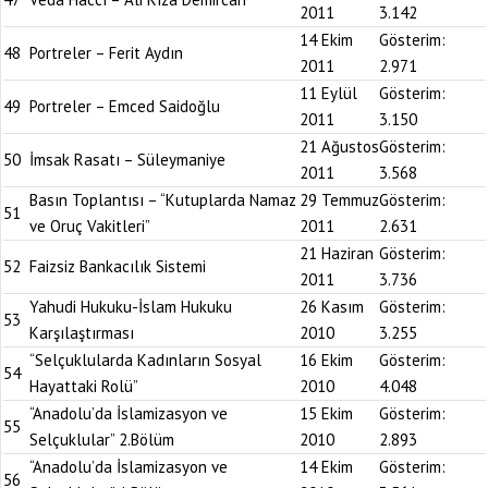
2011
3.142
14 Ekim
Gösterim:
48
Portreler – Ferit Aydın
2011
2.971
11 Eylül
Gösterim:
49
Portreler – Emced Saidoğlu
2011
3.150
21 Ağustos
Gösterim:
50
İmsak Rasatı – Süleymaniye
2011
3.568
Basın Toplantısı – “Kutuplarda Namaz
29 Temmuz
Gösterim:
51
ve Oruç Vakitleri”
2011
2.631
21 Haziran
Gösterim:
52
Faizsiz Bankacılık Sistemi
2011
3.736
Yahudi Hukuku-İslam Hukuku
26 Kasım
Gösterim:
53
Karşılaştırması
2010
3.255
“Selçuklularda Kadınların Sosyal
16 Ekim
Gösterim:
54
Hayattaki Rolü”
2010
4.048
“Anadolu’da İslamizasyon ve
15 Ekim
Gösterim:
55
Selçuklular” 2.Bölüm
2010
2.893
“Anadolu’da İslamizasyon ve
14 Ekim
Gösterim:
56