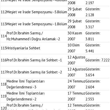
2008
2.197
29 Şubat
Gösterim:
112
Meşiet ve İrade Sempozyumu -5.Bölüm
2008
2.128
29 Şubat
Gösterim:
113
Meşiet ve İrade Sempozyumu -1.Bölüm
2008
3.317
Prof.Dr.İbrahim Sarmış /
30 Kasım
Gösterim:
114
Hz.Muhammed’i Doğru Anlamak -2
2007
3.811
10 Ekim
Gösterim:
115
Hristiyanlarla Sohbet
2007
5.441
12 Ağustos
116
Prof.Dr.İbrahim Sarmış ile Sohbet -1
Gösterim:
7.222
2007
12 Ağustos
Gösterim:
117
Prof.Dr.İbrahim Sarmış ile Sohbet -2
2007
3.654
Medine İlmi Toplantıları
24 Temmuz
Gösterim:
118
Değerlendirmesi -3
2007
2.604
Medine İlmi Toplantıları
17 Temmuz
Gösterim:
119
Değerlendirmesi -2
2007
2.553
Prof.Dr.İbrahim Sarmış /
12 Temmuz
Gösterim:
120