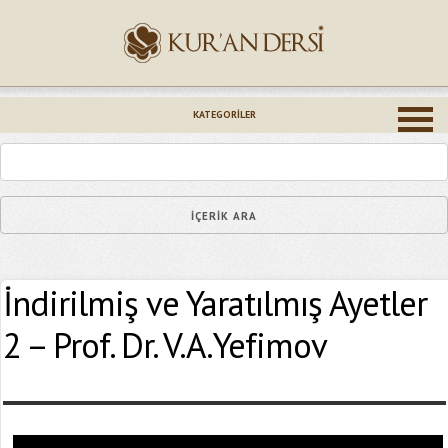
İsminiz (*)
KATEGORILER
Epostanız (*)
İndirilmiş ve Yaratılmış Ayetler
Yaşadığınız Hatanın Ayrıntıları
2 – Prof. Dr. V.A.Yefimov
Bağlantıyı Gönderin