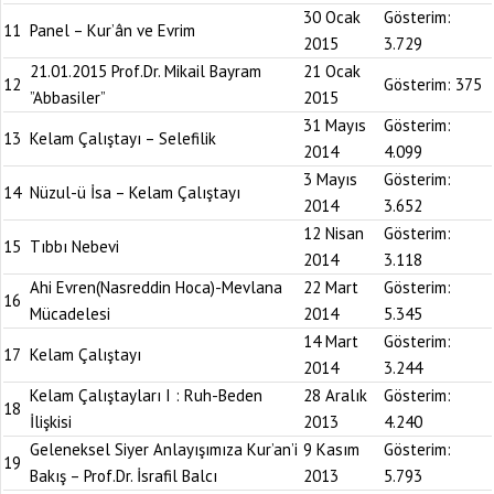
30 Ocak
Gösterim:
11
Panel – Kur’ân ve Evrim
2015
3.729
21.01.2015 Prof.Dr. Mikail Bayram
21 Ocak
12
Gösterim:
375
”Abbasiler”
2015
31 Mayıs
Gösterim:
13
Kelam Çalıştayı – Selefilik
2014
4.099
3 Mayıs
Gösterim:
14
Nüzul-ü İsa – Kelam Çalıştayı
2014
3.652
12 Nisan
Gösterim:
15
Tıbbı Nebevi
2014
3.118
Ahi Evren(Nasreddin Hoca)-Mevlana
22 Mart
Gösterim:
16
Mücadelesi
2014
5.345
14 Mart
Gösterim:
17
Kelam Çalıştayı
2014
3.244
Kelam Çalıştayları I : Ruh-Beden
28 Aralık
Gösterim:
18
İlişkisi
2013
4.240
Geleneksel Siyer Anlayışımıza Kur’an’i
9 Kasım
Gösterim:
19
Bakış – Prof.Dr. İsrafil Balcı
2013
5.793