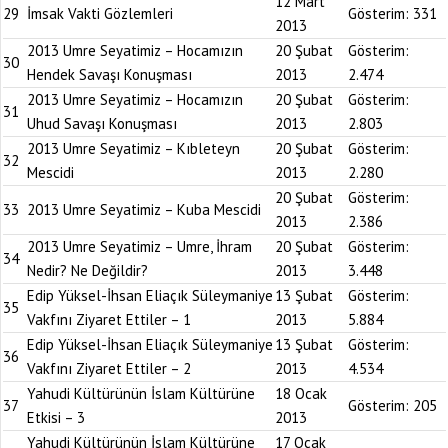
12 Mart
29
İmsak Vakti Gözlemleri
Gösterim:
331
2013
2013 Umre Seyatimiz – Hocamızın
20 Şubat
Gösterim:
30
Hendek Savaşı Konuşması
2013
2.474
2013 Umre Seyatimiz – Hocamızın
20 Şubat
Gösterim:
31
Uhud Savaşı Konuşması
2013
2.803
2013 Umre Seyatimiz – Kıbleteyn
20 Şubat
Gösterim:
32
Mescidi
2013
2.280
20 Şubat
Gösterim:
33
2013 Umre Seyatimiz – Kuba Mescidi
2013
2.386
2013 Umre Seyatimiz – Umre, İhram
20 Şubat
Gösterim:
34
Nedir? Ne Değildir?
2013
3.448
Edip Yüksel-İhsan Eliaçık Süleymaniye
13 Şubat
Gösterim:
35
Vakfını Ziyaret Ettiler – 1
2013
5.884
Edip Yüksel-İhsan Eliaçık Süleymaniye
13 Şubat
Gösterim:
36
Vakfını Ziyaret Ettiler – 2
2013
4.534
Yahudi Kültürünün İslam Kültürüne
18 Ocak
37
Gösterim:
205
Etkisi – 3
2013
Yahudi Kültürünün İslam Kültürüne
17 Ocak