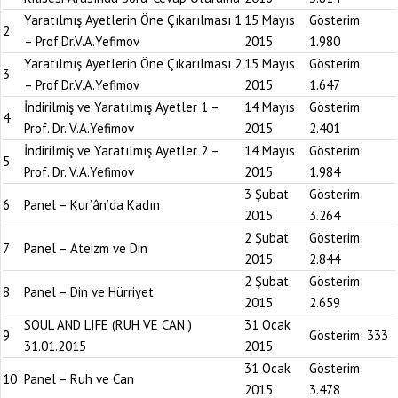
Yaratılmış Ayetlerin Öne Çıkarılması 1
15 Mayıs
Gösterim:
2
– Prof.Dr.V.A.Yefimov
2015
1.980
Yaratılmış Ayetlerin Öne Çıkarılması 2
15 Mayıs
Gösterim:
3
– Prof.Dr.V.A.Yefimov
2015
1.647
İndirilmiş ve Yaratılmış Ayetler 1 –
14 Mayıs
Gösterim:
4
Prof. Dr. V.A.Yefimov
2015
2.401
İndirilmiş ve Yaratılmış Ayetler 2 –
14 Mayıs
Gösterim:
5
Prof. Dr. V.A.Yefimov
2015
1.984
3 Şubat
Gösterim:
6
Panel – Kur’ân’da Kadın
2015
3.264
2 Şubat
Gösterim:
7
Panel – Ateizm ve Din
2015
2.844
2 Şubat
Gösterim:
8
Panel – Din ve Hürriyet
2015
2.659
SOUL AND LIFE (RUH VE CAN )
31 Ocak
9
Gösterim:
333
31.01.2015
2015
31 Ocak
Gösterim:
10
Panel – Ruh ve Can
2015
3.478