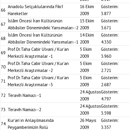
Anadolu Selçuklularında Fikrî
16 Ekim
Gösterim:
66
Hareketler
2009
3.877
İslâm Öncesi İran Kültürünün
15 Ekim
Gösterim:
67
Abbâsiler Dönemindeki Yansımaları -2
2009
3.671
İslâm Öncesi İran Kültürünün
14 Ekim
Gösterim:
68
Abbâsiler Dönemindeki Yansımaları -1
2009
4.330
Prof.Dr.Taha Cabir Ulvani / Kur’an
5 Ekim
Gösterim:
69
Merkezli Araştırmalar -1
2009
3.960
Prof.Dr.Taha Cabir Ulvani / Kur’an
5 Ekim
Gösterim:
70
Merkezli Araştırmalar -2
2009
2.721
Prof.Dr.Taha Cabir Ulvani / Kur’an
5 Ekim
Gösterim:
71
Merkezli Araştırmalar -3
2009
2.687
24 Ağustos
Gösterim:
72
Teravih Namazı -1
2009
4.797
24 Ağustos
Gösterim:
73
Teravih Namazı -2
2009
3.598
Kur’an’ın Anlaşılmasında
26 Mayıs
Gösterim:
74
Peygamberimizin Rolü
2009
3.357