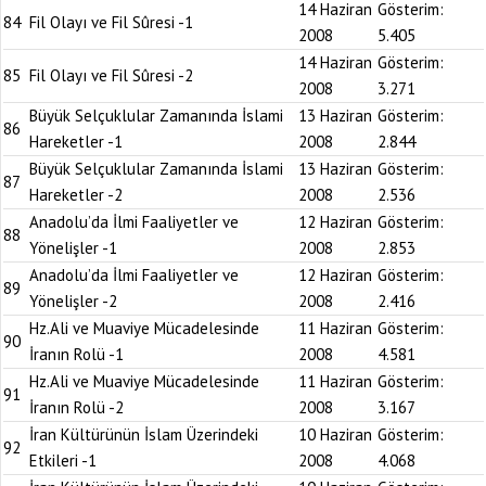
14 Haziran
Gösterim:
84
Fil Olayı ve Fil Sûresi -1
2008
5.405
14 Haziran
Gösterim:
85
Fil Olayı ve Fil Sûresi -2
2008
3.271
Büyük Selçuklular Zamanında İslami
13 Haziran
Gösterim:
86
Hareketler -1
2008
2.844
Büyük Selçuklular Zamanında İslami
13 Haziran
Gösterim:
87
Hareketler -2
2008
2.536
Anadolu’da İlmi Faaliyetler ve
12 Haziran
Gösterim:
88
Yönelişler -1
2008
2.853
Anadolu’da İlmi Faaliyetler ve
12 Haziran
Gösterim:
89
Yönelişler -2
2008
2.416
Hz.Ali ve Muaviye Mücadelesinde
11 Haziran
Gösterim:
90
İranın Rolü -1
2008
4.581
Hz.Ali ve Muaviye Mücadelesinde
11 Haziran
Gösterim:
91
İranın Rolü -2
2008
3.167
İran Kültürünün İslam Üzerindeki
10 Haziran
Gösterim:
92
Etkileri -1
2008
4.068