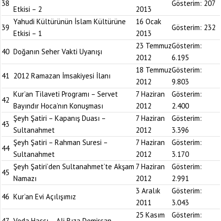
38
Gösterim:
207
Etkisi – 2
2013
Yahudi Kültürünün İslam Kültürüne
16 Ocak
39
Gösterim:
232
Etkisi – 1
2013
23 Temmuz
Gösterim:
40
Doğanın Seher Vakti Uyanışı
2012
6.195
18 Temmuz
Gösterim:
41
2012 Ramazan İmsakiyesi İlanı
2012
9.803
Kur’an Tilaveti Programı – Servet
7 Haziran
Gösterim:
42
Bayındır Hoca’nın Konuşması
2012
2.400
Şeyh Şatiri – Kapanış Duası –
7 Haziran
Gösterim:
43
Sultanahmet
2012
3.396
Şeyh Şatiri – Rahman Suresi –
7 Haziran
Gösterim:
44
Sultanahmet
2012
3.170
Şeyh Şatiri’den Sultanahmet’te Akşam
7 Haziran
Gösterim:
45
Namazı
2012
2.991
3 Aralık
Gösterim:
46
Kur’an Evi Açılışımız
2011
3.043
25 Kasım
Gösterim:
47
Veda Haccı – Ali Rıza Demircan