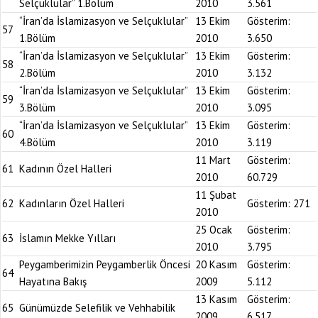
Selçuklular” 1.Bölüm
2010
3.561
“İran’da İslamizasyon ve Selçuklular”
13 Ekim
Gösterim:
57
1.Bölüm
2010
3.650
“İran’da İslamizasyon ve Selçuklular”
13 Ekim
Gösterim:
58
2.Bölüm
2010
3.132
“İran’da İslamizasyon ve Selçuklular”
13 Ekim
Gösterim:
59
3.Bölüm
2010
3.095
“İran’da İslamizasyon ve Selçuklular”
13 Ekim
Gösterim:
60
4.Bölüm
2010
3.119
11 Mart
Gösterim:
61
Kadının Özel Halleri
2010
60.729
11 Şubat
62
Kadınların Özel Halleri
Gösterim:
271
2010
25 Ocak
Gösterim:
63
İslamın Mekke Yılları
2010
3.795
Peygamberimizin Peygamberlik Öncesi
20 Kasım
Gösterim:
64
Hayatına Bakış
2009
5.112
13 Kasım
Gösterim:
65
Günümüzde Selefilik ve Vehhabilik
2009
6.517