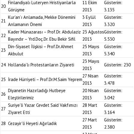
Finlandiyalı Luteryen Hristiyanlarla
11 Ekim
Gösterim:
20
Görüşme
2013
3.135
Kur’an’ı Anlamada, Mekke Dönemini
3 Eylül
Gösterim:
21
Anlamanın Önemi
2013
3.320
Kader Münazarası – Prof.Dr. Abdulaziz
23 Ağustos
Gösterim:
22
Bayındır – Yrd.Doç.Dr. Ebu Bekir Sifil
2013
5.530
Din-Siyaset İlişkisi – Prof.Dr.Ahmet
25 Mayıs
Gösterim:
23
Akbulut
2013
5.340
23 Mayıs
24
Hollanda’lı Protestanların Ziyareti
Gösterim:
230
2013
27 Nisan
Gösterim:
25
İrade Hürriyeti – Prof.Dr.M.Saim Yeprem
2013
3.478
Diyanetin Hazırladığı Hutbeye
20 Nisan
Gösterim:
26
Eleştirilerimiz
2013
3.042
Suriye’li Yazar Cevdet Said Vakfımızı
28 Mart
Gösterim:
27
Ziyaret Etti
2013
3.164
27 Mart
Gösterim:
28
Cezayir’li Heyeti Ağırladık
2013
2.380