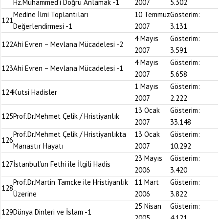
Hz.Muhammed’i Doğru Anlamak -1
2007
5.302
Medine İlmi Toplantıları
10 Temmuz
Gösterim:
121
Değerlendirmesi -1
2007
3.131
4 Mayıs
Gösterim:
122
Ahi Evren – Mevlana Mücadelesi -2
2007
3.591
4 Mayıs
Gösterim:
123
Ahi Evren – Mevlana Mücadelesi -1
2007
5.658
1 Mayıs
Gösterim:
124
Kutsi Hadisler
2007
2.222
13 Ocak
Gösterim:
125
Prof.Dr.Mehmet Çelik / Hristiyanlık
2007
33.148
Prof.Dr.Mehmet Çelik / Hristiyanlıkta
13 Ocak
Gösterim:
126
Manastır Hayatı
2007
10.292
23 Mayıs
Gösterim:
127
İstanbul’un Fethi ile İlgili Hadis
2006
3.420
Prof.Dr.Martin Tamcke ile Hristiyanlık
11 Mart
Gösterim:
128
Üzerine
2006
3.822
25 Nisan
Gösterim:
129
Dünya Dinleri ve İslam -1
2005
4.121