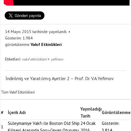
14 Mayıs 2015 tarihinde yayınlandı.
Gösterim:
1.984
görüntülenme
Vakıf Etkinlikleri
Etiketleri:
>
vakıf etkinlikleri
yefimov
İndirilmiş ve Yaratılmış Ayetler 2 – Prof. Dr. V.A.Yefimov
Tüm Vakıf Etkinlikleri
Yayınladığı
#
İçerik Adı
Görüntülenme
Tarih
Süleymaniye Vakfı ile Boston Old Ship
24 Ocak
Gösterim:
1
Kilisesi Arasında Soru-Cevap Oturumu
2016
3.814