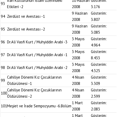
İran Kültürünün İslam Üzerindeki
10 Haziran
Gösterim:
93
Etkileri -2
2008
3.176
9 Haziran
Gösterim:
94
Zerdüst ve Avestası -1
2008
3.807
9 Haziran
Gösterim:
95
Zerdüst ve Avestası -2
2008
3.085
3 Mayıs
Gösterim:
96
Dr.Ali Vasfi Kurt / Muhyiddin Arabi -3
2008
4.964
3 Mayıs
Gösterim:
97
Dr.Ali Vasfi Kurt / Muhyiddin Arabi -1
2008
8.433
3 Mayıs
Gösterim:
98
Dr.Ali Vasfi Kurt / Muhyiddin Arabi -2
2008
4.325
Cahiliye Dönemi Kız Çocuklarının
4 Nisan
Gösterim:
99
Öldürülmesi -1
2008
3.309
Cahiliye Dönemi Kız Çocuklarının
4 Nisan
Gösterim:
100
Öldürülmesi -2
2008
2.599
1 Mart
Gösterim:
101
Meşiet ve İrade Sempozyumu -6.Bölüm
2008
2.083
1 Mart
Gösterim: