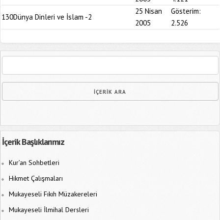
25 Nisan
Gösterim:
130
Dünya Dinleri ve İslam -2
2005
2.526
İçerik Başlıklarımız
Kur’an Sohbetleri
Hikmet Çalışmaları
Mukayeseli Fıkıh Müzakereleri
Mukayeseli İlmihal Dersleri